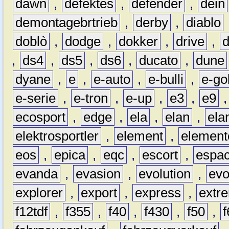
dawn
,
defektes
,
defender
,
dein
demontagebrtrieb
,
derby
,
diablo
doblò
,
dodge
,
dokker
,
drive
,
,
ds4
,
ds5
,
ds6
,
ducato
,
dune
dyane
,
e
,
e-auto
,
e-bulli
,
e-gol
e-serie
,
e-tron
,
e-up
,
e3
,
e9
ecosport
,
edge
,
ela
,
elan
,
ela
elektrosportler
,
element
,
element
eos
,
epica
,
eqc
,
escort
,
espa
evanda
,
evasion
,
evolution
,
ev
explorer
,
export
,
express
,
extr
f12tdf
,
f355
,
f40
,
f430
,
f50
,
f