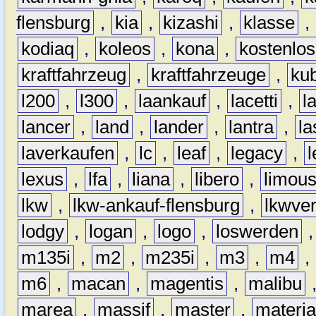
flensburg
,
kia
,
kizashi
,
klasse
,
kodiaq
,
koleos
,
kona
,
kostenlos
kraftfahrzeug
,
kraftfahrzeuge
,
kub
l200
,
l300
,
laankauf
,
lacetti
,
l
lancer
,
land
,
lander
,
lantra
,
la
laverkaufen
,
lc
,
leaf
,
legacy
,
lexus
,
lfa
,
liana
,
libero
,
limous
lkw
,
lkw-ankauf-flensburg
,
lkwver
lodgy
,
logan
,
logo
,
loswerden
m135i
,
m2
,
m235i
,
m3
,
m4
,
m6
,
macan
,
magentis
,
malibu
marea
,
massif
,
master
,
materi