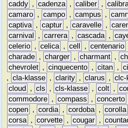
caddy
,
cadenza
,
caliber
,
calibr
camaro
,
campo
,
campus
,
camr
captiva
,
captur
,
caravelle
,
care
carnival
,
carrera
,
cascada
,
cay
celerio
,
celica
,
cell
,
centenario
charade
,
charger
,
charmant
,
ch
chevrolet
,
cinquecento
,
citan
,
c
,
cla-klasse
,
clarity
,
clarus
,
clc-
cloud
,
cls
,
cls-klasse
,
colt
,
c
commodore
,
compass
,
concerto
copen
,
cordia
,
cordoba
,
corolla
corsa
,
corvette
,
cougar
,
counta