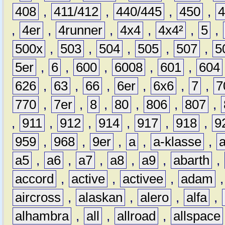
408
,
411/412
,
440/445
,
450
,
,
4er
,
4runner
,
4x4
,
4x4²
,
5
,
500x
,
503
,
504
,
505
,
507
,
5
5er
,
6
,
600
,
6008
,
601
,
604
626
,
63
,
66
,
6er
,
6x6
,
7
,
7
770
,
7er
,
8
,
80
,
806
,
807
,
,
911
,
912
,
914
,
917
,
918
,
9
959
,
968
,
9er
,
a
,
a-klasse
,
a5
,
a6
,
a7
,
a8
,
a9
,
abarth
,
accord
,
active
,
activee
,
adam
aircross
,
alaskan
,
alero
,
alfa
,
alhambra
,
all
,
allroad
,
allspace