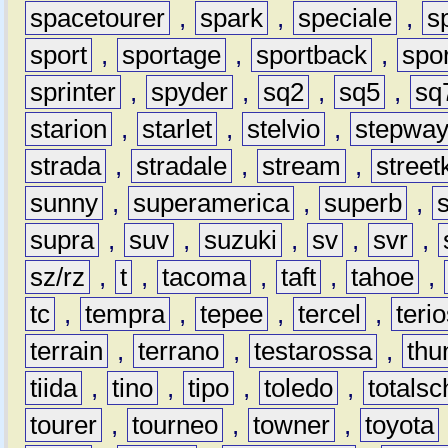
spacetourer
,
spark
,
speciale
,
s
sport
,
sportage
,
sportback
,
spo
sprinter
,
spyder
,
sq2
,
sq5
,
sq
starion
,
starlet
,
stelvio
,
stepwa
strada
,
stradale
,
stream
,
street
sunny
,
superamerica
,
superb
,
supra
,
suv
,
suzuki
,
sv
,
svr
,
sz/rz
,
t
,
tacoma
,
taft
,
tahoe
,
tc
,
tempra
,
tepee
,
tercel
,
teri
terrain
,
terrano
,
testarossa
,
thu
tiida
,
tino
,
tipo
,
toledo
,
totals
tourer
,
tourneo
,
towner
,
toyota