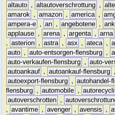
altauto
,
altautoverschrottung
,
alt
amarok
,
amazon
,
america
,
am
ampera-e
,
an
,
angebotene
,
ank
applause
,
arena
,
argenta
,
arna
,
asterion
,
astra
,
asx
,
ateca
,
a
auto
,
auto-entsorgen-flensburg
,
a
auto-verkaufen-flensburg
,
auto-ver
autoankauf
,
autoankauf-flensburg
autoexport-flensburg
,
autohandel-f
flensburg
,
automobile
,
autorecycl
autoverschrotten
,
autoverschrottun
,
avantime
,
avenger
,
avensis
,
a