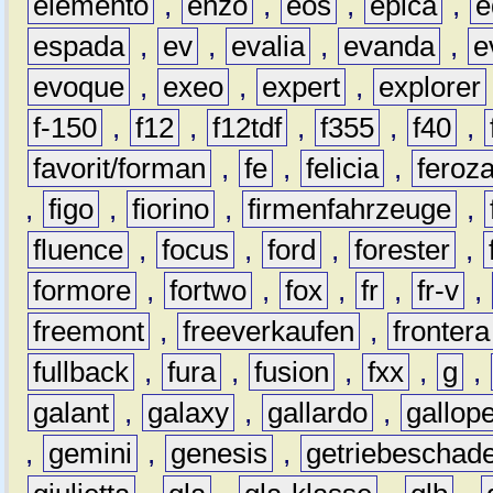
elemento
,
enzo
,
eos
,
epica
,
e
espada
,
ev
,
evalia
,
evanda
,
e
evoque
,
exeo
,
expert
,
explorer
f-150
,
f12
,
f12tdf
,
f355
,
f40
,
favorit/forman
,
fe
,
felicia
,
feroz
,
figo
,
fiorino
,
firmenfahrzeuge
,
fluence
,
focus
,
ford
,
forester
,
formore
,
fortwo
,
fox
,
fr
,
fr-v
,
freemont
,
freeverkaufen
,
frontera
fullback
,
fura
,
fusion
,
fxx
,
g
,
galant
,
galaxy
,
gallardo
,
gallop
,
gemini
,
genesis
,
getriebeschad