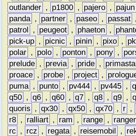
outlander
,
p1800
,
pajero
,
pajun
panda
,
partner
,
paseo
,
passat
patrol
,
peugeot
,
phaeton
,
phan
pick-up
,
picnic
,
pinin
,
pixo
,
p
polar
,
polo
,
ponton
,
pony
,
por
prelude
,
previa
,
pride
,
primasta
proace
,
probe
,
project
,
prologu
puma
,
punto
,
pv444
,
pv445
,
q50
,
q6
,
q60
,
q7
,
q8
,
q9
,
quoris
,
qx30
,
qx50
,
qx70
,
r
,
r8
,
ralliart
,
ram
,
range
,
range
rc
,
rcz
,
regata
,
reisemobil
,
re