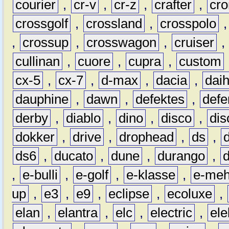
courier
,
cr-v
,
cr-z
,
crafter
,
cr
crossgolf
,
crossland
,
crosspolo
,
crossup
,
crosswagon
,
cruiser
,
cullinan
,
cuore
,
cupra
,
custom
cx-5
,
cx-7
,
d-max
,
dacia
,
dai
dauphine
,
dawn
,
defektes
,
defe
derby
,
diablo
,
dino
,
disco
,
dis
dokker
,
drive
,
drophead
,
ds
,
ds6
,
ducato
,
dune
,
durango
,
,
e-bulli
,
e-golf
,
e-klasse
,
e-meh
up
,
e3
,
e9
,
eclipse
,
ecoluxe
,
elan
,
elantra
,
elc
,
electric
,
ele