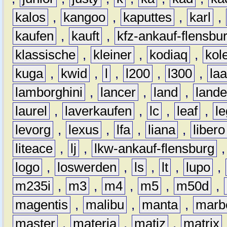
kalos
,
kangoo
,
kaputtes
,
karl
,
kaufen
,
kauft
,
kfz-ankauf-flensbu
klassische
,
kleiner
,
kodiaq
,
kol
kuga
,
kwid
,
l
,
l200
,
l300
,
la
lamborghini
,
lancer
,
land
,
lande
laurel
,
laverkaufen
,
lc
,
leaf
,
l
levorg
,
lexus
,
lfa
,
liana
,
libero
liteace
,
lj
,
lkw-ankauf-flensburg
logo
,
loswerden
,
ls
,
lt
,
lupo
,
m235i
,
m3
,
m4
,
m5
,
m50d
,
magentis
,
malibu
,
manta
,
marb
master
,
materia
,
matiz
,
matrix