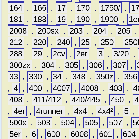
164
,
166
,
17
,
170
,
1750/
,
1
181
,
183
,
19
,
190
,
1900
,
1e
2008
,
200sx
,
203
,
204
,
205
212
,
220
,
240
,
25
,
250
,
250
288
,
29
,
2cv
,
2er
,
3
,
3/20
,
300zx
,
304
,
305
,
306
,
307
,
33
,
330
,
34
,
348
,
350z
,
356
,
4
,
400
,
4007
,
4008
,
403
,
4
408
,
411/412
,
440/445
,
450
,
,
4er
,
4runner
,
4x4
,
4x4²
,
5
,
500x
,
503
,
504
,
505
,
507
,
5
5er
,
6
,
600
,
6008
,
601
,
604