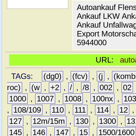
Autoankauf Flen
Ankauf LKW Ank
Ankauf Unfallwa
Export Motorsch
5944000
URL:
auto
TAGs:
(dg0)
,
(fcv)
,
(j
,
(komb
roc)
,
(w
,
+2
,
/
,
/8
,
002
,
02
1000
,
1007
,
1008
,
100nx
,
10
,
108/109
,
110
,
111
,
114
,
12
127
,
12m/15m
,
130
,
1300
,
13
145
,
146
,
147
,
15
,
1500/1600