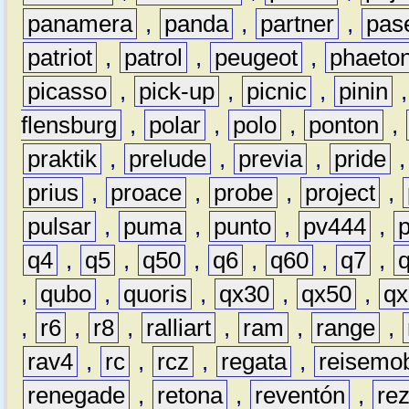
panamera
,
panda
,
partner
,
pas
patriot
,
patrol
,
peugeot
,
phaeto
picasso
,
pick-up
,
picnic
,
pinin
flensburg
,
polar
,
polo
,
ponton
,
praktik
,
prelude
,
previa
,
pride
prius
,
proace
,
probe
,
project
,
pulsar
,
puma
,
punto
,
pv444
,
q4
,
q5
,
q50
,
q6
,
q60
,
q7
,
,
qubo
,
quoris
,
qx30
,
qx50
,
qx
,
r6
,
r8
,
ralliart
,
ram
,
range
,
rav4
,
rc
,
rcz
,
regata
,
reisemob
renegade
,
retona
,
reventón
,
re