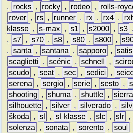
,
rocks
,
rocky
,
rodeo
,
rolls-royc
rover
,
rs
,
runner
,
rx
,
rx4
,
rx
klasse
,
s-max
,
s1
,
s2000
,
s3
,
s7
,
s70
,
s8
,
s80
,
s800
,
s9
,
santa
,
santana
,
sapporo
,
satis
scaglietti
,
scénic
,
schnell
,
sciro
scudo
,
seat
,
sec
,
sedici
,
seic
serena
,
sergio
,
serie
,
sesto
,
shooting
,
shuma
,
shuttle
,
sierr
silhouette
,
silver
,
silverado
,
silv
škoda
,
sl
,
sl-klasse
,
slc
,
slr
,
solenza
,
sonata
,
sorento
,
soul