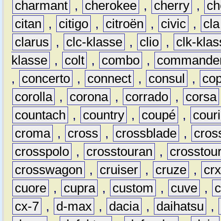
charmant
,
cherokee
,
cherry
,
ch
citan
,
citigo
,
citroën
,
civic
,
cla
clarus
,
clc-klasse
,
clio
,
clk-kla
klasse
,
colt
,
combo
,
commande
,
concerto
,
connect
,
consul
,
co
corolla
,
corona
,
corrado
,
corsa
countach
,
country
,
coupé
,
couri
croma
,
cross
,
crossblade
,
cros
crosspolo
,
crosstouran
,
crosstou
crosswagon
,
cruiser
,
cruze
,
cr
cuore
,
cupra
,
custom
,
cuve
,
cx-7
,
d-max
,
dacia
,
daihatsu
,