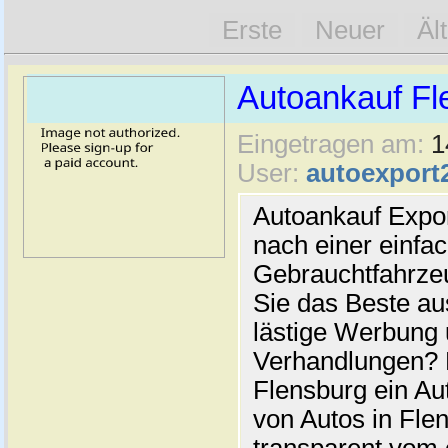
Erste
Neuer
Äl
Autoankauf Fl
Eingetragen am:
1
User:
autoexport
Autoankauf Expo
nach einer einfac
Gebrauchtfahrze
Sie das Beste au
lästige Werbung
Verhandlungen? 
Flensburg ein Au
von Autos in Flen