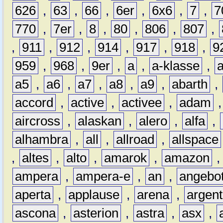
626
,
63
,
66
,
6er
,
6x6
,
7
,
7
770
,
7er
,
8
,
80
,
806
,
807
,
,
911
,
912
,
914
,
917
,
918
,
9
959
,
968
,
9er
,
a
,
a-klasse
,
a5
,
a6
,
a7
,
a8
,
a9
,
abarth
,
accord
,
active
,
activee
,
adam
aircross
,
alaskan
,
alero
,
alfa
,
alhambra
,
all
,
allroad
,
allspace
,
altes
,
alto
,
amarok
,
amazon
ampera
,
ampera-e
,
an
,
angebo
aperta
,
applause
,
arena
,
argen
ascona
,
asterion
,
astra
,
asx
,