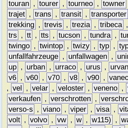
touran
,
tourer
,
tourneo
,
towner
trajet
,
trans
,
transit
,
transporter
trekking
,
trevis
,
trezia
,
tribeca
trs
,
tt
,
tts
,
tucson
,
tundra
,
tu
twingo
,
twintop
,
twizy
,
typ
,
ty
unfallfahrzeuge
,
unfallwagen
,
un
up
,
urban
,
urraco
,
urus
,
urva
v6
,
v60
,
v70
,
v8
,
v90
,
vane
,
vel
,
velar
,
veloster
,
veneno
,
verkaufen
,
verschrotten
,
verschro
verso-s
,
viano
,
viper
,
visa
,
vi
volt
,
volvo
,
vw
,
w
,
w115)
,
w