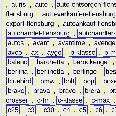
,
auris
,
auto
,
auto-entsorgen-flen
flensburg
,
auto-verkaufen-flensburg
export-flensburg
,
autoankauf-flensb
autohandel-flensburg
,
autohändler-
autos
,
avant
,
avantime
,
avenge
aveo
,
ax
,
aygo
,
b-klasse
,
b-m
baleno
,
barchetta
,
barockengel
berlina
,
berlinetta
,
berlingo
,
bes
bluebird
,
bmw
,
bolt
,
bop
,
box
brake
,
brava
,
bravo
,
brera
,
br
crosser
,
c-hr
,
c-klasse
,
c-max
c25
,
c3
,
c30
,
c4
,
c5
,
c6
,
c