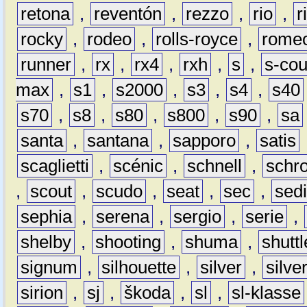
retona
,
reventón
,
rezzo
,
rio
,
r
rocky
,
rodeo
,
rolls-royce
,
rome
runner
,
rx
,
rx4
,
rxh
,
s
,
s-co
max
,
s1
,
s2000
,
s3
,
s4
,
s40
s70
,
s8
,
s80
,
s800
,
s90
,
sa
santa
,
santana
,
sapporo
,
satis
scaglietti
,
scénic
,
schnell
,
schro
,
scout
,
scudo
,
seat
,
sec
,
sedi
sephia
,
serena
,
sergio
,
serie
,
shelby
,
shooting
,
shuma
,
shuttl
signum
,
silhouette
,
silver
,
silve
sirion
,
sj
,
škoda
,
sl
,
sl-klasse