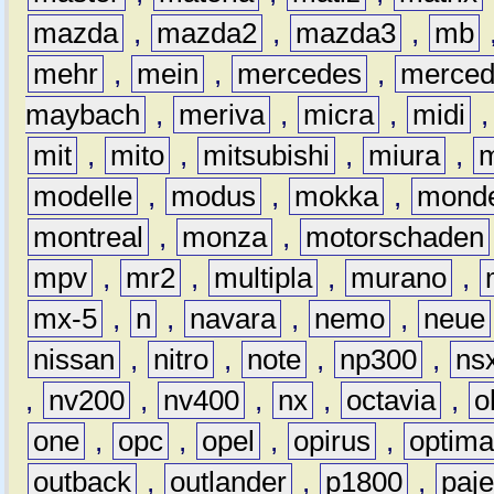
mazda
,
mazda2
,
mazda3
,
mb
mehr
,
mein
,
mercedes
,
merce
maybach
,
meriva
,
micra
,
midi
mit
,
mito
,
mitsubishi
,
miura
,
modelle
,
modus
,
mokka
,
mond
montreal
,
monza
,
motorschaden
mpv
,
mr2
,
multipla
,
murano
,
mx-5
,
n
,
navara
,
nemo
,
neue
nissan
,
nitro
,
note
,
np300
,
ns
,
nv200
,
nv400
,
nx
,
octavia
,
o
one
,
opc
,
opel
,
opirus
,
optim
outback
,
outlander
,
p1800
,
paje