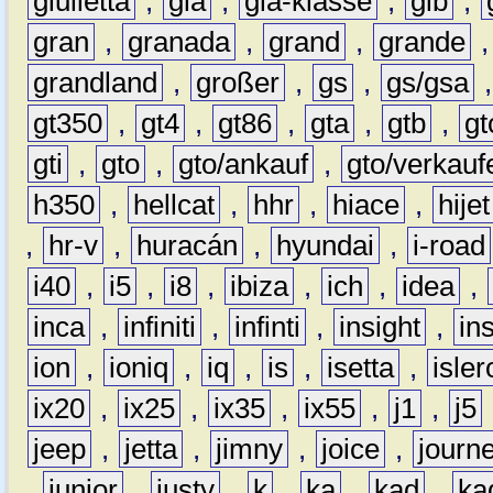
giulietta
,
gla
,
gla-klasse
,
glb
,
gran
,
granada
,
grand
,
grande
grandland
,
großer
,
gs
,
gs/gsa
gt350
,
gt4
,
gt86
,
gta
,
gtb
,
gt
gti
,
gto
,
gto/ankauf
,
gto/verkauf
h350
,
hellcat
,
hhr
,
hiace
,
hijet
,
hr-v
,
huracán
,
hyundai
,
i-road
i40
,
i5
,
i8
,
ibiza
,
ich
,
idea
,
inca
,
infiniti
,
infinti
,
insight
,
in
ion
,
ioniq
,
iq
,
is
,
isetta
,
isler
ix20
,
ix25
,
ix35
,
ix55
,
j1
,
j5
jeep
,
jetta
,
jimny
,
joice
,
journ
,
junior
,
justy
,
k
,
ka
,
kad
,
ka