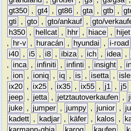
gt350
,
gt4
,
gt86
,
gta
,
gtb
,
gt
gti
,
gto
,
gto/ankauf
,
gto/verkauf
h350
,
hellcat
,
hhr
,
hiace
,
hijet
,
hr-v
,
huracán
,
hyundai
,
i-road
i40
,
i5
,
i8
,
ibiza
,
ich
,
idea
,
,
inca
,
infiniti
,
infinti
,
insight
,
i
,
ion
,
ioniq
,
iq
,
is
,
isetta
,
isl
ix20
,
ix25
,
ix35
,
ix55
,
j1
,
j5
jeep
,
jetta
,
jetztautoverkaufen
,
juke
,
jumper
,
jumpy
,
junior
,
j
kadett
,
kadjar
,
käfer
,
kalos
,
k
karmann-ghia
,
karoq
,
kaufen
,
k