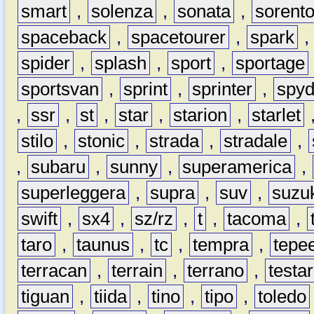
smart
,
solenza
,
sonata
,
sorent
spaceback
,
spacetourer
,
spark
spider
,
splash
,
sport
,
sportage
sportsvan
,
sprint
,
sprinter
,
spyd
,
ssr
,
st
,
star
,
starion
,
starlet
stilo
,
stonic
,
strada
,
stradale
,
,
subaru
,
sunny
,
superamerica
,
superleggera
,
supra
,
suv
,
suzu
swift
,
sx4
,
sz/rz
,
t
,
tacoma
,
taro
,
taunus
,
tc
,
tempra
,
tepe
terracan
,
terrain
,
terrano
,
testa
tiguan
,
tiida
,
tino
,
tipo
,
toledo