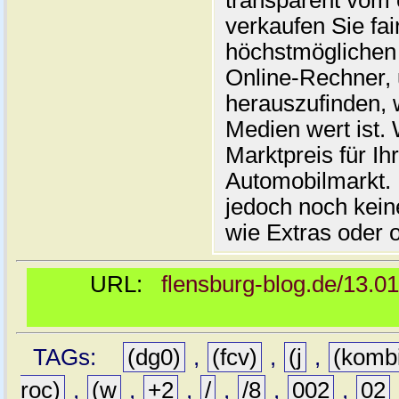
transparent vom 
verkaufen Sie fai
höchstmöglichen 
Online-Rechner,
herauszufinden, w
Medien wert ist. 
Marktpreis für I
Automobilmarkt. 
jedoch noch kein
wie Extras oder 
URL:
flensburg-blog.de/13.0
TAGs:
(dg0)
,
(fcv)
,
(j
,
(komb
roc)
,
(w
,
+2
,
/
,
/8
,
002
,
02