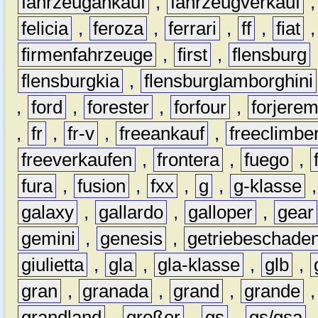
fahrzeugankauf
,
fahrzeugverkauf
felicia
,
feroza
,
ferrari
,
ff
,
fiat
firmenfahrzeuge
,
first
,
flensburg
flensburgkia
,
flensburglamborghini
,
ford
,
forester
,
forfour
,
forjere
,
fr
,
fr-v
,
freeankauf
,
freeclimbe
freeverkaufen
,
frontera
,
fuego
,
fura
,
fusion
,
fxx
,
g
,
g-klasse
galaxy
,
gallardo
,
galloper
,
gear
gemini
,
genesis
,
getriebeschade
giulietta
,
gla
,
gla-klasse
,
glb
,
gran
,
granada
,
grand
,
grande
grandland
,
großer
,
gs
,
gs/gsa