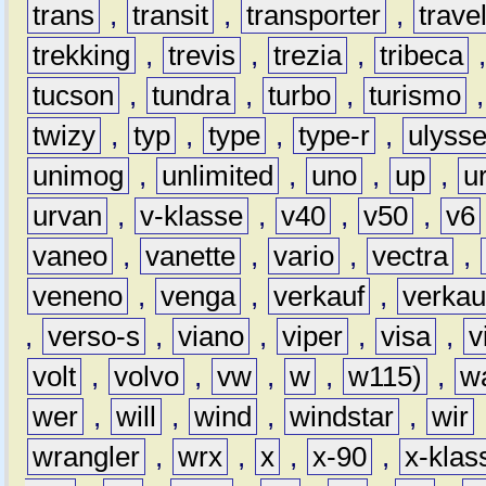
trans
,
transit
,
transporter
,
travel
trekking
,
trevis
,
trezia
,
tribeca
tucson
,
tundra
,
turbo
,
turismo
twizy
,
typ
,
type
,
type-r
,
ulyss
unimog
,
unlimited
,
uno
,
up
,
u
urvan
,
v-klasse
,
v40
,
v50
,
v6
vaneo
,
vanette
,
vario
,
vectra
,
veneno
,
venga
,
verkauf
,
verkau
,
verso-s
,
viano
,
viper
,
visa
,
v
volt
,
volvo
,
vw
,
w
,
w115)
,
w
wer
,
will
,
wind
,
windstar
,
wir
wrangler
,
wrx
,
x
,
x-90
,
x-klas