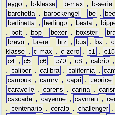
aygo
,
b-klasse
,
b-max
,
b-serie
barchetta
,
barockengel
,
be
,
be
berlinetta
,
berlingo
,
besta
,
bipp
,
bolt
,
bop
,
boxer
,
boxster
,
br
bravo
,
brera
,
brz
,
bus
,
bx
,
c
klasse
,
c-max
,
c-zero
,
c1
,
c15
c4
,
c5
,
c6
,
c70
,
c8
,
cabrio
,
caliber
,
calibra
,
california
,
cam
campus
,
camry
,
capri
,
caprice
caravelle
,
carens
,
carina
,
cari
cascada
,
cayenne
,
cayman
,
ce
,
centenario
,
cerato
,
challenger