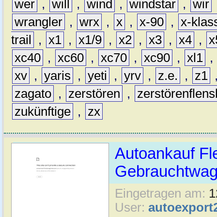
wer
,
will
,
wind
,
windstar
,
wir
wrangler
,
wrx
,
x
,
x-90
,
x-klas
trail
,
x1
,
x1/9
,
x2
,
x3
,
x4
,
x
xc40
,
xc60
,
xc70
,
xc90
,
xl1
,
xv
,
yaris
,
yeti
,
yrv
,
z.e.
,
z1
zagato
,
zerstören
,
zerstörenflen
zukünftige
,
zx
Autoankauf Fl
Gebrauchtwage
Eingetragen am:
1
User:
autoexport