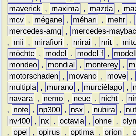
maverick
,
maxima
,
mazda
,
ma
mcv
,
mégane
,
méhari
,
mehr
,
mercedes-amg
,
mercedes-mayba
,
mii
,
mirafiori
,
mirai
,
mit
,
mit
möchte
,
model
,
model-f
,
model
mondeo
,
mondial
,
monterey
,
m
motorschaden
,
movano
,
move
,
multipla
,
murano
,
murciélago
,
navara
,
nemo
,
neue
,
nicht
,
ni
,
note
,
np300
,
nsx
,
nubira
,
nu
nv400
,
nx
,
octavia
,
ohne
,
oly
,
opel
,
opirus
,
optima
,
orion
,