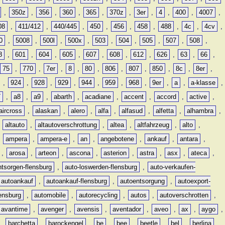
,
350z
,
356
,
360
,
365
,
370z
,
3er
,
4
,
400
,
4007
,
08
,
411/412
,
440/445
,
450
,
456
,
458
,
488
,
4c
,
4cv
,
0
,
5008
,
500l
,
500x
,
503
,
504
,
505
,
507
,
508
,
8
,
601
,
604
,
605
,
607
,
608
,
612
,
626
,
63
,
66
,
75
,
770
,
7er
,
8
,
80
,
806
,
807
,
850
,
8c
,
8er
,
,
924
,
928
,
929
,
944
,
959
,
968
,
9er
,
a
,
a-klasse
,
7
,
a8
,
a9
,
abarth
,
acadiane
,
accent
,
accord
,
active
,
aircross
,
alaskan
,
alero
,
alfa
,
alfasud
,
alfetta
,
alhambra
,
,
altauto
,
altautoverschrottung
,
altea
,
altfahrzeug
,
alto
,
,
ampera
,
ampera-e
,
an
,
angebotene
,
ankauf
,
antara
,
,
arosa
,
arteon
,
ascona
,
asterion
,
astra
,
asx
,
ateca
,
ntsorgen-flensburg
,
auto-loswerden-flensburg
,
auto-verkaufen-
autoankauf
,
autoankauf-flensburg
,
autoentsorgung
,
autoexport-
lensburg
,
automobile
,
autorecycling
,
autos
,
autoverschrotten
,
avantime
,
avenger
,
avensis
,
aventador
,
aveo
,
ax
,
aygo
,
,
barchetta
,
barockengel
,
be
,
bee
,
beetle
,
bel
,
berlina
,