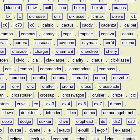
,
bluebird
,
bmw
,
bolt
,
bop
,
boxer
,
boxster
,
brabus
,
,
bx
,
c
,
c-crosser
,
c-hr
,
c-klasse
,
c-max
,
c-zero
,
c1
,
c6
,
c70
,
c8
,
cabrio
,
cactus
,
caddy
,
cadenza
,
caliber
campo
,
campus
,
camry
,
capri
,
caprice
,
captiva
,
captur
,
ival
,
carrera
,
cascada
,
cayenne
,
cayman
,
cee'd
,
celerio
,
ger
,
charade
,
charger
,
charmant
,
cherokee
,
cherry
,
troën
,
civic
,
cla
,
cla-klasse
,
clarity
,
clarus
,
clc-klasse
,
,
colt
,
combo
,
commander
,
commodore
,
compass
,
ia
,
cordoba
,
corolla
,
corona
,
corrado
,
corsa
,
corvette
,
ier
,
cr-v
,
cr-z
,
crafter
,
croma
,
cross
,
crossblade
,
an
,
crosstourer
,
crossup
,
crosswagon
,
cruiser
,
cruze
,
crx
stom
,
cuve
,
cx
,
cx-3
,
cx-4
,
cx-5
,
cx-7
,
d-max
,
,
dawn
,
defektes
,
defender
,
dein
,
demio
,
demontagebrtrieb
,
,
doblò
,
dodge
,
dokker
,
drive
,
drophead
,
ds
,
ds2
,
ds3
,
o
,
duster
,
dyane
,
e
,
e-auto
,
e-bulli
,
e-golf
,
e-klasse
,
9
,
eclipse
,
ecoluxe
,
ecosport
,
edge
,
ela
,
elan
,
elantra
,