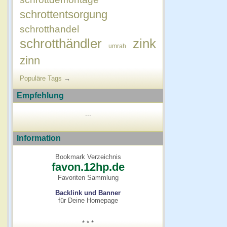
schrottentsorgung
schrotthandel
schrotthändler
zink
umrah
zinn
Populäre Tags
→
Empfehlung
...
Information
Bookmark Verzeichnis
favon.12hp.de
Favoriten Sammlung
Backlink und Banner
für Deine Homepage
* * *