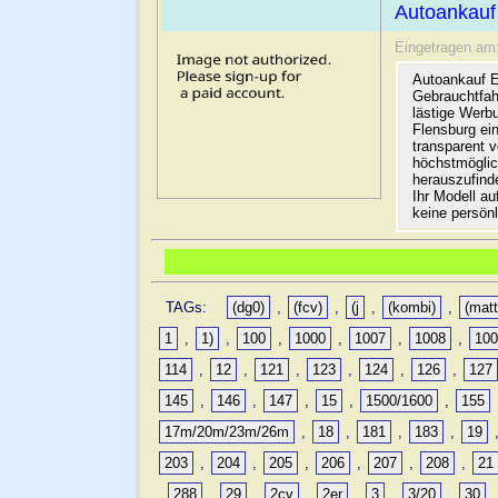
Autoankauf
Eingetragen am
Autoankauf E
Gebrauchtfah
lästige Werb
Flensburg ein
transparent 
höchstmöglic
herauszufinde
Ihr Modell a
keine persön
TAGs:
(dg0)
,
(fcv)
,
(j
,
(kombi)
,
(matt
1
,
1)
,
100
,
1000
,
1007
,
1008
,
10
114
,
12
,
121
,
123
,
124
,
126
,
127
145
,
146
,
147
,
15
,
1500/1600
,
155
17m/20m/23m/26m
,
18
,
181
,
183
,
19
203
,
204
,
205
,
206
,
207
,
208
,
21
,
288
,
29
,
2cv
,
2er
,
3
,
3/20
,
30