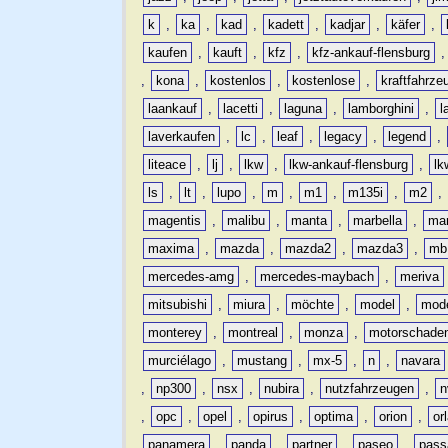
k
,
ka
,
kad
,
kadett
,
kadjar
,
käfer
,
kaufen
,
kauft
,
kfz
,
kfz-ankauf-flensburg
,
kona
,
kostenlos
,
kostenlose
,
kraftfahrze
laankauf
,
lacetti
,
laguna
,
lamborghini
,
l
laverkaufen
,
lc
,
leaf
,
legacy
,
legend
,
liteace
,
lj
,
lkw
,
lkw-ankauf-flensburg
,
lk
ls
,
lt
,
lupo
,
m
,
m1
,
m135i
,
m2
,
magentis
,
malibu
,
manta
,
marbella
,
ma
maxima
,
mazda
,
mazda2
,
mazda3
,
mb
mercedes-amg
,
mercedes-maybach
,
meriva
mitsubishi
,
miura
,
möchte
,
model
,
mode
monterey
,
montreal
,
monza
,
motorschade
murciélago
,
mustang
,
mx-5
,
n
,
navara
,
np300
,
nsx
,
nubira
,
nutzfahrzeugen
,
n
,
opc
,
opel
,
opirus
,
optima
,
orion
,
or
panamera
,
panda
,
partner
,
paseo
,
pass