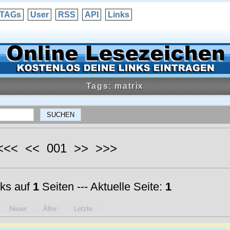
TAGs
User
RSS
API
Links
Tags: matrix
 <<< << 001 >> >>>
ks auf
1
Seiten --- Aktuelle Seite:
1
Neuer
Älter
Letzte