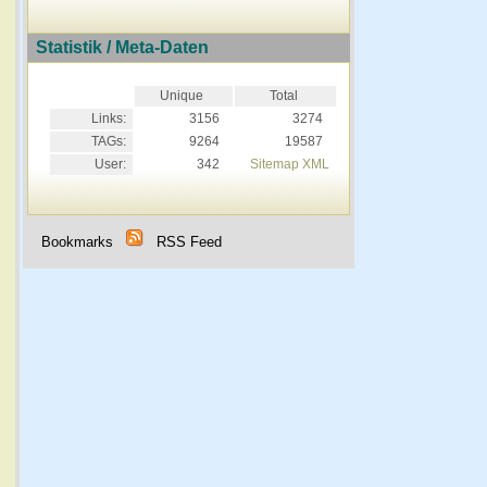
Statistik / Meta-Daten
Unique
Total
Links:
3156
3274
TAGs:
9264
19587
User:
342
Sitemap XML
Bookmarks
RSS Feed