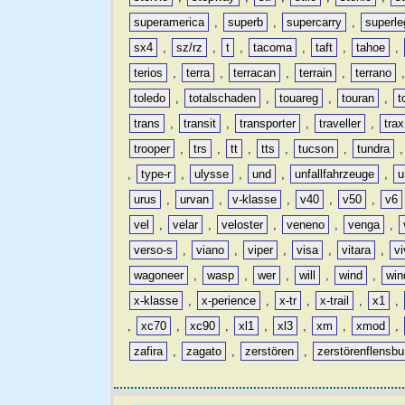
superamerica
,
superb
,
supercarry
,
superle
sx4
,
sz/rz
,
t
,
tacoma
,
taft
,
tahoe
,
terios
,
terra
,
terracan
,
terrain
,
terrano
toledo
,
totalschaden
,
touareg
,
touran
,
t
trans
,
transit
,
transporter
,
traveller
,
trax
trooper
,
trs
,
tt
,
tts
,
tucson
,
tundra
,
type-r
,
ulysse
,
und
,
unfallfahrzeuge
,
u
urus
,
urvan
,
v-klasse
,
v40
,
v50
,
v6
vel
,
velar
,
veloster
,
veneno
,
venga
,
verso-s
,
viano
,
viper
,
visa
,
vitara
,
vi
wagoneer
,
wasp
,
wer
,
will
,
wind
,
win
x-klasse
,
x-perience
,
x-tr
,
x-trail
,
x1
,
,
xc70
,
xc90
,
xl1
,
xl3
,
xm
,
xmod
,
zafira
,
zagato
,
zerstören
,
zerstörenflensbu