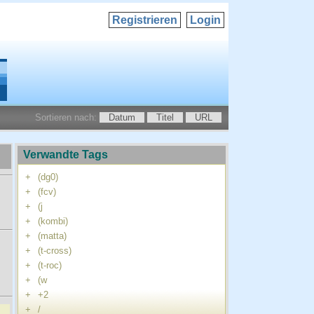
Registrieren
Login
Sortieren nach:
Datum
Titel
URL
Verwandte Tags
+
(dg0)
+
(fcv)
+
(j
+
(kombi)
+
(matta)
+
(t-cross)
+
(t-roc)
+
(w
+
+2
+
/