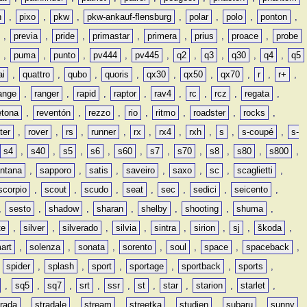
n
,
pixo
,
pkw
,
pkw-ankauf-flensburg
,
polar
,
polo
,
ponton
,
,
previa
,
pride
,
primastar
,
primera
,
prius
,
proace
,
probe
,
puma
,
punto
,
pv444
,
pv445
,
q2
,
q3
,
q30
,
q4
,
q5
ai
,
quattro
,
qubo
,
quoris
,
qx30
,
qx50
,
qx70
,
r
,
r+
,
ange
,
ranger
,
rapid
,
raptor
,
rav4
,
rc
,
rcz
,
regata
,
etona
,
reventón
,
rezzo
,
rio
,
ritmo
,
roadster
,
rocks
,
ter
,
rover
,
rs
,
runner
,
rx
,
rx4
,
rxh
,
s
,
s-coupé
,
s-
s4
,
s40
,
s5
,
s6
,
s60
,
s7
,
s70
,
s8
,
s80
,
s800
,
ntana
,
sapporo
,
satis
,
saveiro
,
saxo
,
sc
,
scaglietti
,
scorpio
,
scout
,
scudo
,
seat
,
sec
,
sedici
,
seicento
,
,
sesto
,
shadow
,
sharan
,
shelby
,
shooting
,
shuma
,
te
,
silver
,
silverado
,
silvia
,
sintra
,
sirion
,
sj
,
škoda
,
art
,
solenza
,
sonata
,
sorento
,
soul
,
space
,
spaceback
,
,
spider
,
splash
,
sport
,
sportage
,
sportback
,
sports
,
,
sq5
,
sq7
,
srt
,
ssr
,
st
,
star
,
starion
,
starlet
,
trada
,
stradale
,
stream
,
streetka
,
studien
,
subaru
,
sunny
,