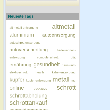
Neueste Tags
altmetall
alt-metall-entsorgung
aluminium
autoentsorgung
autoschrott-entsorgung
autoverschrottung
badewannen-
entsorgung
computerschrott
diät
gesundheit
ernährung
haus-und-
elektroschrott
health
kabel-entsorgung
metall
kupfer
kupfer-entsorgung
mg
schrott
online
packages
schrottabholung
schrottankauf
schrottdemontage