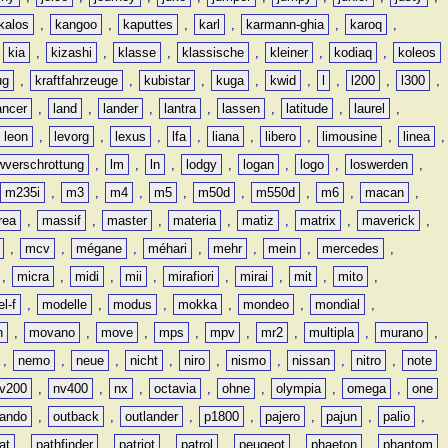
kalos
,
kangoo
,
kaputtes
,
karl
,
karmann-ghia
,
karoq
,
,
kia
,
kizashi
,
klasse
,
klassische
,
kleiner
,
kodiaq
,
koleos
ug
,
kraftfahrzeuge
,
kubistar
,
kuga
,
kwid
,
l
,
l200
,
l300
,
ancer
,
land
,
lander
,
lantra
,
lassen
,
latitude
,
laurel
,
leon
,
levorg
,
lexus
,
lfa
,
liana
,
libero
,
limousine
,
linea
,
wverschrottung
,
lm
,
ln
,
lodgy
,
logan
,
logo
,
loswerden
,
m235i
,
m3
,
m4
,
m5
,
m50d
,
m550d
,
m6
,
macan
,
rea
,
massif
,
master
,
materia
,
matiz
,
matrix
,
maverick
,
,
mcv
,
mégane
,
méhari
,
mehr
,
mein
,
mercedes
,
,
micra
,
midi
,
mii
,
mirafiori
,
mirai
,
mit
,
mito
,
l-f
,
modelle
,
modus
,
mokka
,
mondeo
,
mondial
,
n
,
movano
,
move
,
mps
,
mpv
,
mr2
,
multipla
,
murano
,
,
nemo
,
neue
,
nicht
,
niro
,
nismo
,
nissan
,
nitro
,
note
v200
,
nv400
,
nx
,
octavia
,
ohne
,
olympia
,
omega
,
one
lando
,
outback
,
outlander
,
p1800
,
pajero
,
pajun
,
palio
,
at
,
pathfinder
,
patriot
,
patrol
,
peugeot
,
phaeton
,
phantom