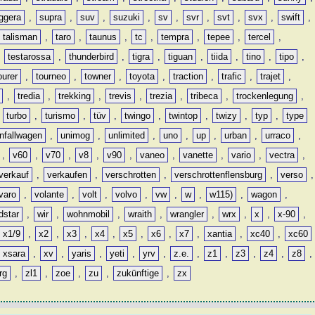
ggera
,
supra
,
suv
,
suzuki
,
sv
,
svr
,
svt
,
svx
,
swift
,
talisman
,
taro
,
taunus
,
tc
,
tempra
,
tepee
,
tercel
,
,
testarossa
,
thunderbird
,
tigra
,
tiguan
,
tiida
,
tino
,
tipo
,
ourer
,
tourneo
,
towner
,
toyota
,
traction
,
trafic
,
trajet
,
,
tredia
,
trekking
,
trevis
,
trezia
,
tribeca
,
trockenlegung
,
,
turbo
,
turismo
,
tüv
,
twingo
,
twintop
,
twizy
,
typ
,
type
nfallwagen
,
unimog
,
unlimited
,
uno
,
up
,
urban
,
urraco
,
,
v60
,
v70
,
v8
,
v90
,
vaneo
,
vanette
,
vario
,
vectra
,
verkauf
,
verkaufen
,
verschrotten
,
verschrottenflensburg
,
verso
,
varo
,
volante
,
volt
,
volvo
,
vw
,
w
,
w115)
,
wagon
,
dstar
,
wir
,
wohnmobil
,
wraith
,
wrangler
,
wrx
,
x
,
x-90
,
x1/9
,
x2
,
x3
,
x4
,
x5
,
x6
,
x7
,
xantia
,
xc40
,
xc60
xsara
,
xv
,
yaris
,
yeti
,
yrv
,
z.e.
,
z1
,
z3
,
z4
,
z8
,
rg
,
zl1
,
zoe
,
zu
,
zukünftige
,
zx