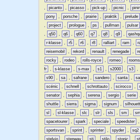
,
picanto
,
picasso
,
pick-up
,
picnic
,
pini
pony
,
porsche
,
prairie
,
praktik
,
prelude
,
project
,
prologue
,
ps
,
pullman
,
pulsar
,
q50
,
q6
,
q60
,
q7
,
q8
,
q9
,
qashq
r-klasse
,
r5
,
r6
,
r8
,
ralliart
,
ram
,
r
reisemobil
,
rekord
,
renault
,
renegade
,
r
rocky
,
rodeo
,
rolls-royce
,
romeo
,
rooms
fr
,
s-klasse
,
s-max
,
s1
,
s2000
,
s3
,
s90
,
sa
,
safrane
,
sandero
,
santa
,
sa
scénic
,
schnell
,
schrottauto
,
scirocco
,
senator
,
sephia
,
serena
,
sergio
,
serie
shuttle
,
sierra
,
sigma
,
signum
,
silhouet
sl
,
sl-klasse
,
slc
,
slr
,
sls
,
sm
,
sm
spacetourer
,
spark
,
speciale
,
speedster
sportsvan
,
sprint
,
sprinter
,
spyder
,
sq2
stelvio
,
stepway
,
sti
,
stilo
,
stonic
,
s