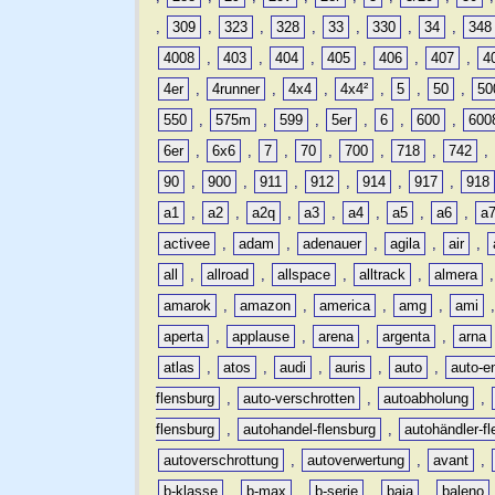
,
309
,
323
,
328
,
33
,
330
,
34
,
348
4008
,
403
,
404
,
405
,
406
,
407
,
4
4er
,
4runner
,
4x4
,
4x4²
,
5
,
50
,
50
550
,
575m
,
599
,
5er
,
6
,
600
,
600
6er
,
6x6
,
7
,
70
,
700
,
718
,
742
,
90
,
900
,
911
,
912
,
914
,
917
,
918
a1
,
a2
,
a2q
,
a3
,
a4
,
a5
,
a6
,
a
activee
,
adam
,
adenauer
,
agila
,
air
,
all
,
allroad
,
allspace
,
alltrack
,
almera
amarok
,
amazon
,
america
,
amg
,
ami
aperta
,
applause
,
arena
,
argenta
,
arna
atlas
,
atos
,
audi
,
auris
,
auto
,
auto-e
flensburg
,
auto-verschrotten
,
autoabholung
,
flensburg
,
autohandel-flensburg
,
autohändler-f
autoverschrottung
,
autoverwertung
,
avant
,
b-klasse
,
b-max
,
b-serie
,
baja
,
baleno