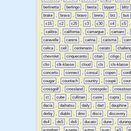
berlinetta
,
berlingo
,
besta
,
bipper
,
blitz
brake
,
brava
,
bravo
,
brera
,
brz
,
bus
,
c15
,
c2
,
c25
,
c3
,
c30
,
c4
,
c5
,
calibra
,
california
,
camargue
,
camaro
,
caravelle
,
carens
,
carina
,
carisma
,
carn
celica
,
cell
,
centenario
,
cerato
,
challen
chevrolet
,
cinquecento
,
citan
,
citigo
,
ci
clio
,
clk-klasse
,
cloud
,
cls
,
cls-klasse
concerto
,
connect
,
consul
,
copen
,
cord
cougar
,
countach
,
country
,
coupé
,
cour
crossgolf
,
crossland
,
crosspolo
,
crosstour
,
ct
,
cube
,
cullinan
,
cuore
,
cupra
,
cu
dacia
,
daihatsu
,
daily
,
dart
,
dauphine
derby
,
diablo
,
dino
,
disco
,
discovery
ds4
,
ds5
,
ds6
,
ducato
,
dune
,
durang
e-mehari
,
e-serie
,
e-tron
,
e-up
,
e3
,
e