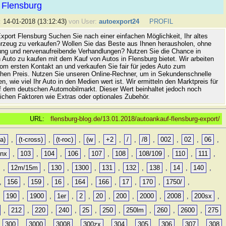
 Flensburg
:
14-01-2018 (13:12:43)
von User:
autoexport24
PROFIL
xport Flensburg Suchen Sie nach einer einfachen Möglichkeit, Ihr altes
rzeug zu verkaufen? Wollen Sie das Beste aus Ihnen herausholen, ohne
ung und nervenaufreibende Verhandlungen? Nutzen Sie die Chance in
 Auto zu kaufen mit dem Kauf von Autos in Flensburg bietet. Wir arbeiten
vom ersten Kontakt an und verkaufen Sie fair für jedes Auto zum
hen Preis. Nutzen Sie unseren Online-Rechner, um in Sekundenschnelle
n, wie viel Ihr Auto in den Medien wert ist. Wir ermitteln den Marktpreis für
uf dem deutschen Automobilmarkt. Dieser Wert beinhaltet jedoch noch
lichen Faktoren wie Extras oder optionales Zubehör.
URL:
flensburg-blog.de/13.01.2018/autoankauf-flensburg-export/
a)
,
(t-cross)
,
(t-roc)
,
(w
,
+2
,
/
,
/8
,
002
,
02
,
06
,
0nx
,
103
,
104
,
106
,
107
,
108
,
108/109
,
110
,
111
,
,
12m/15m
,
130
,
1300
,
131
,
132
,
138
,
14
,
140
,
,
156
,
159
,
16
,
164
,
166
,
17
,
170
,
1750/
,
,
190
,
1900
,
1er
,
2
,
20
,
200
,
2000
,
2008
,
200sx
,
,
212
,
220
,
240
,
25
,
250
,
250lm
,
260
,
2600
,
275
,
300
,
3000
,
3008
,
300zx
,
304
,
305
,
306
,
307
,
308