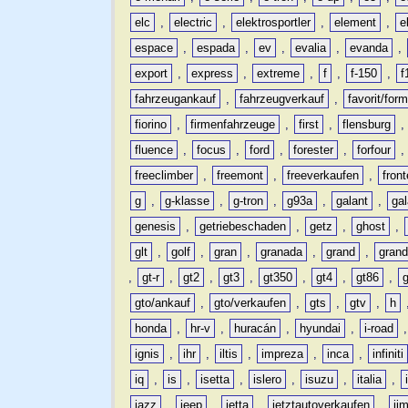
elc
,
electric
,
elektrosportler
,
element
,
e
espace
,
espada
,
ev
,
evalia
,
evanda
,
export
,
express
,
extreme
,
f
,
f-150
,
f
fahrzeugankauf
,
fahrzeugverkauf
,
favorit/for
fiorino
,
firmenfahrzeuge
,
first
,
flensburg
fluence
,
focus
,
ford
,
forester
,
forfour
freeclimber
,
freemont
,
freeverkaufen
,
front
g
,
g-klasse
,
g-tron
,
g93a
,
galant
,
ga
genesis
,
getriebeschaden
,
getz
,
ghost
,
glt
,
golf
,
gran
,
granada
,
grand
,
gran
,
gt-r
,
gt2
,
gt3
,
gt350
,
gt4
,
gt86
,
gto/ankauf
,
gto/verkaufen
,
gts
,
gtv
,
h
honda
,
hr-v
,
huracán
,
hyundai
,
i-road
ignis
,
ihr
,
iltis
,
impreza
,
inca
,
infiniti
iq
,
is
,
isetta
,
islero
,
isuzu
,
italia
,
jazz
,
jeep
,
jetta
,
jetztautoverkaufen
,
ji