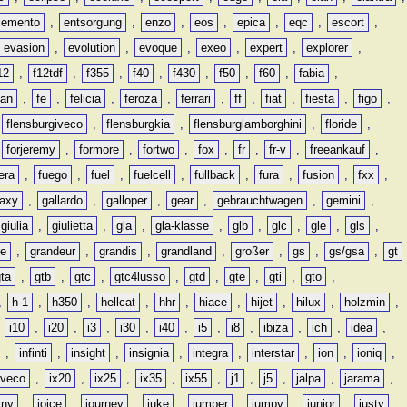
lemento
,
entsorgung
,
enzo
,
eos
,
epica
,
eqc
,
escort
,
evasion
,
evolution
,
evoque
,
exeo
,
expert
,
explorer
,
12
,
f12tdf
,
f355
,
f40
,
f430
,
f50
,
f60
,
fabia
,
man
,
fe
,
felicia
,
feroza
,
ferrari
,
ff
,
fiat
,
fiesta
,
figo
,
,
flensburgiveco
,
flensburgkia
,
flensburglamborghini
,
floride
,
,
forjeremy
,
formore
,
fortwo
,
fox
,
fr
,
fr-v
,
freeankauf
,
era
,
fuego
,
fuel
,
fuelcell
,
fullback
,
fura
,
fusion
,
fxx
,
laxy
,
gallardo
,
galloper
,
gear
,
gebrauchtwagen
,
gemini
,
giulia
,
giulietta
,
gla
,
gla-klasse
,
glb
,
glc
,
gle
,
gls
,
de
,
grandeur
,
grandis
,
grandland
,
großer
,
gs
,
gs/gsa
,
gt
gta
,
gtb
,
gtc
,
gtc4lusso
,
gtd
,
gte
,
gti
,
gto
,
,
h-1
,
h350
,
hellcat
,
hhr
,
hiace
,
hijet
,
hilux
,
holzmin
,
,
i10
,
i20
,
i3
,
i30
,
i40
,
i5
,
i8
,
ibiza
,
ich
,
idea
,
,
infinti
,
insight
,
insignia
,
integra
,
interstar
,
ion
,
ioniq
,
iveco
,
ix20
,
ix25
,
ix35
,
ix55
,
j1
,
j5
,
jalpa
,
jarama
,
mny
,
joice
,
journey
,
juke
,
jumper
,
jumpy
,
junior
,
justy
,