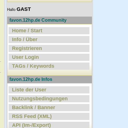
GAST
Hallo
favon.12hp.de Community
Home / Start
Info / Über
Registrieren
User Login
TAGs / Keywords
favon.12hp.de Infos
Liste der User
Nutzungsbedingungen
Backlink / Banner
RSS Feed (XML)
API (Im-/Export)