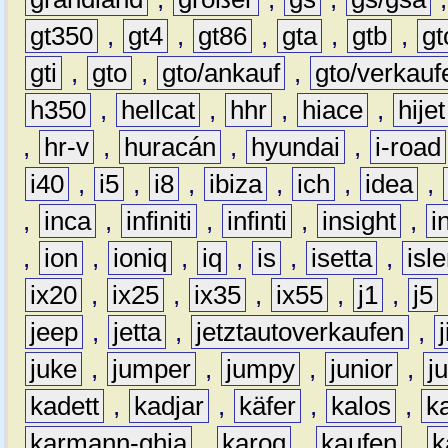
gt350
,
gt4
,
gt86
,
gta
,
gtb
,
gt
gti
,
gto
,
gto/ankauf
,
gto/verkauf
h350
,
hellcat
,
hhr
,
hiace
,
hijet
,
hr-v
,
huracán
,
hyundai
,
i-road
i40
,
i5
,
i8
,
ibiza
,
ich
,
idea
,
,
inca
,
infiniti
,
infinti
,
insight
,
i
,
ion
,
ioniq
,
iq
,
is
,
isetta
,
isl
ix20
,
ix25
,
ix35
,
ix55
,
j1
,
j5
jeep
,
jetta
,
jetztautoverkaufen
,
juke
,
jumper
,
jumpy
,
junior
,
j
kadett
,
kadjar
,
käfer
,
kalos
,
k
karmann-ghia
,
karoq
,
kaufen
,
k