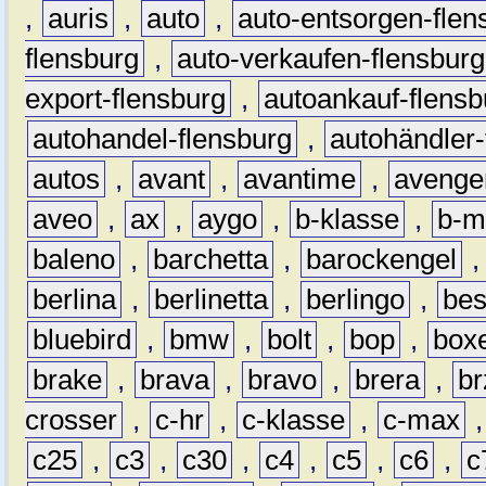
,
auris
,
auto
,
auto-entsorgen-flen
flensburg
,
auto-verkaufen-flensburg
export-flensburg
,
autoankauf-flensb
autohandel-flensburg
,
autohändler-
autos
,
avant
,
avantime
,
avenge
aveo
,
ax
,
aygo
,
b-klasse
,
b-m
baleno
,
barchetta
,
barockengel
berlina
,
berlinetta
,
berlingo
,
bes
bluebird
,
bmw
,
bolt
,
bop
,
box
brake
,
brava
,
bravo
,
brera
,
br
crosser
,
c-hr
,
c-klasse
,
c-max
c25
,
c3
,
c30
,
c4
,
c5
,
c6
,
c