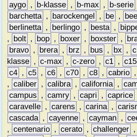
aygo
,
b-klasse
,
b-max
,
b-serie
barchetta
,
barockengel
,
be
,
be
berlinetta
,
berlingo
,
besta
,
bipp
,
bolt
,
bop
,
boxer
,
boxster
,
br
bravo
,
brera
,
brz
,
bus
,
bx
,
c
klasse
,
c-max
,
c-zero
,
c1
,
c15
c4
,
c5
,
c6
,
c70
,
c8
,
cabrio
,
caliber
,
calibra
,
california
,
cam
campus
,
camry
,
capri
,
caprice
caravelle
,
carens
,
carina
,
cari
cascada
,
cayenne
,
cayman
,
ce
,
centenario
,
cerato
,
challenger