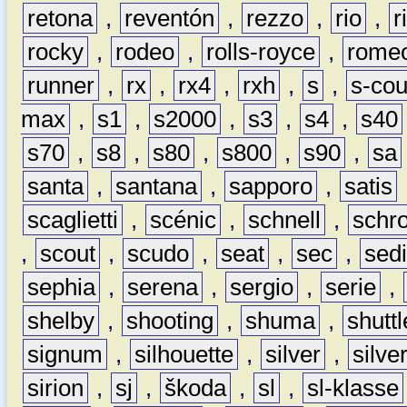
retona
,
reventón
,
rezzo
,
rio
,
r
rocky
,
rodeo
,
rolls-royce
,
rome
runner
,
rx
,
rx4
,
rxh
,
s
,
s-co
max
,
s1
,
s2000
,
s3
,
s4
,
s40
s70
,
s8
,
s80
,
s800
,
s90
,
sa
santa
,
santana
,
sapporo
,
satis
scaglietti
,
scénic
,
schnell
,
schro
,
scout
,
scudo
,
seat
,
sec
,
sedi
sephia
,
serena
,
sergio
,
serie
,
shelby
,
shooting
,
shuma
,
shuttl
signum
,
silhouette
,
silver
,
silve
sirion
,
sj
,
škoda
,
sl
,
sl-klasse