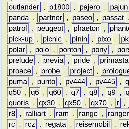
outlander
,
p1800
,
pajero
,
pajun
panda
,
partner
,
paseo
,
passat
patrol
,
peugeot
,
phaeton
,
phan
pick-up
,
picnic
,
pinin
,
pixo
,
p
polar
,
polo
,
ponton
,
pony
,
por
prelude
,
previa
,
pride
,
primasta
proace
,
probe
,
project
,
prologu
puma
,
punto
,
pv444
,
pv445
,
q50
,
q6
,
q60
,
q7
,
q8
,
q9
,
quoris
,
qx30
,
qx50
,
qx70
,
r
,
r8
,
ralliart
,
ram
,
range
,
range
rc
,
rcz
,
regata
,
reisemobil
,
re