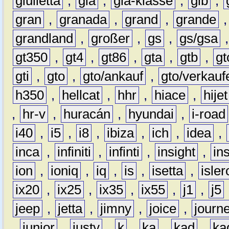
giulietta
,
gla
,
gla-klasse
,
glb
,
gran
,
granada
,
grand
,
grande
grandland
,
großer
,
gs
,
gs/gsa
gt350
,
gt4
,
gt86
,
gta
,
gtb
,
gt
gti
,
gto
,
gto/ankauf
,
gto/verkauf
h350
,
hellcat
,
hhr
,
hiace
,
hijet
,
hr-v
,
huracán
,
hyundai
,
i-road
i40
,
i5
,
i8
,
ibiza
,
ich
,
idea
,
inca
,
infiniti
,
infinti
,
insight
,
in
ion
,
ioniq
,
iq
,
is
,
isetta
,
isler
ix20
,
ix25
,
ix35
,
ix55
,
j1
,
j5
jeep
,
jetta
,
jimny
,
joice
,
journ
,
junior
,
justy
,
k
,
ka
,
kad
,
ka