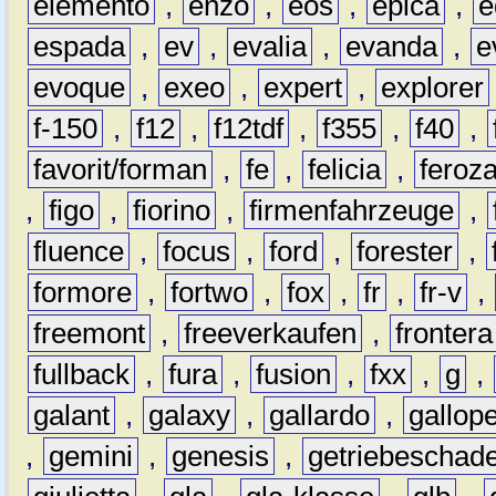
elemento
,
enzo
,
eos
,
epica
,
e
espada
,
ev
,
evalia
,
evanda
,
e
evoque
,
exeo
,
expert
,
explorer
f-150
,
f12
,
f12tdf
,
f355
,
f40
,
favorit/forman
,
fe
,
felicia
,
feroz
,
figo
,
fiorino
,
firmenfahrzeuge
,
fluence
,
focus
,
ford
,
forester
,
formore
,
fortwo
,
fox
,
fr
,
fr-v
,
freemont
,
freeverkaufen
,
frontera
fullback
,
fura
,
fusion
,
fxx
,
g
,
galant
,
galaxy
,
gallardo
,
gallop
,
gemini
,
genesis
,
getriebeschad