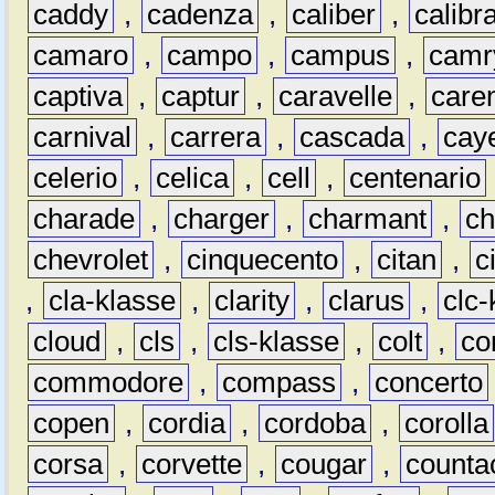
caddy
,
cadenza
,
caliber
,
calibr
camaro
,
campo
,
campus
,
camr
captiva
,
captur
,
caravelle
,
care
carnival
,
carrera
,
cascada
,
cay
celerio
,
celica
,
cell
,
centenario
charade
,
charger
,
charmant
,
ch
chevrolet
,
cinquecento
,
citan
,
c
,
cla-klasse
,
clarity
,
clarus
,
clc-
cloud
,
cls
,
cls-klasse
,
colt
,
c
commodore
,
compass
,
concerto
copen
,
cordia
,
cordoba
,
corolla
corsa
,
corvette
,
cougar
,
counta