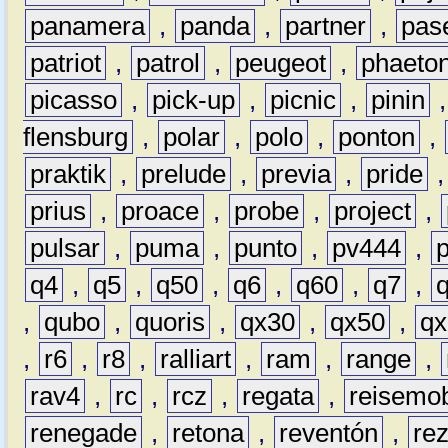
panamera
,
panda
,
partner
,
pas
patriot
,
patrol
,
peugeot
,
phaeto
picasso
,
pick-up
,
picnic
,
pinin
flensburg
,
polar
,
polo
,
ponton
,
praktik
,
prelude
,
previa
,
pride
prius
,
proace
,
probe
,
project
,
pulsar
,
puma
,
punto
,
pv444
,
q4
,
q5
,
q50
,
q6
,
q60
,
q7
,
,
qubo
,
quoris
,
qx30
,
qx50
,
qx
,
r6
,
r8
,
ralliart
,
ram
,
range
,
rav4
,
rc
,
rcz
,
regata
,
reisemob
renegade
,
retona
,
reventón
,
re