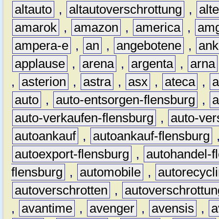
altauto
,
altautoverschrottung
,
alt
amarok
,
amazon
,
america
,
am
ampera-e
,
an
,
angebotene
,
ank
applause
,
arena
,
argenta
,
arna
,
asterion
,
astra
,
asx
,
ateca
,
a
auto
,
auto-entsorgen-flensburg
,
a
auto-verkaufen-flensburg
,
auto-ver
autoankauf
,
autoankauf-flensburg
autoexport-flensburg
,
autohandel-f
flensburg
,
automobile
,
autorecycl
autoverschrotten
,
autoverschrottun
,
avantime
,
avenger
,
avensis
,
a