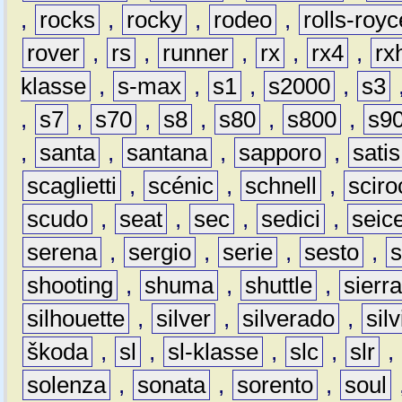
,
rocks
,
rocky
,
rodeo
,
rolls-royc
rover
,
rs
,
runner
,
rx
,
rx4
,
rx
klasse
,
s-max
,
s1
,
s2000
,
s3
,
s7
,
s70
,
s8
,
s80
,
s800
,
s9
,
santa
,
santana
,
sapporo
,
satis
scaglietti
,
scénic
,
schnell
,
sciro
scudo
,
seat
,
sec
,
sedici
,
seic
serena
,
sergio
,
serie
,
sesto
,
shooting
,
shuma
,
shuttle
,
sierr
silhouette
,
silver
,
silverado
,
silv
škoda
,
sl
,
sl-klasse
,
slc
,
slr
,
solenza
,
sonata
,
sorento
,
soul