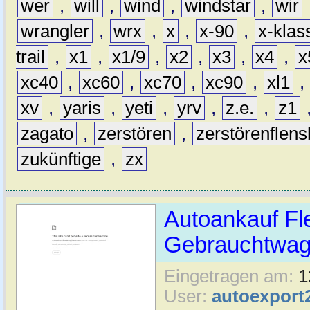
wer
,
will
,
wind
,
windstar
,
wir
wrangler
,
wrx
,
x
,
x-90
,
x-klas
trail
,
x1
,
x1/9
,
x2
,
x3
,
x4
,
x
xc40
,
xc60
,
xc70
,
xc90
,
xl1
,
xv
,
yaris
,
yeti
,
yrv
,
z.e.
,
z1
zagato
,
zerstören
,
zerstörenflen
zukünftige
,
zx
Autoankauf Fl
Gebrauchtwage
Eingetragen am:
1
User:
autoexport