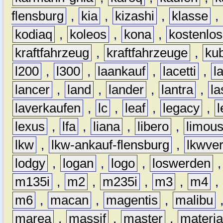
flensburg
,
kia
,
kizashi
,
klasse
,
kodiaq
,
koleos
,
kona
,
kostenlos
kraftfahrzeug
,
kraftfahrzeuge
,
kub
l200
,
l300
,
laankauf
,
lacetti
,
l
lancer
,
land
,
lander
,
lantra
,
la
laverkaufen
,
lc
,
leaf
,
legacy
,
lexus
,
lfa
,
liana
,
libero
,
limous
lkw
,
lkw-ankauf-flensburg
,
lkwver
lodgy
,
logan
,
logo
,
loswerden
m135i
,
m2
,
m235i
,
m3
,
m4
,
m6
,
macan
,
magentis
,
malibu
marea
,
massif
,
master
,
materi