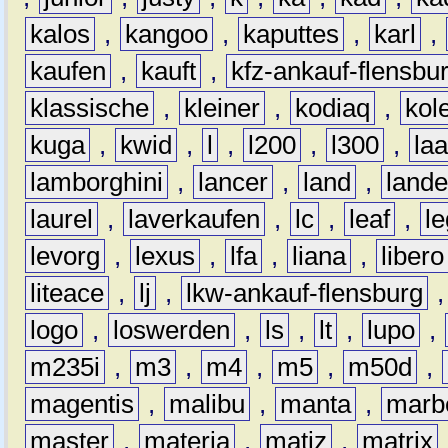
kalos
,
kangoo
,
kaputtes
,
karl
,
kaufen
,
kauft
,
kfz-ankauf-flensbu
klassische
,
kleiner
,
kodiaq
,
kol
kuga
,
kwid
,
l
,
l200
,
l300
,
la
lamborghini
,
lancer
,
land
,
lande
laurel
,
laverkaufen
,
lc
,
leaf
,
l
levorg
,
lexus
,
lfa
,
liana
,
libero
liteace
,
lj
,
lkw-ankauf-flensburg
logo
,
loswerden
,
ls
,
lt
,
lupo
,
m235i
,
m3
,
m4
,
m5
,
m50d
,
magentis
,
malibu
,
manta
,
marb
master
,
materia
,
matiz
,
matrix