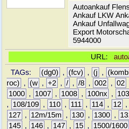
Autoankauf Flen
Ankauf LKW Ank
Ankauf Unfallwa
Export Motorsch
5944000
URL:
auto
TAGs:
(dg0)
,
(fcv)
,
(j
,
(komb
roc)
,
(w
,
+2
,
/
,
/8
,
002
,
02
1000
,
1007
,
1008
,
100nx
,
10
,
108/109
,
110
,
111
,
114
,
12
127
,
12m/15m
,
130
,
1300
,
13
145
,
146
,
147
,
15
,
1500/1600