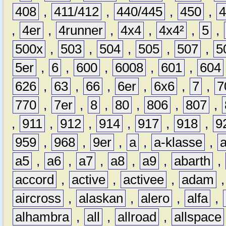
408
,
411/412
,
440/445
,
450
,
,
4er
,
4runner
,
4x4
,
4x4²
,
5
,
500x
,
503
,
504
,
505
,
507
,
5
5er
,
6
,
600
,
6008
,
601
,
604
626
,
63
,
66
,
6er
,
6x6
,
7
,
7
770
,
7er
,
8
,
80
,
806
,
807
,
,
911
,
912
,
914
,
917
,
918
,
9
959
,
968
,
9er
,
a
,
a-klasse
,
a5
,
a6
,
a7
,
a8
,
a9
,
abarth
,
accord
,
active
,
activee
,
adam
aircross
,
alaskan
,
alero
,
alfa
,
alhambra
,
all
,
allroad
,
allspace