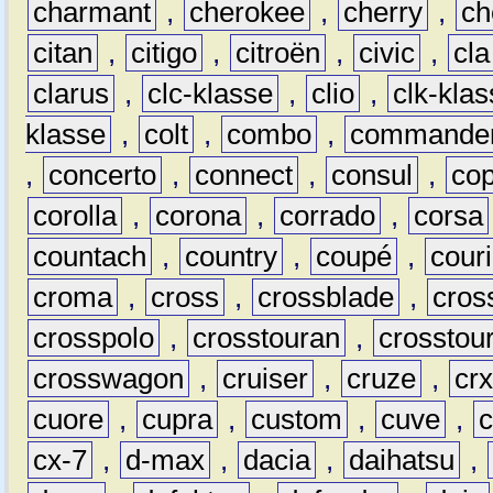
charmant
,
cherokee
,
cherry
,
ch
citan
,
citigo
,
citroën
,
civic
,
cla
clarus
,
clc-klasse
,
clio
,
clk-kla
klasse
,
colt
,
combo
,
commande
,
concerto
,
connect
,
consul
,
co
corolla
,
corona
,
corrado
,
corsa
countach
,
country
,
coupé
,
couri
croma
,
cross
,
crossblade
,
cros
crosspolo
,
crosstouran
,
crosstou
crosswagon
,
cruiser
,
cruze
,
cr
cuore
,
cupra
,
custom
,
cuve
,
cx-7
,
d-max
,
dacia
,
daihatsu
,