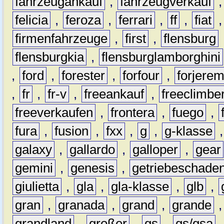
fahrzeugankauf
,
fahrzeugverkauf
felicia
,
feroza
,
ferrari
,
ff
,
fiat
firmenfahrzeuge
,
first
,
flensburg
flensburgkia
,
flensburglamborghini
,
ford
,
forester
,
forfour
,
forjere
,
fr
,
fr-v
,
freeankauf
,
freeclimbe
freeverkaufen
,
frontera
,
fuego
,
fura
,
fusion
,
fxx
,
g
,
g-klasse
galaxy
,
gallardo
,
galloper
,
gear
gemini
,
genesis
,
getriebeschade
giulietta
,
gla
,
gla-klasse
,
glb
,
gran
,
granada
,
grand
,
grande
grandland
,
großer
,
gs
,
gs/gsa