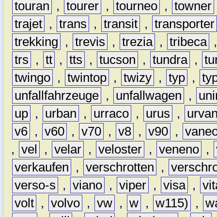
touran
,
tourer
,
tourneo
,
towner
trajet
,
trans
,
transit
,
transporter
trekking
,
trevis
,
trezia
,
tribeca
trs
,
tt
,
tts
,
tucson
,
tundra
,
tu
twingo
,
twintop
,
twizy
,
typ
,
ty
unfallfahrzeuge
,
unfallwagen
,
un
up
,
urban
,
urraco
,
urus
,
urva
v6
,
v60
,
v70
,
v8
,
v90
,
vane
,
vel
,
velar
,
veloster
,
veneno
,
verkaufen
,
verschrotten
,
verschro
verso-s
,
viano
,
viper
,
visa
,
vi
volt
,
volvo
,
vw
,
w
,
w115)
,
w