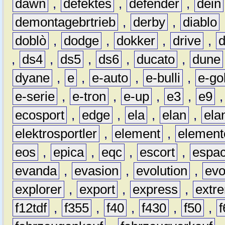
dawn
,
defektes
,
defender
,
dein
demontagebrtrieb
,
derby
,
diablo
doblò
,
dodge
,
dokker
,
drive
,
,
ds4
,
ds5
,
ds6
,
ducato
,
dune
dyane
,
e
,
e-auto
,
e-bulli
,
e-gol
e-serie
,
e-tron
,
e-up
,
e3
,
e9
ecosport
,
edge
,
ela
,
elan
,
ela
elektrosportler
,
element
,
element
eos
,
epica
,
eqc
,
escort
,
espa
evanda
,
evasion
,
evolution
,
ev
explorer
,
export
,
express
,
extr
f12tdf
,
f355
,
f40
,
f430
,
f50
,
f