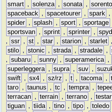
smart
,
solenza
,
sonata
,
sorent
spaceback
,
spacetourer
,
spark
spider
,
splash
,
sport
,
sportage
sportsvan
,
sprint
,
sprinter
,
spyd
,
ssr
,
st
,
star
,
starion
,
starlet
stilo
,
stonic
,
strada
,
stradale
,
,
subaru
,
sunny
,
superamerica
,
superleggera
,
supra
,
suv
,
suzu
swift
,
sx4
,
sz/rz
,
t
,
tacoma
,
taro
,
taunus
,
tc
,
tempra
,
tepe
terracan
,
terrain
,
terrano
,
testa
tiguan
,
tiida
,
tino
,
tipo
,
toledo