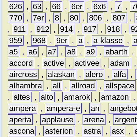
626
,
63
,
66
,
6er
,
6x6
,
7
,
7
770
,
7er
,
8
,
80
,
806
,
807
,
,
911
,
912
,
914
,
917
,
918
,
9
959
,
968
,
9er
,
a
,
a-klasse
,
a5
,
a6
,
a7
,
a8
,
a9
,
abarth
,
accord
,
active
,
activee
,
adam
aircross
,
alaskan
,
alero
,
alfa
,
alhambra
,
all
,
allroad
,
allspace
,
altes
,
alto
,
amarok
,
amazon
ampera
,
ampera-e
,
an
,
angebo
aperta
,
applause
,
arena
,
argen
ascona
,
asterion
,
astra
,
asx
,