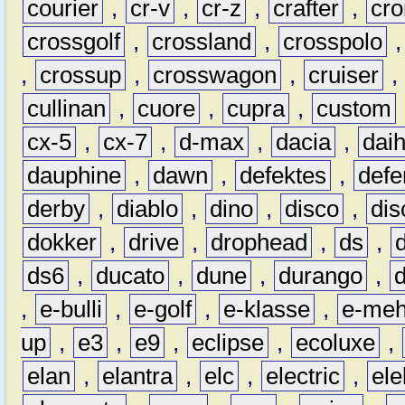
courier
,
cr-v
,
cr-z
,
crafter
,
cr
crossgolf
,
crossland
,
crosspolo
,
crossup
,
crosswagon
,
cruiser
,
cullinan
,
cuore
,
cupra
,
custom
cx-5
,
cx-7
,
d-max
,
dacia
,
dai
dauphine
,
dawn
,
defektes
,
defe
derby
,
diablo
,
dino
,
disco
,
dis
dokker
,
drive
,
drophead
,
ds
,
ds6
,
ducato
,
dune
,
durango
,
,
e-bulli
,
e-golf
,
e-klasse
,
e-meh
up
,
e3
,
e9
,
eclipse
,
ecoluxe
,
elan
,
elantra
,
elc
,
electric
,
ele