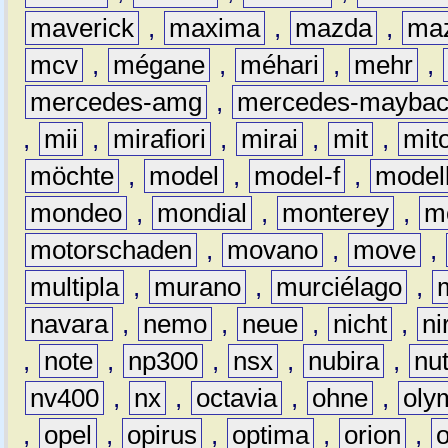
maverick
,
maxima
,
mazda
,
ma
mcv
,
mégane
,
méhari
,
mehr
,
mercedes-amg
,
mercedes-mayba
,
mii
,
mirafiori
,
mirai
,
mit
,
mit
möchte
,
model
,
model-f
,
model
mondeo
,
mondial
,
monterey
,
m
motorschaden
,
movano
,
move
,
multipla
,
murano
,
murciélago
,
navara
,
nemo
,
neue
,
nicht
,
ni
,
note
,
np300
,
nsx
,
nubira
,
nu
nv400
,
nx
,
octavia
,
ohne
,
oly
,
opel
,
opirus
,
optima
,
orion
,