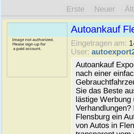
Erste
Neuer
Äl
Autoankauf Fl
Eingetragen am:
1
User:
autoexport
Autoankauf Expo
nach einer einfac
Gebrauchtfahrze
Sie das Beste au
lästige Werbung
Verhandlungen? 
Flensburg ein Au
von Autos in Flen