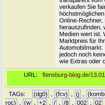
transparent vom 
verkaufen Sie fai
höchstmöglichen 
Online-Rechner,
herauszufinden, w
Medien wert ist. 
Marktpreis für I
Automobilmarkt. 
jedoch noch kein
wie Extras oder 
URL:
flensburg-blog.de/13.0
TAGs:
(dg0)
,
(fcv)
,
(j
,
(komb
roc)
,
(w
,
+2
,
/
,
/8
,
002
,
02