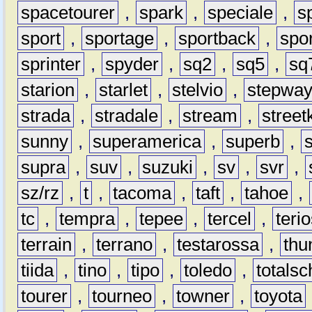
spacetourer
,
spark
,
speciale
,
s
sport
,
sportage
,
sportback
,
spo
sprinter
,
spyder
,
sq2
,
sq5
,
sq
starion
,
starlet
,
stelvio
,
stepwa
strada
,
stradale
,
stream
,
street
sunny
,
superamerica
,
superb
,
supra
,
suv
,
suzuki
,
sv
,
svr
,
sz/rz
,
t
,
tacoma
,
taft
,
tahoe
,
tc
,
tempra
,
tepee
,
tercel
,
teri
terrain
,
terrano
,
testarossa
,
thu
tiida
,
tino
,
tipo
,
toledo
,
totals
tourer
,
tourneo
,
towner
,
toyota