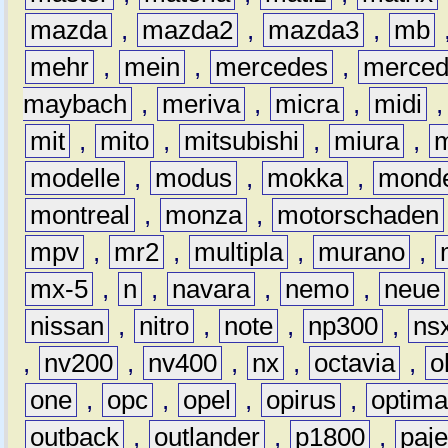
mazda
,
mazda2
,
mazda3
,
mb
mehr
,
mein
,
mercedes
,
merce
maybach
,
meriva
,
micra
,
midi
mit
,
mito
,
mitsubishi
,
miura
,
modelle
,
modus
,
mokka
,
mond
montreal
,
monza
,
motorschaden
mpv
,
mr2
,
multipla
,
murano
,
mx-5
,
n
,
navara
,
nemo
,
neue
nissan
,
nitro
,
note
,
np300
,
ns
,
nv200
,
nv400
,
nx
,
octavia
,
o
one
,
opc
,
opel
,
opirus
,
optim
outback
,
outlander
,
p1800
,
paje