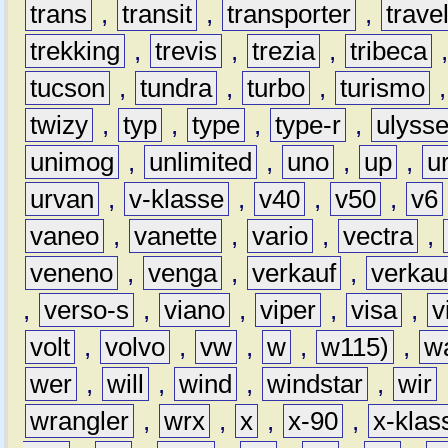
trans
,
transit
,
transporter
,
travel
trekking
,
trevis
,
trezia
,
tribeca
tucson
,
tundra
,
turbo
,
turismo
twizy
,
typ
,
type
,
type-r
,
ulyss
unimog
,
unlimited
,
uno
,
up
,
u
urvan
,
v-klasse
,
v40
,
v50
,
v6
vaneo
,
vanette
,
vario
,
vectra
,
veneno
,
venga
,
verkauf
,
verkau
,
verso-s
,
viano
,
viper
,
visa
,
v
volt
,
volvo
,
vw
,
w
,
w115)
,
w
wer
,
will
,
wind
,
windstar
,
wir
wrangler
,
wrx
,
x
,
x-90
,
x-klas