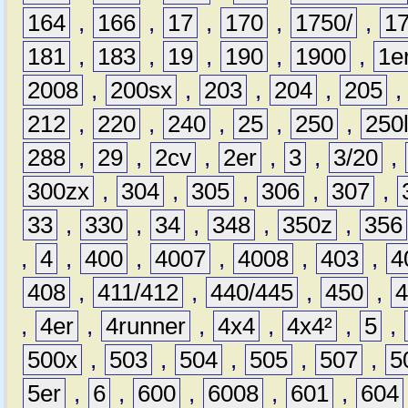
164
,
166
,
17
,
170
,
1750/
,
1
181
,
183
,
19
,
190
,
1900
,
1e
2008
,
200sx
,
203
,
204
,
205
212
,
220
,
240
,
25
,
250
,
250
288
,
29
,
2cv
,
2er
,
3
,
3/20
,
300zx
,
304
,
305
,
306
,
307
,
33
,
330
,
34
,
348
,
350z
,
356
,
4
,
400
,
4007
,
4008
,
403
,
4
408
,
411/412
,
440/445
,
450
,
,
4er
,
4runner
,
4x4
,
4x4²
,
5
,
500x
,
503
,
504
,
505
,
507
,
5
5er
,
6
,
600
,
6008
,
601
,
604