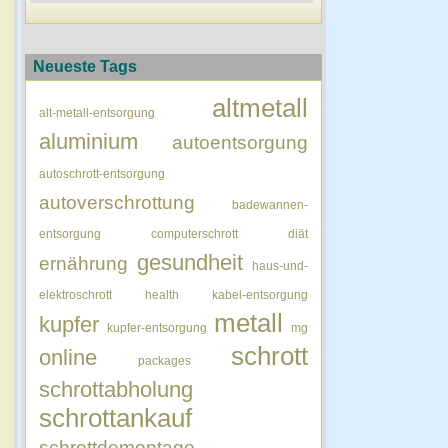
Neueste Tags
altmetall
alt-metall-entsorgung
aluminium
autoentsorgung
autoschrott-entsorgung
autoverschrottung
badewannen-
entsorgung
computerschrott
diät
gesundheit
ernährung
haus-und-
elektroschrott
health
kabel-entsorgung
metall
kupfer
kupfer-entsorgung
mg
schrott
online
packages
schrottabholung
schrottankauf
schrottdemontage