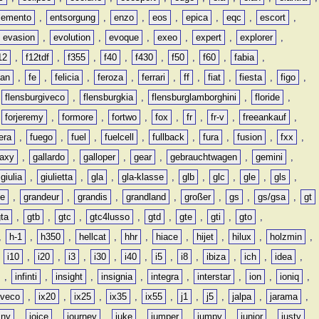
lemento
,
entsorgung
,
enzo
,
eos
,
epica
,
eqc
,
escort
,
evasion
,
evolution
,
evoque
,
exeo
,
expert
,
explorer
,
12
,
f12tdf
,
f355
,
f40
,
f430
,
f50
,
f60
,
fabia
,
man
,
fe
,
felicia
,
feroza
,
ferrari
,
ff
,
fiat
,
fiesta
,
figo
,
,
flensburgiveco
,
flensburgkia
,
flensburglamborghini
,
floride
,
,
forjeremy
,
formore
,
fortwo
,
fox
,
fr
,
fr-v
,
freeankauf
,
era
,
fuego
,
fuel
,
fuelcell
,
fullback
,
fura
,
fusion
,
fxx
,
laxy
,
gallardo
,
galloper
,
gear
,
gebrauchtwagen
,
gemini
,
giulia
,
giulietta
,
gla
,
gla-klasse
,
glb
,
glc
,
gle
,
gls
,
de
,
grandeur
,
grandis
,
grandland
,
großer
,
gs
,
gs/gsa
,
gt
gta
,
gtb
,
gtc
,
gtc4lusso
,
gtd
,
gte
,
gti
,
gto
,
,
h-1
,
h350
,
hellcat
,
hhr
,
hiace
,
hijet
,
hilux
,
holzmin
,
,
i10
,
i20
,
i3
,
i30
,
i40
,
i5
,
i8
,
ibiza
,
ich
,
idea
,
,
infinti
,
insight
,
insignia
,
integra
,
interstar
,
ion
,
ioniq
,
iveco
,
ix20
,
ix25
,
ix35
,
ix55
,
j1
,
j5
,
jalpa
,
jarama
,
mny
,
joice
,
journey
,
juke
,
jumper
,
jumpy
,
junior
,
justy
,