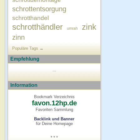
schrottentsorgung
schrotthandel
schrotthändler
zink
umrah
zinn
Populäre Tags
→
Empfehlung
...
Information
Bookmark Verzeichnis
favon.12hp.de
Favoriten Sammlung
Backlink und Banner
für Deine Homepage
* * *