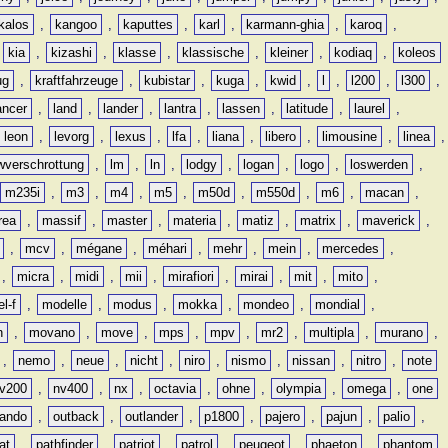
kalos
,
kangoo
,
kaputtes
,
karl
,
karmann-ghia
,
karoq
,
,
kia
,
kizashi
,
klasse
,
klassische
,
kleiner
,
kodiaq
,
koleos
ug
,
kraftfahrzeuge
,
kubistar
,
kuga
,
kwid
,
l
,
l200
,
l300
,
ancer
,
land
,
lander
,
lantra
,
lassen
,
latitude
,
laurel
,
leon
,
levorg
,
lexus
,
lfa
,
liana
,
libero
,
limousine
,
linea
,
wverschrottung
,
lm
,
ln
,
lodgy
,
logan
,
logo
,
loswerden
,
m235i
,
m3
,
m4
,
m5
,
m50d
,
m550d
,
m6
,
macan
,
rea
,
massif
,
master
,
materia
,
matiz
,
matrix
,
maverick
,
,
mcv
,
mégane
,
méhari
,
mehr
,
mein
,
mercedes
,
,
micra
,
midi
,
mii
,
mirafiori
,
mirai
,
mit
,
mito
,
l-f
,
modelle
,
modus
,
mokka
,
mondeo
,
mondial
,
n
,
movano
,
move
,
mps
,
mpv
,
mr2
,
multipla
,
murano
,
,
nemo
,
neue
,
nicht
,
niro
,
nismo
,
nissan
,
nitro
,
note
v200
,
nv400
,
nx
,
octavia
,
ohne
,
olympia
,
omega
,
one
lando
,
outback
,
outlander
,
p1800
,
pajero
,
pajun
,
palio
,
at
,
pathfinder
,
patriot
,
patrol
,
peugeot
,
phaeton
,
phantom