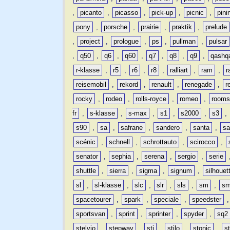
,
picanto
,
picasso
,
pick-up
,
picnic
,
pini
pony
,
porsche
,
prairie
,
praktik
,
prelude
,
project
,
prologue
,
ps
,
pullman
,
pulsar
,
q50
,
q6
,
q60
,
q7
,
q8
,
q9
,
qashq
r-klasse
,
r5
,
r6
,
r8
,
ralliart
,
ram
,
r
reisemobil
,
rekord
,
renault
,
renegade
,
r
rocky
,
rodeo
,
rolls-royce
,
romeo
,
rooms
fr
,
s-klasse
,
s-max
,
s1
,
s2000
,
s3
,
s90
,
sa
,
safrane
,
sandero
,
santa
,
sa
scénic
,
schnell
,
schrottauto
,
scirocco
,
senator
,
sephia
,
serena
,
sergio
,
serie
shuttle
,
sierra
,
sigma
,
signum
,
silhouet
sl
,
sl-klasse
,
slc
,
slr
,
sls
,
sm
,
sm
spacetourer
,
spark
,
speciale
,
speedster
sportsvan
,
sprint
,
sprinter
,
spyder
,
sq2
stelvio
,
stepway
,
sti
,
stilo
,
stonic
,
s