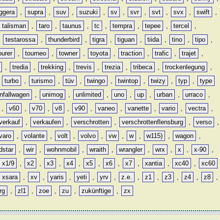
ggera
,
supra
,
suv
,
suzuki
,
sv
,
svr
,
svt
,
svx
,
swift
,
talisman
,
taro
,
taunus
,
tc
,
tempra
,
tepee
,
tercel
,
,
testarossa
,
thunderbird
,
tigra
,
tiguan
,
tiida
,
tino
,
tipo
,
ourer
,
tourneo
,
towner
,
toyota
,
traction
,
trafic
,
trajet
,
,
tredia
,
trekking
,
trevis
,
trezia
,
tribeca
,
trockenlegung
,
,
turbo
,
turismo
,
tüv
,
twingo
,
twintop
,
twizy
,
typ
,
type
nfallwagen
,
unimog
,
unlimited
,
uno
,
up
,
urban
,
urraco
,
,
v60
,
v70
,
v8
,
v90
,
vaneo
,
vanette
,
vario
,
vectra
,
verkauf
,
verkaufen
,
verschrotten
,
verschrottenflensburg
,
verso
,
varo
,
volante
,
volt
,
volvo
,
vw
,
w
,
w115)
,
wagon
,
dstar
,
wir
,
wohnmobil
,
wraith
,
wrangler
,
wrx
,
x
,
x-90
,
x1/9
,
x2
,
x3
,
x4
,
x5
,
x6
,
x7
,
xantia
,
xc40
,
xc60
xsara
,
xv
,
yaris
,
yeti
,
yrv
,
z.e.
,
z1
,
z3
,
z4
,
z8
,
rg
,
zl1
,
zoe
,
zu
,
zukünftige
,
zx