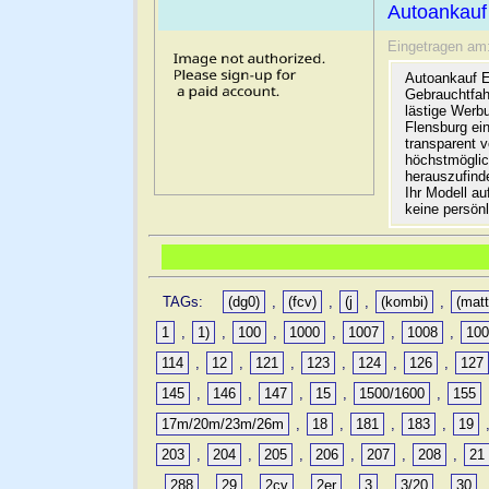
Autoankauf
Eingetragen am
Autoankauf E
Gebrauchtfah
lästige Werb
Flensburg ein
transparent 
höchstmöglic
herauszufinde
Ihr Modell a
keine persön
TAGs:
(dg0)
,
(fcv)
,
(j
,
(kombi)
,
(matt
1
,
1)
,
100
,
1000
,
1007
,
1008
,
10
114
,
12
,
121
,
123
,
124
,
126
,
127
145
,
146
,
147
,
15
,
1500/1600
,
155
17m/20m/23m/26m
,
18
,
181
,
183
,
19
203
,
204
,
205
,
206
,
207
,
208
,
21
,
288
,
29
,
2cv
,
2er
,
3
,
3/20
,
30