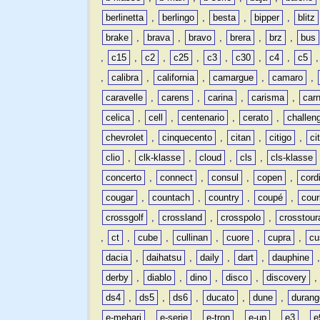
berlinetta
,
berlingo
,
besta
,
bipper
,
blitz
brake
,
brava
,
bravo
,
brera
,
brz
,
bus
,
c15
,
c2
,
c25
,
c3
,
c30
,
c4
,
c5
,
calibra
,
california
,
camargue
,
camaro
,
caravelle
,
carens
,
carina
,
carisma
,
carn
celica
,
cell
,
centenario
,
cerato
,
challen
chevrolet
,
cinquecento
,
citan
,
citigo
,
ci
clio
,
clk-klasse
,
cloud
,
cls
,
cls-klasse
concerto
,
connect
,
consul
,
copen
,
cord
cougar
,
countach
,
country
,
coupé
,
cour
crossgolf
,
crossland
,
crosspolo
,
crosstour
,
ct
,
cube
,
cullinan
,
cuore
,
cupra
,
cu
dacia
,
daihatsu
,
daily
,
dart
,
dauphine
derby
,
diablo
,
dino
,
disco
,
discovery
ds4
,
ds5
,
ds6
,
ducato
,
dune
,
durang
e-mehari
,
e-serie
,
e-tron
,
e-up
,
e3
,
e