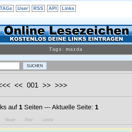
TAGs
User
RSS
API
Links
Tags: mazda
 <<< << 001 >> >>>
ks auf
1
Seiten --- Aktuelle Seite:
1
Neuer
Älter
Letzte