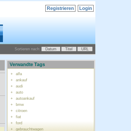
Registrieren
Login
Sortieren nach:
Datum
Titel
URL
Verwandte Tags
+
alfa
+
ankauf
+
audi
+
auto
+
autoankauf
+
bmw
+
citroen
+
fiat
+
ford
+
gebrauchtwagen