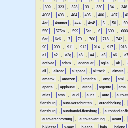
,
309
,
323
,
328
,
33
,
330
,
34
,
348
4008
,
403
,
404
,
405
,
406
,
407
,
4
4er
,
4runner
,
4x4
,
4x4²
,
5
,
50
,
50
550
,
575m
,
599
,
5er
,
6
,
600
,
600
6er
,
6x6
,
7
,
70
,
700
,
718
,
742
,
90
,
900
,
911
,
912
,
914
,
917
,
918
a1
,
a2
,
a2q
,
a3
,
a4
,
a5
,
a6
,
a
activee
,
adam
,
adenauer
,
agila
,
air
,
all
,
allroad
,
allspace
,
alltrack
,
almera
amarok
,
amazon
,
america
,
amg
,
ami
aperta
,
applause
,
arena
,
argenta
,
arna
atlas
,
atos
,
audi
,
auris
,
auto
,
auto-e
flensburg
,
auto-verschrotten
,
autoabholung
,
flensburg
,
autohandel-flensburg
,
autohändler-f
autoverschrottung
,
autoverwertung
,
avant
,
b-klasse
,
b-max
,
b-serie
,
baja
,
baleno