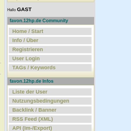
GAST
Hallo
favon.12hp.de Community
Home / Start
Info / Über
Registrieren
User Login
TAGs / Keywords
favon.12hp.de Infos
Liste der User
Nutzungsbedingungen
Backlink / Banner
RSS Feed (XML)
API (Im-/Export)