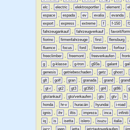
elc
,
electric
,
elektrosportler
,
element
,
e
espace
,
espada
,
ev
,
evalia
,
evanda
,
export
,
express
,
extreme
,
f
,
f-150
,
f
fahrzeugankauf
,
fahrzeugverkauf
,
favorit/for
fiorino
,
firmenfahrzeuge
,
first
,
flensburg
fluence
,
focus
,
ford
,
forester
,
forfour
freeclimber
,
freemont
,
freeverkaufen
,
front
g
,
g-klasse
,
g-tron
,
g93a
,
galant
,
ga
genesis
,
getriebeschaden
,
getz
,
ghost
,
glt
,
golf
,
gran
,
granada
,
grand
,
gran
,
gt-r
,
gt2
,
gt3
,
gt350
,
gt4
,
gt86
,
gto/ankauf
,
gto/verkaufen
,
gts
,
gtv
,
h
honda
,
hr-v
,
huracán
,
hyundai
,
i-road
ignis
,
ihr
,
iltis
,
impreza
,
inca
,
infiniti
iq
,
is
,
isetta
,
islero
,
isuzu
,
italia
,
jazz
,
jeep
,
jetta
,
jetztautoverkaufen
,
ji