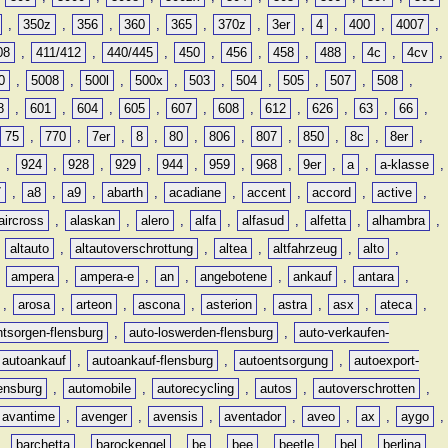
,
350z
,
356
,
360
,
365
,
370z
,
3er
,
4
,
400
,
4007
,
08
,
411/412
,
440/445
,
450
,
456
,
458
,
488
,
4c
,
4cv
,
0
,
5008
,
500l
,
500x
,
503
,
504
,
505
,
507
,
508
,
8
,
601
,
604
,
605
,
607
,
608
,
612
,
626
,
63
,
66
,
75
,
770
,
7er
,
8
,
80
,
806
,
807
,
850
,
8c
,
8er
,
,
924
,
928
,
929
,
944
,
959
,
968
,
9er
,
a
,
a-klasse
,
7
,
a8
,
a9
,
abarth
,
acadiane
,
accent
,
accord
,
active
,
aircross
,
alaskan
,
alero
,
alfa
,
alfasud
,
alfetta
,
alhambra
,
,
altauto
,
altautoverschrottung
,
altea
,
altfahrzeug
,
alto
,
,
ampera
,
ampera-e
,
an
,
angebotene
,
ankauf
,
antara
,
,
arosa
,
arteon
,
ascona
,
asterion
,
astra
,
asx
,
ateca
,
ntsorgen-flensburg
,
auto-loswerden-flensburg
,
auto-verkaufen-
autoankauf
,
autoankauf-flensburg
,
autoentsorgung
,
autoexport-
lensburg
,
automobile
,
autorecycling
,
autos
,
autoverschrotten
,
avantime
,
avenger
,
avensis
,
aventador
,
aveo
,
ax
,
aygo
,
,
barchetta
,
barockengel
,
be
,
bee
,
beetle
,
bel
,
berlina
,