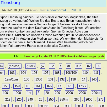
 Flensburg
:
14-01-2018 (13:12:43)
von User:
autoexport24
PROFIL
xport Flensburg Suchen Sie nach einer einfachen Möglichkeit, Ihr altes
rzeug zu verkaufen? Wollen Sie das Beste aus Ihnen herausholen, ohne
ung und nervenaufreibende Verhandlungen? Nutzen Sie die Chance in
 Auto zu kaufen mit dem Kauf von Autos in Flensburg bietet. Wir arbeiten
vom ersten Kontakt an und verkaufen Sie fair für jedes Auto zum
hen Preis. Nutzen Sie unseren Online-Rechner, um in Sekundenschnelle
n, wie viel Ihr Auto in den Medien wert ist. Wir ermitteln den Marktpreis für
uf dem deutschen Automobilmarkt. Dieser Wert beinhaltet jedoch noch
lichen Faktoren wie Extras oder optionales Zubehör.
URL:
flensburg-blog.de/13.01.2018/autoankauf-flensburg-export/
a)
,
(t-cross)
,
(t-roc)
,
(w
,
+2
,
/
,
/8
,
002
,
02
,
06
,
0nx
,
103
,
104
,
106
,
107
,
108
,
108/109
,
110
,
111
,
,
12m/15m
,
130
,
1300
,
131
,
132
,
138
,
14
,
140
,
,
156
,
159
,
16
,
164
,
166
,
17
,
170
,
1750/
,
,
190
,
1900
,
1er
,
2
,
20
,
200
,
2000
,
2008
,
200sx
,
,
212
,
220
,
240
,
25
,
250
,
250lm
,
260
,
2600
,
275
,
300
,
3000
,
3008
,
300zx
,
304
,
305
,
306
,
307
,
308