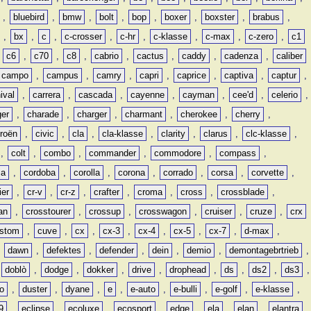
,
bluebird
,
bmw
,
bolt
,
bop
,
boxer
,
boxster
,
brabus
,
,
bx
,
c
,
c-crosser
,
c-hr
,
c-klasse
,
c-max
,
c-zero
,
c1
,
c6
,
c70
,
c8
,
cabrio
,
cactus
,
caddy
,
cadenza
,
caliber
campo
,
campus
,
camry
,
capri
,
caprice
,
captiva
,
captur
,
ival
,
carrera
,
cascada
,
cayenne
,
cayman
,
cee'd
,
celerio
,
ger
,
charade
,
charger
,
charmant
,
cherokee
,
cherry
,
troën
,
civic
,
cla
,
cla-klasse
,
clarity
,
clarus
,
clc-klasse
,
,
colt
,
combo
,
commander
,
commodore
,
compass
,
ia
,
cordoba
,
corolla
,
corona
,
corrado
,
corsa
,
corvette
,
ier
,
cr-v
,
cr-z
,
crafter
,
croma
,
cross
,
crossblade
,
an
,
crosstourer
,
crossup
,
crosswagon
,
cruiser
,
cruze
,
crx
stom
,
cuve
,
cx
,
cx-3
,
cx-4
,
cx-5
,
cx-7
,
d-max
,
,
dawn
,
defektes
,
defender
,
dein
,
demio
,
demontagebrtrieb
,
,
doblò
,
dodge
,
dokker
,
drive
,
drophead
,
ds
,
ds2
,
ds3
,
o
,
duster
,
dyane
,
e
,
e-auto
,
e-bulli
,
e-golf
,
e-klasse
,
9
,
eclipse
,
ecoluxe
,
ecosport
,
edge
,
ela
,
elan
,
elantra
,