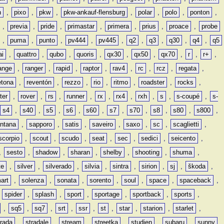
n
,
pixo
,
pkw
,
pkw-ankauf-flensburg
,
polar
,
polo
,
ponton
,
,
previa
,
pride
,
primastar
,
primera
,
prius
,
proace
,
probe
,
puma
,
punto
,
pv444
,
pv445
,
q2
,
q3
,
q30
,
q4
,
q5
ai
,
quattro
,
qubo
,
quoris
,
qx30
,
qx50
,
qx70
,
r
,
r+
,
ange
,
ranger
,
rapid
,
raptor
,
rav4
,
rc
,
rcz
,
regata
,
etona
,
reventón
,
rezzo
,
rio
,
ritmo
,
roadster
,
rocks
,
ter
,
rover
,
rs
,
runner
,
rx
,
rx4
,
rxh
,
s
,
s-coupé
,
s-
s4
,
s40
,
s5
,
s6
,
s60
,
s7
,
s70
,
s8
,
s80
,
s800
,
ntana
,
sapporo
,
satis
,
saveiro
,
saxo
,
sc
,
scaglietti
,
scorpio
,
scout
,
scudo
,
seat
,
sec
,
sedici
,
seicento
,
,
sesto
,
shadow
,
sharan
,
shelby
,
shooting
,
shuma
,
te
,
silver
,
silverado
,
silvia
,
sintra
,
sirion
,
sj
,
škoda
,
art
,
solenza
,
sonata
,
sorento
,
soul
,
space
,
spaceback
,
,
spider
,
splash
,
sport
,
sportage
,
sportback
,
sports
,
,
sq5
,
sq7
,
srt
,
ssr
,
st
,
star
,
starion
,
starlet
,
trada
,
stradale
,
stream
,
streetka
,
studien
,
subaru
,
sunny
,