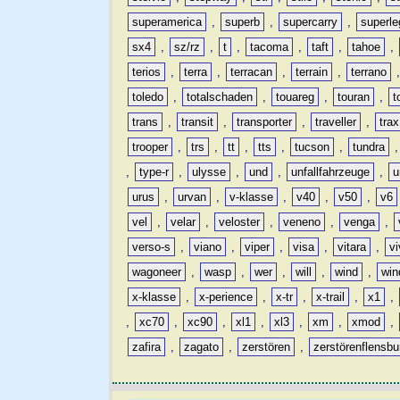
superamerica
,
superb
,
supercarry
,
superle
sx4
,
sz/rz
,
t
,
tacoma
,
taft
,
tahoe
,
terios
,
terra
,
terracan
,
terrain
,
terrano
toledo
,
totalschaden
,
touareg
,
touran
,
t
trans
,
transit
,
transporter
,
traveller
,
trax
trooper
,
trs
,
tt
,
tts
,
tucson
,
tundra
,
type-r
,
ulysse
,
und
,
unfallfahrzeuge
,
u
urus
,
urvan
,
v-klasse
,
v40
,
v50
,
v6
vel
,
velar
,
veloster
,
veneno
,
venga
,
verso-s
,
viano
,
viper
,
visa
,
vitara
,
vi
wagoneer
,
wasp
,
wer
,
will
,
wind
,
win
x-klasse
,
x-perience
,
x-tr
,
x-trail
,
x1
,
,
xc70
,
xc90
,
xl1
,
xl3
,
xm
,
xmod
,
zafira
,
zagato
,
zerstören
,
zerstörenflensbu