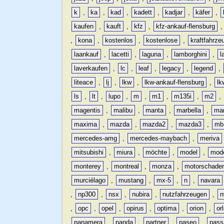
k
,
ka
,
kad
,
kadett
,
kadjar
,
käfer
,
kaufen
,
kauft
,
kfz
,
kfz-ankauf-flensburg
,
kona
,
kostenlos
,
kostenlose
,
kraftfahrze
laankauf
,
lacetti
,
laguna
,
lamborghini
,
l
laverkaufen
,
lc
,
leaf
,
legacy
,
legend
,
liteace
,
lj
,
lkw
,
lkw-ankauf-flensburg
,
lk
ls
,
lt
,
lupo
,
m
,
m1
,
m135i
,
m2
,
magentis
,
malibu
,
manta
,
marbella
,
ma
maxima
,
mazda
,
mazda2
,
mazda3
,
mb
mercedes-amg
,
mercedes-maybach
,
meriva
mitsubishi
,
miura
,
möchte
,
model
,
mode
monterey
,
montreal
,
monza
,
motorschade
murciélago
,
mustang
,
mx-5
,
n
,
navara
,
np300
,
nsx
,
nubira
,
nutzfahrzeugen
,
n
,
opc
,
opel
,
opirus
,
optima
,
orion
,
or
panamera
,
panda
,
partner
,
paseo
,
pass