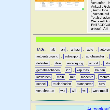
Verkaufen , 
Ankauf , Geb
, Auto Ohne 
, Autoankauf
Totalschaden
Wer kauft Au
ENTSORGUNG 
ankauf , Altf
TAGs:
alt
,
an
,
ankauf
,
auto
,
auto-e
autoentsorgung
,
autoexport
,
autohaendler
,
defektes
,
dein
,
entsorgung
,
export
,
fah
getriebeschaden
,
ich
,
kaputtes
,
kaufen
,
loswerden
,
mein
,
mit
,
moechte
,
motors
schnell
,
totalschaden
,
transporter
,
tuev
,
verschrotten
,
wer
,
will
,
wir
,
wohnmobil
Autoankauf