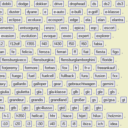
,
doblò
,
dodge
,
dokker
,
drive
,
drophead
,
ds
,
ds2
,
ds3
,
o
,
duster
,
dyane
,
e
,
e-auto
,
e-bulli
,
e-golf
,
e-klasse
,
9
,
eclipse
,
ecoluxe
,
ecosport
,
edge
,
ela
,
elan
,
elantra
,
lemento
,
entsorgung
,
enzo
,
eos
,
epica
,
eqc
,
escort
,
evasion
,
evolution
,
evoque
,
exeo
,
expert
,
explorer
,
12
,
f12tdf
,
f355
,
f40
,
f430
,
f50
,
f60
,
fabia
,
man
,
fe
,
felicia
,
feroza
,
ferrari
,
ff
,
fiat
,
fiesta
,
figo
,
,
flensburgiveco
,
flensburgkia
,
flensburglamborghini
,
floride
,
,
forjeremy
,
formore
,
fortwo
,
fox
,
fr
,
fr-v
,
freeankauf
,
era
,
fuego
,
fuel
,
fuelcell
,
fullback
,
fura
,
fusion
,
fxx
,
laxy
,
gallardo
,
galloper
,
gear
,
gebrauchtwagen
,
gemini
,
giulia
,
giulietta
,
gla
,
gla-klasse
,
glb
,
glc
,
gle
,
gls
,
de
,
grandeur
,
grandis
,
grandland
,
großer
,
gs
,
gs/gsa
,
gt
gta
,
gtb
,
gtc
,
gtc4lusso
,
gtd
,
gte
,
gti
,
gto
,
,
h-1
,
h350
,
hellcat
,
hhr
,
hiace
,
hijet
,
hilux
,
holzmin
,
,
i10
,
i20
,
i3
,
i30
,
i40
,
i5
,
i8
,
ibiza
,
ich
,
idea
,