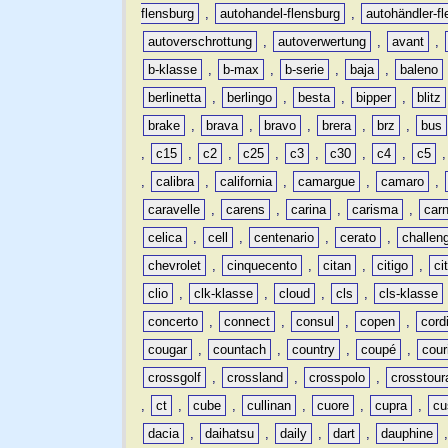
flensburg
,
autohandel-flensburg
,
autohändler-f
autoverschrottung
,
autoverwertung
,
avant
,
b-klasse
,
b-max
,
b-serie
,
baja
,
baleno
berlinetta
,
berlingo
,
besta
,
bipper
,
blitz
brake
,
brava
,
bravo
,
brera
,
brz
,
bus
,
c15
,
c2
,
c25
,
c3
,
c30
,
c4
,
c5
,
calibra
,
california
,
camargue
,
camaro
,
caravelle
,
carens
,
carina
,
carisma
,
carn
celica
,
cell
,
centenario
,
cerato
,
challen
chevrolet
,
cinquecento
,
citan
,
citigo
,
ci
clio
,
clk-klasse
,
cloud
,
cls
,
cls-klasse
concerto
,
connect
,
consul
,
copen
,
cord
cougar
,
countach
,
country
,
coupé
,
cour
crossgolf
,
crossland
,
crosspolo
,
crosstour
,
ct
,
cube
,
cullinan
,
cuore
,
cupra
,
cu
dacia
,
daihatsu
,
daily
,
dart
,
dauphine