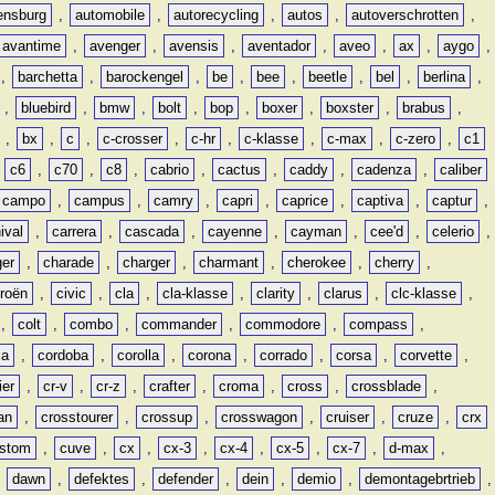
lensburg
,
automobile
,
autorecycling
,
autos
,
autoverschrotten
,
avantime
,
avenger
,
avensis
,
aventador
,
aveo
,
ax
,
aygo
,
,
barchetta
,
barockengel
,
be
,
bee
,
beetle
,
bel
,
berlina
,
,
bluebird
,
bmw
,
bolt
,
bop
,
boxer
,
boxster
,
brabus
,
,
bx
,
c
,
c-crosser
,
c-hr
,
c-klasse
,
c-max
,
c-zero
,
c1
,
c6
,
c70
,
c8
,
cabrio
,
cactus
,
caddy
,
cadenza
,
caliber
campo
,
campus
,
camry
,
capri
,
caprice
,
captiva
,
captur
,
ival
,
carrera
,
cascada
,
cayenne
,
cayman
,
cee'd
,
celerio
,
ger
,
charade
,
charger
,
charmant
,
cherokee
,
cherry
,
troën
,
civic
,
cla
,
cla-klasse
,
clarity
,
clarus
,
clc-klasse
,
,
colt
,
combo
,
commander
,
commodore
,
compass
,
ia
,
cordoba
,
corolla
,
corona
,
corrado
,
corsa
,
corvette
,
ier
,
cr-v
,
cr-z
,
crafter
,
croma
,
cross
,
crossblade
,
an
,
crosstourer
,
crossup
,
crosswagon
,
cruiser
,
cruze
,
crx
stom
,
cuve
,
cx
,
cx-3
,
cx-4
,
cx-5
,
cx-7
,
d-max
,
,
dawn
,
defektes
,
defender
,
dein
,
demio
,
demontagebrtrieb
,