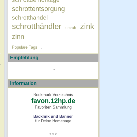
schrottentsorgung
schrotthandel
schrotthändler
zink
umrah
zinn
Populäre Tags
→
Empfehlung
...
Information
Bookmark Verzeichnis
favon.12hp.de
Favoriten Sammlung
Backlink und Banner
für Deine Homepage
* * *