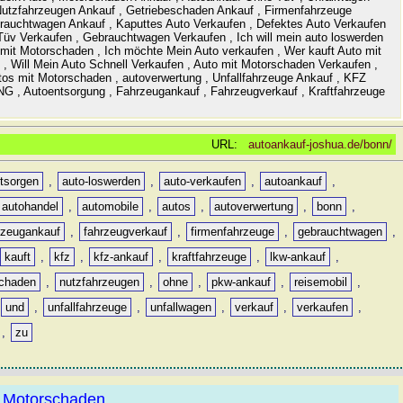
Nutzfahrzeugen Ankauf , Getriebeschaden Ankauf , Firmenfahrzeuge
rauchtwagen Ankauf , Kaputtes Auto Verkaufen , Defektes Auto Verkaufen
Tüv Verkaufen , Gebrauchtwagen Verkaufen , Ich will mein auto loswerden
 mit Motorschaden , Ich möchte Mein Auto verkaufen , Wer kauft Auto mit
 , Will Mein Auto Schnell Verkaufen , Auto mit Motorschaden Verkaufen ,
tos mit Motorschaden , autoverwertung , Unfallfahrzeuge Ankauf , KFZ
, Autoentsorgung , Fahrzeugankauf , Fahrzeugverkauf , Kraftfahrzeuge
URL:
autoankauf-joshua.de/bonn/
ntsorgen
,
auto-loswerden
,
auto-verkaufen
,
autoankauf
,
autohandel
,
automobile
,
autos
,
autoverwertung
,
bonn
,
rzeugankauf
,
fahrzeugverkauf
,
firmenfahrzeuge
,
gebrauchtwagen
,
kauft
,
kfz
,
kfz-ankauf
,
kraftfahrzeuge
,
lkw-ankauf
,
chaden
,
nutzfahrzeugen
,
ohne
,
pkw-ankauf
,
reisemobil
,
und
,
unfallfahrzeuge
,
unfallwagen
,
verkauf
,
verkaufen
,
,
zu
 Motorschaden