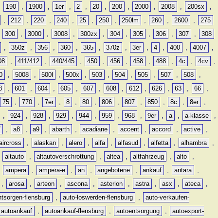
,
190
,
1900
,
1er
,
2
,
20
,
200
,
2000
,
2008
,
200sx
,
,
212
,
220
,
240
,
25
,
250
,
250lm
,
260
,
2600
,
275
,
300
,
3000
,
3008
,
300zx
,
304
,
305
,
306
,
307
,
308
,
350z
,
356
,
360
,
365
,
370z
,
3er
,
4
,
400
,
4007
,
08
,
411/412
,
440/445
,
450
,
456
,
458
,
488
,
4c
,
4cv
,
0
,
5008
,
500l
,
500x
,
503
,
504
,
505
,
507
,
508
,
8
,
601
,
604
,
605
,
607
,
608
,
612
,
626
,
63
,
66
,
75
,
770
,
7er
,
8
,
80
,
806
,
807
,
850
,
8c
,
8er
,
,
924
,
928
,
929
,
944
,
959
,
968
,
9er
,
a
,
a-klasse
,
7
,
a8
,
a9
,
abarth
,
acadiane
,
accent
,
accord
,
active
,
aircross
,
alaskan
,
alero
,
alfa
,
alfasud
,
alfetta
,
alhambra
,
,
altauto
,
altautoverschrottung
,
altea
,
altfahrzeug
,
alto
,
,
ampera
,
ampera-e
,
an
,
angebotene
,
ankauf
,
antara
,
,
arosa
,
arteon
,
ascona
,
asterion
,
astra
,
asx
,
ateca
,
ntsorgen-flensburg
,
auto-loswerden-flensburg
,
auto-verkaufen-
autoankauf
,
autoankauf-flensburg
,
autoentsorgung
,
autoexport-