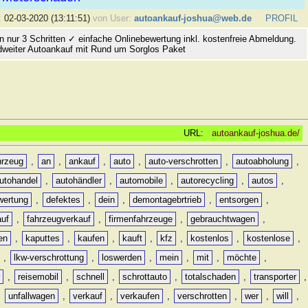
:
02-03-2020 (13:11:51)
von User:
autoankauf-joshua@web.de
PROFIL
n nur 3 Schritten ✓ einfache Onlinebewertung inkl. kostenfreie Abmeldung.
dweiter Autoankauf mit Rund um Sorglos Paket
URL:
autoankauf-joshua.de/
hrzeug
,
an
,
ankauf
,
auto
,
auto-verschrotten
,
autoabholung
,
utohandel
,
autohändler
,
automobile
,
autorecycling
,
autos
,
wertung
,
defektes
,
dein
,
demontagebrtrieb
,
entsorgen
,
auf
,
fahrzeugverkauf
,
firmenfahrzeuge
,
gebrauchtwagen
,
en
,
kaputtes
,
kaufen
,
kauft
,
kfz
,
kostenlos
,
kostenlose
,
,
lkw-verschrottung
,
loswerden
,
mein
,
mit
,
möchte
,
w
,
reisemobil
,
schnell
,
schrottauto
,
totalschaden
,
transporter
,
,
unfallwagen
,
verkauf
,
verkaufen
,
verschrotten
,
wer
,
will
,