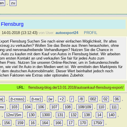
ren
,
zu
 Flensburg
:
14-01-2018 (13:12:43)
von User:
autoexport24
PROFIL
xport Flensburg Suchen Sie nach einer einfachen Möglichkeit, Ihr altes
rzeug zu verkaufen? Wollen Sie das Beste aus Ihnen herausholen, ohne
ung und nervenaufreibende Verhandlungen? Nutzen Sie die Chance in
 Auto zu kaufen mit dem Kauf von Autos in Flensburg bietet. Wir arbeiten
vom ersten Kontakt an und verkaufen Sie fair für jedes Auto zum
hen Preis. Nutzen Sie unseren Online-Rechner, um in Sekundenschnelle
n, wie viel Ihr Auto in den Medien wert ist. Wir ermitteln den Marktpreis für
uf dem deutschen Automobilmarkt. Dieser Wert beinhaltet jedoch noch
lichen Faktoren wie Extras oder optionales Zubehör.
URL:
flensburg-blog.de/13.01.2018/autoankauf-flensburg-export/
a)
,
(t-cross)
,
(t-roc)
,
(w
,
+2
,
/
,
/8
,
002
,
02
,
06
,
0nx
,
103
,
104
,
106
,
107
,
108
,
108/109
,
110
,
111
,
,
12m/15m
,
130
,
1300
,
131
,
132
,
138
,
14
,
140
,
,
156
,
159
,
16
,
164
,
166
,
17
,
170
,
1750/
,