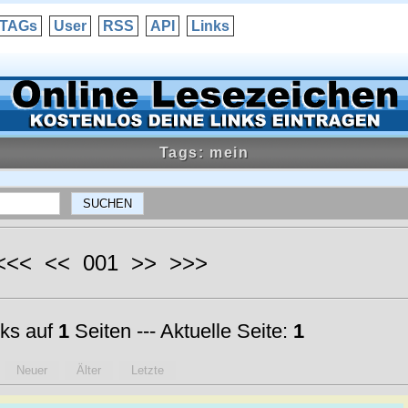
TAGs
User
RSS
API
Links
Tags: mein
 <<< << 001 >> >>>
ks auf
1
Seiten --- Aktuelle Seite:
1
Neuer
Älter
Letzte