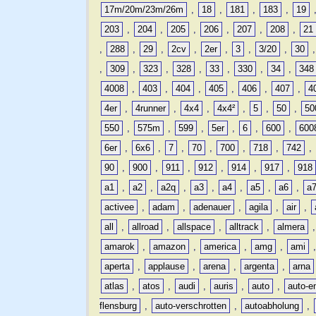
17m/20m/23m/26m
,
18
,
181
,
183
,
19
203
,
204
,
205
,
206
,
207
,
208
,
21
,
288
,
29
,
2cv
,
2er
,
3
,
3/20
,
30
,
309
,
323
,
328
,
33
,
330
,
34
,
348
4008
,
403
,
404
,
405
,
406
,
407
,
4
4er
,
4runner
,
4x4
,
4x4²
,
5
,
50
,
50
550
,
575m
,
599
,
5er
,
6
,
600
,
600
6er
,
6x6
,
7
,
70
,
700
,
718
,
742
,
90
,
900
,
911
,
912
,
914
,
917
,
918
a1
,
a2
,
a2q
,
a3
,
a4
,
a5
,
a6
,
a
activee
,
adam
,
adenauer
,
agila
,
air
,
all
,
allroad
,
allspace
,
alltrack
,
almera
amarok
,
amazon
,
america
,
amg
,
ami
aperta
,
applause
,
arena
,
argenta
,
arna
atlas
,
atos
,
audi
,
auris
,
auto
,
auto-e
flensburg
,
auto-verschrotten
,
autoabholung
,