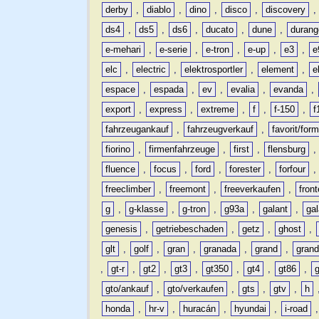
derby
,
diablo
,
dino
,
disco
,
discovery
ds4
,
ds5
,
ds6
,
ducato
,
dune
,
durang
e-mehari
,
e-serie
,
e-tron
,
e-up
,
e3
,
e
elc
,
electric
,
elektrosportler
,
element
,
e
espace
,
espada
,
ev
,
evalia
,
evanda
,
export
,
express
,
extreme
,
f
,
f-150
,
f
fahrzeugankauf
,
fahrzeugverkauf
,
favorit/for
fiorino
,
firmenfahrzeuge
,
first
,
flensburg
fluence
,
focus
,
ford
,
forester
,
forfour
freeclimber
,
freemont
,
freeverkaufen
,
front
g
,
g-klasse
,
g-tron
,
g93a
,
galant
,
ga
genesis
,
getriebeschaden
,
getz
,
ghost
,
glt
,
golf
,
gran
,
granada
,
grand
,
gran
,
gt-r
,
gt2
,
gt3
,
gt350
,
gt4
,
gt86
,
gto/ankauf
,
gto/verkaufen
,
gts
,
gtv
,
h
honda
,
hr-v
,
huracán
,
hyundai
,
i-road