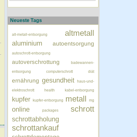
Neueste Tags
altmetall
alt-metall-entsorgung
aluminium
autoentsorgung
autoschrott-entsorgung
autoverschrottung
badewannen-
entsorgung
computerschrott
diät
gesundheit
ernährung
haus-und-
elektroschrott
health
kabel-entsorgung
metall
kupfer
kupfer-entsorgung
mg
schrott
online
packages
schrottabholung
schrottankauf
schrottdemontage