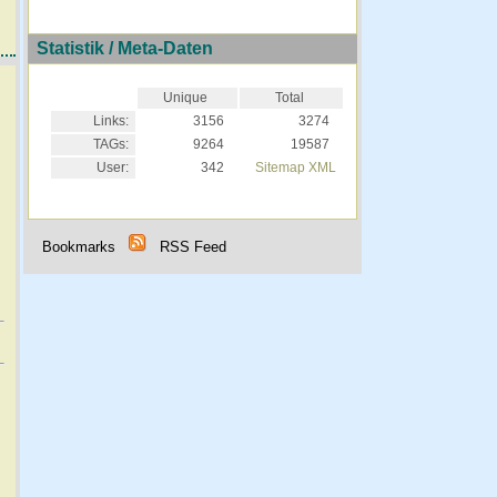
Statistik / Meta-Daten
Unique
Total
Links:
3156
3274
TAGs:
9264
19587
User:
342
Sitemap XML
Bookmarks
RSS Feed