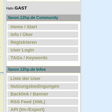
GAST
Hallo
favon.12hp.de Community
Home / Start
Info / Über
Registrieren
User Login
TAGs / Keywords
favon.12hp.de Infos
Liste der User
Nutzungsbedingungen
Backlink / Banner
RSS Feed (XML)
API (Im-/Export)