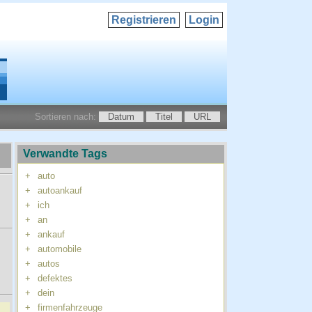
Registrieren
Login
Sortieren nach:
Datum
Titel
URL
Verwandte Tags
+
auto
+
autoankauf
+
ich
+
an
+
ankauf
+
automobile
+
autos
+
defektes
+
dein
+
firmenfahrzeuge