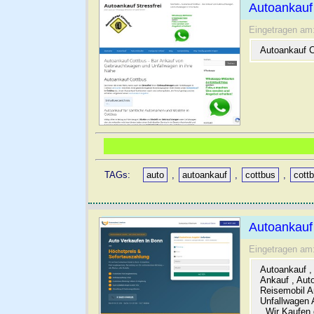
Autoankauf 
Eingetragen am
Autoankauf C
TAGs:
auto
,
autoankauf
,
cottbus
,
cott
Autoankauf
Eingetragen am
Autoankauf ,
Ankauf , Aut
Reisemobil A
Unfallwagen 
, Wir Kaufen