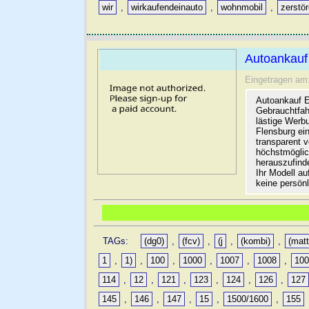
wir
,
wirkaufendeinauto
,
wohnmobil
,
zerstö
Autoankauf
Eingetragen am
Autoankauf E
Gebrauchtfah
lästige Werb
Flensburg ein
transparent 
höchstmöglic
herauszufinde
Ihr Modell a
keine persön
TAGs:
(dg0)
,
(fcv)
,
(j
,
(kombi)
,
(matt
1
,
1)
,
100
,
1000
,
1007
,
1008
,
10
114
,
12
,
121
,
123
,
124
,
126
,
127
145
,
146
,
147
,
15
,
1500/1600
,
155