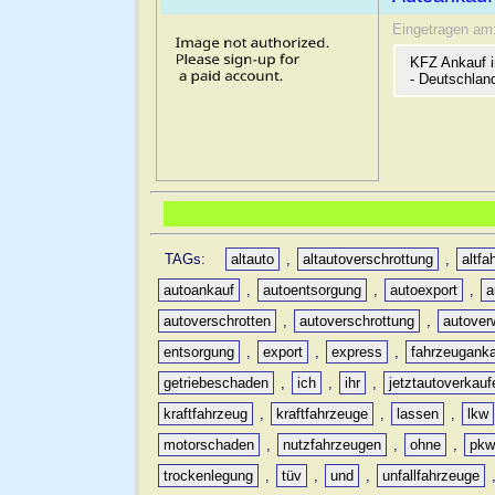
Eingetragen am
KFZ Ankauf i
- Deutschlan
TAGs:
altauto
,
altautoverschrottung
,
altfa
autoankauf
,
autoentsorgung
,
autoexport
,
a
autoverschrotten
,
autoverschrottung
,
autover
entsorgung
,
export
,
express
,
fahrzeugank
getriebeschaden
,
ich
,
ihr
,
jetztautoverkauf
kraftfahrzeug
,
kraftfahrzeuge
,
lassen
,
lkw
motorschaden
,
nutzfahrzeugen
,
ohne
,
pk
trockenlegung
,
tüv
,
und
,
unfallfahrzeuge