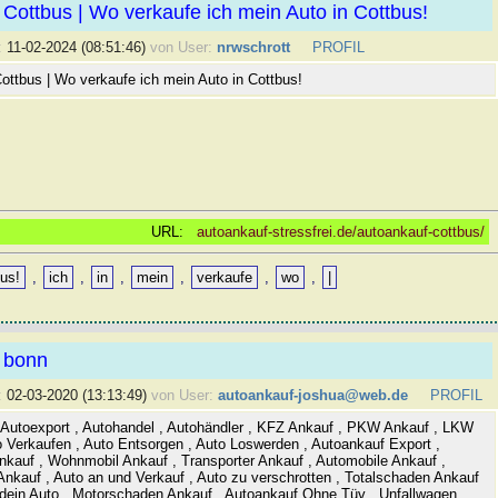
Cottbus | Wo verkaufe ich mein Auto in Cottbus!
:
11-02-2024 (08:51:46)
von User:
nrwschrott
PROFIL
ottbus | Wo verkaufe ich mein Auto in Cottbus!
URL:
autoankauf-stressfrei.de/autoankauf-cottbus/
bus!
,
ich
,
in
,
mein
,
verkaufe
,
wo
,
|
 bonn
:
02-03-2020 (13:13:49)
von User:
autoankauf-joshua@web.de
PROFIL
 Autoexport , Autohandel , Autohändler , KFZ Ankauf , PKW Ankauf , LKW
o Verkaufen , Auto Entsorgen , Auto Loswerden , Autoankauf Export ,
nkauf , Wohnmobil Ankauf , Transporter Ankauf , Automobile Ankauf ,
Ankauf , Auto an und Verkauf , Auto zu verschrotten , Totalschaden Ankauf
 dein Auto , Motorschaden Ankauf , Autoankauf Ohne Tüv , Unfallwagen