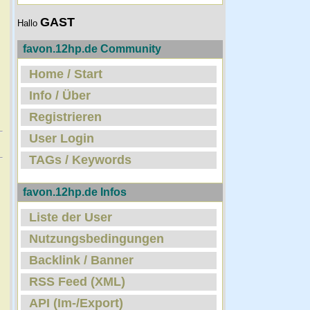
GAST
Hallo
favon.12hp.de Community
Home / Start
Info / Über
Registrieren
User Login
TAGs / Keywords
favon.12hp.de Infos
Liste der User
Nutzungsbedingungen
Backlink / Banner
RSS Feed (XML)
API (Im-/Export)