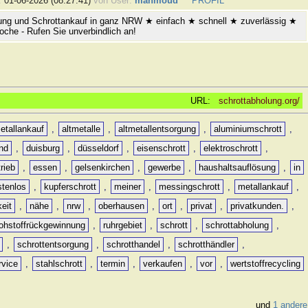
:
01-06-2026 (08:27:41)
von User:
mahmoud
PROFIL
ung und Schrottankauf in ganz NRW ★ einfach ★ schnell ★ zuverlässig ★
oche - Rufen Sie unverbindlich an!
URL:
schrottabholung.org/
etallankauf
,
altmetalle
,
altmetallentsorgung
,
aluminiumschrott
,
nd
,
duisburg
,
düsseldorf
,
eisenschrott
,
elektroschrott
,
rieb
,
essen
,
gelsenkirchen
,
gewerbe
,
haushaltsauflösung
,
in
stenlos
,
kupferschrott
,
meiner
,
messingschrott
,
metallankauf
,
keit
,
nähe
,
nrw
,
oberhausen
,
ort
,
privat
,
privatkunden.
,
rohstoffrückgewinnung
,
ruhrgebiet
,
schrott
,
schrottabholung
,
,
schrottentsorgung
,
schrotthandel
,
schrotthändler
,
rvice
,
stahlschrott
,
termin
,
verkaufen
,
vor
,
wertstoffrecycling
und
1 andere