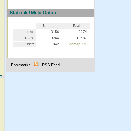
Statistik / Meta-Daten
Unique
Total
Links:
3156
3274
TAGs:
9264
19587
User:
342
Sitemap XML
Bookmarks
RSS Feed