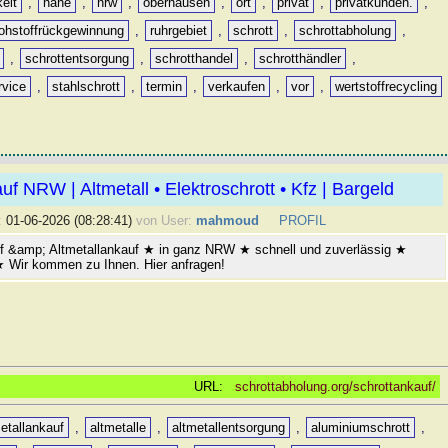
keit
,
nähe
,
nrw
,
oberhausen
,
ort
,
privat
,
privatkunden.
,
rohstoffrückgewinnung
,
ruhrgebiet
,
schrott
,
schrottabholung
,
,
schrottentsorgung
,
schrotthandel
,
schrotthändler
,
rvice
,
stahlschrott
,
termin
,
verkaufen
,
vor
,
wertstoffrecycling
uf NRW | Altmetall • Elektroschrott • Kfz | Bargeld
:
01-06-2026 (08:28:41)
von User:
mahmoud
PROFIL
f &amp; Altmetallankauf ★ in ganz NRW ★ schnell und zuverlässig ★
 ★ Wir kommen zu Ihnen. Hier anfragen!
URL:
schrottabholung.org/schrottankauf/
etallankauf
,
altmetalle
,
altmetallentsorgung
,
aluminiumschrott
,