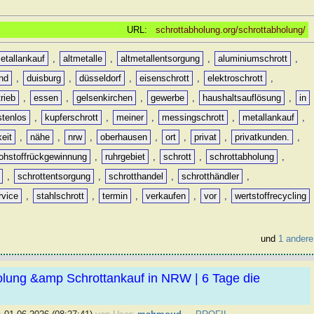
URL:
schrottabholung.org/schrottabholung/
etallankauf
,
altmetalle
,
altmetallentsorgung
,
aluminiumschrott
,
nd
,
duisburg
,
düsseldorf
,
eisenschrott
,
elektroschrott
,
rieb
,
essen
,
gelsenkirchen
,
gewerbe
,
haushaltsauflösung
,
in
stenlos
,
kupferschrott
,
meiner
,
messingschrott
,
metallankauf
,
keit
,
nähe
,
nrw
,
oberhausen
,
ort
,
privat
,
privatkunden.
,
rohstoffrückgewinnung
,
ruhrgebiet
,
schrott
,
schrottabholung
,
,
schrottentsorgung
,
schrotthandel
,
schrotthändler
,
rvice
,
stahlschrott
,
termin
,
verkaufen
,
vor
,
wertstoffrecycling
und
1 andere
olung &amp Schrottankauf in NRW | 6 Tage die