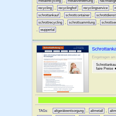
metallrecycling
,
metallverwertung
,
nachhaltig
recycling
,
recyclinghof
,
recyclingservice
,
schrottankauf
,
schrottcontainer
,
schrottdienst
schrottrecycling
,
schrottsammlung
,
schrottse
,
wuppertal
Schrottanka
Eingetragen am
Schrottankau
faire Preise
TAGs:
altgeräteentsorgung
,
altmetall
,
altm