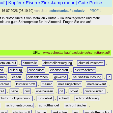
uf | Kupfer • Eisen • Zink &amp mehr | Gute Preise
:
16-07-2026 (06:19:10)
von User:
schrottankauf-exclusiv
PROFIL
f in NRW: Ankauf von Metallen • Autos • Haushaltsgeräten und mehr.
mit uns gute Schrottpreise für Ihr Altmetall. Fragen Sie uns an!
URL:
www.schrottankauf-exclusiv.de/schrottankauf/
etallankauf
,
altmetalle
,
altmetallentsorgung
,
aluminiumschrott
,
nd
,
duisburg
,
düsseldorf
,
eisenschrott
,
elektroschrott
,
rieb
,
essen
,
gelsenkirchen
,
gewerbe
,
haushaltsauflösung
,
in
stenlos
,
kupferschrott
,
meiner
,
messingschrott
,
metallankauf
,
keit
,
nähe
,
nrw
,
oberhausen
,
ort
,
privat
,
privatkunden.
,
rohstoffrückgewinnung
,
ruhrgebiet
,
schrott
,
schrottabholung
,
,
schrottentsorgung
,
schrotthandel
,
schrotthändler
,
rvice
,
stahlschrott
,
termin
,
verkaufen
,
vor
,
wertstoffrecycling