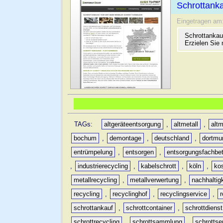
Schrottanka
Eingetragen am
Schrottankau
Erzielen Sie 
TAGs:
altgeräteentsorgung
,
altmetall
,
altm
bochum
,
demontage
,
deutschland
,
dortmu
entrümpelung
,
entsorgen
,
entsorgungsfachbet
,
industrierecycling
,
kabelschrott
,
köln
,
ko
metallrecycling
,
metallverwertung
,
nachhaltig
recycling
,
recyclinghof
,
recyclingservice
,
schrottankauf
,
schrottcontainer
,
schrottdienst
schrottrecycling
,
schrottsammlung
,
schrottse