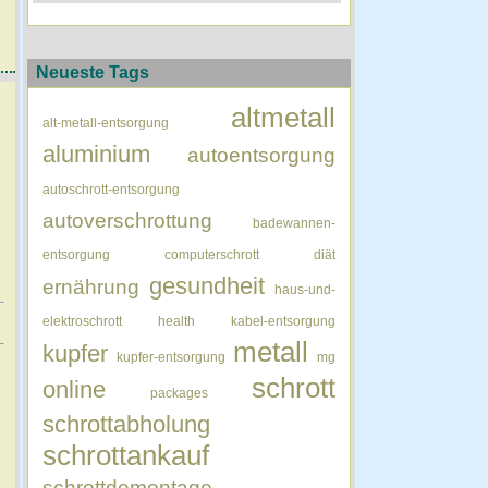
Neueste Tags
altmetall
alt-metall-entsorgung
aluminium
autoentsorgung
autoschrott-entsorgung
autoverschrottung
badewannen-
entsorgung
computerschrott
diät
gesundheit
ernährung
haus-und-
elektroschrott
health
kabel-entsorgung
metall
kupfer
kupfer-entsorgung
mg
schrott
online
packages
schrottabholung
schrottankauf
schrottdemontage