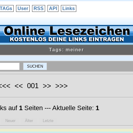
TAGs
User
RSS
API
Links
Tags: meiner
 <<< << 001 >> >>>
ks auf
1
Seiten --- Aktuelle Seite:
1
Neuer
Älter
Letzte