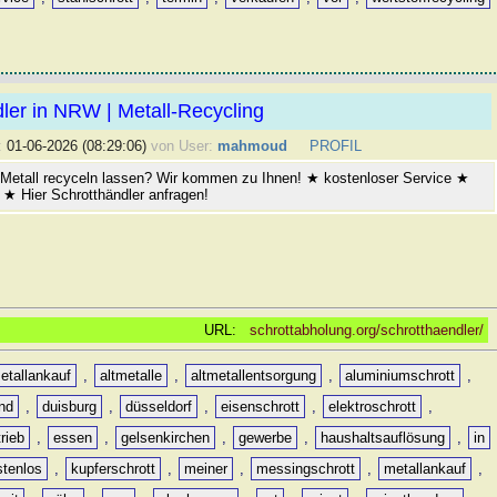
ler in NRW | Metall-Recycling
:
01-06-2026 (08:29:06)
von User:
mahmoud
PROFIL
Metall recyceln lassen? Wir kommen zu Ihnen! ★ kostenloser Service ★
★ Hier Schrotthändler anfragen!
URL:
schrottabholung.org/schrotthaendler/
etallankauf
,
altmetalle
,
altmetallentsorgung
,
aluminiumschrott
,
nd
,
duisburg
,
düsseldorf
,
eisenschrott
,
elektroschrott
,
rieb
,
essen
,
gelsenkirchen
,
gewerbe
,
haushaltsauflösung
,
in
stenlos
,
kupferschrott
,
meiner
,
messingschrott
,
metallankauf
,