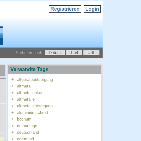
Registrieren
Login
Sortieren nach:
Datum
Titel
URL
Verwandte Tags
+
altgeräteentsorgung
+
altmetall
+
altmetallankauf
+
altmetalle
+
altmetallentsorgung
+
aluminiumschrott
+
bochum
+
demontage
+
deutschland
+
dortmund