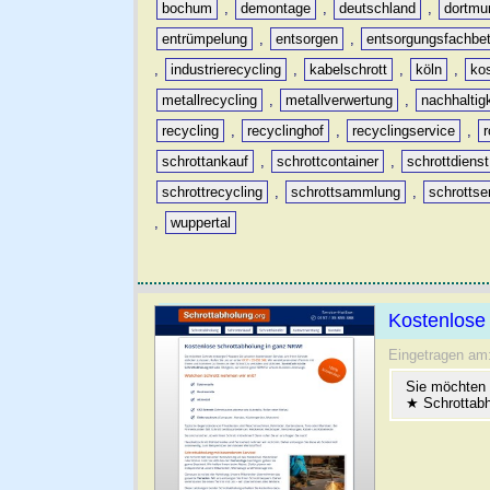
bochum
,
demontage
,
deutschland
,
dortmu
entrümpelung
,
entsorgen
,
entsorgungsfachbet
,
industrierecycling
,
kabelschrott
,
köln
,
ko
metallrecycling
,
metallverwertung
,
nachhaltig
recycling
,
recyclinghof
,
recyclingservice
,
schrottankauf
,
schrottcontainer
,
schrottdienst
schrottrecycling
,
schrottsammlung
,
schrottse
,
wuppertal
Kostenlose 
Eingetragen am
Sie möchten
★ Schrottabh