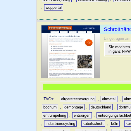
,
wuppertal
Schrotthänd
Eingetragen am
Sie möchten 
in ganz NRW 
TAGs:
altgeräteentsorgung
,
altmetall
,
altm
bochum
,
demontage
,
deutschland
,
dortmu
entrümpelung
,
entsorgen
,
entsorgungsfachbet
,
industrierecycling
,
kabelschrott
,
köln
,
ko