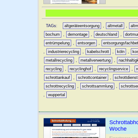
TAGs:
altgeräteentsorgung
,
altmetall
,
altm
bochum
,
demontage
,
deutschland
,
dortmu
entrümpelung
,
entsorgen
,
entsorgungsfachbet
,
industrierecycling
,
kabelschrott
,
köln
,
ko
metallrecycling
,
metallverwertung
,
nachhaltig
recycling
,
recyclinghof
,
recyclingservice
,
schrottankauf
,
schrottcontainer
,
schrottdienst
schrottrecycling
,
schrottsammlung
,
schrottse
,
wuppertal
Schrottabh
Woche