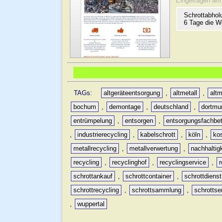
Eingetragen am
Schrottabhol
6 Tage die W
TAGs:
altgeräteentsorgung
,
altmetall
,
altm
bochum
,
demontage
,
deutschland
,
dortmu
entrümpelung
,
entsorgen
,
entsorgungsfachbet
,
industrierecycling
,
kabelschrott
,
köln
,
ko
metallrecycling
,
metallverwertung
,
nachhaltig
recycling
,
recyclinghof
,
recyclingservice
,
schrottankauf
,
schrottcontainer
,
schrottdienst
schrottrecycling
,
schrottsammlung
,
schrottse
,
wuppertal