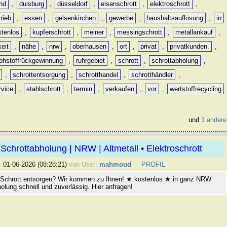
nd
,
duisburg
,
düsseldorf
,
eisenschrott
,
elektroschrott
,
rieb
,
essen
,
gelsenkirchen
,
gewerbe
,
haushaltsauflösung
,
in
stenlos
,
kupferschrott
,
meiner
,
messingschrott
,
metallankauf
,
keit
,
nähe
,
nrw
,
oberhausen
,
ort
,
privat
,
privatkunden.
,
rohstoffrückgewinnung
,
ruhrgebiet
,
schrott
,
schrottabholung
,
,
schrottentsorgung
,
schrotthandel
,
schrotthändler
,
rvice
,
stahlschrott
,
termin
,
verkaufen
,
vor
,
wertstoffrecycling
und
1 andere
Schrottabholung | NRW | Altmetall • Elektroschrott
:
01-06-2026 (08:28:21)
von User:
mahmoud
PROFIL
 Schrott entsorgen? Wir kommen zu Ihnen! ★ kostenlos ★ in ganz NRW
olung schnell und zuverlässig. Hier anfragen!