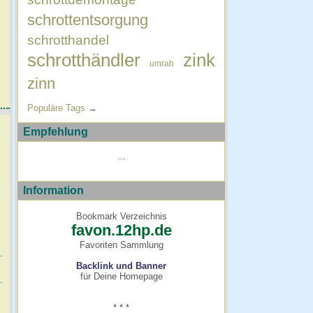
schrottentsorgung
schrotthandel
schrotthändler
zink
umrah
zinn
Populäre Tags
→
Empfehlung
...
Information
Bookmark Verzeichnis
favon.12hp.de
Favoriten Sammlung
Backlink und Banner
für Deine Homepage
* * *