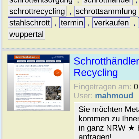
schrottrecycling
,
schrottsammlung
stahlschrott
,
termin
,
verkaufen
,
wuppertal
Schrotthändler
Recycling
Eingetragen am:
0
User:
mahmoud
Sie möchten Meta
kommen zu Ihnen
in ganz NRW ★ H
anfragen!