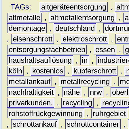
TAGs:
altgeräteentsorgung
,
altm
altmetalle
,
altmetallentsorgung
,
a
demontage
,
deutschland
,
dortmu
,
eisenschrott
,
elektroschrott
,
ent
entsorgungsfachbetrieb
,
essen
,
g
haushaltsauflösung
,
in
,
industrie
köln
,
kostenlos
,
kupferschrott
,
metallankauf
,
metallrecycling
,
me
nachhaltigkeit
,
nähe
,
nrw
,
ober
privatkunden.
,
recycling
,
recyclin
rohstoffrückgewinnung
,
ruhrgebiet
,
schrottankauf
,
schrottcontainer
,