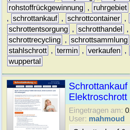
rohstoffrückgewinnung
,
ruhrgebiet
,
schrottankauf
,
schrottcontainer
,
schrottentsorgung
,
schrotthandel
schrottrecycling
,
schrottsammlung
stahlschrott
,
termin
,
verkaufen
,
wuppertal
Schrottankauf 
Elektroschrott 
Eingetragen am:
0
User:
mahmoud