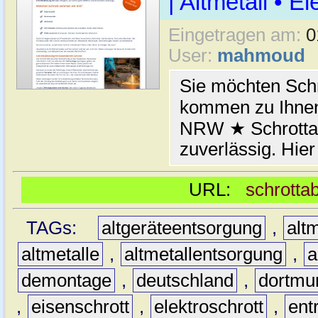
| Altmetall • E
Eingetragen am:
0
User:
mahmoud
Sie möchten Schr
kommen zu Ihnen
NRW ★ Schrottab
zuverlässig. Hier
URL:
schrotta
TAGs:
altgeräteentsorgung
,
altm
altmetalle
,
altmetallentsorgung
,
a
demontage
,
deutschland
,
dortmu
,
eisenschrott
,
elektroschrott
,
ent