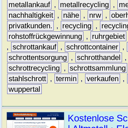
metallankauf
,
metallrecycling
,
me
nachhaltigkeit
,
nähe
,
nrw
,
ober
privatkunden.
,
recycling
,
recyclin
rohstoffrückgewinnung
,
ruhrgebiet
,
schrottankauf
,
schrottcontainer
,
schrottentsorgung
,
schrotthandel
schrottrecycling
,
schrottsammlung
stahlschrott
,
termin
,
verkaufen
,
wuppertal
Kostenlose Sc