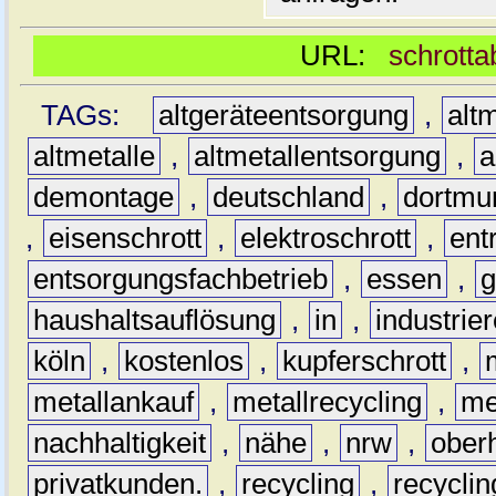
URL:
schrotta
TAGs:
altgeräteentsorgung
,
altm
altmetalle
,
altmetallentsorgung
,
a
demontage
,
deutschland
,
dortmu
,
eisenschrott
,
elektroschrott
,
ent
entsorgungsfachbetrieb
,
essen
,
g
haushaltsauflösung
,
in
,
industrie
köln
,
kostenlos
,
kupferschrott
,
metallankauf
,
metallrecycling
,
me
nachhaltigkeit
,
nähe
,
nrw
,
ober
privatkunden.
,
recycling
,
recyclin