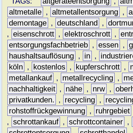
TAGs:
altgeräteentsorgung
,
altm
altmetalle
,
altmetallentsorgung
,
a
demontage
,
deutschland
,
dortmu
,
eisenschrott
,
elektroschrott
,
ent
entsorgungsfachbetrieb
,
essen
,
g
haushaltsauflösung
,
in
,
industrie
köln
,
kostenlos
,
kupferschrott
,
metallankauf
,
metallrecycling
,
me
nachhaltigkeit
,
nähe
,
nrw
,
ober
privatkunden.
,
recycling
,
recyclin
rohstoffrückgewinnung
,
ruhrgebiet
,
schrottankauf
,
schrottcontainer
,
schrottentsorgung
,
schrotthandel