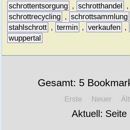
schrottentsorgung
,
schrotthandel
schrottrecycling
,
schrottsammlung
stahlschrott
,
termin
,
verkaufen
,
wuppertal
Gesamt: 5 Bookmark
Erste
Neuer
Äl
Aktuell: Seite