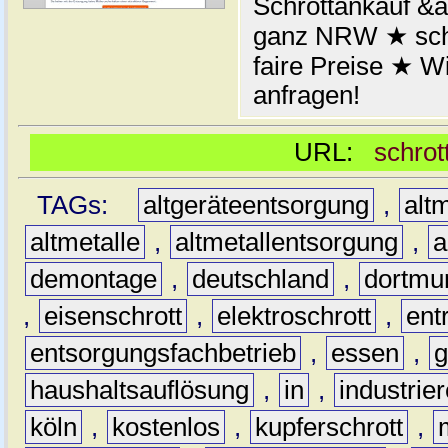
Schrottankauf &a
ganz NRW ★ schn
faire Preise ★ W
anfragen!
URL:
schrot
TAGs:
altgeräteentsorgung
,
altm
altmetalle
,
altmetallentsorgung
,
a
demontage
,
deutschland
,
dortmu
,
eisenschrott
,
elektroschrott
,
ent
entsorgungsfachbetrieb
,
essen
,
g
haushaltsauflösung
,
in
,
industrie
köln
,
kostenlos
,
kupferschrott
,