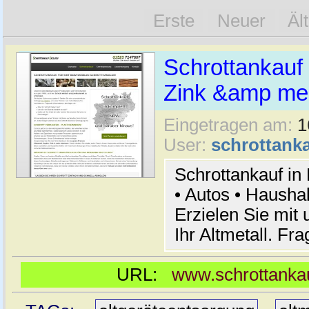
Erste
Neuer
Äl
Schrottankauf 
Zink &amp meh
Eingetragen am:
1
User:
schrottanka
Schrottankauf in
• Autos • Hausha
Erzielen Sie mit 
Ihr Altmetall. Fr
URL:
www.schrottankau