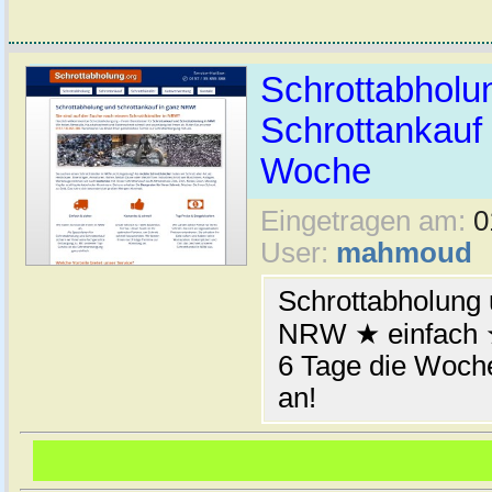
Schrottabhol
Schrottankauf 
Woche
Eingetragen am:
0
User:
mahmoud
Schrottabholung 
NRW ★ einfach ★
6 Tage die Woche
an!