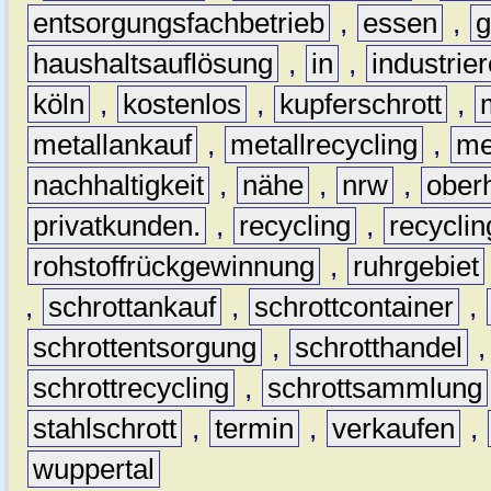
entsorgungsfachbetrieb
,
essen
,
g
haushaltsauflösung
,
in
,
industrie
köln
,
kostenlos
,
kupferschrott
,
metallankauf
,
metallrecycling
,
me
nachhaltigkeit
,
nähe
,
nrw
,
ober
privatkunden.
,
recycling
,
recyclin
rohstoffrückgewinnung
,
ruhrgebiet
,
schrottankauf
,
schrottcontainer
,
schrottentsorgung
,
schrotthandel
schrottrecycling
,
schrottsammlung
stahlschrott
,
termin
,
verkaufen
,
wuppertal