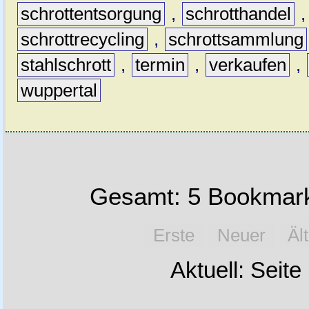
schrottentsorgung
,
schrotthandel
schrottrecycling
,
schrottsammlung
stahlschrott
,
termin
,
verkaufen
,
wuppertal
Gesamt: 5 Bookmark
Erste
Neuer
Äl
Aktuell: Seite