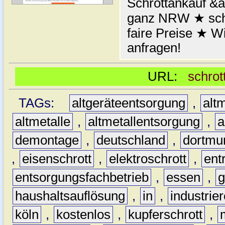
Schrottankauf &a
ganz NRW ★ schn
faire Preise ★ W
anfragen!
URL:
schrot
TAGs:
altgeräteentsorgung
,
altm
altmetalle
,
altmetallentsorgung
,
a
demontage
,
deutschland
,
dortmu
,
eisenschrott
,
elektroschrott
,
ent
entsorgungsfachbetrieb
,
essen
,
g
haushaltsauflösung
,
in
,
industrie
köln
,
kostenlos
,
kupferschrott
,