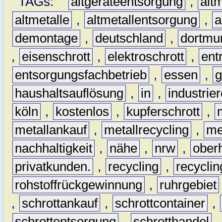
TAGs:
altgeräteentsorgung
,
altm
altmetalle
,
altmetallentsorgung
,
a
demontage
,
deutschland
,
dortmu
,
eisenschrott
,
elektroschrott
,
ent
entsorgungsfachbetrieb
,
essen
,
g
haushaltsauflösung
,
in
,
industrie
köln
,
kostenlos
,
kupferschrott
,
metallankauf
,
metallrecycling
,
me
nachhaltigkeit
,
nähe
,
nrw
,
ober
privatkunden.
,
recycling
,
recyclin
rohstoffrückgewinnung
,
ruhrgebiet
,
schrottankauf
,
schrottcontainer
,
schrottentsorgung
,
schrotthandel