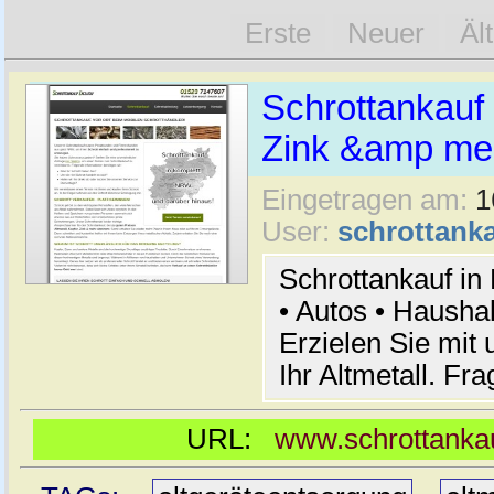
Erste
Neuer
Äl
Schrottankauf 
Zink &amp meh
Eingetragen am:
1
User:
schrottanka
Schrottankauf in
• Autos • Hausha
Erzielen Sie mit 
Ihr Altmetall. Fr
URL:
www.schrottankau