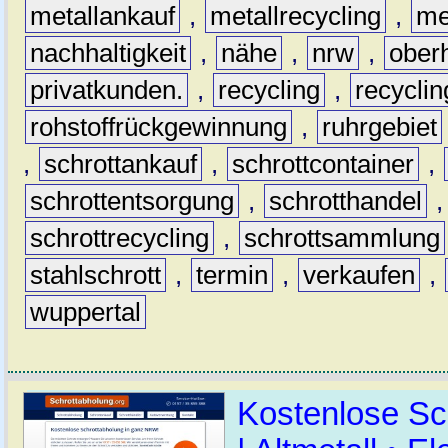
metallankauf
,
metallrecycling
,
me
nachhaltigkeit
,
nähe
,
nrw
,
ober
privatkunden.
,
recycling
,
recyclin
rohstoffrückgewinnung
,
ruhrgebiet
,
schrottankauf
,
schrottcontainer
,
schrottentsorgung
,
schrotthandel
schrottrecycling
,
schrottsammlung
stahlschrott
,
termin
,
verkaufen
,
wuppertal
Kostenlose Sc