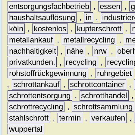
entsorgungsfachbetrieb
,
essen
,
g
haushaltsauflösung
,
in
,
industrie
köln
,
kostenlos
,
kupferschrott
,
metallankauf
,
metallrecycling
,
me
nachhaltigkeit
,
nähe
,
nrw
,
ober
privatkunden.
,
recycling
,
recyclin
rohstoffrückgewinnung
,
ruhrgebiet
,
schrottankauf
,
schrottcontainer
,
schrottentsorgung
,
schrotthandel
schrottrecycling
,
schrottsammlung
stahlschrott
,
termin
,
verkaufen
,
wuppertal