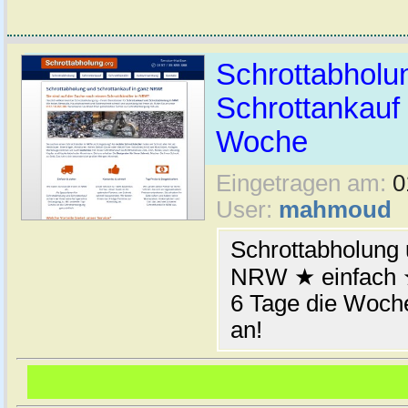
Schrottabhol
Schrottankauf 
Woche
Eingetragen am:
0
User:
mahmoud
Schrottabholung 
NRW ★ einfach ★
6 Tage die Woche
an!