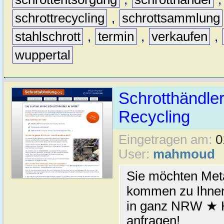
schrottrecycling
,
schrottsammlung
stahlschrott
,
termin
,
verkaufen
,
wuppertal
Schrotthändler
Recycling
Eingetragen am:
0
User:
mahmoud
Sie möchten Meta
kommen zu Ihnen
in ganz NRW ★ H
anfragen!