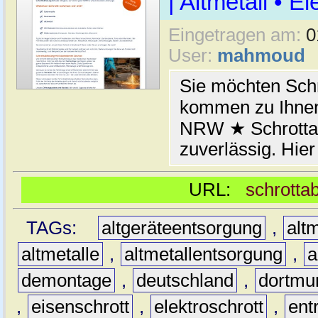
| Altmetall • E
Eingetragen am:
0
User:
mahmoud
Sie möchten Schr
kommen zu Ihnen
NRW ★ Schrottab
zuverlässig. Hier
URL:
schrotta
TAGs:
altgeräteentsorgung
,
altm
altmetalle
,
altmetallentsorgung
,
a
demontage
,
deutschland
,
dortmu
,
eisenschrott
,
elektroschrott
,
ent