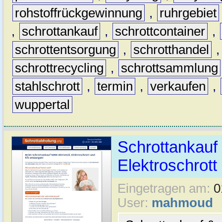
rohstoffrückgewinnung
,
ruhrgebiet
,
schrottankauf
,
schrottcontainer
,
schrottentsorgung
,
schrotthandel
schrottrecycling
,
schrottsammlung
stahlschrott
,
termin
,
verkaufen
,
wuppertal
Schrottankauf 
Elektroschrott 
Eingetragen am:
0
User:
mahmoud