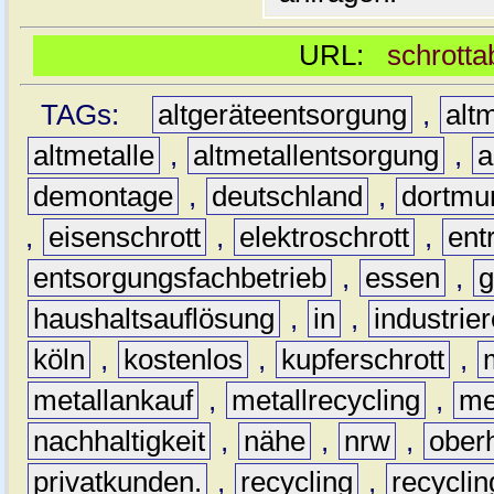
URL:
schrotta
TAGs:
altgeräteentsorgung
,
altm
altmetalle
,
altmetallentsorgung
,
a
demontage
,
deutschland
,
dortmu
,
eisenschrott
,
elektroschrott
,
ent
entsorgungsfachbetrieb
,
essen
,
g
haushaltsauflösung
,
in
,
industrie
köln
,
kostenlos
,
kupferschrott
,
metallankauf
,
metallrecycling
,
me
nachhaltigkeit
,
nähe
,
nrw
,
ober
privatkunden.
,
recycling
,
recyclin