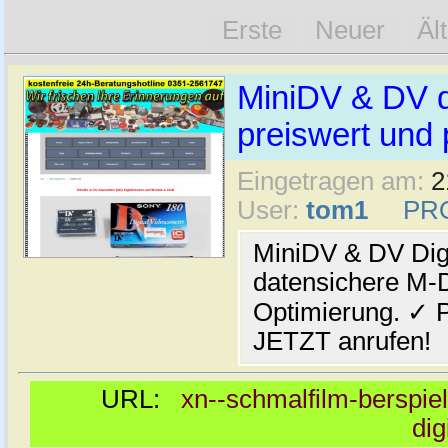
Erste
Neuer
Äl
MiniDV & DV di
preiswert und 
Eingetragen am:
2
User:
tom1
PR
MiniDV & DV Digi
datensichere M-Di
Optimierung. ✓ P
JETZT anrufen!
URL:
xn--schmalfilm-berspiel
dig