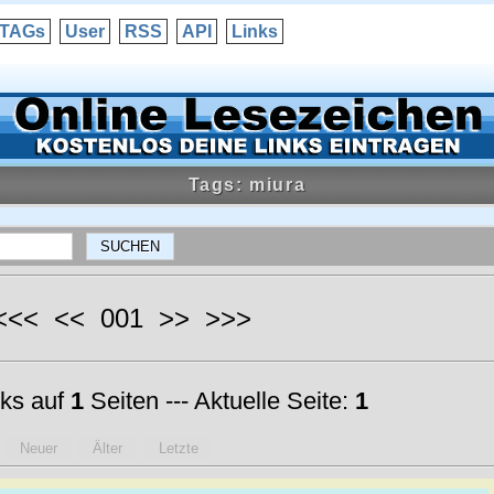
TAGs
User
RSS
API
Links
Tags: miura
 <<< << 001 >> >>>
ks auf
1
Seiten --- Aktuelle Seite:
1
Neuer
Älter
Letzte