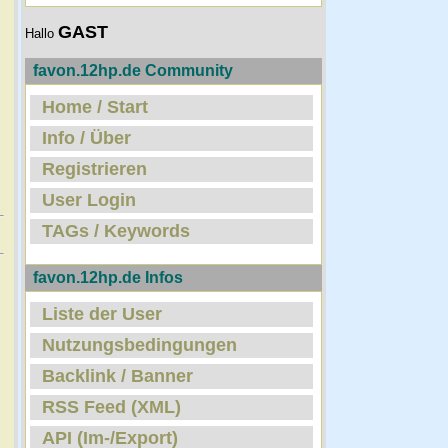
GAST
Hallo
favon.12hp.de Community
Home / Start
Info / Über
Registrieren
User Login
TAGs / Keywords
favon.12hp.de Infos
Liste der User
Nutzungsbedingungen
Backlink / Banner
RSS Feed (XML)
API (Im-/Export)