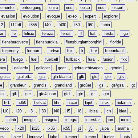
lemento
,
entsorgung
,
enzo
,
eos
,
epica
,
eqc
,
escort
,
evasion
,
evolution
,
evoque
,
exeo
,
expert
,
explorer
,
12
,
f12tdf
,
f355
,
f40
,
f430
,
f50
,
f60
,
fabia
,
man
,
fe
,
felicia
,
feroza
,
ferrari
,
ff
,
fiat
,
fiesta
,
figo
,
,
flensburgiveco
,
flensburgkia
,
flensburglamborghini
,
floride
,
,
forjeremy
,
formore
,
fortwo
,
fox
,
fr
,
fr-v
,
freeankauf
,
era
,
fuego
,
fuel
,
fuelcell
,
fullback
,
fura
,
fusion
,
fxx
,
laxy
,
gallardo
,
galloper
,
gear
,
gebrauchtwagen
,
gemini
,
giulia
,
giulietta
,
gla
,
gla-klasse
,
glb
,
glc
,
gle
,
gls
,
de
,
grandeur
,
grandis
,
grandland
,
großer
,
gs
,
gs/gsa
,
gt
gta
,
gtb
,
gtc
,
gtc4lusso
,
gtd
,
gte
,
gti
,
gto
,
,
h-1
,
h350
,
hellcat
,
hhr
,
hiace
,
hijet
,
hilux
,
holzmin
,
,
i10
,
i20
,
i3
,
i30
,
i40
,
i5
,
i8
,
ibiza
,
ich
,
idea
,
,
infinti
,
insight
,
insignia
,
integra
,
interstar
,
ion
,
ioniq
,
iveco
,
ix20
,
ix25
,
ix35
,
ix55
,
j1
,
j5
,
jalpa
,
jarama
,
mny
,
joice
,
journey
,
juke
,
jumper
,
jumpy
,
junior
,
justy
,