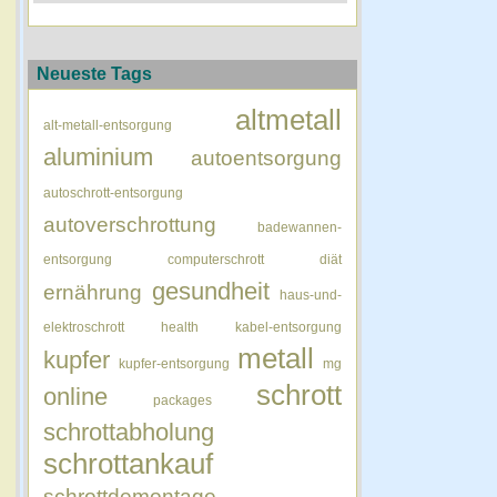
Neueste Tags
altmetall
alt-metall-entsorgung
aluminium
autoentsorgung
autoschrott-entsorgung
autoverschrottung
badewannen-
entsorgung
computerschrott
diät
gesundheit
ernährung
haus-und-
elektroschrott
health
kabel-entsorgung
metall
kupfer
kupfer-entsorgung
mg
schrott
online
packages
schrottabholung
schrottankauf
schrottdemontage