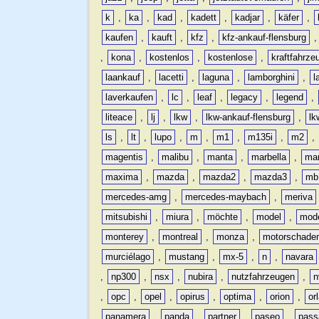
k
,
ka
,
kad
,
kadett
,
kadjar
,
käfer
,
kaufen
,
kauft
,
kfz
,
kfz-ankauf-flensburg
,
kona
,
kostenlos
,
kostenlose
,
kraftfahrze
laankauf
,
lacetti
,
laguna
,
lamborghini
,
l
laverkaufen
,
lc
,
leaf
,
legacy
,
legend
,
liteace
,
lj
,
lkw
,
lkw-ankauf-flensburg
,
lk
ls
,
lt
,
lupo
,
m
,
m1
,
m135i
,
m2
,
magentis
,
malibu
,
manta
,
marbella
,
ma
maxima
,
mazda
,
mazda2
,
mazda3
,
mb
mercedes-amg
,
mercedes-maybach
,
meriva
mitsubishi
,
miura
,
möchte
,
model
,
mode
monterey
,
montreal
,
monza
,
motorschade
murciélago
,
mustang
,
mx-5
,
n
,
navara
,
np300
,
nsx
,
nubira
,
nutzfahrzeugen
,
n
,
opc
,
opel
,
opirus
,
optima
,
orion
,
or
panamera
,
panda
,
partner
,
paseo
,
pass