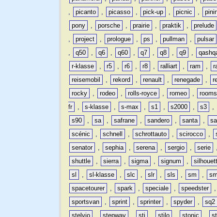
,
picanto
,
picasso
,
pick-up
,
picnic
,
pini
pony
,
porsche
,
prairie
,
praktik
,
prelude
,
project
,
prologue
,
ps
,
pullman
,
pulsar
,
q50
,
q6
,
q60
,
q7
,
q8
,
q9
,
qashq
r-klasse
,
r5
,
r6
,
r8
,
ralliart
,
ram
,
r
reisemobil
,
rekord
,
renault
,
renegade
,
r
rocky
,
rodeo
,
rolls-royce
,
romeo
,
rooms
fr
,
s-klasse
,
s-max
,
s1
,
s2000
,
s3
,
s90
,
sa
,
safrane
,
sandero
,
santa
,
sa
scénic
,
schnell
,
schrottauto
,
scirocco
,
senator
,
sephia
,
serena
,
sergio
,
serie
shuttle
,
sierra
,
sigma
,
signum
,
silhouet
sl
,
sl-klasse
,
slc
,
slr
,
sls
,
sm
,
sm
spacetourer
,
spark
,
speciale
,
speedster
sportsvan
,
sprint
,
sprinter
,
spyder
,
sq2
stelvio
,
stepway
,
sti
,
stilo
,
stonic
,
s