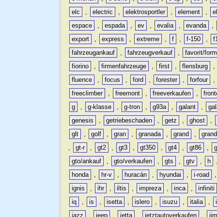
elc
,
electric
,
elektrosportler
,
element
,
e
espace
,
espada
,
ev
,
evalia
,
evanda
,
export
,
express
,
extreme
,
f
,
f-150
,
f
fahrzeugankauf
,
fahrzeugverkauf
,
favorit/for
fiorino
,
firmenfahrzeuge
,
first
,
flensburg
fluence
,
focus
,
ford
,
forester
,
forfour
freeclimber
,
freemont
,
freeverkaufen
,
front
g
,
g-klasse
,
g-tron
,
g93a
,
galant
,
ga
genesis
,
getriebeschaden
,
getz
,
ghost
,
glt
,
golf
,
gran
,
granada
,
grand
,
gran
,
gt-r
,
gt2
,
gt3
,
gt350
,
gt4
,
gt86
,
gto/ankauf
,
gto/verkaufen
,
gts
,
gtv
,
h
honda
,
hr-v
,
huracán
,
hyundai
,
i-road
ignis
,
ihr
,
iltis
,
impreza
,
inca
,
infiniti
iq
,
is
,
isetta
,
islero
,
isuzu
,
italia
,
jazz
,
jeep
,
jetta
,
jetztautoverkaufen
,
ji