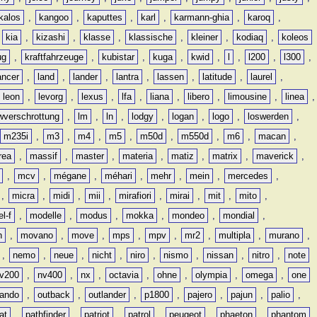
kalos
,
kangoo
,
kaputtes
,
karl
,
karmann-ghia
,
karoq
,
,
kia
,
kizashi
,
klasse
,
klassische
,
kleiner
,
kodiaq
,
koleos
ug
,
kraftfahrzeuge
,
kubistar
,
kuga
,
kwid
,
l
,
l200
,
l300
,
ancer
,
land
,
lander
,
lantra
,
lassen
,
latitude
,
laurel
,
leon
,
levorg
,
lexus
,
lfa
,
liana
,
libero
,
limousine
,
linea
,
wverschrottung
,
lm
,
ln
,
lodgy
,
logan
,
logo
,
loswerden
,
m235i
,
m3
,
m4
,
m5
,
m50d
,
m550d
,
m6
,
macan
,
rea
,
massif
,
master
,
materia
,
matiz
,
matrix
,
maverick
,
,
mcv
,
mégane
,
méhari
,
mehr
,
mein
,
mercedes
,
,
micra
,
midi
,
mii
,
mirafiori
,
mirai
,
mit
,
mito
,
l-f
,
modelle
,
modus
,
mokka
,
mondeo
,
mondial
,
n
,
movano
,
move
,
mps
,
mpv
,
mr2
,
multipla
,
murano
,
,
nemo
,
neue
,
nicht
,
niro
,
nismo
,
nissan
,
nitro
,
note
v200
,
nv400
,
nx
,
octavia
,
ohne
,
olympia
,
omega
,
one
lando
,
outback
,
outlander
,
p1800
,
pajero
,
pajun
,
palio
,
at
,
pathfinder
,
patriot
,
patrol
,
peugeot
,
phaeton
,
phantom