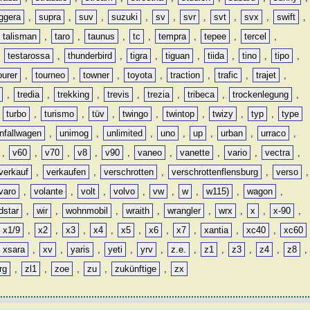
ggera
,
supra
,
suv
,
suzuki
,
sv
,
svr
,
svt
,
svx
,
swift
,
talisman
,
taro
,
taunus
,
tc
,
tempra
,
tepee
,
tercel
,
,
testarossa
,
thunderbird
,
tigra
,
tiguan
,
tiida
,
tino
,
tipo
,
ourer
,
tourneo
,
towner
,
toyota
,
traction
,
trafic
,
trajet
,
,
tredia
,
trekking
,
trevis
,
trezia
,
tribeca
,
trockenlegung
,
,
turbo
,
turismo
,
tüv
,
twingo
,
twintop
,
twizy
,
typ
,
type
nfallwagen
,
unimog
,
unlimited
,
uno
,
up
,
urban
,
urraco
,
,
v60
,
v70
,
v8
,
v90
,
vaneo
,
vanette
,
vario
,
vectra
,
verkauf
,
verkaufen
,
verschrotten
,
verschrottenflensburg
,
verso
,
varo
,
volante
,
volt
,
volvo
,
vw
,
w
,
w115)
,
wagon
,
dstar
,
wir
,
wohnmobil
,
wraith
,
wrangler
,
wrx
,
x
,
x-90
,
x1/9
,
x2
,
x3
,
x4
,
x5
,
x6
,
x7
,
xantia
,
xc40
,
xc60
xsara
,
xv
,
yaris
,
yeti
,
yrv
,
z.e.
,
z1
,
z3
,
z4
,
z8
,
rg
,
zl1
,
zoe
,
zu
,
zukünftige
,
zx