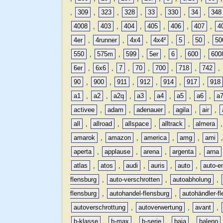
,
309
,
323
,
328
,
33
,
330
,
34
,
348
4008
,
403
,
404
,
405
,
406
,
407
,
4
4er
,
4runner
,
4x4
,
4x4²
,
5
,
50
,
50
550
,
575m
,
599
,
5er
,
6
,
600
,
600
6er
,
6x6
,
7
,
70
,
700
,
718
,
742
,
90
,
900
,
911
,
912
,
914
,
917
,
918
a1
,
a2
,
a2q
,
a3
,
a4
,
a5
,
a6
,
a
activee
,
adam
,
adenauer
,
agila
,
air
,
all
,
allroad
,
allspace
,
alltrack
,
almera
amarok
,
amazon
,
america
,
amg
,
ami
aperta
,
applause
,
arena
,
argenta
,
arna
atlas
,
atos
,
audi
,
auris
,
auto
,
auto-e
flensburg
,
auto-verschrotten
,
autoabholung
,
flensburg
,
autohandel-flensburg
,
autohändler-f
autoverschrottung
,
autoverwertung
,
avant
,
b-klasse
,
b-max
,
b-serie
,
baja
,
baleno