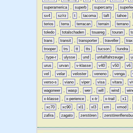
superamerica
,
superb
,
supercarry
,
superle
sx4
,
sz/rz
,
t
,
tacoma
,
taft
,
tahoe
,
terios
,
terra
,
terracan
,
terrain
,
terrano
toledo
,
totalschaden
,
touareg
,
touran
,
t
trans
,
transit
,
transporter
,
traveller
,
trax
trooper
,
trs
,
tt
,
tts
,
tucson
,
tundra
,
type-r
,
ulysse
,
und
,
unfallfahrzeuge
,
u
urus
,
urvan
,
v-klasse
,
v40
,
v50
,
v6
vel
,
velar
,
veloster
,
veneno
,
venga
,
verso-s
,
viano
,
viper
,
visa
,
vitara
,
vi
wagoneer
,
wasp
,
wer
,
will
,
wind
,
win
x-klasse
,
x-perience
,
x-tr
,
x-trail
,
x1
,
,
xc70
,
xc90
,
xl1
,
xl3
,
xm
,
xmod
,
zafira
,
zagato
,
zerstören
,
zerstörenflensbu