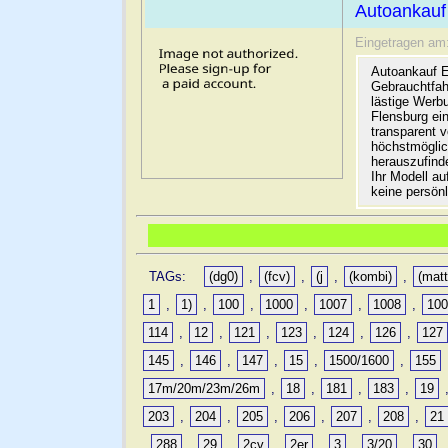
Autoankauf
Eingetragen am
Autoankauf E
Gebrauchtfah
lästige Werb
Flensburg ein
transparent 
höchstmöglic
herauszufinde
Ihr Modell a
keine persön
TAGs:
(dg0)
,
(fcv)
,
(j
,
(kombi)
,
(matt
1
,
1)
,
100
,
1000
,
1007
,
1008
,
10
114
,
12
,
121
,
123
,
124
,
126
,
127
145
,
146
,
147
,
15
,
1500/1600
,
155
17m/20m/23m/26m
,
18
,
181
,
183
,
19
203
,
204
,
205
,
206
,
207
,
208
,
21
,
288
,
29
,
2cv
,
2er
,
3
,
3/20
,
30