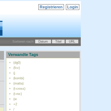
Registrieren
Login
Sortieren nach:
Datum
Titel
URL
Verwandte Tags
+
(dg0)
+
(fcv)
+
(j
+
(kombi)
+
(matta)
+
(t-cross)
+
(t-roc)
+
(w
+
+2
+
/