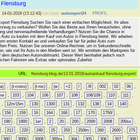
 Flensburg
:
14-01-2018 (13:12:43)
von User:
autoexport24
PROFIL
xport Flensburg Suchen Sie nach einer einfachen Möglichkeit, Ihr altes
rzeug zu verkaufen? Wollen Sie das Beste aus Ihnen herausholen, ohne
ung und nervenaufreibende Verhandlungen? Nutzen Sie die Chance in
 Auto zu kaufen mit dem Kauf von Autos in Flensburg bietet. Wir arbeiten
vom ersten Kontakt an und verkaufen Sie fair für jedes Auto zum
hen Preis. Nutzen Sie unseren Online-Rechner, um in Sekundenschnelle
n, wie viel Ihr Auto in den Medien wert ist. Wir ermitteln den Marktpreis für
uf dem deutschen Automobilmarkt. Dieser Wert beinhaltet jedoch noch
lichen Faktoren wie Extras oder optionales Zubehör.
URL:
flensburg-blog.de/13.01.2018/autoankauf-flensburg-export/
a)
,
(t-cross)
,
(t-roc)
,
(w
,
+2
,
/
,
/8
,
002
,
02
,
06
,
0nx
,
103
,
104
,
106
,
107
,
108
,
108/109
,
110
,
111
,
,
12m/15m
,
130
,
1300
,
131
,
132
,
138
,
14
,
140
,
,
156
,
159
,
16
,
164
,
166
,
17
,
170
,
1750/
,
,
190
,
1900
,
1er
,
2
,
20
,
200
,
2000
,
2008
,
200sx
,
,
212
,
220
,
240
,
25
,
250
,
250lm
,
260
,
2600
,
275
,
300
,
3000
,
3008
,
300zx
,
304
,
305
,
306
,
307
,
308