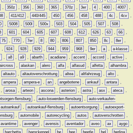
,
350z
,
356
,
360
,
365
,
370z
,
3er
,
4
,
400
,
4007
,
08
,
411/412
,
440/445
,
450
,
456
,
458
,
488
,
4c
,
4cv
,
0
,
5008
,
500l
,
500x
,
503
,
504
,
505
,
507
,
508
,
8
,
601
,
604
,
605
,
607
,
608
,
612
,
626
,
63
,
66
,
75
,
770
,
7er
,
8
,
80
,
806
,
807
,
850
,
8c
,
8er
,
,
924
,
928
,
929
,
944
,
959
,
968
,
9er
,
a
,
a-klasse
,
7
,
a8
,
a9
,
abarth
,
acadiane
,
accent
,
accord
,
active
,
aircross
,
alaskan
,
alero
,
alfa
,
alfasud
,
alfetta
,
alhambra
,
,
altauto
,
altautoverschrottung
,
altea
,
altfahrzeug
,
alto
,
,
ampera
,
ampera-e
,
an
,
angebotene
,
ankauf
,
antara
,
,
arosa
,
arteon
,
ascona
,
asterion
,
astra
,
asx
,
ateca
,
ntsorgen-flensburg
,
auto-loswerden-flensburg
,
auto-verkaufen-
autoankauf
,
autoankauf-flensburg
,
autoentsorgung
,
autoexport-
lensburg
,
automobile
,
autorecycling
,
autos
,
autoverschrotten
,
avantime
,
avenger
,
avensis
,
aventador
,
aveo
,
ax
,
aygo
,
,
barchetta
,
barockengel
,
be
,
bee
,
beetle
,
bel
,
berlina
,