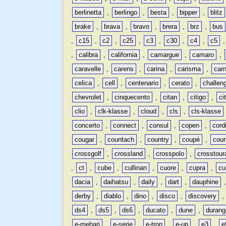
berlinetta
,
berlingo
,
besta
,
bipper
,
blitz
brake
,
brava
,
bravo
,
brera
,
brz
,
bus
,
c15
,
c2
,
c25
,
c3
,
c30
,
c4
,
c5
,
calibra
,
california
,
camargue
,
camaro
,
caravelle
,
carens
,
carina
,
carisma
,
carn
celica
,
cell
,
centenario
,
cerato
,
challen
chevrolet
,
cinquecento
,
citan
,
citigo
,
ci
clio
,
clk-klasse
,
cloud
,
cls
,
cls-klasse
concerto
,
connect
,
consul
,
copen
,
cord
cougar
,
countach
,
country
,
coupé
,
cour
crossgolf
,
crossland
,
crosspolo
,
crosstour
,
ct
,
cube
,
cullinan
,
cuore
,
cupra
,
cu
dacia
,
daihatsu
,
daily
,
dart
,
dauphine
derby
,
diablo
,
dino
,
disco
,
discovery
ds4
,
ds5
,
ds6
,
ducato
,
dune
,
durang
e-mehari
,
e-serie
,
e-tron
,
e-up
,
e3
,
e