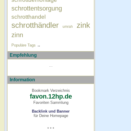
schrottentsorgung
schrotthandel
schrotthändler
zink
umrah
zinn
Populäre Tags
→
Empfehlung
...
Information
Bookmark Verzeichnis
favon.12hp.de
Favoriten Sammlung
Backlink und Banner
für Deine Homepage
* * *