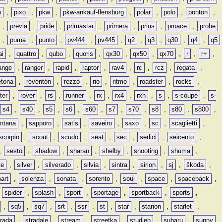
n
,
pixo
,
pkw
,
pkw-ankauf-flensburg
,
polar
,
polo
,
ponton
,
,
previa
,
pride
,
primastar
,
primera
,
prius
,
proace
,
probe
,
puma
,
punto
,
pv444
,
pv445
,
q2
,
q3
,
q30
,
q4
,
q5
ai
,
quattro
,
qubo
,
quoris
,
qx30
,
qx50
,
qx70
,
r
,
r+
,
ange
,
ranger
,
rapid
,
raptor
,
rav4
,
rc
,
rcz
,
regata
,
etona
,
reventón
,
rezzo
,
rio
,
ritmo
,
roadster
,
rocks
,
ter
,
rover
,
rs
,
runner
,
rx
,
rx4
,
rxh
,
s
,
s-coupé
,
s-
s4
,
s40
,
s5
,
s6
,
s60
,
s7
,
s70
,
s8
,
s80
,
s800
,
ntana
,
sapporo
,
satis
,
saveiro
,
saxo
,
sc
,
scaglietti
,
scorpio
,
scout
,
scudo
,
seat
,
sec
,
sedici
,
seicento
,
,
sesto
,
shadow
,
sharan
,
shelby
,
shooting
,
shuma
,
te
,
silver
,
silverado
,
silvia
,
sintra
,
sirion
,
sj
,
škoda
,
art
,
solenza
,
sonata
,
sorento
,
soul
,
space
,
spaceback
,
,
spider
,
splash
,
sport
,
sportage
,
sportback
,
sports
,
,
sq5
,
sq7
,
srt
,
ssr
,
st
,
star
,
starion
,
starlet
,
trada
,
stradale
,
stream
,
streetka
,
studien
,
subaru
,
sunny
,