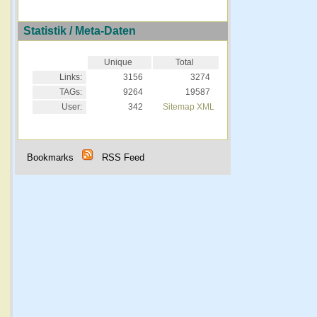
Statistik / Meta-Daten
Unique
Total
Links:
3156
3274
TAGs:
9264
19587
User:
342
Sitemap XML
Bookmarks
RSS Feed