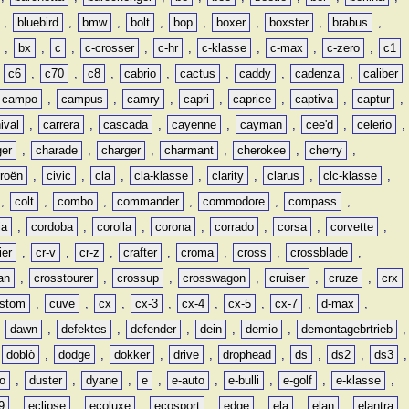
,
bluebird
,
bmw
,
bolt
,
bop
,
boxer
,
boxster
,
brabus
,
,
bx
,
c
,
c-crosser
,
c-hr
,
c-klasse
,
c-max
,
c-zero
,
c1
,
c6
,
c70
,
c8
,
cabrio
,
cactus
,
caddy
,
cadenza
,
caliber
campo
,
campus
,
camry
,
capri
,
caprice
,
captiva
,
captur
,
ival
,
carrera
,
cascada
,
cayenne
,
cayman
,
cee'd
,
celerio
,
ger
,
charade
,
charger
,
charmant
,
cherokee
,
cherry
,
troën
,
civic
,
cla
,
cla-klasse
,
clarity
,
clarus
,
clc-klasse
,
,
colt
,
combo
,
commander
,
commodore
,
compass
,
ia
,
cordoba
,
corolla
,
corona
,
corrado
,
corsa
,
corvette
,
ier
,
cr-v
,
cr-z
,
crafter
,
croma
,
cross
,
crossblade
,
an
,
crosstourer
,
crossup
,
crosswagon
,
cruiser
,
cruze
,
crx
stom
,
cuve
,
cx
,
cx-3
,
cx-4
,
cx-5
,
cx-7
,
d-max
,
,
dawn
,
defektes
,
defender
,
dein
,
demio
,
demontagebrtrieb
,
,
doblò
,
dodge
,
dokker
,
drive
,
drophead
,
ds
,
ds2
,
ds3
,
o
,
duster
,
dyane
,
e
,
e-auto
,
e-bulli
,
e-golf
,
e-klasse
,
9
,
eclipse
,
ecoluxe
,
ecosport
,
edge
,
ela
,
elan
,
elantra
,