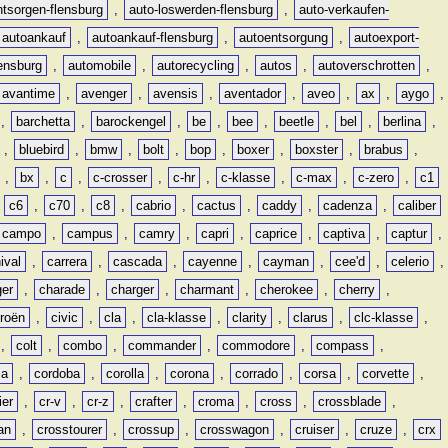
ntsorgen-flensburg
,
auto-loswerden-flensburg
,
auto-verkaufen-
autoankauf
,
autoankauf-flensburg
,
autoentsorgung
,
autoexport-
lensburg
,
automobile
,
autorecycling
,
autos
,
autoverschrotten
,
avantime
,
avenger
,
avensis
,
aventador
,
aveo
,
ax
,
aygo
,
,
barchetta
,
barockengel
,
be
,
bee
,
beetle
,
bel
,
berlina
,
,
bluebird
,
bmw
,
bolt
,
bop
,
boxer
,
boxster
,
brabus
,
,
bx
,
c
,
c-crosser
,
c-hr
,
c-klasse
,
c-max
,
c-zero
,
c1
,
c6
,
c70
,
c8
,
cabrio
,
cactus
,
caddy
,
cadenza
,
caliber
campo
,
campus
,
camry
,
capri
,
caprice
,
captiva
,
captur
,
ival
,
carrera
,
cascada
,
cayenne
,
cayman
,
cee'd
,
celerio
,
ger
,
charade
,
charger
,
charmant
,
cherokee
,
cherry
,
troën
,
civic
,
cla
,
cla-klasse
,
clarity
,
clarus
,
clc-klasse
,
,
colt
,
combo
,
commander
,
commodore
,
compass
,
ia
,
cordoba
,
corolla
,
corona
,
corrado
,
corsa
,
corvette
,
ier
,
cr-v
,
cr-z
,
crafter
,
croma
,
cross
,
crossblade
,
an
,
crosstourer
,
crossup
,
crosswagon
,
cruiser
,
cruze
,
crx