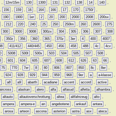
,
12m/15m
,
130
,
1300
,
131
,
132
,
138
,
14
,
140
,
,
156
,
159
,
16
,
164
,
166
,
17
,
170
,
1750/
,
,
190
,
1900
,
1er
,
2
,
20
,
200
,
2000
,
2008
,
200sx
,
,
212
,
220
,
240
,
25
,
250
,
250lm
,
260
,
2600
,
275
,
300
,
3000
,
3008
,
300zx
,
304
,
305
,
306
,
307
,
308
,
350z
,
356
,
360
,
365
,
370z
,
3er
,
4
,
400
,
4007
,
08
,
411/412
,
440/445
,
450
,
456
,
458
,
488
,
4c
,
4cv
,
0
,
5008
,
500l
,
500x
,
503
,
504
,
505
,
507
,
508
,
8
,
601
,
604
,
605
,
607
,
608
,
612
,
626
,
63
,
66
,
75
,
770
,
7er
,
8
,
80
,
806
,
807
,
850
,
8c
,
8er
,
,
924
,
928
,
929
,
944
,
959
,
968
,
9er
,
a
,
a-klasse
,
7
,
a8
,
a9
,
abarth
,
acadiane
,
accent
,
accord
,
active
,
aircross
,
alaskan
,
alero
,
alfa
,
alfasud
,
alfetta
,
alhambra
,
,
altauto
,
altautoverschrottung
,
altea
,
altfahrzeug
,
alto
,
,
ampera
,
ampera-e
,
an
,
angebotene
,
ankauf
,
antara
,
,
arosa
,
arteon
,
ascona
,
asterion
,
astra
,
asx
,
ateca
,