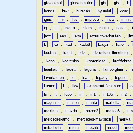
gto/ankauf
,
gto/verkaufen
,
gts
,
gtv
,
h
honda
,
hr-v
,
huracán
,
hyundai
,
i-road
ignis
,
ihr
,
iltis
,
impreza
,
inca
,
infiniti
iq
,
is
,
isetta
,
islero
,
isuzu
,
italia
,
jazz
,
jeep
,
jetta
,
jetztautoverkaufen
,
ji
k
,
ka
,
kad
,
kadett
,
kadjar
,
käfer
,
kaufen
,
kauft
,
kfz
,
kfz-ankauf-flensburg
,
kona
,
kostenlos
,
kostenlose
,
kraftfahrze
laankauf
,
lacetti
,
laguna
,
lamborghini
,
l
laverkaufen
,
lc
,
leaf
,
legacy
,
legend
,
liteace
,
lj
,
lkw
,
lkw-ankauf-flensburg
,
lk
ls
,
lt
,
lupo
,
m
,
m1
,
m135i
,
m2
,
magentis
,
malibu
,
manta
,
marbella
,
ma
maxima
,
mazda
,
mazda2
,
mazda3
,
mb
mercedes-amg
,
mercedes-maybach
,
meriva
mitsubishi
,
miura
,
möchte
,
model
,
mode