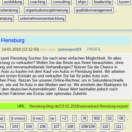
,
ausbildung
,
coaching
,
consulting
,
efqm
,
leadership
,
luzern
onsberatung
,
organisationsoptimierung
,
qualitätsmanagement
,
eratung
,
unternehmensentwicklung
 Flensburg
:
14-01-2018 (13:12:43)
von User:
autoexport24
PROFIL
xport Flensburg Suchen Sie nach einer einfachen Möglichkeit, Ihr altes
rzeug zu verkaufen? Wollen Sie das Beste aus Ihnen herausholen, ohne
ung und nervenaufreibende Verhandlungen? Nutzen Sie die Chance in
 Auto zu kaufen mit dem Kauf von Autos in Flensburg bietet. Wir arbeiten
vom ersten Kontakt an und verkaufen Sie fair für jedes Auto zum
hen Preis. Nutzen Sie unseren Online-Rechner, um in Sekundenschnelle
n, wie viel Ihr Auto in den Medien wert ist. Wir ermitteln den Marktpreis für
uf dem deutschen Automobilmarkt. Dieser Wert beinhaltet jedoch noch
lichen Faktoren wie Extras oder optionales Zubehör.
URL:
flensburg-blog.de/13.01.2018/autoankauf-flensburg-export/
a)
,
(t-cross)
,
(t-roc)
,
(w
,
+2
,
/
,
/8
,
002
,
02
,
06
,
0nx
,
103
,
104
,
106
,
107
,
108
,
108/109
,
110
,
111
,