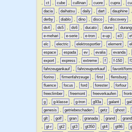
,
ct
,
cube
,
cullinan
,
cuore
,
cupra
,
cu
dacia
,
daihatsu
,
daily
,
dart
,
dauphine
derby
,
diablo
,
dino
,
disco
,
discovery
ds4
,
ds5
,
ds6
,
ducato
,
dune
,
durang
e-mehari
,
e-serie
,
e-tron
,
e-up
,
e3
,
e
elc
,
electric
,
elektrosportler
,
element
,
e
espace
,
espada
,
ev
,
evalia
,
evanda
,
export
,
express
,
extreme
,
f
,
f-150
,
f
fahrzeugankauf
,
fahrzeugverkauf
,
favorit/for
fiorino
,
firmenfahrzeuge
,
first
,
flensburg
fluence
,
focus
,
ford
,
forester
,
forfour
freeclimber
,
freemont
,
freeverkaufen
,
front
g
,
g-klasse
,
g-tron
,
g93a
,
galant
,
ga
genesis
,
getriebeschaden
,
getz
,
ghost
,
glt
,
golf
,
gran
,
granada
,
grand
,
gran
,
gt-r
,
gt2
,
gt3
,
gt350
,
gt4
,
gt86
,