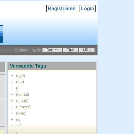
Registrieren
Login
Sortieren nach:
Datum
Titel
URL
Verwandte Tags
+
(dg0)
+
(fcv)
+
(j
+
(kombi)
+
(matta)
+
(t-cross)
+
(t-roc)
+
(w
+
+2
+
/