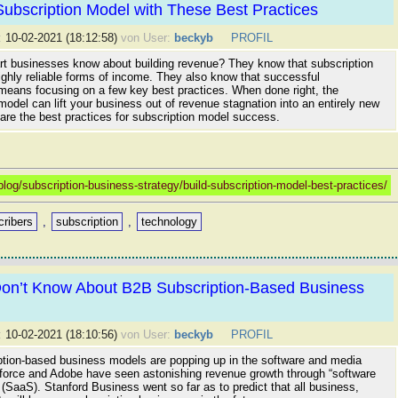
Subscription Model with These Best Practices
:
10-02-2021 (18:12:58)
von User:
beckyb
PROFIL
t businesses know about building revenue? They know that subscription
ighly reliable forms of income. They also know that successful
 means focusing on a few key best practices. When done right, the
model can lift your business out of revenue stagnation into an entirely new
are the best practices for subscription model success.
log/subscription-business-strategy/build-subscription-model-best-practices/
cribers
,
subscription
,
technology
on’t Know About B2B Subscription-Based Business
:
10-02-2021 (18:10:56)
von User:
beckyb
PROFIL
tion-based business models are popping up in the software and media
force and Adobe have seen astonishing revenue growth through “software
 (SaaS). Stanford Business went so far as to predict that all business,