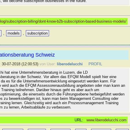
 will become subscription businesses in the future.
log/subscription-billing/dont-know-b2b-subscription-based-business-models/
l
,
models
,
subscription
ationsberatung Schweiz
:
30-07-2018 (12:00:53)
von User:
liberodelucchi
PROFIL
chi hat eine Unternehmensberatung in Luzern, die LD
sberatung in der Schweiz. Vor allem das EFQM Modell spielt hier eine
, da es für die Unternehmensentwicklung eingesetzt werden kann. Für
e wird auch die EFQM Assessorenausbildung angeboten oder man kann an
raining teilnehmen. Darüber hinaus geht es aber auch um
soptimierung, die einerseits durch die Führungsebene herbeigeführt werden
es zu bewerkstelligen ist, kann man beim Management Consulting oder
raining lernen. Gleichzeitig wird auch ein Prozessmanagement Training
m zu lernen, Arbeitsabläufe zu verbessern.
URL:
www.liberodelucchi.com