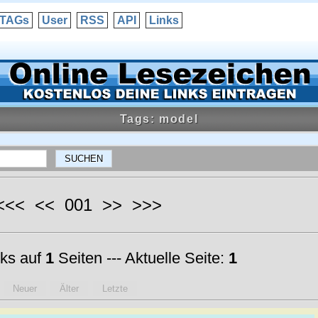
TAGs
User
RSS
API
Links
Tags: model
 <<< << 001 >> >>>
ks auf
1
Seiten --- Aktuelle Seite:
1
Neuer
Älter
Letzte