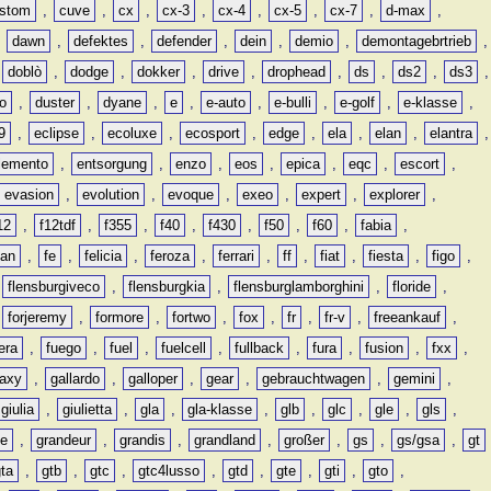
stom
,
cuve
,
cx
,
cx-3
,
cx-4
,
cx-5
,
cx-7
,
d-max
,
,
dawn
,
defektes
,
defender
,
dein
,
demio
,
demontagebrtrieb
,
,
doblò
,
dodge
,
dokker
,
drive
,
drophead
,
ds
,
ds2
,
ds3
,
o
,
duster
,
dyane
,
e
,
e-auto
,
e-bulli
,
e-golf
,
e-klasse
,
9
,
eclipse
,
ecoluxe
,
ecosport
,
edge
,
ela
,
elan
,
elantra
,
lemento
,
entsorgung
,
enzo
,
eos
,
epica
,
eqc
,
escort
,
evasion
,
evolution
,
evoque
,
exeo
,
expert
,
explorer
,
12
,
f12tdf
,
f355
,
f40
,
f430
,
f50
,
f60
,
fabia
,
man
,
fe
,
felicia
,
feroza
,
ferrari
,
ff
,
fiat
,
fiesta
,
figo
,
,
flensburgiveco
,
flensburgkia
,
flensburglamborghini
,
floride
,
,
forjeremy
,
formore
,
fortwo
,
fox
,
fr
,
fr-v
,
freeankauf
,
era
,
fuego
,
fuel
,
fuelcell
,
fullback
,
fura
,
fusion
,
fxx
,
laxy
,
gallardo
,
galloper
,
gear
,
gebrauchtwagen
,
gemini
,
giulia
,
giulietta
,
gla
,
gla-klasse
,
glb
,
glc
,
gle
,
gls
,
de
,
grandeur
,
grandis
,
grandland
,
großer
,
gs
,
gs/gsa
,
gt
gta
,
gtb
,
gtc
,
gtc4lusso
,
gtd
,
gte
,
gti
,
gto
,