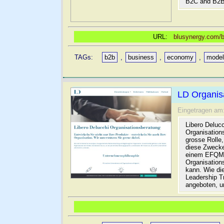
B2C and B2B,
URL:
blusynergy.com/b
TAGs:
b2b
,
business
,
economy
,
mode
LD Organis
Eingetragen am
Libero Deluc
Organisation
grosse Rolle
diese Zweck
einem EFQM T
Organisation
kann. Wie di
Leadership T
angeboten, u