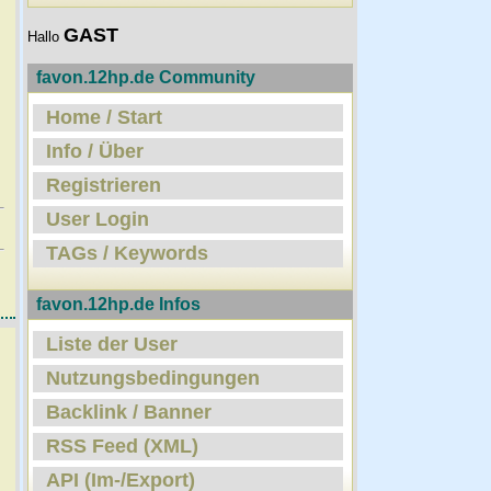
GAST
Hallo
favon.12hp.de Community
Home / Start
Info / Über
Registrieren
User Login
TAGs / Keywords
favon.12hp.de Infos
Liste der User
Nutzungsbedingungen
Backlink / Banner
RSS Feed (XML)
API (Im-/Export)