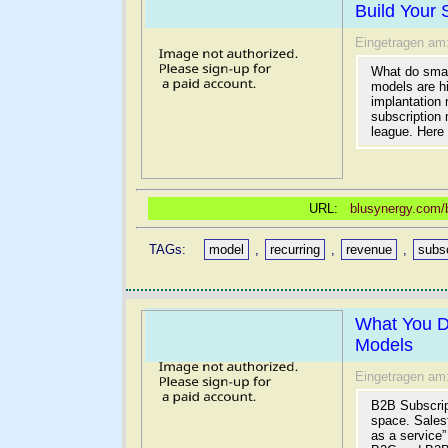
Build Your 
Eingetragen am
What do smar
models are h
implantation
subscription 
league. Here 
URL:
blusynergy.com/b
TAGs:
model
,
recurring
,
revenue
,
subs
What You D
Models
Eingetragen am
B2B Subscrip
space. Sales
as a service”