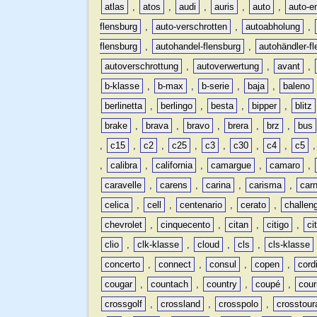
atlas
,
atos
,
audi
,
auris
,
auto
,
auto-e
flensburg
,
auto-verschrotten
,
autoabholung
,
flensburg
,
autohandel-flensburg
,
autohändler-f
autoverschrottung
,
autoverwertung
,
avant
,
b-klasse
,
b-max
,
b-serie
,
baja
,
baleno
berlinetta
,
berlingo
,
besta
,
bipper
,
blitz
brake
,
brava
,
bravo
,
brera
,
brz
,
bus
,
c15
,
c2
,
c25
,
c3
,
c30
,
c4
,
c5
,
calibra
,
california
,
camargue
,
camaro
,
caravelle
,
carens
,
carina
,
carisma
,
carn
celica
,
cell
,
centenario
,
cerato
,
challen
chevrolet
,
cinquecento
,
citan
,
citigo
,
ci
clio
,
clk-klasse
,
cloud
,
cls
,
cls-klasse
concerto
,
connect
,
consul
,
copen
,
cord
cougar
,
countach
,
country
,
coupé
,
cour
crossgolf
,
crossland
,
crosspolo
,
crosstour