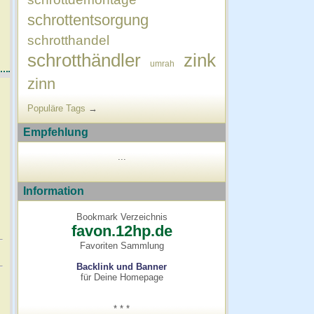
schrottentsorgung
schrotthandel
schrotthändler
zink
umrah
zinn
Populäre Tags
→
Empfehlung
...
Information
Bookmark Verzeichnis
favon.12hp.de
Favoriten Sammlung
Backlink und Banner
für Deine Homepage
* * *