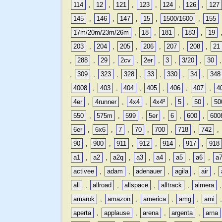
114
,
12
,
121
,
123
,
124
,
126
,
127
145
,
146
,
147
,
15
,
1500/1600
,
155
17m/20m/23m/26m
,
18
,
181
,
183
,
19
203
,
204
,
205
,
206
,
207
,
208
,
21
,
288
,
29
,
2cv
,
2er
,
3
,
3/20
,
30
,
309
,
323
,
328
,
33
,
330
,
34
,
348
4008
,
403
,
404
,
405
,
406
,
407
,
4
4er
,
4runner
,
4x4
,
4x4²
,
5
,
50
,
50
550
,
575m
,
599
,
5er
,
6
,
600
,
600
6er
,
6x6
,
7
,
70
,
700
,
718
,
742
,
90
,
900
,
911
,
912
,
914
,
917
,
918
a1
,
a2
,
a2q
,
a3
,
a4
,
a5
,
a6
,
a
activee
,
adam
,
adenauer
,
agila
,
air
,
all
,
allroad
,
allspace
,
alltrack
,
almera
amarok
,
amazon
,
america
,
amg
,
ami
aperta
,
applause
,
arena
,
argenta
,
arna