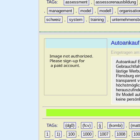
TAGs:
assessment
,
assessorenausbildung
,
management
,
model
,
modell
,
organisati
schweiz
,
system
,
training
,
unternehmensb
Autoankauf
Eingetragen am
Autoankauf E
Gebrauchtfah
lästige Werb
Flensburg ein
transparent 
höchstmöglic
herauszufinde
Ihr Modell a
keine persön
TAGs:
(dg0)
,
(fcv)
,
(j
,
(kombi)
,
(matt
1
,
1)
,
100
,
1000
,
1007
,
1008
,
10