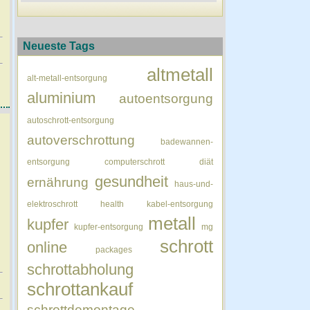
Neueste Tags
altmetall
alt-metall-entsorgung
aluminium
autoentsorgung
autoschrott-entsorgung
autoverschrottung
badewannen-
entsorgung
computerschrott
diät
gesundheit
ernährung
haus-und-
elektroschrott
health
kabel-entsorgung
metall
kupfer
kupfer-entsorgung
mg
schrott
online
packages
schrottabholung
schrottankauf
schrottdemontage