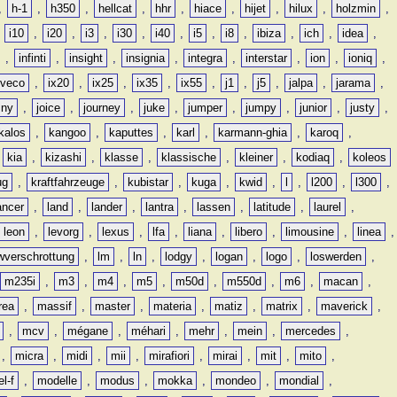
,
h-1
,
h350
,
hellcat
,
hhr
,
hiace
,
hijet
,
hilux
,
holzmin
,
,
i10
,
i20
,
i3
,
i30
,
i40
,
i5
,
i8
,
ibiza
,
ich
,
idea
,
,
infinti
,
insight
,
insignia
,
integra
,
interstar
,
ion
,
ioniq
,
iveco
,
ix20
,
ix25
,
ix35
,
ix55
,
j1
,
j5
,
jalpa
,
jarama
,
mny
,
joice
,
journey
,
juke
,
jumper
,
jumpy
,
junior
,
justy
,
kalos
,
kangoo
,
kaputtes
,
karl
,
karmann-ghia
,
karoq
,
,
kia
,
kizashi
,
klasse
,
klassische
,
kleiner
,
kodiaq
,
koleos
ug
,
kraftfahrzeuge
,
kubistar
,
kuga
,
kwid
,
l
,
l200
,
l300
,
ancer
,
land
,
lander
,
lantra
,
lassen
,
latitude
,
laurel
,
leon
,
levorg
,
lexus
,
lfa
,
liana
,
libero
,
limousine
,
linea
,
wverschrottung
,
lm
,
ln
,
lodgy
,
logan
,
logo
,
loswerden
,
m235i
,
m3
,
m4
,
m5
,
m50d
,
m550d
,
m6
,
macan
,
rea
,
massif
,
master
,
materia
,
matiz
,
matrix
,
maverick
,
,
mcv
,
mégane
,
méhari
,
mehr
,
mein
,
mercedes
,
,
micra
,
midi
,
mii
,
mirafiori
,
mirai
,
mit
,
mito
,
l-f
,
modelle
,
modus
,
mokka
,
mondeo
,
mondial
,