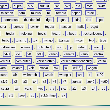
ggera
,
supra
,
suv
,
suzuki
,
sv
,
svr
,
svt
,
svx
,
swift
,
talisman
,
taro
,
taunus
,
tc
,
tempra
,
tepee
,
tercel
,
,
testarossa
,
thunderbird
,
tigra
,
tiguan
,
tiida
,
tino
,
tipo
,
ourer
,
tourneo
,
towner
,
toyota
,
traction
,
trafic
,
trajet
,
,
tredia
,
trekking
,
trevis
,
trezia
,
tribeca
,
trockenlegung
,
,
turbo
,
turismo
,
tüv
,
twingo
,
twintop
,
twizy
,
typ
,
type
nfallwagen
,
unimog
,
unlimited
,
uno
,
up
,
urban
,
urraco
,
,
v60
,
v70
,
v8
,
v90
,
vaneo
,
vanette
,
vario
,
vectra
,
verkauf
,
verkaufen
,
verschrotten
,
verschrottenflensburg
,
verso
,
varo
,
volante
,
volt
,
volvo
,
vw
,
w
,
w115)
,
wagon
,
dstar
,
wir
,
wohnmobil
,
wraith
,
wrangler
,
wrx
,
x
,
x-90
,
x1/9
,
x2
,
x3
,
x4
,
x5
,
x6
,
x7
,
xantia
,
xc40
,
xc60
xsara
,
xv
,
yaris
,
yeti
,
yrv
,
z.e.
,
z1
,
z3
,
z4
,
z8
,
rg
,
zl1
,
zoe
,
zu
,
zukünftige
,
zx