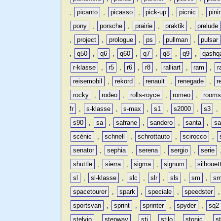
,
picanto
,
picasso
,
pick-up
,
picnic
,
pini
pony
,
porsche
,
prairie
,
praktik
,
prelude
,
project
,
prologue
,
ps
,
pullman
,
pulsar
,
q50
,
q6
,
q60
,
q7
,
q8
,
q9
,
qashq
r-klasse
,
r5
,
r6
,
r8
,
ralliart
,
ram
,
r
reisemobil
,
rekord
,
renault
,
renegade
,
r
rocky
,
rodeo
,
rolls-royce
,
romeo
,
rooms
fr
,
s-klasse
,
s-max
,
s1
,
s2000
,
s3
,
s90
,
sa
,
safrane
,
sandero
,
santa
,
sa
scénic
,
schnell
,
schrottauto
,
scirocco
,
senator
,
sephia
,
serena
,
sergio
,
serie
shuttle
,
sierra
,
sigma
,
signum
,
silhouet
sl
,
sl-klasse
,
slc
,
slr
,
sls
,
sm
,
sm
spacetourer
,
spark
,
speciale
,
speedster
sportsvan
,
sprint
,
sprinter
,
spyder
,
sq2
stelvio
,
stepway
,
sti
,
stilo
,
stonic
,
s