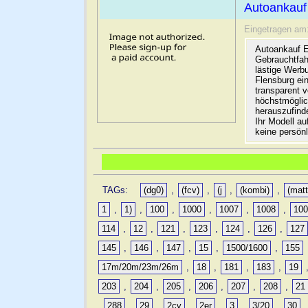
Autoankauf
Eingetragen am
Autoankauf E
Gebrauchtfah
lästige Werb
Flensburg ein
transparent 
höchstmöglic
herauszufinde
Ihr Modell a
keine persön
TAGs:
(dg0)
,
(fcv)
,
(j
,
(kombi)
,
(matt
1
,
1)
,
100
,
1000
,
1007
,
1008
,
10
114
,
12
,
121
,
123
,
124
,
126
,
127
145
,
146
,
147
,
15
,
1500/1600
,
155
17m/20m/23m/26m
,
18
,
181
,
183
,
19
203
,
204
,
205
,
206
,
207
,
208
,
21
,
288
,
29
,
2cv
,
2er
,
3
,
3/20
,
30