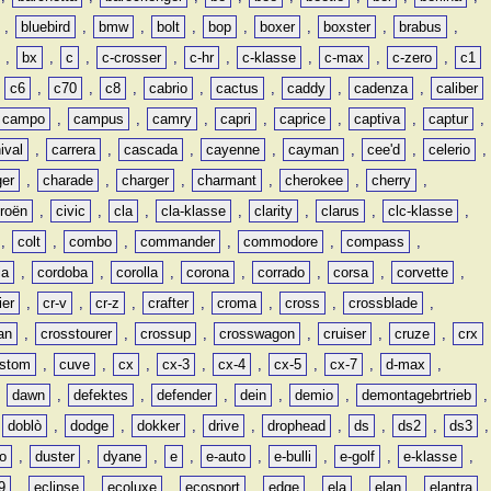
,
bluebird
,
bmw
,
bolt
,
bop
,
boxer
,
boxster
,
brabus
,
,
bx
,
c
,
c-crosser
,
c-hr
,
c-klasse
,
c-max
,
c-zero
,
c1
,
c6
,
c70
,
c8
,
cabrio
,
cactus
,
caddy
,
cadenza
,
caliber
campo
,
campus
,
camry
,
capri
,
caprice
,
captiva
,
captur
,
ival
,
carrera
,
cascada
,
cayenne
,
cayman
,
cee'd
,
celerio
,
ger
,
charade
,
charger
,
charmant
,
cherokee
,
cherry
,
troën
,
civic
,
cla
,
cla-klasse
,
clarity
,
clarus
,
clc-klasse
,
,
colt
,
combo
,
commander
,
commodore
,
compass
,
ia
,
cordoba
,
corolla
,
corona
,
corrado
,
corsa
,
corvette
,
ier
,
cr-v
,
cr-z
,
crafter
,
croma
,
cross
,
crossblade
,
an
,
crosstourer
,
crossup
,
crosswagon
,
cruiser
,
cruze
,
crx
stom
,
cuve
,
cx
,
cx-3
,
cx-4
,
cx-5
,
cx-7
,
d-max
,
,
dawn
,
defektes
,
defender
,
dein
,
demio
,
demontagebrtrieb
,
,
doblò
,
dodge
,
dokker
,
drive
,
drophead
,
ds
,
ds2
,
ds3
,
o
,
duster
,
dyane
,
e
,
e-auto
,
e-bulli
,
e-golf
,
e-klasse
,
9
,
eclipse
,
ecoluxe
,
ecosport
,
edge
,
ela
,
elan
,
elantra
,