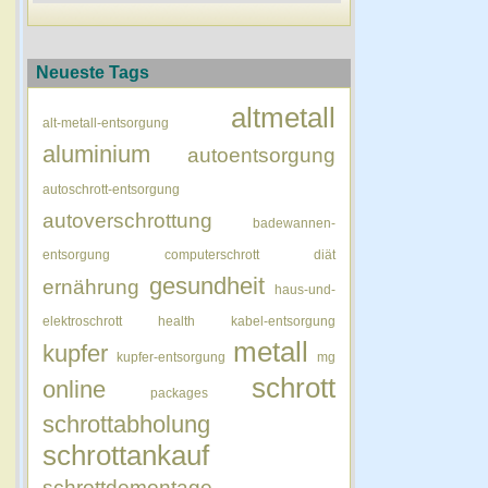
Neueste Tags
altmetall
alt-metall-entsorgung
aluminium
autoentsorgung
autoschrott-entsorgung
autoverschrottung
badewannen-
entsorgung
computerschrott
diät
gesundheit
ernährung
haus-und-
elektroschrott
health
kabel-entsorgung
metall
kupfer
kupfer-entsorgung
mg
schrott
online
packages
schrottabholung
schrottankauf
schrottdemontage