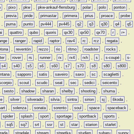
n
,
pixo
,
pkw
,
pkw-ankauf-flensburg
,
polar
,
polo
,
ponton
,
,
previa
,
pride
,
primastar
,
primera
,
prius
,
proace
,
probe
,
puma
,
punto
,
pv444
,
pv445
,
q2
,
q3
,
q30
,
q4
,
q5
ai
,
quattro
,
qubo
,
quoris
,
qx30
,
qx50
,
qx70
,
r
,
r+
,
ange
,
ranger
,
rapid
,
raptor
,
rav4
,
rc
,
rcz
,
regata
,
etona
,
reventón
,
rezzo
,
rio
,
ritmo
,
roadster
,
rocks
,
ter
,
rover
,
rs
,
runner
,
rx
,
rx4
,
rxh
,
s
,
s-coupé
,
s-
s4
,
s40
,
s5
,
s6
,
s60
,
s7
,
s70
,
s8
,
s80
,
s800
,
ntana
,
sapporo
,
satis
,
saveiro
,
saxo
,
sc
,
scaglietti
,
scorpio
,
scout
,
scudo
,
seat
,
sec
,
sedici
,
seicento
,
,
sesto
,
shadow
,
sharan
,
shelby
,
shooting
,
shuma
,
te
,
silver
,
silverado
,
silvia
,
sintra
,
sirion
,
sj
,
škoda
,
art
,
solenza
,
sonata
,
sorento
,
soul
,
space
,
spaceback
,
,
spider
,
splash
,
sport
,
sportage
,
sportback
,
sports
,
,
sq5
,
sq7
,
srt
,
ssr
,
st
,
star
,
starion
,
starlet
,
trada
,
stradale
,
stream
,
streetka
,
studien
,
subaru
,
sunny
,