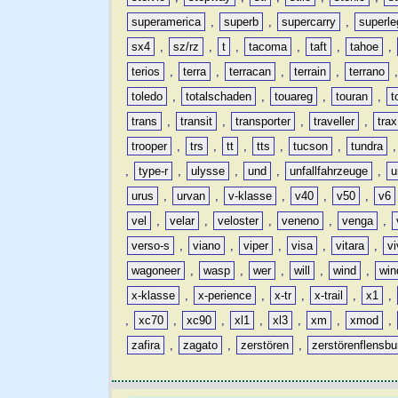
superamerica
,
superb
,
supercarry
,
superle
sx4
,
sz/rz
,
t
,
tacoma
,
taft
,
tahoe
,
terios
,
terra
,
terracan
,
terrain
,
terrano
toledo
,
totalschaden
,
touareg
,
touran
,
t
trans
,
transit
,
transporter
,
traveller
,
trax
trooper
,
trs
,
tt
,
tts
,
tucson
,
tundra
,
type-r
,
ulysse
,
und
,
unfallfahrzeuge
,
u
urus
,
urvan
,
v-klasse
,
v40
,
v50
,
v6
vel
,
velar
,
veloster
,
veneno
,
venga
,
verso-s
,
viano
,
viper
,
visa
,
vitara
,
vi
wagoneer
,
wasp
,
wer
,
will
,
wind
,
win
x-klasse
,
x-perience
,
x-tr
,
x-trail
,
x1
,
,
xc70
,
xc90
,
xl1
,
xl3
,
xm
,
xmod
,
zafira
,
zagato
,
zerstören
,
zerstörenflensbu