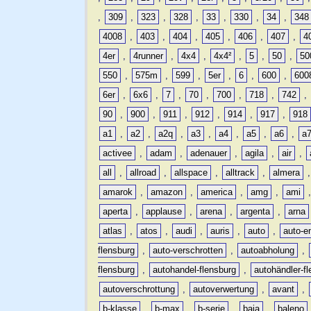
,
309
,
323
,
328
,
33
,
330
,
34
,
348
4008
,
403
,
404
,
405
,
406
,
407
,
4
4er
,
4runner
,
4x4
,
4x4²
,
5
,
50
,
50
550
,
575m
,
599
,
5er
,
6
,
600
,
600
6er
,
6x6
,
7
,
70
,
700
,
718
,
742
,
90
,
900
,
911
,
912
,
914
,
917
,
918
a1
,
a2
,
a2q
,
a3
,
a4
,
a5
,
a6
,
a
activee
,
adam
,
adenauer
,
agila
,
air
,
all
,
allroad
,
allspace
,
alltrack
,
almera
amarok
,
amazon
,
america
,
amg
,
ami
aperta
,
applause
,
arena
,
argenta
,
arna
atlas
,
atos
,
audi
,
auris
,
auto
,
auto-e
flensburg
,
auto-verschrotten
,
autoabholung
,
flensburg
,
autohandel-flensburg
,
autohändler-f
autoverschrottung
,
autoverwertung
,
avant
,
b-klasse
,
b-max
,
b-serie
,
baja
,
baleno