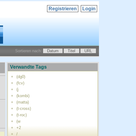
Registrieren
Login
Sortieren nach:
Datum
Titel
URL
Verwandte Tags
+
(dg0)
+
(fcv)
+
(j
+
(kombi)
+
(matta)
+
(t-cross)
+
(t-roc)
+
(w
+
+2
+
/