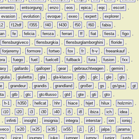
lemento
,
entsorgung
,
enzo
,
eos
,
epica
,
eqc
,
escort
,
evasion
,
evolution
,
evoque
,
exeo
,
expert
,
explorer
,
12
,
f12tdf
,
f355
,
f40
,
f430
,
f50
,
f60
,
fabia
,
man
,
fe
,
felicia
,
feroza
,
ferrari
,
ff
,
fiat
,
fiesta
,
figo
,
,
flensburgiveco
,
flensburgkia
,
flensburglamborghini
,
floride
,
,
forjeremy
,
formore
,
fortwo
,
fox
,
fr
,
fr-v
,
freeankauf
,
era
,
fuego
,
fuel
,
fuelcell
,
fullback
,
fura
,
fusion
,
fxx
,
laxy
,
gallardo
,
galloper
,
gear
,
gebrauchtwagen
,
gemini
,
giulia
,
giulietta
,
gla
,
gla-klasse
,
glb
,
glc
,
gle
,
gls
,
de
,
grandeur
,
grandis
,
grandland
,
großer
,
gs
,
gs/gsa
,
gt
gta
,
gtb
,
gtc
,
gtc4lusso
,
gtd
,
gte
,
gti
,
gto
,
,
h-1
,
h350
,
hellcat
,
hhr
,
hiace
,
hijet
,
hilux
,
holzmin
,
,
i10
,
i20
,
i3
,
i30
,
i40
,
i5
,
i8
,
ibiza
,
ich
,
idea
,
,
infinti
,
insight
,
insignia
,
integra
,
interstar
,
ion
,
ioniq
,
iveco
,
ix20
,
ix25
,
ix35
,
ix55
,
j1
,
j5
,
jalpa
,
jarama
,
mny
,
joice
,
journey
,
juke
,
jumper
,
jumpy
,
junior
,
justy
,