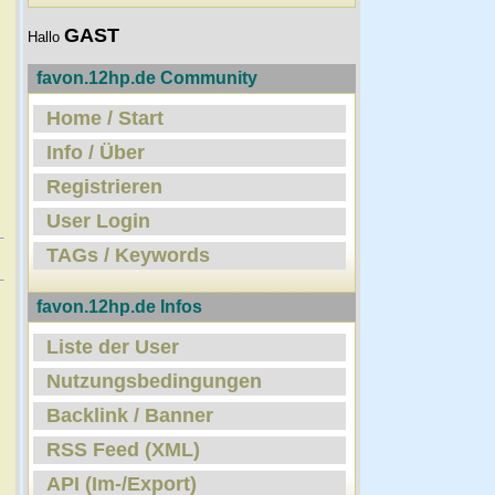
GAST
Hallo
favon.12hp.de Community
Home / Start
Info / Über
Registrieren
User Login
TAGs / Keywords
favon.12hp.de Infos
Liste der User
Nutzungsbedingungen
Backlink / Banner
RSS Feed (XML)
API (Im-/Export)