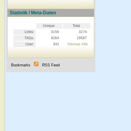
Statistik / Meta-Daten
Unique
Total
Links:
3156
3274
TAGs:
9264
19587
User:
342
Sitemap XML
Bookmarks
RSS Feed