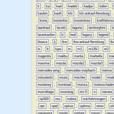
k
,
ka
,
kad
,
kadett
,
kadjar
,
käfer
,
kaufen
,
kauft
,
kfz
,
kfz-ankauf-flensburg
,
kona
,
kostenlos
,
kostenlose
,
kraftfahrze
laankauf
,
lacetti
,
laguna
,
lamborghini
,
l
laverkaufen
,
lc
,
leaf
,
legacy
,
legend
,
liteace
,
lj
,
lkw
,
lkw-ankauf-flensburg
,
lk
ls
,
lt
,
lupo
,
m
,
m1
,
m135i
,
m2
,
magentis
,
malibu
,
manta
,
marbella
,
ma
maxima
,
mazda
,
mazda2
,
mazda3
,
mb
mercedes-amg
,
mercedes-maybach
,
meriva
mitsubishi
,
miura
,
möchte
,
model
,
mode
monterey
,
montreal
,
monza
,
motorschade
murciélago
,
mustang
,
mx-5
,
n
,
navara
,
np300
,
nsx
,
nubira
,
nutzfahrzeugen
,
n
,
opc
,
opel
,
opirus
,
optima
,
orion
,
or
panamera
,
panda
,
partner
,
paseo
,
pass