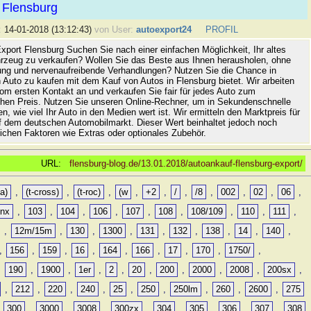
 Flensburg
:
14-01-2018 (13:12:43)
von User:
autoexport24
PROFIL
xport Flensburg Suchen Sie nach einer einfachen Möglichkeit, Ihr altes
rzeug zu verkaufen? Wollen Sie das Beste aus Ihnen herausholen, ohne
ung und nervenaufreibende Verhandlungen? Nutzen Sie die Chance in
 Auto zu kaufen mit dem Kauf von Autos in Flensburg bietet. Wir arbeiten
vom ersten Kontakt an und verkaufen Sie fair für jedes Auto zum
hen Preis. Nutzen Sie unseren Online-Rechner, um in Sekundenschnelle
n, wie viel Ihr Auto in den Medien wert ist. Wir ermitteln den Marktpreis für
uf dem deutschen Automobilmarkt. Dieser Wert beinhaltet jedoch noch
lichen Faktoren wie Extras oder optionales Zubehör.
URL:
flensburg-blog.de/13.01.2018/autoankauf-flensburg-export/
a)
,
(t-cross)
,
(t-roc)
,
(w
,
+2
,
/
,
/8
,
002
,
02
,
06
,
0nx
,
103
,
104
,
106
,
107
,
108
,
108/109
,
110
,
111
,
,
12m/15m
,
130
,
1300
,
131
,
132
,
138
,
14
,
140
,
,
156
,
159
,
16
,
164
,
166
,
17
,
170
,
1750/
,
,
190
,
1900
,
1er
,
2
,
20
,
200
,
2000
,
2008
,
200sx
,
,
212
,
220
,
240
,
25
,
250
,
250lm
,
260
,
2600
,
275
,
300
,
3000
,
3008
,
300zx
,
304
,
305
,
306
,
307
,
308