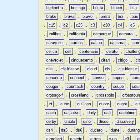
berlinetta
,
berlingo
,
besta
,
bipper
,
blitz
brake
,
brava
,
bravo
,
brera
,
brz
,
bus
,
c15
,
c2
,
c25
,
c3
,
c30
,
c4
,
c5
,
calibra
,
california
,
camargue
,
camaro
,
caravelle
,
carens
,
carina
,
carisma
,
carn
celica
,
cell
,
centenario
,
cerato
,
challen
chevrolet
,
cinquecento
,
citan
,
citigo
,
ci
clio
,
clk-klasse
,
cloud
,
cls
,
cls-klasse
concerto
,
connect
,
consul
,
copen
,
cord
cougar
,
countach
,
country
,
coupé
,
cour
crossgolf
,
crossland
,
crosspolo
,
crosstour
,
ct
,
cube
,
cullinan
,
cuore
,
cupra
,
cu
dacia
,
daihatsu
,
daily
,
dart
,
dauphine
derby
,
diablo
,
dino
,
disco
,
discovery
ds4
,
ds5
,
ds6
,
ducato
,
dune
,
durang
e-mehari
,
e-serie
,
e-tron
,
e-up
,
e3
,
e