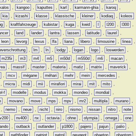
kalos
,
kangoo
,
kaputtes
,
karl
,
karmann-ghia
,
karoq
,
,
kia
,
kizashi
,
klasse
,
klassische
,
kleiner
,
kodiaq
,
koleos
ug
,
kraftfahrzeuge
,
kubistar
,
kuga
,
kwid
,
l
,
l200
,
l300
,
ancer
,
land
,
lander
,
lantra
,
lassen
,
latitude
,
laurel
,
leon
,
levorg
,
lexus
,
lfa
,
liana
,
libero
,
limousine
,
linea
,
wverschrottung
,
lm
,
ln
,
lodgy
,
logan
,
logo
,
loswerden
,
m235i
,
m3
,
m4
,
m5
,
m50d
,
m550d
,
m6
,
macan
,
rea
,
massif
,
master
,
materia
,
matiz
,
matrix
,
maverick
,
,
mcv
,
mégane
,
méhari
,
mehr
,
mein
,
mercedes
,
,
micra
,
midi
,
mii
,
mirafiori
,
mirai
,
mit
,
mito
,
l-f
,
modelle
,
modus
,
mokka
,
mondeo
,
mondial
,
n
,
movano
,
move
,
mps
,
mpv
,
mr2
,
multipla
,
murano
,
,
nemo
,
neue
,
nicht
,
niro
,
nismo
,
nissan
,
nitro
,
note
v200
,
nv400
,
nx
,
octavia
,
ohne
,
olympia
,
omega
,
one
lando
,
outback
,
outlander
,
p1800
,
pajero
,
pajun
,
palio
,
at
,
pathfinder
,
patriot
,
patrol
,
peugeot
,
phaeton
,
phantom