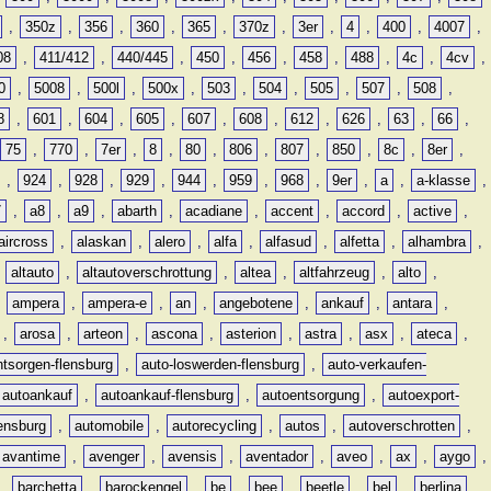
,
350z
,
356
,
360
,
365
,
370z
,
3er
,
4
,
400
,
4007
,
08
,
411/412
,
440/445
,
450
,
456
,
458
,
488
,
4c
,
4cv
,
0
,
5008
,
500l
,
500x
,
503
,
504
,
505
,
507
,
508
,
8
,
601
,
604
,
605
,
607
,
608
,
612
,
626
,
63
,
66
,
75
,
770
,
7er
,
8
,
80
,
806
,
807
,
850
,
8c
,
8er
,
,
924
,
928
,
929
,
944
,
959
,
968
,
9er
,
a
,
a-klasse
,
7
,
a8
,
a9
,
abarth
,
acadiane
,
accent
,
accord
,
active
,
aircross
,
alaskan
,
alero
,
alfa
,
alfasud
,
alfetta
,
alhambra
,
,
altauto
,
altautoverschrottung
,
altea
,
altfahrzeug
,
alto
,
,
ampera
,
ampera-e
,
an
,
angebotene
,
ankauf
,
antara
,
,
arosa
,
arteon
,
ascona
,
asterion
,
astra
,
asx
,
ateca
,
ntsorgen-flensburg
,
auto-loswerden-flensburg
,
auto-verkaufen-
autoankauf
,
autoankauf-flensburg
,
autoentsorgung
,
autoexport-
lensburg
,
automobile
,
autorecycling
,
autos
,
autoverschrotten
,
avantime
,
avenger
,
avensis
,
aventador
,
aveo
,
ax
,
aygo
,
,
barchetta
,
barockengel
,
be
,
bee
,
beetle
,
bel
,
berlina
,