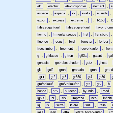
elc
,
electric
,
elektrosportler
,
element
,
e
espace
,
espada
,
ev
,
evalia
,
evanda
,
export
,
express
,
extreme
,
f
,
f-150
,
f
fahrzeugankauf
,
fahrzeugverkauf
,
favorit/for
fiorino
,
firmenfahrzeuge
,
first
,
flensburg
fluence
,
focus
,
ford
,
forester
,
forfour
freeclimber
,
freemont
,
freeverkaufen
,
front
g
,
g-klasse
,
g-tron
,
g93a
,
galant
,
ga
genesis
,
getriebeschaden
,
getz
,
ghost
,
glt
,
golf
,
gran
,
granada
,
grand
,
gran
,
gt-r
,
gt2
,
gt3
,
gt350
,
gt4
,
gt86
,
gto/ankauf
,
gto/verkaufen
,
gts
,
gtv
,
h
honda
,
hr-v
,
huracán
,
hyundai
,
i-road
ignis
,
ihr
,
iltis
,
impreza
,
inca
,
infiniti
iq
,
is
,
isetta
,
islero
,
isuzu
,
italia
,
jazz
,
jeep
,
jetta
,
jetztautoverkaufen
,
ji