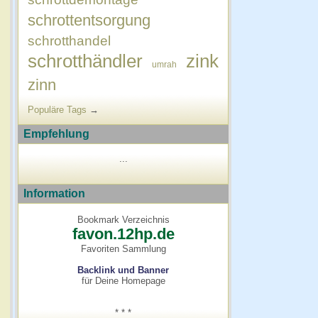
schrottentsorgung
schrotthandel
schrotthändler
zink
umrah
zinn
Populäre Tags
→
Empfehlung
...
Information
Bookmark Verzeichnis
favon.12hp.de
Favoriten Sammlung
Backlink und Banner
für Deine Homepage
* * *