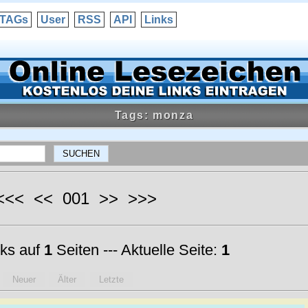
TAGs
User
RSS
API
Links
Tags: monza
 <<< << 001 >> >>>
ks auf
1
Seiten --- Aktuelle Seite:
1
Neuer
Älter
Letzte