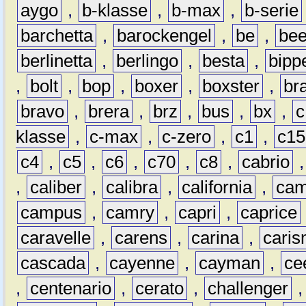
aygo
,
b-klasse
,
b-max
,
b-serie
barchetta
,
barockengel
,
be
,
be
berlinetta
,
berlingo
,
besta
,
bipp
,
bolt
,
bop
,
boxer
,
boxster
,
br
bravo
,
brera
,
brz
,
bus
,
bx
,
c
klasse
,
c-max
,
c-zero
,
c1
,
c15
c4
,
c5
,
c6
,
c70
,
c8
,
cabrio
,
caliber
,
calibra
,
california
,
cam
campus
,
camry
,
capri
,
caprice
caravelle
,
carens
,
carina
,
cari
cascada
,
cayenne
,
cayman
,
ce
,
centenario
,
cerato
,
challenger