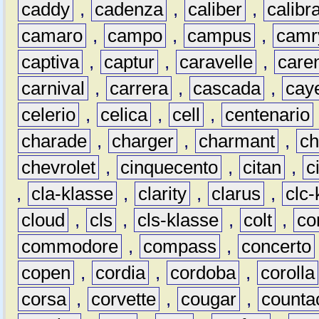
caddy
,
cadenza
,
caliber
,
calibr
camaro
,
campo
,
campus
,
camr
captiva
,
captur
,
caravelle
,
care
carnival
,
carrera
,
cascada
,
cay
celerio
,
celica
,
cell
,
centenario
charade
,
charger
,
charmant
,
ch
chevrolet
,
cinquecento
,
citan
,
c
,
cla-klasse
,
clarity
,
clarus
,
clc-
cloud
,
cls
,
cls-klasse
,
colt
,
c
commodore
,
compass
,
concerto
copen
,
cordia
,
cordoba
,
corolla
corsa
,
corvette
,
cougar
,
counta