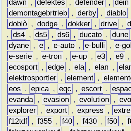
dawn
,
defektes
,
defender
,
dein
demontagebrtrieb
,
derby
,
diablo
doblò
,
dodge
,
dokker
,
drive
,
,
ds4
,
ds5
,
ds6
,
ducato
,
dune
dyane
,
e
,
e-auto
,
e-bulli
,
e-gol
e-serie
,
e-tron
,
e-up
,
e3
,
e9
ecosport
,
edge
,
ela
,
elan
,
ela
elektrosportler
,
element
,
element
eos
,
epica
,
eqc
,
escort
,
espa
evanda
,
evasion
,
evolution
,
ev
explorer
,
export
,
express
,
extr
f12tdf
,
f355
,
f40
,
f430
,
f50
,
f