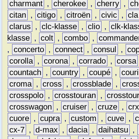
charmant
,
cherokee
,
cherry
,
ch
citan
,
citigo
,
citroën
,
civic
,
cla
clarus
,
clc-klasse
,
clio
,
clk-kla
klasse
,
colt
,
combo
,
commande
,
concerto
,
connect
,
consul
,
co
corolla
,
corona
,
corrado
,
corsa
countach
,
country
,
coupé
,
couri
croma
,
cross
,
crossblade
,
cros
crosspolo
,
crosstouran
,
crosstou
crosswagon
,
cruiser
,
cruze
,
cr
cuore
,
cupra
,
custom
,
cuve
,
cx-7
,
d-max
,
dacia
,
daihatsu
,