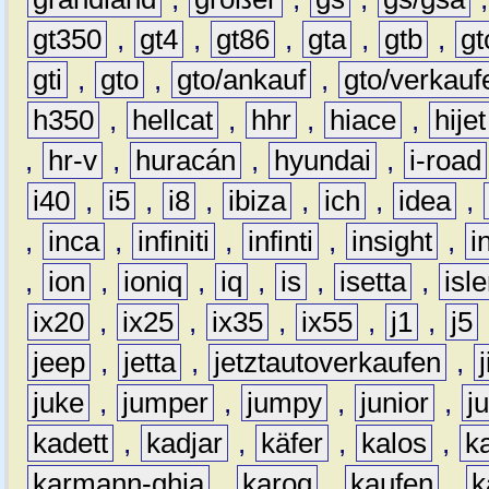
gt350
,
gt4
,
gt86
,
gta
,
gtb
,
gt
gti
,
gto
,
gto/ankauf
,
gto/verkauf
h350
,
hellcat
,
hhr
,
hiace
,
hijet
,
hr-v
,
huracán
,
hyundai
,
i-road
i40
,
i5
,
i8
,
ibiza
,
ich
,
idea
,
,
inca
,
infiniti
,
infinti
,
insight
,
i
,
ion
,
ioniq
,
iq
,
is
,
isetta
,
isl
ix20
,
ix25
,
ix35
,
ix55
,
j1
,
j5
jeep
,
jetta
,
jetztautoverkaufen
,
juke
,
jumper
,
jumpy
,
junior
,
j
kadett
,
kadjar
,
käfer
,
kalos
,
k
karmann-ghia
,
karoq
,
kaufen
,
k