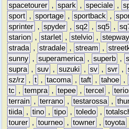
spacetourer
,
spark
,
speciale
,
s
sport
,
sportage
,
sportback
,
spo
sprinter
,
spyder
,
sq2
,
sq5
,
sq
starion
,
starlet
,
stelvio
,
stepwa
strada
,
stradale
,
stream
,
street
sunny
,
superamerica
,
superb
,
supra
,
suv
,
suzuki
,
sv
,
svr
,
sz/rz
,
t
,
tacoma
,
taft
,
tahoe
,
tc
,
tempra
,
tepee
,
tercel
,
teri
terrain
,
terrano
,
testarossa
,
thu
tiida
,
tino
,
tipo
,
toledo
,
totals
tourer
,
tourneo
,
towner
,
toyota