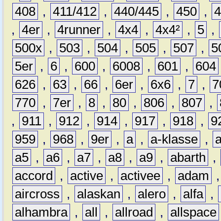
408
,
411/412
,
440/445
,
450
,
,
4er
,
4runner
,
4x4
,
4x4²
,
5
,
500x
,
503
,
504
,
505
,
507
,
5
5er
,
6
,
600
,
6008
,
601
,
604
626
,
63
,
66
,
6er
,
6x6
,
7
,
7
770
,
7er
,
8
,
80
,
806
,
807
,
,
911
,
912
,
914
,
917
,
918
,
9
959
,
968
,
9er
,
a
,
a-klasse
,
a5
,
a6
,
a7
,
a8
,
a9
,
abarth
,
accord
,
active
,
activee
,
adam
aircross
,
alaskan
,
alero
,
alfa
,
alhambra
,
all
,
allroad
,
allspace