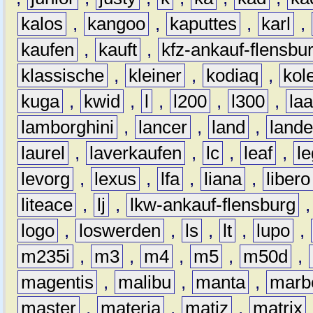
kalos
,
kangoo
,
kaputtes
,
karl
,
kaufen
,
kauft
,
kfz-ankauf-flensbu
klassische
,
kleiner
,
kodiaq
,
kol
kuga
,
kwid
,
l
,
l200
,
l300
,
la
lamborghini
,
lancer
,
land
,
lande
laurel
,
laverkaufen
,
lc
,
leaf
,
l
levorg
,
lexus
,
lfa
,
liana
,
libero
liteace
,
lj
,
lkw-ankauf-flensburg
logo
,
loswerden
,
ls
,
lt
,
lupo
,
m235i
,
m3
,
m4
,
m5
,
m50d
,
magentis
,
malibu
,
manta
,
marb
master
,
materia
,
matiz
,
matrix