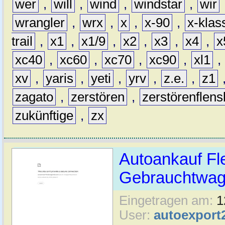
wer
,
will
,
wind
,
windstar
,
wir
wrangler
,
wrx
,
x
,
x-90
,
x-klas
trail
,
x1
,
x1/9
,
x2
,
x3
,
x4
,
x
xc40
,
xc60
,
xc70
,
xc90
,
xl1
,
xv
,
yaris
,
yeti
,
yrv
,
z.e.
,
z1
zagato
,
zerstören
,
zerstörenflen
zukünftige
,
zx
Autoankauf Fl
Gebrauchtwage
Eingetragen am:
1
User:
autoexport