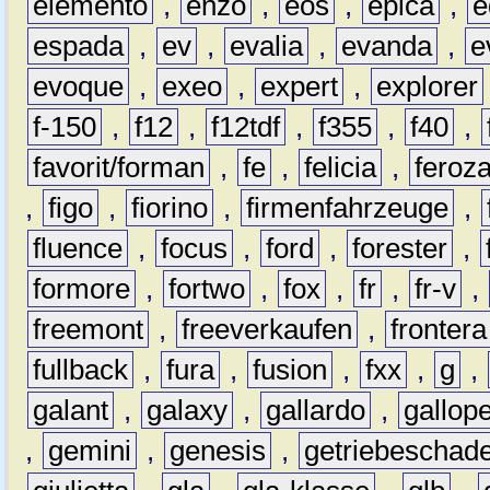
elemento
,
enzo
,
eos
,
epica
,
e
espada
,
ev
,
evalia
,
evanda
,
e
evoque
,
exeo
,
expert
,
explorer
f-150
,
f12
,
f12tdf
,
f355
,
f40
,
favorit/forman
,
fe
,
felicia
,
feroz
,
figo
,
fiorino
,
firmenfahrzeuge
,
fluence
,
focus
,
ford
,
forester
,
formore
,
fortwo
,
fox
,
fr
,
fr-v
,
freemont
,
freeverkaufen
,
frontera
fullback
,
fura
,
fusion
,
fxx
,
g
,
galant
,
galaxy
,
gallardo
,
gallop
,
gemini
,
genesis
,
getriebeschad