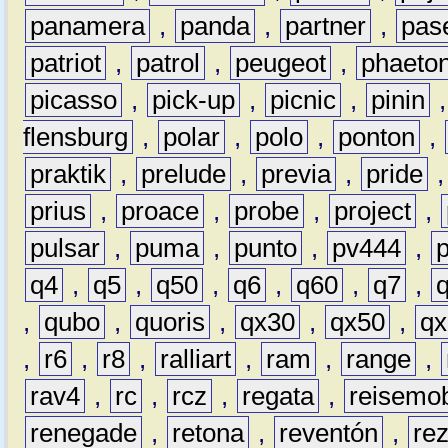
panamera
,
panda
,
partner
,
pas
patriot
,
patrol
,
peugeot
,
phaeto
picasso
,
pick-up
,
picnic
,
pinin
flensburg
,
polar
,
polo
,
ponton
,
praktik
,
prelude
,
previa
,
pride
prius
,
proace
,
probe
,
project
,
pulsar
,
puma
,
punto
,
pv444
,
q4
,
q5
,
q50
,
q6
,
q60
,
q7
,
,
qubo
,
quoris
,
qx30
,
qx50
,
qx
,
r6
,
r8
,
ralliart
,
ram
,
range
,
rav4
,
rc
,
rcz
,
regata
,
reisemob
renegade
,
retona
,
reventón
,
re