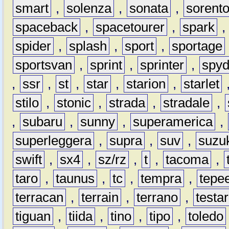
smart
,
solenza
,
sonata
,
sorent
spaceback
,
spacetourer
,
spark
spider
,
splash
,
sport
,
sportage
sportsvan
,
sprint
,
sprinter
,
spyd
,
ssr
,
st
,
star
,
starion
,
starlet
stilo
,
stonic
,
strada
,
stradale
,
,
subaru
,
sunny
,
superamerica
,
superleggera
,
supra
,
suv
,
suzu
swift
,
sx4
,
sz/rz
,
t
,
tacoma
,
taro
,
taunus
,
tc
,
tempra
,
tepe
terracan
,
terrain
,
terrano
,
testa
tiguan
,
tiida
,
tino
,
tipo
,
toledo