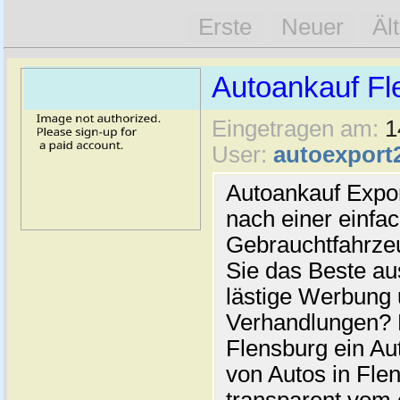
Erste
Neuer
Äl
Autoankauf Fl
Eingetragen am:
1
User:
autoexport
Autoankauf Expo
nach einer einfac
Gebrauchtfahrze
Sie das Beste au
lästige Werbung
Verhandlungen? 
Flensburg ein Au
von Autos in Flen