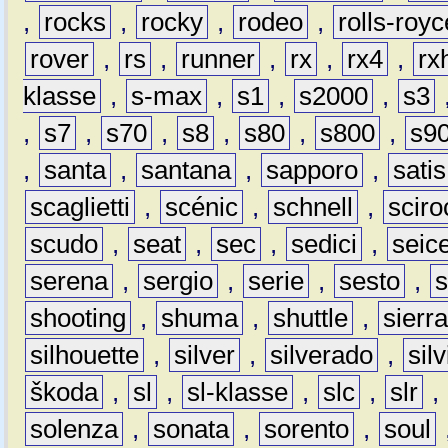
,
rocks
,
rocky
,
rodeo
,
rolls-royc
rover
,
rs
,
runner
,
rx
,
rx4
,
rx
klasse
,
s-max
,
s1
,
s2000
,
s3
,
s7
,
s70
,
s8
,
s80
,
s800
,
s9
,
santa
,
santana
,
sapporo
,
satis
scaglietti
,
scénic
,
schnell
,
sciro
scudo
,
seat
,
sec
,
sedici
,
seic
serena
,
sergio
,
serie
,
sesto
,
shooting
,
shuma
,
shuttle
,
sierr
silhouette
,
silver
,
silverado
,
silv
škoda
,
sl
,
sl-klasse
,
slc
,
slr
,
solenza
,
sonata
,
sorento
,
soul