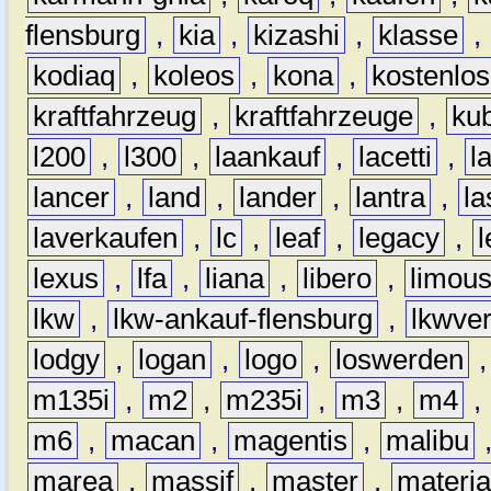
flensburg
,
kia
,
kizashi
,
klasse
,
kodiaq
,
koleos
,
kona
,
kostenlos
kraftfahrzeug
,
kraftfahrzeuge
,
kub
l200
,
l300
,
laankauf
,
lacetti
,
l
lancer
,
land
,
lander
,
lantra
,
la
laverkaufen
,
lc
,
leaf
,
legacy
,
lexus
,
lfa
,
liana
,
libero
,
limous
lkw
,
lkw-ankauf-flensburg
,
lkwver
lodgy
,
logan
,
logo
,
loswerden
m135i
,
m2
,
m235i
,
m3
,
m4
,
m6
,
macan
,
magentis
,
malibu
marea
,
massif
,
master
,
materi