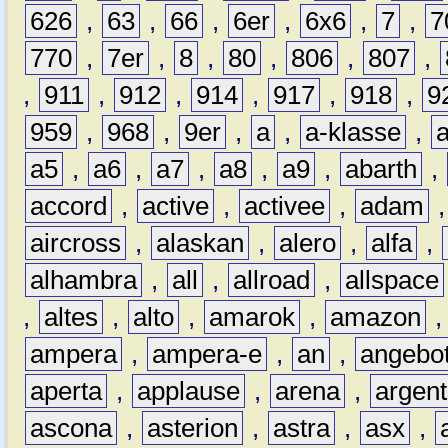
626
,
63
,
66
,
6er
,
6x6
,
7
,
7
770
,
7er
,
8
,
80
,
806
,
807
,
,
911
,
912
,
914
,
917
,
918
,
9
959
,
968
,
9er
,
a
,
a-klasse
,
a5
,
a6
,
a7
,
a8
,
a9
,
abarth
,
accord
,
active
,
activee
,
adam
aircross
,
alaskan
,
alero
,
alfa
,
alhambra
,
all
,
allroad
,
allspace
,
altes
,
alto
,
amarok
,
amazon
ampera
,
ampera-e
,
an
,
angebo
aperta
,
applause
,
arena
,
argen
ascona
,
asterion
,
astra
,
asx
,