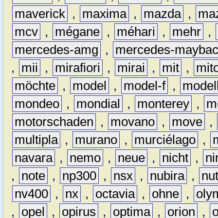
maverick
,
maxima
,
mazda
,
ma
mcv
,
mégane
,
méhari
,
mehr
,
mercedes-amg
,
mercedes-mayba
,
mii
,
mirafiori
,
mirai
,
mit
,
mit
möchte
,
model
,
model-f
,
model
mondeo
,
mondial
,
monterey
,
m
motorschaden
,
movano
,
move
,
multipla
,
murano
,
murciélago
,
navara
,
nemo
,
neue
,
nicht
,
ni
,
note
,
np300
,
nsx
,
nubira
,
nu
nv400
,
nx
,
octavia
,
ohne
,
oly
,
opel
,
opirus
,
optima
,
orion
,