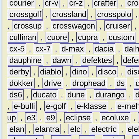
courier
,
cr-v
,
cr-z
,
crafter
,
cr
crossgolf
,
crossland
,
crosspolo
,
crossup
,
crosswagon
,
cruiser
,
cullinan
,
cuore
,
cupra
,
custom
cx-5
,
cx-7
,
d-max
,
dacia
,
dai
dauphine
,
dawn
,
defektes
,
defe
derby
,
diablo
,
dino
,
disco
,
dis
dokker
,
drive
,
drophead
,
ds
,
ds6
,
ducato
,
dune
,
durango
,
,
e-bulli
,
e-golf
,
e-klasse
,
e-meh
up
,
e3
,
e9
,
eclipse
,
ecoluxe
,
elan
,
elantra
,
elc
,
electric
,
ele