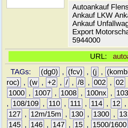
Autoankauf Flen
Ankauf LKW Ank
Ankauf Unfallwa
Export Motorsch
5944000
URL:
auto
TAGs:
(dg0)
,
(fcv)
,
(j
,
(komb
roc)
,
(w
,
+2
,
/
,
/8
,
002
,
02
1000
,
1007
,
1008
,
100nx
,
10
,
108/109
,
110
,
111
,
114
,
12
127
,
12m/15m
,
130
,
1300
,
13
145
,
146
,
147
,
15
,
1500/1600