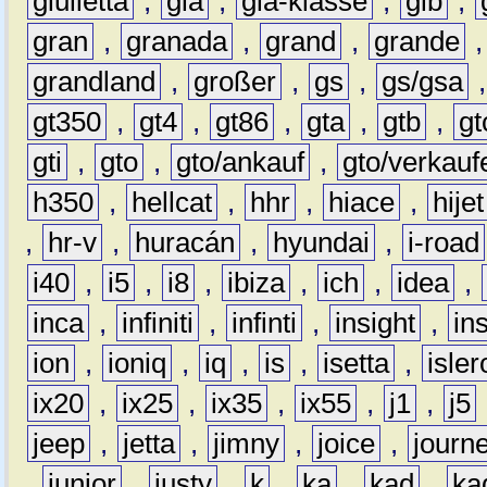
giulietta
,
gla
,
gla-klasse
,
glb
,
gran
,
granada
,
grand
,
grande
grandland
,
großer
,
gs
,
gs/gsa
gt350
,
gt4
,
gt86
,
gta
,
gtb
,
gt
gti
,
gto
,
gto/ankauf
,
gto/verkauf
h350
,
hellcat
,
hhr
,
hiace
,
hijet
,
hr-v
,
huracán
,
hyundai
,
i-road
i40
,
i5
,
i8
,
ibiza
,
ich
,
idea
,
inca
,
infiniti
,
infinti
,
insight
,
in
ion
,
ioniq
,
iq
,
is
,
isetta
,
isler
ix20
,
ix25
,
ix35
,
ix55
,
j1
,
j5
jeep
,
jetta
,
jimny
,
joice
,
journ
,
junior
,
justy
,
k
,
ka
,
kad
,
ka