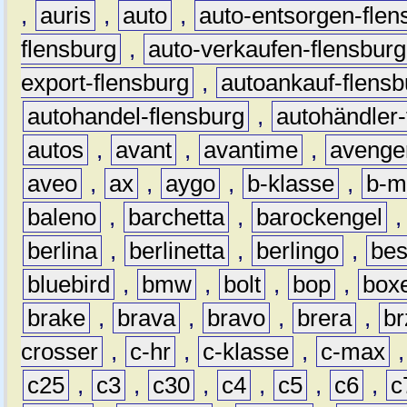
,
auris
,
auto
,
auto-entsorgen-flen
flensburg
,
auto-verkaufen-flensburg
export-flensburg
,
autoankauf-flensb
autohandel-flensburg
,
autohändler-
autos
,
avant
,
avantime
,
avenge
aveo
,
ax
,
aygo
,
b-klasse
,
b-m
baleno
,
barchetta
,
barockengel
berlina
,
berlinetta
,
berlingo
,
bes
bluebird
,
bmw
,
bolt
,
bop
,
box
brake
,
brava
,
bravo
,
brera
,
br
crosser
,
c-hr
,
c-klasse
,
c-max
c25
,
c3
,
c30
,
c4
,
c5
,
c6
,
c