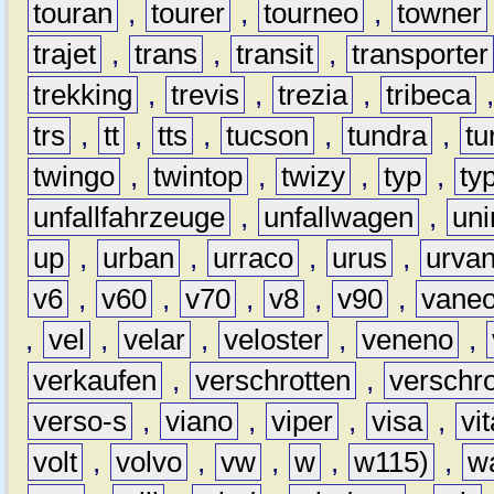
touran
,
tourer
,
tourneo
,
towner
trajet
,
trans
,
transit
,
transporter
trekking
,
trevis
,
trezia
,
tribeca
trs
,
tt
,
tts
,
tucson
,
tundra
,
tu
twingo
,
twintop
,
twizy
,
typ
,
ty
unfallfahrzeuge
,
unfallwagen
,
un
up
,
urban
,
urraco
,
urus
,
urva
v6
,
v60
,
v70
,
v8
,
v90
,
vane
,
vel
,
velar
,
veloster
,
veneno
,
verkaufen
,
verschrotten
,
verschro
verso-s
,
viano
,
viper
,
visa
,
vi
volt
,
volvo
,
vw
,
w
,
w115)
,
w