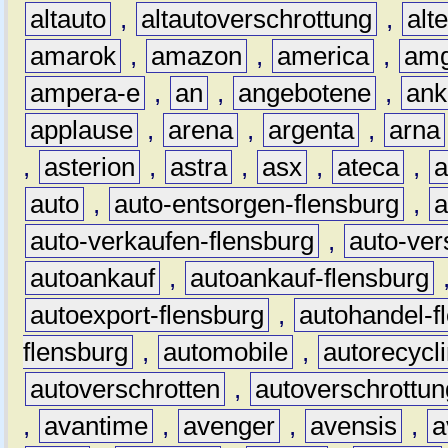
altauto
,
altautoverschrottung
,
alt
amarok
,
amazon
,
america
,
am
ampera-e
,
an
,
angebotene
,
ank
applause
,
arena
,
argenta
,
arna
,
asterion
,
astra
,
asx
,
ateca
,
a
auto
,
auto-entsorgen-flensburg
,
a
auto-verkaufen-flensburg
,
auto-ver
autoankauf
,
autoankauf-flensburg
autoexport-flensburg
,
autohandel-f
flensburg
,
automobile
,
autorecycl
autoverschrotten
,
autoverschrottun
,
avantime
,
avenger
,
avensis
,
a