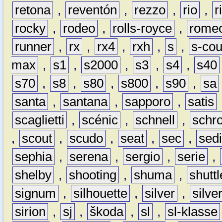
retona
,
reventón
,
rezzo
,
rio
,
r
rocky
,
rodeo
,
rolls-royce
,
rome
runner
,
rx
,
rx4
,
rxh
,
s
,
s-co
max
,
s1
,
s2000
,
s3
,
s4
,
s40
s70
,
s8
,
s80
,
s800
,
s90
,
sa
santa
,
santana
,
sapporo
,
satis
scaglietti
,
scénic
,
schnell
,
schro
,
scout
,
scudo
,
seat
,
sec
,
sedi
sephia
,
serena
,
sergio
,
serie
,
shelby
,
shooting
,
shuma
,
shuttl
signum
,
silhouette
,
silver
,
silve
sirion
,
sj
,
škoda
,
sl
,
sl-klasse