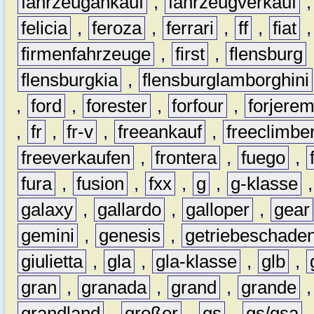
fahrzeugankauf
,
fahrzeugverkauf
felicia
,
feroza
,
ferrari
,
ff
,
fiat
firmenfahrzeuge
,
first
,
flensburg
flensburgkia
,
flensburglamborghini
,
ford
,
forester
,
forfour
,
forjere
,
fr
,
fr-v
,
freeankauf
,
freeclimbe
freeverkaufen
,
frontera
,
fuego
,
fura
,
fusion
,
fxx
,
g
,
g-klasse
galaxy
,
gallardo
,
galloper
,
gear
gemini
,
genesis
,
getriebeschade
giulietta
,
gla
,
gla-klasse
,
glb
,
gran
,
granada
,
grand
,
grande
grandland
,
großer
,
gs
,
gs/gsa