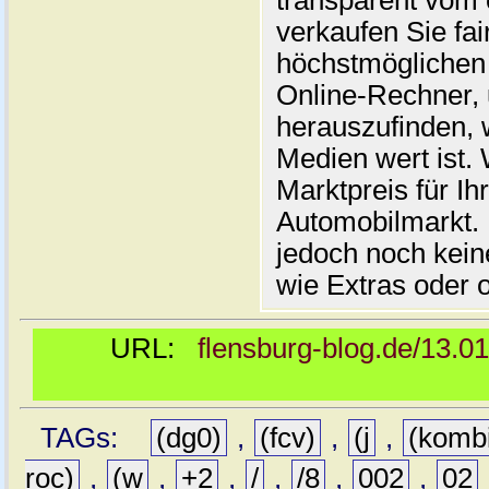
transparent vom 
verkaufen Sie fai
höchstmöglichen 
Online-Rechner,
herauszufinden, w
Medien wert ist. 
Marktpreis für I
Automobilmarkt. 
jedoch noch kein
wie Extras oder 
URL:
flensburg-blog.de/13.0
TAGs:
(dg0)
,
(fcv)
,
(j
,
(komb
roc)
,
(w
,
+2
,
/
,
/8
,
002
,
02