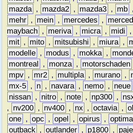
mazda
,
mazda2
,
mazda3
,
mb
mehr
,
mein
,
mercedes
,
merce
maybach
,
meriva
,
micra
,
midi
mit
,
mito
,
mitsubishi
,
miura
,
modelle
,
modus
,
mokka
,
mond
montreal
,
monza
,
motorschaden
mpv
,
mr2
,
multipla
,
murano
,
mx-5
,
n
,
navara
,
nemo
,
neue
nissan
,
nitro
,
note
,
np300
,
ns
,
nv200
,
nv400
,
nx
,
octavia
,
o
one
,
opc
,
opel
,
opirus
,
optim
outback
,
outlander
,
p1800
,
paje