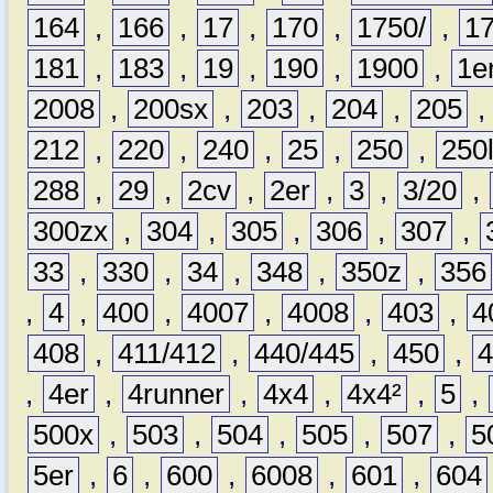
164
,
166
,
17
,
170
,
1750/
,
1
181
,
183
,
19
,
190
,
1900
,
1e
2008
,
200sx
,
203
,
204
,
205
212
,
220
,
240
,
25
,
250
,
250
288
,
29
,
2cv
,
2er
,
3
,
3/20
,
300zx
,
304
,
305
,
306
,
307
,
33
,
330
,
34
,
348
,
350z
,
356
,
4
,
400
,
4007
,
4008
,
403
,
4
408
,
411/412
,
440/445
,
450
,
,
4er
,
4runner
,
4x4
,
4x4²
,
5
,
500x
,
503
,
504
,
505
,
507
,
5
5er
,
6
,
600
,
6008
,
601
,
604