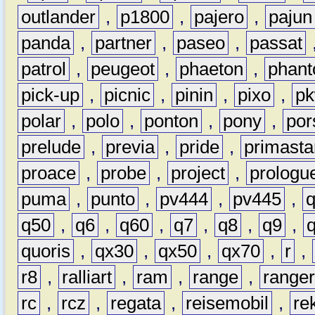
outlander
,
p1800
,
pajero
,
pajun
panda
,
partner
,
paseo
,
passat
patrol
,
peugeot
,
phaeton
,
phan
pick-up
,
picnic
,
pinin
,
pixo
,
p
polar
,
polo
,
ponton
,
pony
,
por
prelude
,
previa
,
pride
,
primasta
proace
,
probe
,
project
,
prologu
puma
,
punto
,
pv444
,
pv445
,
q50
,
q6
,
q60
,
q7
,
q8
,
q9
,
quoris
,
qx30
,
qx50
,
qx70
,
r
,
r8
,
ralliart
,
ram
,
range
,
range
rc
,
rcz
,
regata
,
reisemobil
,
re