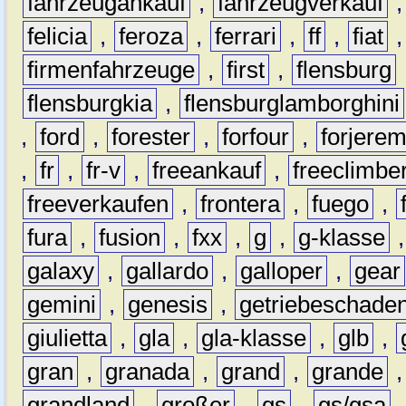
fahrzeugankauf
,
fahrzeugverkauf
felicia
,
feroza
,
ferrari
,
ff
,
fiat
firmenfahrzeuge
,
first
,
flensburg
flensburgkia
,
flensburglamborghini
,
ford
,
forester
,
forfour
,
forjere
,
fr
,
fr-v
,
freeankauf
,
freeclimbe
freeverkaufen
,
frontera
,
fuego
,
fura
,
fusion
,
fxx
,
g
,
g-klasse
galaxy
,
gallardo
,
galloper
,
gear
gemini
,
genesis
,
getriebeschade
giulietta
,
gla
,
gla-klasse
,
glb
,
gran
,
granada
,
grand
,
grande
grandland
,
großer
,
gs
,
gs/gsa