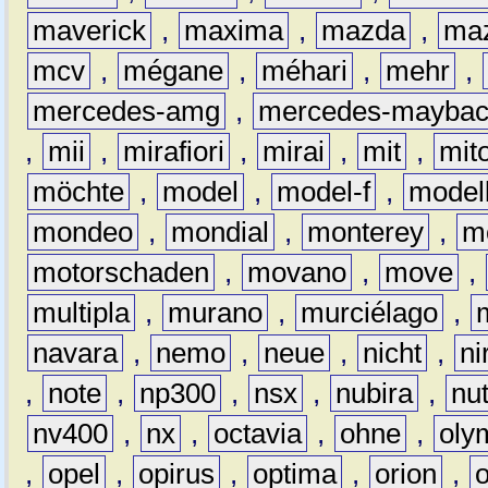
maverick
,
maxima
,
mazda
,
ma
mcv
,
mégane
,
méhari
,
mehr
,
mercedes-amg
,
mercedes-mayba
,
mii
,
mirafiori
,
mirai
,
mit
,
mit
möchte
,
model
,
model-f
,
model
mondeo
,
mondial
,
monterey
,
m
motorschaden
,
movano
,
move
,
multipla
,
murano
,
murciélago
,
navara
,
nemo
,
neue
,
nicht
,
ni
,
note
,
np300
,
nsx
,
nubira
,
nu
nv400
,
nx
,
octavia
,
ohne
,
oly
,
opel
,
opirus
,
optima
,
orion
,