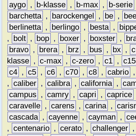
aygo
,
b-klasse
,
b-max
,
b-serie
barchetta
,
barockengel
,
be
,
be
berlinetta
,
berlingo
,
besta
,
bipp
,
bolt
,
bop
,
boxer
,
boxster
,
br
bravo
,
brera
,
brz
,
bus
,
bx
,
c
klasse
,
c-max
,
c-zero
,
c1
,
c15
c4
,
c5
,
c6
,
c70
,
c8
,
cabrio
,
caliber
,
calibra
,
california
,
cam
campus
,
camry
,
capri
,
caprice
caravelle
,
carens
,
carina
,
cari
cascada
,
cayenne
,
cayman
,
ce
,
centenario
,
cerato
,
challenger