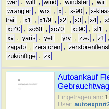
wer
,
will
,
wind
,
windstar
,
wir
wrangler
,
wrx
,
x
,
x-90
,
x-klas
trail
,
x1
,
x1/9
,
x2
,
x3
,
x4
,
x
xc40
,
xc60
,
xc70
,
xc90
,
xl1
,
xv
,
yaris
,
yeti
,
yrv
,
z.e.
,
z1
zagato
,
zerstören
,
zerstörenflen
zukünftige
,
zx
Autoankauf Fl
Gebrauchtwage
Eingetragen am:
1
User:
autoexport