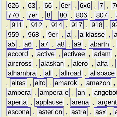
626
,
63
,
66
,
6er
,
6x6
,
7
,
7
770
,
7er
,
8
,
80
,
806
,
807
,
,
911
,
912
,
914
,
917
,
918
,
9
959
,
968
,
9er
,
a
,
a-klasse
,
a5
,
a6
,
a7
,
a8
,
a9
,
abarth
,
accord
,
active
,
activee
,
adam
aircross
,
alaskan
,
alero
,
alfa
,
alhambra
,
all
,
allroad
,
allspace
,
altes
,
alto
,
amarok
,
amazon
ampera
,
ampera-e
,
an
,
angebo
aperta
,
applause
,
arena
,
argen
ascona
,
asterion
,
astra
,
asx
,