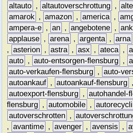
altauto
,
altautoverschrottung
,
alt
amarok
,
amazon
,
america
,
am
ampera-e
,
an
,
angebotene
,
ank
applause
,
arena
,
argenta
,
arna
,
asterion
,
astra
,
asx
,
ateca
,
a
auto
,
auto-entsorgen-flensburg
,
a
auto-verkaufen-flensburg
,
auto-ver
autoankauf
,
autoankauf-flensburg
autoexport-flensburg
,
autohandel-f
flensburg
,
automobile
,
autorecycl
autoverschrotten
,
autoverschrottun
,
avantime
,
avenger
,
avensis
,
a