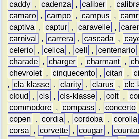
caddy
,
cadenza
,
caliber
,
calibr
camaro
,
campo
,
campus
,
camr
captiva
,
captur
,
caravelle
,
care
carnival
,
carrera
,
cascada
,
cay
celerio
,
celica
,
cell
,
centenario
charade
,
charger
,
charmant
,
ch
chevrolet
,
cinquecento
,
citan
,
c
,
cla-klasse
,
clarity
,
clarus
,
clc-
cloud
,
cls
,
cls-klasse
,
colt
,
c
commodore
,
compass
,
concerto
copen
,
cordia
,
cordoba
,
corolla
corsa
,
corvette
,
cougar
,
counta