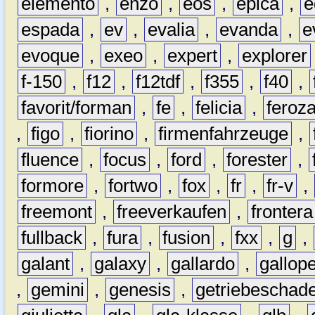
elemento
,
enzo
,
eos
,
epica
,
e
espada
,
ev
,
evalia
,
evanda
,
e
evoque
,
exeo
,
expert
,
explorer
f-150
,
f12
,
f12tdf
,
f355
,
f40
,
favorit/forman
,
fe
,
felicia
,
feroz
,
figo
,
fiorino
,
firmenfahrzeuge
,
fluence
,
focus
,
ford
,
forester
,
formore
,
fortwo
,
fox
,
fr
,
fr-v
,
freemont
,
freeverkaufen
,
frontera
fullback
,
fura
,
fusion
,
fxx
,
g
,
galant
,
galaxy
,
gallardo
,
gallop
,
gemini
,
genesis
,
getriebeschad