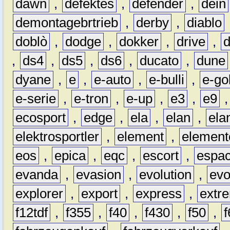
dawn
,
defektes
,
defender
,
dein
demontagebrtrieb
,
derby
,
diablo
doblò
,
dodge
,
dokker
,
drive
,
,
ds4
,
ds5
,
ds6
,
ducato
,
dune
dyane
,
e
,
e-auto
,
e-bulli
,
e-gol
e-serie
,
e-tron
,
e-up
,
e3
,
e9
ecosport
,
edge
,
ela
,
elan
,
ela
elektrosportler
,
element
,
element
eos
,
epica
,
eqc
,
escort
,
espa
evanda
,
evasion
,
evolution
,
ev
explorer
,
export
,
express
,
extr
f12tdf
,
f355
,
f40
,
f430
,
f50
,
f