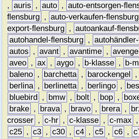
,
auris
,
auto
,
auto-entsorgen-flen
flensburg
,
auto-verkaufen-flensburg
export-flensburg
,
autoankauf-flensb
autohandel-flensburg
,
autohändler-
autos
,
avant
,
avantime
,
avenge
aveo
,
ax
,
aygo
,
b-klasse
,
b-m
baleno
,
barchetta
,
barockengel
berlina
,
berlinetta
,
berlingo
,
bes
bluebird
,
bmw
,
bolt
,
bop
,
box
brake
,
brava
,
bravo
,
brera
,
br
crosser
,
c-hr
,
c-klasse
,
c-max
c25
,
c3
,
c30
,
c4
,
c5
,
c6
,
c