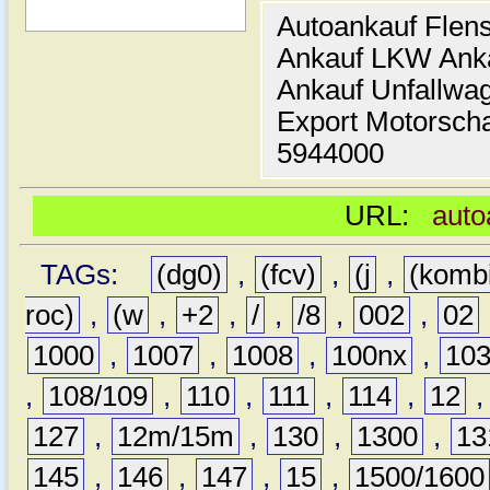
Autoankauf Flen
Ankauf LKW Ank
Ankauf Unfallwa
Export Motorsch
5944000
URL:
auto
TAGs:
(dg0)
,
(fcv)
,
(j
,
(komb
roc)
,
(w
,
+2
,
/
,
/8
,
002
,
02
1000
,
1007
,
1008
,
100nx
,
10
,
108/109
,
110
,
111
,
114
,
12
127
,
12m/15m
,
130
,
1300
,
13
145
,
146
,
147
,
15
,
1500/1600