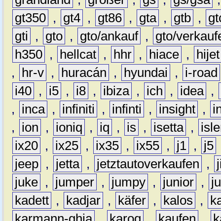
gt350
,
gt4
,
gt86
,
gta
,
gtb
,
gt
gti
,
gto
,
gto/ankauf
,
gto/verkauf
h350
,
hellcat
,
hhr
,
hiace
,
hijet
,
hr-v
,
huracán
,
hyundai
,
i-road
i40
,
i5
,
i8
,
ibiza
,
ich
,
idea
,
,
inca
,
infiniti
,
infinti
,
insight
,
i
,
ion
,
ioniq
,
iq
,
is
,
isetta
,
isl
ix20
,
ix25
,
ix35
,
ix55
,
j1
,
j5
jeep
,
jetta
,
jetztautoverkaufen
,
juke
,
jumper
,
jumpy
,
junior
,
j
kadett
,
kadjar
,
käfer
,
kalos
,
k
karmann-ghia
,
karoq
,
kaufen
,
k