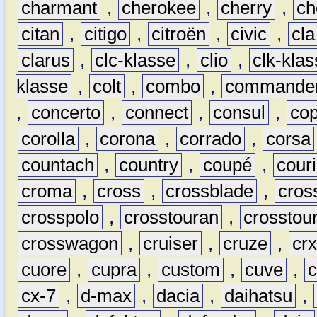
charmant
,
cherokee
,
cherry
,
ch
citan
,
citigo
,
citroën
,
civic
,
cla
clarus
,
clc-klasse
,
clio
,
clk-kla
klasse
,
colt
,
combo
,
commande
,
concerto
,
connect
,
consul
,
co
corolla
,
corona
,
corrado
,
corsa
countach
,
country
,
coupé
,
couri
croma
,
cross
,
crossblade
,
cros
crosspolo
,
crosstouran
,
crosstou
crosswagon
,
cruiser
,
cruze
,
cr
cuore
,
cupra
,
custom
,
cuve
,
cx-7
,
d-max
,
dacia
,
daihatsu
,