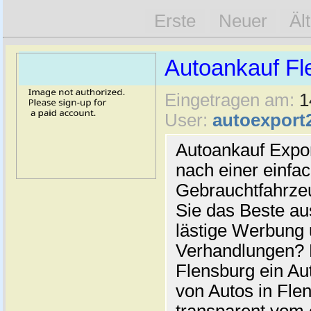
Erste
Neuer
Äl
Autoankauf Fl
Eingetragen am:
1
User:
autoexport
Autoankauf Expo
nach einer einfac
Gebrauchtfahrze
Sie das Beste au
lästige Werbung
Verhandlungen? 
Flensburg ein Au
von Autos in Flen