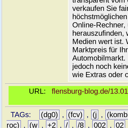
transparent vom 
verkaufen Sie fai
höchstmöglichen 
Online-Rechner,
herauszufinden, w
Medien wert ist. 
Marktpreis für I
Automobilmarkt. 
jedoch noch kein
wie Extras oder 
URL:
flensburg-blog.de/13.0
TAGs:
(dg0)
,
(fcv)
,
(j
,
(komb
roc)
,
(w
,
+2
,
/
,
/8
,
002
,
02