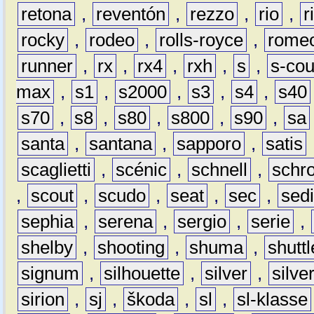
retona
,
reventón
,
rezzo
,
rio
,
r
rocky
,
rodeo
,
rolls-royce
,
rome
runner
,
rx
,
rx4
,
rxh
,
s
,
s-co
max
,
s1
,
s2000
,
s3
,
s4
,
s40
s70
,
s8
,
s80
,
s800
,
s90
,
sa
santa
,
santana
,
sapporo
,
satis
scaglietti
,
scénic
,
schnell
,
schro
,
scout
,
scudo
,
seat
,
sec
,
sedi
sephia
,
serena
,
sergio
,
serie
,
shelby
,
shooting
,
shuma
,
shuttl
signum
,
silhouette
,
silver
,
silve
sirion
,
sj
,
škoda
,
sl
,
sl-klasse