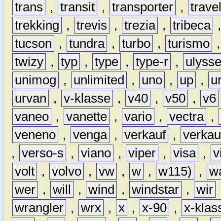
trans
,
transit
,
transporter
,
travel
trekking
,
trevis
,
trezia
,
tribeca
tucson
,
tundra
,
turbo
,
turismo
twizy
,
typ
,
type
,
type-r
,
ulyss
unimog
,
unlimited
,
uno
,
up
,
u
urvan
,
v-klasse
,
v40
,
v50
,
v6
vaneo
,
vanette
,
vario
,
vectra
,
veneno
,
venga
,
verkauf
,
verkau
,
verso-s
,
viano
,
viper
,
visa
,
v
volt
,
volvo
,
vw
,
w
,
w115)
,
w
wer
,
will
,
wind
,
windstar
,
wir
wrangler
,
wrx
,
x
,
x-90
,
x-klas