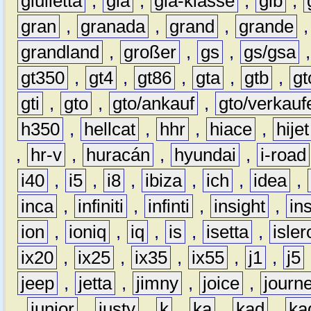
giulietta
,
gla
,
gla-klasse
,
glb
,
gran
,
granada
,
grand
,
grande
grandland
,
großer
,
gs
,
gs/gsa
gt350
,
gt4
,
gt86
,
gta
,
gtb
,
gt
gti
,
gto
,
gto/ankauf
,
gto/verkauf
h350
,
hellcat
,
hhr
,
hiace
,
hijet
,
hr-v
,
huracán
,
hyundai
,
i-road
i40
,
i5
,
i8
,
ibiza
,
ich
,
idea
,
inca
,
infiniti
,
infinti
,
insight
,
in
ion
,
ioniq
,
iq
,
is
,
isetta
,
isler
ix20
,
ix25
,
ix35
,
ix55
,
j1
,
j5
jeep
,
jetta
,
jimny
,
joice
,
journ
,
junior
,
justy
,
k
,
ka
,
kad
,
ka