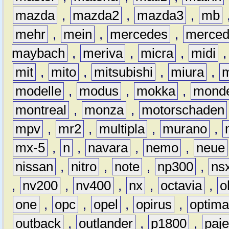
mazda
,
mazda2
,
mazda3
,
mb
mehr
,
mein
,
mercedes
,
merce
maybach
,
meriva
,
micra
,
midi
mit
,
mito
,
mitsubishi
,
miura
,
modelle
,
modus
,
mokka
,
mond
montreal
,
monza
,
motorschaden
mpv
,
mr2
,
multipla
,
murano
,
mx-5
,
n
,
navara
,
nemo
,
neue
nissan
,
nitro
,
note
,
np300
,
ns
,
nv200
,
nv400
,
nx
,
octavia
,
o
one
,
opc
,
opel
,
opirus
,
optim
outback
,
outlander
,
p1800
,
paje