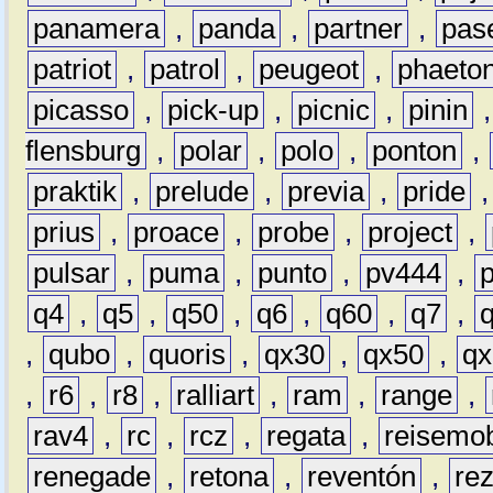
panamera
,
panda
,
partner
,
pas
patriot
,
patrol
,
peugeot
,
phaeto
picasso
,
pick-up
,
picnic
,
pinin
flensburg
,
polar
,
polo
,
ponton
,
praktik
,
prelude
,
previa
,
pride
prius
,
proace
,
probe
,
project
,
pulsar
,
puma
,
punto
,
pv444
,
q4
,
q5
,
q50
,
q6
,
q60
,
q7
,
,
qubo
,
quoris
,
qx30
,
qx50
,
qx
,
r6
,
r8
,
ralliart
,
ram
,
range
,
rav4
,
rc
,
rcz
,
regata
,
reisemob
renegade
,
retona
,
reventón
,
re