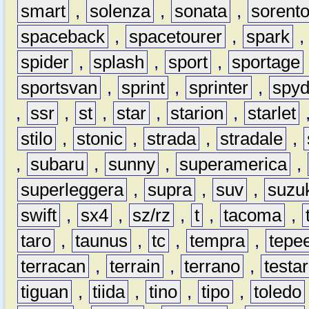
smart
,
solenza
,
sonata
,
sorent
spaceback
,
spacetourer
,
spark
spider
,
splash
,
sport
,
sportage
sportsvan
,
sprint
,
sprinter
,
spyd
,
ssr
,
st
,
star
,
starion
,
starlet
stilo
,
stonic
,
strada
,
stradale
,
,
subaru
,
sunny
,
superamerica
,
superleggera
,
supra
,
suv
,
suzu
swift
,
sx4
,
sz/rz
,
t
,
tacoma
,
taro
,
taunus
,
tc
,
tempra
,
tepe
terracan
,
terrain
,
terrano
,
testa
tiguan
,
tiida
,
tino
,
tipo
,
toledo