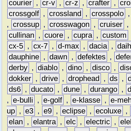
courier
,
cr-v
,
cr-z
,
crafter
,
cr
crossgolf
,
crossland
,
crosspolo
,
crossup
,
crosswagon
,
cruiser
,
cullinan
,
cuore
,
cupra
,
custom
cx-5
,
cx-7
,
d-max
,
dacia
,
dai
dauphine
,
dawn
,
defektes
,
defe
derby
,
diablo
,
dino
,
disco
,
dis
dokker
,
drive
,
drophead
,
ds
,
ds6
,
ducato
,
dune
,
durango
,
,
e-bulli
,
e-golf
,
e-klasse
,
e-meh
up
,
e3
,
e9
,
eclipse
,
ecoluxe
,
elan
,
elantra
,
elc
,
electric
,
ele