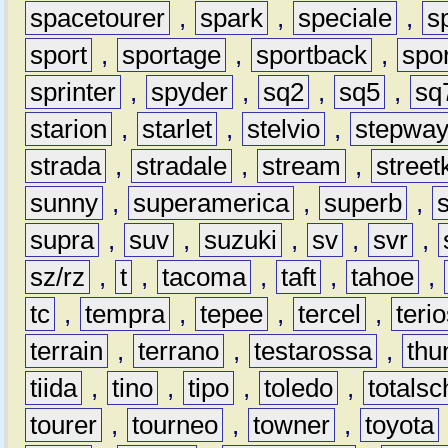
spacetourer
,
spark
,
speciale
,
s
sport
,
sportage
,
sportback
,
spo
sprinter
,
spyder
,
sq2
,
sq5
,
sq
starion
,
starlet
,
stelvio
,
stepwa
strada
,
stradale
,
stream
,
street
sunny
,
superamerica
,
superb
,
supra
,
suv
,
suzuki
,
sv
,
svr
,
sz/rz
,
t
,
tacoma
,
taft
,
tahoe
,
tc
,
tempra
,
tepee
,
tercel
,
teri
terrain
,
terrano
,
testarossa
,
thu
tiida
,
tino
,
tipo
,
toledo
,
totals
tourer
,
tourneo
,
towner
,
toyota