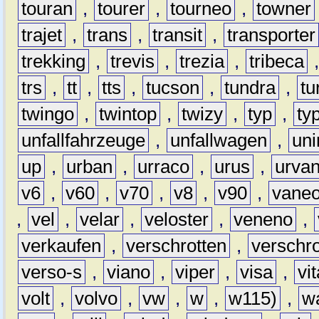
touran
,
tourer
,
tourneo
,
towner
trajet
,
trans
,
transit
,
transporter
trekking
,
trevis
,
trezia
,
tribeca
trs
,
tt
,
tts
,
tucson
,
tundra
,
tu
twingo
,
twintop
,
twizy
,
typ
,
ty
unfallfahrzeuge
,
unfallwagen
,
un
up
,
urban
,
urraco
,
urus
,
urva
v6
,
v60
,
v70
,
v8
,
v90
,
vane
,
vel
,
velar
,
veloster
,
veneno
,
verkaufen
,
verschrotten
,
verschro
verso-s
,
viano
,
viper
,
visa
,
vi
volt
,
volvo
,
vw
,
w
,
w115)
,
w