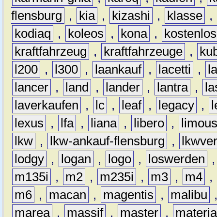
flensburg
,
kia
,
kizashi
,
klasse
,
kodiaq
,
koleos
,
kona
,
kostenlos
kraftfahrzeug
,
kraftfahrzeuge
,
kub
l200
,
l300
,
laankauf
,
lacetti
,
l
lancer
,
land
,
lander
,
lantra
,
la
laverkaufen
,
lc
,
leaf
,
legacy
,
lexus
,
lfa
,
liana
,
libero
,
limous
lkw
,
lkw-ankauf-flensburg
,
lkwver
lodgy
,
logan
,
logo
,
loswerden
m135i
,
m2
,
m235i
,
m3
,
m4
,
m6
,
macan
,
magentis
,
malibu
marea
,
massif
,
master
,
materi