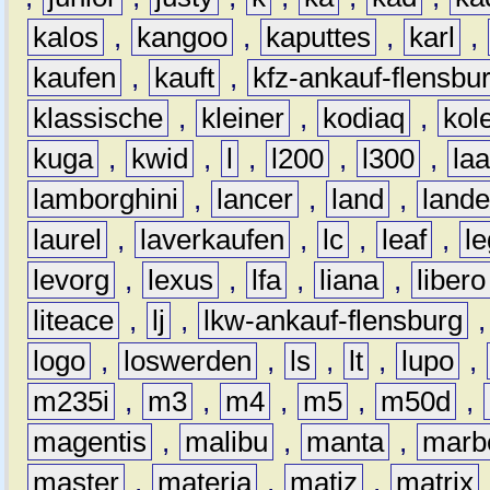
kalos
,
kangoo
,
kaputtes
,
karl
,
kaufen
,
kauft
,
kfz-ankauf-flensbu
klassische
,
kleiner
,
kodiaq
,
kol
kuga
,
kwid
,
l
,
l200
,
l300
,
la
lamborghini
,
lancer
,
land
,
lande
laurel
,
laverkaufen
,
lc
,
leaf
,
l
levorg
,
lexus
,
lfa
,
liana
,
libero
liteace
,
lj
,
lkw-ankauf-flensburg
logo
,
loswerden
,
ls
,
lt
,
lupo
,
m235i
,
m3
,
m4
,
m5
,
m50d
,
magentis
,
malibu
,
manta
,
marb
master
,
materia
,
matiz
,
matrix