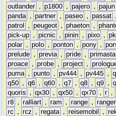
outlander
,
p1800
,
pajero
,
pajun
panda
,
partner
,
paseo
,
passat
patrol
,
peugeot
,
phaeton
,
phan
pick-up
,
picnic
,
pinin
,
pixo
,
p
polar
,
polo
,
ponton
,
pony
,
por
prelude
,
previa
,
pride
,
primasta
proace
,
probe
,
project
,
prologu
puma
,
punto
,
pv444
,
pv445
,
q50
,
q6
,
q60
,
q7
,
q8
,
q9
,
quoris
,
qx30
,
qx50
,
qx70
,
r
,
r8
,
ralliart
,
ram
,
range
,
range
rc
,
rcz
,
regata
,
reisemobil
,
re