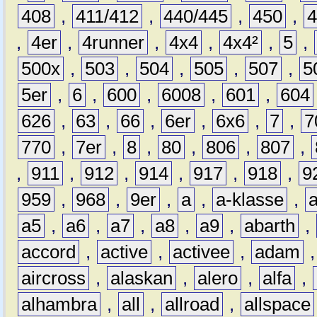
408
,
411/412
,
440/445
,
450
,
,
4er
,
4runner
,
4x4
,
4x4²
,
5
,
500x
,
503
,
504
,
505
,
507
,
5
5er
,
6
,
600
,
6008
,
601
,
604
626
,
63
,
66
,
6er
,
6x6
,
7
,
7
770
,
7er
,
8
,
80
,
806
,
807
,
,
911
,
912
,
914
,
917
,
918
,
9
959
,
968
,
9er
,
a
,
a-klasse
,
a5
,
a6
,
a7
,
a8
,
a9
,
abarth
,
accord
,
active
,
activee
,
adam
aircross
,
alaskan
,
alero
,
alfa
,
alhambra
,
all
,
allroad
,
allspace