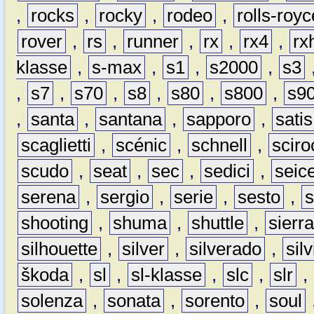
,
rocks
,
rocky
,
rodeo
,
rolls-royc
rover
,
rs
,
runner
,
rx
,
rx4
,
rx
klasse
,
s-max
,
s1
,
s2000
,
s3
,
s7
,
s70
,
s8
,
s80
,
s800
,
s9
,
santa
,
santana
,
sapporo
,
satis
scaglietti
,
scénic
,
schnell
,
sciro
scudo
,
seat
,
sec
,
sedici
,
seic
serena
,
sergio
,
serie
,
sesto
,
shooting
,
shuma
,
shuttle
,
sierr
silhouette
,
silver
,
silverado
,
silv
škoda
,
sl
,
sl-klasse
,
slc
,
slr
,
solenza
,
sonata
,
sorento
,
soul