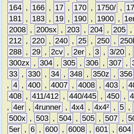
164
,
166
,
17
,
170
,
1750/
,
1
181
,
183
,
19
,
190
,
1900
,
1e
2008
,
200sx
,
203
,
204
,
205
212
,
220
,
240
,
25
,
250
,
250
288
,
29
,
2cv
,
2er
,
3
,
3/20
,
300zx
,
304
,
305
,
306
,
307
,
33
,
330
,
34
,
348
,
350z
,
356
,
4
,
400
,
4007
,
4008
,
403
,
4
408
,
411/412
,
440/445
,
450
,
,
4er
,
4runner
,
4x4
,
4x4²
,
5
,
500x
,
503
,
504
,
505
,
507
,
5
5er
,
6
,
600
,
6008
,
601
,
604