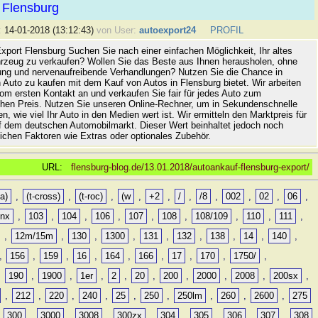
 Flensburg
:
14-01-2018 (13:12:43)
von User:
autoexport24
PROFIL
xport Flensburg Suchen Sie nach einer einfachen Möglichkeit, Ihr altes
rzeug zu verkaufen? Wollen Sie das Beste aus Ihnen herausholen, ohne
ung und nervenaufreibende Verhandlungen? Nutzen Sie die Chance in
 Auto zu kaufen mit dem Kauf von Autos in Flensburg bietet. Wir arbeiten
vom ersten Kontakt an und verkaufen Sie fair für jedes Auto zum
hen Preis. Nutzen Sie unseren Online-Rechner, um in Sekundenschnelle
n, wie viel Ihr Auto in den Medien wert ist. Wir ermitteln den Marktpreis für
uf dem deutschen Automobilmarkt. Dieser Wert beinhaltet jedoch noch
lichen Faktoren wie Extras oder optionales Zubehör.
URL:
flensburg-blog.de/13.01.2018/autoankauf-flensburg-export/
a)
,
(t-cross)
,
(t-roc)
,
(w
,
+2
,
/
,
/8
,
002
,
02
,
06
,
0nx
,
103
,
104
,
106
,
107
,
108
,
108/109
,
110
,
111
,
,
12m/15m
,
130
,
1300
,
131
,
132
,
138
,
14
,
140
,
,
156
,
159
,
16
,
164
,
166
,
17
,
170
,
1750/
,
,
190
,
1900
,
1er
,
2
,
20
,
200
,
2000
,
2008
,
200sx
,
,
212
,
220
,
240
,
25
,
250
,
250lm
,
260
,
2600
,
275
,
300
,
3000
,
3008
,
300zx
,
304
,
305
,
306
,
307
,
308