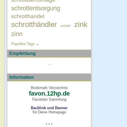
schrottentsorgung
schrotthandel
schrotthändler
zink
umrah
zinn
Populäre Tags
→
Empfehlung
...
Information
Bookmark Verzeichnis
favon.12hp.de
Favoriten Sammlung
Backlink und Banner
für Deine Homepage
* * *