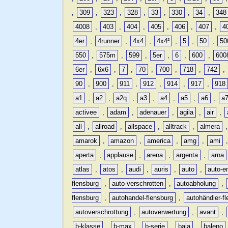
,
309
,
323
,
328
,
33
,
330
,
34
,
348
4008
,
403
,
404
,
405
,
406
,
407
,
4
4er
,
4runner
,
4x4
,
4x4²
,
5
,
50
,
50
550
,
575m
,
599
,
5er
,
6
,
600
,
600
6er
,
6x6
,
7
,
70
,
700
,
718
,
742
,
90
,
900
,
911
,
912
,
914
,
917
,
918
a1
,
a2
,
a2q
,
a3
,
a4
,
a5
,
a6
,
a
activee
,
adam
,
adenauer
,
agila
,
air
,
all
,
allroad
,
allspace
,
alltrack
,
almera
amarok
,
amazon
,
america
,
amg
,
ami
aperta
,
applause
,
arena
,
argenta
,
arna
atlas
,
atos
,
audi
,
auris
,
auto
,
auto-e
flensburg
,
auto-verschrotten
,
autoabholung
,
flensburg
,
autohandel-flensburg
,
autohändler-f
autoverschrottung
,
autoverwertung
,
avant
,
b-klasse
,
b-max
,
b-serie
,
baja
,
baleno