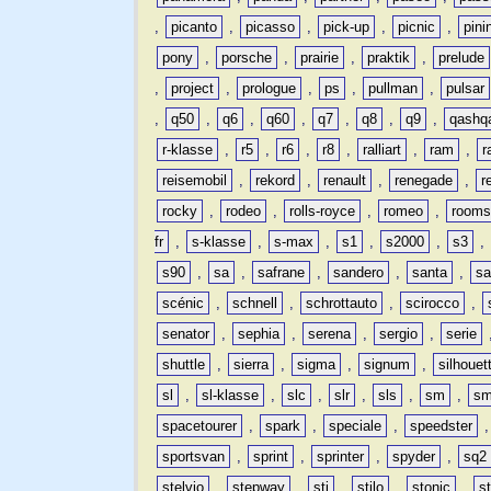
,
picanto
,
picasso
,
pick-up
,
picnic
,
pini
pony
,
porsche
,
prairie
,
praktik
,
prelude
,
project
,
prologue
,
ps
,
pullman
,
pulsar
,
q50
,
q6
,
q60
,
q7
,
q8
,
q9
,
qashq
r-klasse
,
r5
,
r6
,
r8
,
ralliart
,
ram
,
r
reisemobil
,
rekord
,
renault
,
renegade
,
r
rocky
,
rodeo
,
rolls-royce
,
romeo
,
rooms
fr
,
s-klasse
,
s-max
,
s1
,
s2000
,
s3
,
s90
,
sa
,
safrane
,
sandero
,
santa
,
sa
scénic
,
schnell
,
schrottauto
,
scirocco
,
senator
,
sephia
,
serena
,
sergio
,
serie
shuttle
,
sierra
,
sigma
,
signum
,
silhouet
sl
,
sl-klasse
,
slc
,
slr
,
sls
,
sm
,
sm
spacetourer
,
spark
,
speciale
,
speedster
sportsvan
,
sprint
,
sprinter
,
spyder
,
sq2
stelvio
,
stepway
,
sti
,
stilo
,
stonic
,
s