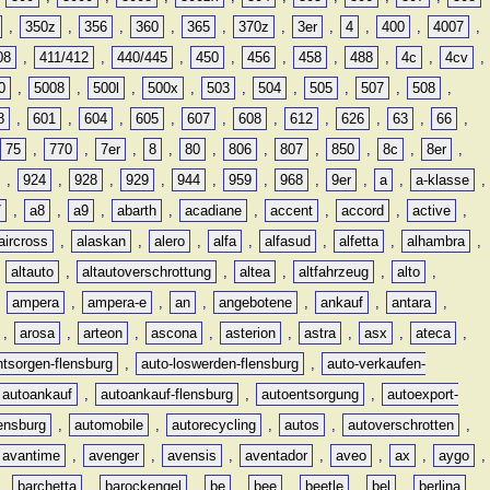
,
350z
,
356
,
360
,
365
,
370z
,
3er
,
4
,
400
,
4007
,
08
,
411/412
,
440/445
,
450
,
456
,
458
,
488
,
4c
,
4cv
,
0
,
5008
,
500l
,
500x
,
503
,
504
,
505
,
507
,
508
,
8
,
601
,
604
,
605
,
607
,
608
,
612
,
626
,
63
,
66
,
75
,
770
,
7er
,
8
,
80
,
806
,
807
,
850
,
8c
,
8er
,
,
924
,
928
,
929
,
944
,
959
,
968
,
9er
,
a
,
a-klasse
,
7
,
a8
,
a9
,
abarth
,
acadiane
,
accent
,
accord
,
active
,
aircross
,
alaskan
,
alero
,
alfa
,
alfasud
,
alfetta
,
alhambra
,
,
altauto
,
altautoverschrottung
,
altea
,
altfahrzeug
,
alto
,
,
ampera
,
ampera-e
,
an
,
angebotene
,
ankauf
,
antara
,
,
arosa
,
arteon
,
ascona
,
asterion
,
astra
,
asx
,
ateca
,
ntsorgen-flensburg
,
auto-loswerden-flensburg
,
auto-verkaufen-
autoankauf
,
autoankauf-flensburg
,
autoentsorgung
,
autoexport-
lensburg
,
automobile
,
autorecycling
,
autos
,
autoverschrotten
,
avantime
,
avenger
,
avensis
,
aventador
,
aveo
,
ax
,
aygo
,
,
barchetta
,
barockengel
,
be
,
bee
,
beetle
,
bel
,
berlina
,