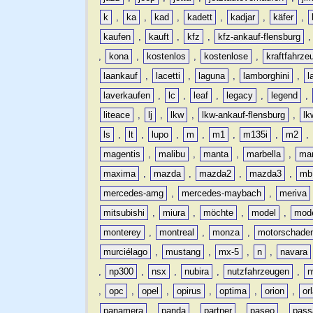
k
,
ka
,
kad
,
kadett
,
kadjar
,
käfer
,
kaufen
,
kauft
,
kfz
,
kfz-ankauf-flensburg
,
kona
,
kostenlos
,
kostenlose
,
kraftfahrze
laankauf
,
lacetti
,
laguna
,
lamborghini
,
l
laverkaufen
,
lc
,
leaf
,
legacy
,
legend
,
liteace
,
lj
,
lkw
,
lkw-ankauf-flensburg
,
lk
ls
,
lt
,
lupo
,
m
,
m1
,
m135i
,
m2
,
magentis
,
malibu
,
manta
,
marbella
,
ma
maxima
,
mazda
,
mazda2
,
mazda3
,
mb
mercedes-amg
,
mercedes-maybach
,
meriva
mitsubishi
,
miura
,
möchte
,
model
,
mode
monterey
,
montreal
,
monza
,
motorschade
murciélago
,
mustang
,
mx-5
,
n
,
navara
,
np300
,
nsx
,
nubira
,
nutzfahrzeugen
,
n
,
opc
,
opel
,
opirus
,
optima
,
orion
,
or
panamera
,
panda
,
partner
,
paseo
,
pass