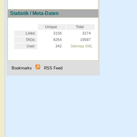
Statistik / Meta-Daten
Unique
Total
Links:
3156
3274
TAGs:
9264
19587
User:
342
Sitemap XML
Bookmarks
RSS Feed