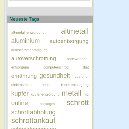
Neueste Tags
altmetall
alt-metall-entsorgung
aluminium
autoentsorgung
autoschrott-entsorgung
autoverschrottung
badewannen-
entsorgung
computerschrott
diät
gesundheit
ernährung
haus-und-
elektroschrott
health
kabel-entsorgung
metall
kupfer
kupfer-entsorgung
mg
schrott
online
packages
schrottabholung
schrottankauf
schrottdemontage