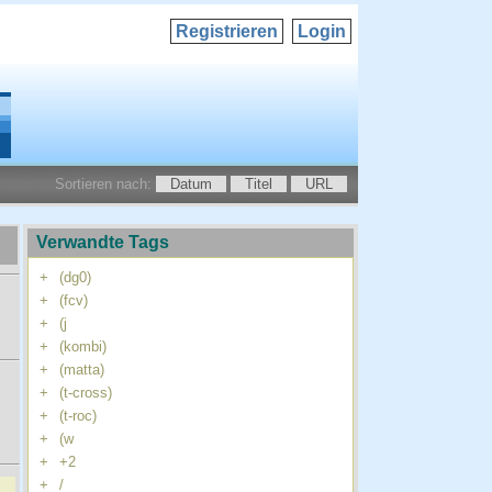
Registrieren
Login
Sortieren nach:
Datum
Titel
URL
Verwandte Tags
+
(dg0)
+
(fcv)
+
(j
+
(kombi)
+
(matta)
+
(t-cross)
+
(t-roc)
+
(w
+
+2
+
/