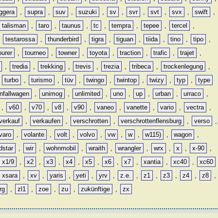
ggera
,
supra
,
suv
,
suzuki
,
sv
,
svr
,
svt
,
svx
,
swift
,
talisman
,
taro
,
taunus
,
tc
,
tempra
,
tepee
,
tercel
,
,
testarossa
,
thunderbird
,
tigra
,
tiguan
,
tiida
,
tino
,
tipo
,
ourer
,
tourneo
,
towner
,
toyota
,
traction
,
trafic
,
trajet
,
,
tredia
,
trekking
,
trevis
,
trezia
,
tribeca
,
trockenlegung
,
,
turbo
,
turismo
,
tüv
,
twingo
,
twintop
,
twizy
,
typ
,
type
nfallwagen
,
unimog
,
unlimited
,
uno
,
up
,
urban
,
urraco
,
,
v60
,
v70
,
v8
,
v90
,
vaneo
,
vanette
,
vario
,
vectra
,
verkauf
,
verkaufen
,
verschrotten
,
verschrottenflensburg
,
verso
,
varo
,
volante
,
volt
,
volvo
,
vw
,
w
,
w115)
,
wagon
,
dstar
,
wir
,
wohnmobil
,
wraith
,
wrangler
,
wrx
,
x
,
x-90
,
x1/9
,
x2
,
x3
,
x4
,
x5
,
x6
,
x7
,
xantia
,
xc40
,
xc60
xsara
,
xv
,
yaris
,
yeti
,
yrv
,
z.e.
,
z1
,
z3
,
z4
,
z8
,
rg
,
zl1
,
zoe
,
zu
,
zukünftige
,
zx