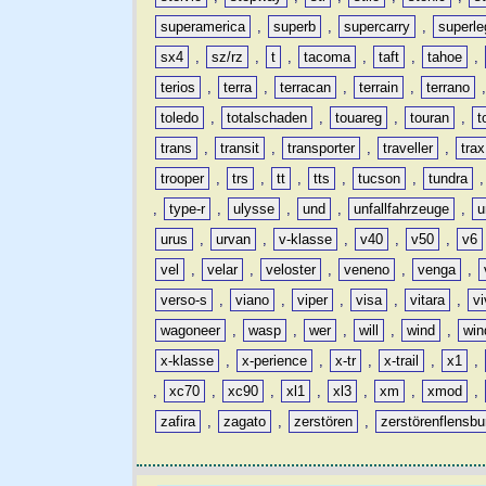
superamerica
,
superb
,
supercarry
,
superle
sx4
,
sz/rz
,
t
,
tacoma
,
taft
,
tahoe
,
terios
,
terra
,
terracan
,
terrain
,
terrano
toledo
,
totalschaden
,
touareg
,
touran
,
t
trans
,
transit
,
transporter
,
traveller
,
trax
trooper
,
trs
,
tt
,
tts
,
tucson
,
tundra
,
type-r
,
ulysse
,
und
,
unfallfahrzeuge
,
u
urus
,
urvan
,
v-klasse
,
v40
,
v50
,
v6
vel
,
velar
,
veloster
,
veneno
,
venga
,
verso-s
,
viano
,
viper
,
visa
,
vitara
,
vi
wagoneer
,
wasp
,
wer
,
will
,
wind
,
win
x-klasse
,
x-perience
,
x-tr
,
x-trail
,
x1
,
,
xc70
,
xc90
,
xl1
,
xl3
,
xm
,
xmod
,
zafira
,
zagato
,
zerstören
,
zerstörenflensbu