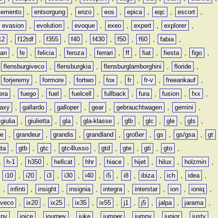
lemento
,
entsorgung
,
enzo
,
eos
,
epica
,
eqc
,
escort
,
evasion
,
evolution
,
evoque
,
exeo
,
expert
,
explorer
,
12
,
f12tdf
,
f355
,
f40
,
f430
,
f50
,
f60
,
fabia
,
man
,
fe
,
felicia
,
feroza
,
ferrari
,
ff
,
fiat
,
fiesta
,
figo
,
,
flensburgiveco
,
flensburgkia
,
flensburglamborghini
,
floride
,
,
forjeremy
,
formore
,
fortwo
,
fox
,
fr
,
fr-v
,
freeankauf
,
era
,
fuego
,
fuel
,
fuelcell
,
fullback
,
fura
,
fusion
,
fxx
,
laxy
,
gallardo
,
galloper
,
gear
,
gebrauchtwagen
,
gemini
,
giulia
,
giulietta
,
gla
,
gla-klasse
,
glb
,
glc
,
gle
,
gls
,
de
,
grandeur
,
grandis
,
grandland
,
großer
,
gs
,
gs/gsa
,
gt
gta
,
gtb
,
gtc
,
gtc4lusso
,
gtd
,
gte
,
gti
,
gto
,
,
h-1
,
h350
,
hellcat
,
hhr
,
hiace
,
hijet
,
hilux
,
holzmin
,
,
i10
,
i20
,
i3
,
i30
,
i40
,
i5
,
i8
,
ibiza
,
ich
,
idea
,
,
infinti
,
insight
,
insignia
,
integra
,
interstar
,
ion
,
ioniq
,
iveco
,
ix20
,
ix25
,
ix35
,
ix55
,
j1
,
j5
,
jalpa
,
jarama
,
mny
,
joice
,
journey
,
juke
,
jumper
,
jumpy
,
junior
,
justy
,