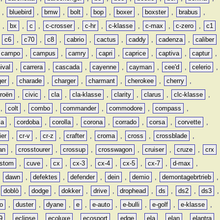
,
bluebird
,
bmw
,
bolt
,
bop
,
boxer
,
boxster
,
brabus
,
,
bx
,
c
,
c-crosser
,
c-hr
,
c-klasse
,
c-max
,
c-zero
,
c1
,
c6
,
c70
,
c8
,
cabrio
,
cactus
,
caddy
,
cadenza
,
caliber
campo
,
campus
,
camry
,
capri
,
caprice
,
captiva
,
captur
,
ival
,
carrera
,
cascada
,
cayenne
,
cayman
,
cee'd
,
celerio
,
ger
,
charade
,
charger
,
charmant
,
cherokee
,
cherry
,
troën
,
civic
,
cla
,
cla-klasse
,
clarity
,
clarus
,
clc-klasse
,
,
colt
,
combo
,
commander
,
commodore
,
compass
,
ia
,
cordoba
,
corolla
,
corona
,
corrado
,
corsa
,
corvette
,
ier
,
cr-v
,
cr-z
,
crafter
,
croma
,
cross
,
crossblade
,
an
,
crosstourer
,
crossup
,
crosswagon
,
cruiser
,
cruze
,
crx
stom
,
cuve
,
cx
,
cx-3
,
cx-4
,
cx-5
,
cx-7
,
d-max
,
,
dawn
,
defektes
,
defender
,
dein
,
demio
,
demontagebrtrieb
,
,
doblò
,
dodge
,
dokker
,
drive
,
drophead
,
ds
,
ds2
,
ds3
,
o
,
duster
,
dyane
,
e
,
e-auto
,
e-bulli
,
e-golf
,
e-klasse
,
9
,
eclipse
,
ecoluxe
,
ecosport
,
edge
,
ela
,
elan
,
elantra
,