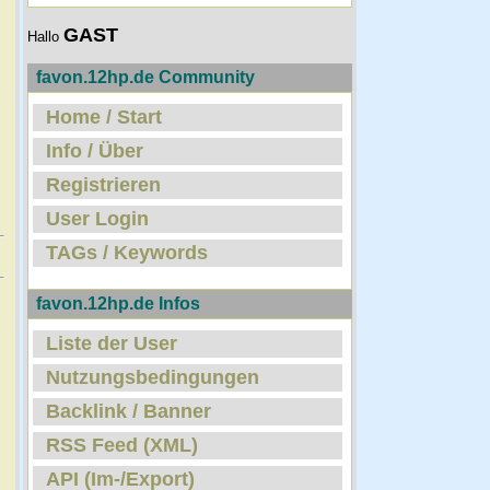
GAST
Hallo
favon.12hp.de Community
Home / Start
Info / Über
Registrieren
User Login
TAGs / Keywords
favon.12hp.de Infos
Liste der User
Nutzungsbedingungen
Backlink / Banner
RSS Feed (XML)
API (Im-/Export)