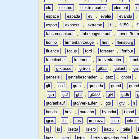
elc
,
electric
,
elektrosportler
,
element
,
e
espace
,
espada
,
ev
,
evalia
,
evanda
,
export
,
express
,
extreme
,
f
,
f-150
,
f
fahrzeugankauf
,
fahrzeugverkauf
,
favorit/for
fiorino
,
firmenfahrzeuge
,
first
,
flensburg
fluence
,
focus
,
ford
,
forester
,
forfour
freeclimber
,
freemont
,
freeverkaufen
,
front
g
,
g-klasse
,
g-tron
,
g93a
,
galant
,
ga
genesis
,
getriebeschaden
,
getz
,
ghost
,
glt
,
golf
,
gran
,
granada
,
grand
,
gran
,
gt-r
,
gt2
,
gt3
,
gt350
,
gt4
,
gt86
,
gto/ankauf
,
gto/verkaufen
,
gts
,
gtv
,
h
honda
,
hr-v
,
huracán
,
hyundai
,
i-road
ignis
,
ihr
,
iltis
,
impreza
,
inca
,
infiniti
iq
,
is
,
isetta
,
islero
,
isuzu
,
italia
,
jazz
,
jeep
,
jetta
,
jetztautoverkaufen
,
ji