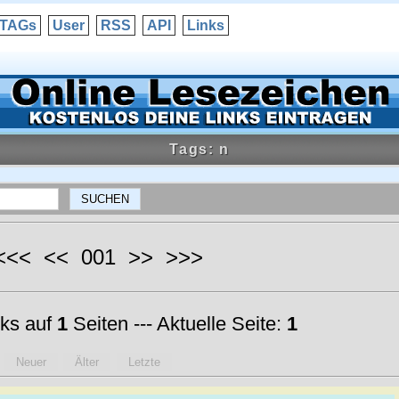
TAGs
User
RSS
API
Links
Tags: n
 <<< << 001 >> >>>
ks auf
1
Seiten --- Aktuelle Seite:
1
Neuer
Älter
Letzte