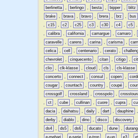
berlinetta
,
berlingo
,
besta
,
bipper
,
blitz
brake
,
brava
,
bravo
,
brera
,
brz
,
bus
,
c15
,
c2
,
c25
,
c3
,
c30
,
c4
,
c5
,
calibra
,
california
,
camargue
,
camaro
,
caravelle
,
carens
,
carina
,
carisma
,
carn
celica
,
cell
,
centenario
,
cerato
,
challen
chevrolet
,
cinquecento
,
citan
,
citigo
,
ci
clio
,
clk-klasse
,
cloud
,
cls
,
cls-klasse
concerto
,
connect
,
consul
,
copen
,
cord
cougar
,
countach
,
country
,
coupé
,
cour
crossgolf
,
crossland
,
crosspolo
,
crosstour
,
ct
,
cube
,
cullinan
,
cuore
,
cupra
,
cu
dacia
,
daihatsu
,
daily
,
dart
,
dauphine
derby
,
diablo
,
dino
,
disco
,
discovery
ds4
,
ds5
,
ds6
,
ducato
,
dune
,
durang
e-mehari
,
e-serie
,
e-tron
,
e-up
,
e3
,
e