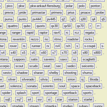
n
,
pixo
,
pkw
,
pkw-ankauf-flensburg
,
polar
,
polo
,
ponton
,
,
previa
,
pride
,
primastar
,
primera
,
prius
,
proace
,
probe
,
puma
,
punto
,
pv444
,
pv445
,
q2
,
q3
,
q30
,
q4
,
q5
ai
,
quattro
,
qubo
,
quoris
,
qx30
,
qx50
,
qx70
,
r
,
r+
,
ange
,
ranger
,
rapid
,
raptor
,
rav4
,
rc
,
rcz
,
regata
,
etona
,
reventón
,
rezzo
,
rio
,
ritmo
,
roadster
,
rocks
,
ter
,
rover
,
rs
,
runner
,
rx
,
rx4
,
rxh
,
s
,
s-coupé
,
s-
s4
,
s40
,
s5
,
s6
,
s60
,
s7
,
s70
,
s8
,
s80
,
s800
,
ntana
,
sapporo
,
satis
,
saveiro
,
saxo
,
sc
,
scaglietti
,
scorpio
,
scout
,
scudo
,
seat
,
sec
,
sedici
,
seicento
,
,
sesto
,
shadow
,
sharan
,
shelby
,
shooting
,
shuma
,
te
,
silver
,
silverado
,
silvia
,
sintra
,
sirion
,
sj
,
škoda
,
art
,
solenza
,
sonata
,
sorento
,
soul
,
space
,
spaceback
,
,
spider
,
splash
,
sport
,
sportage
,
sportback
,
sports
,
,
sq5
,
sq7
,
srt
,
ssr
,
st
,
star
,
starion
,
starlet
,
trada
,
stradale
,
stream
,
streetka
,
studien
,
subaru
,
sunny
,