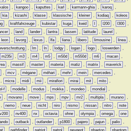
kalos
,
kangoo
,
kaputtes
,
karl
,
karmann-ghia
,
karoq
,
,
kia
,
kizashi
,
klasse
,
klassische
,
kleiner
,
kodiaq
,
koleos
ug
,
kraftfahrzeuge
,
kubistar
,
kuga
,
kwid
,
l
,
l200
,
l300
,
ancer
,
land
,
lander
,
lantra
,
lassen
,
latitude
,
laurel
,
leon
,
levorg
,
lexus
,
lfa
,
liana
,
libero
,
limousine
,
linea
,
wverschrottung
,
lm
,
ln
,
lodgy
,
logan
,
logo
,
loswerden
,
m235i
,
m3
,
m4
,
m5
,
m50d
,
m550d
,
m6
,
macan
,
rea
,
massif
,
master
,
materia
,
matiz
,
matrix
,
maverick
,
,
mcv
,
mégane
,
méhari
,
mehr
,
mein
,
mercedes
,
,
micra
,
midi
,
mii
,
mirafiori
,
mirai
,
mit
,
mito
,
l-f
,
modelle
,
modus
,
mokka
,
mondeo
,
mondial
,
n
,
movano
,
move
,
mps
,
mpv
,
mr2
,
multipla
,
murano
,
,
nemo
,
neue
,
nicht
,
niro
,
nismo
,
nissan
,
nitro
,
note
v200
,
nv400
,
nx
,
octavia
,
ohne
,
olympia
,
omega
,
one
lando
,
outback
,
outlander
,
p1800
,
pajero
,
pajun
,
palio
,
at
,
pathfinder
,
patriot
,
patrol
,
peugeot
,
phaeton
,
phantom