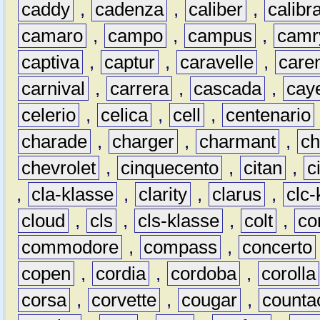
caddy
,
cadenza
,
caliber
,
calibr
camaro
,
campo
,
campus
,
camr
captiva
,
captur
,
caravelle
,
care
carnival
,
carrera
,
cascada
,
cay
celerio
,
celica
,
cell
,
centenario
charade
,
charger
,
charmant
,
ch
chevrolet
,
cinquecento
,
citan
,
c
,
cla-klasse
,
clarity
,
clarus
,
clc-
cloud
,
cls
,
cls-klasse
,
colt
,
c
commodore
,
compass
,
concerto
copen
,
cordia
,
cordoba
,
corolla
corsa
,
corvette
,
cougar
,
counta