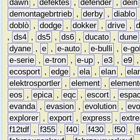
dawn
,
defektes
,
defender
,
dein
demontagebrtrieb
,
derby
,
diablo
doblò
,
dodge
,
dokker
,
drive
,
,
ds4
,
ds5
,
ds6
,
ducato
,
dune
dyane
,
e
,
e-auto
,
e-bulli
,
e-gol
e-serie
,
e-tron
,
e-up
,
e3
,
e9
ecosport
,
edge
,
ela
,
elan
,
ela
elektrosportler
,
element
,
element
eos
,
epica
,
eqc
,
escort
,
espa
evanda
,
evasion
,
evolution
,
ev
explorer
,
export
,
express
,
extr
f12tdf
,
f355
,
f40
,
f430
,
f50
,
f