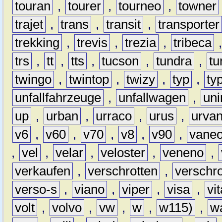
touran
,
tourer
,
tourneo
,
towner
trajet
,
trans
,
transit
,
transporter
trekking
,
trevis
,
trezia
,
tribeca
trs
,
tt
,
tts
,
tucson
,
tundra
,
tu
twingo
,
twintop
,
twizy
,
typ
,
ty
unfallfahrzeuge
,
unfallwagen
,
un
up
,
urban
,
urraco
,
urus
,
urva
v6
,
v60
,
v70
,
v8
,
v90
,
vane
,
vel
,
velar
,
veloster
,
veneno
,
verkaufen
,
verschrotten
,
verschro
verso-s
,
viano
,
viper
,
visa
,
vi
volt
,
volvo
,
vw
,
w
,
w115)
,
w