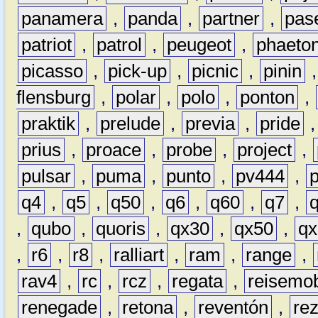
panamera
,
panda
,
partner
,
pas
patriot
,
patrol
,
peugeot
,
phaeto
picasso
,
pick-up
,
picnic
,
pinin
flensburg
,
polar
,
polo
,
ponton
,
praktik
,
prelude
,
previa
,
pride
prius
,
proace
,
probe
,
project
,
pulsar
,
puma
,
punto
,
pv444
,
q4
,
q5
,
q50
,
q6
,
q60
,
q7
,
,
qubo
,
quoris
,
qx30
,
qx50
,
qx
,
r6
,
r8
,
ralliart
,
ram
,
range
,
rav4
,
rc
,
rcz
,
regata
,
reisemob
renegade
,
retona
,
reventón
,
re