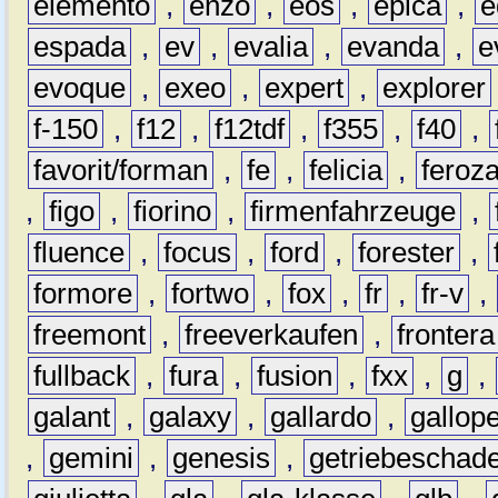
elemento
,
enzo
,
eos
,
epica
,
e
espada
,
ev
,
evalia
,
evanda
,
e
evoque
,
exeo
,
expert
,
explorer
f-150
,
f12
,
f12tdf
,
f355
,
f40
,
favorit/forman
,
fe
,
felicia
,
feroz
,
figo
,
fiorino
,
firmenfahrzeuge
,
fluence
,
focus
,
ford
,
forester
,
formore
,
fortwo
,
fox
,
fr
,
fr-v
,
freemont
,
freeverkaufen
,
frontera
fullback
,
fura
,
fusion
,
fxx
,
g
,
galant
,
galaxy
,
gallardo
,
gallop
,
gemini
,
genesis
,
getriebeschad