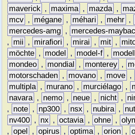
maverick
,
maxima
,
mazda
,
ma
mcv
,
mégane
,
méhari
,
mehr
,
mercedes-amg
,
mercedes-mayba
,
mii
,
mirafiori
,
mirai
,
mit
,
mit
möchte
,
model
,
model-f
,
model
mondeo
,
mondial
,
monterey
,
m
motorschaden
,
movano
,
move
,
multipla
,
murano
,
murciélago
,
navara
,
nemo
,
neue
,
nicht
,
ni
,
note
,
np300
,
nsx
,
nubira
,
nu
nv400
,
nx
,
octavia
,
ohne
,
oly
,
opel
,
opirus
,
optima
,
orion
,