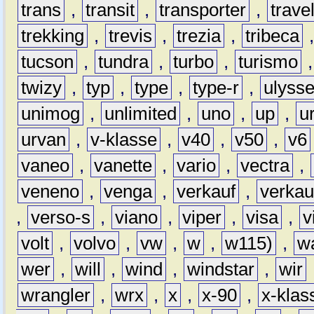
trans
,
transit
,
transporter
,
travel
trekking
,
trevis
,
trezia
,
tribeca
tucson
,
tundra
,
turbo
,
turismo
twizy
,
typ
,
type
,
type-r
,
ulyss
unimog
,
unlimited
,
uno
,
up
,
u
urvan
,
v-klasse
,
v40
,
v50
,
v6
vaneo
,
vanette
,
vario
,
vectra
,
veneno
,
venga
,
verkauf
,
verkau
,
verso-s
,
viano
,
viper
,
visa
,
v
volt
,
volvo
,
vw
,
w
,
w115)
,
w
wer
,
will
,
wind
,
windstar
,
wir
wrangler
,
wrx
,
x
,
x-90
,
x-klas