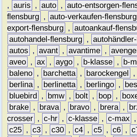
,
auris
,
auto
,
auto-entsorgen-flen
flensburg
,
auto-verkaufen-flensburg
export-flensburg
,
autoankauf-flensb
autohandel-flensburg
,
autohändler-
autos
,
avant
,
avantime
,
avenge
aveo
,
ax
,
aygo
,
b-klasse
,
b-m
baleno
,
barchetta
,
barockengel
berlina
,
berlinetta
,
berlingo
,
bes
bluebird
,
bmw
,
bolt
,
bop
,
box
brake
,
brava
,
bravo
,
brera
,
br
crosser
,
c-hr
,
c-klasse
,
c-max
c25
,
c3
,
c30
,
c4
,
c5
,
c6
,
c