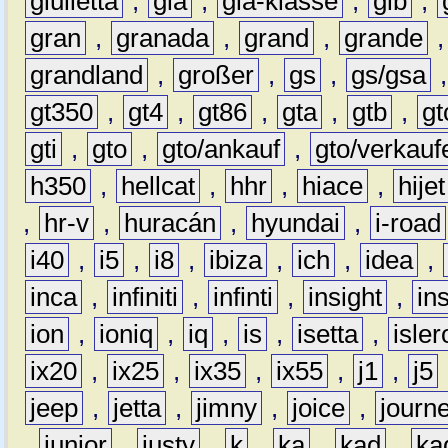
giulietta
,
gla
,
gla-klasse
,
glb
,
gran
,
granada
,
grand
,
grande
grandland
,
großer
,
gs
,
gs/gsa
gt350
,
gt4
,
gt86
,
gta
,
gtb
,
gt
gti
,
gto
,
gto/ankauf
,
gto/verkauf
h350
,
hellcat
,
hhr
,
hiace
,
hijet
,
hr-v
,
huracán
,
hyundai
,
i-road
i40
,
i5
,
i8
,
ibiza
,
ich
,
idea
,
inca
,
infiniti
,
infinti
,
insight
,
in
ion
,
ioniq
,
iq
,
is
,
isetta
,
isler
ix20
,
ix25
,
ix35
,
ix55
,
j1
,
j5
jeep
,
jetta
,
jimny
,
joice
,
journ
,
junior
,
justy
,
k
,
ka
,
kad
,
ka