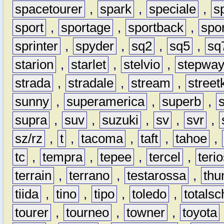
spacetourer
,
spark
,
speciale
,
s
sport
,
sportage
,
sportback
,
spo
sprinter
,
spyder
,
sq2
,
sq5
,
sq
starion
,
starlet
,
stelvio
,
stepwa
strada
,
stradale
,
stream
,
street
sunny
,
superamerica
,
superb
,
supra
,
suv
,
suzuki
,
sv
,
svr
,
sz/rz
,
t
,
tacoma
,
taft
,
tahoe
,
tc
,
tempra
,
tepee
,
tercel
,
teri
terrain
,
terrano
,
testarossa
,
thu
tiida
,
tino
,
tipo
,
toledo
,
totals
tourer
,
tourneo
,
towner
,
toyota