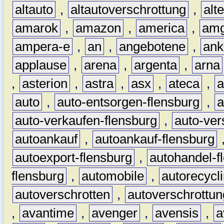
altauto
,
altautoverschrottung
,
alt
amarok
,
amazon
,
america
,
am
ampera-e
,
an
,
angebotene
,
ank
applause
,
arena
,
argenta
,
arna
,
asterion
,
astra
,
asx
,
ateca
,
a
auto
,
auto-entsorgen-flensburg
,
a
auto-verkaufen-flensburg
,
auto-ver
autoankauf
,
autoankauf-flensburg
autoexport-flensburg
,
autohandel-f
flensburg
,
automobile
,
autorecycl
autoverschrotten
,
autoverschrottun
,
avantime
,
avenger
,
avensis
,
a