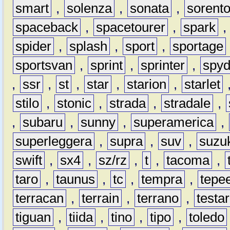
smart
,
solenza
,
sonata
,
sorent
spaceback
,
spacetourer
,
spark
spider
,
splash
,
sport
,
sportage
sportsvan
,
sprint
,
sprinter
,
spyd
,
ssr
,
st
,
star
,
starion
,
starlet
stilo
,
stonic
,
strada
,
stradale
,
,
subaru
,
sunny
,
superamerica
,
superleggera
,
supra
,
suv
,
suzu
swift
,
sx4
,
sz/rz
,
t
,
tacoma
,
taro
,
taunus
,
tc
,
tempra
,
tepe
terracan
,
terrain
,
terrano
,
testa
tiguan
,
tiida
,
tino
,
tipo
,
toledo