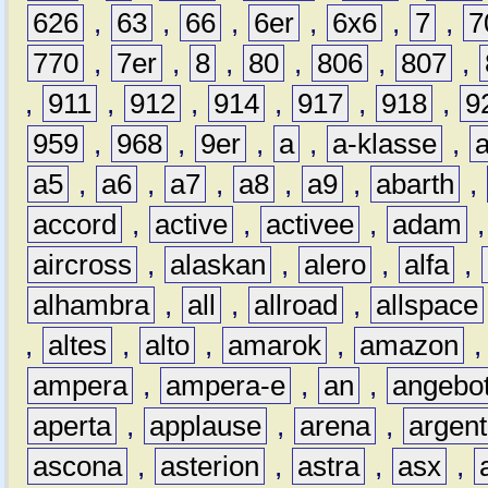
626
,
63
,
66
,
6er
,
6x6
,
7
,
7
770
,
7er
,
8
,
80
,
806
,
807
,
,
911
,
912
,
914
,
917
,
918
,
9
959
,
968
,
9er
,
a
,
a-klasse
,
a5
,
a6
,
a7
,
a8
,
a9
,
abarth
,
accord
,
active
,
activee
,
adam
aircross
,
alaskan
,
alero
,
alfa
,
alhambra
,
all
,
allroad
,
allspace
,
altes
,
alto
,
amarok
,
amazon
ampera
,
ampera-e
,
an
,
angebo
aperta
,
applause
,
arena
,
argen
ascona
,
asterion
,
astra
,
asx
,