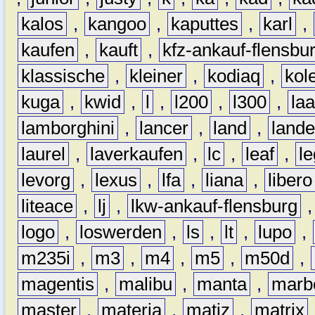
kalos
,
kangoo
,
kaputtes
,
karl
,
kaufen
,
kauft
,
kfz-ankauf-flensbu
klassische
,
kleiner
,
kodiaq
,
kol
kuga
,
kwid
,
l
,
l200
,
l300
,
la
lamborghini
,
lancer
,
land
,
lande
laurel
,
laverkaufen
,
lc
,
leaf
,
l
levorg
,
lexus
,
lfa
,
liana
,
libero
liteace
,
lj
,
lkw-ankauf-flensburg
logo
,
loswerden
,
ls
,
lt
,
lupo
,
m235i
,
m3
,
m4
,
m5
,
m50d
,
magentis
,
malibu
,
manta
,
marb
master
,
materia
,
matiz
,
matrix