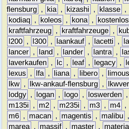
flensburg
,
kia
,
kizashi
,
klasse
,
kodiaq
,
koleos
,
kona
,
kostenlos
kraftfahrzeug
,
kraftfahrzeuge
,
kub
l200
,
l300
,
laankauf
,
lacetti
,
l
lancer
,
land
,
lander
,
lantra
,
la
laverkaufen
,
lc
,
leaf
,
legacy
,
lexus
,
lfa
,
liana
,
libero
,
limous
lkw
,
lkw-ankauf-flensburg
,
lkwver
lodgy
,
logan
,
logo
,
loswerden
m135i
,
m2
,
m235i
,
m3
,
m4
,
m6
,
macan
,
magentis
,
malibu
marea
,
massif
,
master
,
materi