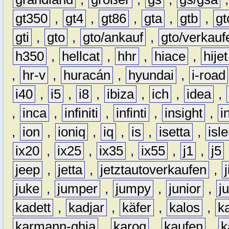
gt350
,
gt4
,
gt86
,
gta
,
gtb
,
gt
gti
,
gto
,
gto/ankauf
,
gto/verkauf
h350
,
hellcat
,
hhr
,
hiace
,
hijet
,
hr-v
,
huracán
,
hyundai
,
i-road
i40
,
i5
,
i8
,
ibiza
,
ich
,
idea
,
,
inca
,
infiniti
,
infinti
,
insight
,
i
,
ion
,
ioniq
,
iq
,
is
,
isetta
,
isl
ix20
,
ix25
,
ix35
,
ix55
,
j1
,
j5
jeep
,
jetta
,
jetztautoverkaufen
,
juke
,
jumper
,
jumpy
,
junior
,
j
kadett
,
kadjar
,
käfer
,
kalos
,
k
karmann-ghia
,
karoq
,
kaufen
,
k