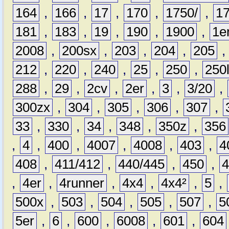
164
,
166
,
17
,
170
,
1750/
,
1
181
,
183
,
19
,
190
,
1900
,
1e
2008
,
200sx
,
203
,
204
,
205
212
,
220
,
240
,
25
,
250
,
250
288
,
29
,
2cv
,
2er
,
3
,
3/20
,
300zx
,
304
,
305
,
306
,
307
,
33
,
330
,
34
,
348
,
350z
,
356
,
4
,
400
,
4007
,
4008
,
403
,
4
408
,
411/412
,
440/445
,
450
,
,
4er
,
4runner
,
4x4
,
4x4²
,
5
,
500x
,
503
,
504
,
505
,
507
,
5
5er
,
6
,
600
,
6008
,
601
,
604