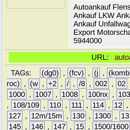
Autoankauf Flen
Ankauf LKW Ank
Ankauf Unfallwa
Export Motorsch
5944000
URL:
auto
TAGs:
(dg0)
,
(fcv)
,
(j
,
(komb
roc)
,
(w
,
+2
,
/
,
/8
,
002
,
02
1000
,
1007
,
1008
,
100nx
,
10
,
108/109
,
110
,
111
,
114
,
12
127
,
12m/15m
,
130
,
1300
,
13
145
,
146
,
147
,
15
,
1500/1600