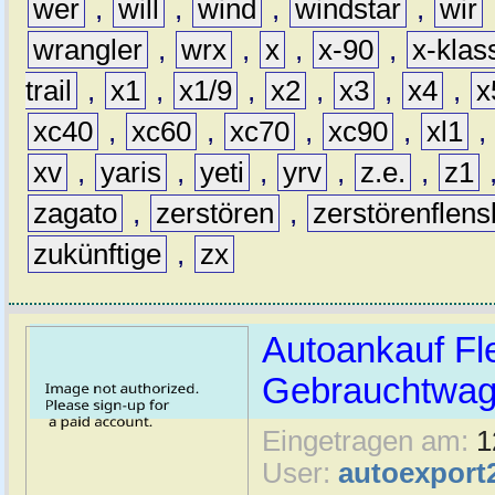
wer
,
will
,
wind
,
windstar
,
wir
wrangler
,
wrx
,
x
,
x-90
,
x-klas
trail
,
x1
,
x1/9
,
x2
,
x3
,
x4
,
x
xc40
,
xc60
,
xc70
,
xc90
,
xl1
,
xv
,
yaris
,
yeti
,
yrv
,
z.e.
,
z1
zagato
,
zerstören
,
zerstörenflen
zukünftige
,
zx
Autoankauf Fl
Gebrauchtwage
Eingetragen am:
1
User:
autoexport