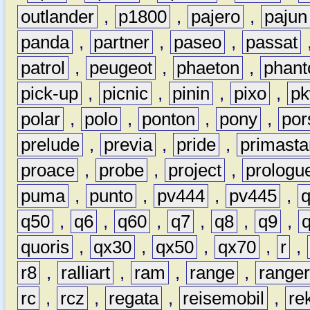
outlander
,
p1800
,
pajero
,
pajun
panda
,
partner
,
paseo
,
passat
patrol
,
peugeot
,
phaeton
,
phan
pick-up
,
picnic
,
pinin
,
pixo
,
p
polar
,
polo
,
ponton
,
pony
,
por
prelude
,
previa
,
pride
,
primasta
proace
,
probe
,
project
,
prologu
puma
,
punto
,
pv444
,
pv445
,
q50
,
q6
,
q60
,
q7
,
q8
,
q9
,
quoris
,
qx30
,
qx50
,
qx70
,
r
,
r8
,
ralliart
,
ram
,
range
,
range
rc
,
rcz
,
regata
,
reisemobil
,
re