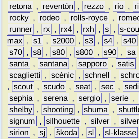
retona
,
reventón
,
rezzo
,
rio
,
r
rocky
,
rodeo
,
rolls-royce
,
rome
runner
,
rx
,
rx4
,
rxh
,
s
,
s-co
max
,
s1
,
s2000
,
s3
,
s4
,
s40
s70
,
s8
,
s80
,
s800
,
s90
,
sa
santa
,
santana
,
sapporo
,
satis
scaglietti
,
scénic
,
schnell
,
schro
,
scout
,
scudo
,
seat
,
sec
,
sedi
sephia
,
serena
,
sergio
,
serie
,
shelby
,
shooting
,
shuma
,
shuttl
signum
,
silhouette
,
silver
,
silve
sirion
,
sj
,
škoda
,
sl
,
sl-klasse