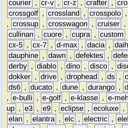
courier
,
cr-v
,
cr-z
,
crafter
,
cr
crossgolf
,
crossland
,
crosspolo
,
crossup
,
crosswagon
,
cruiser
,
cullinan
,
cuore
,
cupra
,
custom
cx-5
,
cx-7
,
d-max
,
dacia
,
dai
dauphine
,
dawn
,
defektes
,
defe
derby
,
diablo
,
dino
,
disco
,
dis
dokker
,
drive
,
drophead
,
ds
,
ds6
,
ducato
,
dune
,
durango
,
,
e-bulli
,
e-golf
,
e-klasse
,
e-meh
up
,
e3
,
e9
,
eclipse
,
ecoluxe
,
elan
,
elantra
,
elc
,
electric
,
ele