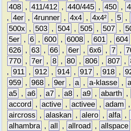
408
,
411/412
,
440/445
,
450
,
,
4er
,
4runner
,
4x4
,
4x4²
,
5
,
500x
,
503
,
504
,
505
,
507
,
5
5er
,
6
,
600
,
6008
,
601
,
604
626
,
63
,
66
,
6er
,
6x6
,
7
,
7
770
,
7er
,
8
,
80
,
806
,
807
,
,
911
,
912
,
914
,
917
,
918
,
9
959
,
968
,
9er
,
a
,
a-klasse
,
a5
,
a6
,
a7
,
a8
,
a9
,
abarth
,
accord
,
active
,
activee
,
adam
aircross
,
alaskan
,
alero
,
alfa
,
alhambra
,
all
,
allroad
,
allspace