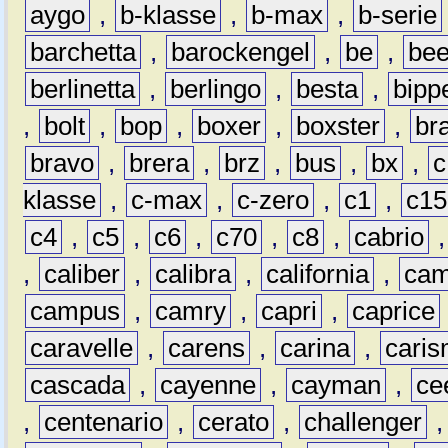
aygo
,
b-klasse
,
b-max
,
b-serie
barchetta
,
barockengel
,
be
,
be
berlinetta
,
berlingo
,
besta
,
bipp
,
bolt
,
bop
,
boxer
,
boxster
,
br
bravo
,
brera
,
brz
,
bus
,
bx
,
c
klasse
,
c-max
,
c-zero
,
c1
,
c15
c4
,
c5
,
c6
,
c70
,
c8
,
cabrio
,
caliber
,
calibra
,
california
,
cam
campus
,
camry
,
capri
,
caprice
caravelle
,
carens
,
carina
,
cari
cascada
,
cayenne
,
cayman
,
ce
,
centenario
,
cerato
,
challenger