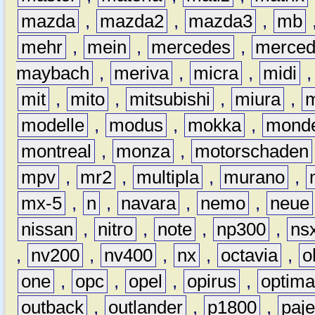
mazda
,
mazda2
,
mazda3
,
mb
mehr
,
mein
,
mercedes
,
merce
maybach
,
meriva
,
micra
,
midi
mit
,
mito
,
mitsubishi
,
miura
,
modelle
,
modus
,
mokka
,
mond
montreal
,
monza
,
motorschaden
mpv
,
mr2
,
multipla
,
murano
,
mx-5
,
n
,
navara
,
nemo
,
neue
nissan
,
nitro
,
note
,
np300
,
ns
,
nv200
,
nv400
,
nx
,
octavia
,
o
one
,
opc
,
opel
,
opirus
,
optim
outback
,
outlander
,
p1800
,
paje