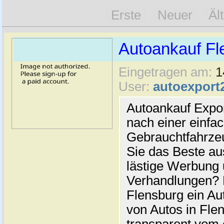
Erste
Neuer
Äl
Autoankauf Fl
Eingetragen am:
1
User:
autoexport
Autoankauf Expo
nach einer einfac
Gebrauchtfahrze
Sie das Beste au
lästige Werbung
Verhandlungen? 
Flensburg ein Au
von Autos in Flen