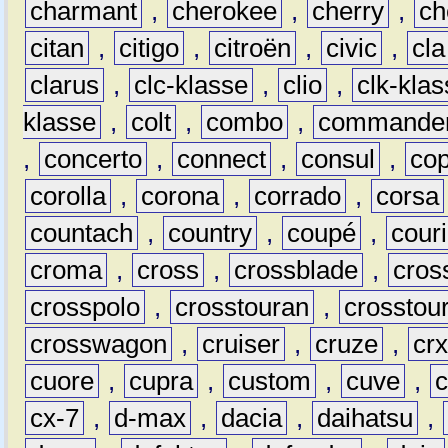
charmant
,
cherokee
,
cherry
,
ch
citan
,
citigo
,
citroën
,
civic
,
cla
clarus
,
clc-klasse
,
clio
,
clk-kla
klasse
,
colt
,
combo
,
commande
,
concerto
,
connect
,
consul
,
co
corolla
,
corona
,
corrado
,
corsa
countach
,
country
,
coupé
,
couri
croma
,
cross
,
crossblade
,
cros
crosspolo
,
crosstouran
,
crosstou
crosswagon
,
cruiser
,
cruze
,
cr
cuore
,
cupra
,
custom
,
cuve
,
cx-7
,
d-max
,
dacia
,
daihatsu
,