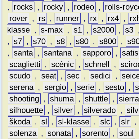
,
rocks
,
rocky
,
rodeo
,
rolls-royc
rover
,
rs
,
runner
,
rx
,
rx4
,
rx
klasse
,
s-max
,
s1
,
s2000
,
s3
,
s7
,
s70
,
s8
,
s80
,
s800
,
s9
,
santa
,
santana
,
sapporo
,
satis
scaglietti
,
scénic
,
schnell
,
sciro
scudo
,
seat
,
sec
,
sedici
,
seic
serena
,
sergio
,
serie
,
sesto
,
shooting
,
shuma
,
shuttle
,
sierr
silhouette
,
silver
,
silverado
,
silv
škoda
,
sl
,
sl-klasse
,
slc
,
slr
,
solenza
,
sonata
,
sorento
,
soul