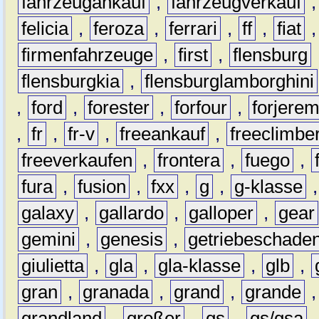
fahrzeugankauf
,
fahrzeugverkauf
felicia
,
feroza
,
ferrari
,
ff
,
fiat
firmenfahrzeuge
,
first
,
flensburg
flensburgkia
,
flensburglamborghini
,
ford
,
forester
,
forfour
,
forjere
,
fr
,
fr-v
,
freeankauf
,
freeclimbe
freeverkaufen
,
frontera
,
fuego
,
fura
,
fusion
,
fxx
,
g
,
g-klasse
galaxy
,
gallardo
,
galloper
,
gear
gemini
,
genesis
,
getriebeschade
giulietta
,
gla
,
gla-klasse
,
glb
,
gran
,
granada
,
grand
,
grande
grandland
,
großer
,
gs
,
gs/gsa