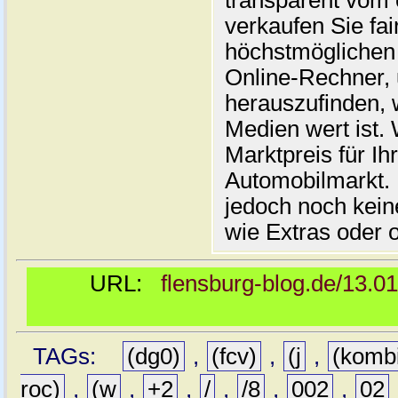
transparent vom 
verkaufen Sie fai
höchstmöglichen 
Online-Rechner,
herauszufinden, w
Medien wert ist. 
Marktpreis für I
Automobilmarkt. 
jedoch noch kein
wie Extras oder 
URL:
flensburg-blog.de/13.0
TAGs:
(dg0)
,
(fcv)
,
(j
,
(komb
roc)
,
(w
,
+2
,
/
,
/8
,
002
,
02