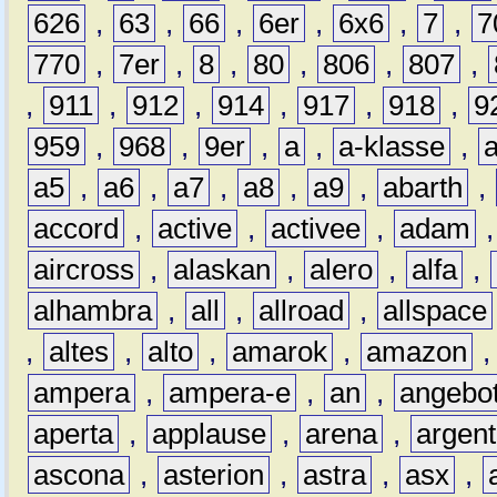
626
,
63
,
66
,
6er
,
6x6
,
7
,
7
770
,
7er
,
8
,
80
,
806
,
807
,
,
911
,
912
,
914
,
917
,
918
,
9
959
,
968
,
9er
,
a
,
a-klasse
,
a5
,
a6
,
a7
,
a8
,
a9
,
abarth
,
accord
,
active
,
activee
,
adam
aircross
,
alaskan
,
alero
,
alfa
,
alhambra
,
all
,
allroad
,
allspace
,
altes
,
alto
,
amarok
,
amazon
ampera
,
ampera-e
,
an
,
angebo
aperta
,
applause
,
arena
,
argen
ascona
,
asterion
,
astra
,
asx
,