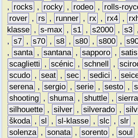
,
rocks
,
rocky
,
rodeo
,
rolls-royc
rover
,
rs
,
runner
,
rx
,
rx4
,
rx
klasse
,
s-max
,
s1
,
s2000
,
s3
,
s7
,
s70
,
s8
,
s80
,
s800
,
s9
,
santa
,
santana
,
sapporo
,
satis
scaglietti
,
scénic
,
schnell
,
sciro
scudo
,
seat
,
sec
,
sedici
,
seic
serena
,
sergio
,
serie
,
sesto
,
shooting
,
shuma
,
shuttle
,
sierr
silhouette
,
silver
,
silverado
,
silv
škoda
,
sl
,
sl-klasse
,
slc
,
slr
,
solenza
,
sonata
,
sorento
,
soul