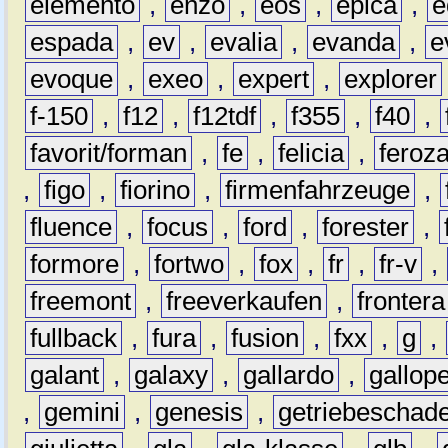
elemento
,
enzo
,
eos
,
epica
,
e
espada
,
ev
,
evalia
,
evanda
,
e
evoque
,
exeo
,
expert
,
explorer
f-150
,
f12
,
f12tdf
,
f355
,
f40
,
favorit/forman
,
fe
,
felicia
,
feroz
,
figo
,
fiorino
,
firmenfahrzeuge
,
fluence
,
focus
,
ford
,
forester
,
formore
,
fortwo
,
fox
,
fr
,
fr-v
,
freemont
,
freeverkaufen
,
frontera
fullback
,
fura
,
fusion
,
fxx
,
g
,
galant
,
galaxy
,
gallardo
,
gallop
,
gemini
,
genesis
,
getriebeschad