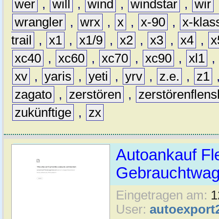
wer
,
will
,
wind
,
windstar
,
wir
wrangler
,
wrx
,
x
,
x-90
,
x-klas
trail
,
x1
,
x1/9
,
x2
,
x3
,
x4
,
x
xc40
,
xc60
,
xc70
,
xc90
,
xl1
,
xv
,
yaris
,
yeti
,
yrv
,
z.e.
,
z1
zagato
,
zerstören
,
zerstörenflen
zukünftige
,
zx
Autoankauf Fl
Gebrauchtwage
Eingetragen am:
1
User:
autoexport