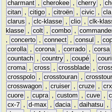
charmant
,
cherokee
,
cherry
,
ch
citan
,
citigo
,
citroën
,
civic
,
cla
clarus
,
clc-klasse
,
clio
,
clk-kla
klasse
,
colt
,
combo
,
commande
,
concerto
,
connect
,
consul
,
co
corolla
,
corona
,
corrado
,
corsa
countach
,
country
,
coupé
,
couri
croma
,
cross
,
crossblade
,
cros
crosspolo
,
crosstouran
,
crosstou
crosswagon
,
cruiser
,
cruze
,
cr
cuore
,
cupra
,
custom
,
cuve
,
cx-7
,
d-max
,
dacia
,
daihatsu
,