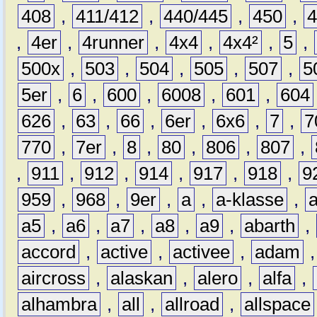
408
,
411/412
,
440/445
,
450
,
,
4er
,
4runner
,
4x4
,
4x4²
,
5
,
500x
,
503
,
504
,
505
,
507
,
5
5er
,
6
,
600
,
6008
,
601
,
604
626
,
63
,
66
,
6er
,
6x6
,
7
,
7
770
,
7er
,
8
,
80
,
806
,
807
,
,
911
,
912
,
914
,
917
,
918
,
9
959
,
968
,
9er
,
a
,
a-klasse
,
a5
,
a6
,
a7
,
a8
,
a9
,
abarth
,
accord
,
active
,
activee
,
adam
aircross
,
alaskan
,
alero
,
alfa
,
alhambra
,
all
,
allroad
,
allspace