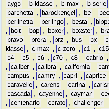
aygo
,
b-klasse
,
b-max
,
b-serie
barchetta
,
barockengel
,
be
,
be
berlinetta
,
berlingo
,
besta
,
bipp
,
bolt
,
bop
,
boxer
,
boxster
,
br
bravo
,
brera
,
brz
,
bus
,
bx
,
c
klasse
,
c-max
,
c-zero
,
c1
,
c15
c4
,
c5
,
c6
,
c70
,
c8
,
cabrio
,
caliber
,
calibra
,
california
,
cam
campus
,
camry
,
capri
,
caprice
caravelle
,
carens
,
carina
,
cari
cascada
,
cayenne
,
cayman
,
ce
,
centenario
,
cerato
,
challenger