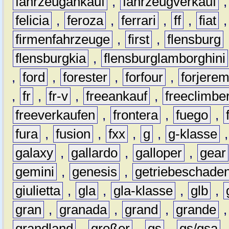
fahrzeugankauf
,
fahrzeugverkauf
felicia
,
feroza
,
ferrari
,
ff
,
fiat
firmenfahrzeuge
,
first
,
flensburg
flensburgkia
,
flensburglamborghini
,
ford
,
forester
,
forfour
,
forjere
,
fr
,
fr-v
,
freeankauf
,
freeclimbe
freeverkaufen
,
frontera
,
fuego
,
fura
,
fusion
,
fxx
,
g
,
g-klasse
galaxy
,
gallardo
,
galloper
,
gear
gemini
,
genesis
,
getriebeschade
giulietta
,
gla
,
gla-klasse
,
glb
,
gran
,
granada
,
grand
,
grande
grandland
,
großer
,
gs
,
gs/gsa