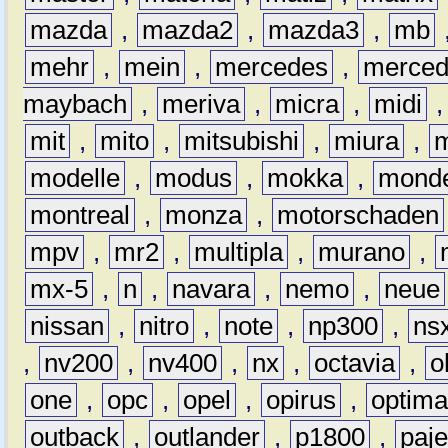
mazda
,
mazda2
,
mazda3
,
mb
mehr
,
mein
,
mercedes
,
merce
maybach
,
meriva
,
micra
,
midi
mit
,
mito
,
mitsubishi
,
miura
,
modelle
,
modus
,
mokka
,
mond
montreal
,
monza
,
motorschaden
mpv
,
mr2
,
multipla
,
murano
,
mx-5
,
n
,
navara
,
nemo
,
neue
nissan
,
nitro
,
note
,
np300
,
ns
,
nv200
,
nv400
,
nx
,
octavia
,
o
one
,
opc
,
opel
,
opirus
,
optim
outback
,
outlander
,
p1800
,
paje