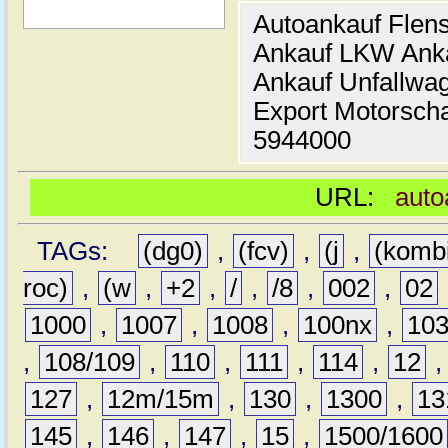
Autoankauf Flen
Ankauf LKW Ank
Ankauf Unfallwa
Export Motorsch
5944000
URL:
auto
TAGs:
(dg0)
,
(fcv)
,
(j
,
(komb
roc)
,
(w
,
+2
,
/
,
/8
,
002
,
02
1000
,
1007
,
1008
,
100nx
,
10
,
108/109
,
110
,
111
,
114
,
12
127
,
12m/15m
,
130
,
1300
,
13
145
,
146
,
147
,
15
,
1500/1600