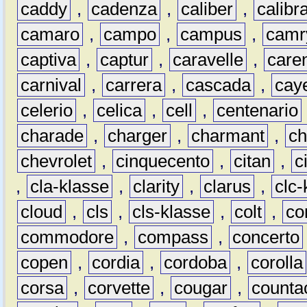
caddy
,
cadenza
,
caliber
,
calibr
camaro
,
campo
,
campus
,
camr
captiva
,
captur
,
caravelle
,
care
carnival
,
carrera
,
cascada
,
cay
celerio
,
celica
,
cell
,
centenario
charade
,
charger
,
charmant
,
ch
chevrolet
,
cinquecento
,
citan
,
c
,
cla-klasse
,
clarity
,
clarus
,
clc-
cloud
,
cls
,
cls-klasse
,
colt
,
c
commodore
,
compass
,
concerto
copen
,
cordia
,
cordoba
,
corolla
corsa
,
corvette
,
cougar
,
counta