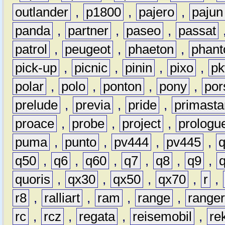
outlander
,
p1800
,
pajero
,
pajun
panda
,
partner
,
paseo
,
passat
patrol
,
peugeot
,
phaeton
,
phan
pick-up
,
picnic
,
pinin
,
pixo
,
p
polar
,
polo
,
ponton
,
pony
,
por
prelude
,
previa
,
pride
,
primasta
proace
,
probe
,
project
,
prologu
puma
,
punto
,
pv444
,
pv445
,
q50
,
q6
,
q60
,
q7
,
q8
,
q9
,
quoris
,
qx30
,
qx50
,
qx70
,
r
,
r8
,
ralliart
,
ram
,
range
,
range
rc
,
rcz
,
regata
,
reisemobil
,
re