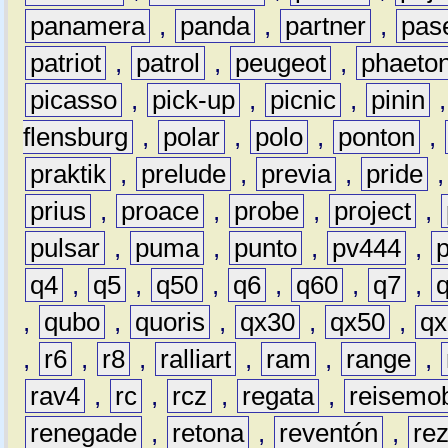
panamera
,
panda
,
partner
,
pas
patriot
,
patrol
,
peugeot
,
phaeto
picasso
,
pick-up
,
picnic
,
pinin
flensburg
,
polar
,
polo
,
ponton
,
praktik
,
prelude
,
previa
,
pride
prius
,
proace
,
probe
,
project
,
pulsar
,
puma
,
punto
,
pv444
,
q4
,
q5
,
q50
,
q6
,
q60
,
q7
,
,
qubo
,
quoris
,
qx30
,
qx50
,
qx
,
r6
,
r8
,
ralliart
,
ram
,
range
,
rav4
,
rc
,
rcz
,
regata
,
reisemob
renegade
,
retona
,
reventón
,
re