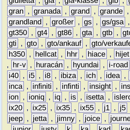
giulietta
,
gla
,
gla-klasse
,
glb
,
gran
,
granada
,
grand
,
grande
grandland
,
großer
,
gs
,
gs/gsa
gt350
,
gt4
,
gt86
,
gta
,
gtb
,
gt
gti
,
gto
,
gto/ankauf
,
gto/verkauf
h350
,
hellcat
,
hhr
,
hiace
,
hijet
,
hr-v
,
huracán
,
hyundai
,
i-road
i40
,
i5
,
i8
,
ibiza
,
ich
,
idea
,
inca
,
infiniti
,
infinti
,
insight
,
in
ion
,
ioniq
,
iq
,
is
,
isetta
,
isler
ix20
,
ix25
,
ix35
,
ix55
,
j1
,
j5
jeep
,
jetta
,
jimny
,
joice
,
journ
,
junior
,
justy
,
k
,
ka
,
kad
,
ka