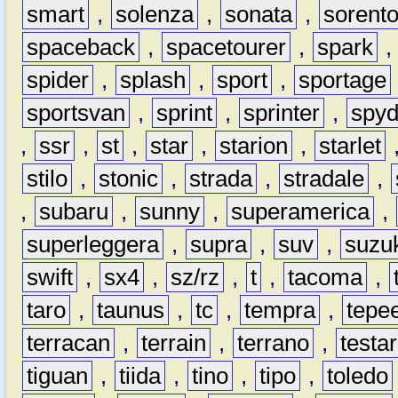
smart
,
solenza
,
sonata
,
sorent
spaceback
,
spacetourer
,
spark
spider
,
splash
,
sport
,
sportage
sportsvan
,
sprint
,
sprinter
,
spyd
,
ssr
,
st
,
star
,
starion
,
starlet
stilo
,
stonic
,
strada
,
stradale
,
,
subaru
,
sunny
,
superamerica
,
superleggera
,
supra
,
suv
,
suzu
swift
,
sx4
,
sz/rz
,
t
,
tacoma
,
taro
,
taunus
,
tc
,
tempra
,
tepe
terracan
,
terrain
,
terrano
,
testa
tiguan
,
tiida
,
tino
,
tipo
,
toledo