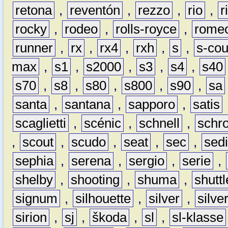
retona
,
reventón
,
rezzo
,
rio
,
r
rocky
,
rodeo
,
rolls-royce
,
rome
runner
,
rx
,
rx4
,
rxh
,
s
,
s-co
max
,
s1
,
s2000
,
s3
,
s4
,
s40
s70
,
s8
,
s80
,
s800
,
s90
,
sa
santa
,
santana
,
sapporo
,
satis
scaglietti
,
scénic
,
schnell
,
schro
,
scout
,
scudo
,
seat
,
sec
,
sedi
sephia
,
serena
,
sergio
,
serie
,
shelby
,
shooting
,
shuma
,
shuttl
signum
,
silhouette
,
silver
,
silve
sirion
,
sj
,
škoda
,
sl
,
sl-klasse