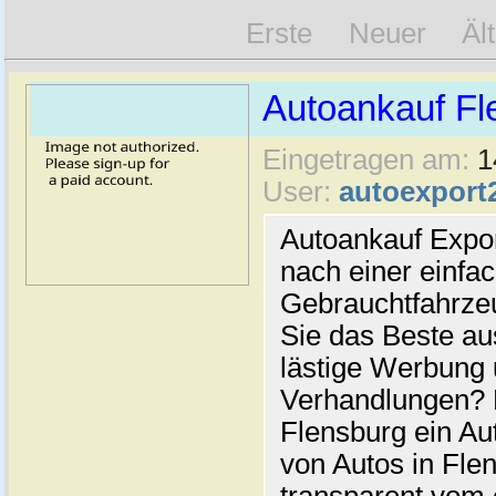
Erste
Neuer
Äl
Autoankauf Fl
Eingetragen am:
1
User:
autoexport
Autoankauf Expo
nach einer einfac
Gebrauchtfahrze
Sie das Beste au
lästige Werbung
Verhandlungen? 
Flensburg ein Au
von Autos in Flen