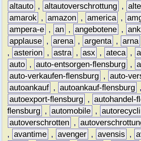
altauto
,
altautoverschrottung
,
alt
amarok
,
amazon
,
america
,
am
ampera-e
,
an
,
angebotene
,
ank
applause
,
arena
,
argenta
,
arna
,
asterion
,
astra
,
asx
,
ateca
,
a
auto
,
auto-entsorgen-flensburg
,
a
auto-verkaufen-flensburg
,
auto-ver
autoankauf
,
autoankauf-flensburg
autoexport-flensburg
,
autohandel-f
flensburg
,
automobile
,
autorecycl
autoverschrotten
,
autoverschrottun
,
avantime
,
avenger
,
avensis
,
a