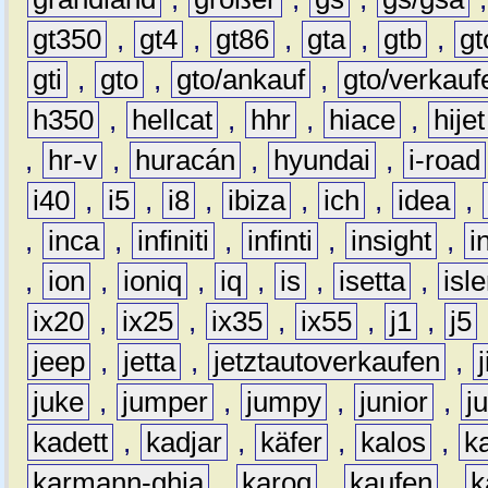
gt350
,
gt4
,
gt86
,
gta
,
gtb
,
gt
gti
,
gto
,
gto/ankauf
,
gto/verkauf
h350
,
hellcat
,
hhr
,
hiace
,
hijet
,
hr-v
,
huracán
,
hyundai
,
i-road
i40
,
i5
,
i8
,
ibiza
,
ich
,
idea
,
,
inca
,
infiniti
,
infinti
,
insight
,
i
,
ion
,
ioniq
,
iq
,
is
,
isetta
,
isl
ix20
,
ix25
,
ix35
,
ix55
,
j1
,
j5
jeep
,
jetta
,
jetztautoverkaufen
,
juke
,
jumper
,
jumpy
,
junior
,
j
kadett
,
kadjar
,
käfer
,
kalos
,
k
karmann-ghia
,
karoq
,
kaufen
,
k