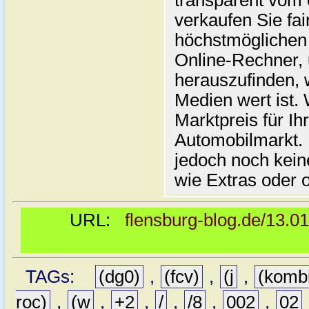
transparent vom 
verkaufen Sie fai
höchstmöglichen 
Online-Rechner,
herauszufinden, w
Medien wert ist. 
Marktpreis für I
Automobilmarkt. 
jedoch noch kein
wie Extras oder 
URL:
flensburg-blog.de/13.0
TAGs:
(dg0)
,
(fcv)
,
(j
,
(komb
roc)
,
(w
,
+2
,
/
,
/8
,
002
,
02