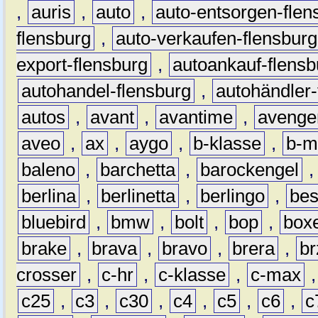
,
auris
,
auto
,
auto-entsorgen-flen
flensburg
,
auto-verkaufen-flensburg
export-flensburg
,
autoankauf-flensb
autohandel-flensburg
,
autohändler-
autos
,
avant
,
avantime
,
avenge
aveo
,
ax
,
aygo
,
b-klasse
,
b-m
baleno
,
barchetta
,
barockengel
berlina
,
berlinetta
,
berlingo
,
bes
bluebird
,
bmw
,
bolt
,
bop
,
box
brake
,
brava
,
bravo
,
brera
,
br
crosser
,
c-hr
,
c-klasse
,
c-max
c25
,
c3
,
c30
,
c4
,
c5
,
c6
,
c