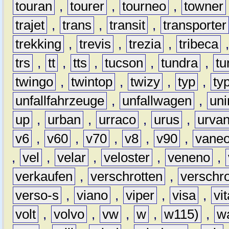
touran
,
tourer
,
tourneo
,
towner
trajet
,
trans
,
transit
,
transporter
trekking
,
trevis
,
trezia
,
tribeca
trs
,
tt
,
tts
,
tucson
,
tundra
,
tu
twingo
,
twintop
,
twizy
,
typ
,
ty
unfallfahrzeuge
,
unfallwagen
,
un
up
,
urban
,
urraco
,
urus
,
urva
v6
,
v60
,
v70
,
v8
,
v90
,
vane
,
vel
,
velar
,
veloster
,
veneno
,
verkaufen
,
verschrotten
,
verschro
verso-s
,
viano
,
viper
,
visa
,
vi
volt
,
volvo
,
vw
,
w
,
w115)
,
w