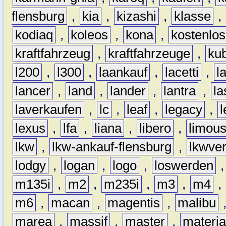
flensburg
,
kia
,
kizashi
,
klasse
,
kodiaq
,
koleos
,
kona
,
kostenlos
kraftfahrzeug
,
kraftfahrzeuge
,
kub
l200
,
l300
,
laankauf
,
lacetti
,
l
lancer
,
land
,
lander
,
lantra
,
la
laverkaufen
,
lc
,
leaf
,
legacy
,
lexus
,
lfa
,
liana
,
libero
,
limous
lkw
,
lkw-ankauf-flensburg
,
lkwver
lodgy
,
logan
,
logo
,
loswerden
m135i
,
m2
,
m235i
,
m3
,
m4
,
m6
,
macan
,
magentis
,
malibu
marea
,
massif
,
master
,
materi