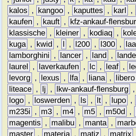
kalos
,
kangoo
,
kaputtes
,
karl
,
kaufen
,
kauft
,
kfz-ankauf-flensbu
klassische
,
kleiner
,
kodiaq
,
kol
kuga
,
kwid
,
l
,
l200
,
l300
,
la
lamborghini
,
lancer
,
land
,
lande
laurel
,
laverkaufen
,
lc
,
leaf
,
l
levorg
,
lexus
,
lfa
,
liana
,
libero
liteace
,
lj
,
lkw-ankauf-flensburg
logo
,
loswerden
,
ls
,
lt
,
lupo
,
m235i
,
m3
,
m4
,
m5
,
m50d
,
magentis
,
malibu
,
manta
,
marb
master
,
materia
,
matiz
,
matrix