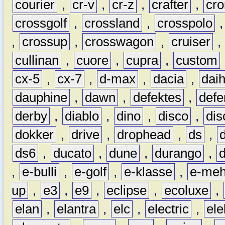
courier
,
cr-v
,
cr-z
,
crafter
,
cr
crossgolf
,
crossland
,
crosspolo
,
crossup
,
crosswagon
,
cruiser
,
cullinan
,
cuore
,
cupra
,
custom
cx-5
,
cx-7
,
d-max
,
dacia
,
dai
dauphine
,
dawn
,
defektes
,
defe
derby
,
diablo
,
dino
,
disco
,
dis
dokker
,
drive
,
drophead
,
ds
,
ds6
,
ducato
,
dune
,
durango
,
,
e-bulli
,
e-golf
,
e-klasse
,
e-meh
up
,
e3
,
e9
,
eclipse
,
ecoluxe
,
elan
,
elantra
,
elc
,
electric
,
ele