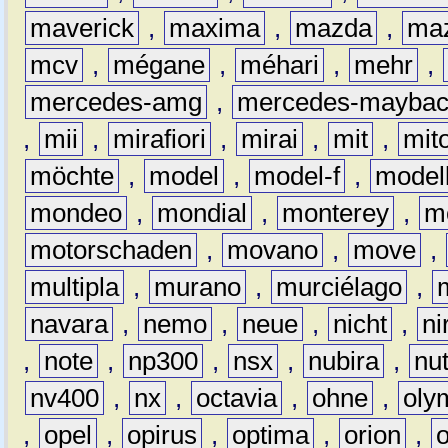
maverick
,
maxima
,
mazda
,
ma
mcv
,
mégane
,
méhari
,
mehr
,
mercedes-amg
,
mercedes-mayba
,
mii
,
mirafiori
,
mirai
,
mit
,
mit
möchte
,
model
,
model-f
,
model
mondeo
,
mondial
,
monterey
,
m
motorschaden
,
movano
,
move
,
multipla
,
murano
,
murciélago
,
navara
,
nemo
,
neue
,
nicht
,
ni
,
note
,
np300
,
nsx
,
nubira
,
nu
nv400
,
nx
,
octavia
,
ohne
,
oly
,
opel
,
opirus
,
optima
,
orion
,