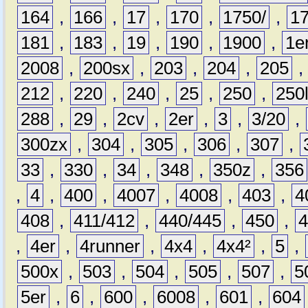
164
,
166
,
17
,
170
,
1750/
,
1
181
,
183
,
19
,
190
,
1900
,
1e
2008
,
200sx
,
203
,
204
,
205
212
,
220
,
240
,
25
,
250
,
250
288
,
29
,
2cv
,
2er
,
3
,
3/20
,
300zx
,
304
,
305
,
306
,
307
,
33
,
330
,
34
,
348
,
350z
,
356
,
4
,
400
,
4007
,
4008
,
403
,
4
408
,
411/412
,
440/445
,
450
,
,
4er
,
4runner
,
4x4
,
4x4²
,
5
,
500x
,
503
,
504
,
505
,
507
,
5
5er
,
6
,
600
,
6008
,
601
,
604