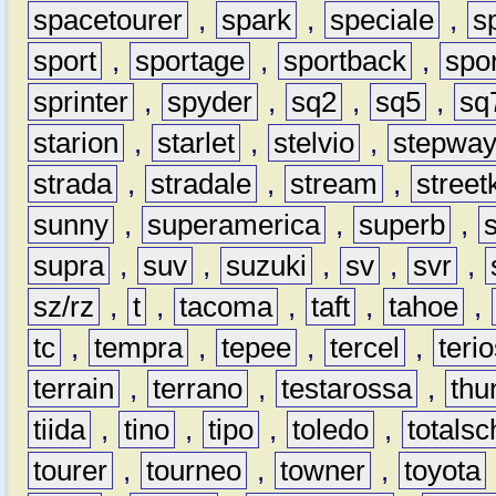
spacetourer
,
spark
,
speciale
,
s
sport
,
sportage
,
sportback
,
spo
sprinter
,
spyder
,
sq2
,
sq5
,
sq
starion
,
starlet
,
stelvio
,
stepwa
strada
,
stradale
,
stream
,
street
sunny
,
superamerica
,
superb
,
supra
,
suv
,
suzuki
,
sv
,
svr
,
sz/rz
,
t
,
tacoma
,
taft
,
tahoe
,
tc
,
tempra
,
tepee
,
tercel
,
teri
terrain
,
terrano
,
testarossa
,
thu
tiida
,
tino
,
tipo
,
toledo
,
totals
tourer
,
tourneo
,
towner
,
toyota