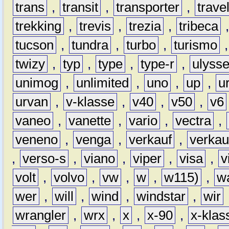
trans
,
transit
,
transporter
,
travel
trekking
,
trevis
,
trezia
,
tribeca
tucson
,
tundra
,
turbo
,
turismo
twizy
,
typ
,
type
,
type-r
,
ulyss
unimog
,
unlimited
,
uno
,
up
,
u
urvan
,
v-klasse
,
v40
,
v50
,
v6
vaneo
,
vanette
,
vario
,
vectra
,
veneno
,
venga
,
verkauf
,
verkau
,
verso-s
,
viano
,
viper
,
visa
,
v
volt
,
volvo
,
vw
,
w
,
w115)
,
w
wer
,
will
,
wind
,
windstar
,
wir
wrangler
,
wrx
,
x
,
x-90
,
x-klas