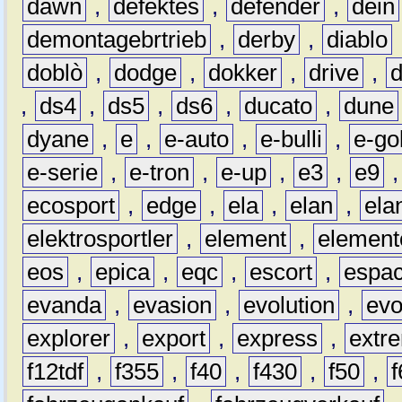
dawn
,
defektes
,
defender
,
dein
demontagebrtrieb
,
derby
,
diablo
doblò
,
dodge
,
dokker
,
drive
,
,
ds4
,
ds5
,
ds6
,
ducato
,
dune
dyane
,
e
,
e-auto
,
e-bulli
,
e-gol
e-serie
,
e-tron
,
e-up
,
e3
,
e9
ecosport
,
edge
,
ela
,
elan
,
ela
elektrosportler
,
element
,
element
eos
,
epica
,
eqc
,
escort
,
espa
evanda
,
evasion
,
evolution
,
ev
explorer
,
export
,
express
,
extr
f12tdf
,
f355
,
f40
,
f430
,
f50
,
f