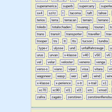
superamerica
,
superb
,
supercarry
,
superle
sx4
,
sz/rz
,
t
,
tacoma
,
taft
,
tahoe
,
terios
,
terra
,
terracan
,
terrain
,
terrano
toledo
,
totalschaden
,
touareg
,
touran
,
t
trans
,
transit
,
transporter
,
traveller
,
trax
trooper
,
trs
,
tt
,
tts
,
tucson
,
tundra
,
type-r
,
ulysse
,
und
,
unfallfahrzeuge
,
u
urus
,
urvan
,
v-klasse
,
v40
,
v50
,
v6
vel
,
velar
,
veloster
,
veneno
,
venga
,
verso-s
,
viano
,
viper
,
visa
,
vitara
,
vi
wagoneer
,
wasp
,
wer
,
will
,
wind
,
win
x-klasse
,
x-perience
,
x-tr
,
x-trail
,
x1
,
,
xc70
,
xc90
,
xl1
,
xl3
,
xm
,
xmod
,
zafira
,
zagato
,
zerstören
,
zerstörenflensbu