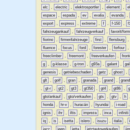
elc
,
electric
,
elektrosportler
,
element
,
e
espace
,
espada
,
ev
,
evalia
,
evanda
,
export
,
express
,
extreme
,
f
,
f-150
,
f
fahrzeugankauf
,
fahrzeugverkauf
,
favorit/for
fiorino
,
firmenfahrzeuge
,
first
,
flensburg
fluence
,
focus
,
ford
,
forester
,
forfour
freeclimber
,
freemont
,
freeverkaufen
,
front
g
,
g-klasse
,
g-tron
,
g93a
,
galant
,
ga
genesis
,
getriebeschaden
,
getz
,
ghost
,
glt
,
golf
,
gran
,
granada
,
grand
,
gran
,
gt-r
,
gt2
,
gt3
,
gt350
,
gt4
,
gt86
,
gto/ankauf
,
gto/verkaufen
,
gts
,
gtv
,
h
honda
,
hr-v
,
huracán
,
hyundai
,
i-road
ignis
,
ihr
,
iltis
,
impreza
,
inca
,
infiniti
iq
,
is
,
isetta
,
islero
,
isuzu
,
italia
,
jazz
,
jeep
,
jetta
,
jetztautoverkaufen
,
ji