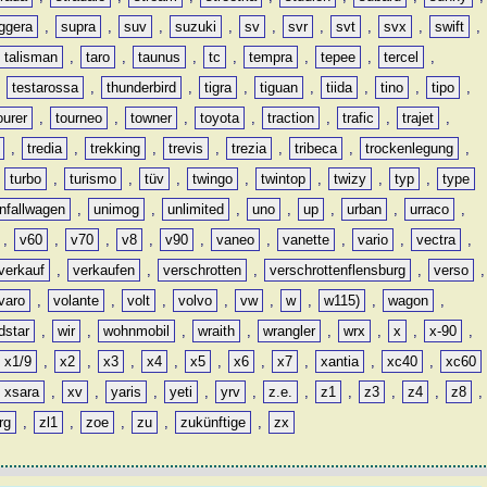
ggera
,
supra
,
suv
,
suzuki
,
sv
,
svr
,
svt
,
svx
,
swift
,
talisman
,
taro
,
taunus
,
tc
,
tempra
,
tepee
,
tercel
,
,
testarossa
,
thunderbird
,
tigra
,
tiguan
,
tiida
,
tino
,
tipo
,
ourer
,
tourneo
,
towner
,
toyota
,
traction
,
trafic
,
trajet
,
,
tredia
,
trekking
,
trevis
,
trezia
,
tribeca
,
trockenlegung
,
,
turbo
,
turismo
,
tüv
,
twingo
,
twintop
,
twizy
,
typ
,
type
nfallwagen
,
unimog
,
unlimited
,
uno
,
up
,
urban
,
urraco
,
,
v60
,
v70
,
v8
,
v90
,
vaneo
,
vanette
,
vario
,
vectra
,
verkauf
,
verkaufen
,
verschrotten
,
verschrottenflensburg
,
verso
,
varo
,
volante
,
volt
,
volvo
,
vw
,
w
,
w115)
,
wagon
,
dstar
,
wir
,
wohnmobil
,
wraith
,
wrangler
,
wrx
,
x
,
x-90
,
x1/9
,
x2
,
x3
,
x4
,
x5
,
x6
,
x7
,
xantia
,
xc40
,
xc60
xsara
,
xv
,
yaris
,
yeti
,
yrv
,
z.e.
,
z1
,
z3
,
z4
,
z8
,
rg
,
zl1
,
zoe
,
zu
,
zukünftige
,
zx