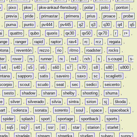
n
,
pixo
,
pkw
,
pkw-ankauf-flensburg
,
polar
,
polo
,
ponton
,
,
previa
,
pride
,
primastar
,
primera
,
prius
,
proace
,
probe
,
puma
,
punto
,
pv444
,
pv445
,
q2
,
q3
,
q30
,
q4
,
q5
ai
,
quattro
,
qubo
,
quoris
,
qx30
,
qx50
,
qx70
,
r
,
r+
,
ange
,
ranger
,
rapid
,
raptor
,
rav4
,
rc
,
rcz
,
regata
,
etona
,
reventón
,
rezzo
,
rio
,
ritmo
,
roadster
,
rocks
,
ter
,
rover
,
rs
,
runner
,
rx
,
rx4
,
rxh
,
s
,
s-coupé
,
s-
s4
,
s40
,
s5
,
s6
,
s60
,
s7
,
s70
,
s8
,
s80
,
s800
,
ntana
,
sapporo
,
satis
,
saveiro
,
saxo
,
sc
,
scaglietti
,
scorpio
,
scout
,
scudo
,
seat
,
sec
,
sedici
,
seicento
,
,
sesto
,
shadow
,
sharan
,
shelby
,
shooting
,
shuma
,
te
,
silver
,
silverado
,
silvia
,
sintra
,
sirion
,
sj
,
škoda
,
art
,
solenza
,
sonata
,
sorento
,
soul
,
space
,
spaceback
,
,
spider
,
splash
,
sport
,
sportage
,
sportback
,
sports
,
,
sq5
,
sq7
,
srt
,
ssr
,
st
,
star
,
starion
,
starlet
,
trada
,
stradale
,
stream
,
streetka
,
studien
,
subaru
,
sunny
,