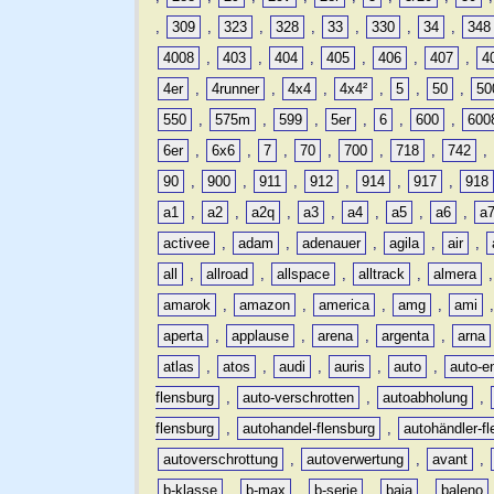
,
309
,
323
,
328
,
33
,
330
,
34
,
348
4008
,
403
,
404
,
405
,
406
,
407
,
4
4er
,
4runner
,
4x4
,
4x4²
,
5
,
50
,
50
550
,
575m
,
599
,
5er
,
6
,
600
,
600
6er
,
6x6
,
7
,
70
,
700
,
718
,
742
,
90
,
900
,
911
,
912
,
914
,
917
,
918
a1
,
a2
,
a2q
,
a3
,
a4
,
a5
,
a6
,
a
activee
,
adam
,
adenauer
,
agila
,
air
,
all
,
allroad
,
allspace
,
alltrack
,
almera
amarok
,
amazon
,
america
,
amg
,
ami
aperta
,
applause
,
arena
,
argenta
,
arna
atlas
,
atos
,
audi
,
auris
,
auto
,
auto-e
flensburg
,
auto-verschrotten
,
autoabholung
,
flensburg
,
autohandel-flensburg
,
autohändler-f
autoverschrottung
,
autoverwertung
,
avant
,
b-klasse
,
b-max
,
b-serie
,
baja
,
baleno