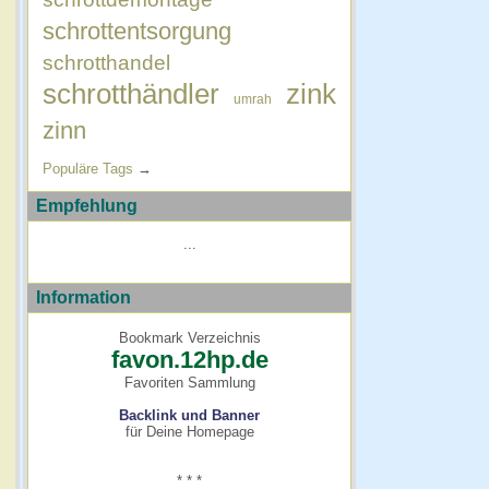
schrottentsorgung
schrotthandel
schrotthändler
zink
umrah
zinn
Populäre Tags
→
Empfehlung
...
Information
Bookmark Verzeichnis
favon.12hp.de
Favoriten Sammlung
Backlink und Banner
für Deine Homepage
* * *