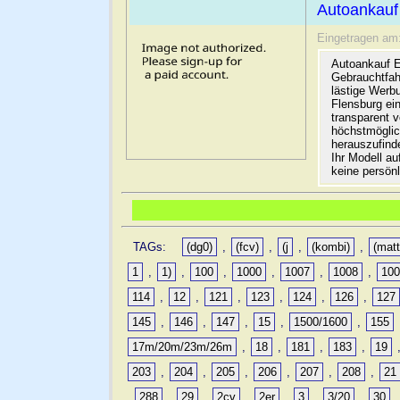
Autoankauf
Eingetragen am
Autoankauf E
Gebrauchtfah
lästige Werb
Flensburg ein
transparent 
höchstmöglic
herauszufinde
Ihr Modell a
keine persön
TAGs:
(dg0)
,
(fcv)
,
(j
,
(kombi)
,
(matt
1
,
1)
,
100
,
1000
,
1007
,
1008
,
10
114
,
12
,
121
,
123
,
124
,
126
,
127
145
,
146
,
147
,
15
,
1500/1600
,
155
17m/20m/23m/26m
,
18
,
181
,
183
,
19
203
,
204
,
205
,
206
,
207
,
208
,
21
,
288
,
29
,
2cv
,
2er
,
3
,
3/20
,
30