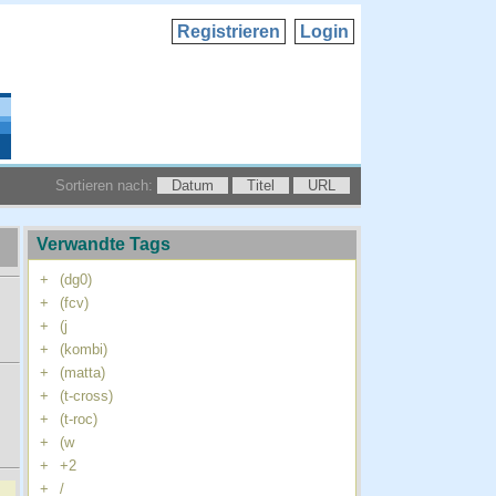
Registrieren
Login
Sortieren nach:
Datum
Titel
URL
Verwandte Tags
+
(dg0)
+
(fcv)
+
(j
+
(kombi)
+
(matta)
+
(t-cross)
+
(t-roc)
+
(w
+
+2
+
/