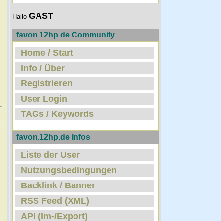
GAST
Hallo
favon.12hp.de Community
Home / Start
Info / Über
Registrieren
User Login
TAGs / Keywords
favon.12hp.de Infos
Liste der User
Nutzungsbedingungen
Backlink / Banner
RSS Feed (XML)
API (Im-/Export)