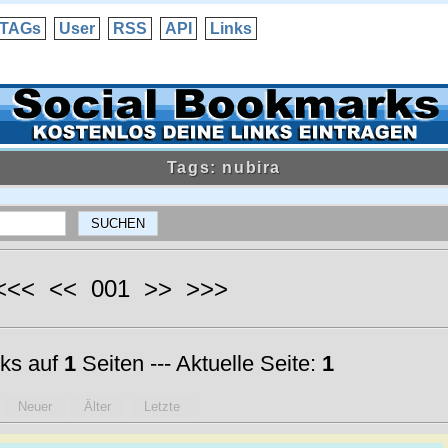
TAGs
User
RSS
API
Links
Tags: nubira
 <<< << 001 >> >>>
ks auf
1
Seiten --- Aktuelle Seite:
1
Neuer
Älter
Letzte