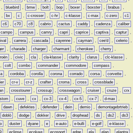
,
bluebird
,
bmw
,
bolt
,
bop
,
boxer
,
boxster
,
brabus
,
,
bx
,
c
,
c-crosser
,
c-hr
,
c-klasse
,
c-max
,
c-zero
,
c1
,
c6
,
c70
,
c8
,
cabrio
,
cactus
,
caddy
,
cadenza
,
caliber
campo
,
campus
,
camry
,
capri
,
caprice
,
captiva
,
captur
,
ival
,
carrera
,
cascada
,
cayenne
,
cayman
,
cee'd
,
celerio
,
ger
,
charade
,
charger
,
charmant
,
cherokee
,
cherry
,
troën
,
civic
,
cla
,
cla-klasse
,
clarity
,
clarus
,
clc-klasse
,
,
colt
,
combo
,
commander
,
commodore
,
compass
,
ia
,
cordoba
,
corolla
,
corona
,
corrado
,
corsa
,
corvette
,
ier
,
cr-v
,
cr-z
,
crafter
,
croma
,
cross
,
crossblade
,
an
,
crosstourer
,
crossup
,
crosswagon
,
cruiser
,
cruze
,
crx
stom
,
cuve
,
cx
,
cx-3
,
cx-4
,
cx-5
,
cx-7
,
d-max
,
,
dawn
,
defektes
,
defender
,
dein
,
demio
,
demontagebrtrieb
,
,
doblò
,
dodge
,
dokker
,
drive
,
drophead
,
ds
,
ds2
,
ds3
,
o
,
duster
,
dyane
,
e
,
e-auto
,
e-bulli
,
e-golf
,
e-klasse
,
9
,
eclipse
,
ecoluxe
,
ecosport
,
edge
,
ela
,
elan
,
elantra
,