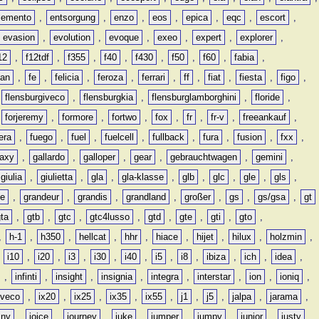
lemento
,
entsorgung
,
enzo
,
eos
,
epica
,
eqc
,
escort
,
evasion
,
evolution
,
evoque
,
exeo
,
expert
,
explorer
,
12
,
f12tdf
,
f355
,
f40
,
f430
,
f50
,
f60
,
fabia
,
man
,
fe
,
felicia
,
feroza
,
ferrari
,
ff
,
fiat
,
fiesta
,
figo
,
,
flensburgiveco
,
flensburgkia
,
flensburglamborghini
,
floride
,
,
forjeremy
,
formore
,
fortwo
,
fox
,
fr
,
fr-v
,
freeankauf
,
era
,
fuego
,
fuel
,
fuelcell
,
fullback
,
fura
,
fusion
,
fxx
,
laxy
,
gallardo
,
galloper
,
gear
,
gebrauchtwagen
,
gemini
,
giulia
,
giulietta
,
gla
,
gla-klasse
,
glb
,
glc
,
gle
,
gls
,
de
,
grandeur
,
grandis
,
grandland
,
großer
,
gs
,
gs/gsa
,
gt
gta
,
gtb
,
gtc
,
gtc4lusso
,
gtd
,
gte
,
gti
,
gto
,
,
h-1
,
h350
,
hellcat
,
hhr
,
hiace
,
hijet
,
hilux
,
holzmin
,
,
i10
,
i20
,
i3
,
i30
,
i40
,
i5
,
i8
,
ibiza
,
ich
,
idea
,
,
infinti
,
insight
,
insignia
,
integra
,
interstar
,
ion
,
ioniq
,
iveco
,
ix20
,
ix25
,
ix35
,
ix55
,
j1
,
j5
,
jalpa
,
jarama
,
mny
,
joice
,
journey
,
juke
,
jumper
,
jumpy
,
junior
,
justy
,