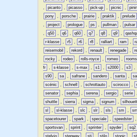
,
picanto
,
picasso
,
pick-up
,
picnic
,
pini
pony
,
porsche
,
prairie
,
praktik
,
prelude
,
project
,
prologue
,
ps
,
pullman
,
pulsar
,
q50
,
q6
,
q60
,
q7
,
q8
,
q9
,
qashq
r-klasse
,
r5
,
r6
,
r8
,
ralliart
,
ram
,
r
reisemobil
,
rekord
,
renault
,
renegade
,
r
rocky
,
rodeo
,
rolls-royce
,
romeo
,
rooms
fr
,
s-klasse
,
s-max
,
s1
,
s2000
,
s3
,
s90
,
sa
,
safrane
,
sandero
,
santa
,
sa
scénic
,
schnell
,
schrottauto
,
scirocco
,
senator
,
sephia
,
serena
,
sergio
,
serie
shuttle
,
sierra
,
sigma
,
signum
,
silhouet
sl
,
sl-klasse
,
slc
,
slr
,
sls
,
sm
,
sm
spacetourer
,
spark
,
speciale
,
speedster
sportsvan
,
sprint
,
sprinter
,
spyder
,
sq2
stelvio
,
stepway
,
sti
,
stilo
,
stonic
,
s