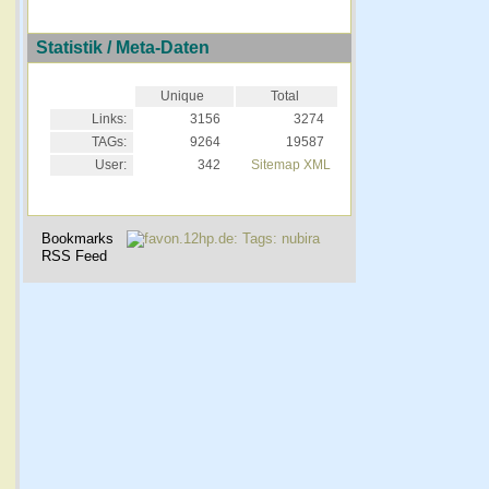
Statistik / Meta-Daten
Unique
Total
Links:
3156
3274
TAGs:
9264
19587
User:
342
Sitemap XML
Bookmarks
RSS Feed