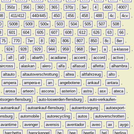
,
350z
,
356
,
360
,
365
,
370z
,
3er
,
4
,
400
,
4007
,
08
,
411/412
,
440/445
,
450
,
456
,
458
,
488
,
4c
,
4cv
,
0
,
5008
,
500l
,
500x
,
503
,
504
,
505
,
507
,
508
,
8
,
601
,
604
,
605
,
607
,
608
,
612
,
626
,
63
,
66
,
75
,
770
,
7er
,
8
,
80
,
806
,
807
,
850
,
8c
,
8er
,
,
924
,
928
,
929
,
944
,
959
,
968
,
9er
,
a
,
a-klasse
,
7
,
a8
,
a9
,
abarth
,
acadiane
,
accent
,
accord
,
active
,
aircross
,
alaskan
,
alero
,
alfa
,
alfasud
,
alfetta
,
alhambra
,
,
altauto
,
altautoverschrottung
,
altea
,
altfahrzeug
,
alto
,
,
ampera
,
ampera-e
,
an
,
angebotene
,
ankauf
,
antara
,
,
arosa
,
arteon
,
ascona
,
asterion
,
astra
,
asx
,
ateca
,
ntsorgen-flensburg
,
auto-loswerden-flensburg
,
auto-verkaufen-
autoankauf
,
autoankauf-flensburg
,
autoentsorgung
,
autoexport-
lensburg
,
automobile
,
autorecycling
,
autos
,
autoverschrotten
,
avantime
,
avenger
,
avensis
,
aventador
,
aveo
,
ax
,
aygo
,
,
barchetta
,
barockengel
,
be
,
bee
,
beetle
,
bel
,
berlina
,