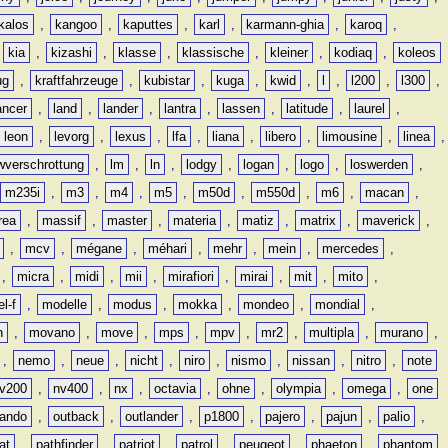
kalos
,
kangoo
,
kaputtes
,
karl
,
karmann-ghia
,
karoq
,
,
kia
,
kizashi
,
klasse
,
klassische
,
kleiner
,
kodiaq
,
koleos
ug
,
kraftfahrzeuge
,
kubistar
,
kuga
,
kwid
,
l
,
l200
,
l300
,
ancer
,
land
,
lander
,
lantra
,
lassen
,
latitude
,
laurel
,
leon
,
levorg
,
lexus
,
lfa
,
liana
,
libero
,
limousine
,
linea
,
wverschrottung
,
lm
,
ln
,
lodgy
,
logan
,
logo
,
loswerden
,
m235i
,
m3
,
m4
,
m5
,
m50d
,
m550d
,
m6
,
macan
,
rea
,
massif
,
master
,
materia
,
matiz
,
matrix
,
maverick
,
,
mcv
,
mégane
,
méhari
,
mehr
,
mein
,
mercedes
,
,
micra
,
midi
,
mii
,
mirafiori
,
mirai
,
mit
,
mito
,
l-f
,
modelle
,
modus
,
mokka
,
mondeo
,
mondial
,
n
,
movano
,
move
,
mps
,
mpv
,
mr2
,
multipla
,
murano
,
,
nemo
,
neue
,
nicht
,
niro
,
nismo
,
nissan
,
nitro
,
note
v200
,
nv400
,
nx
,
octavia
,
ohne
,
olympia
,
omega
,
one
lando
,
outback
,
outlander
,
p1800
,
pajero
,
pajun
,
palio
,
at
,
pathfinder
,
patriot
,
patrol
,
peugeot
,
phaeton
,
phantom