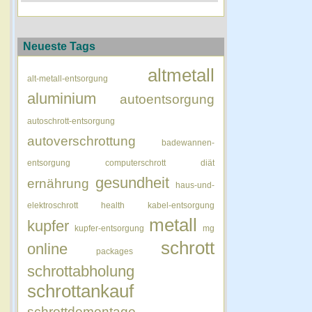
Neueste Tags
altmetall
alt-metall-entsorgung
aluminium
autoentsorgung
autoschrott-entsorgung
autoverschrottung
badewannen-
entsorgung
computerschrott
diät
gesundheit
ernährung
haus-und-
elektroschrott
health
kabel-entsorgung
metall
kupfer
kupfer-entsorgung
mg
schrott
online
packages
schrottabholung
schrottankauf
schrottdemontage