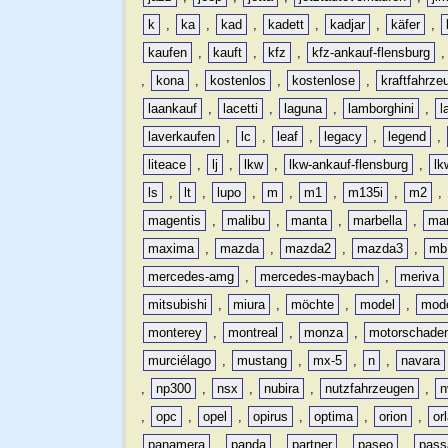
k
,
ka
,
kad
,
kadett
,
kadjar
,
käfer
,
kaufen
,
kauft
,
kfz
,
kfz-ankauf-flensburg
,
kona
,
kostenlos
,
kostenlose
,
kraftfahrze
laankauf
,
lacetti
,
laguna
,
lamborghini
,
l
laverkaufen
,
lc
,
leaf
,
legacy
,
legend
,
liteace
,
lj
,
lkw
,
lkw-ankauf-flensburg
,
lk
ls
,
lt
,
lupo
,
m
,
m1
,
m135i
,
m2
,
magentis
,
malibu
,
manta
,
marbella
,
ma
maxima
,
mazda
,
mazda2
,
mazda3
,
mb
mercedes-amg
,
mercedes-maybach
,
meriva
mitsubishi
,
miura
,
möchte
,
model
,
mode
monterey
,
montreal
,
monza
,
motorschade
murciélago
,
mustang
,
mx-5
,
n
,
navara
,
np300
,
nsx
,
nubira
,
nutzfahrzeugen
,
n
,
opc
,
opel
,
opirus
,
optima
,
orion
,
or
panamera
,
panda
,
partner
,
paseo
,
pass