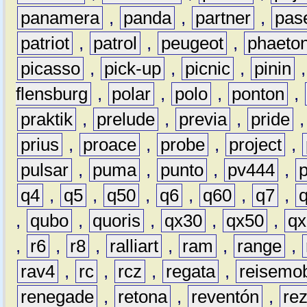
panamera
,
panda
,
partner
,
pas
patriot
,
patrol
,
peugeot
,
phaeto
picasso
,
pick-up
,
picnic
,
pinin
flensburg
,
polar
,
polo
,
ponton
,
praktik
,
prelude
,
previa
,
pride
prius
,
proace
,
probe
,
project
,
pulsar
,
puma
,
punto
,
pv444
,
q4
,
q5
,
q50
,
q6
,
q60
,
q7
,
,
qubo
,
quoris
,
qx30
,
qx50
,
qx
,
r6
,
r8
,
ralliart
,
ram
,
range
,
rav4
,
rc
,
rcz
,
regata
,
reisemob
renegade
,
retona
,
reventón
,
re