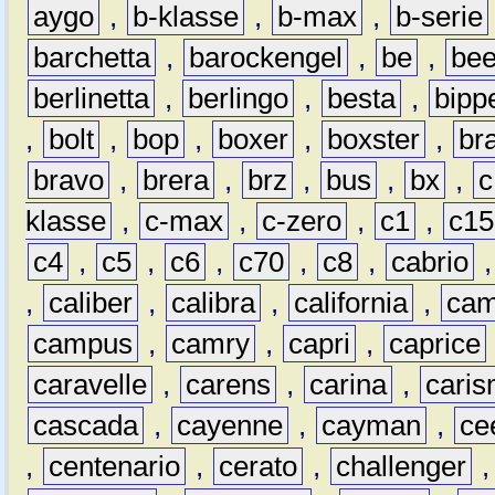
aygo
,
b-klasse
,
b-max
,
b-serie
barchetta
,
barockengel
,
be
,
be
berlinetta
,
berlingo
,
besta
,
bipp
,
bolt
,
bop
,
boxer
,
boxster
,
br
bravo
,
brera
,
brz
,
bus
,
bx
,
c
klasse
,
c-max
,
c-zero
,
c1
,
c15
c4
,
c5
,
c6
,
c70
,
c8
,
cabrio
,
caliber
,
calibra
,
california
,
cam
campus
,
camry
,
capri
,
caprice
caravelle
,
carens
,
carina
,
cari
cascada
,
cayenne
,
cayman
,
ce
,
centenario
,
cerato
,
challenger