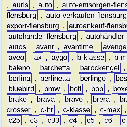
,
auris
,
auto
,
auto-entsorgen-flen
flensburg
,
auto-verkaufen-flensburg
export-flensburg
,
autoankauf-flensb
autohandel-flensburg
,
autohändler-
autos
,
avant
,
avantime
,
avenge
aveo
,
ax
,
aygo
,
b-klasse
,
b-m
baleno
,
barchetta
,
barockengel
berlina
,
berlinetta
,
berlingo
,
bes
bluebird
,
bmw
,
bolt
,
bop
,
box
brake
,
brava
,
bravo
,
brera
,
br
crosser
,
c-hr
,
c-klasse
,
c-max
c25
,
c3
,
c30
,
c4
,
c5
,
c6
,
c