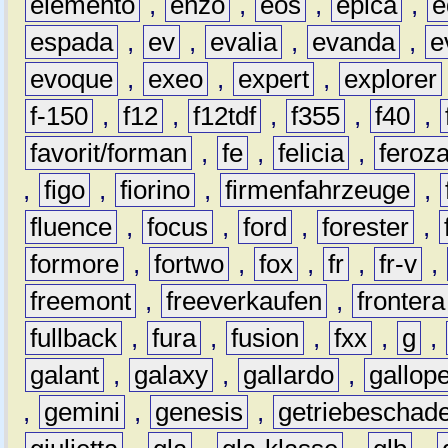
elemento
,
enzo
,
eos
,
epica
,
e
espada
,
ev
,
evalia
,
evanda
,
e
evoque
,
exeo
,
expert
,
explorer
f-150
,
f12
,
f12tdf
,
f355
,
f40
,
favorit/forman
,
fe
,
felicia
,
feroz
,
figo
,
fiorino
,
firmenfahrzeuge
,
fluence
,
focus
,
ford
,
forester
,
formore
,
fortwo
,
fox
,
fr
,
fr-v
,
freemont
,
freeverkaufen
,
frontera
fullback
,
fura
,
fusion
,
fxx
,
g
,
galant
,
galaxy
,
gallardo
,
gallop
,
gemini
,
genesis
,
getriebeschad