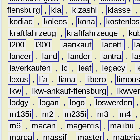
flensburg
,
kia
,
kizashi
,
klasse
,
kodiaq
,
koleos
,
kona
,
kostenlos
kraftfahrzeug
,
kraftfahrzeuge
,
kub
l200
,
l300
,
laankauf
,
lacetti
,
l
lancer
,
land
,
lander
,
lantra
,
la
laverkaufen
,
lc
,
leaf
,
legacy
,
lexus
,
lfa
,
liana
,
libero
,
limous
lkw
,
lkw-ankauf-flensburg
,
lkwver
lodgy
,
logan
,
logo
,
loswerden
m135i
,
m2
,
m235i
,
m3
,
m4
,
m6
,
macan
,
magentis
,
malibu
marea
,
massif
,
master
,
materi