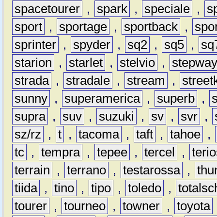
spacetourer
,
spark
,
speciale
,
s
sport
,
sportage
,
sportback
,
spo
sprinter
,
spyder
,
sq2
,
sq5
,
sq
starion
,
starlet
,
stelvio
,
stepwa
strada
,
stradale
,
stream
,
street
sunny
,
superamerica
,
superb
,
supra
,
suv
,
suzuki
,
sv
,
svr
,
sz/rz
,
t
,
tacoma
,
taft
,
tahoe
,
tc
,
tempra
,
tepee
,
tercel
,
teri
terrain
,
terrano
,
testarossa
,
thu
tiida
,
tino
,
tipo
,
toledo
,
totals
tourer
,
tourneo
,
towner
,
toyota