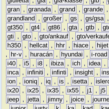
giulietta
,
gla
,
gla-klasse
,
glb
,
gran
,
granada
,
grand
,
grande
grandland
,
großer
,
gs
,
gs/gsa
gt350
,
gt4
,
gt86
,
gta
,
gtb
,
gt
gti
,
gto
,
gto/ankauf
,
gto/verkauf
h350
,
hellcat
,
hhr
,
hiace
,
hijet
,
hr-v
,
huracán
,
hyundai
,
i-road
i40
,
i5
,
i8
,
ibiza
,
ich
,
idea
,
inca
,
infiniti
,
infinti
,
insight
,
in
ion
,
ioniq
,
iq
,
is
,
isetta
,
isler
ix20
,
ix25
,
ix35
,
ix55
,
j1
,
j5
jeep
,
jetta
,
jimny
,
joice
,
journ
,
junior
,
justy
,
k
,
ka
,
kad
,
ka