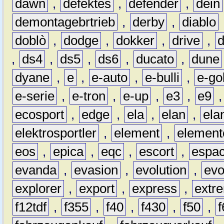
dawn
,
defektes
,
defender
,
dein
demontagebrtrieb
,
derby
,
diablo
doblò
,
dodge
,
dokker
,
drive
,
,
ds4
,
ds5
,
ds6
,
ducato
,
dune
dyane
,
e
,
e-auto
,
e-bulli
,
e-gol
e-serie
,
e-tron
,
e-up
,
e3
,
e9
ecosport
,
edge
,
ela
,
elan
,
ela
elektrosportler
,
element
,
element
eos
,
epica
,
eqc
,
escort
,
espa
evanda
,
evasion
,
evolution
,
ev
explorer
,
export
,
express
,
extr
f12tdf
,
f355
,
f40
,
f430
,
f50
,
f