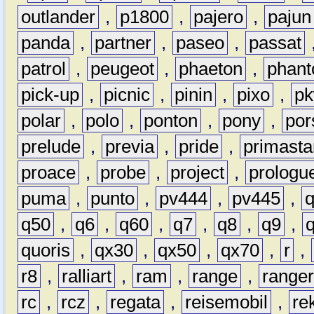
outlander
,
p1800
,
pajero
,
pajun
panda
,
partner
,
paseo
,
passat
patrol
,
peugeot
,
phaeton
,
phan
pick-up
,
picnic
,
pinin
,
pixo
,
p
polar
,
polo
,
ponton
,
pony
,
por
prelude
,
previa
,
pride
,
primasta
proace
,
probe
,
project
,
prologu
puma
,
punto
,
pv444
,
pv445
,
q50
,
q6
,
q60
,
q7
,
q8
,
q9
,
quoris
,
qx30
,
qx50
,
qx70
,
r
,
r8
,
ralliart
,
ram
,
range
,
range
rc
,
rcz
,
regata
,
reisemobil
,
re