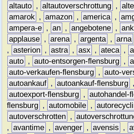
altauto
,
altautoverschrottung
,
alt
amarok
,
amazon
,
america
,
am
ampera-e
,
an
,
angebotene
,
ank
applause
,
arena
,
argenta
,
arna
,
asterion
,
astra
,
asx
,
ateca
,
a
auto
,
auto-entsorgen-flensburg
,
a
auto-verkaufen-flensburg
,
auto-ver
autoankauf
,
autoankauf-flensburg
autoexport-flensburg
,
autohandel-f
flensburg
,
automobile
,
autorecycl
autoverschrotten
,
autoverschrottun
,
avantime
,
avenger
,
avensis
,
a