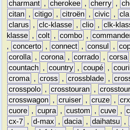
charmant
,
cherokee
,
cherry
,
ch
citan
,
citigo
,
citroën
,
civic
,
cla
clarus
,
clc-klasse
,
clio
,
clk-kla
klasse
,
colt
,
combo
,
commande
,
concerto
,
connect
,
consul
,
co
corolla
,
corona
,
corrado
,
corsa
countach
,
country
,
coupé
,
couri
croma
,
cross
,
crossblade
,
cros
crosspolo
,
crosstouran
,
crosstou
crosswagon
,
cruiser
,
cruze
,
cr
cuore
,
cupra
,
custom
,
cuve
,
cx-7
,
d-max
,
dacia
,
daihatsu
,