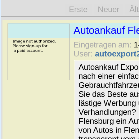
Erste
Neuer
Äl
Autoankauf Fl
Eingetragen am:
1
User:
autoexport
Autoankauf Expo
nach einer einfac
Gebrauchtfahrze
Sie das Beste au
lästige Werbung
Verhandlungen? 
Flensburg ein Au
von Autos in Flen