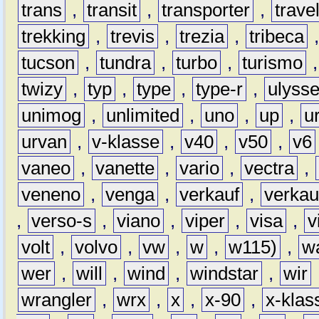
trans
,
transit
,
transporter
,
travel
trekking
,
trevis
,
trezia
,
tribeca
tucson
,
tundra
,
turbo
,
turismo
twizy
,
typ
,
type
,
type-r
,
ulyss
unimog
,
unlimited
,
uno
,
up
,
u
urvan
,
v-klasse
,
v40
,
v50
,
v6
vaneo
,
vanette
,
vario
,
vectra
,
veneno
,
venga
,
verkauf
,
verkau
,
verso-s
,
viano
,
viper
,
visa
,
v
volt
,
volvo
,
vw
,
w
,
w115)
,
w
wer
,
will
,
wind
,
windstar
,
wir
wrangler
,
wrx
,
x
,
x-90
,
x-klas