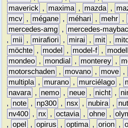
maverick
,
maxima
,
mazda
,
ma
mcv
,
mégane
,
méhari
,
mehr
,
mercedes-amg
,
mercedes-mayba
,
mii
,
mirafiori
,
mirai
,
mit
,
mit
möchte
,
model
,
model-f
,
model
mondeo
,
mondial
,
monterey
,
m
motorschaden
,
movano
,
move
,
multipla
,
murano
,
murciélago
,
navara
,
nemo
,
neue
,
nicht
,
ni
,
note
,
np300
,
nsx
,
nubira
,
nu
nv400
,
nx
,
octavia
,
ohne
,
oly
,
opel
,
opirus
,
optima
,
orion
,