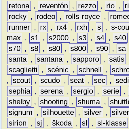
retona
,
reventón
,
rezzo
,
rio
,
r
rocky
,
rodeo
,
rolls-royce
,
rome
runner
,
rx
,
rx4
,
rxh
,
s
,
s-co
max
,
s1
,
s2000
,
s3
,
s4
,
s40
s70
,
s8
,
s80
,
s800
,
s90
,
sa
santa
,
santana
,
sapporo
,
satis
scaglietti
,
scénic
,
schnell
,
schro
,
scout
,
scudo
,
seat
,
sec
,
sedi
sephia
,
serena
,
sergio
,
serie
,
shelby
,
shooting
,
shuma
,
shuttl
signum
,
silhouette
,
silver
,
silve
sirion
,
sj
,
škoda
,
sl
,
sl-klasse