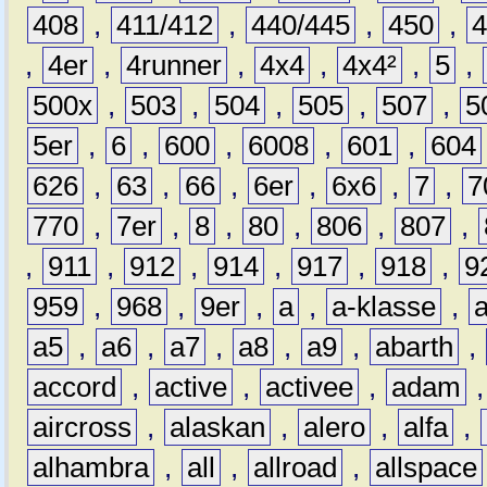
408
,
411/412
,
440/445
,
450
,
,
4er
,
4runner
,
4x4
,
4x4²
,
5
,
500x
,
503
,
504
,
505
,
507
,
5
5er
,
6
,
600
,
6008
,
601
,
604
626
,
63
,
66
,
6er
,
6x6
,
7
,
7
770
,
7er
,
8
,
80
,
806
,
807
,
,
911
,
912
,
914
,
917
,
918
,
9
959
,
968
,
9er
,
a
,
a-klasse
,
a5
,
a6
,
a7
,
a8
,
a9
,
abarth
,
accord
,
active
,
activee
,
adam
aircross
,
alaskan
,
alero
,
alfa
,
alhambra
,
all
,
allroad
,
allspace