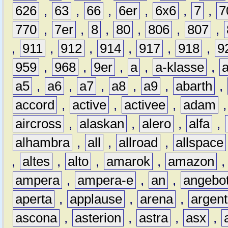
626
,
63
,
66
,
6er
,
6x6
,
7
,
7
770
,
7er
,
8
,
80
,
806
,
807
,
,
911
,
912
,
914
,
917
,
918
,
9
959
,
968
,
9er
,
a
,
a-klasse
,
a5
,
a6
,
a7
,
a8
,
a9
,
abarth
,
accord
,
active
,
activee
,
adam
aircross
,
alaskan
,
alero
,
alfa
,
alhambra
,
all
,
allroad
,
allspace
,
altes
,
alto
,
amarok
,
amazon
ampera
,
ampera-e
,
an
,
angebo
aperta
,
applause
,
arena
,
argen
ascona
,
asterion
,
astra
,
asx
,