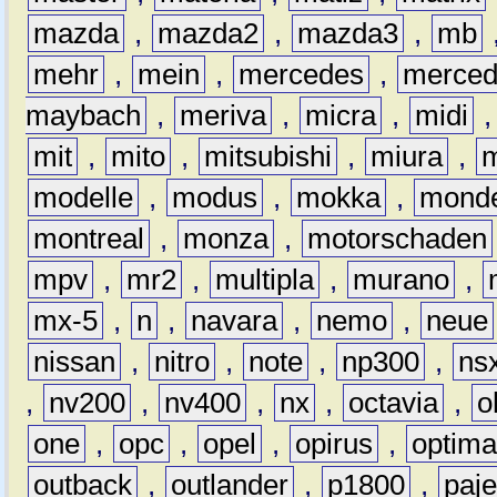
mazda
,
mazda2
,
mazda3
,
mb
mehr
,
mein
,
mercedes
,
merce
maybach
,
meriva
,
micra
,
midi
mit
,
mito
,
mitsubishi
,
miura
,
modelle
,
modus
,
mokka
,
mond
montreal
,
monza
,
motorschaden
mpv
,
mr2
,
multipla
,
murano
,
mx-5
,
n
,
navara
,
nemo
,
neue
nissan
,
nitro
,
note
,
np300
,
ns
,
nv200
,
nv400
,
nx
,
octavia
,
o
one
,
opc
,
opel
,
opirus
,
optim
outback
,
outlander
,
p1800
,
paje