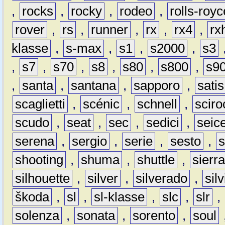
,
rocks
,
rocky
,
rodeo
,
rolls-royc
rover
,
rs
,
runner
,
rx
,
rx4
,
rx
klasse
,
s-max
,
s1
,
s2000
,
s3
,
s7
,
s70
,
s8
,
s80
,
s800
,
s9
,
santa
,
santana
,
sapporo
,
satis
scaglietti
,
scénic
,
schnell
,
sciro
scudo
,
seat
,
sec
,
sedici
,
seic
serena
,
sergio
,
serie
,
sesto
,
shooting
,
shuma
,
shuttle
,
sierr
silhouette
,
silver
,
silverado
,
silv
škoda
,
sl
,
sl-klasse
,
slc
,
slr
,
solenza
,
sonata
,
sorento
,
soul