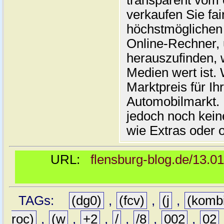
transparent vom 
verkaufen Sie fai
höchstmöglichen 
Online-Rechner,
herauszufinden, w
Medien wert ist. 
Marktpreis für I
Automobilmarkt. 
jedoch noch kein
wie Extras oder 
URL:
flensburg-blog.de/13.0
TAGs:
(dg0)
,
(fcv)
,
(j
,
(komb
roc)
,
(w
,
+2
,
/
,
/8
,
002
,
02