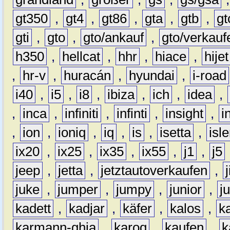
gt350
,
gt4
,
gt86
,
gta
,
gtb
,
gt
gti
,
gto
,
gto/ankauf
,
gto/verkauf
h350
,
hellcat
,
hhr
,
hiace
,
hijet
,
hr-v
,
huracán
,
hyundai
,
i-road
i40
,
i5
,
i8
,
ibiza
,
ich
,
idea
,
,
inca
,
infiniti
,
infinti
,
insight
,
i
,
ion
,
ioniq
,
iq
,
is
,
isetta
,
isl
ix20
,
ix25
,
ix35
,
ix55
,
j1
,
j5
jeep
,
jetta
,
jetztautoverkaufen
,
juke
,
jumper
,
jumpy
,
junior
,
j
kadett
,
kadjar
,
käfer
,
kalos
,
k
karmann-ghia
,
karoq
,
kaufen
,
k