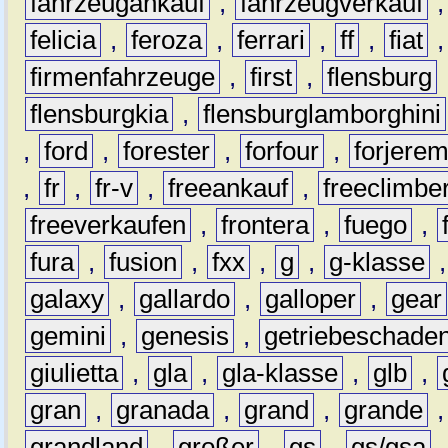
fahrzeugankauf
,
fahrzeugverkauf
felicia
,
feroza
,
ferrari
,
ff
,
fiat
firmenfahrzeuge
,
first
,
flensburg
flensburgkia
,
flensburglamborghini
,
ford
,
forester
,
forfour
,
forjere
,
fr
,
fr-v
,
freeankauf
,
freeclimbe
freeverkaufen
,
frontera
,
fuego
,
fura
,
fusion
,
fxx
,
g
,
g-klasse
galaxy
,
gallardo
,
galloper
,
gear
gemini
,
genesis
,
getriebeschade
giulietta
,
gla
,
gla-klasse
,
glb
,
gran
,
granada
,
grand
,
grande
grandland
,
großer
,
gs
,
gs/gsa