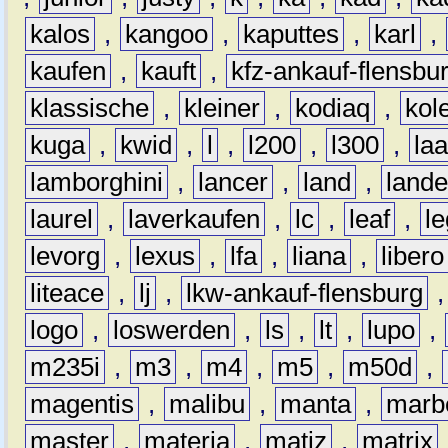
kalos
,
kangoo
,
kaputtes
,
karl
,
kaufen
,
kauft
,
kfz-ankauf-flensbu
klassische
,
kleiner
,
kodiaq
,
kol
kuga
,
kwid
,
l
,
l200
,
l300
,
la
lamborghini
,
lancer
,
land
,
lande
laurel
,
laverkaufen
,
lc
,
leaf
,
l
levorg
,
lexus
,
lfa
,
liana
,
libero
liteace
,
lj
,
lkw-ankauf-flensburg
logo
,
loswerden
,
ls
,
lt
,
lupo
,
m235i
,
m3
,
m4
,
m5
,
m50d
,
magentis
,
malibu
,
manta
,
marb
master
,
materia
,
matiz
,
matrix