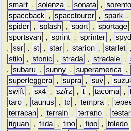
smart
,
solenza
,
sonata
,
sorent
spaceback
,
spacetourer
,
spark
spider
,
splash
,
sport
,
sportage
sportsvan
,
sprint
,
sprinter
,
spyd
,
ssr
,
st
,
star
,
starion
,
starlet
stilo
,
stonic
,
strada
,
stradale
,
,
subaru
,
sunny
,
superamerica
,
superleggera
,
supra
,
suv
,
suzu
swift
,
sx4
,
sz/rz
,
t
,
tacoma
,
taro
,
taunus
,
tc
,
tempra
,
tepe
terracan
,
terrain
,
terrano
,
testa
tiguan
,
tiida
,
tino
,
tipo
,
toledo