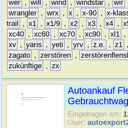
wer
,
will
,
wind
,
windstar
,
wir
wrangler
,
wrx
,
x
,
x-90
,
x-klas
trail
,
x1
,
x1/9
,
x2
,
x3
,
x4
,
x
xc40
,
xc60
,
xc70
,
xc90
,
xl1
,
xv
,
yaris
,
yeti
,
yrv
,
z.e.
,
z1
zagato
,
zerstören
,
zerstörenflen
zukünftige
,
zx
Autoankauf Fl
Gebrauchtwage
Eingetragen am:
1
User:
autoexport