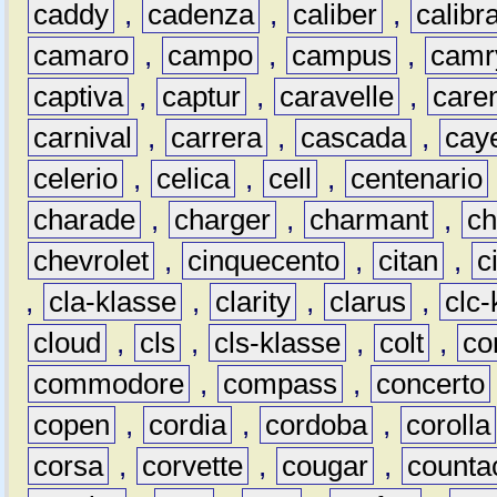
caddy
,
cadenza
,
caliber
,
calibr
camaro
,
campo
,
campus
,
camr
captiva
,
captur
,
caravelle
,
care
carnival
,
carrera
,
cascada
,
cay
celerio
,
celica
,
cell
,
centenario
charade
,
charger
,
charmant
,
ch
chevrolet
,
cinquecento
,
citan
,
c
,
cla-klasse
,
clarity
,
clarus
,
clc-
cloud
,
cls
,
cls-klasse
,
colt
,
c
commodore
,
compass
,
concerto
copen
,
cordia
,
cordoba
,
corolla
corsa
,
corvette
,
cougar
,
counta