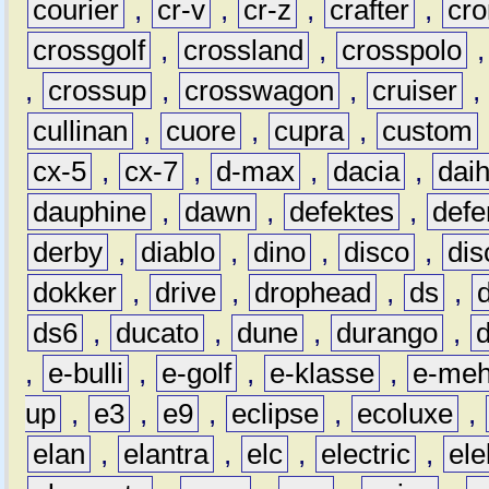
courier
,
cr-v
,
cr-z
,
crafter
,
cr
crossgolf
,
crossland
,
crosspolo
,
crossup
,
crosswagon
,
cruiser
,
cullinan
,
cuore
,
cupra
,
custom
cx-5
,
cx-7
,
d-max
,
dacia
,
dai
dauphine
,
dawn
,
defektes
,
defe
derby
,
diablo
,
dino
,
disco
,
dis
dokker
,
drive
,
drophead
,
ds
,
ds6
,
ducato
,
dune
,
durango
,
,
e-bulli
,
e-golf
,
e-klasse
,
e-meh
up
,
e3
,
e9
,
eclipse
,
ecoluxe
,
elan
,
elantra
,
elc
,
electric
,
ele