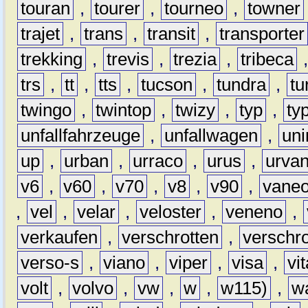
touran
,
tourer
,
tourneo
,
towner
trajet
,
trans
,
transit
,
transporter
trekking
,
trevis
,
trezia
,
tribeca
trs
,
tt
,
tts
,
tucson
,
tundra
,
tu
twingo
,
twintop
,
twizy
,
typ
,
ty
unfallfahrzeuge
,
unfallwagen
,
un
up
,
urban
,
urraco
,
urus
,
urva
v6
,
v60
,
v70
,
v8
,
v90
,
vane
,
vel
,
velar
,
veloster
,
veneno
,
verkaufen
,
verschrotten
,
verschro
verso-s
,
viano
,
viper
,
visa
,
vi
volt
,
volvo
,
vw
,
w
,
w115)
,
w