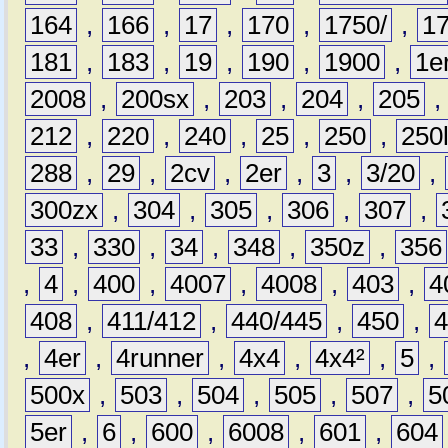
164
,
166
,
17
,
170
,
1750/
,
1
181
,
183
,
19
,
190
,
1900
,
1e
2008
,
200sx
,
203
,
204
,
205
212
,
220
,
240
,
25
,
250
,
250
288
,
29
,
2cv
,
2er
,
3
,
3/20
,
300zx
,
304
,
305
,
306
,
307
,
33
,
330
,
34
,
348
,
350z
,
356
,
4
,
400
,
4007
,
4008
,
403
,
4
408
,
411/412
,
440/445
,
450
,
,
4er
,
4runner
,
4x4
,
4x4²
,
5
,
500x
,
503
,
504
,
505
,
507
,
5
5er
,
6
,
600
,
6008
,
601
,
604