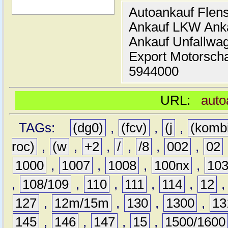
Autoankauf Flen
Ankauf LKW Ank
Ankauf Unfallwa
Export Motorsch
5944000
URL:
auto
TAGs:
(dg0)
,
(fcv)
,
(j
,
(komb
roc)
,
(w
,
+2
,
/
,
/8
,
002
,
02
1000
,
1007
,
1008
,
100nx
,
10
,
108/109
,
110
,
111
,
114
,
12
127
,
12m/15m
,
130
,
1300
,
13
145
,
146
,
147
,
15
,
1500/1600