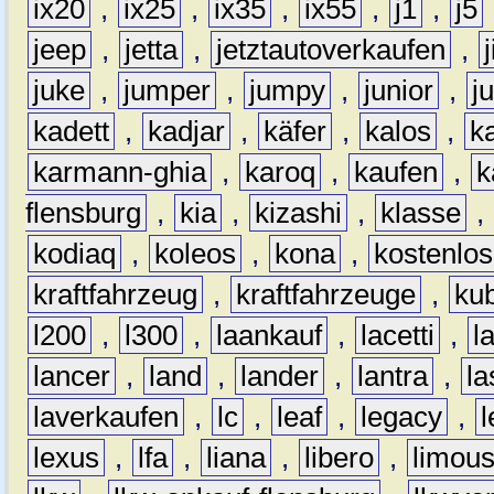
ix20
,
ix25
,
ix35
,
ix55
,
j1
,
j5
jeep
,
jetta
,
jetztautoverkaufen
,
juke
,
jumper
,
jumpy
,
junior
,
j
kadett
,
kadjar
,
käfer
,
kalos
,
k
karmann-ghia
,
karoq
,
kaufen
,
k
flensburg
,
kia
,
kizashi
,
klasse
,
kodiaq
,
koleos
,
kona
,
kostenlos
kraftfahrzeug
,
kraftfahrzeuge
,
kub
l200
,
l300
,
laankauf
,
lacetti
,
l
lancer
,
land
,
lander
,
lantra
,
la
laverkaufen
,
lc
,
leaf
,
legacy
,
lexus
,
lfa
,
liana
,
libero
,
limous