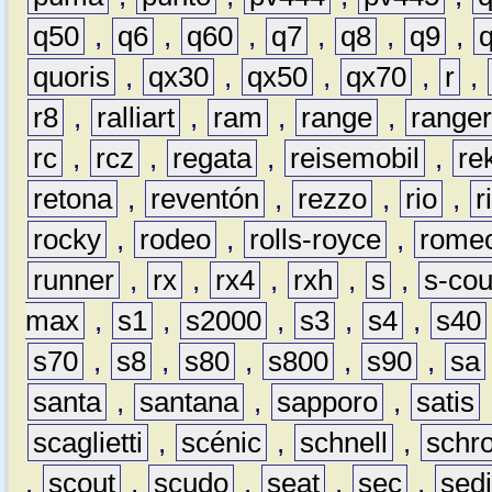
q50
,
q6
,
q60
,
q7
,
q8
,
q9
,
quoris
,
qx30
,
qx50
,
qx70
,
r
,
r8
,
ralliart
,
ram
,
range
,
range
rc
,
rcz
,
regata
,
reisemobil
,
re
retona
,
reventón
,
rezzo
,
rio
,
r
rocky
,
rodeo
,
rolls-royce
,
rome
runner
,
rx
,
rx4
,
rxh
,
s
,
s-co
max
,
s1
,
s2000
,
s3
,
s4
,
s40
s70
,
s8
,
s80
,
s800
,
s90
,
sa
santa
,
santana
,
sapporo
,
satis
scaglietti
,
scénic
,
schnell
,
schro
,
scout
,
scudo
,
seat
,
sec
,
sedi