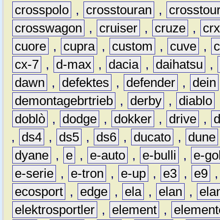
crosspolo
,
crosstouran
,
crosstou
crosswagon
,
cruiser
,
cruze
,
cr
cuore
,
cupra
,
custom
,
cuve
,
cx-7
,
d-max
,
dacia
,
daihatsu
,
dawn
,
defektes
,
defender
,
dein
demontagebrtrieb
,
derby
,
diablo
doblò
,
dodge
,
dokker
,
drive
,
,
ds4
,
ds5
,
ds6
,
ducato
,
dune
dyane
,
e
,
e-auto
,
e-bulli
,
e-gol
e-serie
,
e-tron
,
e-up
,
e3
,
e9
ecosport
,
edge
,
ela
,
elan
,
ela
elektrosportler
,
element
,
element