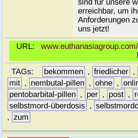
sind für unsere 
erreichbar, um ih
Anforderungen zu
uns jetzt!
URL:
www.euthanasiagroup.com/d
TAGs:
bekommen
,
friedlicher
,
mit
,
nembutal-pillen
,
ohne
,
onli
pentobarbital-pillen
,
per
,
post
,
selbstmord-überdosis
,
selbstmordd
,
zum