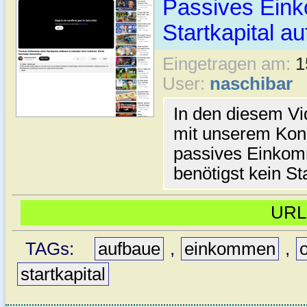
Passives Ein
Startkapital a
Eingetragen am:
1
User:
naschibar
In den diesem Vid
mit unserem Konz
passives Einkom
benötigst kein St
UR
TAGs:
aufbaue
,
einkommen
,
startkapital