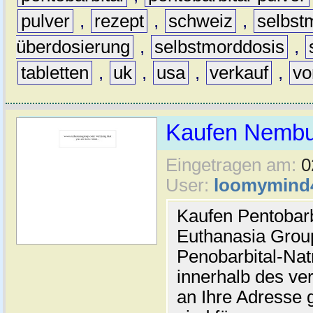
pulver
,
rezept
,
schweiz
,
selbst
überdosierung
,
selbstmorddosis
,
tabletten
,
uk
,
usa
,
verkauf
,
vo
Kaufen Nembut
Eingetragen am:
0
User:
loomymind
Kaufen Pentobarb
Euthanasia Group
Penobarbital-Nat
innerhalb des v
an Ihre Adresse 