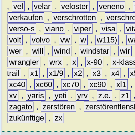
,
vel
,
velar
,
veloster
,
veneno
,
verkaufen
,
verschrotten
,
verschro
verso-s
,
viano
,
viper
,
visa
,
vi
volt
,
volvo
,
vw
,
w
,
w115)
,
w
wer
,
will
,
wind
,
windstar
,
wir
wrangler
,
wrx
,
x
,
x-90
,
x-klas
trail
,
x1
,
x1/9
,
x2
,
x3
,
x4
,
x
xc40
,
xc60
,
xc70
,
xc90
,
xl1
,
xv
,
yaris
,
yeti
,
yrv
,
z.e.
,
z1
zagato
,
zerstören
,
zerstörenflen
zukünftige
,
zx