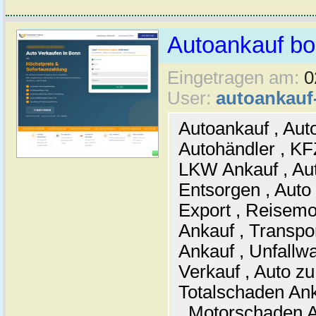
Autoankauf b
Eingetragen am:
0
User:
autoankau
Autoankauf , Auto
Autohändler , KF
LKW Ankauf , Aut
Entsorgen , Auto
Export , Reisemo
Ankauf , Transpo
Ankauf , Unfallw
Verkauf , Auto zu
Totalschaden Ank
, Motorschaden 