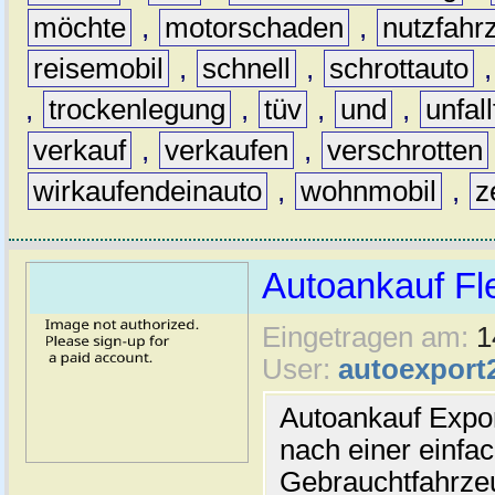
möchte
,
motorschaden
,
nutzfahr
reisemobil
,
schnell
,
schrottauto
,
trockenlegung
,
tüv
,
und
,
unfal
verkauf
,
verkaufen
,
verschrotten
wirkaufendeinauto
,
wohnmobil
,
z
Autoankauf Fl
Eingetragen am:
1
User:
autoexport
Autoankauf Expo
nach einer einfac
Gebrauchtfahrze