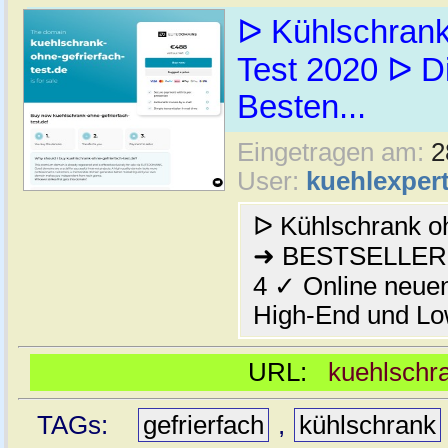
ᐅ Kühlschrank
Test 2020 ᐅ D
Besten...
Eingetragen am:
2
User:
kuehlexper
ᐅ Kühlschrank oh
➜ BESTSELLER 
4 ✓ Online neue
High-End und Low
URL:
kuehlschra
TAGs:
gefrierfach
,
kühlschrank