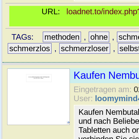
URL:
loadnet.to/index.php
TAGs:
methoden
,
ohne
,
schm
schmerzlos
,
schmerzloser
,
selb
Kaufen Nembut
Eingetragen am:
0
User:
loomymind
Kaufen Nembutal 
und nach Belieb
Tabletten auch o