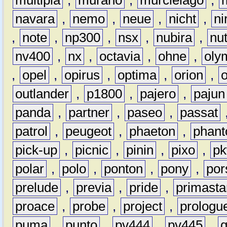
multipla
,
murano
,
murciélago
,
navara
,
nemo
,
neue
,
nicht
,
ni
,
note
,
np300
,
nsx
,
nubira
,
nu
nv400
,
nx
,
octavia
,
ohne
,
oly
,
opel
,
opirus
,
optima
,
orion
,
outlander
,
p1800
,
pajero
,
pajun
panda
,
partner
,
paseo
,
passat
patrol
,
peugeot
,
phaeton
,
phan
pick-up
,
picnic
,
pinin
,
pixo
,
p
polar
,
polo
,
ponton
,
pony
,
por
prelude
,
previa
,
pride
,
primasta
proace
,
probe
,
project
,
prologu
puma
,
punto
,
pv444
,
pv445
,