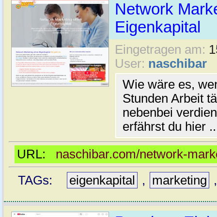
Network Marke
Eigenkapital
Eingetragen am:
1
User:
naschibar
Wie wäre es, wen
Stunden Arbeit t
nebenbei verdien
erfährst du hier ..
URL:
naschibar.com/network-marke
TAGs:
eigenkapital
,
marketing