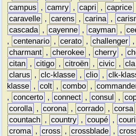
campus
,
camry
,
capri
,
caprice
caravelle
,
carens
,
carina
,
cari
cascada
,
cayenne
,
cayman
,
ce
,
centenario
,
cerato
,
challenger
charmant
,
cherokee
,
cherry
,
ch
citan
,
citigo
,
citroën
,
civic
,
cla
clarus
,
clc-klasse
,
clio
,
clk-kla
klasse
,
colt
,
combo
,
commande
,
concerto
,
connect
,
consul
,
co
corolla
,
corona
,
corrado
,
corsa
countach
,
country
,
coupé
,
couri
croma
,
cross
,
crossblade
,
cros