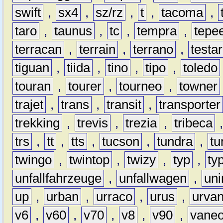
swift
,
sx4
,
sz/rz
,
t
,
tacoma
,
taro
,
taunus
,
tc
,
tempra
,
tepe
terracan
,
terrain
,
terrano
,
testa
tiguan
,
tiida
,
tino
,
tipo
,
toledo
touran
,
tourer
,
tourneo
,
towner
trajet
,
trans
,
transit
,
transporter
trekking
,
trevis
,
trezia
,
tribeca
trs
,
tt
,
tts
,
tucson
,
tundra
,
tu
twingo
,
twintop
,
twizy
,
typ
,
ty
unfallfahrzeuge
,
unfallwagen
,
un
up
,
urban
,
urraco
,
urus
,
urva
v6
,
v60
,
v70
,
v8
,
v90
,
vane