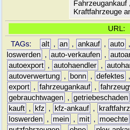
Fahrzeugankauf ,
Kraftfahrzeuge an
URL
TAGs:
alt
,
an
,
ankauf
,
auto
loswerden
,
auto-verkaufen
,
autoa
autoexport
,
autohaendler
,
autoha
autoverwertung
,
bonn
,
defektes
export
,
fahrzeugankauf
,
fahrzeug
gebrauchtwagen
,
getriebeschaden
kauft
,
kfz
,
kfz-ankauf
,
kraftfahr
loswerden
,
mein
,
mit
,
moechte
nutzfahrzeugen
,
ohne
,
pkw-anka