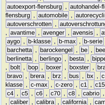
autoexport-flensburg
,
autohandel-f
flensburg
,
automobile
,
autorecycl
autoverschrotten
,
autoverschrottun
,
avantime
,
avenger
,
avensis
,
a
aygo
,
b-klasse
,
b-max
,
b-serie
barchetta
,
barockengel
,
be
,
be
berlinetta
,
berlingo
,
besta
,
bipp
,
bolt
,
bop
,
boxer
,
boxster
,
br
bravo
,
brera
,
brz
,
bus
,
bx
,
c
klasse
,
c-max
,
c-zero
,
c1
,
c15
c4
,
c5
,
c6
,
c70
,
c8
,
cabrio
,
caliber
,
calibra
,
california
,
cam