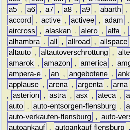
a5
,
a6
,
a7
,
a8
,
a9
,
abarth
,
accord
,
active
,
activee
,
adam
aircross
,
alaskan
,
alero
,
alfa
,
alhambra
,
all
,
allroad
,
allspace
altauto
,
altautoverschrottung
,
alt
amarok
,
amazon
,
america
,
am
ampera-e
,
an
,
angebotene
,
ank
applause
,
arena
,
argenta
,
arna
,
asterion
,
astra
,
asx
,
ateca
,
a
auto
,
auto-entsorgen-flensburg
,
a
auto-verkaufen-flensburg
,
auto-ver
autoankauf
,
autoankauf-flensburg