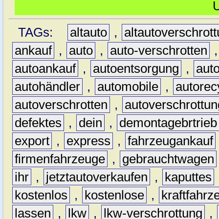
TAGs:
altauto
,
altautoverschrot
ankauf
,
auto
,
auto-verschrotten
autoankauf
,
autoentsorgung
,
aut
autohändler
,
automobile
,
autorec
autoverschrotten
,
autoverschrottun
defektes
,
dein
,
demontagebrtrieb
export
,
express
,
fahrzeugankauf
firmenfahrzeuge
,
gebrauchtwagen
ihr
,
jetztautoverkaufen
,
kaputtes
kostenlos
,
kostenlose
,
kraftfahrz
lassen
,
lkw
,
lkw-verschrottung
,