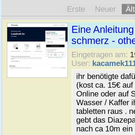
Erste
Neuer
Äl
Eine Anleitun
schmerz - oth
Eingetragen am:
1
User:
kacamek11
ihr benötigte daf
(kost ca. 15€ au
Online oder auf 
Wasser / Kaffer i
tabletten raus . 
gebt das Diazepam
nach ca 10m ein .. 