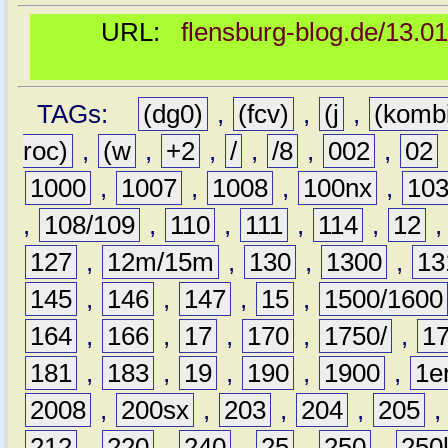
URL:
flensburg-blog.de/13.0
TAGs:
(dg0)
,
(fcv)
,
(j
,
(komb
roc)
,
(w
,
+2
,
/
,
/8
,
002
,
02
1000
,
1007
,
1008
,
100nx
,
10
,
108/109
,
110
,
111
,
114
,
12
127
,
12m/15m
,
130
,
1300
,
13
145
,
146
,
147
,
15
,
1500/1600
164
,
166
,
17
,
170
,
1750/
,
1
181
,
183
,
19
,
190
,
1900
,
1e
2008
,
200sx
,
203
,
204
,
205
212
,
220
,
240
,
25
,
250
,
250