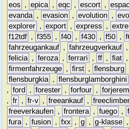
eos
,
epica
,
eqc
,
escort
,
espa
evanda
,
evasion
,
evolution
,
ev
explorer
,
export
,
express
,
extr
f12tdf
,
f355
,
f40
,
f430
,
f50
,
f
fahrzeugankauf
,
fahrzeugverkauf
felicia
,
feroza
,
ferrari
,
ff
,
fiat
firmenfahrzeuge
,
first
,
flensburg
flensburgkia
,
flensburglamborghini
,
ford
,
forester
,
forfour
,
forjere
,
fr
,
fr-v
,
freeankauf
,
freeclimbe
freeverkaufen
,
frontera
,
fuego
,
fura
,
fusion
,
fxx
,
g
,
g-klasse