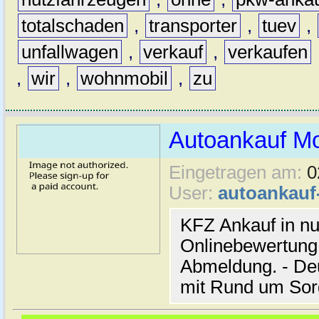
totalschaden
,
transporter
,
tuev
,
unfallwagen
,
verkauf
,
verkaufen
,
wir
,
wohnmobil
,
zu
Autoankauf M
Eingetragen am:
0
User:
autoankau
KFZ Ankauf in nu
Onlinebewertung 
Abmeldung. - De
mit Rund um Sor