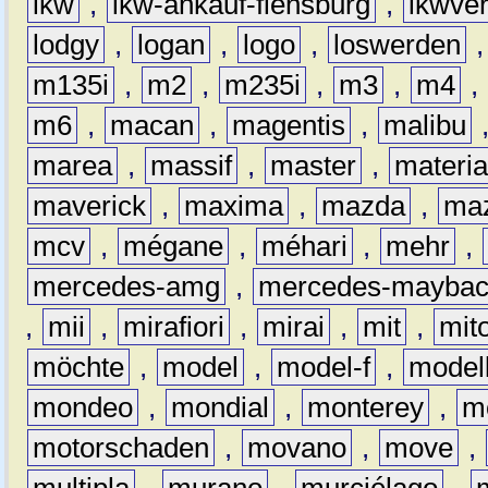
lkw
,
lkw-ankauf-flensburg
,
lkwver
lodgy
,
logan
,
logo
,
loswerden
m135i
,
m2
,
m235i
,
m3
,
m4
,
m6
,
macan
,
magentis
,
malibu
marea
,
massif
,
master
,
materi
maverick
,
maxima
,
mazda
,
ma
mcv
,
mégane
,
méhari
,
mehr
,
mercedes-amg
,
mercedes-mayba
,
mii
,
mirafiori
,
mirai
,
mit
,
mit
möchte
,
model
,
model-f
,
model
mondeo
,
mondial
,
monterey
,
m
motorschaden
,
movano
,
move
,