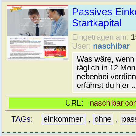
Passives Ein
Startkapital
Eingetragen am:
1
User:
naschibar
Was wäre, wenn d
täglich in 12 Mo
nebenbei verdien
erfährst du hier ..
URL:
naschibar.co
TAGs:
einkommen
,
ohne
,
pas