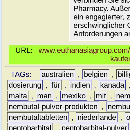
verbinden Sie si
Pharmacy. Außer
ein engagierter, 
erschwinglicher O
Anforderungen an
URL:
www.euthanasiagroup.com/d
kaufe
TAGs:
australien
,
belgien
,
bill
dosierung
,
für
,
indien
,
kanada
malta
,
man
,
mexiko
,
mit
,
nem
nembutal-pulver-produkten
,
nembut
nembutaltabletten
,
niederlande
,
pentobarbital
,
pentobarbital-pulver