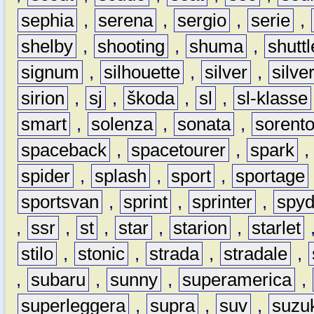
sephia
,
serena
,
sergio
,
serie
,
shelby
,
shooting
,
shuma
,
shuttl
signum
,
silhouette
,
silver
,
silve
sirion
,
sj
,
škoda
,
sl
,
sl-klasse
smart
,
solenza
,
sonata
,
sorent
spaceback
,
spacetourer
,
spark
spider
,
splash
,
sport
,
sportage
sportsvan
,
sprint
,
sprinter
,
spyd
,
ssr
,
st
,
star
,
starion
,
starlet
stilo
,
stonic
,
strada
,
stradale
,
,
subaru
,
sunny
,
superamerica
,
superleggera
,
supra
,
suv
,
suzu