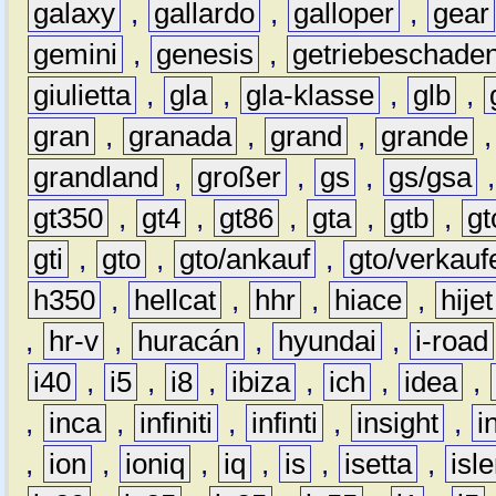
galaxy
,
gallardo
,
galloper
,
gear
gemini
,
genesis
,
getriebeschade
giulietta
,
gla
,
gla-klasse
,
glb
,
gran
,
granada
,
grand
,
grande
grandland
,
großer
,
gs
,
gs/gsa
gt350
,
gt4
,
gt86
,
gta
,
gtb
,
gt
gti
,
gto
,
gto/ankauf
,
gto/verkauf
h350
,
hellcat
,
hhr
,
hiace
,
hijet
,
hr-v
,
huracán
,
hyundai
,
i-road
i40
,
i5
,
i8
,
ibiza
,
ich
,
idea
,
,
inca
,
infiniti
,
infinti
,
insight
,
i
,
ion
,
ioniq
,
iq
,
is
,
isetta
,
isl