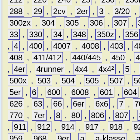
288
,
29
,
2cv
,
2er
,
3
,
3/20
,
300zx
,
304
,
305
,
306
,
307
,
33
,
330
,
34
,
348
,
350z
,
356
,
4
,
400
,
4007
,
4008
,
403
,
4
408
,
411/412
,
440/445
,
450
,
,
4er
,
4runner
,
4x4
,
4x4²
,
5
,
500x
,
503
,
504
,
505
,
507
,
5
5er
,
6
,
600
,
6008
,
601
,
604
626
,
63
,
66
,
6er
,
6x6
,
7
,
7
770
,
7er
,
8
,
80
,
806
,
807
,
,
911
,
912
,
914
,
917
,
918
,
9
959
,
968
,
9er
,
a
,
a-klasse
,