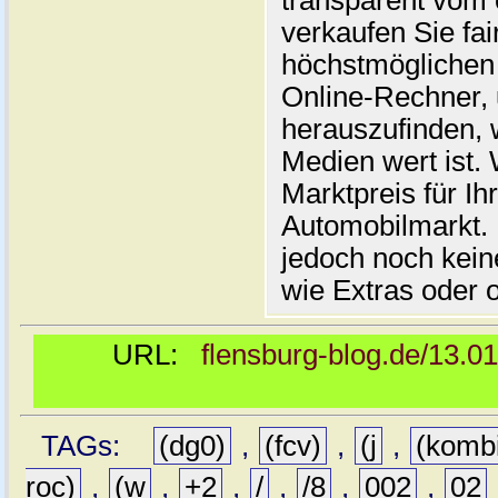
transparent vom 
verkaufen Sie fai
höchstmöglichen 
Online-Rechner,
herauszufinden, w
Medien wert ist. 
Marktpreis für I
Automobilmarkt. 
jedoch noch kein
wie Extras oder 
URL:
flensburg-blog.de/13.0
TAGs:
(dg0)
,
(fcv)
,
(j
,
(komb
roc)
,
(w
,
+2
,
/
,
/8
,
002
,
02