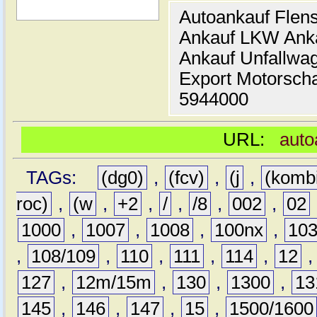
Autoankauf Flen
Ankauf LKW Ank
Ankauf Unfallwa
Export Motorsch
5944000
URL:
auto
TAGs:
(dg0)
,
(fcv)
,
(j
,
(komb
roc)
,
(w
,
+2
,
/
,
/8
,
002
,
02
1000
,
1007
,
1008
,
100nx
,
10
,
108/109
,
110
,
111
,
114
,
12
127
,
12m/15m
,
130
,
1300
,
13
145
,
146
,
147
,
15
,
1500/1600