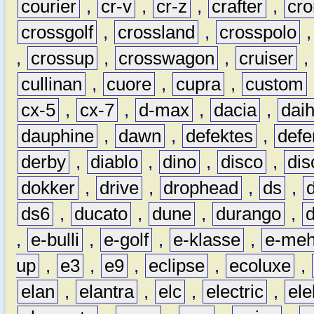
courier
,
cr-v
,
cr-z
,
crafter
,
cr
crossgolf
,
crossland
,
crosspolo
,
crossup
,
crosswagon
,
cruiser
,
cullinan
,
cuore
,
cupra
,
custom
cx-5
,
cx-7
,
d-max
,
dacia
,
dai
dauphine
,
dawn
,
defektes
,
defe
derby
,
diablo
,
dino
,
disco
,
dis
dokker
,
drive
,
drophead
,
ds
,
ds6
,
ducato
,
dune
,
durango
,
,
e-bulli
,
e-golf
,
e-klasse
,
e-meh
up
,
e3
,
e9
,
eclipse
,
ecoluxe
,
elan
,
elantra
,
elc
,
electric
,
ele