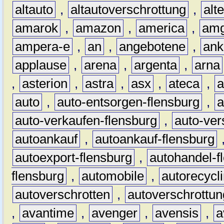
altauto
,
altautoverschrottung
,
alt
amarok
,
amazon
,
america
,
am
ampera-e
,
an
,
angebotene
,
ank
applause
,
arena
,
argenta
,
arna
,
asterion
,
astra
,
asx
,
ateca
,
a
auto
,
auto-entsorgen-flensburg
,
a
auto-verkaufen-flensburg
,
auto-ver
autoankauf
,
autoankauf-flensburg
autoexport-flensburg
,
autohandel-f
flensburg
,
automobile
,
autorecycl
autoverschrotten
,
autoverschrottun
,
avantime
,
avenger
,
avensis
,
a