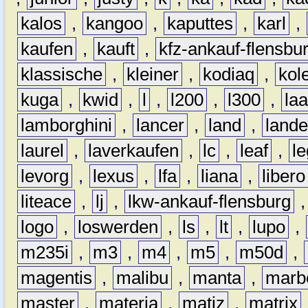
kalos
,
kangoo
,
kaputtes
,
karl
,
kaufen
,
kauft
,
kfz-ankauf-flensbu
klassische
,
kleiner
,
kodiaq
,
kol
kuga
,
kwid
,
l
,
l200
,
l300
,
la
lamborghini
,
lancer
,
land
,
lande
laurel
,
laverkaufen
,
lc
,
leaf
,
l
levorg
,
lexus
,
lfa
,
liana
,
libero
liteace
,
lj
,
lkw-ankauf-flensburg
logo
,
loswerden
,
ls
,
lt
,
lupo
,
m235i
,
m3
,
m4
,
m5
,
m50d
,
magentis
,
malibu
,
manta
,
marb
master
,
materia
,
matiz
,
matrix