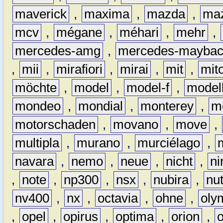
maverick
,
maxima
,
mazda
,
ma
mcv
,
mégane
,
méhari
,
mehr
,
mercedes-amg
,
mercedes-mayba
,
mii
,
mirafiori
,
mirai
,
mit
,
mit
möchte
,
model
,
model-f
,
model
mondeo
,
mondial
,
monterey
,
m
motorschaden
,
movano
,
move
,
multipla
,
murano
,
murciélago
,
navara
,
nemo
,
neue
,
nicht
,
ni
,
note
,
np300
,
nsx
,
nubira
,
nu
nv400
,
nx
,
octavia
,
ohne
,
oly
,
opel
,
opirus
,
optima
,
orion
,