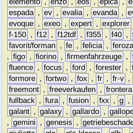
elemento
,
enzo
,
eos
,
epica
,
e
espada
,
ev
,
evalia
,
evanda
,
e
evoque
,
exeo
,
expert
,
explorer
f-150
,
f12
,
f12tdf
,
f355
,
f40
,
favorit/forman
,
fe
,
felicia
,
feroz
,
figo
,
fiorino
,
firmenfahrzeuge
,
fluence
,
focus
,
ford
,
forester
,
formore
,
fortwo
,
fox
,
fr
,
fr-v
,
freemont
,
freeverkaufen
,
frontera
fullback
,
fura
,
fusion
,
fxx
,
g
,
galant
,
galaxy
,
gallardo
,
gallop
,
gemini
,
genesis
,
getriebeschad