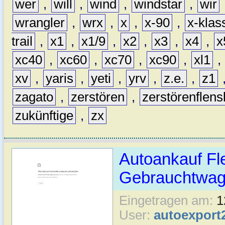
wer
,
will
,
wind
,
windstar
,
wir
wrangler
,
wrx
,
x
,
x-90
,
x-klas
trail
,
x1
,
x1/9
,
x2
,
x3
,
x4
,
x
xc40
,
xc60
,
xc70
,
xc90
,
xl1
,
xv
,
yaris
,
yeti
,
yrv
,
z.e.
,
z1
zagato
,
zerstören
,
zerstörenflen
zukünftige
,
zx
Autoankauf Fl
Gebrauchtwage
Eingetragen am:
1
User:
autoexport