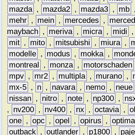
mazda
,
mazda2
,
mazda3
,
mb
mehr
,
mein
,
mercedes
,
merce
maybach
,
meriva
,
micra
,
midi
mit
,
mito
,
mitsubishi
,
miura
,
modelle
,
modus
,
mokka
,
mond
montreal
,
monza
,
motorschaden
mpv
,
mr2
,
multipla
,
murano
,
mx-5
,
n
,
navara
,
nemo
,
neue
nissan
,
nitro
,
note
,
np300
,
ns
,
nv200
,
nv400
,
nx
,
octavia
,
o
one
,
opc
,
opel
,
opirus
,
optim
outback
,
outlander
,
p1800
,
paje