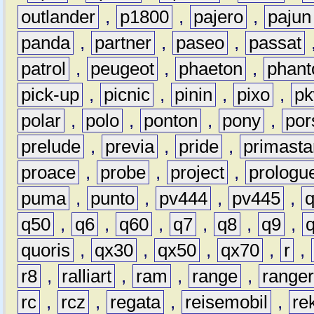
outlander
,
p1800
,
pajero
,
pajun
panda
,
partner
,
paseo
,
passat
patrol
,
peugeot
,
phaeton
,
phan
pick-up
,
picnic
,
pinin
,
pixo
,
p
polar
,
polo
,
ponton
,
pony
,
por
prelude
,
previa
,
pride
,
primasta
proace
,
probe
,
project
,
prologu
puma
,
punto
,
pv444
,
pv445
,
q50
,
q6
,
q60
,
q7
,
q8
,
q9
,
quoris
,
qx30
,
qx50
,
qx70
,
r
,
r8
,
ralliart
,
ram
,
range
,
range
rc
,
rcz
,
regata
,
reisemobil
,
re