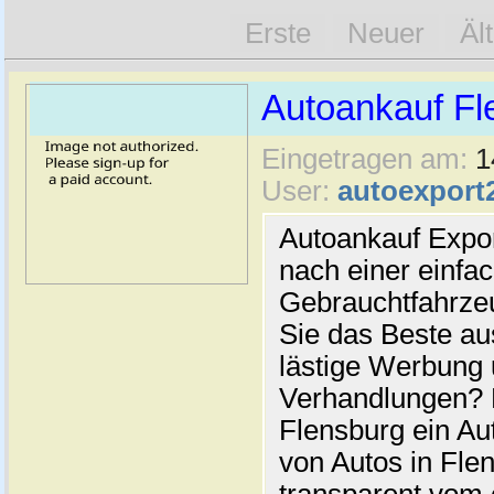
Erste
Neuer
Äl
Autoankauf Fl
Eingetragen am:
1
User:
autoexport
Autoankauf Expo
nach einer einfac
Gebrauchtfahrze
Sie das Beste au
lästige Werbung
Verhandlungen? 
Flensburg ein Au
von Autos in Flen