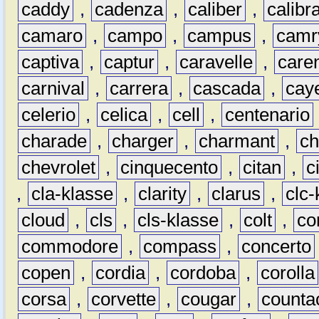
caddy
,
cadenza
,
caliber
,
calibr
camaro
,
campo
,
campus
,
camr
captiva
,
captur
,
caravelle
,
care
carnival
,
carrera
,
cascada
,
cay
celerio
,
celica
,
cell
,
centenario
charade
,
charger
,
charmant
,
ch
chevrolet
,
cinquecento
,
citan
,
c
,
cla-klasse
,
clarity
,
clarus
,
clc-
cloud
,
cls
,
cls-klasse
,
colt
,
c
commodore
,
compass
,
concerto
copen
,
cordia
,
cordoba
,
corolla
corsa
,
corvette
,
cougar
,
counta