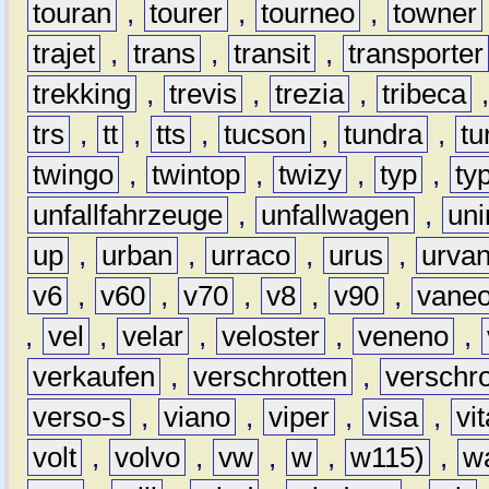
touran
,
tourer
,
tourneo
,
towner
trajet
,
trans
,
transit
,
transporter
trekking
,
trevis
,
trezia
,
tribeca
trs
,
tt
,
tts
,
tucson
,
tundra
,
tu
twingo
,
twintop
,
twizy
,
typ
,
ty
unfallfahrzeuge
,
unfallwagen
,
un
up
,
urban
,
urraco
,
urus
,
urva
v6
,
v60
,
v70
,
v8
,
v90
,
vane
,
vel
,
velar
,
veloster
,
veneno
,
verkaufen
,
verschrotten
,
verschro
verso-s
,
viano
,
viper
,
visa
,
vi
volt
,
volvo
,
vw
,
w
,
w115)
,
w