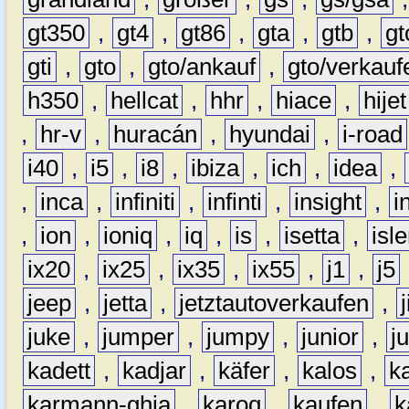
gt350
,
gt4
,
gt86
,
gta
,
gtb
,
gt
gti
,
gto
,
gto/ankauf
,
gto/verkauf
h350
,
hellcat
,
hhr
,
hiace
,
hijet
,
hr-v
,
huracán
,
hyundai
,
i-road
i40
,
i5
,
i8
,
ibiza
,
ich
,
idea
,
,
inca
,
infiniti
,
infinti
,
insight
,
i
,
ion
,
ioniq
,
iq
,
is
,
isetta
,
isl
ix20
,
ix25
,
ix35
,
ix55
,
j1
,
j5
jeep
,
jetta
,
jetztautoverkaufen
,
juke
,
jumper
,
jumpy
,
junior
,
j
kadett
,
kadjar
,
käfer
,
kalos
,
k
karmann-ghia
,
karoq
,
kaufen
,
k