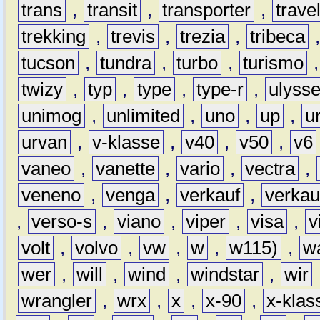
trans
,
transit
,
transporter
,
travel
trekking
,
trevis
,
trezia
,
tribeca
tucson
,
tundra
,
turbo
,
turismo
twizy
,
typ
,
type
,
type-r
,
ulyss
unimog
,
unlimited
,
uno
,
up
,
u
urvan
,
v-klasse
,
v40
,
v50
,
v6
vaneo
,
vanette
,
vario
,
vectra
,
veneno
,
venga
,
verkauf
,
verkau
,
verso-s
,
viano
,
viper
,
visa
,
v
volt
,
volvo
,
vw
,
w
,
w115)
,
w
wer
,
will
,
wind
,
windstar
,
wir
wrangler
,
wrx
,
x
,
x-90
,
x-klas