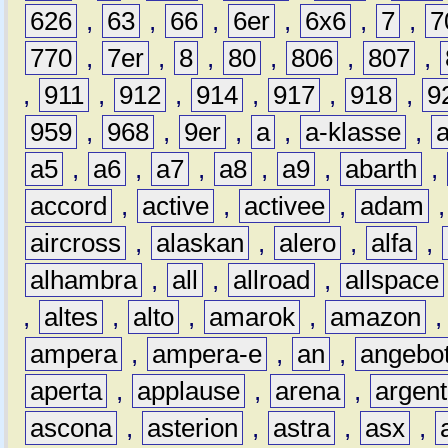
626
,
63
,
66
,
6er
,
6x6
,
7
,
7
770
,
7er
,
8
,
80
,
806
,
807
,
,
911
,
912
,
914
,
917
,
918
,
9
959
,
968
,
9er
,
a
,
a-klasse
,
a5
,
a6
,
a7
,
a8
,
a9
,
abarth
,
accord
,
active
,
activee
,
adam
aircross
,
alaskan
,
alero
,
alfa
,
alhambra
,
all
,
allroad
,
allspace
,
altes
,
alto
,
amarok
,
amazon
ampera
,
ampera-e
,
an
,
angebo
aperta
,
applause
,
arena
,
argen
ascona
,
asterion
,
astra
,
asx
,