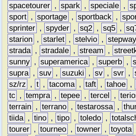
spacetourer
,
spark
,
speciale
,
s
sport
,
sportage
,
sportback
,
spo
sprinter
,
spyder
,
sq2
,
sq5
,
sq
starion
,
starlet
,
stelvio
,
stepwa
strada
,
stradale
,
stream
,
street
sunny
,
superamerica
,
superb
,
supra
,
suv
,
suzuki
,
sv
,
svr
,
sz/rz
,
t
,
tacoma
,
taft
,
tahoe
,
tc
,
tempra
,
tepee
,
tercel
,
teri
terrain
,
terrano
,
testarossa
,
thu
tiida
,
tino
,
tipo
,
toledo
,
totals
tourer
,
tourneo
,
towner
,
toyota