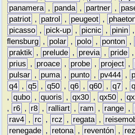
panamera
,
panda
,
partner
,
pas
patriot
,
patrol
,
peugeot
,
phaeto
picasso
,
pick-up
,
picnic
,
pinin
flensburg
,
polar
,
polo
,
ponton
,
praktik
,
prelude
,
previa
,
pride
prius
,
proace
,
probe
,
project
,
pulsar
,
puma
,
punto
,
pv444
,
q4
,
q5
,
q50
,
q6
,
q60
,
q7
,
,
qubo
,
quoris
,
qx30
,
qx50
,
qx
,
r6
,
r8
,
ralliart
,
ram
,
range
,
rav4
,
rc
,
rcz
,
regata
,
reisemob
renegade
,
retona
,
reventón
,
re