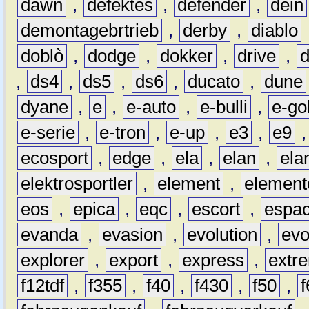
dawn
,
defektes
,
defender
,
dein
demontagebrtrieb
,
derby
,
diablo
doblò
,
dodge
,
dokker
,
drive
,
,
ds4
,
ds5
,
ds6
,
ducato
,
dune
dyane
,
e
,
e-auto
,
e-bulli
,
e-gol
e-serie
,
e-tron
,
e-up
,
e3
,
e9
ecosport
,
edge
,
ela
,
elan
,
ela
elektrosportler
,
element
,
element
eos
,
epica
,
eqc
,
escort
,
espa
evanda
,
evasion
,
evolution
,
ev
explorer
,
export
,
express
,
extr
f12tdf
,
f355
,
f40
,
f430
,
f50
,
f