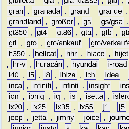
giulietta
,
gla
,
gla-klasse
,
glb
,
gran
,
granada
,
grand
,
grande
grandland
,
großer
,
gs
,
gs/gsa
gt350
,
gt4
,
gt86
,
gta
,
gtb
,
gt
gti
,
gto
,
gto/ankauf
,
gto/verkauf
h350
,
hellcat
,
hhr
,
hiace
,
hijet
,
hr-v
,
huracán
,
hyundai
,
i-road
i40
,
i5
,
i8
,
ibiza
,
ich
,
idea
,
inca
,
infiniti
,
infinti
,
insight
,
in
ion
,
ioniq
,
iq
,
is
,
isetta
,
isler
ix20
,
ix25
,
ix35
,
ix55
,
j1
,
j5
jeep
,
jetta
,
jimny
,
joice
,
journ
,
junior
,
justy
,
k
,
ka
,
kad
,
ka