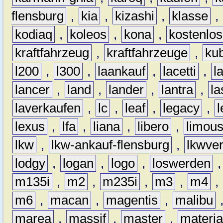
flensburg
,
kia
,
kizashi
,
klasse
,
kodiaq
,
koleos
,
kona
,
kostenlos
kraftfahrzeug
,
kraftfahrzeuge
,
kub
l200
,
l300
,
laankauf
,
lacetti
,
l
lancer
,
land
,
lander
,
lantra
,
la
laverkaufen
,
lc
,
leaf
,
legacy
,
lexus
,
lfa
,
liana
,
libero
,
limous
lkw
,
lkw-ankauf-flensburg
,
lkwver
lodgy
,
logan
,
logo
,
loswerden
m135i
,
m2
,
m235i
,
m3
,
m4
,
m6
,
macan
,
magentis
,
malibu
marea
,
massif
,
master
,
materi