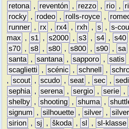
retona
,
reventón
,
rezzo
,
rio
,
r
rocky
,
rodeo
,
rolls-royce
,
rome
runner
,
rx
,
rx4
,
rxh
,
s
,
s-co
max
,
s1
,
s2000
,
s3
,
s4
,
s40
s70
,
s8
,
s80
,
s800
,
s90
,
sa
santa
,
santana
,
sapporo
,
satis
scaglietti
,
scénic
,
schnell
,
schro
,
scout
,
scudo
,
seat
,
sec
,
sedi
sephia
,
serena
,
sergio
,
serie
,
shelby
,
shooting
,
shuma
,
shuttl
signum
,
silhouette
,
silver
,
silve
sirion
,
sj
,
škoda
,
sl
,
sl-klasse