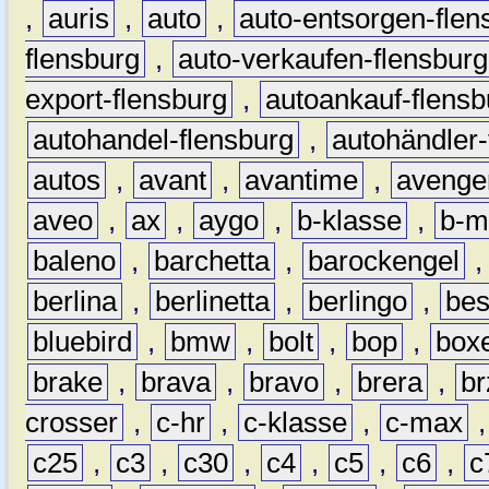
,
auris
,
auto
,
auto-entsorgen-flen
flensburg
,
auto-verkaufen-flensburg
export-flensburg
,
autoankauf-flensb
autohandel-flensburg
,
autohändler-
autos
,
avant
,
avantime
,
avenge
aveo
,
ax
,
aygo
,
b-klasse
,
b-m
baleno
,
barchetta
,
barockengel
berlina
,
berlinetta
,
berlingo
,
bes
bluebird
,
bmw
,
bolt
,
bop
,
box
brake
,
brava
,
bravo
,
brera
,
br
crosser
,
c-hr
,
c-klasse
,
c-max
c25
,
c3
,
c30
,
c4
,
c5
,
c6
,
c