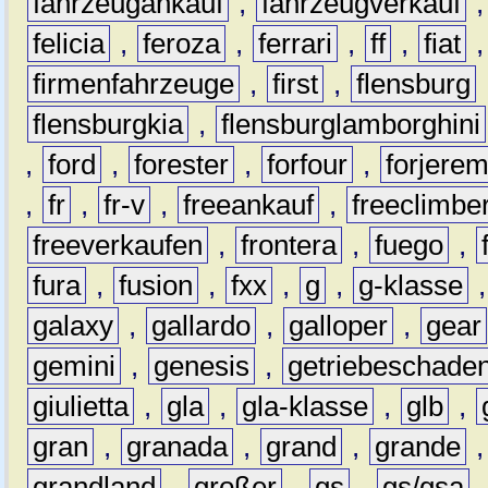
fahrzeugankauf
,
fahrzeugverkauf
felicia
,
feroza
,
ferrari
,
ff
,
fiat
firmenfahrzeuge
,
first
,
flensburg
flensburgkia
,
flensburglamborghini
,
ford
,
forester
,
forfour
,
forjere
,
fr
,
fr-v
,
freeankauf
,
freeclimbe
freeverkaufen
,
frontera
,
fuego
,
fura
,
fusion
,
fxx
,
g
,
g-klasse
galaxy
,
gallardo
,
galloper
,
gear
gemini
,
genesis
,
getriebeschade
giulietta
,
gla
,
gla-klasse
,
glb
,
gran
,
granada
,
grand
,
grande
grandland
,
großer
,
gs
,
gs/gsa