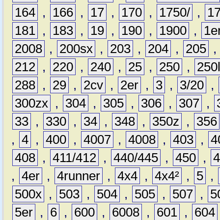
164
,
166
,
17
,
170
,
1750/
,
1
181
,
183
,
19
,
190
,
1900
,
1e
2008
,
200sx
,
203
,
204
,
205
212
,
220
,
240
,
25
,
250
,
250
288
,
29
,
2cv
,
2er
,
3
,
3/20
,
300zx
,
304
,
305
,
306
,
307
,
33
,
330
,
34
,
348
,
350z
,
356
,
4
,
400
,
4007
,
4008
,
403
,
4
408
,
411/412
,
440/445
,
450
,
,
4er
,
4runner
,
4x4
,
4x4²
,
5
,
500x
,
503
,
504
,
505
,
507
,
5
5er
,
6
,
600
,
6008
,
601
,
604