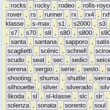
,
rocks
,
rocky
,
rodeo
,
rolls-royc
rover
,
rs
,
runner
,
rx
,
rx4
,
rx
klasse
,
s-max
,
s1
,
s2000
,
s3
,
s7
,
s70
,
s8
,
s80
,
s800
,
s9
,
santa
,
santana
,
sapporo
,
satis
scaglietti
,
scénic
,
schnell
,
sciro
scudo
,
seat
,
sec
,
sedici
,
seic
serena
,
sergio
,
serie
,
sesto
,
shooting
,
shuma
,
shuttle
,
sierr
silhouette
,
silver
,
silverado
,
silv
škoda
,
sl
,
sl-klasse
,
slc
,
slr
,
solenza
,
sonata
,
sorento
,
soul