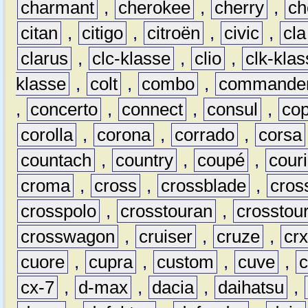
charmant
,
cherokee
,
cherry
,
ch
citan
,
citigo
,
citroën
,
civic
,
cla
clarus
,
clc-klasse
,
clio
,
clk-kla
klasse
,
colt
,
combo
,
commande
,
concerto
,
connect
,
consul
,
co
corolla
,
corona
,
corrado
,
corsa
countach
,
country
,
coupé
,
couri
croma
,
cross
,
crossblade
,
cros
crosspolo
,
crosstouran
,
crosstou
crosswagon
,
cruiser
,
cruze
,
cr
cuore
,
cupra
,
custom
,
cuve
,
cx-7
,
d-max
,
dacia
,
daihatsu
,