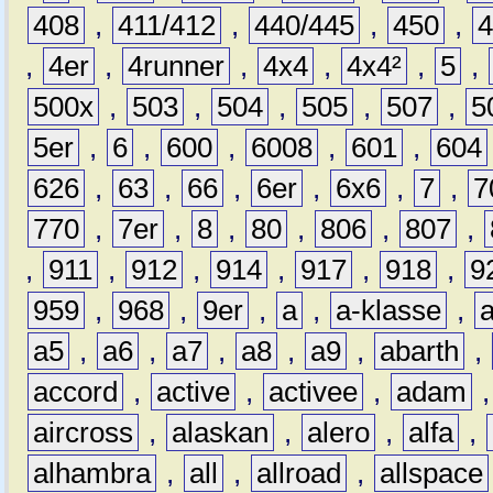
408
,
411/412
,
440/445
,
450
,
,
4er
,
4runner
,
4x4
,
4x4²
,
5
,
500x
,
503
,
504
,
505
,
507
,
5
5er
,
6
,
600
,
6008
,
601
,
604
626
,
63
,
66
,
6er
,
6x6
,
7
,
7
770
,
7er
,
8
,
80
,
806
,
807
,
,
911
,
912
,
914
,
917
,
918
,
9
959
,
968
,
9er
,
a
,
a-klasse
,
a5
,
a6
,
a7
,
a8
,
a9
,
abarth
,
accord
,
active
,
activee
,
adam
aircross
,
alaskan
,
alero
,
alfa
,
alhambra
,
all
,
allroad
,
allspace