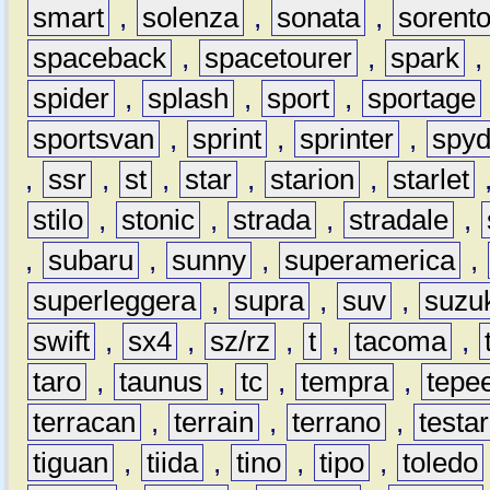
smart
,
solenza
,
sonata
,
sorent
spaceback
,
spacetourer
,
spark
spider
,
splash
,
sport
,
sportage
sportsvan
,
sprint
,
sprinter
,
spyd
,
ssr
,
st
,
star
,
starion
,
starlet
stilo
,
stonic
,
strada
,
stradale
,
,
subaru
,
sunny
,
superamerica
,
superleggera
,
supra
,
suv
,
suzu
swift
,
sx4
,
sz/rz
,
t
,
tacoma
,
taro
,
taunus
,
tc
,
tempra
,
tepe
terracan
,
terrain
,
terrano
,
testa
tiguan
,
tiida
,
tino
,
tipo
,
toledo