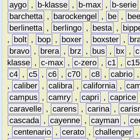
aygo
,
b-klasse
,
b-max
,
b-serie
barchetta
,
barockengel
,
be
,
be
berlinetta
,
berlingo
,
besta
,
bipp
,
bolt
,
bop
,
boxer
,
boxster
,
br
bravo
,
brera
,
brz
,
bus
,
bx
,
c
klasse
,
c-max
,
c-zero
,
c1
,
c15
c4
,
c5
,
c6
,
c70
,
c8
,
cabrio
,
caliber
,
calibra
,
california
,
cam
campus
,
camry
,
capri
,
caprice
caravelle
,
carens
,
carina
,
cari
cascada
,
cayenne
,
cayman
,
ce
,
centenario
,
cerato
,
challenger