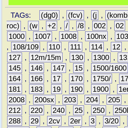
TAGs:
(dg0)
,
(fcv)
,
(j
,
(komb
roc)
,
(w
,
+2
,
/
,
/8
,
002
,
02
1000
,
1007
,
1008
,
100nx
,
10
,
108/109
,
110
,
111
,
114
,
12
127
,
12m/15m
,
130
,
1300
,
13
145
,
146
,
147
,
15
,
1500/1600
164
,
166
,
17
,
170
,
1750/
,
1
181
,
183
,
19
,
190
,
1900
,
1e
2008
,
200sx
,
203
,
204
,
205
212
,
220
,
240
,
25
,
250
,
250
288
,
29
,
2cv
,
2er
,
3
,
3/20
,