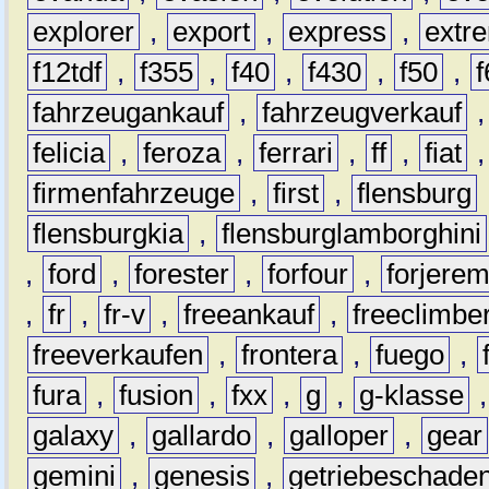
explorer
,
export
,
express
,
extr
f12tdf
,
f355
,
f40
,
f430
,
f50
,
f
fahrzeugankauf
,
fahrzeugverkauf
felicia
,
feroza
,
ferrari
,
ff
,
fiat
firmenfahrzeuge
,
first
,
flensburg
flensburgkia
,
flensburglamborghini
,
ford
,
forester
,
forfour
,
forjere
,
fr
,
fr-v
,
freeankauf
,
freeclimbe
freeverkaufen
,
frontera
,
fuego
,
fura
,
fusion
,
fxx
,
g
,
g-klasse
galaxy
,
gallardo
,
galloper
,
gear
gemini
,
genesis
,
getriebeschade