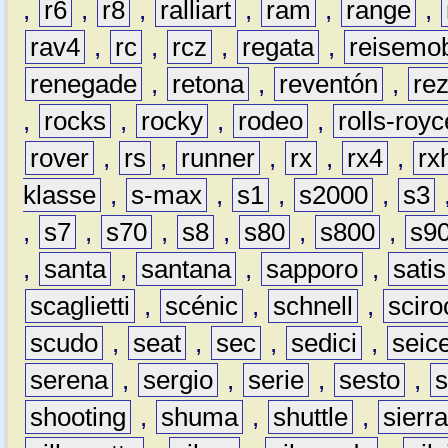
,
r6
,
r8
,
ralliart
,
ram
,
range
,
rav4
,
rc
,
rcz
,
regata
,
reisemob
renegade
,
retona
,
reventón
,
re
,
rocks
,
rocky
,
rodeo
,
rolls-royc
rover
,
rs
,
runner
,
rx
,
rx4
,
rx
klasse
,
s-max
,
s1
,
s2000
,
s3
,
s7
,
s70
,
s8
,
s80
,
s800
,
s9
,
santa
,
santana
,
sapporo
,
satis
scaglietti
,
scénic
,
schnell
,
sciro
scudo
,
seat
,
sec
,
sedici
,
seic
serena
,
sergio
,
serie
,
sesto
,
shooting
,
shuma
,
shuttle
,
sierr