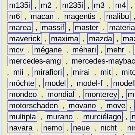
m135i
,
m2
,
m235i
,
m3
,
m4
,
m6
,
macan
,
magentis
,
malibu
marea
,
massif
,
master
,
materi
maverick
,
maxima
,
mazda
,
ma
mcv
,
mégane
,
méhari
,
mehr
,
mercedes-amg
,
mercedes-mayba
,
mii
,
mirafiori
,
mirai
,
mit
,
mit
möchte
,
model
,
model-f
,
model
mondeo
,
mondial
,
monterey
,
m
motorschaden
,
movano
,
move
,
multipla
,
murano
,
murciélago
,
navara
,
nemo
,
neue
,
nicht
,
ni