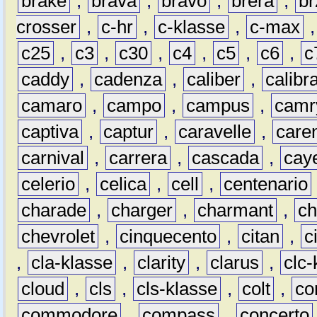
brake
,
brava
,
bravo
,
brera
,
br
crosser
,
c-hr
,
c-klasse
,
c-max
c25
,
c3
,
c30
,
c4
,
c5
,
c6
,
c
caddy
,
cadenza
,
caliber
,
calibr
camaro
,
campo
,
campus
,
camr
captiva
,
captur
,
caravelle
,
care
carnival
,
carrera
,
cascada
,
cay
celerio
,
celica
,
cell
,
centenario
charade
,
charger
,
charmant
,
ch
chevrolet
,
cinquecento
,
citan
,
c
,
cla-klasse
,
clarity
,
clarus
,
clc-
cloud
,
cls
,
cls-klasse
,
colt
,
c
commodore
,
compass
,
concerto