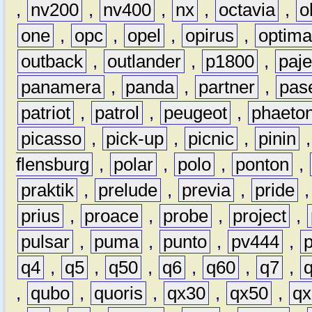
,
nv200
,
nv400
,
nx
,
octavia
,
o
one
,
opc
,
opel
,
opirus
,
optim
outback
,
outlander
,
p1800
,
paje
panamera
,
panda
,
partner
,
pas
patriot
,
patrol
,
peugeot
,
phaeto
picasso
,
pick-up
,
picnic
,
pinin
flensburg
,
polar
,
polo
,
ponton
,
praktik
,
prelude
,
previa
,
pride
prius
,
proace
,
probe
,
project
,
pulsar
,
puma
,
punto
,
pv444
,
q4
,
q5
,
q50
,
q6
,
q60
,
q7
,
,
qubo
,
quoris
,
qx30
,
qx50
,
qx