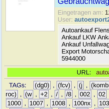
Gebrauchtwage
Eingetragen am:
1
User:
autoexport
Autoankauf Flen
Ankauf LKW Ank
Ankauf Unfallwa
Export Motorsch
5944000
URL:
auto
TAGs:
(dg0)
,
(fcv)
,
(j
,
(komb
roc)
,
(w
,
+2
,
/
,
/8
,
002
,
02
1000
,
1007
,
1008
,
100nx
,
10