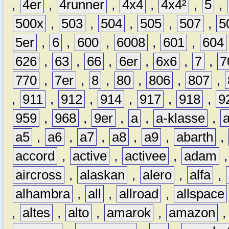
,
4er
,
4runner
,
4x4
,
4x4²
,
5
,
500x
,
503
,
504
,
505
,
507
,
5
5er
,
6
,
600
,
6008
,
601
,
604
626
,
63
,
66
,
6er
,
6x6
,
7
,
7
770
,
7er
,
8
,
80
,
806
,
807
,
,
911
,
912
,
914
,
917
,
918
,
9
959
,
968
,
9er
,
a
,
a-klasse
,
a5
,
a6
,
a7
,
a8
,
a9
,
abarth
,
accord
,
active
,
activee
,
adam
aircross
,
alaskan
,
alero
,
alfa
,
alhambra
,
all
,
allroad
,
allspace
,
altes
,
alto
,
amarok
,
amazon