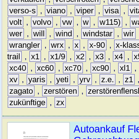
verso-s
,
viano
,
viper
,
visa
,
vi
volt
,
volvo
,
vw
,
w
,
w115)
,
w
wer
,
will
,
wind
,
windstar
,
wir
wrangler
,
wrx
,
x
,
x-90
,
x-klas
trail
,
x1
,
x1/9
,
x2
,
x3
,
x4
,
x
xc40
,
xc60
,
xc70
,
xc90
,
xl1
,
xv
,
yaris
,
yeti
,
yrv
,
z.e.
,
z1
zagato
,
zerstören
,
zerstörenflen
zukünftige
,
zx
Autoankauf Fl