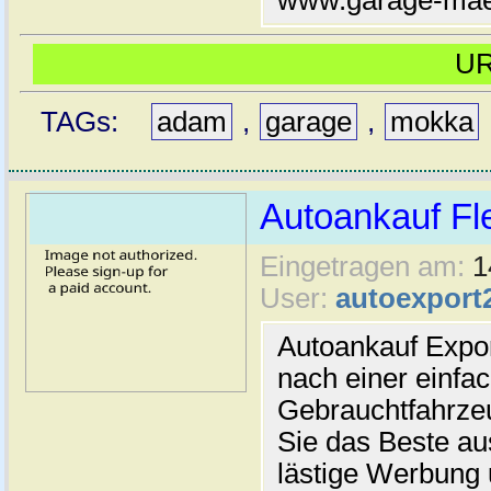
www.garage-maed
U
TAGs:
adam
,
garage
,
mokka
Autoankauf Fl
Eingetragen am:
1
User:
autoexport
Autoankauf Expo
nach einer einfac
Gebrauchtfahrze
Sie das Beste au
lästige Werbung