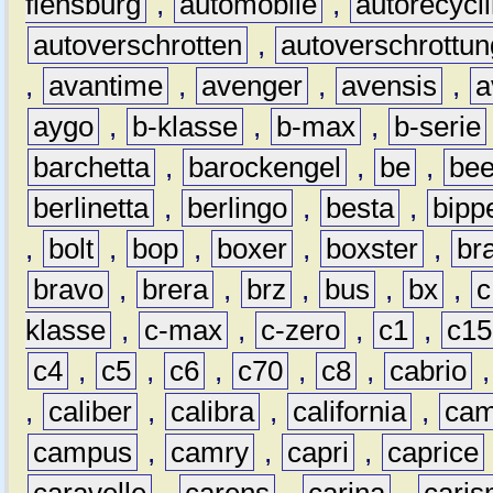
flensburg
,
automobile
,
autorecycl
autoverschrotten
,
autoverschrottun
,
avantime
,
avenger
,
avensis
,
a
aygo
,
b-klasse
,
b-max
,
b-serie
barchetta
,
barockengel
,
be
,
be
berlinetta
,
berlingo
,
besta
,
bipp
,
bolt
,
bop
,
boxer
,
boxster
,
br
bravo
,
brera
,
brz
,
bus
,
bx
,
c
klasse
,
c-max
,
c-zero
,
c1
,
c15
c4
,
c5
,
c6
,
c70
,
c8
,
cabrio
,
caliber
,
calibra
,
california
,
cam
campus
,
camry
,
capri
,
caprice
caravelle
,
carens
,
carina
,
cari