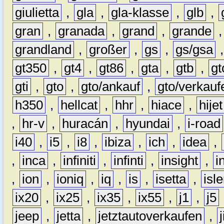
giulietta
,
gla
,
gla-klasse
,
glb
,
gran
,
granada
,
grand
,
grande
grandland
,
großer
,
gs
,
gs/gsa
gt350
,
gt4
,
gt86
,
gta
,
gtb
,
gt
gti
,
gto
,
gto/ankauf
,
gto/verkauf
h350
,
hellcat
,
hhr
,
hiace
,
hijet
,
hr-v
,
huracán
,
hyundai
,
i-road
i40
,
i5
,
i8
,
ibiza
,
ich
,
idea
,
,
inca
,
infiniti
,
infinti
,
insight
,
i
,
ion
,
ioniq
,
iq
,
is
,
isetta
,
isl
ix20
,
ix25
,
ix35
,
ix55
,
j1
,
j5
jeep
,
jetta
,
jetztautoverkaufen
,