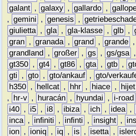
galant
,
galaxy
,
gallardo
,
gallop
,
gemini
,
genesis
,
getriebeschad
giulietta
,
gla
,
gla-klasse
,
glb
,
gran
,
granada
,
grand
,
grande
grandland
,
großer
,
gs
,
gs/gsa
gt350
,
gt4
,
gt86
,
gta
,
gtb
,
gt
gti
,
gto
,
gto/ankauf
,
gto/verkauf
h350
,
hellcat
,
hhr
,
hiace
,
hijet
,
hr-v
,
huracán
,
hyundai
,
i-road
i40
,
i5
,
i8
,
ibiza
,
ich
,
idea
,
inca
,
infiniti
,
infinti
,
insight
,
in
ion
,
ioniq
,
iq
,
is
,
isetta
,
isler