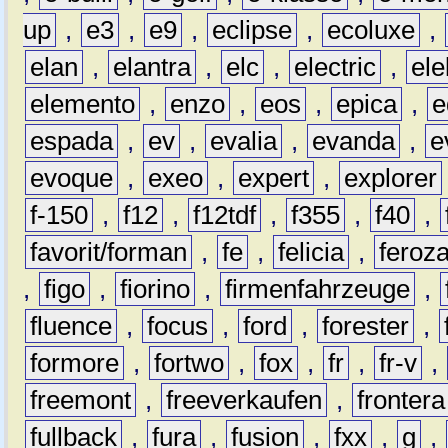
up
,
e3
,
e9
,
eclipse
,
ecoluxe
,
elan
,
elantra
,
elc
,
electric
,
ele
elemento
,
enzo
,
eos
,
epica
,
e
espada
,
ev
,
evalia
,
evanda
,
e
evoque
,
exeo
,
expert
,
explorer
f-150
,
f12
,
f12tdf
,
f355
,
f40
,
favorit/forman
,
fe
,
felicia
,
feroz
,
figo
,
fiorino
,
firmenfahrzeuge
,
fluence
,
focus
,
ford
,
forester
,
formore
,
fortwo
,
fox
,
fr
,
fr-v
,
freemont
,
freeverkaufen
,
frontera
fullback
,
fura
,
fusion
,
fxx
,
g
,