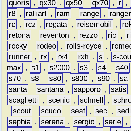
quoris
,
qx30
,
qx50
,
qx70
,
r
,
r8
,
ralliart
,
ram
,
range
,
range
rc
,
rcz
,
regata
,
reisemobil
,
re
retona
,
reventón
,
rezzo
,
rio
,
r
rocky
,
rodeo
,
rolls-royce
,
rome
runner
,
rx
,
rx4
,
rxh
,
s
,
s-co
max
,
s1
,
s2000
,
s3
,
s4
,
s40
s70
,
s8
,
s80
,
s800
,
s90
,
sa
santa
,
santana
,
sapporo
,
satis
scaglietti
,
scénic
,
schnell
,
schro
,
scout
,
scudo
,
seat
,
sec
,
sedi
sephia
,
serena
,
sergio
,
serie
,