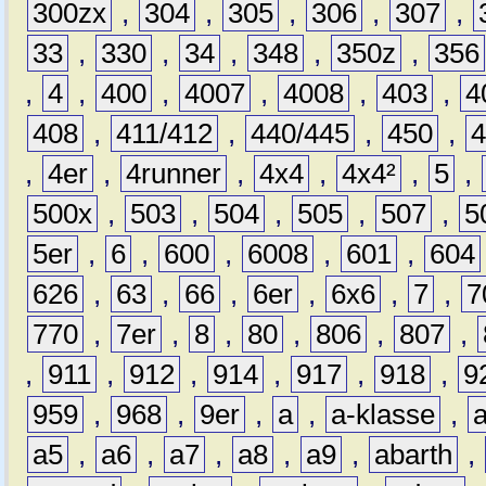
300zx
,
304
,
305
,
306
,
307
,
33
,
330
,
34
,
348
,
350z
,
356
,
4
,
400
,
4007
,
4008
,
403
,
4
408
,
411/412
,
440/445
,
450
,
,
4er
,
4runner
,
4x4
,
4x4²
,
5
,
500x
,
503
,
504
,
505
,
507
,
5
5er
,
6
,
600
,
6008
,
601
,
604
626
,
63
,
66
,
6er
,
6x6
,
7
,
7
770
,
7er
,
8
,
80
,
806
,
807
,
,
911
,
912
,
914
,
917
,
918
,
9
959
,
968
,
9er
,
a
,
a-klasse
,
a5
,
a6
,
a7
,
a8
,
a9
,
abarth
,