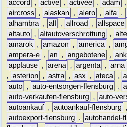
accord
,
active
,
activee
,
adam
aircross
,
alaskan
,
alero
,
alfa
,
alhambra
,
all
,
allroad
,
allspace
altauto
,
altautoverschrottung
,
alt
amarok
,
amazon
,
america
,
am
ampera-e
,
an
,
angebotene
,
ank
applause
,
arena
,
argenta
,
arna
,
asterion
,
astra
,
asx
,
ateca
,
a
auto
,
auto-entsorgen-flensburg
,
a
auto-verkaufen-flensburg
,
auto-ver
autoankauf
,
autoankauf-flensburg
autoexport-flensburg
,
autohandel-f