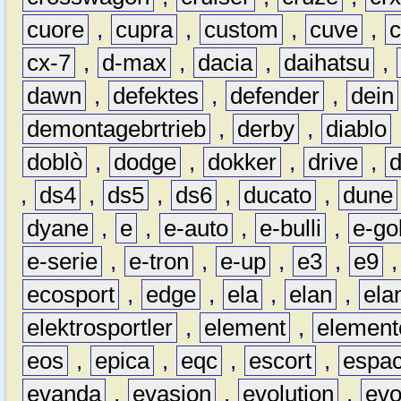
cuore
,
cupra
,
custom
,
cuve
,
cx-7
,
d-max
,
dacia
,
daihatsu
,
dawn
,
defektes
,
defender
,
dein
demontagebrtrieb
,
derby
,
diablo
doblò
,
dodge
,
dokker
,
drive
,
,
ds4
,
ds5
,
ds6
,
ducato
,
dune
dyane
,
e
,
e-auto
,
e-bulli
,
e-gol
e-serie
,
e-tron
,
e-up
,
e3
,
e9
ecosport
,
edge
,
ela
,
elan
,
ela
elektrosportler
,
element
,
element
eos
,
epica
,
eqc
,
escort
,
espa
evanda
,
evasion
,
evolution
,
ev