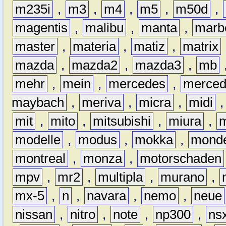
m235i
,
m3
,
m4
,
m5
,
m50d
,
magentis
,
malibu
,
manta
,
marb
master
,
materia
,
matiz
,
matrix
mazda
,
mazda2
,
mazda3
,
mb
mehr
,
mein
,
mercedes
,
merce
maybach
,
meriva
,
micra
,
midi
mit
,
mito
,
mitsubishi
,
miura
,
modelle
,
modus
,
mokka
,
mond
montreal
,
monza
,
motorschaden
mpv
,
mr2
,
multipla
,
murano
,
mx-5
,
n
,
navara
,
nemo
,
neue
nissan
,
nitro
,
note
,
np300
,
ns