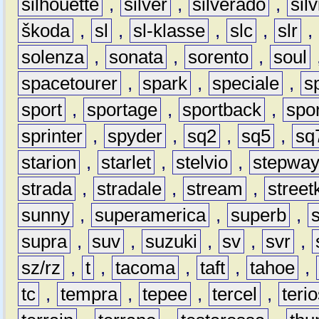
silhouette
,
silver
,
silverado
,
silv
škoda
,
sl
,
sl-klasse
,
slc
,
slr
,
solenza
,
sonata
,
sorento
,
soul
spacetourer
,
spark
,
speciale
,
s
sport
,
sportage
,
sportback
,
spo
sprinter
,
spyder
,
sq2
,
sq5
,
sq
starion
,
starlet
,
stelvio
,
stepwa
strada
,
stradale
,
stream
,
street
sunny
,
superamerica
,
superb
,
supra
,
suv
,
suzuki
,
sv
,
svr
,
sz/rz
,
t
,
tacoma
,
taft
,
tahoe
,
tc
,
tempra
,
tepee
,
tercel
,
teri