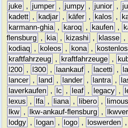
juke
,
jumper
,
jumpy
,
junior
,
j
kadett
,
kadjar
,
käfer
,
kalos
,
k
karmann-ghia
,
karoq
,
kaufen
,
k
flensburg
,
kia
,
kizashi
,
klasse
,
kodiaq
,
koleos
,
kona
,
kostenlos
kraftfahrzeug
,
kraftfahrzeuge
,
kub
l200
,
l300
,
laankauf
,
lacetti
,
l
lancer
,
land
,
lander
,
lantra
,
la
laverkaufen
,
lc
,
leaf
,
legacy
,
lexus
,
lfa
,
liana
,
libero
,
limous
lkw
,
lkw-ankauf-flensburg
,
lkwver
lodgy
,
logan
,
logo
,
loswerden