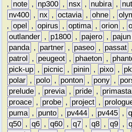
,
note
,
np300
,
nsx
,
nubira
,
nu
nv400
,
nx
,
octavia
,
ohne
,
oly
,
opel
,
opirus
,
optima
,
orion
,
outlander
,
p1800
,
pajero
,
pajun
panda
,
partner
,
paseo
,
passat
patrol
,
peugeot
,
phaeton
,
phan
pick-up
,
picnic
,
pinin
,
pixo
,
p
polar
,
polo
,
ponton
,
pony
,
por
prelude
,
previa
,
pride
,
primasta
proace
,
probe
,
project
,
prologu
puma
,
punto
,
pv444
,
pv445
,
q50
,
q6
,
q60
,
q7
,
q8
,
q9
,