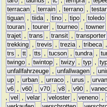
taro
,
taunus
,
tc
,
tempra
,
tepe
terracan
,
terrain
,
terrano
,
testa
tiguan
,
tiida
,
tino
,
tipo
,
toledo
touran
,
tourer
,
tourneo
,
towner
trajet
,
trans
,
transit
,
transporter
trekking
,
trevis
,
trezia
,
tribeca
trs
,
tt
,
tts
,
tucson
,
tundra
,
tu
twingo
,
twintop
,
twizy
,
typ
,
ty
unfallfahrzeuge
,
unfallwagen
,
un
up
,
urban
,
urraco
,
urus
,
urva
v6
,
v60
,
v70
,
v8
,
v90
,
vane
,
vel
,
velar
,
veloster
,
veneno
,
verkaufen
,
verschrotten
,
verschro