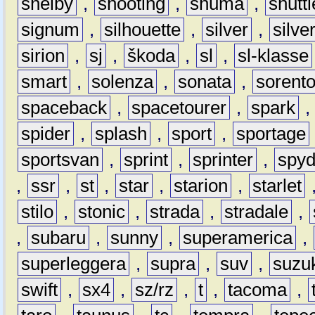
shelby
,
shooting
,
shuma
,
shuttl
signum
,
silhouette
,
silver
,
silve
sirion
,
sj
,
škoda
,
sl
,
sl-klasse
smart
,
solenza
,
sonata
,
sorent
spaceback
,
spacetourer
,
spark
spider
,
splash
,
sport
,
sportage
sportsvan
,
sprint
,
sprinter
,
spyd
,
ssr
,
st
,
star
,
starion
,
starlet
stilo
,
stonic
,
strada
,
stradale
,
,
subaru
,
sunny
,
superamerica
,
superleggera
,
supra
,
suv
,
suzu
swift
,
sx4
,
sz/rz
,
t
,
tacoma
,