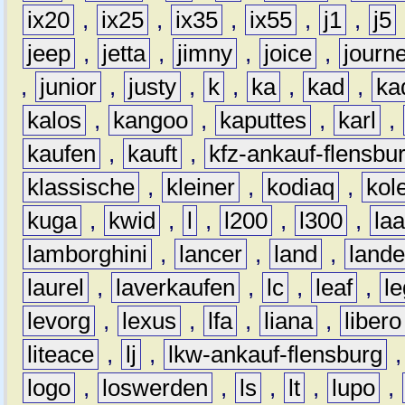
ix20
,
ix25
,
ix35
,
ix55
,
j1
,
j5
jeep
,
jetta
,
jimny
,
joice
,
journ
,
junior
,
justy
,
k
,
ka
,
kad
,
ka
kalos
,
kangoo
,
kaputtes
,
karl
,
kaufen
,
kauft
,
kfz-ankauf-flensbu
klassische
,
kleiner
,
kodiaq
,
kol
kuga
,
kwid
,
l
,
l200
,
l300
,
la
lamborghini
,
lancer
,
land
,
lande
laurel
,
laverkaufen
,
lc
,
leaf
,
l
levorg
,
lexus
,
lfa
,
liana
,
libero
liteace
,
lj
,
lkw-ankauf-flensburg
logo
,
loswerden
,
ls
,
lt
,
lupo
,