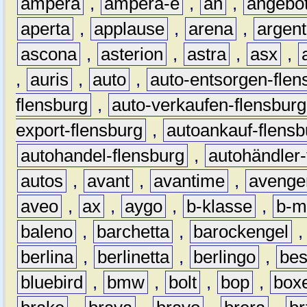
ampera
,
ampera-e
,
an
,
angebo
aperta
,
applause
,
arena
,
argen
ascona
,
asterion
,
astra
,
asx
,
,
auris
,
auto
,
auto-entsorgen-flen
flensburg
,
auto-verkaufen-flensburg
export-flensburg
,
autoankauf-flensb
autohandel-flensburg
,
autohändler-
autos
,
avant
,
avantime
,
avenge
aveo
,
ax
,
aygo
,
b-klasse
,
b-m
baleno
,
barchetta
,
barockengel
berlina
,
berlinetta
,
berlingo
,
bes
bluebird
,
bmw
,
bolt
,
bop
,
box