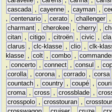
cascada
,
cayenne
,
cayman
,
ce
,
centenario
,
cerato
,
challenger
charmant
,
cherokee
,
cherry
,
ch
citan
,
citigo
,
citroën
,
civic
,
cla
clarus
,
clc-klasse
,
clio
,
clk-kla
klasse
,
colt
,
combo
,
commande
,
concerto
,
connect
,
consul
,
co
corolla
,
corona
,
corrado
,
corsa
countach
,
country
,
coupé
,
couri
croma
,
cross
,
crossblade
,
cros
crosspolo
,
crosstouran
,
crosstou
crosswagon
,
cruiser
,
cruze
,
cr