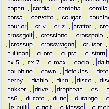
copen
,
cordia
,
cordoba
,
corolla
corsa
,
corvette
,
cougar
,
counta
courier
,
cr-v
,
cr-z
,
crafter
,
cr
crossgolf
,
crossland
,
crosspolo
,
crossup
,
crosswagon
,
cruiser
,
cullinan
,
cuore
,
cupra
,
custom
cx-5
,
cx-7
,
d-max
,
dacia
,
dai
dauphine
,
dawn
,
defektes
,
defe
derby
,
diablo
,
dino
,
disco
,
dis
dokker
,
drive
,
drophead
,
ds
,
ds6
,
ducato
,
dune
,
durango
,
,
e-bulli
,
e-golf
,
e-klasse
,
e-meh