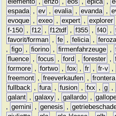
elemento
,
enzo
,
eos
,
epica
,
e
espada
,
ev
,
evalia
,
evanda
,
e
evoque
,
exeo
,
expert
,
explorer
f-150
,
f12
,
f12tdf
,
f355
,
f40
,
favorit/forman
,
fe
,
felicia
,
feroz
,
figo
,
fiorino
,
firmenfahrzeuge
,
fluence
,
focus
,
ford
,
forester
,
formore
,
fortwo
,
fox
,
fr
,
fr-v
,
freemont
,
freeverkaufen
,
frontera
fullback
,
fura
,
fusion
,
fxx
,
g
,
galant
,
galaxy
,
gallardo
,
gallop
,
gemini
,
genesis
,
getriebeschad