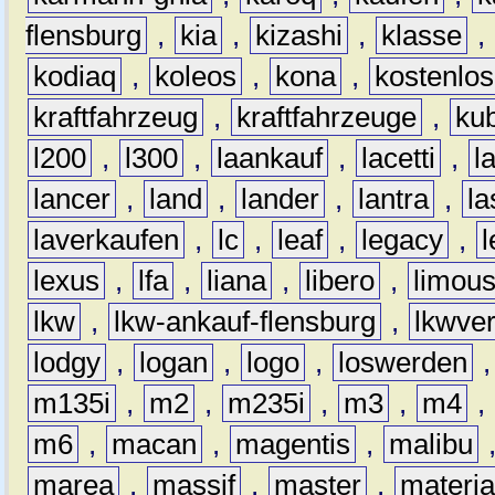
flensburg
,
kia
,
kizashi
,
klasse
,
kodiaq
,
koleos
,
kona
,
kostenlos
kraftfahrzeug
,
kraftfahrzeuge
,
kub
l200
,
l300
,
laankauf
,
lacetti
,
l
lancer
,
land
,
lander
,
lantra
,
la
laverkaufen
,
lc
,
leaf
,
legacy
,
lexus
,
lfa
,
liana
,
libero
,
limous
lkw
,
lkw-ankauf-flensburg
,
lkwver
lodgy
,
logan
,
logo
,
loswerden
m135i
,
m2
,
m235i
,
m3
,
m4
,
m6
,
macan
,
magentis
,
malibu
marea
,
massif
,
master
,
materi