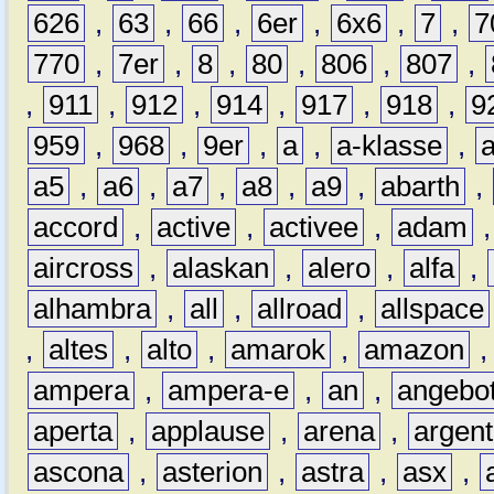
626
,
63
,
66
,
6er
,
6x6
,
7
,
7
770
,
7er
,
8
,
80
,
806
,
807
,
,
911
,
912
,
914
,
917
,
918
,
9
959
,
968
,
9er
,
a
,
a-klasse
,
a5
,
a6
,
a7
,
a8
,
a9
,
abarth
,
accord
,
active
,
activee
,
adam
aircross
,
alaskan
,
alero
,
alfa
,
alhambra
,
all
,
allroad
,
allspace
,
altes
,
alto
,
amarok
,
amazon
ampera
,
ampera-e
,
an
,
angebo
aperta
,
applause
,
arena
,
argen
ascona
,
asterion
,
astra
,
asx
,