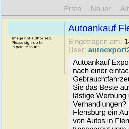
Erste
Neuer
Äl
Autoankauf Fl
Eingetragen am:
1
User:
autoexport
Autoankauf Expo
nach einer einfac
Gebrauchtfahrze
Sie das Beste au
lästige Werbung
Verhandlungen? 
Flensburg ein Au
von Autos in Flen