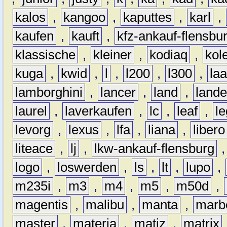
kalos
,
kangoo
,
kaputtes
,
karl
,
kaufen
,
kauft
,
kfz-ankauf-flensbu
klassische
,
kleiner
,
kodiaq
,
kol
kuga
,
kwid
,
l
,
l200
,
l300
,
la
lamborghini
,
lancer
,
land
,
lande
laurel
,
laverkaufen
,
lc
,
leaf
,
l
levorg
,
lexus
,
lfa
,
liana
,
libero
liteace
,
lj
,
lkw-ankauf-flensburg
logo
,
loswerden
,
ls
,
lt
,
lupo
,
m235i
,
m3
,
m4
,
m5
,
m50d
,
magentis
,
malibu
,
manta
,
marb
master
,
materia
,
matiz
,
matrix