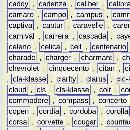
caddy
,
cadenza
,
caliber
,
calibr
camaro
,
campo
,
campus
,
camr
captiva
,
captur
,
caravelle
,
care
carnival
,
carrera
,
cascada
,
cay
celerio
,
celica
,
cell
,
centenario
charade
,
charger
,
charmant
,
ch
chevrolet
,
cinquecento
,
citan
,
c
,
cla-klasse
,
clarity
,
clarus
,
clc-
cloud
,
cls
,
cls-klasse
,
colt
,
c
commodore
,
compass
,
concerto
copen
,
cordia
,
cordoba
,
corolla
corsa
,
corvette
,
cougar
,
counta