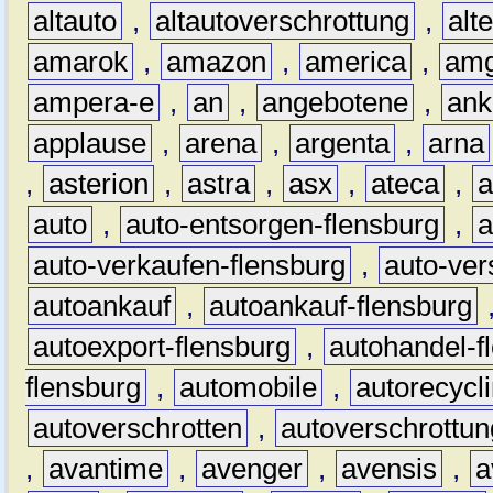
altauto
,
altautoverschrottung
,
alt
amarok
,
amazon
,
america
,
am
ampera-e
,
an
,
angebotene
,
ank
applause
,
arena
,
argenta
,
arna
,
asterion
,
astra
,
asx
,
ateca
,
a
auto
,
auto-entsorgen-flensburg
,
a
auto-verkaufen-flensburg
,
auto-ver
autoankauf
,
autoankauf-flensburg
autoexport-flensburg
,
autohandel-f
flensburg
,
automobile
,
autorecycl
autoverschrotten
,
autoverschrottun
,
avantime
,
avenger
,
avensis
,
a