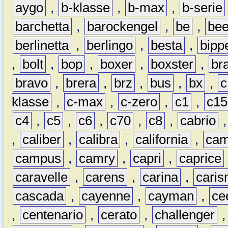
aygo
,
b-klasse
,
b-max
,
b-serie
barchetta
,
barockengel
,
be
,
be
berlinetta
,
berlingo
,
besta
,
bipp
,
bolt
,
bop
,
boxer
,
boxster
,
br
bravo
,
brera
,
brz
,
bus
,
bx
,
c
klasse
,
c-max
,
c-zero
,
c1
,
c15
c4
,
c5
,
c6
,
c70
,
c8
,
cabrio
,
caliber
,
calibra
,
california
,
cam
campus
,
camry
,
capri
,
caprice
caravelle
,
carens
,
carina
,
cari
cascada
,
cayenne
,
cayman
,
ce
,
centenario
,
cerato
,
challenger