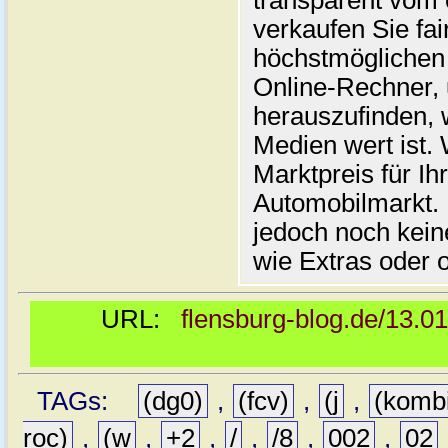
transparent vom 
verkaufen Sie fai
höchstmöglichen 
Online-Rechner,
herauszufinden, w
Medien wert ist. 
Marktpreis für I
Automobilmarkt. 
jedoch noch kein
wie Extras oder 
URL:
flensburg-blog.de/13.0
TAGs:
(dg0)
,
(fcv)
,
(j
,
(komb
roc)
,
(w
,
+2
,
/
,
/8
,
002
,
02