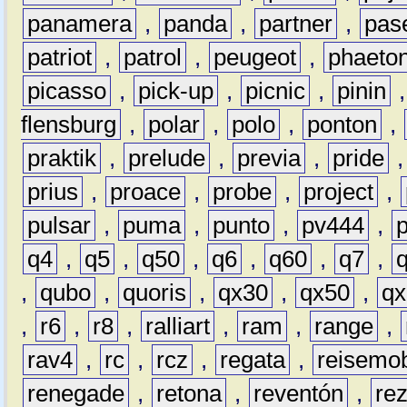
panamera
,
panda
,
partner
,
pas
patriot
,
patrol
,
peugeot
,
phaeto
picasso
,
pick-up
,
picnic
,
pinin
flensburg
,
polar
,
polo
,
ponton
,
praktik
,
prelude
,
previa
,
pride
prius
,
proace
,
probe
,
project
,
pulsar
,
puma
,
punto
,
pv444
,
q4
,
q5
,
q50
,
q6
,
q60
,
q7
,
,
qubo
,
quoris
,
qx30
,
qx50
,
qx
,
r6
,
r8
,
ralliart
,
ram
,
range
,
rav4
,
rc
,
rcz
,
regata
,
reisemob
renegade
,
retona
,
reventón
,
re