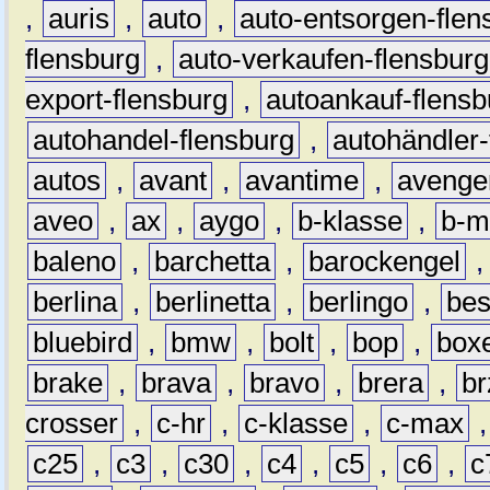
,
auris
,
auto
,
auto-entsorgen-flen
flensburg
,
auto-verkaufen-flensburg
export-flensburg
,
autoankauf-flensb
autohandel-flensburg
,
autohändler-
autos
,
avant
,
avantime
,
avenge
aveo
,
ax
,
aygo
,
b-klasse
,
b-m
baleno
,
barchetta
,
barockengel
berlina
,
berlinetta
,
berlingo
,
bes
bluebird
,
bmw
,
bolt
,
bop
,
box
brake
,
brava
,
bravo
,
brera
,
br
crosser
,
c-hr
,
c-klasse
,
c-max
c25
,
c3
,
c30
,
c4
,
c5
,
c6
,
c