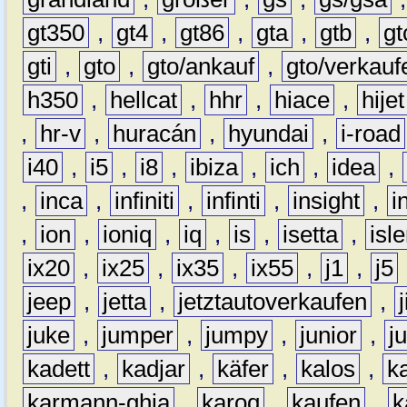
gt350
,
gt4
,
gt86
,
gta
,
gtb
,
gt
gti
,
gto
,
gto/ankauf
,
gto/verkauf
h350
,
hellcat
,
hhr
,
hiace
,
hijet
,
hr-v
,
huracán
,
hyundai
,
i-road
i40
,
i5
,
i8
,
ibiza
,
ich
,
idea
,
,
inca
,
infiniti
,
infinti
,
insight
,
i
,
ion
,
ioniq
,
iq
,
is
,
isetta
,
isl
ix20
,
ix25
,
ix35
,
ix55
,
j1
,
j5
jeep
,
jetta
,
jetztautoverkaufen
,
juke
,
jumper
,
jumpy
,
junior
,
j
kadett
,
kadjar
,
käfer
,
kalos
,
k
karmann-ghia
,
karoq
,
kaufen
,
k