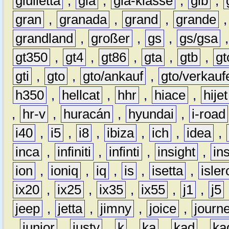
giulietta
,
gla
,
gla-klasse
,
glb
,
gran
,
granada
,
grand
,
grande
grandland
,
großer
,
gs
,
gs/gsa
gt350
,
gt4
,
gt86
,
gta
,
gtb
,
gt
gti
,
gto
,
gto/ankauf
,
gto/verkauf
h350
,
hellcat
,
hhr
,
hiace
,
hijet
,
hr-v
,
huracán
,
hyundai
,
i-road
i40
,
i5
,
i8
,
ibiza
,
ich
,
idea
,
inca
,
infiniti
,
infinti
,
insight
,
in
ion
,
ioniq
,
iq
,
is
,
isetta
,
isler
ix20
,
ix25
,
ix35
,
ix55
,
j1
,
j5
jeep
,
jetta
,
jimny
,
joice
,
journ
,
junior
,
justy
,
k
,
ka
,
kad
,
ka