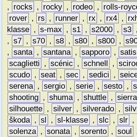
,
rocks
,
rocky
,
rodeo
,
rolls-royc
rover
,
rs
,
runner
,
rx
,
rx4
,
rx
klasse
,
s-max
,
s1
,
s2000
,
s3
,
s7
,
s70
,
s8
,
s80
,
s800
,
s9
,
santa
,
santana
,
sapporo
,
satis
scaglietti
,
scénic
,
schnell
,
sciro
scudo
,
seat
,
sec
,
sedici
,
seic
serena
,
sergio
,
serie
,
sesto
,
shooting
,
shuma
,
shuttle
,
sierr
silhouette
,
silver
,
silverado
,
silv
škoda
,
sl
,
sl-klasse
,
slc
,
slr
,
solenza
,
sonata
,
sorento
,
soul