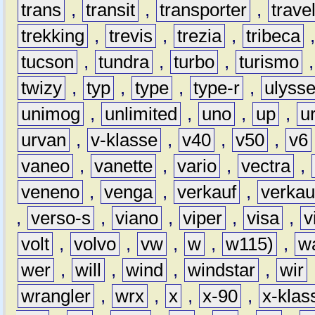
trans
,
transit
,
transporter
,
travel
trekking
,
trevis
,
trezia
,
tribeca
tucson
,
tundra
,
turbo
,
turismo
twizy
,
typ
,
type
,
type-r
,
ulyss
unimog
,
unlimited
,
uno
,
up
,
u
urvan
,
v-klasse
,
v40
,
v50
,
v6
vaneo
,
vanette
,
vario
,
vectra
,
veneno
,
venga
,
verkauf
,
verkau
,
verso-s
,
viano
,
viper
,
visa
,
v
volt
,
volvo
,
vw
,
w
,
w115)
,
w
wer
,
will
,
wind
,
windstar
,
wir
wrangler
,
wrx
,
x
,
x-90
,
x-klas