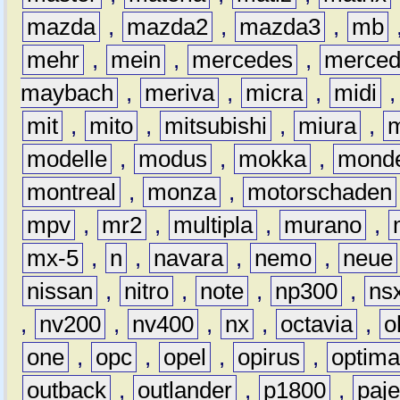
mazda
,
mazda2
,
mazda3
,
mb
mehr
,
mein
,
mercedes
,
merce
maybach
,
meriva
,
micra
,
midi
mit
,
mito
,
mitsubishi
,
miura
,
modelle
,
modus
,
mokka
,
mond
montreal
,
monza
,
motorschaden
mpv
,
mr2
,
multipla
,
murano
,
mx-5
,
n
,
navara
,
nemo
,
neue
nissan
,
nitro
,
note
,
np300
,
ns
,
nv200
,
nv400
,
nx
,
octavia
,
o
one
,
opc
,
opel
,
opirus
,
optim
outback
,
outlander
,
p1800
,
paje