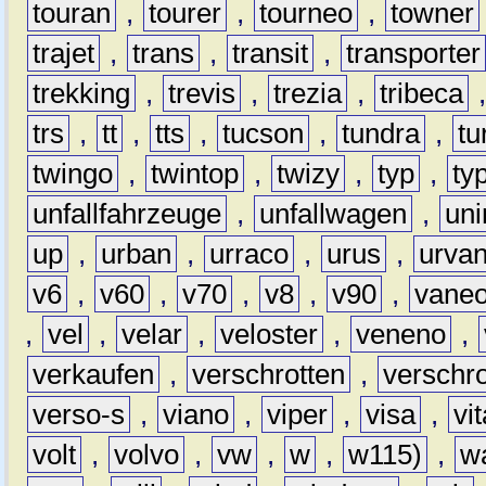
touran
,
tourer
,
tourneo
,
towner
trajet
,
trans
,
transit
,
transporter
trekking
,
trevis
,
trezia
,
tribeca
trs
,
tt
,
tts
,
tucson
,
tundra
,
tu
twingo
,
twintop
,
twizy
,
typ
,
ty
unfallfahrzeuge
,
unfallwagen
,
un
up
,
urban
,
urraco
,
urus
,
urva
v6
,
v60
,
v70
,
v8
,
v90
,
vane
,
vel
,
velar
,
veloster
,
veneno
,
verkaufen
,
verschrotten
,
verschro
verso-s
,
viano
,
viper
,
visa
,
vi
volt
,
volvo
,
vw
,
w
,
w115)
,
w