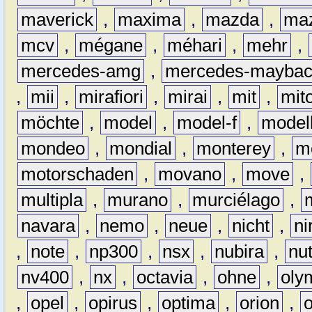
maverick
,
maxima
,
mazda
,
ma
mcv
,
mégane
,
méhari
,
mehr
,
mercedes-amg
,
mercedes-mayba
,
mii
,
mirafiori
,
mirai
,
mit
,
mit
möchte
,
model
,
model-f
,
model
mondeo
,
mondial
,
monterey
,
m
motorschaden
,
movano
,
move
,
multipla
,
murano
,
murciélago
,
navara
,
nemo
,
neue
,
nicht
,
ni
,
note
,
np300
,
nsx
,
nubira
,
nu
nv400
,
nx
,
octavia
,
ohne
,
oly
,
opel
,
opirus
,
optima
,
orion
,