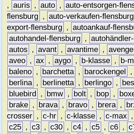
,
auris
,
auto
,
auto-entsorgen-flen
flensburg
,
auto-verkaufen-flensburg
export-flensburg
,
autoankauf-flensb
autohandel-flensburg
,
autohändler-
autos
,
avant
,
avantime
,
avenge
aveo
,
ax
,
aygo
,
b-klasse
,
b-m
baleno
,
barchetta
,
barockengel
berlina
,
berlinetta
,
berlingo
,
bes
bluebird
,
bmw
,
bolt
,
bop
,
box
brake
,
brava
,
bravo
,
brera
,
br
crosser
,
c-hr
,
c-klasse
,
c-max
c25
,
c3
,
c30
,
c4
,
c5
,
c6
,
c