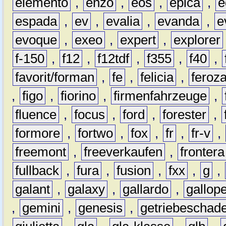
elemento
,
enzo
,
eos
,
epica
,
e
espada
,
ev
,
evalia
,
evanda
,
e
evoque
,
exeo
,
expert
,
explorer
f-150
,
f12
,
f12tdf
,
f355
,
f40
,
favorit/forman
,
fe
,
felicia
,
feroz
,
figo
,
fiorino
,
firmenfahrzeuge
,
fluence
,
focus
,
ford
,
forester
,
formore
,
fortwo
,
fox
,
fr
,
fr-v
,
freemont
,
freeverkaufen
,
frontera
fullback
,
fura
,
fusion
,
fxx
,
g
,
galant
,
galaxy
,
gallardo
,
gallop
,
gemini
,
genesis
,
getriebeschad