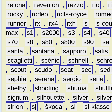
retona
,
reventón
,
rezzo
,
rio
,
r
rocky
,
rodeo
,
rolls-royce
,
rome
runner
,
rx
,
rx4
,
rxh
,
s
,
s-co
max
,
s1
,
s2000
,
s3
,
s4
,
s40
s70
,
s8
,
s80
,
s800
,
s90
,
sa
santa
,
santana
,
sapporo
,
satis
scaglietti
,
scénic
,
schnell
,
schro
,
scout
,
scudo
,
seat
,
sec
,
sedi
sephia
,
serena
,
sergio
,
serie
,
shelby
,
shooting
,
shuma
,
shuttl
signum
,
silhouette
,
silver
,
silve
sirion
,
sj
,
škoda
,
sl
,
sl-klasse