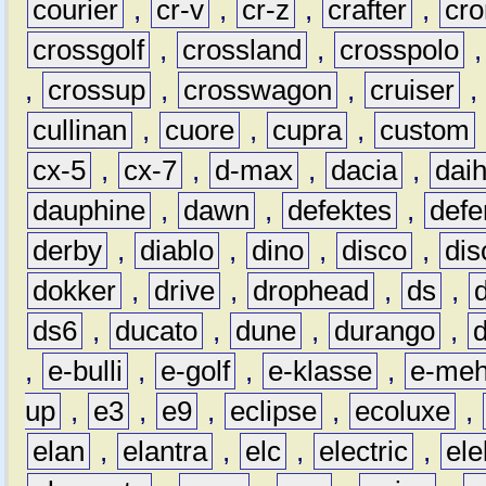
courier
,
cr-v
,
cr-z
,
crafter
,
cr
crossgolf
,
crossland
,
crosspolo
,
crossup
,
crosswagon
,
cruiser
,
cullinan
,
cuore
,
cupra
,
custom
cx-5
,
cx-7
,
d-max
,
dacia
,
dai
dauphine
,
dawn
,
defektes
,
defe
derby
,
diablo
,
dino
,
disco
,
dis
dokker
,
drive
,
drophead
,
ds
,
ds6
,
ducato
,
dune
,
durango
,
,
e-bulli
,
e-golf
,
e-klasse
,
e-meh
up
,
e3
,
e9
,
eclipse
,
ecoluxe
,
elan
,
elantra
,
elc
,
electric
,
ele