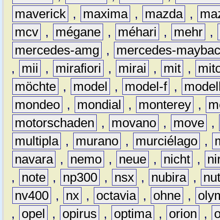
maverick
,
maxima
,
mazda
,
ma
mcv
,
mégane
,
méhari
,
mehr
,
mercedes-amg
,
mercedes-mayba
,
mii
,
mirafiori
,
mirai
,
mit
,
mit
möchte
,
model
,
model-f
,
model
mondeo
,
mondial
,
monterey
,
m
motorschaden
,
movano
,
move
,
multipla
,
murano
,
murciélago
,
navara
,
nemo
,
neue
,
nicht
,
ni
,
note
,
np300
,
nsx
,
nubira
,
nu
nv400
,
nx
,
octavia
,
ohne
,
oly
,
opel
,
opirus
,
optima
,
orion
,