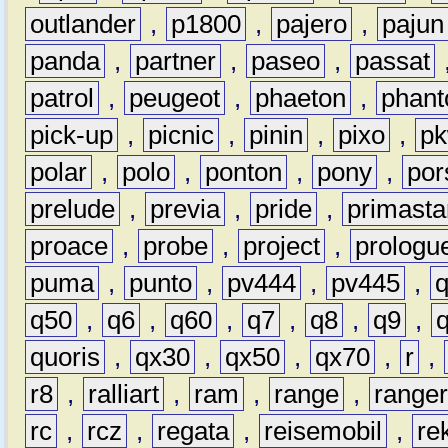
outlander
,
p1800
,
pajero
,
pajun
panda
,
partner
,
paseo
,
passat
patrol
,
peugeot
,
phaeton
,
phan
pick-up
,
picnic
,
pinin
,
pixo
,
p
polar
,
polo
,
ponton
,
pony
,
por
prelude
,
previa
,
pride
,
primasta
proace
,
probe
,
project
,
prologu
puma
,
punto
,
pv444
,
pv445
,
q50
,
q6
,
q60
,
q7
,
q8
,
q9
,
quoris
,
qx30
,
qx50
,
qx70
,
r
,
r8
,
ralliart
,
ram
,
range
,
range
rc
,
rcz
,
regata
,
reisemobil
,
re