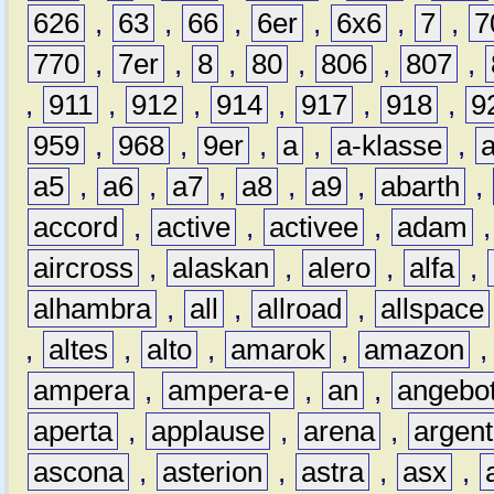
626
,
63
,
66
,
6er
,
6x6
,
7
,
7
770
,
7er
,
8
,
80
,
806
,
807
,
,
911
,
912
,
914
,
917
,
918
,
9
959
,
968
,
9er
,
a
,
a-klasse
,
a5
,
a6
,
a7
,
a8
,
a9
,
abarth
,
accord
,
active
,
activee
,
adam
aircross
,
alaskan
,
alero
,
alfa
,
alhambra
,
all
,
allroad
,
allspace
,
altes
,
alto
,
amarok
,
amazon
ampera
,
ampera-e
,
an
,
angebo
aperta
,
applause
,
arena
,
argen
ascona
,
asterion
,
astra
,
asx
,