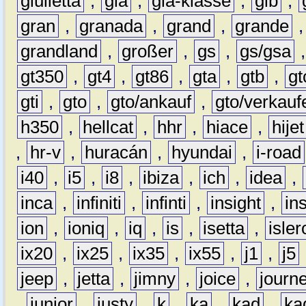
giulietta
,
gla
,
gla-klasse
,
glb
,
gran
,
granada
,
grand
,
grande
grandland
,
großer
,
gs
,
gs/gsa
gt350
,
gt4
,
gt86
,
gta
,
gtb
,
gt
gti
,
gto
,
gto/ankauf
,
gto/verkauf
h350
,
hellcat
,
hhr
,
hiace
,
hijet
,
hr-v
,
huracán
,
hyundai
,
i-road
i40
,
i5
,
i8
,
ibiza
,
ich
,
idea
,
inca
,
infiniti
,
infinti
,
insight
,
in
ion
,
ioniq
,
iq
,
is
,
isetta
,
isler
ix20
,
ix25
,
ix35
,
ix55
,
j1
,
j5
jeep
,
jetta
,
jimny
,
joice
,
journ
,
junior
,
justy
,
k
,
ka
,
kad
,
ka