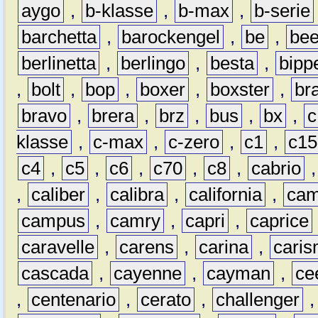
aygo
,
b-klasse
,
b-max
,
b-serie
barchetta
,
barockengel
,
be
,
be
berlinetta
,
berlingo
,
besta
,
bipp
,
bolt
,
bop
,
boxer
,
boxster
,
br
bravo
,
brera
,
brz
,
bus
,
bx
,
c
klasse
,
c-max
,
c-zero
,
c1
,
c15
c4
,
c5
,
c6
,
c70
,
c8
,
cabrio
,
caliber
,
calibra
,
california
,
cam
campus
,
camry
,
capri
,
caprice
caravelle
,
carens
,
carina
,
cari
cascada
,
cayenne
,
cayman
,
ce
,
centenario
,
cerato
,
challenger