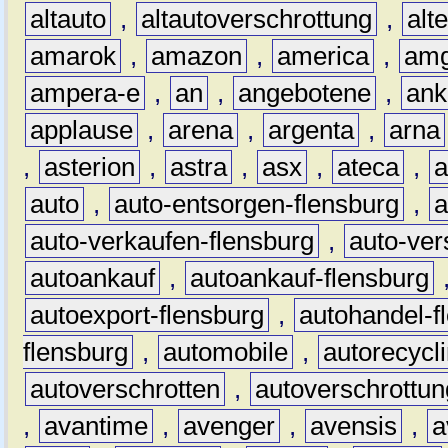
altauto
,
altautoverschrottung
,
alt
amarok
,
amazon
,
america
,
am
ampera-e
,
an
,
angebotene
,
ank
applause
,
arena
,
argenta
,
arna
,
asterion
,
astra
,
asx
,
ateca
,
a
auto
,
auto-entsorgen-flensburg
,
a
auto-verkaufen-flensburg
,
auto-ver
autoankauf
,
autoankauf-flensburg
autoexport-flensburg
,
autohandel-f
flensburg
,
automobile
,
autorecycl
autoverschrotten
,
autoverschrottun
,
avantime
,
avenger
,
avensis
,
a