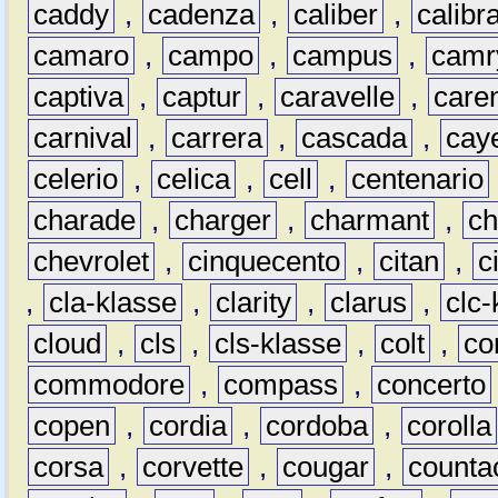
caddy
,
cadenza
,
caliber
,
calibr
camaro
,
campo
,
campus
,
camr
captiva
,
captur
,
caravelle
,
care
carnival
,
carrera
,
cascada
,
cay
celerio
,
celica
,
cell
,
centenario
charade
,
charger
,
charmant
,
ch
chevrolet
,
cinquecento
,
citan
,
c
,
cla-klasse
,
clarity
,
clarus
,
clc-
cloud
,
cls
,
cls-klasse
,
colt
,
c
commodore
,
compass
,
concerto
copen
,
cordia
,
cordoba
,
corolla
corsa
,
corvette
,
cougar
,
counta