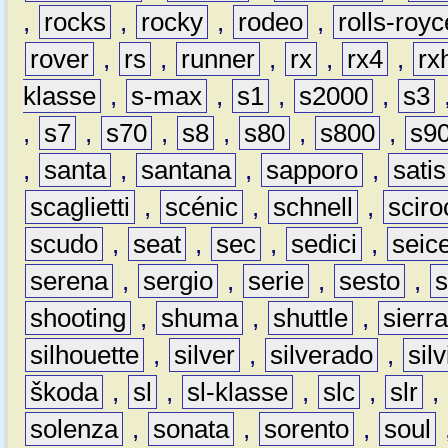
,
rocks
,
rocky
,
rodeo
,
rolls-royc
rover
,
rs
,
runner
,
rx
,
rx4
,
rx
klasse
,
s-max
,
s1
,
s2000
,
s3
,
s7
,
s70
,
s8
,
s80
,
s800
,
s9
,
santa
,
santana
,
sapporo
,
satis
scaglietti
,
scénic
,
schnell
,
sciro
scudo
,
seat
,
sec
,
sedici
,
seic
serena
,
sergio
,
serie
,
sesto
,
shooting
,
shuma
,
shuttle
,
sierr
silhouette
,
silver
,
silverado
,
silv
škoda
,
sl
,
sl-klasse
,
slc
,
slr
,
solenza
,
sonata
,
sorento
,
soul