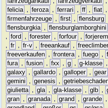
fahrzeugankauf
,
fahrzeugverkauf
felicia
,
feroza
,
ferrari
,
ff
,
fiat
firmenfahrzeuge
,
first
,
flensburg
flensburgkia
,
flensburglamborghini
,
ford
,
forester
,
forfour
,
forjere
,
fr
,
fr-v
,
freeankauf
,
freeclimbe
freeverkaufen
,
frontera
,
fuego
,
fura
,
fusion
,
fxx
,
g
,
g-klasse
galaxy
,
gallardo
,
galloper
,
gear
gemini
,
genesis
,
getriebeschade
giulietta
,
gla
,
gla-klasse
,
glb
,
gran
,
granada
,
grand
,
grande
grandland
,
großer
,
gs
,
gs/gsa