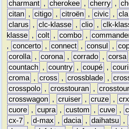
charmant
,
cherokee
,
cherry
,
ch
citan
,
citigo
,
citroën
,
civic
,
cla
clarus
,
clc-klasse
,
clio
,
clk-kla
klasse
,
colt
,
combo
,
commande
,
concerto
,
connect
,
consul
,
co
corolla
,
corona
,
corrado
,
corsa
countach
,
country
,
coupé
,
couri
croma
,
cross
,
crossblade
,
cros
crosspolo
,
crosstouran
,
crosstou
crosswagon
,
cruiser
,
cruze
,
cr
cuore
,
cupra
,
custom
,
cuve
,
cx-7
,
d-max
,
dacia
,
daihatsu
,