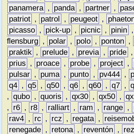
panamera
,
panda
,
partner
,
pas
patriot
,
patrol
,
peugeot
,
phaeto
picasso
,
pick-up
,
picnic
,
pinin
flensburg
,
polar
,
polo
,
ponton
,
praktik
,
prelude
,
previa
,
pride
prius
,
proace
,
probe
,
project
,
pulsar
,
puma
,
punto
,
pv444
,
q4
,
q5
,
q50
,
q6
,
q60
,
q7
,
,
qubo
,
quoris
,
qx30
,
qx50
,
qx
,
r6
,
r8
,
ralliart
,
ram
,
range
,
rav4
,
rc
,
rcz
,
regata
,
reisemob
renegade
,
retona
,
reventón
,
re