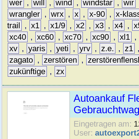
wer
,
will
,
wind
,
windstar
,
wir
wrangler
,
wrx
,
x
,
x-90
,
x-klas
trail
,
x1
,
x1/9
,
x2
,
x3
,
x4
,
x
xc40
,
xc60
,
xc70
,
xc90
,
xl1
,
xv
,
yaris
,
yeti
,
yrv
,
z.e.
,
z1
zagato
,
zerstören
,
zerstörenflen
zukünftige
,
zx
Autoankauf Fl
Gebrauchtwage
Eingetragen am:
1
User:
autoexport