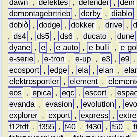
dawn
,
defektes
,
defender
,
dein
demontagebrtrieb
,
derby
,
diablo
doblò
,
dodge
,
dokker
,
drive
,
,
ds4
,
ds5
,
ds6
,
ducato
,
dune
dyane
,
e
,
e-auto
,
e-bulli
,
e-gol
e-serie
,
e-tron
,
e-up
,
e3
,
e9
ecosport
,
edge
,
ela
,
elan
,
ela
elektrosportler
,
element
,
element
eos
,
epica
,
eqc
,
escort
,
espa
evanda
,
evasion
,
evolution
,
ev
explorer
,
export
,
express
,
extr
f12tdf
,
f355
,
f40
,
f430
,
f50
,
f