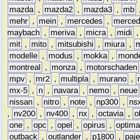
mazda
,
mazda2
,
mazda3
,
mb
mehr
,
mein
,
mercedes
,
merce
maybach
,
meriva
,
micra
,
midi
mit
,
mito
,
mitsubishi
,
miura
,
modelle
,
modus
,
mokka
,
mond
montreal
,
monza
,
motorschaden
mpv
,
mr2
,
multipla
,
murano
,
mx-5
,
n
,
navara
,
nemo
,
neue
nissan
,
nitro
,
note
,
np300
,
ns
,
nv200
,
nv400
,
nx
,
octavia
,
o
one
,
opc
,
opel
,
opirus
,
optim
outback
,
outlander
,
p1800
,
paje