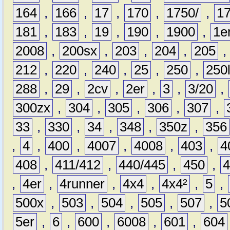
164
,
166
,
17
,
170
,
1750/
,
1
181
,
183
,
19
,
190
,
1900
,
1e
2008
,
200sx
,
203
,
204
,
205
212
,
220
,
240
,
25
,
250
,
250
288
,
29
,
2cv
,
2er
,
3
,
3/20
,
300zx
,
304
,
305
,
306
,
307
,
33
,
330
,
34
,
348
,
350z
,
356
,
4
,
400
,
4007
,
4008
,
403
,
4
408
,
411/412
,
440/445
,
450
,
,
4er
,
4runner
,
4x4
,
4x4²
,
5
,
500x
,
503
,
504
,
505
,
507
,
5
5er
,
6
,
600
,
6008
,
601
,
604