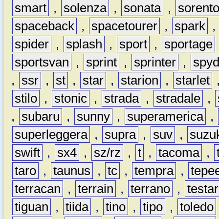
smart
,
solenza
,
sonata
,
sorent
spaceback
,
spacetourer
,
spark
spider
,
splash
,
sport
,
sportage
sportsvan
,
sprint
,
sprinter
,
spyd
,
ssr
,
st
,
star
,
starion
,
starlet
stilo
,
stonic
,
strada
,
stradale
,
,
subaru
,
sunny
,
superamerica
,
superleggera
,
supra
,
suv
,
suzu
swift
,
sx4
,
sz/rz
,
t
,
tacoma
,
taro
,
taunus
,
tc
,
tempra
,
tepe
terracan
,
terrain
,
terrano
,
testa
tiguan
,
tiida
,
tino
,
tipo
,
toledo