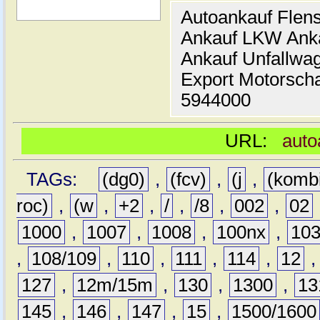
Autoankauf Flen
Ankauf LKW Ank
Ankauf Unfallwa
Export Motorsch
5944000
URL:
auto
TAGs:
(dg0)
,
(fcv)
,
(j
,
(komb
roc)
,
(w
,
+2
,
/
,
/8
,
002
,
02
1000
,
1007
,
1008
,
100nx
,
10
,
108/109
,
110
,
111
,
114
,
12
127
,
12m/15m
,
130
,
1300
,
13
145
,
146
,
147
,
15
,
1500/1600