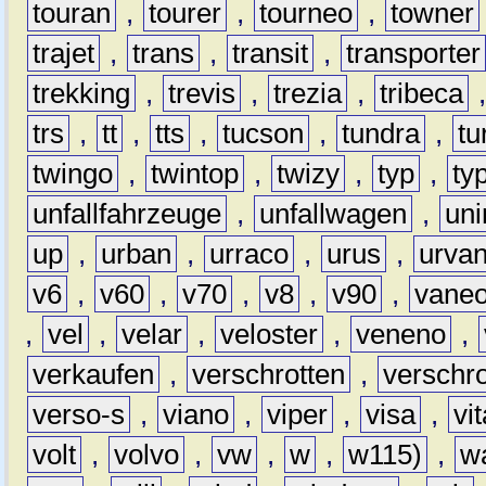
touran
,
tourer
,
tourneo
,
towner
trajet
,
trans
,
transit
,
transporter
trekking
,
trevis
,
trezia
,
tribeca
trs
,
tt
,
tts
,
tucson
,
tundra
,
tu
twingo
,
twintop
,
twizy
,
typ
,
ty
unfallfahrzeuge
,
unfallwagen
,
un
up
,
urban
,
urraco
,
urus
,
urva
v6
,
v60
,
v70
,
v8
,
v90
,
vane
,
vel
,
velar
,
veloster
,
veneno
,
verkaufen
,
verschrotten
,
verschro
verso-s
,
viano
,
viper
,
visa
,
vi
volt
,
volvo
,
vw
,
w
,
w115)
,
w