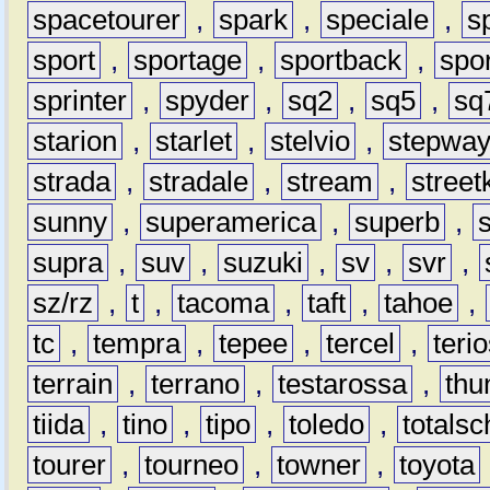
spacetourer
,
spark
,
speciale
,
s
sport
,
sportage
,
sportback
,
spo
sprinter
,
spyder
,
sq2
,
sq5
,
sq
starion
,
starlet
,
stelvio
,
stepwa
strada
,
stradale
,
stream
,
street
sunny
,
superamerica
,
superb
,
supra
,
suv
,
suzuki
,
sv
,
svr
,
sz/rz
,
t
,
tacoma
,
taft
,
tahoe
,
tc
,
tempra
,
tepee
,
tercel
,
teri
terrain
,
terrano
,
testarossa
,
thu
tiida
,
tino
,
tipo
,
toledo
,
totals
tourer
,
tourneo
,
towner
,
toyota