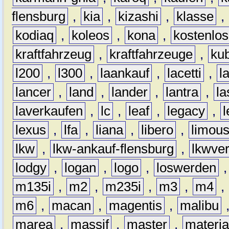
flensburg
,
kia
,
kizashi
,
klasse
,
kodiaq
,
koleos
,
kona
,
kostenlos
kraftfahrzeug
,
kraftfahrzeuge
,
kub
l200
,
l300
,
laankauf
,
lacetti
,
l
lancer
,
land
,
lander
,
lantra
,
la
laverkaufen
,
lc
,
leaf
,
legacy
,
lexus
,
lfa
,
liana
,
libero
,
limous
lkw
,
lkw-ankauf-flensburg
,
lkwver
lodgy
,
logan
,
logo
,
loswerden
m135i
,
m2
,
m235i
,
m3
,
m4
,
m6
,
macan
,
magentis
,
malibu
marea
,
massif
,
master
,
materi