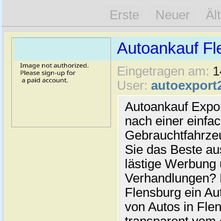
Erste
Neuer
Äl
Autoankauf Fl
Eingetragen am:
1
User:
autoexport
Autoankauf Expo
nach einer einfac
Gebrauchtfahrze
Sie das Beste au
lästige Werbung
Verhandlungen? 
Flensburg ein Au
von Autos in Flen