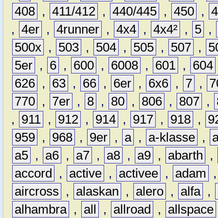
408
,
411/412
,
440/445
,
450
,
,
4er
,
4runner
,
4x4
,
4x4²
,
5
,
500x
,
503
,
504
,
505
,
507
,
5
5er
,
6
,
600
,
6008
,
601
,
604
626
,
63
,
66
,
6er
,
6x6
,
7
,
7
770
,
7er
,
8
,
80
,
806
,
807
,
,
911
,
912
,
914
,
917
,
918
,
9
959
,
968
,
9er
,
a
,
a-klasse
,
a5
,
a6
,
a7
,
a8
,
a9
,
abarth
,
accord
,
active
,
activee
,
adam
aircross
,
alaskan
,
alero
,
alfa
,
alhambra
,
all
,
allroad
,
allspace