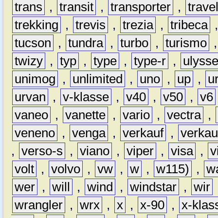
trans
,
transit
,
transporter
,
travel
trekking
,
trevis
,
trezia
,
tribeca
tucson
,
tundra
,
turbo
,
turismo
twizy
,
typ
,
type
,
type-r
,
ulyss
unimog
,
unlimited
,
uno
,
up
,
u
urvan
,
v-klasse
,
v40
,
v50
,
v6
vaneo
,
vanette
,
vario
,
vectra
,
veneno
,
venga
,
verkauf
,
verkau
,
verso-s
,
viano
,
viper
,
visa
,
v
volt
,
volvo
,
vw
,
w
,
w115)
,
w
wer
,
will
,
wind
,
windstar
,
wir
wrangler
,
wrx
,
x
,
x-90
,
x-klas