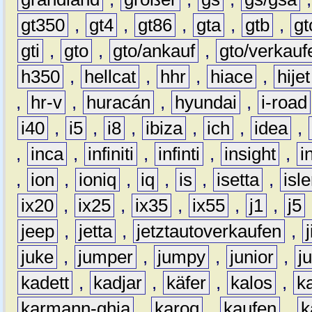
gt350
,
gt4
,
gt86
,
gta
,
gtb
,
gt
gti
,
gto
,
gto/ankauf
,
gto/verkauf
h350
,
hellcat
,
hhr
,
hiace
,
hijet
,
hr-v
,
huracán
,
hyundai
,
i-road
i40
,
i5
,
i8
,
ibiza
,
ich
,
idea
,
,
inca
,
infiniti
,
infinti
,
insight
,
i
,
ion
,
ioniq
,
iq
,
is
,
isetta
,
isl
ix20
,
ix25
,
ix35
,
ix55
,
j1
,
j5
jeep
,
jetta
,
jetztautoverkaufen
,
juke
,
jumper
,
jumpy
,
junior
,
j
kadett
,
kadjar
,
käfer
,
kalos
,
k
karmann-ghia
,
karoq
,
kaufen
,
k