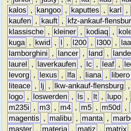
kalos
,
kangoo
,
kaputtes
,
karl
,
kaufen
,
kauft
,
kfz-ankauf-flensbu
klassische
,
kleiner
,
kodiaq
,
kol
kuga
,
kwid
,
l
,
l200
,
l300
,
la
lamborghini
,
lancer
,
land
,
lande
laurel
,
laverkaufen
,
lc
,
leaf
,
l
levorg
,
lexus
,
lfa
,
liana
,
libero
liteace
,
lj
,
lkw-ankauf-flensburg
logo
,
loswerden
,
ls
,
lt
,
lupo
,
m235i
,
m3
,
m4
,
m5
,
m50d
,
magentis
,
malibu
,
manta
,
marb
master
,
materia
,
matiz
,
matrix