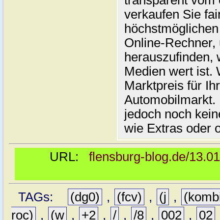
transparent vom 
verkaufen Sie fai
höchstmöglichen 
Online-Rechner,
herauszufinden, w
Medien wert ist. 
Marktpreis für I
Automobilmarkt. 
jedoch noch kein
wie Extras oder 
URL:
flensburg-blog.de/13.0
TAGs:
(dg0)
,
(fcv)
,
(j
,
(komb
roc)
,
(w
,
+2
,
/
,
/8
,
002
,
02