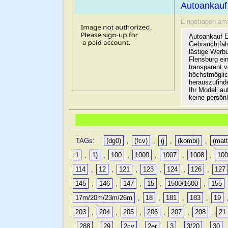
Autoankauf
Eingetragen am
Autoankauf E
Gebrauchtfah
lästige Werb
Flensburg ein
transparent 
höchstmöglic
herauszufinde
Ihr Modell a
keine persön
TAGs:
(dg0)
,
(fcv)
,
(j
,
(kombi)
,
(matt
1
,
1)
,
100
,
1000
,
1007
,
1008
,
10
114
,
12
,
121
,
123
,
124
,
126
,
127
145
,
146
,
147
,
15
,
1500/1600
,
155
17m/20m/23m/26m
,
18
,
181
,
183
,
19
203
,
204
,
205
,
206
,
207
,
208
,
21
,
288
,
29
,
2cv
,
2er
,
3
,
3/20
,
30