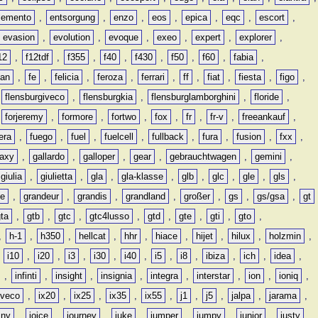
lemento
,
entsorgung
,
enzo
,
eos
,
epica
,
eqc
,
escort
,
evasion
,
evolution
,
evoque
,
exeo
,
expert
,
explorer
,
12
,
f12tdf
,
f355
,
f40
,
f430
,
f50
,
f60
,
fabia
,
man
,
fe
,
felicia
,
feroza
,
ferrari
,
ff
,
fiat
,
fiesta
,
figo
,
,
flensburgiveco
,
flensburgkia
,
flensburglamborghini
,
floride
,
,
forjeremy
,
formore
,
fortwo
,
fox
,
fr
,
fr-v
,
freeankauf
,
era
,
fuego
,
fuel
,
fuelcell
,
fullback
,
fura
,
fusion
,
fxx
,
laxy
,
gallardo
,
galloper
,
gear
,
gebrauchtwagen
,
gemini
,
giulia
,
giulietta
,
gla
,
gla-klasse
,
glb
,
glc
,
gle
,
gls
,
de
,
grandeur
,
grandis
,
grandland
,
großer
,
gs
,
gs/gsa
,
gt
gta
,
gtb
,
gtc
,
gtc4lusso
,
gtd
,
gte
,
gti
,
gto
,
,
h-1
,
h350
,
hellcat
,
hhr
,
hiace
,
hijet
,
hilux
,
holzmin
,
,
i10
,
i20
,
i3
,
i30
,
i40
,
i5
,
i8
,
ibiza
,
ich
,
idea
,
,
infinti
,
insight
,
insignia
,
integra
,
interstar
,
ion
,
ioniq
,
iveco
,
ix20
,
ix25
,
ix35
,
ix55
,
j1
,
j5
,
jalpa
,
jarama
,
mny
,
joice
,
journey
,
juke
,
jumper
,
jumpy
,
junior
,
justy
,