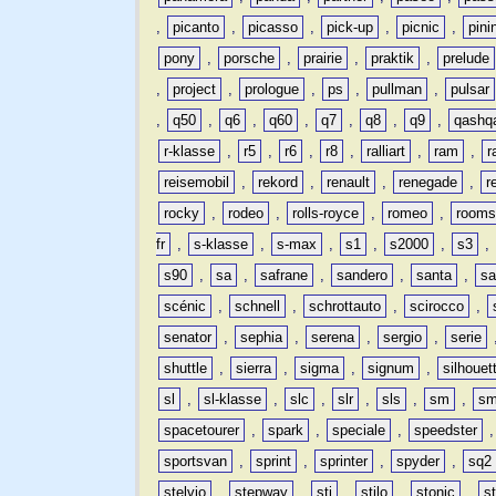
,
picanto
,
picasso
,
pick-up
,
picnic
,
pini
pony
,
porsche
,
prairie
,
praktik
,
prelude
,
project
,
prologue
,
ps
,
pullman
,
pulsar
,
q50
,
q6
,
q60
,
q7
,
q8
,
q9
,
qashq
r-klasse
,
r5
,
r6
,
r8
,
ralliart
,
ram
,
r
reisemobil
,
rekord
,
renault
,
renegade
,
r
rocky
,
rodeo
,
rolls-royce
,
romeo
,
rooms
fr
,
s-klasse
,
s-max
,
s1
,
s2000
,
s3
,
s90
,
sa
,
safrane
,
sandero
,
santa
,
sa
scénic
,
schnell
,
schrottauto
,
scirocco
,
senator
,
sephia
,
serena
,
sergio
,
serie
shuttle
,
sierra
,
sigma
,
signum
,
silhouet
sl
,
sl-klasse
,
slc
,
slr
,
sls
,
sm
,
sm
spacetourer
,
spark
,
speciale
,
speedster
sportsvan
,
sprint
,
sprinter
,
spyder
,
sq2
stelvio
,
stepway
,
sti
,
stilo
,
stonic
,
s