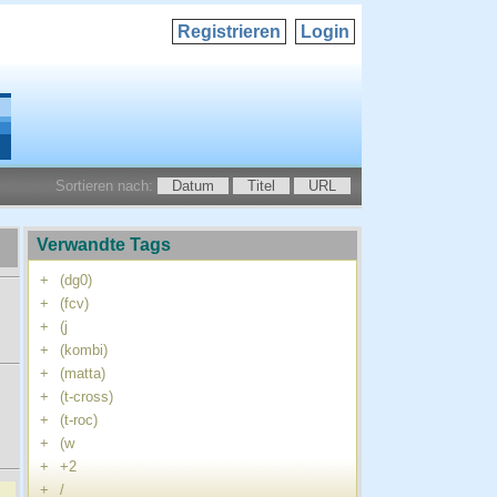
Registrieren
Login
Sortieren nach:
Datum
Titel
URL
Verwandte Tags
+
(dg0)
+
(fcv)
+
(j
+
(kombi)
+
(matta)
+
(t-cross)
+
(t-roc)
+
(w
+
+2
+
/