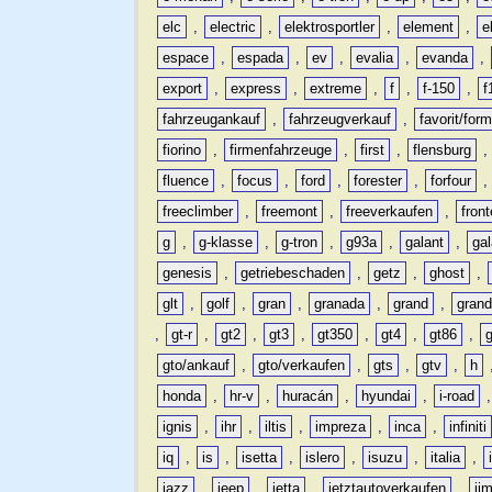
elc
,
electric
,
elektrosportler
,
element
,
e
espace
,
espada
,
ev
,
evalia
,
evanda
,
export
,
express
,
extreme
,
f
,
f-150
,
f
fahrzeugankauf
,
fahrzeugverkauf
,
favorit/for
fiorino
,
firmenfahrzeuge
,
first
,
flensburg
fluence
,
focus
,
ford
,
forester
,
forfour
freeclimber
,
freemont
,
freeverkaufen
,
front
g
,
g-klasse
,
g-tron
,
g93a
,
galant
,
ga
genesis
,
getriebeschaden
,
getz
,
ghost
,
glt
,
golf
,
gran
,
granada
,
grand
,
gran
,
gt-r
,
gt2
,
gt3
,
gt350
,
gt4
,
gt86
,
gto/ankauf
,
gto/verkaufen
,
gts
,
gtv
,
h
honda
,
hr-v
,
huracán
,
hyundai
,
i-road
ignis
,
ihr
,
iltis
,
impreza
,
inca
,
infiniti
iq
,
is
,
isetta
,
islero
,
isuzu
,
italia
,
jazz
,
jeep
,
jetta
,
jetztautoverkaufen
,
ji