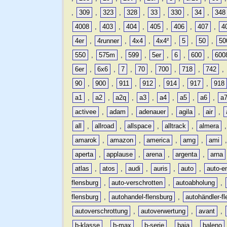
,
309
,
323
,
328
,
33
,
330
,
34
,
348
4008
,
403
,
404
,
405
,
406
,
407
,
4
4er
,
4runner
,
4x4
,
4x4²
,
5
,
50
,
50
550
,
575m
,
599
,
5er
,
6
,
600
,
600
6er
,
6x6
,
7
,
70
,
700
,
718
,
742
,
90
,
900
,
911
,
912
,
914
,
917
,
918
a1
,
a2
,
a2q
,
a3
,
a4
,
a5
,
a6
,
a
activee
,
adam
,
adenauer
,
agila
,
air
,
all
,
allroad
,
allspace
,
alltrack
,
almera
amarok
,
amazon
,
america
,
amg
,
ami
aperta
,
applause
,
arena
,
argenta
,
arna
atlas
,
atos
,
audi
,
auris
,
auto
,
auto-e
flensburg
,
auto-verschrotten
,
autoabholung
,
flensburg
,
autohandel-flensburg
,
autohändler-f
autoverschrottung
,
autoverwertung
,
avant
,
b-klasse
,
b-max
,
b-serie
,
baja
,
baleno