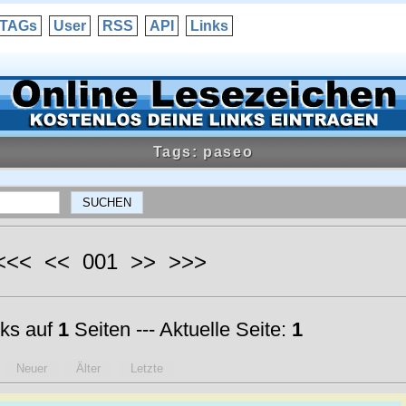
TAGs
User
RSS
API
Links
Tags: paseo
 <<< << 001 >> >>>
ks auf
1
Seiten --- Aktuelle Seite:
1
Neuer
Älter
Letzte