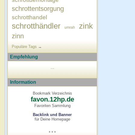
schrottentsorgung
schrotthandel
schrotthändler
zink
umrah
zinn
Populäre Tags
→
Empfehlung
...
Information
Bookmark Verzeichnis
favon.12hp.de
Favoriten Sammlung
Backlink und Banner
für Deine Homepage
* * *