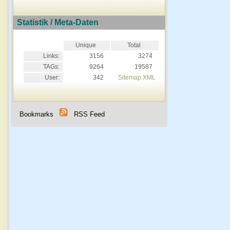
Statistik / Meta-Daten
Unique
Total
Links:
3156
3274
TAGs:
9264
19587
User:
342
Sitemap XML
Bookmarks
RSS Feed