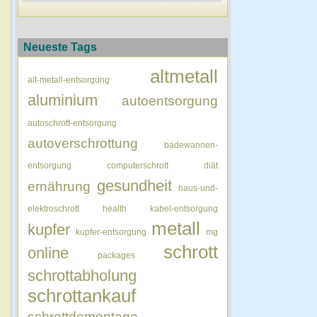
Neueste Tags
altmetall
alt-metall-entsorgung
aluminium
autoentsorgung
autoschrott-entsorgung
autoverschrottung
badewannen-
entsorgung
computerschrott
diät
gesundheit
ernährung
haus-und-
elektroschrott
health
kabel-entsorgung
metall
kupfer
kupfer-entsorgung
mg
schrott
online
packages
schrottabholung
schrottankauf
schrottdemontage