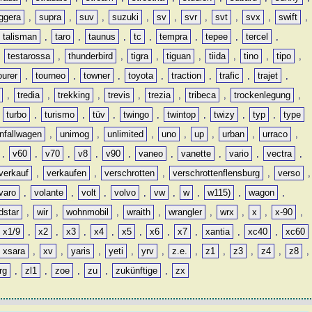
ggera
,
supra
,
suv
,
suzuki
,
sv
,
svr
,
svt
,
svx
,
swift
,
talisman
,
taro
,
taunus
,
tc
,
tempra
,
tepee
,
tercel
,
,
testarossa
,
thunderbird
,
tigra
,
tiguan
,
tiida
,
tino
,
tipo
,
ourer
,
tourneo
,
towner
,
toyota
,
traction
,
trafic
,
trajet
,
,
tredia
,
trekking
,
trevis
,
trezia
,
tribeca
,
trockenlegung
,
,
turbo
,
turismo
,
tüv
,
twingo
,
twintop
,
twizy
,
typ
,
type
nfallwagen
,
unimog
,
unlimited
,
uno
,
up
,
urban
,
urraco
,
,
v60
,
v70
,
v8
,
v90
,
vaneo
,
vanette
,
vario
,
vectra
,
verkauf
,
verkaufen
,
verschrotten
,
verschrottenflensburg
,
verso
,
varo
,
volante
,
volt
,
volvo
,
vw
,
w
,
w115)
,
wagon
,
dstar
,
wir
,
wohnmobil
,
wraith
,
wrangler
,
wrx
,
x
,
x-90
,
x1/9
,
x2
,
x3
,
x4
,
x5
,
x6
,
x7
,
xantia
,
xc40
,
xc60
xsara
,
xv
,
yaris
,
yeti
,
yrv
,
z.e.
,
z1
,
z3
,
z4
,
z8
,
rg
,
zl1
,
zoe
,
zu
,
zukünftige
,
zx