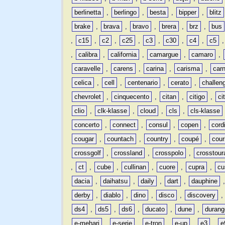
berlinetta
,
berlingo
,
besta
,
bipper
,
blitz
brake
,
brava
,
bravo
,
brera
,
brz
,
bus
,
c15
,
c2
,
c25
,
c3
,
c30
,
c4
,
c5
,
calibra
,
california
,
camargue
,
camaro
,
caravelle
,
carens
,
carina
,
carisma
,
carn
celica
,
cell
,
centenario
,
cerato
,
challen
chevrolet
,
cinquecento
,
citan
,
citigo
,
ci
clio
,
clk-klasse
,
cloud
,
cls
,
cls-klasse
concerto
,
connect
,
consul
,
copen
,
cord
cougar
,
countach
,
country
,
coupé
,
cour
crossgolf
,
crossland
,
crosspolo
,
crosstour
,
ct
,
cube
,
cullinan
,
cuore
,
cupra
,
cu
dacia
,
daihatsu
,
daily
,
dart
,
dauphine
derby
,
diablo
,
dino
,
disco
,
discovery
ds4
,
ds5
,
ds6
,
ducato
,
dune
,
durang
e-mehari
,
e-serie
,
e-tron
,
e-up
,
e3
,
e