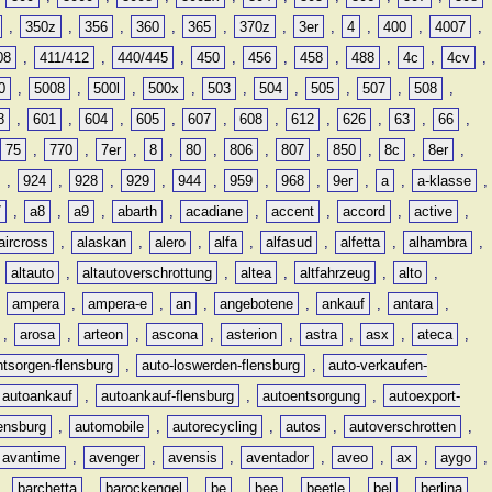
,
350z
,
356
,
360
,
365
,
370z
,
3er
,
4
,
400
,
4007
,
08
,
411/412
,
440/445
,
450
,
456
,
458
,
488
,
4c
,
4cv
,
0
,
5008
,
500l
,
500x
,
503
,
504
,
505
,
507
,
508
,
8
,
601
,
604
,
605
,
607
,
608
,
612
,
626
,
63
,
66
,
75
,
770
,
7er
,
8
,
80
,
806
,
807
,
850
,
8c
,
8er
,
,
924
,
928
,
929
,
944
,
959
,
968
,
9er
,
a
,
a-klasse
,
7
,
a8
,
a9
,
abarth
,
acadiane
,
accent
,
accord
,
active
,
aircross
,
alaskan
,
alero
,
alfa
,
alfasud
,
alfetta
,
alhambra
,
,
altauto
,
altautoverschrottung
,
altea
,
altfahrzeug
,
alto
,
,
ampera
,
ampera-e
,
an
,
angebotene
,
ankauf
,
antara
,
,
arosa
,
arteon
,
ascona
,
asterion
,
astra
,
asx
,
ateca
,
ntsorgen-flensburg
,
auto-loswerden-flensburg
,
auto-verkaufen-
autoankauf
,
autoankauf-flensburg
,
autoentsorgung
,
autoexport-
lensburg
,
automobile
,
autorecycling
,
autos
,
autoverschrotten
,
avantime
,
avenger
,
avensis
,
aventador
,
aveo
,
ax
,
aygo
,
,
barchetta
,
barockengel
,
be
,
bee
,
beetle
,
bel
,
berlina
,