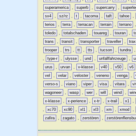
superamerica
,
superb
,
supercarry
,
superle
sx4
,
sz/rz
,
t
,
tacoma
,
taft
,
tahoe
,
terios
,
terra
,
terracan
,
terrain
,
terrano
toledo
,
totalschaden
,
touareg
,
touran
,
t
trans
,
transit
,
transporter
,
traveller
,
trax
trooper
,
trs
,
tt
,
tts
,
tucson
,
tundra
,
type-r
,
ulysse
,
und
,
unfallfahrzeuge
,
u
urus
,
urvan
,
v-klasse
,
v40
,
v50
,
v6
vel
,
velar
,
veloster
,
veneno
,
venga
,
verso-s
,
viano
,
viper
,
visa
,
vitara
,
vi
wagoneer
,
wasp
,
wer
,
will
,
wind
,
win
x-klasse
,
x-perience
,
x-tr
,
x-trail
,
x1
,
,
xc70
,
xc90
,
xl1
,
xl3
,
xm
,
xmod
,
zafira
,
zagato
,
zerstören
,
zerstörenflensbu