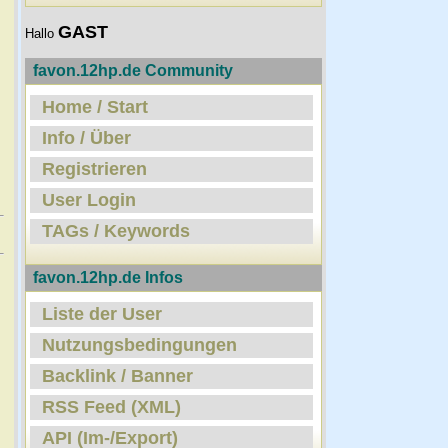
GAST
Hallo
favon.12hp.de Community
Home / Start
Info / Über
Registrieren
User Login
TAGs / Keywords
favon.12hp.de Infos
Liste der User
Nutzungsbedingungen
Backlink / Banner
RSS Feed (XML)
API (Im-/Export)