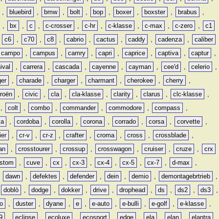
,
bluebird
,
bmw
,
bolt
,
bop
,
boxer
,
boxster
,
brabus
,
,
bx
,
c
,
c-crosser
,
c-hr
,
c-klasse
,
c-max
,
c-zero
,
c1
,
c6
,
c70
,
c8
,
cabrio
,
cactus
,
caddy
,
cadenza
,
caliber
campo
,
campus
,
camry
,
capri
,
caprice
,
captiva
,
captur
,
ival
,
carrera
,
cascada
,
cayenne
,
cayman
,
cee'd
,
celerio
,
ger
,
charade
,
charger
,
charmant
,
cherokee
,
cherry
,
troën
,
civic
,
cla
,
cla-klasse
,
clarity
,
clarus
,
clc-klasse
,
,
colt
,
combo
,
commander
,
commodore
,
compass
,
ia
,
cordoba
,
corolla
,
corona
,
corrado
,
corsa
,
corvette
,
ier
,
cr-v
,
cr-z
,
crafter
,
croma
,
cross
,
crossblade
,
an
,
crosstourer
,
crossup
,
crosswagon
,
cruiser
,
cruze
,
crx
stom
,
cuve
,
cx
,
cx-3
,
cx-4
,
cx-5
,
cx-7
,
d-max
,
,
dawn
,
defektes
,
defender
,
dein
,
demio
,
demontagebrtrieb
,
,
doblò
,
dodge
,
dokker
,
drive
,
drophead
,
ds
,
ds2
,
ds3
,
o
,
duster
,
dyane
,
e
,
e-auto
,
e-bulli
,
e-golf
,
e-klasse
,
9
,
eclipse
,
ecoluxe
,
ecosport
,
edge
,
ela
,
elan
,
elantra
,