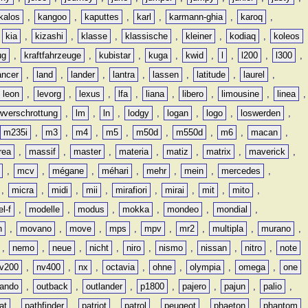
kalos
,
kangoo
,
kaputtes
,
karl
,
karmann-ghia
,
karoq
,
,
kia
,
kizashi
,
klasse
,
klassische
,
kleiner
,
kodiaq
,
koleos
ug
,
kraftfahrzeuge
,
kubistar
,
kuga
,
kwid
,
l
,
l200
,
l300
,
ancer
,
land
,
lander
,
lantra
,
lassen
,
latitude
,
laurel
,
leon
,
levorg
,
lexus
,
lfa
,
liana
,
libero
,
limousine
,
linea
,
wverschrottung
,
lm
,
ln
,
lodgy
,
logan
,
logo
,
loswerden
,
m235i
,
m3
,
m4
,
m5
,
m50d
,
m550d
,
m6
,
macan
,
rea
,
massif
,
master
,
materia
,
matiz
,
matrix
,
maverick
,
,
mcv
,
mégane
,
méhari
,
mehr
,
mein
,
mercedes
,
,
micra
,
midi
,
mii
,
mirafiori
,
mirai
,
mit
,
mito
,
l-f
,
modelle
,
modus
,
mokka
,
mondeo
,
mondial
,
n
,
movano
,
move
,
mps
,
mpv
,
mr2
,
multipla
,
murano
,
,
nemo
,
neue
,
nicht
,
niro
,
nismo
,
nissan
,
nitro
,
note
v200
,
nv400
,
nx
,
octavia
,
ohne
,
olympia
,
omega
,
one
lando
,
outback
,
outlander
,
p1800
,
pajero
,
pajun
,
palio
,
at
,
pathfinder
,
patriot
,
patrol
,
peugeot
,
phaeton
,
phantom