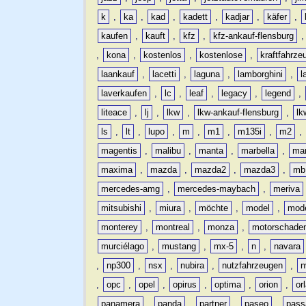
k
,
ka
,
kad
,
kadett
,
kadjar
,
käfer
,
kaufen
,
kauft
,
kfz
,
kfz-ankauf-flensburg
,
kona
,
kostenlos
,
kostenlose
,
kraftfahrze
laankauf
,
lacetti
,
laguna
,
lamborghini
,
l
laverkaufen
,
lc
,
leaf
,
legacy
,
legend
,
liteace
,
lj
,
lkw
,
lkw-ankauf-flensburg
,
lk
ls
,
lt
,
lupo
,
m
,
m1
,
m135i
,
m2
,
magentis
,
malibu
,
manta
,
marbella
,
ma
maxima
,
mazda
,
mazda2
,
mazda3
,
mb
mercedes-amg
,
mercedes-maybach
,
meriva
mitsubishi
,
miura
,
möchte
,
model
,
mode
monterey
,
montreal
,
monza
,
motorschade
murciélago
,
mustang
,
mx-5
,
n
,
navara
,
np300
,
nsx
,
nubira
,
nutzfahrzeugen
,
n
,
opc
,
opel
,
opirus
,
optima
,
orion
,
or
panamera
,
panda
,
partner
,
paseo
,
pass