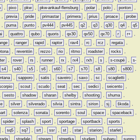
n
,
pixo
,
pkw
,
pkw-ankauf-flensburg
,
polar
,
polo
,
ponton
,
,
previa
,
pride
,
primastar
,
primera
,
prius
,
proace
,
probe
,
puma
,
punto
,
pv444
,
pv445
,
q2
,
q3
,
q30
,
q4
,
q5
ai
,
quattro
,
qubo
,
quoris
,
qx30
,
qx50
,
qx70
,
r
,
r+
,
ange
,
ranger
,
rapid
,
raptor
,
rav4
,
rc
,
rcz
,
regata
,
etona
,
reventón
,
rezzo
,
rio
,
ritmo
,
roadster
,
rocks
,
ter
,
rover
,
rs
,
runner
,
rx
,
rx4
,
rxh
,
s
,
s-coupé
,
s-
s4
,
s40
,
s5
,
s6
,
s60
,
s7
,
s70
,
s8
,
s80
,
s800
,
ntana
,
sapporo
,
satis
,
saveiro
,
saxo
,
sc
,
scaglietti
,
scorpio
,
scout
,
scudo
,
seat
,
sec
,
sedici
,
seicento
,
,
sesto
,
shadow
,
sharan
,
shelby
,
shooting
,
shuma
,
te
,
silver
,
silverado
,
silvia
,
sintra
,
sirion
,
sj
,
škoda
,
art
,
solenza
,
sonata
,
sorento
,
soul
,
space
,
spaceback
,
,
spider
,
splash
,
sport
,
sportage
,
sportback
,
sports
,
,
sq5
,
sq7
,
srt
,
ssr
,
st
,
star
,
starion
,
starlet
,
trada
,
stradale
,
stream
,
streetka
,
studien
,
subaru
,
sunny
,