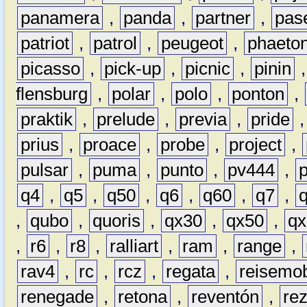
panamera
,
panda
,
partner
,
pas
patriot
,
patrol
,
peugeot
,
phaeto
picasso
,
pick-up
,
picnic
,
pinin
flensburg
,
polar
,
polo
,
ponton
,
praktik
,
prelude
,
previa
,
pride
prius
,
proace
,
probe
,
project
,
pulsar
,
puma
,
punto
,
pv444
,
q4
,
q5
,
q50
,
q6
,
q60
,
q7
,
,
qubo
,
quoris
,
qx30
,
qx50
,
qx
,
r6
,
r8
,
ralliart
,
ram
,
range
,
rav4
,
rc
,
rcz
,
regata
,
reisemob
renegade
,
retona
,
reventón
,
re