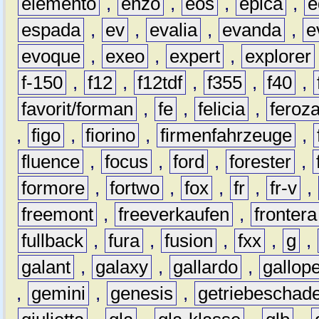
elemento
,
enzo
,
eos
,
epica
,
e
espada
,
ev
,
evalia
,
evanda
,
e
evoque
,
exeo
,
expert
,
explorer
f-150
,
f12
,
f12tdf
,
f355
,
f40
,
favorit/forman
,
fe
,
felicia
,
feroz
,
figo
,
fiorino
,
firmenfahrzeuge
,
fluence
,
focus
,
ford
,
forester
,
formore
,
fortwo
,
fox
,
fr
,
fr-v
,
freemont
,
freeverkaufen
,
frontera
fullback
,
fura
,
fusion
,
fxx
,
g
,
galant
,
galaxy
,
gallardo
,
gallop
,
gemini
,
genesis
,
getriebeschad