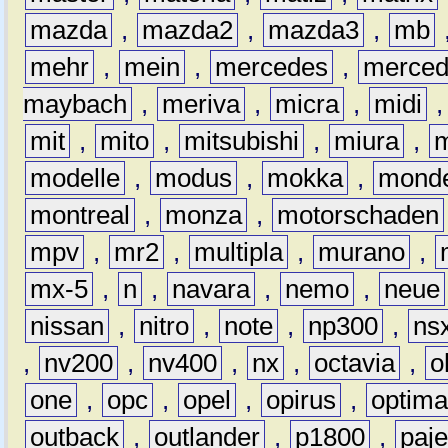
mazda
,
mazda2
,
mazda3
,
mb
mehr
,
mein
,
mercedes
,
merce
maybach
,
meriva
,
micra
,
midi
mit
,
mito
,
mitsubishi
,
miura
,
modelle
,
modus
,
mokka
,
mond
montreal
,
monza
,
motorschaden
mpv
,
mr2
,
multipla
,
murano
,
mx-5
,
n
,
navara
,
nemo
,
neue
nissan
,
nitro
,
note
,
np300
,
ns
,
nv200
,
nv400
,
nx
,
octavia
,
o
one
,
opc
,
opel
,
opirus
,
optim
outback
,
outlander
,
p1800
,
paje