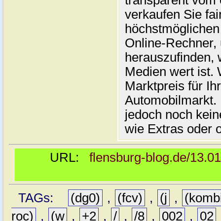
transparent vom 
verkaufen Sie fai
höchstmöglichen 
Online-Rechner,
herauszufinden, w
Medien wert ist. 
Marktpreis für I
Automobilmarkt. 
jedoch noch kein
wie Extras oder 
URL:
flensburg-blog.de/13.0
TAGs:
(dg0)
,
(fcv)
,
(j
,
(komb
roc)
,
(w
,
+2
,
/
,
/8
,
002
,
02