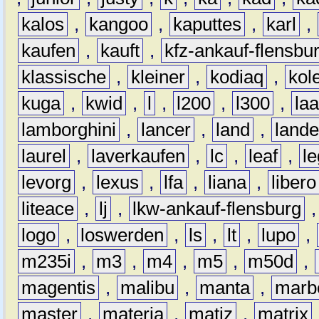
kalos
,
kangoo
,
kaputtes
,
karl
,
kaufen
,
kauft
,
kfz-ankauf-flensbu
klassische
,
kleiner
,
kodiaq
,
kol
kuga
,
kwid
,
l
,
l200
,
l300
,
la
lamborghini
,
lancer
,
land
,
lande
laurel
,
laverkaufen
,
lc
,
leaf
,
l
levorg
,
lexus
,
lfa
,
liana
,
libero
liteace
,
lj
,
lkw-ankauf-flensburg
logo
,
loswerden
,
ls
,
lt
,
lupo
,
m235i
,
m3
,
m4
,
m5
,
m50d
,
magentis
,
malibu
,
manta
,
marb
master
,
materia
,
matiz
,
matrix