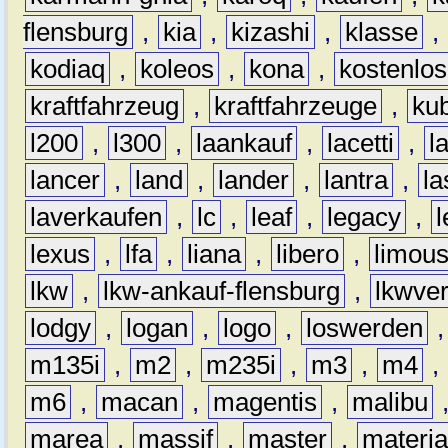
flensburg
,
kia
,
kizashi
,
klasse
,
kodiaq
,
koleos
,
kona
,
kostenlos
kraftfahrzeug
,
kraftfahrzeuge
,
kub
l200
,
l300
,
laankauf
,
lacetti
,
l
lancer
,
land
,
lander
,
lantra
,
la
laverkaufen
,
lc
,
leaf
,
legacy
,
lexus
,
lfa
,
liana
,
libero
,
limous
lkw
,
lkw-ankauf-flensburg
,
lkwver
lodgy
,
logan
,
logo
,
loswerden
m135i
,
m2
,
m235i
,
m3
,
m4
,
m6
,
macan
,
magentis
,
malibu
marea
,
massif
,
master
,
materi