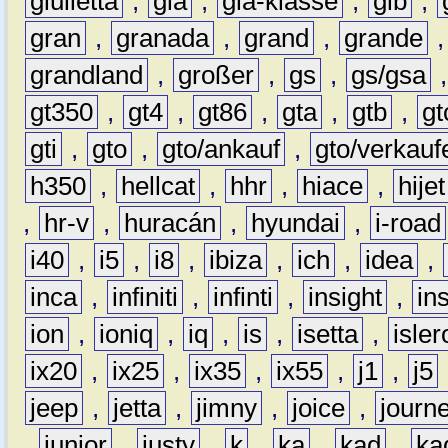
giulietta
,
gla
,
gla-klasse
,
glb
,
gran
,
granada
,
grand
,
grande
grandland
,
großer
,
gs
,
gs/gsa
gt350
,
gt4
,
gt86
,
gta
,
gtb
,
gt
gti
,
gto
,
gto/ankauf
,
gto/verkauf
h350
,
hellcat
,
hhr
,
hiace
,
hijet
,
hr-v
,
huracán
,
hyundai
,
i-road
i40
,
i5
,
i8
,
ibiza
,
ich
,
idea
,
inca
,
infiniti
,
infinti
,
insight
,
in
ion
,
ioniq
,
iq
,
is
,
isetta
,
isler
ix20
,
ix25
,
ix35
,
ix55
,
j1
,
j5
jeep
,
jetta
,
jimny
,
joice
,
journ
,
junior
,
justy
,
k
,
ka
,
kad
,
ka