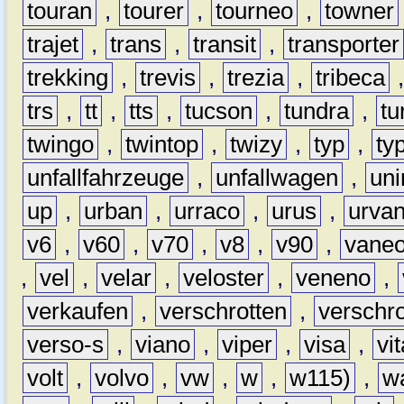
touran
,
tourer
,
tourneo
,
towner
trajet
,
trans
,
transit
,
transporter
trekking
,
trevis
,
trezia
,
tribeca
trs
,
tt
,
tts
,
tucson
,
tundra
,
tu
twingo
,
twintop
,
twizy
,
typ
,
ty
unfallfahrzeuge
,
unfallwagen
,
un
up
,
urban
,
urraco
,
urus
,
urva
v6
,
v60
,
v70
,
v8
,
v90
,
vane
,
vel
,
velar
,
veloster
,
veneno
,
verkaufen
,
verschrotten
,
verschro
verso-s
,
viano
,
viper
,
visa
,
vi
volt
,
volvo
,
vw
,
w
,
w115)
,
w