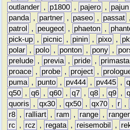
outlander
,
p1800
,
pajero
,
pajun
panda
,
partner
,
paseo
,
passat
patrol
,
peugeot
,
phaeton
,
phan
pick-up
,
picnic
,
pinin
,
pixo
,
p
polar
,
polo
,
ponton
,
pony
,
por
prelude
,
previa
,
pride
,
primasta
proace
,
probe
,
project
,
prologu
puma
,
punto
,
pv444
,
pv445
,
q50
,
q6
,
q60
,
q7
,
q8
,
q9
,
quoris
,
qx30
,
qx50
,
qx70
,
r
,
r8
,
ralliart
,
ram
,
range
,
range
rc
,
rcz
,
regata
,
reisemobil
,
re