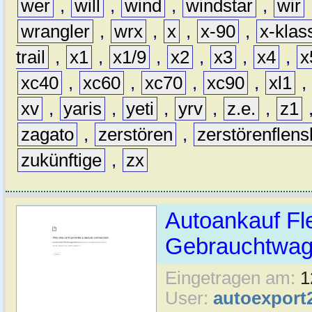
wer
,
will
,
wind
,
windstar
,
wir
wrangler
,
wrx
,
x
,
x-90
,
x-klas
trail
,
x1
,
x1/9
,
x2
,
x3
,
x4
,
x
xc40
,
xc60
,
xc70
,
xc90
,
xl1
,
xv
,
yaris
,
yeti
,
yrv
,
z.e.
,
z1
zagato
,
zerstören
,
zerstörenflen
zukünftige
,
zx
Autoankauf Fl
Gebrauchtwage
Eingetragen am:
1
User:
autoexport