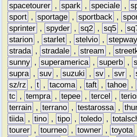
spacetourer
,
spark
,
speciale
,
s
sport
,
sportage
,
sportback
,
spo
sprinter
,
spyder
,
sq2
,
sq5
,
sq
starion
,
starlet
,
stelvio
,
stepwa
strada
,
stradale
,
stream
,
street
sunny
,
superamerica
,
superb
,
supra
,
suv
,
suzuki
,
sv
,
svr
,
sz/rz
,
t
,
tacoma
,
taft
,
tahoe
,
tc
,
tempra
,
tepee
,
tercel
,
teri
terrain
,
terrano
,
testarossa
,
thu
tiida
,
tino
,
tipo
,
toledo
,
totals
tourer
,
tourneo
,
towner
,
toyota