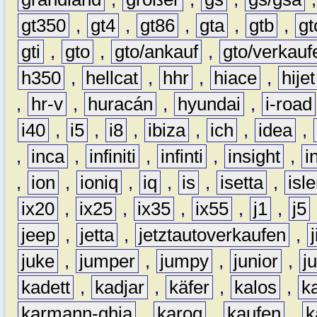
gt350
,
gt4
,
gt86
,
gta
,
gtb
,
gt
gti
,
gto
,
gto/ankauf
,
gto/verkauf
h350
,
hellcat
,
hhr
,
hiace
,
hijet
,
hr-v
,
huracán
,
hyundai
,
i-road
i40
,
i5
,
i8
,
ibiza
,
ich
,
idea
,
,
inca
,
infiniti
,
infinti
,
insight
,
i
,
ion
,
ioniq
,
iq
,
is
,
isetta
,
isl
ix20
,
ix25
,
ix35
,
ix55
,
j1
,
j5
jeep
,
jetta
,
jetztautoverkaufen
,
juke
,
jumper
,
jumpy
,
junior
,
j
kadett
,
kadjar
,
käfer
,
kalos
,
k
karmann-ghia
,
karoq
,
kaufen
,
k