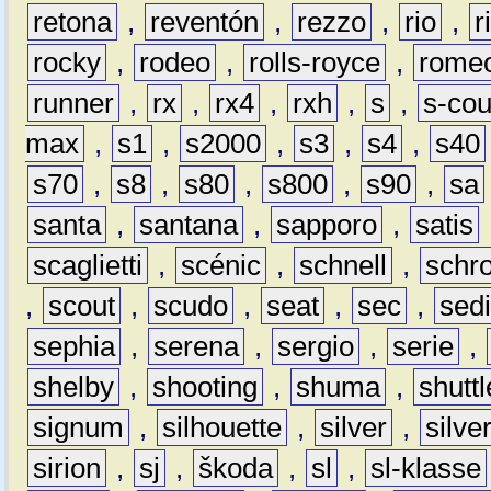
retona
,
reventón
,
rezzo
,
rio
,
r
rocky
,
rodeo
,
rolls-royce
,
rome
runner
,
rx
,
rx4
,
rxh
,
s
,
s-co
max
,
s1
,
s2000
,
s3
,
s4
,
s40
s70
,
s8
,
s80
,
s800
,
s90
,
sa
santa
,
santana
,
sapporo
,
satis
scaglietti
,
scénic
,
schnell
,
schro
,
scout
,
scudo
,
seat
,
sec
,
sedi
sephia
,
serena
,
sergio
,
serie
,
shelby
,
shooting
,
shuma
,
shuttl
signum
,
silhouette
,
silver
,
silve
sirion
,
sj
,
škoda
,
sl
,
sl-klasse