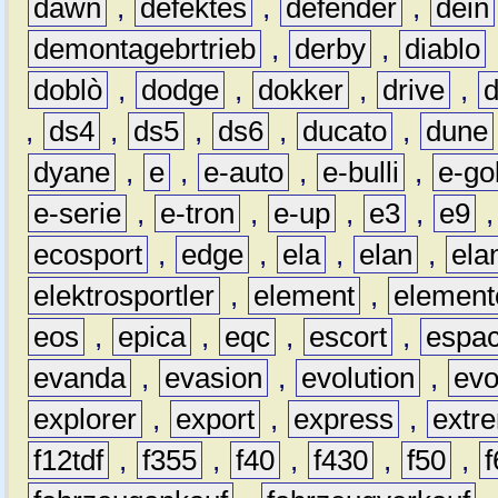
dawn
,
defektes
,
defender
,
dein
demontagebrtrieb
,
derby
,
diablo
doblò
,
dodge
,
dokker
,
drive
,
,
ds4
,
ds5
,
ds6
,
ducato
,
dune
dyane
,
e
,
e-auto
,
e-bulli
,
e-gol
e-serie
,
e-tron
,
e-up
,
e3
,
e9
ecosport
,
edge
,
ela
,
elan
,
ela
elektrosportler
,
element
,
element
eos
,
epica
,
eqc
,
escort
,
espa
evanda
,
evasion
,
evolution
,
ev
explorer
,
export
,
express
,
extr
f12tdf
,
f355
,
f40
,
f430
,
f50
,
f