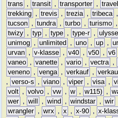
trans
,
transit
,
transporter
,
travel
trekking
,
trevis
,
trezia
,
tribeca
tucson
,
tundra
,
turbo
,
turismo
twizy
,
typ
,
type
,
type-r
,
ulyss
unimog
,
unlimited
,
uno
,
up
,
u
urvan
,
v-klasse
,
v40
,
v50
,
v6
vaneo
,
vanette
,
vario
,
vectra
,
veneno
,
venga
,
verkauf
,
verkau
,
verso-s
,
viano
,
viper
,
visa
,
v
volt
,
volvo
,
vw
,
w
,
w115)
,
w
wer
,
will
,
wind
,
windstar
,
wir
wrangler
,
wrx
,
x
,
x-90
,
x-klas