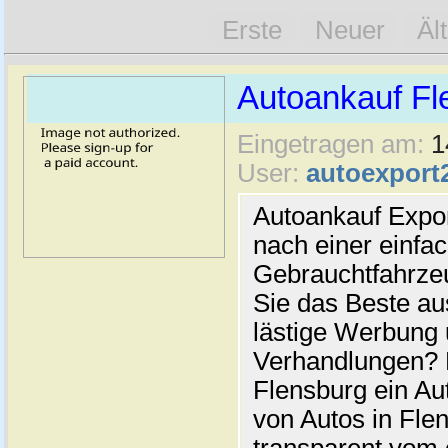
Erste
Neuer
Äl
Autoankauf Fl
Eingetragen am:
1
User:
autoexport
Autoankauf Expo
nach einer einfac
Gebrauchtfahrze
Sie das Beste au
lästige Werbung
Verhandlungen? 
Flensburg ein Au
von Autos in Flen