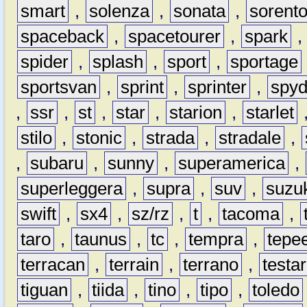
smart
,
solenza
,
sonata
,
sorent
spaceback
,
spacetourer
,
spark
spider
,
splash
,
sport
,
sportage
sportsvan
,
sprint
,
sprinter
,
spyd
,
ssr
,
st
,
star
,
starion
,
starlet
stilo
,
stonic
,
strada
,
stradale
,
,
subaru
,
sunny
,
superamerica
,
superleggera
,
supra
,
suv
,
suzu
swift
,
sx4
,
sz/rz
,
t
,
tacoma
,
taro
,
taunus
,
tc
,
tempra
,
tepe
terracan
,
terrain
,
terrano
,
testa
tiguan
,
tiida
,
tino
,
tipo
,
toledo