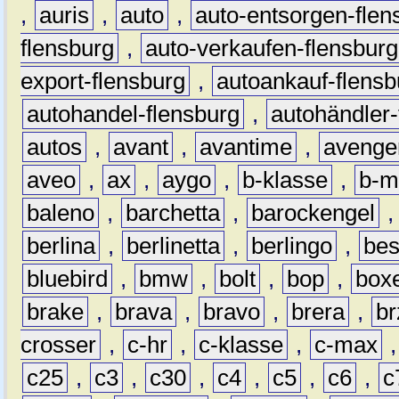
,
auris
,
auto
,
auto-entsorgen-flen
flensburg
,
auto-verkaufen-flensburg
export-flensburg
,
autoankauf-flensb
autohandel-flensburg
,
autohändler-
autos
,
avant
,
avantime
,
avenge
aveo
,
ax
,
aygo
,
b-klasse
,
b-m
baleno
,
barchetta
,
barockengel
berlina
,
berlinetta
,
berlingo
,
bes
bluebird
,
bmw
,
bolt
,
bop
,
box
brake
,
brava
,
bravo
,
brera
,
br
crosser
,
c-hr
,
c-klasse
,
c-max
c25
,
c3
,
c30
,
c4
,
c5
,
c6
,
c