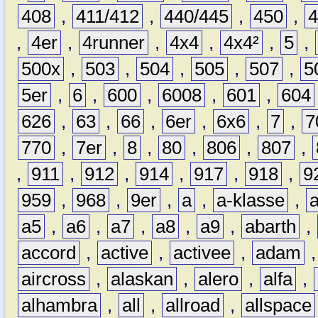
408
,
411/412
,
440/445
,
450
,
,
4er
,
4runner
,
4x4
,
4x4²
,
5
,
500x
,
503
,
504
,
505
,
507
,
5
5er
,
6
,
600
,
6008
,
601
,
604
626
,
63
,
66
,
6er
,
6x6
,
7
,
7
770
,
7er
,
8
,
80
,
806
,
807
,
,
911
,
912
,
914
,
917
,
918
,
9
959
,
968
,
9er
,
a
,
a-klasse
,
a5
,
a6
,
a7
,
a8
,
a9
,
abarth
,
accord
,
active
,
activee
,
adam
aircross
,
alaskan
,
alero
,
alfa
,
alhambra
,
all
,
allroad
,
allspace