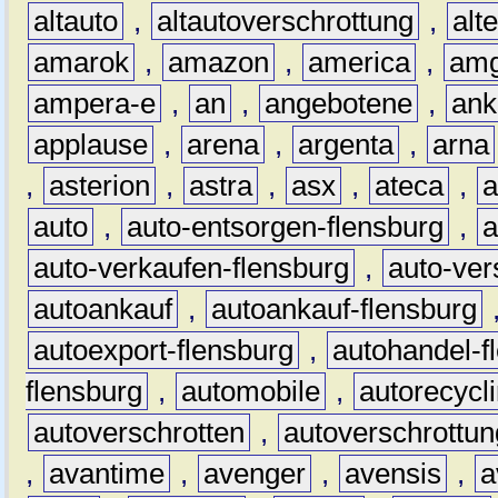
altauto
,
altautoverschrottung
,
alt
amarok
,
amazon
,
america
,
am
ampera-e
,
an
,
angebotene
,
ank
applause
,
arena
,
argenta
,
arna
,
asterion
,
astra
,
asx
,
ateca
,
a
auto
,
auto-entsorgen-flensburg
,
a
auto-verkaufen-flensburg
,
auto-ver
autoankauf
,
autoankauf-flensburg
autoexport-flensburg
,
autohandel-f
flensburg
,
automobile
,
autorecycl
autoverschrotten
,
autoverschrottun
,
avantime
,
avenger
,
avensis
,
a