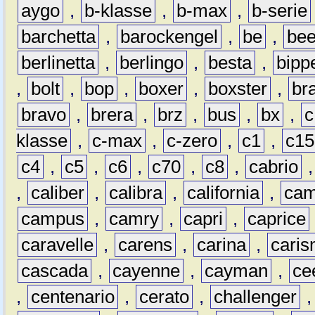
aygo
,
b-klasse
,
b-max
,
b-serie
barchetta
,
barockengel
,
be
,
be
berlinetta
,
berlingo
,
besta
,
bipp
,
bolt
,
bop
,
boxer
,
boxster
,
br
bravo
,
brera
,
brz
,
bus
,
bx
,
c
klasse
,
c-max
,
c-zero
,
c1
,
c15
c4
,
c5
,
c6
,
c70
,
c8
,
cabrio
,
caliber
,
calibra
,
california
,
cam
campus
,
camry
,
capri
,
caprice
caravelle
,
carens
,
carina
,
cari
cascada
,
cayenne
,
cayman
,
ce
,
centenario
,
cerato
,
challenger