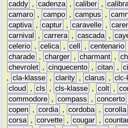
caddy
,
cadenza
,
caliber
,
calibr
camaro
,
campo
,
campus
,
camr
captiva
,
captur
,
caravelle
,
care
carnival
,
carrera
,
cascada
,
cay
celerio
,
celica
,
cell
,
centenario
charade
,
charger
,
charmant
,
ch
chevrolet
,
cinquecento
,
citan
,
c
,
cla-klasse
,
clarity
,
clarus
,
clc-
cloud
,
cls
,
cls-klasse
,
colt
,
c
commodore
,
compass
,
concerto
copen
,
cordia
,
cordoba
,
corolla
corsa
,
corvette
,
cougar
,
counta