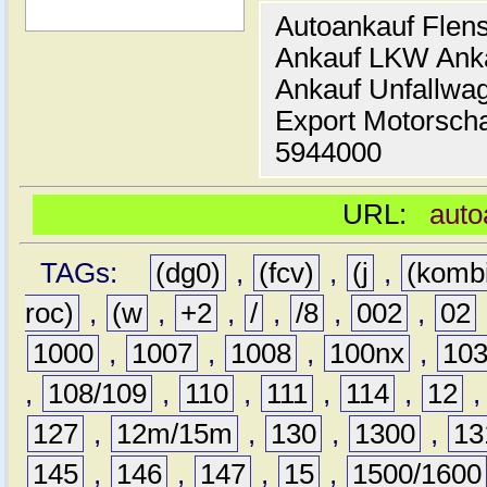
Autoankauf Flen
Ankauf LKW Ank
Ankauf Unfallwa
Export Motorsch
5944000
URL:
auto
TAGs:
(dg0)
,
(fcv)
,
(j
,
(komb
roc)
,
(w
,
+2
,
/
,
/8
,
002
,
02
1000
,
1007
,
1008
,
100nx
,
10
,
108/109
,
110
,
111
,
114
,
12
127
,
12m/15m
,
130
,
1300
,
13
145
,
146
,
147
,
15
,
1500/1600