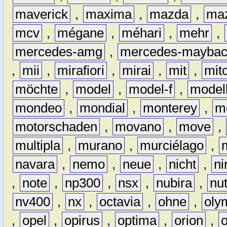
maverick
,
maxima
,
mazda
,
ma
mcv
,
mégane
,
méhari
,
mehr
,
mercedes-amg
,
mercedes-mayba
,
mii
,
mirafiori
,
mirai
,
mit
,
mit
möchte
,
model
,
model-f
,
model
mondeo
,
mondial
,
monterey
,
m
motorschaden
,
movano
,
move
,
multipla
,
murano
,
murciélago
,
navara
,
nemo
,
neue
,
nicht
,
ni
,
note
,
np300
,
nsx
,
nubira
,
nu
nv400
,
nx
,
octavia
,
ohne
,
oly
,
opel
,
opirus
,
optima
,
orion
,