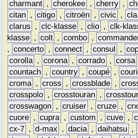
charmant
,
cherokee
,
cherry
,
ch
citan
,
citigo
,
citroën
,
civic
,
cla
clarus
,
clc-klasse
,
clio
,
clk-kla
klasse
,
colt
,
combo
,
commande
,
concerto
,
connect
,
consul
,
co
corolla
,
corona
,
corrado
,
corsa
countach
,
country
,
coupé
,
couri
croma
,
cross
,
crossblade
,
cros
crosspolo
,
crosstouran
,
crosstou
crosswagon
,
cruiser
,
cruze
,
cr
cuore
,
cupra
,
custom
,
cuve
,
cx-7
,
d-max
,
dacia
,
daihatsu
,