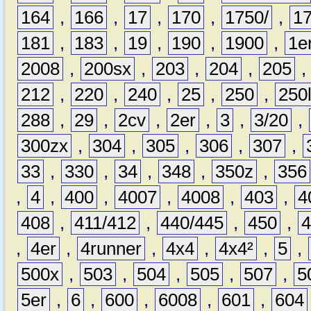
164
,
166
,
17
,
170
,
1750/
,
1
181
,
183
,
19
,
190
,
1900
,
1e
2008
,
200sx
,
203
,
204
,
205
212
,
220
,
240
,
25
,
250
,
250
288
,
29
,
2cv
,
2er
,
3
,
3/20
,
300zx
,
304
,
305
,
306
,
307
,
33
,
330
,
34
,
348
,
350z
,
356
,
4
,
400
,
4007
,
4008
,
403
,
4
408
,
411/412
,
440/445
,
450
,
,
4er
,
4runner
,
4x4
,
4x4²
,
5
,
500x
,
503
,
504
,
505
,
507
,
5
5er
,
6
,
600
,
6008
,
601
,
604