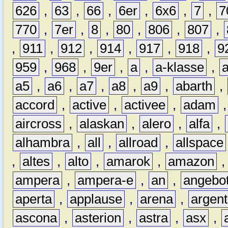
626
,
63
,
66
,
6er
,
6x6
,
7
,
7
770
,
7er
,
8
,
80
,
806
,
807
,
,
911
,
912
,
914
,
917
,
918
,
9
959
,
968
,
9er
,
a
,
a-klasse
,
a5
,
a6
,
a7
,
a8
,
a9
,
abarth
,
accord
,
active
,
activee
,
adam
aircross
,
alaskan
,
alero
,
alfa
,
alhambra
,
all
,
allroad
,
allspace
,
altes
,
alto
,
amarok
,
amazon
ampera
,
ampera-e
,
an
,
angebo
aperta
,
applause
,
arena
,
argen
ascona
,
asterion
,
astra
,
asx
,