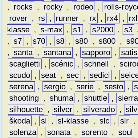
,
rocks
,
rocky
,
rodeo
,
rolls-royc
rover
,
rs
,
runner
,
rx
,
rx4
,
rx
klasse
,
s-max
,
s1
,
s2000
,
s3
,
s7
,
s70
,
s8
,
s80
,
s800
,
s9
,
santa
,
santana
,
sapporo
,
satis
scaglietti
,
scénic
,
schnell
,
sciro
scudo
,
seat
,
sec
,
sedici
,
seic
serena
,
sergio
,
serie
,
sesto
,
shooting
,
shuma
,
shuttle
,
sierr
silhouette
,
silver
,
silverado
,
silv
škoda
,
sl
,
sl-klasse
,
slc
,
slr
,
solenza
,
sonata
,
sorento
,
soul