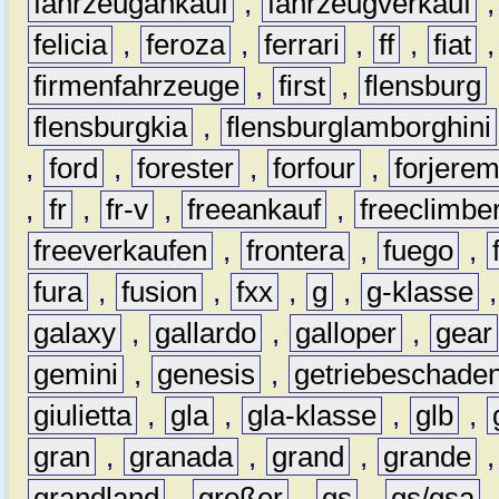
fahrzeugankauf
,
fahrzeugverkauf
felicia
,
feroza
,
ferrari
,
ff
,
fiat
firmenfahrzeuge
,
first
,
flensburg
flensburgkia
,
flensburglamborghini
,
ford
,
forester
,
forfour
,
forjere
,
fr
,
fr-v
,
freeankauf
,
freeclimbe
freeverkaufen
,
frontera
,
fuego
,
fura
,
fusion
,
fxx
,
g
,
g-klasse
galaxy
,
gallardo
,
galloper
,
gear
gemini
,
genesis
,
getriebeschade
giulietta
,
gla
,
gla-klasse
,
glb
,
gran
,
granada
,
grand
,
grande
grandland
,
großer
,
gs
,
gs/gsa