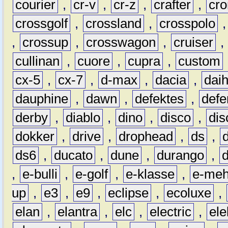
courier
,
cr-v
,
cr-z
,
crafter
,
cr
crossgolf
,
crossland
,
crosspolo
,
crossup
,
crosswagon
,
cruiser
,
cullinan
,
cuore
,
cupra
,
custom
cx-5
,
cx-7
,
d-max
,
dacia
,
dai
dauphine
,
dawn
,
defektes
,
defe
derby
,
diablo
,
dino
,
disco
,
dis
dokker
,
drive
,
drophead
,
ds
,
ds6
,
ducato
,
dune
,
durango
,
,
e-bulli
,
e-golf
,
e-klasse
,
e-meh
up
,
e3
,
e9
,
eclipse
,
ecoluxe
,
elan
,
elantra
,
elc
,
electric
,
ele