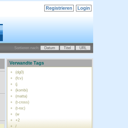
Registrieren
Login
Sortieren nach:
Datum
Titel
URL
Verwandte Tags
+
(dg0)
+
(fcv)
+
(j
+
(kombi)
+
(matta)
+
(t-cross)
+
(t-roc)
+
(w
+
+2
+
/