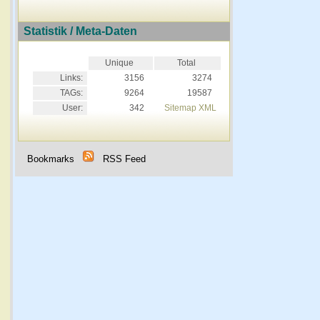
Statistik / Meta-Daten
Unique
Total
Links:
3156
3274
TAGs:
9264
19587
User:
342
Sitemap XML
Bookmarks
RSS Feed