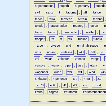
superamerica
,
superb
,
supercarry
,
superle
sx4
,
sz/rz
,
t
,
tacoma
,
taft
,
tahoe
,
terios
,
terra
,
terracan
,
terrain
,
terrano
toledo
,
totalschaden
,
touareg
,
touran
,
t
trans
,
transit
,
transporter
,
traveller
,
trax
trooper
,
trs
,
tt
,
tts
,
tucson
,
tundra
,
type-r
,
ulysse
,
und
,
unfallfahrzeuge
,
u
urus
,
urvan
,
v-klasse
,
v40
,
v50
,
v6
vel
,
velar
,
veloster
,
veneno
,
venga
,
verso-s
,
viano
,
viper
,
visa
,
vitara
,
vi
wagoneer
,
wasp
,
wer
,
will
,
wind
,
win
x-klasse
,
x-perience
,
x-tr
,
x-trail
,
x1
,
,
xc70
,
xc90
,
xl1
,
xl3
,
xm
,
xmod
,
zafira
,
zagato
,
zerstören
,
zerstörenflensbu