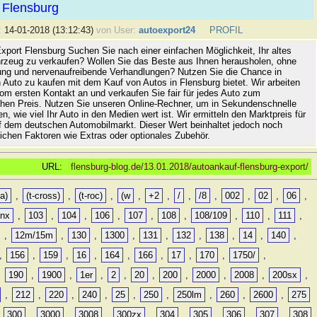
 Flensburg
:
14-01-2018 (13:12:43)
von User:
autoexport24
PROFIL
xport Flensburg Suchen Sie nach einer einfachen Möglichkeit, Ihr altes
rzeug zu verkaufen? Wollen Sie das Beste aus Ihnen herausholen, ohne
ung und nervenaufreibende Verhandlungen? Nutzen Sie die Chance in
 Auto zu kaufen mit dem Kauf von Autos in Flensburg bietet. Wir arbeiten
vom ersten Kontakt an und verkaufen Sie fair für jedes Auto zum
hen Preis. Nutzen Sie unseren Online-Rechner, um in Sekundenschnelle
n, wie viel Ihr Auto in den Medien wert ist. Wir ermitteln den Marktpreis für
uf dem deutschen Automobilmarkt. Dieser Wert beinhaltet jedoch noch
lichen Faktoren wie Extras oder optionales Zubehör.
URL:
flensburg-blog.de/13.01.2018/autoankauf-flensburg-export/
a)
,
(t-cross)
,
(t-roc)
,
(w
,
+2
,
/
,
/8
,
002
,
02
,
06
,
0nx
,
103
,
104
,
106
,
107
,
108
,
108/109
,
110
,
111
,
,
12m/15m
,
130
,
1300
,
131
,
132
,
138
,
14
,
140
,
,
156
,
159
,
16
,
164
,
166
,
17
,
170
,
1750/
,
,
190
,
1900
,
1er
,
2
,
20
,
200
,
2000
,
2008
,
200sx
,
,
212
,
220
,
240
,
25
,
250
,
250lm
,
260
,
2600
,
275
,
300
,
3000
,
3008
,
300zx
,
304
,
305
,
306
,
307
,
308