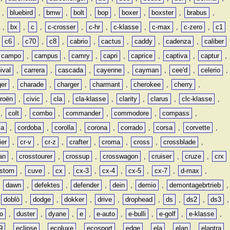
,
bluebird
,
bmw
,
bolt
,
bop
,
boxer
,
boxster
,
brabus
,
,
bx
,
c
,
c-crosser
,
c-hr
,
c-klasse
,
c-max
,
c-zero
,
c1
,
c6
,
c70
,
c8
,
cabrio
,
cactus
,
caddy
,
cadenza
,
caliber
campo
,
campus
,
camry
,
capri
,
caprice
,
captiva
,
captur
,
ival
,
carrera
,
cascada
,
cayenne
,
cayman
,
cee'd
,
celerio
,
ger
,
charade
,
charger
,
charmant
,
cherokee
,
cherry
,
troën
,
civic
,
cla
,
cla-klasse
,
clarity
,
clarus
,
clc-klasse
,
,
colt
,
combo
,
commander
,
commodore
,
compass
,
ia
,
cordoba
,
corolla
,
corona
,
corrado
,
corsa
,
corvette
,
ier
,
cr-v
,
cr-z
,
crafter
,
croma
,
cross
,
crossblade
,
an
,
crosstourer
,
crossup
,
crosswagon
,
cruiser
,
cruze
,
crx
stom
,
cuve
,
cx
,
cx-3
,
cx-4
,
cx-5
,
cx-7
,
d-max
,
,
dawn
,
defektes
,
defender
,
dein
,
demio
,
demontagebrtrieb
,
,
doblò
,
dodge
,
dokker
,
drive
,
drophead
,
ds
,
ds2
,
ds3
,
o
,
duster
,
dyane
,
e
,
e-auto
,
e-bulli
,
e-golf
,
e-klasse
,
9
,
eclipse
,
ecoluxe
,
ecosport
,
edge
,
ela
,
elan
,
elantra
,