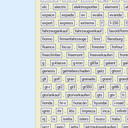
elc
,
electric
,
elektrosportler
,
element
,
e
espace
,
espada
,
ev
,
evalia
,
evanda
,
export
,
express
,
extreme
,
f
,
f-150
,
f
fahrzeugankauf
,
fahrzeugverkauf
,
favorit/for
fiorino
,
firmenfahrzeuge
,
first
,
flensburg
fluence
,
focus
,
ford
,
forester
,
forfour
freeclimber
,
freemont
,
freeverkaufen
,
front
g
,
g-klasse
,
g-tron
,
g93a
,
galant
,
ga
genesis
,
getriebeschaden
,
getz
,
ghost
,
glt
,
golf
,
gran
,
granada
,
grand
,
gran
,
gt-r
,
gt2
,
gt3
,
gt350
,
gt4
,
gt86
,
gto/ankauf
,
gto/verkaufen
,
gts
,
gtv
,
h
honda
,
hr-v
,
huracán
,
hyundai
,
i-road
ignis
,
ihr
,
iltis
,
impreza
,
inca
,
infiniti
iq
,
is
,
isetta
,
islero
,
isuzu
,
italia
,
jazz
,
jeep
,
jetta
,
jetztautoverkaufen
,
ji