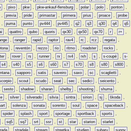
n
,
pixo
,
pkw
,
pkw-ankauf-flensburg
,
polar
,
polo
,
ponton
,
,
previa
,
pride
,
primastar
,
primera
,
prius
,
proace
,
probe
,
puma
,
punto
,
pv444
,
pv445
,
q2
,
q3
,
q30
,
q4
,
q5
ai
,
quattro
,
qubo
,
quoris
,
qx30
,
qx50
,
qx70
,
r
,
r+
,
ange
,
ranger
,
rapid
,
raptor
,
rav4
,
rc
,
rcz
,
regata
,
etona
,
reventón
,
rezzo
,
rio
,
ritmo
,
roadster
,
rocks
,
ter
,
rover
,
rs
,
runner
,
rx
,
rx4
,
rxh
,
s
,
s-coupé
,
s-
s4
,
s40
,
s5
,
s6
,
s60
,
s7
,
s70
,
s8
,
s80
,
s800
,
ntana
,
sapporo
,
satis
,
saveiro
,
saxo
,
sc
,
scaglietti
,
scorpio
,
scout
,
scudo
,
seat
,
sec
,
sedici
,
seicento
,
,
sesto
,
shadow
,
sharan
,
shelby
,
shooting
,
shuma
,
te
,
silver
,
silverado
,
silvia
,
sintra
,
sirion
,
sj
,
škoda
,
art
,
solenza
,
sonata
,
sorento
,
soul
,
space
,
spaceback
,
,
spider
,
splash
,
sport
,
sportage
,
sportback
,
sports
,
,
sq5
,
sq7
,
srt
,
ssr
,
st
,
star
,
starion
,
starlet
,
trada
,
stradale
,
stream
,
streetka
,
studien
,
subaru
,
sunny
,