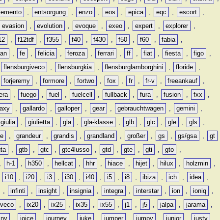
lemento
,
entsorgung
,
enzo
,
eos
,
epica
,
eqc
,
escort
,
evasion
,
evolution
,
evoque
,
exeo
,
expert
,
explorer
,
12
,
f12tdf
,
f355
,
f40
,
f430
,
f50
,
f60
,
fabia
,
man
,
fe
,
felicia
,
feroza
,
ferrari
,
ff
,
fiat
,
fiesta
,
figo
,
,
flensburgiveco
,
flensburgkia
,
flensburglamborghini
,
floride
,
,
forjeremy
,
formore
,
fortwo
,
fox
,
fr
,
fr-v
,
freeankauf
,
era
,
fuego
,
fuel
,
fuelcell
,
fullback
,
fura
,
fusion
,
fxx
,
laxy
,
gallardo
,
galloper
,
gear
,
gebrauchtwagen
,
gemini
,
giulia
,
giulietta
,
gla
,
gla-klasse
,
glb
,
glc
,
gle
,
gls
,
de
,
grandeur
,
grandis
,
grandland
,
großer
,
gs
,
gs/gsa
,
gt
gta
,
gtb
,
gtc
,
gtc4lusso
,
gtd
,
gte
,
gti
,
gto
,
,
h-1
,
h350
,
hellcat
,
hhr
,
hiace
,
hijet
,
hilux
,
holzmin
,
,
i10
,
i20
,
i3
,
i30
,
i40
,
i5
,
i8
,
ibiza
,
ich
,
idea
,
,
infinti
,
insight
,
insignia
,
integra
,
interstar
,
ion
,
ioniq
,
iveco
,
ix20
,
ix25
,
ix35
,
ix55
,
j1
,
j5
,
jalpa
,
jarama
,
mny
,
joice
,
journey
,
juke
,
jumper
,
jumpy
,
junior
,
justy
,