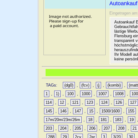
Autoankauf
Eingetragen am
Autoankauf E
Gebrauchtfah
lästige Werb
Flensburg ein
transparent 
höchstmöglic
herauszufinde
Ihr Modell a
keine persön
TAGs:
(dg0)
,
(fcv)
,
(j
,
(kombi)
,
(matt
1
,
1)
,
100
,
1000
,
1007
,
1008
,
10
114
,
12
,
121
,
123
,
124
,
126
,
127
145
,
146
,
147
,
15
,
1500/1600
,
155
17m/20m/23m/26m
,
18
,
181
,
183
,
19
203
,
204
,
205
,
206
,
207
,
208
,
21
,
288
,
29
,
2cv
,
2er
,
3
,
3/20
,
30