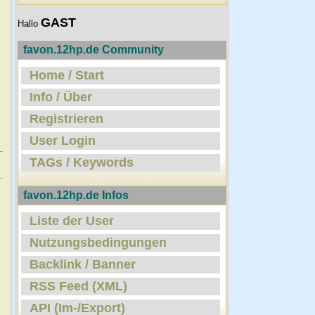
GAST
Hallo
favon.12hp.de Community
Home / Start
Info / Über
Registrieren
User Login
TAGs / Keywords
favon.12hp.de Infos
Liste der User
Nutzungsbedingungen
Backlink / Banner
RSS Feed (XML)
API (Im-/Export)