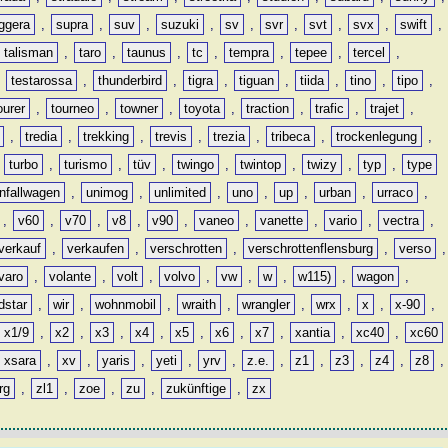
ggera
,
supra
,
suv
,
suzuki
,
sv
,
svr
,
svt
,
svx
,
swift
,
talisman
,
taro
,
taunus
,
tc
,
tempra
,
tepee
,
tercel
,
,
testarossa
,
thunderbird
,
tigra
,
tiguan
,
tiida
,
tino
,
tipo
,
ourer
,
tourneo
,
towner
,
toyota
,
traction
,
trafic
,
trajet
,
,
tredia
,
trekking
,
trevis
,
trezia
,
tribeca
,
trockenlegung
,
,
turbo
,
turismo
,
tüv
,
twingo
,
twintop
,
twizy
,
typ
,
type
nfallwagen
,
unimog
,
unlimited
,
uno
,
up
,
urban
,
urraco
,
,
v60
,
v70
,
v8
,
v90
,
vaneo
,
vanette
,
vario
,
vectra
,
verkauf
,
verkaufen
,
verschrotten
,
verschrottenflensburg
,
verso
,
varo
,
volante
,
volt
,
volvo
,
vw
,
w
,
w115)
,
wagon
,
dstar
,
wir
,
wohnmobil
,
wraith
,
wrangler
,
wrx
,
x
,
x-90
,
x1/9
,
x2
,
x3
,
x4
,
x5
,
x6
,
x7
,
xantia
,
xc40
,
xc60
xsara
,
xv
,
yaris
,
yeti
,
yrv
,
z.e.
,
z1
,
z3
,
z4
,
z8
,
rg
,
zl1
,
zoe
,
zu
,
zukünftige
,
zx