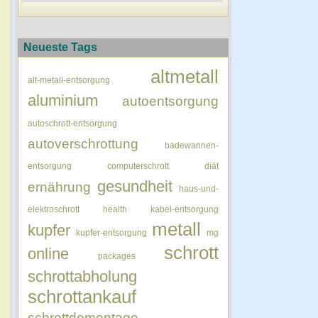
Neueste Tags
altmetall
alt-metall-entsorgung
aluminium
autoentsorgung
autoschrott-entsorgung
autoverschrottung
badewannen-
entsorgung
computerschrott
diät
gesundheit
ernährung
haus-und-
elektroschrott
health
kabel-entsorgung
metall
kupfer
kupfer-entsorgung
mg
schrott
online
packages
schrottabholung
schrottankauf
schrottdemontage