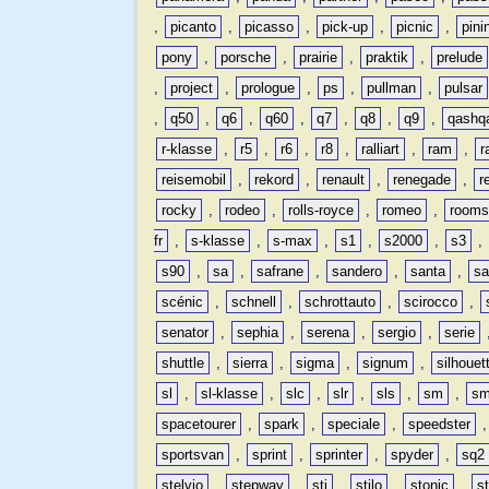
,
picanto
,
picasso
,
pick-up
,
picnic
,
pini
pony
,
porsche
,
prairie
,
praktik
,
prelude
,
project
,
prologue
,
ps
,
pullman
,
pulsar
,
q50
,
q6
,
q60
,
q7
,
q8
,
q9
,
qashq
r-klasse
,
r5
,
r6
,
r8
,
ralliart
,
ram
,
r
reisemobil
,
rekord
,
renault
,
renegade
,
r
rocky
,
rodeo
,
rolls-royce
,
romeo
,
rooms
fr
,
s-klasse
,
s-max
,
s1
,
s2000
,
s3
,
s90
,
sa
,
safrane
,
sandero
,
santa
,
sa
scénic
,
schnell
,
schrottauto
,
scirocco
,
senator
,
sephia
,
serena
,
sergio
,
serie
shuttle
,
sierra
,
sigma
,
signum
,
silhouet
sl
,
sl-klasse
,
slc
,
slr
,
sls
,
sm
,
sm
spacetourer
,
spark
,
speciale
,
speedster
sportsvan
,
sprint
,
sprinter
,
spyder
,
sq2
stelvio
,
stepway
,
sti
,
stilo
,
stonic
,
s