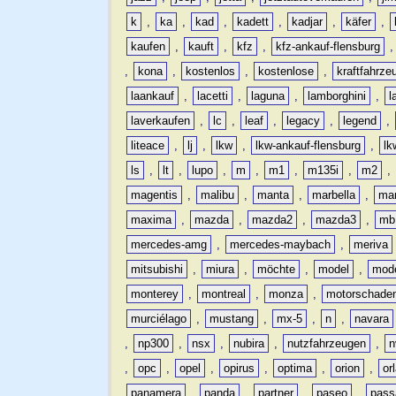
k
,
ka
,
kad
,
kadett
,
kadjar
,
käfer
,
kaufen
,
kauft
,
kfz
,
kfz-ankauf-flensburg
,
kona
,
kostenlos
,
kostenlose
,
kraftfahrze
laankauf
,
lacetti
,
laguna
,
lamborghini
,
l
laverkaufen
,
lc
,
leaf
,
legacy
,
legend
,
liteace
,
lj
,
lkw
,
lkw-ankauf-flensburg
,
lk
ls
,
lt
,
lupo
,
m
,
m1
,
m135i
,
m2
,
magentis
,
malibu
,
manta
,
marbella
,
ma
maxima
,
mazda
,
mazda2
,
mazda3
,
mb
mercedes-amg
,
mercedes-maybach
,
meriva
mitsubishi
,
miura
,
möchte
,
model
,
mode
monterey
,
montreal
,
monza
,
motorschade
murciélago
,
mustang
,
mx-5
,
n
,
navara
,
np300
,
nsx
,
nubira
,
nutzfahrzeugen
,
n
,
opc
,
opel
,
opirus
,
optima
,
orion
,
or
panamera
,
panda
,
partner
,
paseo
,
pass