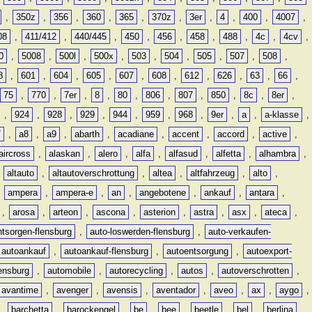
,
350z
,
356
,
360
,
365
,
370z
,
3er
,
4
,
400
,
4007
,
08
,
411/412
,
440/445
,
450
,
456
,
458
,
488
,
4c
,
4cv
,
0
,
5008
,
500l
,
500x
,
503
,
504
,
505
,
507
,
508
,
8
,
601
,
604
,
605
,
607
,
608
,
612
,
626
,
63
,
66
,
75
,
770
,
7er
,
8
,
80
,
806
,
807
,
850
,
8c
,
8er
,
,
924
,
928
,
929
,
944
,
959
,
968
,
9er
,
a
,
a-klasse
,
7
,
a8
,
a9
,
abarth
,
acadiane
,
accent
,
accord
,
active
,
aircross
,
alaskan
,
alero
,
alfa
,
alfasud
,
alfetta
,
alhambra
,
,
altauto
,
altautoverschrottung
,
altea
,
altfahrzeug
,
alto
,
,
ampera
,
ampera-e
,
an
,
angebotene
,
ankauf
,
antara
,
,
arosa
,
arteon
,
ascona
,
asterion
,
astra
,
asx
,
ateca
,
ntsorgen-flensburg
,
auto-loswerden-flensburg
,
auto-verkaufen-
autoankauf
,
autoankauf-flensburg
,
autoentsorgung
,
autoexport-
lensburg
,
automobile
,
autorecycling
,
autos
,
autoverschrotten
,
avantime
,
avenger
,
avensis
,
aventador
,
aveo
,
ax
,
aygo
,
,
barchetta
,
barockengel
,
be
,
bee
,
beetle
,
bel
,
berlina
,