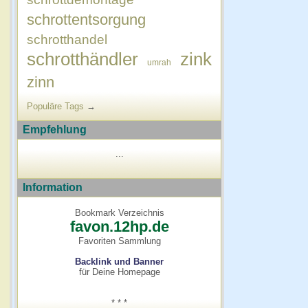
schrottentsorgung
schrotthandel
schrotthändler
zink
umrah
zinn
Populäre Tags
→
Empfehlung
...
Information
Bookmark Verzeichnis
favon.12hp.de
Favoriten Sammlung
Backlink und Banner
für Deine Homepage
* * *