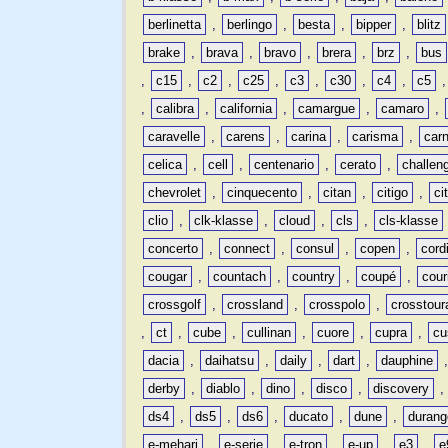
berlinetta
,
berlingo
,
besta
,
bipper
,
blitz
brake
,
brava
,
bravo
,
brera
,
brz
,
bus
,
c15
,
c2
,
c25
,
c3
,
c30
,
c4
,
c5
,
calibra
,
california
,
camargue
,
camaro
,
caravelle
,
carens
,
carina
,
carisma
,
carn
celica
,
cell
,
centenario
,
cerato
,
challen
chevrolet
,
cinquecento
,
citan
,
citigo
,
ci
clio
,
clk-klasse
,
cloud
,
cls
,
cls-klasse
concerto
,
connect
,
consul
,
copen
,
cord
cougar
,
countach
,
country
,
coupé
,
cour
crossgolf
,
crossland
,
crosspolo
,
crosstour
,
ct
,
cube
,
cullinan
,
cuore
,
cupra
,
cu
dacia
,
daihatsu
,
daily
,
dart
,
dauphine
derby
,
diablo
,
dino
,
disco
,
discovery
ds4
,
ds5
,
ds6
,
ducato
,
dune
,
durang
e-mehari
,
e-serie
,
e-tron
,
e-up
,
e3
,
e