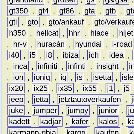
gt350
,
gt4
,
gt86
,
gta
,
gtb
,
gt
gti
,
gto
,
gto/ankauf
,
gto/verkauf
h350
,
hellcat
,
hhr
,
hiace
,
hijet
,
hr-v
,
huracán
,
hyundai
,
i-road
i40
,
i5
,
i8
,
ibiza
,
ich
,
idea
,
,
inca
,
infiniti
,
infinti
,
insight
,
i
,
ion
,
ioniq
,
iq
,
is
,
isetta
,
isl
ix20
,
ix25
,
ix35
,
ix55
,
j1
,
j5
jeep
,
jetta
,
jetztautoverkaufen
,
juke
,
jumper
,
jumpy
,
junior
,
j
kadett
,
kadjar
,
käfer
,
kalos
,
k
karmann-ghia
,
karoq
,
kaufen
,
k