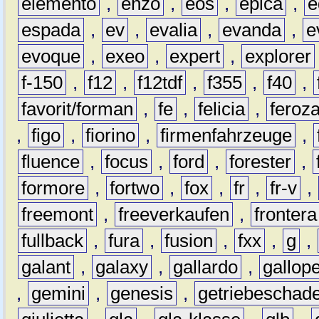
elemento
,
enzo
,
eos
,
epica
,
e
espada
,
ev
,
evalia
,
evanda
,
e
evoque
,
exeo
,
expert
,
explorer
f-150
,
f12
,
f12tdf
,
f355
,
f40
,
favorit/forman
,
fe
,
felicia
,
feroz
,
figo
,
fiorino
,
firmenfahrzeuge
,
fluence
,
focus
,
ford
,
forester
,
formore
,
fortwo
,
fox
,
fr
,
fr-v
,
freemont
,
freeverkaufen
,
frontera
fullback
,
fura
,
fusion
,
fxx
,
g
,
galant
,
galaxy
,
gallardo
,
gallop
,
gemini
,
genesis
,
getriebeschad