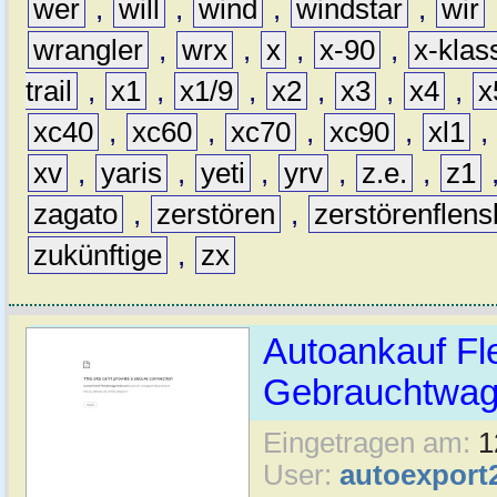
wer
,
will
,
wind
,
windstar
,
wir
wrangler
,
wrx
,
x
,
x-90
,
x-klas
trail
,
x1
,
x1/9
,
x2
,
x3
,
x4
,
x
xc40
,
xc60
,
xc70
,
xc90
,
xl1
,
xv
,
yaris
,
yeti
,
yrv
,
z.e.
,
z1
zagato
,
zerstören
,
zerstörenflen
zukünftige
,
zx
Autoankauf Fl
Gebrauchtwage
Eingetragen am:
1
User:
autoexport