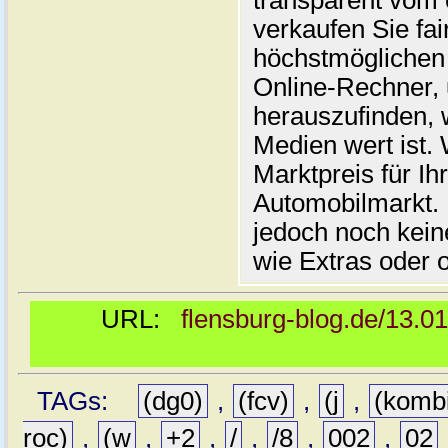
transparent vom 
verkaufen Sie fai
höchstmöglichen 
Online-Rechner,
herauszufinden, w
Medien wert ist. 
Marktpreis für I
Automobilmarkt. 
jedoch noch kein
wie Extras oder 
URL:
flensburg-blog.de/13.0
TAGs:
(dg0)
,
(fcv)
,
(j
,
(komb
roc)
,
(w
,
+2
,
/
,
/8
,
002
,
02