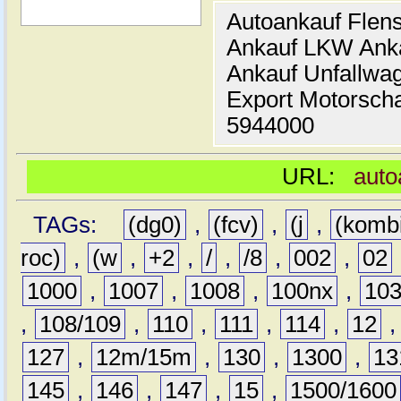
Autoankauf Flen
Ankauf LKW Ank
Ankauf Unfallwa
Export Motorsch
5944000
URL:
auto
TAGs:
(dg0)
,
(fcv)
,
(j
,
(komb
roc)
,
(w
,
+2
,
/
,
/8
,
002
,
02
1000
,
1007
,
1008
,
100nx
,
10
,
108/109
,
110
,
111
,
114
,
12
127
,
12m/15m
,
130
,
1300
,
13
145
,
146
,
147
,
15
,
1500/1600