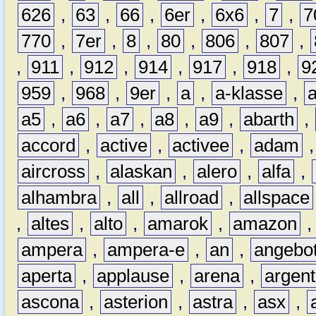
626
,
63
,
66
,
6er
,
6x6
,
7
,
7
770
,
7er
,
8
,
80
,
806
,
807
,
,
911
,
912
,
914
,
917
,
918
,
9
959
,
968
,
9er
,
a
,
a-klasse
,
a5
,
a6
,
a7
,
a8
,
a9
,
abarth
,
accord
,
active
,
activee
,
adam
aircross
,
alaskan
,
alero
,
alfa
,
alhambra
,
all
,
allroad
,
allspace
,
altes
,
alto
,
amarok
,
amazon
ampera
,
ampera-e
,
an
,
angebo
aperta
,
applause
,
arena
,
argen
ascona
,
asterion
,
astra
,
asx
,