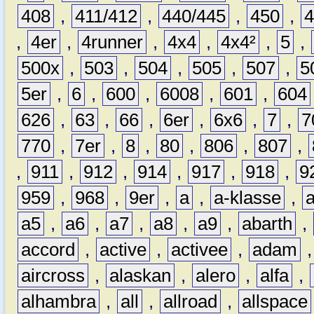
408
,
411/412
,
440/445
,
450
,
,
4er
,
4runner
,
4x4
,
4x4²
,
5
,
500x
,
503
,
504
,
505
,
507
,
5
5er
,
6
,
600
,
6008
,
601
,
604
626
,
63
,
66
,
6er
,
6x6
,
7
,
7
770
,
7er
,
8
,
80
,
806
,
807
,
,
911
,
912
,
914
,
917
,
918
,
9
959
,
968
,
9er
,
a
,
a-klasse
,
a5
,
a6
,
a7
,
a8
,
a9
,
abarth
,
accord
,
active
,
activee
,
adam
aircross
,
alaskan
,
alero
,
alfa
,
alhambra
,
all
,
allroad
,
allspace