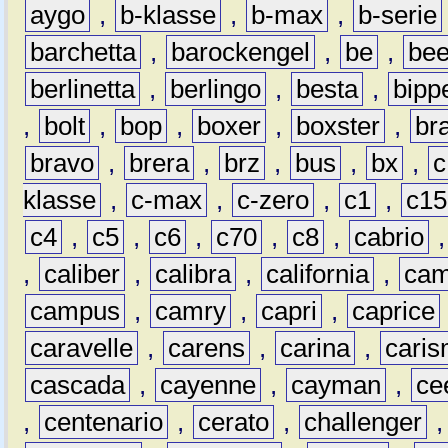
aygo
,
b-klasse
,
b-max
,
b-serie
barchetta
,
barockengel
,
be
,
be
berlinetta
,
berlingo
,
besta
,
bipp
,
bolt
,
bop
,
boxer
,
boxster
,
br
bravo
,
brera
,
brz
,
bus
,
bx
,
c
klasse
,
c-max
,
c-zero
,
c1
,
c15
c4
,
c5
,
c6
,
c70
,
c8
,
cabrio
,
caliber
,
calibra
,
california
,
cam
campus
,
camry
,
capri
,
caprice
caravelle
,
carens
,
carina
,
cari
cascada
,
cayenne
,
cayman
,
ce
,
centenario
,
cerato
,
challenger