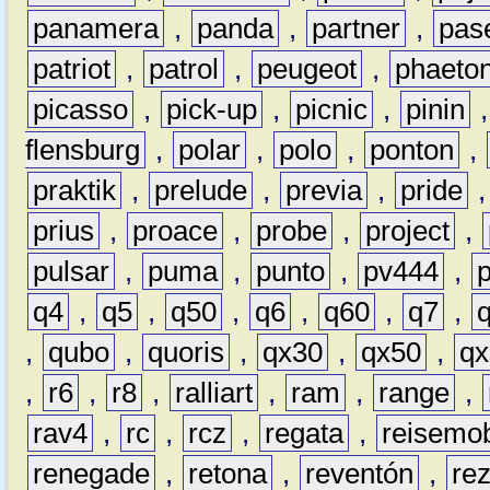
panamera
,
panda
,
partner
,
pas
patriot
,
patrol
,
peugeot
,
phaeto
picasso
,
pick-up
,
picnic
,
pinin
flensburg
,
polar
,
polo
,
ponton
,
praktik
,
prelude
,
previa
,
pride
prius
,
proace
,
probe
,
project
,
pulsar
,
puma
,
punto
,
pv444
,
q4
,
q5
,
q50
,
q6
,
q60
,
q7
,
,
qubo
,
quoris
,
qx30
,
qx50
,
qx
,
r6
,
r8
,
ralliart
,
ram
,
range
,
rav4
,
rc
,
rcz
,
regata
,
reisemob
renegade
,
retona
,
reventón
,
re