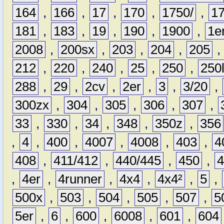
164
,
166
,
17
,
170
,
1750/
,
1
181
,
183
,
19
,
190
,
1900
,
1e
2008
,
200sx
,
203
,
204
,
205
212
,
220
,
240
,
25
,
250
,
250
288
,
29
,
2cv
,
2er
,
3
,
3/20
,
300zx
,
304
,
305
,
306
,
307
,
33
,
330
,
34
,
348
,
350z
,
356
,
4
,
400
,
4007
,
4008
,
403
,
4
408
,
411/412
,
440/445
,
450
,
,
4er
,
4runner
,
4x4
,
4x4²
,
5
,
500x
,
503
,
504
,
505
,
507
,
5
5er
,
6
,
600
,
6008
,
601
,
604