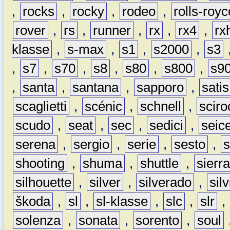
,
rocks
,
rocky
,
rodeo
,
rolls-royc
rover
,
rs
,
runner
,
rx
,
rx4
,
rx
klasse
,
s-max
,
s1
,
s2000
,
s3
,
s7
,
s70
,
s8
,
s80
,
s800
,
s9
,
santa
,
santana
,
sapporo
,
satis
scaglietti
,
scénic
,
schnell
,
sciro
scudo
,
seat
,
sec
,
sedici
,
seic
serena
,
sergio
,
serie
,
sesto
,
shooting
,
shuma
,
shuttle
,
sierr
silhouette
,
silver
,
silverado
,
silv
škoda
,
sl
,
sl-klasse
,
slc
,
slr
,
solenza
,
sonata
,
sorento
,
soul