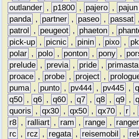
outlander
,
p1800
,
pajero
,
pajun
panda
,
partner
,
paseo
,
passat
patrol
,
peugeot
,
phaeton
,
phan
pick-up
,
picnic
,
pinin
,
pixo
,
p
polar
,
polo
,
ponton
,
pony
,
por
prelude
,
previa
,
pride
,
primasta
proace
,
probe
,
project
,
prologu
puma
,
punto
,
pv444
,
pv445
,
q50
,
q6
,
q60
,
q7
,
q8
,
q9
,
quoris
,
qx30
,
qx50
,
qx70
,
r
,
r8
,
ralliart
,
ram
,
range
,
range
rc
,
rcz
,
regata
,
reisemobil
,
re