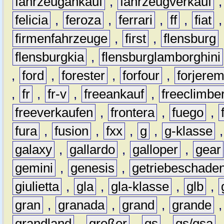
fahrzeugankauf
,
fahrzeugverkauf
felicia
,
feroza
,
ferrari
,
ff
,
fiat
firmenfahrzeuge
,
first
,
flensburg
flensburgkia
,
flensburglamborghini
,
ford
,
forester
,
forfour
,
forjere
,
fr
,
fr-v
,
freeankauf
,
freeclimbe
freeverkaufen
,
frontera
,
fuego
,
fura
,
fusion
,
fxx
,
g
,
g-klasse
galaxy
,
gallardo
,
galloper
,
gear
gemini
,
genesis
,
getriebeschade
giulietta
,
gla
,
gla-klasse
,
glb
,
gran
,
granada
,
grand
,
grande
grandland
,
großer
,
gs
,
gs/gsa