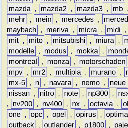
mazda
,
mazda2
,
mazda3
,
mb
mehr
,
mein
,
mercedes
,
merce
maybach
,
meriva
,
micra
,
midi
mit
,
mito
,
mitsubishi
,
miura
,
modelle
,
modus
,
mokka
,
mond
montreal
,
monza
,
motorschaden
mpv
,
mr2
,
multipla
,
murano
,
mx-5
,
n
,
navara
,
nemo
,
neue
nissan
,
nitro
,
note
,
np300
,
ns
,
nv200
,
nv400
,
nx
,
octavia
,
o
one
,
opc
,
opel
,
opirus
,
optim
outback
,
outlander
,
p1800
,
paje