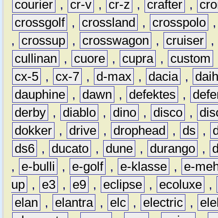
courier
,
cr-v
,
cr-z
,
crafter
,
cr
crossgolf
,
crossland
,
crosspolo
,
crossup
,
crosswagon
,
cruiser
,
cullinan
,
cuore
,
cupra
,
custom
cx-5
,
cx-7
,
d-max
,
dacia
,
dai
dauphine
,
dawn
,
defektes
,
defe
derby
,
diablo
,
dino
,
disco
,
dis
dokker
,
drive
,
drophead
,
ds
,
ds6
,
ducato
,
dune
,
durango
,
,
e-bulli
,
e-golf
,
e-klasse
,
e-meh
up
,
e3
,
e9
,
eclipse
,
ecoluxe
,
elan
,
elantra
,
elc
,
electric
,
ele