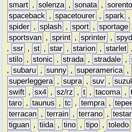
smart
,
solenza
,
sonata
,
sorent
spaceback
,
spacetourer
,
spark
spider
,
splash
,
sport
,
sportage
sportsvan
,
sprint
,
sprinter
,
spyd
,
ssr
,
st
,
star
,
starion
,
starlet
stilo
,
stonic
,
strada
,
stradale
,
,
subaru
,
sunny
,
superamerica
,
superleggera
,
supra
,
suv
,
suzu
swift
,
sx4
,
sz/rz
,
t
,
tacoma
,
taro
,
taunus
,
tc
,
tempra
,
tepe
terracan
,
terrain
,
terrano
,
testa
tiguan
,
tiida
,
tino
,
tipo
,
toledo