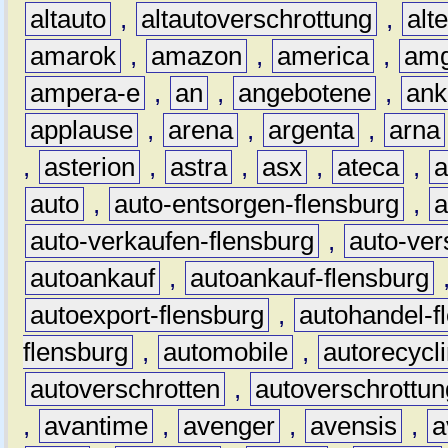
altauto
,
altautoverschrottung
,
alt
amarok
,
amazon
,
america
,
am
ampera-e
,
an
,
angebotene
,
ank
applause
,
arena
,
argenta
,
arna
,
asterion
,
astra
,
asx
,
ateca
,
a
auto
,
auto-entsorgen-flensburg
,
a
auto-verkaufen-flensburg
,
auto-ver
autoankauf
,
autoankauf-flensburg
autoexport-flensburg
,
autohandel-f
flensburg
,
automobile
,
autorecycl
autoverschrotten
,
autoverschrottun
,
avantime
,
avenger
,
avensis
,
a