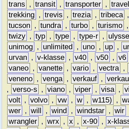
trans
,
transit
,
transporter
,
travel
trekking
,
trevis
,
trezia
,
tribeca
tucson
,
tundra
,
turbo
,
turismo
twizy
,
typ
,
type
,
type-r
,
ulyss
unimog
,
unlimited
,
uno
,
up
,
u
urvan
,
v-klasse
,
v40
,
v50
,
v6
vaneo
,
vanette
,
vario
,
vectra
,
veneno
,
venga
,
verkauf
,
verkau
,
verso-s
,
viano
,
viper
,
visa
,
v
volt
,
volvo
,
vw
,
w
,
w115)
,
w
wer
,
will
,
wind
,
windstar
,
wir
wrangler
,
wrx
,
x
,
x-90
,
x-klas