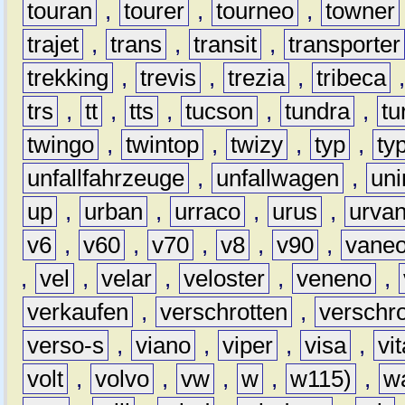
touran
,
tourer
,
tourneo
,
towner
trajet
,
trans
,
transit
,
transporter
trekking
,
trevis
,
trezia
,
tribeca
trs
,
tt
,
tts
,
tucson
,
tundra
,
tu
twingo
,
twintop
,
twizy
,
typ
,
ty
unfallfahrzeuge
,
unfallwagen
,
un
up
,
urban
,
urraco
,
urus
,
urva
v6
,
v60
,
v70
,
v8
,
v90
,
vane
,
vel
,
velar
,
veloster
,
veneno
,
verkaufen
,
verschrotten
,
verschro
verso-s
,
viano
,
viper
,
visa
,
vi
volt
,
volvo
,
vw
,
w
,
w115)
,
w