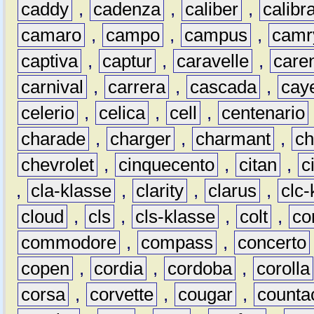
caddy
,
cadenza
,
caliber
,
calibr
camaro
,
campo
,
campus
,
camr
captiva
,
captur
,
caravelle
,
care
carnival
,
carrera
,
cascada
,
cay
celerio
,
celica
,
cell
,
centenario
charade
,
charger
,
charmant
,
ch
chevrolet
,
cinquecento
,
citan
,
c
,
cla-klasse
,
clarity
,
clarus
,
clc-
cloud
,
cls
,
cls-klasse
,
colt
,
c
commodore
,
compass
,
concerto
copen
,
cordia
,
cordoba
,
corolla
corsa
,
corvette
,
cougar
,
counta