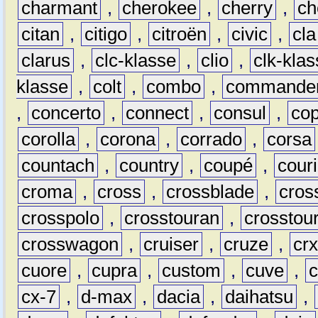
charmant
,
cherokee
,
cherry
,
ch
citan
,
citigo
,
citroën
,
civic
,
cla
clarus
,
clc-klasse
,
clio
,
clk-kla
klasse
,
colt
,
combo
,
commande
,
concerto
,
connect
,
consul
,
co
corolla
,
corona
,
corrado
,
corsa
countach
,
country
,
coupé
,
couri
croma
,
cross
,
crossblade
,
cros
crosspolo
,
crosstouran
,
crosstou
crosswagon
,
cruiser
,
cruze
,
cr
cuore
,
cupra
,
custom
,
cuve
,
cx-7
,
d-max
,
dacia
,
daihatsu
,