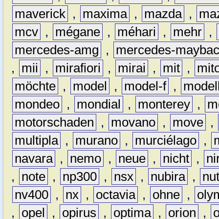
maverick
,
maxima
,
mazda
,
ma
mcv
,
mégane
,
méhari
,
mehr
,
mercedes-amg
,
mercedes-mayba
,
mii
,
mirafiori
,
mirai
,
mit
,
mit
möchte
,
model
,
model-f
,
model
mondeo
,
mondial
,
monterey
,
m
motorschaden
,
movano
,
move
,
multipla
,
murano
,
murciélago
,
navara
,
nemo
,
neue
,
nicht
,
ni
,
note
,
np300
,
nsx
,
nubira
,
nu
nv400
,
nx
,
octavia
,
ohne
,
oly
,
opel
,
opirus
,
optima
,
orion
,