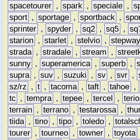
spacetourer
,
spark
,
speciale
,
s
sport
,
sportage
,
sportback
,
spo
sprinter
,
spyder
,
sq2
,
sq5
,
sq
starion
,
starlet
,
stelvio
,
stepwa
strada
,
stradale
,
stream
,
street
sunny
,
superamerica
,
superb
,
supra
,
suv
,
suzuki
,
sv
,
svr
,
sz/rz
,
t
,
tacoma
,
taft
,
tahoe
,
tc
,
tempra
,
tepee
,
tercel
,
teri
terrain
,
terrano
,
testarossa
,
thu
tiida
,
tino
,
tipo
,
toledo
,
totals
tourer
,
tourneo
,
towner
,
toyota