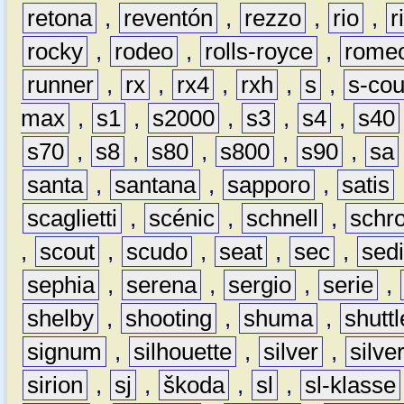
retona
,
reventón
,
rezzo
,
rio
,
r
rocky
,
rodeo
,
rolls-royce
,
rome
runner
,
rx
,
rx4
,
rxh
,
s
,
s-co
max
,
s1
,
s2000
,
s3
,
s4
,
s40
s70
,
s8
,
s80
,
s800
,
s90
,
sa
santa
,
santana
,
sapporo
,
satis
scaglietti
,
scénic
,
schnell
,
schro
,
scout
,
scudo
,
seat
,
sec
,
sedi
sephia
,
serena
,
sergio
,
serie
,
shelby
,
shooting
,
shuma
,
shuttl
signum
,
silhouette
,
silver
,
silve
sirion
,
sj
,
škoda
,
sl
,
sl-klasse