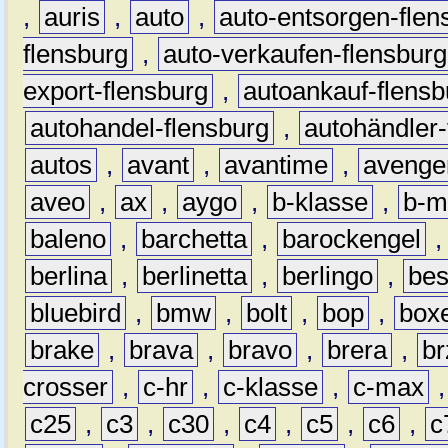
,
auris
,
auto
,
auto-entsorgen-flen
flensburg
,
auto-verkaufen-flensburg
export-flensburg
,
autoankauf-flensb
autohandel-flensburg
,
autohändler-
autos
,
avant
,
avantime
,
avenge
aveo
,
ax
,
aygo
,
b-klasse
,
b-m
baleno
,
barchetta
,
barockengel
berlina
,
berlinetta
,
berlingo
,
bes
bluebird
,
bmw
,
bolt
,
bop
,
box
brake
,
brava
,
bravo
,
brera
,
br
crosser
,
c-hr
,
c-klasse
,
c-max
c25
,
c3
,
c30
,
c4
,
c5
,
c6
,
c