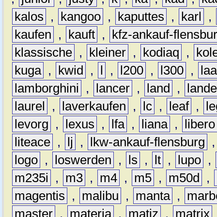
kalos
,
kangoo
,
kaputtes
,
karl
,
kaufen
,
kauft
,
kfz-ankauf-flensbu
klassische
,
kleiner
,
kodiaq
,
kol
kuga
,
kwid
,
l
,
l200
,
l300
,
la
lamborghini
,
lancer
,
land
,
lande
laurel
,
laverkaufen
,
lc
,
leaf
,
l
levorg
,
lexus
,
lfa
,
liana
,
libero
liteace
,
lj
,
lkw-ankauf-flensburg
logo
,
loswerden
,
ls
,
lt
,
lupo
,
m235i
,
m3
,
m4
,
m5
,
m50d
,
magentis
,
malibu
,
manta
,
marb
master
,
materia
,
matiz
,
matrix