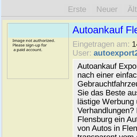
Erste
Neuer
Äl
Autoankauf Fl
Eingetragen am:
1
User:
autoexport
Autoankauf Expo
nach einer einfac
Gebrauchtfahrze
Sie das Beste au
lästige Werbung
Verhandlungen? 
Flensburg ein Au
von Autos in Flen