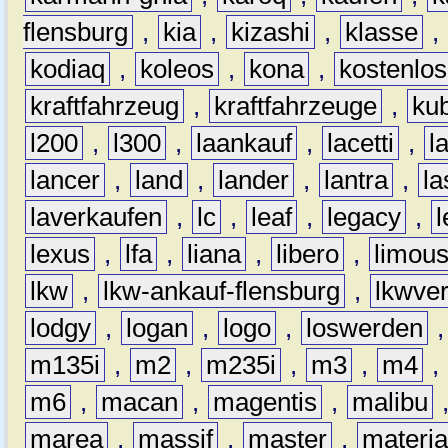
flensburg
,
kia
,
kizashi
,
klasse
,
kodiaq
,
koleos
,
kona
,
kostenlos
kraftfahrzeug
,
kraftfahrzeuge
,
kub
l200
,
l300
,
laankauf
,
lacetti
,
l
lancer
,
land
,
lander
,
lantra
,
la
laverkaufen
,
lc
,
leaf
,
legacy
,
lexus
,
lfa
,
liana
,
libero
,
limous
lkw
,
lkw-ankauf-flensburg
,
lkwver
lodgy
,
logan
,
logo
,
loswerden
m135i
,
m2
,
m235i
,
m3
,
m4
,
m6
,
macan
,
magentis
,
malibu
marea
,
massif
,
master
,
materi