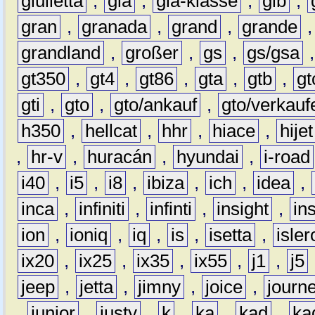
giulietta
,
gla
,
gla-klasse
,
glb
,
gran
,
granada
,
grand
,
grande
grandland
,
großer
,
gs
,
gs/gsa
gt350
,
gt4
,
gt86
,
gta
,
gtb
,
gt
gti
,
gto
,
gto/ankauf
,
gto/verkauf
h350
,
hellcat
,
hhr
,
hiace
,
hijet
,
hr-v
,
huracán
,
hyundai
,
i-road
i40
,
i5
,
i8
,
ibiza
,
ich
,
idea
,
inca
,
infiniti
,
infinti
,
insight
,
in
ion
,
ioniq
,
iq
,
is
,
isetta
,
isler
ix20
,
ix25
,
ix35
,
ix55
,
j1
,
j5
jeep
,
jetta
,
jimny
,
joice
,
journ
,
junior
,
justy
,
k
,
ka
,
kad
,
ka