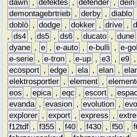
dawn
,
defektes
,
defender
,
dein
demontagebrtrieb
,
derby
,
diablo
doblò
,
dodge
,
dokker
,
drive
,
,
ds4
,
ds5
,
ds6
,
ducato
,
dune
dyane
,
e
,
e-auto
,
e-bulli
,
e-gol
e-serie
,
e-tron
,
e-up
,
e3
,
e9
ecosport
,
edge
,
ela
,
elan
,
ela
elektrosportler
,
element
,
element
eos
,
epica
,
eqc
,
escort
,
espa
evanda
,
evasion
,
evolution
,
ev
explorer
,
export
,
express
,
extr
f12tdf
,
f355
,
f40
,
f430
,
f50
,
f