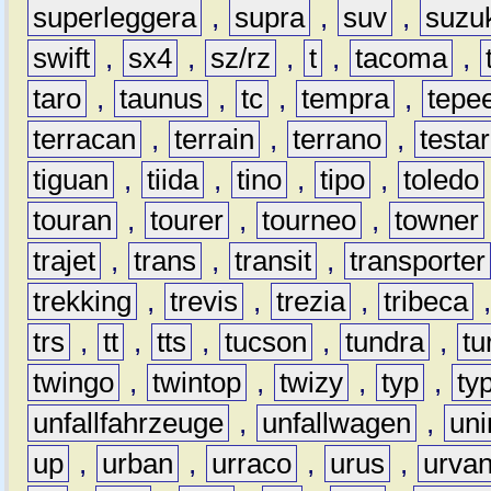
superleggera
,
supra
,
suv
,
suzu
swift
,
sx4
,
sz/rz
,
t
,
tacoma
,
taro
,
taunus
,
tc
,
tempra
,
tepe
terracan
,
terrain
,
terrano
,
testa
tiguan
,
tiida
,
tino
,
tipo
,
toledo
touran
,
tourer
,
tourneo
,
towner
trajet
,
trans
,
transit
,
transporter
trekking
,
trevis
,
trezia
,
tribeca
trs
,
tt
,
tts
,
tucson
,
tundra
,
tu
twingo
,
twintop
,
twizy
,
typ
,
ty
unfallfahrzeuge
,
unfallwagen
,
un
up
,
urban
,
urraco
,
urus
,
urva