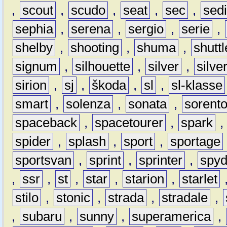
,
scout
,
scudo
,
seat
,
sec
,
sedi
sephia
,
serena
,
sergio
,
serie
,
shelby
,
shooting
,
shuma
,
shuttl
signum
,
silhouette
,
silver
,
silve
sirion
,
sj
,
škoda
,
sl
,
sl-klasse
smart
,
solenza
,
sonata
,
sorent
spaceback
,
spacetourer
,
spark
spider
,
splash
,
sport
,
sportage
sportsvan
,
sprint
,
sprinter
,
spyd
,
ssr
,
st
,
star
,
starion
,
starlet
stilo
,
stonic
,
strada
,
stradale
,
,
subaru
,
sunny
,
superamerica
,