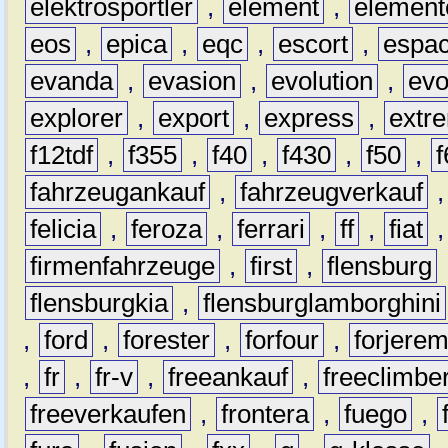
elektrosportler
,
element
,
element
eos
,
epica
,
eqc
,
escort
,
espa
evanda
,
evasion
,
evolution
,
ev
explorer
,
export
,
express
,
extr
f12tdf
,
f355
,
f40
,
f430
,
f50
,
f
fahrzeugankauf
,
fahrzeugverkauf
felicia
,
feroza
,
ferrari
,
ff
,
fiat
firmenfahrzeuge
,
first
,
flensburg
flensburgkia
,
flensburglamborghini
,
ford
,
forester
,
forfour
,
forjere
,
fr
,
fr-v
,
freeankauf
,
freeclimbe
freeverkaufen
,
frontera
,
fuego
,