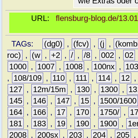
wie Extras oder 
URL:
flensburg-blog.de/13.0
TAGs:
(dg0)
,
(fcv)
,
(j
,
(komb
roc)
,
(w
,
+2
,
/
,
/8
,
002
,
02
1000
,
1007
,
1008
,
100nx
,
10
,
108/109
,
110
,
111
,
114
,
12
127
,
12m/15m
,
130
,
1300
,
13
145
,
146
,
147
,
15
,
1500/1600
164
,
166
,
17
,
170
,
1750/
,
1
181
,
183
,
19
,
190
,
1900
,
1e
2008
,
200sx
,
203
,
204
,
205