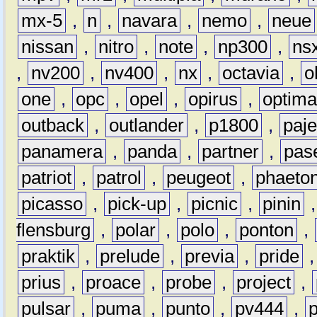
mx-5
,
n
,
navara
,
nemo
,
neue
nissan
,
nitro
,
note
,
np300
,
ns
,
nv200
,
nv400
,
nx
,
octavia
,
o
one
,
opc
,
opel
,
opirus
,
optim
outback
,
outlander
,
p1800
,
paje
panamera
,
panda
,
partner
,
pas
patriot
,
patrol
,
peugeot
,
phaeto
picasso
,
pick-up
,
picnic
,
pinin
flensburg
,
polar
,
polo
,
ponton
,
praktik
,
prelude
,
previa
,
pride
prius
,
proace
,
probe
,
project
,
pulsar
,
puma
,
punto
,
pv444
,