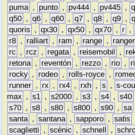
puma
,
punto
,
pv444
,
pv445
,
q50
,
q6
,
q60
,
q7
,
q8
,
q9
,
quoris
,
qx30
,
qx50
,
qx70
,
r
,
r8
,
ralliart
,
ram
,
range
,
range
rc
,
rcz
,
regata
,
reisemobil
,
re
retona
,
reventón
,
rezzo
,
rio
,
r
rocky
,
rodeo
,
rolls-royce
,
rome
runner
,
rx
,
rx4
,
rxh
,
s
,
s-co
max
,
s1
,
s2000
,
s3
,
s4
,
s40
s70
,
s8
,
s80
,
s800
,
s90
,
sa
santa
,
santana
,
sapporo
,
satis
scaglietti
,
scénic
,
schnell
,
schro