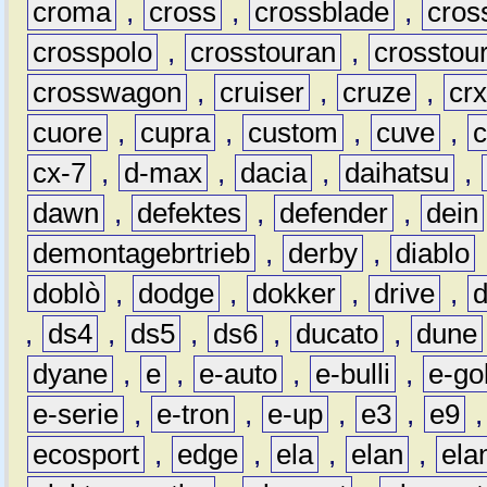
croma
,
cross
,
crossblade
,
cros
crosspolo
,
crosstouran
,
crosstou
crosswagon
,
cruiser
,
cruze
,
cr
cuore
,
cupra
,
custom
,
cuve
,
cx-7
,
d-max
,
dacia
,
daihatsu
,
dawn
,
defektes
,
defender
,
dein
demontagebrtrieb
,
derby
,
diablo
doblò
,
dodge
,
dokker
,
drive
,
,
ds4
,
ds5
,
ds6
,
ducato
,
dune
dyane
,
e
,
e-auto
,
e-bulli
,
e-gol
e-serie
,
e-tron
,
e-up
,
e3
,
e9
ecosport
,
edge
,
ela
,
elan
,
ela