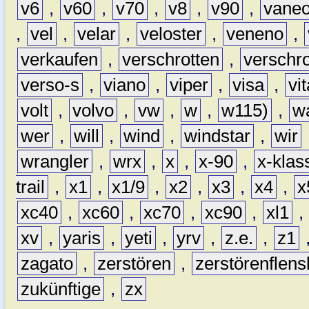
v6
,
v60
,
v70
,
v8
,
v90
,
vane
,
vel
,
velar
,
veloster
,
veneno
,
verkaufen
,
verschrotten
,
verschro
verso-s
,
viano
,
viper
,
visa
,
vi
volt
,
volvo
,
vw
,
w
,
w115)
,
w
wer
,
will
,
wind
,
windstar
,
wir
wrangler
,
wrx
,
x
,
x-90
,
x-klas
trail
,
x1
,
x1/9
,
x2
,
x3
,
x4
,
x
xc40
,
xc60
,
xc70
,
xc90
,
xl1
,
xv
,
yaris
,
yeti
,
yrv
,
z.e.
,
z1
zagato
,
zerstören
,
zerstörenflen
zukünftige
,
zx