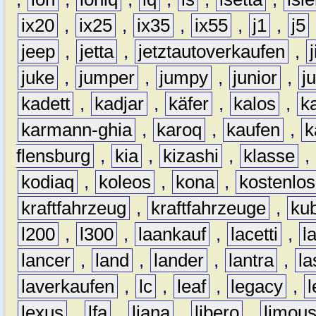
ix20
,
ix25
,
ix35
,
ix55
,
j1
,
j5
jeep
,
jetta
,
jetztautoverkaufen
,
juke
,
jumper
,
jumpy
,
junior
,
j
kadett
,
kadjar
,
käfer
,
kalos
,
k
karmann-ghia
,
karoq
,
kaufen
,
k
flensburg
,
kia
,
kizashi
,
klasse
,
kodiaq
,
koleos
,
kona
,
kostenlos
kraftfahrzeug
,
kraftfahrzeuge
,
kub
l200
,
l300
,
laankauf
,
lacetti
,
l
lancer
,
land
,
lander
,
lantra
,
la
laverkaufen
,
lc
,
leaf
,
legacy
,
lexus
,
lfa
,
liana
,
libero
,
limous