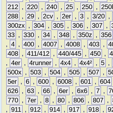
212
,
220
,
240
,
25
,
250
,
250
288
,
29
,
2cv
,
2er
,
3
,
3/20
,
300zx
,
304
,
305
,
306
,
307
,
33
,
330
,
34
,
348
,
350z
,
356
,
4
,
400
,
4007
,
4008
,
403
,
4
408
,
411/412
,
440/445
,
450
,
,
4er
,
4runner
,
4x4
,
4x4²
,
5
,
500x
,
503
,
504
,
505
,
507
,
5
5er
,
6
,
600
,
6008
,
601
,
604
626
,
63
,
66
,
6er
,
6x6
,
7
,
7
770
,
7er
,
8
,
80
,
806
,
807
,
,
911
,
912
,
914
,
917
,
918
,
9