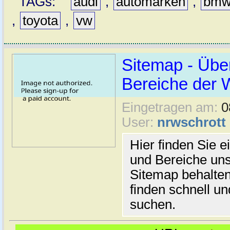
TAGs:
audi
,
automarken
,
bm
,
toyota
,
vw
Sitemap - Über
Bereiche der 
Eingetragen am:
0
User:
nrwschrott
Hier finden Sie e
und Bereiche uns
Sitemap behalten
finden schnell u
suchen.