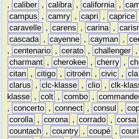
,
caliber
,
calibra
,
california
,
cam
campus
,
camry
,
capri
,
caprice
caravelle
,
carens
,
carina
,
cari
cascada
,
cayenne
,
cayman
,
ce
,
centenario
,
cerato
,
challenger
charmant
,
cherokee
,
cherry
,
ch
citan
,
citigo
,
citroën
,
civic
,
cla
clarus
,
clc-klasse
,
clio
,
clk-kla
klasse
,
colt
,
combo
,
commande
,
concerto
,
connect
,
consul
,
co
corolla
,
corona
,
corrado
,
corsa
countach
,
country
,
coupé
,
couri