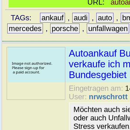
URL:
autoa
TAGs:
ankauf
,
audi
,
auto
,
b
mercedes
,
porsche
,
unfallwagen
Autoankauf Bu
verkaufe ich m
Bundesgebiet
Eingetragen am:
1
User:
nrwschrott
Möchten auch si
oder auch Unfal
Stress verkaufen