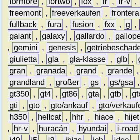
formore
,
fortwo
,
fox
,
fr
,
fr-v
,
freemont
,
freeverkaufen
,
frontera
fullback
,
fura
,
fusion
,
fxx
,
g
,
galant
,
galaxy
,
gallardo
,
gallop
,
gemini
,
genesis
,
getriebeschad
giulietta
,
gla
,
gla-klasse
,
glb
,
gran
,
granada
,
grand
,
grande
grandland
,
großer
,
gs
,
gs/gsa
gt350
,
gt4
,
gt86
,
gta
,
gtb
,
gt
gti
,
gto
,
gto/ankauf
,
gto/verkauf
h350
,
hellcat
,
hhr
,
hiace
,
hijet
,
hr-v
,
huracán
,
hyundai
,
i-road