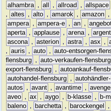
alhambra
,
all
,
allroad
,
allspace
,
altes
,
alto
,
amarok
,
amazon
ampera
,
ampera-e
,
an
,
angebo
aperta
,
applause
,
arena
,
argen
ascona
,
asterion
,
astra
,
asx
,
,
auris
,
auto
,
auto-entsorgen-flen
flensburg
,
auto-verkaufen-flensburg
export-flensburg
,
autoankauf-flensb
autohandel-flensburg
,
autohändler-
autos
,
avant
,
avantime
,
avenge
aveo
,
ax
,
aygo
,
b-klasse
,
b-m
baleno
,
barchetta
,
barockengel