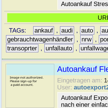
Autoankauf Stress
UR
TAGs:
ankauf
,
audi
,
auto
,
au
gebrauchtwagenhändler
,
nrw
,
po
transoprter
,
unfallauto
,
unfallwag
Autoankauf Fl
Eingetragen am:
1
User:
autoexport
Autoankauf Expo
nach einer einfac