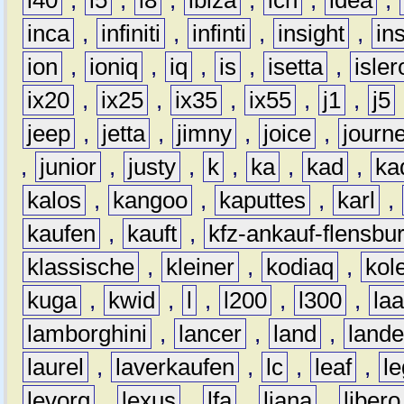
i40
,
i5
,
i8
,
ibiza
,
ich
,
idea
,
inca
,
infiniti
,
infinti
,
insight
,
in
ion
,
ioniq
,
iq
,
is
,
isetta
,
isler
ix20
,
ix25
,
ix35
,
ix55
,
j1
,
j5
jeep
,
jetta
,
jimny
,
joice
,
journ
,
junior
,
justy
,
k
,
ka
,
kad
,
ka
kalos
,
kangoo
,
kaputtes
,
karl
,
kaufen
,
kauft
,
kfz-ankauf-flensbu
klassische
,
kleiner
,
kodiaq
,
kol
kuga
,
kwid
,
l
,
l200
,
l300
,
la
lamborghini
,
lancer
,
land
,
lande
laurel
,
laverkaufen
,
lc
,
leaf
,
l
levorg
,
lexus
,
lfa
,
liana
,
libero