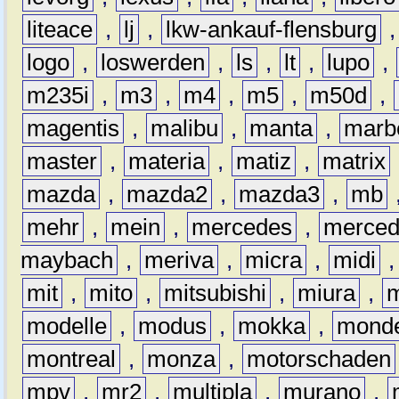
liteace
,
lj
,
lkw-ankauf-flensburg
logo
,
loswerden
,
ls
,
lt
,
lupo
,
m235i
,
m3
,
m4
,
m5
,
m50d
,
magentis
,
malibu
,
manta
,
marb
master
,
materia
,
matiz
,
matrix
mazda
,
mazda2
,
mazda3
,
mb
mehr
,
mein
,
mercedes
,
merce
maybach
,
meriva
,
micra
,
midi
mit
,
mito
,
mitsubishi
,
miura
,
modelle
,
modus
,
mokka
,
mond
montreal
,
monza
,
motorschaden
mpv
,
mr2
,
multipla
,
murano
,