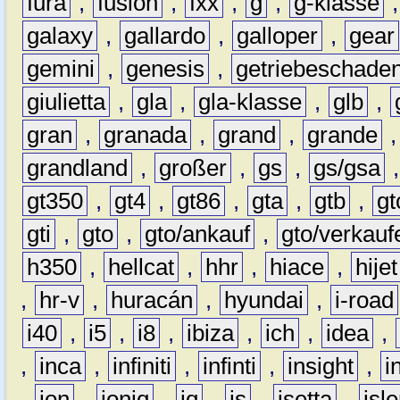
fura
,
fusion
,
fxx
,
g
,
g-klasse
galaxy
,
gallardo
,
galloper
,
gear
gemini
,
genesis
,
getriebeschade
giulietta
,
gla
,
gla-klasse
,
glb
,
gran
,
granada
,
grand
,
grande
grandland
,
großer
,
gs
,
gs/gsa
gt350
,
gt4
,
gt86
,
gta
,
gtb
,
gt
gti
,
gto
,
gto/ankauf
,
gto/verkauf
h350
,
hellcat
,
hhr
,
hiace
,
hijet
,
hr-v
,
huracán
,
hyundai
,
i-road
i40
,
i5
,
i8
,
ibiza
,
ich
,
idea
,
,
inca
,
infiniti
,
infinti
,
insight
,
i
,
ion
,
ioniq
,
iq
,
is
,
isetta
,
isl