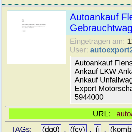
Autoankauf Fl
Gebrauchtwage
Eingetragen am:
1
User:
autoexport
Autoankauf Flen
Ankauf LKW Ank
Ankauf Unfallwa
Export Motorsch
5944000
URL:
auto
TAGs:
(dg0)
,
(fcv)
,
(j
,
(komb