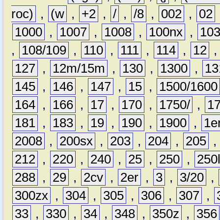
roc)
,
(w
,
+2
,
/
,
/8
,
002
,
02
1000
,
1007
,
1008
,
100nx
,
10
,
108/109
,
110
,
111
,
114
,
12
127
,
12m/15m
,
130
,
1300
,
13
145
,
146
,
147
,
15
,
1500/1600
164
,
166
,
17
,
170
,
1750/
,
1
181
,
183
,
19
,
190
,
1900
,
1e
2008
,
200sx
,
203
,
204
,
205
212
,
220
,
240
,
25
,
250
,
250
288
,
29
,
2cv
,
2er
,
3
,
3/20
,
300zx
,
304
,
305
,
306
,
307
,
33
,
330
,
34
,
348
,
350z
,
356