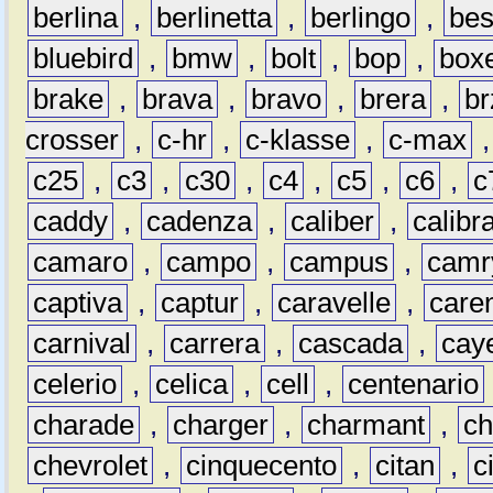
berlina
,
berlinetta
,
berlingo
,
bes
bluebird
,
bmw
,
bolt
,
bop
,
box
brake
,
brava
,
bravo
,
brera
,
br
crosser
,
c-hr
,
c-klasse
,
c-max
c25
,
c3
,
c30
,
c4
,
c5
,
c6
,
c
caddy
,
cadenza
,
caliber
,
calibr
camaro
,
campo
,
campus
,
camr
captiva
,
captur
,
caravelle
,
care
carnival
,
carrera
,
cascada
,
cay
celerio
,
celica
,
cell
,
centenario
charade
,
charger
,
charmant
,
ch
chevrolet
,
cinquecento
,
citan
,
c