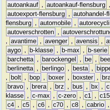
autoankauf
,
autoankauf-flensburg
autoexport-flensburg
,
autohandel-f
flensburg
,
automobile
,
autorecycl
autoverschrotten
,
autoverschrottun
,
avantime
,
avenger
,
avensis
,
a
aygo
,
b-klasse
,
b-max
,
b-serie
barchetta
,
barockengel
,
be
,
be
berlinetta
,
berlingo
,
besta
,
bipp
,
bolt
,
bop
,
boxer
,
boxster
,
br
bravo
,
brera
,
brz
,
bus
,
bx
,
c
klasse
,
c-max
,
c-zero
,
c1
,
c15
c4
,
c5
,
c6
,
c70
,
c8
,
cabrio