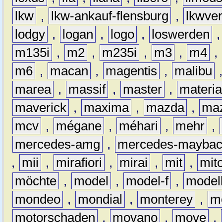
lkw
,
lkw-ankauf-flensburg
,
lkwver
lodgy
,
logan
,
logo
,
loswerden
m135i
,
m2
,
m235i
,
m3
,
m4
,
m6
,
macan
,
magentis
,
malibu
marea
,
massif
,
master
,
materi
maverick
,
maxima
,
mazda
,
ma
mcv
,
mégane
,
méhari
,
mehr
,
mercedes-amg
,
mercedes-mayba
,
mii
,
mirafiori
,
mirai
,
mit
,
mit
möchte
,
model
,
model-f
,
model
mondeo
,
mondial
,
monterey
,
m
motorschaden
,
movano
,
move
,