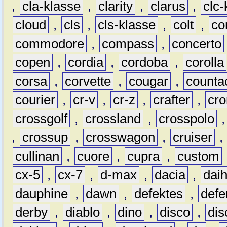
,
cla-klasse
,
clarity
,
clarus
,
clc-
cloud
,
cls
,
cls-klasse
,
colt
,
c
commodore
,
compass
,
concerto
copen
,
cordia
,
cordoba
,
corolla
corsa
,
corvette
,
cougar
,
counta
courier
,
cr-v
,
cr-z
,
crafter
,
cr
crossgolf
,
crossland
,
crosspolo
,
crossup
,
crosswagon
,
cruiser
,
cullinan
,
cuore
,
cupra
,
custom
cx-5
,
cx-7
,
d-max
,
dacia
,
dai
dauphine
,
dawn
,
defektes
,
defe
derby
,
diablo
,
dino
,
disco
,
dis