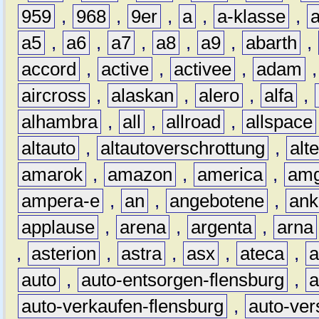
959
,
968
,
9er
,
a
,
a-klasse
,
a5
,
a6
,
a7
,
a8
,
a9
,
abarth
,
accord
,
active
,
activee
,
adam
aircross
,
alaskan
,
alero
,
alfa
,
alhambra
,
all
,
allroad
,
allspace
altauto
,
altautoverschrottung
,
alt
amarok
,
amazon
,
america
,
am
ampera-e
,
an
,
angebotene
,
ank
applause
,
arena
,
argenta
,
arna
,
asterion
,
astra
,
asx
,
ateca
,
a
auto
,
auto-entsorgen-flensburg
,
a
auto-verkaufen-flensburg
,
auto-ver