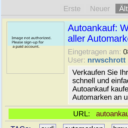
Erste
Neuer
Äl
Autoankauf: W
aller Automar
Eingetragen am:
0
User:
nrwschrott
Verkaufen Sie Ih
schnell und einfa
Autoankauf kaufe
Automarken an un
URL:
autoankau