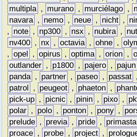
multipla
,
murano
,
murciélago
,
navara
,
nemo
,
neue
,
nicht
,
ni
,
note
,
np300
,
nsx
,
nubira
,
nu
nv400
,
nx
,
octavia
,
ohne
,
oly
,
opel
,
opirus
,
optima
,
orion
,
outlander
,
p1800
,
pajero
,
pajun
panda
,
partner
,
paseo
,
passat
patrol
,
peugeot
,
phaeton
,
phan
pick-up
,
picnic
,
pinin
,
pixo
,
p
polar
,
polo
,
ponton
,
pony
,
por
prelude
,
previa
,
pride
,
primasta
proace
,
probe
,
project
,
prologu