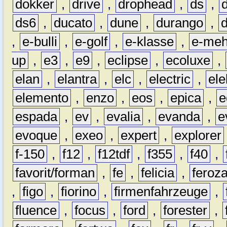
dokker
,
drive
,
drophead
,
ds
,
ds6
,
ducato
,
dune
,
durango
,
,
e-bulli
,
e-golf
,
e-klasse
,
e-meh
up
,
e3
,
e9
,
eclipse
,
ecoluxe
,
elan
,
elantra
,
elc
,
electric
,
ele
elemento
,
enzo
,
eos
,
epica
,
e
espada
,
ev
,
evalia
,
evanda
,
e
evoque
,
exeo
,
expert
,
explorer
f-150
,
f12
,
f12tdf
,
f355
,
f40
,
favorit/forman
,
fe
,
felicia
,
feroz
,
figo
,
fiorino
,
firmenfahrzeuge
,
fluence
,
focus
,
ford
,
forester
,