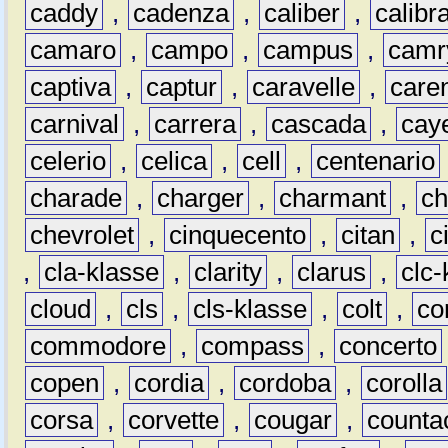
caddy
,
cadenza
,
caliber
,
calibr
camaro
,
campo
,
campus
,
camr
captiva
,
captur
,
caravelle
,
care
carnival
,
carrera
,
cascada
,
cay
celerio
,
celica
,
cell
,
centenario
charade
,
charger
,
charmant
,
ch
chevrolet
,
cinquecento
,
citan
,
c
,
cla-klasse
,
clarity
,
clarus
,
clc-
cloud
,
cls
,
cls-klasse
,
colt
,
c
commodore
,
compass
,
concerto
copen
,
cordia
,
cordoba
,
corolla
corsa
,
corvette
,
cougar
,
counta