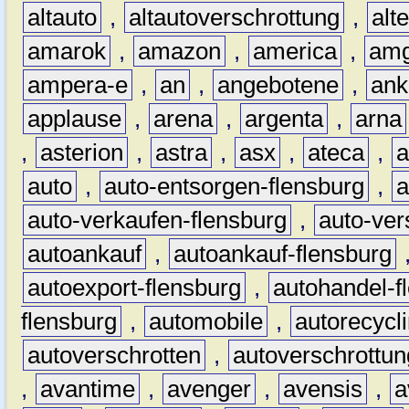
altauto
,
altautoverschrottung
,
alt
amarok
,
amazon
,
america
,
am
ampera-e
,
an
,
angebotene
,
ank
applause
,
arena
,
argenta
,
arna
,
asterion
,
astra
,
asx
,
ateca
,
a
auto
,
auto-entsorgen-flensburg
,
a
auto-verkaufen-flensburg
,
auto-ver
autoankauf
,
autoankauf-flensburg
autoexport-flensburg
,
autohandel-f
flensburg
,
automobile
,
autorecycl
autoverschrotten
,
autoverschrottun
,
avantime
,
avenger
,
avensis
,
a