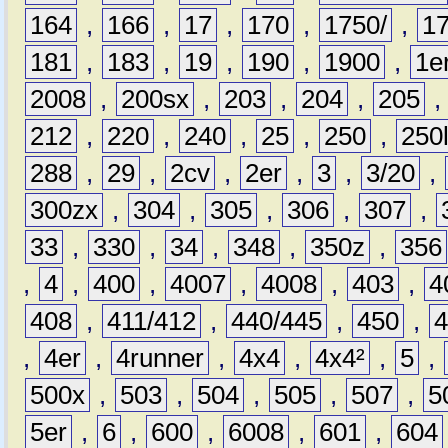
164
,
166
,
17
,
170
,
1750/
,
1
181
,
183
,
19
,
190
,
1900
,
1e
2008
,
200sx
,
203
,
204
,
205
212
,
220
,
240
,
25
,
250
,
250
288
,
29
,
2cv
,
2er
,
3
,
3/20
,
300zx
,
304
,
305
,
306
,
307
,
33
,
330
,
34
,
348
,
350z
,
356
,
4
,
400
,
4007
,
4008
,
403
,
4
408
,
411/412
,
440/445
,
450
,
,
4er
,
4runner
,
4x4
,
4x4²
,
5
,
500x
,
503
,
504
,
505
,
507
,
5
5er
,
6
,
600
,
6008
,
601
,
604