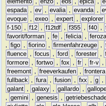
elemento
,
enzo
,
eos
,
epica
,
e
espada
,
ev
,
evalia
,
evanda
,
e
evoque
,
exeo
,
expert
,
explorer
f-150
,
f12
,
f12tdf
,
f355
,
f40
,
favorit/forman
,
fe
,
felicia
,
feroz
,
figo
,
fiorino
,
firmenfahrzeuge
,
fluence
,
focus
,
ford
,
forester
,
formore
,
fortwo
,
fox
,
fr
,
fr-v
,
freemont
,
freeverkaufen
,
frontera
fullback
,
fura
,
fusion
,
fxx
,
g
,
galant
,
galaxy
,
gallardo
,
gallop
,
gemini
,
genesis
,
getriebeschad