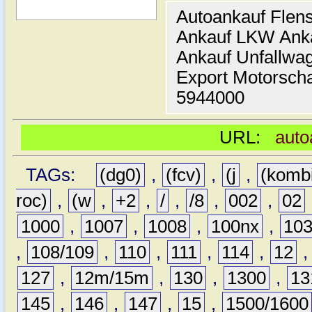
Autoankauf Flen
Ankauf LKW Ank
Ankauf Unfallwa
Export Motorsch
5944000
URL:
auto
TAGs:
(dg0)
,
(fcv)
,
(j
,
(komb
roc)
,
(w
,
+2
,
/
,
/8
,
002
,
02
1000
,
1007
,
1008
,
100nx
,
10
,
108/109
,
110
,
111
,
114
,
12
127
,
12m/15m
,
130
,
1300
,
13
145
,
146
,
147
,
15
,
1500/1600