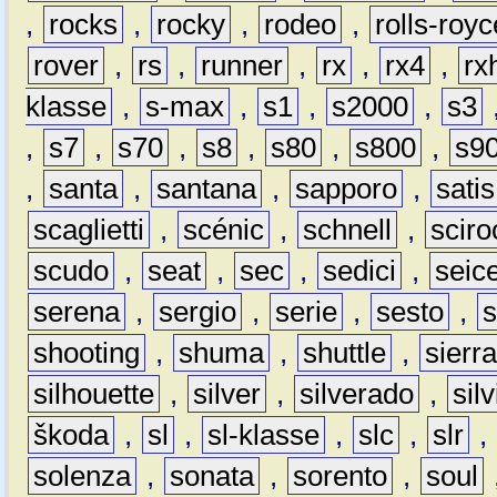
,
rocks
,
rocky
,
rodeo
,
rolls-royc
rover
,
rs
,
runner
,
rx
,
rx4
,
rx
klasse
,
s-max
,
s1
,
s2000
,
s3
,
s7
,
s70
,
s8
,
s80
,
s800
,
s9
,
santa
,
santana
,
sapporo
,
satis
scaglietti
,
scénic
,
schnell
,
sciro
scudo
,
seat
,
sec
,
sedici
,
seic
serena
,
sergio
,
serie
,
sesto
,
shooting
,
shuma
,
shuttle
,
sierr
silhouette
,
silver
,
silverado
,
silv
škoda
,
sl
,
sl-klasse
,
slc
,
slr
,
solenza
,
sonata
,
sorento
,
soul