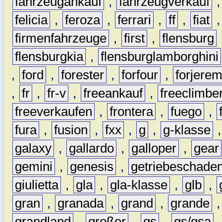
fahrzeugankauf
,
fahrzeugverkauf
felicia
,
feroza
,
ferrari
,
ff
,
fiat
firmenfahrzeuge
,
first
,
flensburg
flensburgkia
,
flensburglamborghini
,
ford
,
forester
,
forfour
,
forjere
,
fr
,
fr-v
,
freeankauf
,
freeclimbe
freeverkaufen
,
frontera
,
fuego
,
fura
,
fusion
,
fxx
,
g
,
g-klasse
galaxy
,
gallardo
,
galloper
,
gear
gemini
,
genesis
,
getriebeschade
giulietta
,
gla
,
gla-klasse
,
glb
,
gran
,
granada
,
grand
,
grande
grandland
,
großer
,
gs
,
gs/gsa