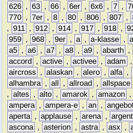
626
,
63
,
66
,
6er
,
6x6
,
7
,
7
770
,
7er
,
8
,
80
,
806
,
807
,
,
911
,
912
,
914
,
917
,
918
,
9
959
,
968
,
9er
,
a
,
a-klasse
,
a5
,
a6
,
a7
,
a8
,
a9
,
abarth
,
accord
,
active
,
activee
,
adam
aircross
,
alaskan
,
alero
,
alfa
,
alhambra
,
all
,
allroad
,
allspace
,
altes
,
alto
,
amarok
,
amazon
ampera
,
ampera-e
,
an
,
angebo
aperta
,
applause
,
arena
,
argen
ascona
,
asterion
,
astra
,
asx
,