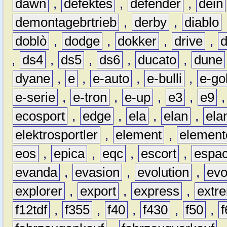
dawn
,
defektes
,
defender
,
dein
demontagebrtrieb
,
derby
,
diablo
doblò
,
dodge
,
dokker
,
drive
,
,
ds4
,
ds5
,
ds6
,
ducato
,
dune
dyane
,
e
,
e-auto
,
e-bulli
,
e-gol
e-serie
,
e-tron
,
e-up
,
e3
,
e9
ecosport
,
edge
,
ela
,
elan
,
ela
elektrosportler
,
element
,
element
eos
,
epica
,
eqc
,
escort
,
espa
evanda
,
evasion
,
evolution
,
ev
explorer
,
export
,
express
,
extr
f12tdf
,
f355
,
f40
,
f430
,
f50
,
f