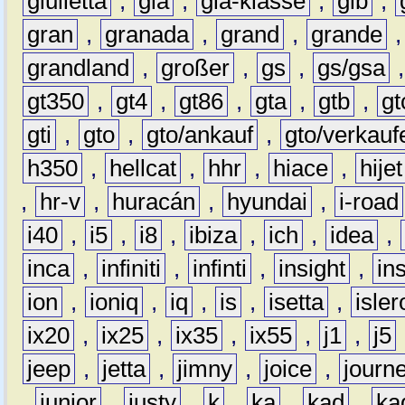
giulietta
,
gla
,
gla-klasse
,
glb
,
gran
,
granada
,
grand
,
grande
grandland
,
großer
,
gs
,
gs/gsa
gt350
,
gt4
,
gt86
,
gta
,
gtb
,
gt
gti
,
gto
,
gto/ankauf
,
gto/verkauf
h350
,
hellcat
,
hhr
,
hiace
,
hijet
,
hr-v
,
huracán
,
hyundai
,
i-road
i40
,
i5
,
i8
,
ibiza
,
ich
,
idea
,
inca
,
infiniti
,
infinti
,
insight
,
in
ion
,
ioniq
,
iq
,
is
,
isetta
,
isler
ix20
,
ix25
,
ix35
,
ix55
,
j1
,
j5
jeep
,
jetta
,
jimny
,
joice
,
journ
,
junior
,
justy
,
k
,
ka
,
kad
,
ka