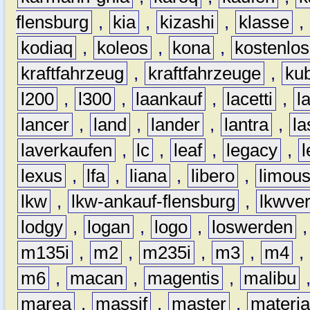
flensburg
,
kia
,
kizashi
,
klasse
,
kodiaq
,
koleos
,
kona
,
kostenlos
kraftfahrzeug
,
kraftfahrzeuge
,
kub
l200
,
l300
,
laankauf
,
lacetti
,
l
lancer
,
land
,
lander
,
lantra
,
la
laverkaufen
,
lc
,
leaf
,
legacy
,
lexus
,
lfa
,
liana
,
libero
,
limous
lkw
,
lkw-ankauf-flensburg
,
lkwver
lodgy
,
logan
,
logo
,
loswerden
m135i
,
m2
,
m235i
,
m3
,
m4
,
m6
,
macan
,
magentis
,
malibu
marea
,
massif
,
master
,
materi