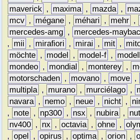
maverick
,
maxima
,
mazda
,
ma
mcv
,
mégane
,
méhari
,
mehr
,
mercedes-amg
,
mercedes-mayba
,
mii
,
mirafiori
,
mirai
,
mit
,
mit
möchte
,
model
,
model-f
,
model
mondeo
,
mondial
,
monterey
,
m
motorschaden
,
movano
,
move
,
multipla
,
murano
,
murciélago
,
navara
,
nemo
,
neue
,
nicht
,
ni
,
note
,
np300
,
nsx
,
nubira
,
nu
nv400
,
nx
,
octavia
,
ohne
,
oly
,
opel
,
opirus
,
optima
,
orion
,