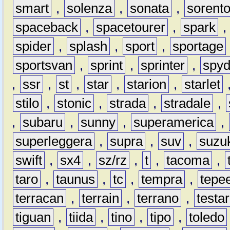
smart
,
solenza
,
sonata
,
sorent
spaceback
,
spacetourer
,
spark
spider
,
splash
,
sport
,
sportage
sportsvan
,
sprint
,
sprinter
,
spyd
,
ssr
,
st
,
star
,
starion
,
starlet
stilo
,
stonic
,
strada
,
stradale
,
,
subaru
,
sunny
,
superamerica
,
superleggera
,
supra
,
suv
,
suzu
swift
,
sx4
,
sz/rz
,
t
,
tacoma
,
taro
,
taunus
,
tc
,
tempra
,
tepe
terracan
,
terrain
,
terrano
,
testa
tiguan
,
tiida
,
tino
,
tipo
,
toledo