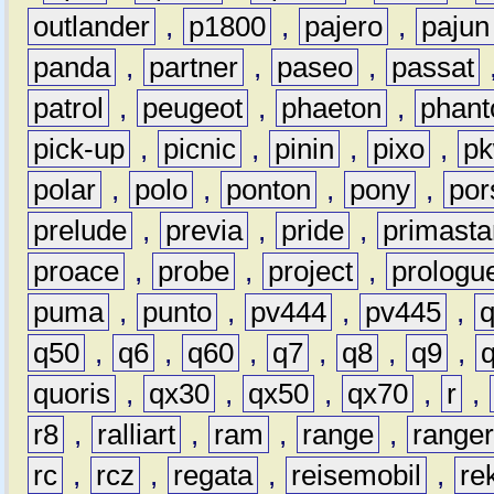
outlander
,
p1800
,
pajero
,
pajun
panda
,
partner
,
paseo
,
passat
patrol
,
peugeot
,
phaeton
,
phan
pick-up
,
picnic
,
pinin
,
pixo
,
p
polar
,
polo
,
ponton
,
pony
,
por
prelude
,
previa
,
pride
,
primasta
proace
,
probe
,
project
,
prologu
puma
,
punto
,
pv444
,
pv445
,
q50
,
q6
,
q60
,
q7
,
q8
,
q9
,
quoris
,
qx30
,
qx50
,
qx70
,
r
,
r8
,
ralliart
,
ram
,
range
,
range
rc
,
rcz
,
regata
,
reisemobil
,
re