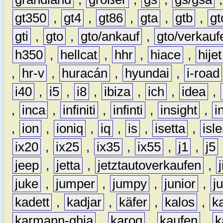
gt350
,
gt4
,
gt86
,
gta
,
gtb
,
gt
gti
,
gto
,
gto/ankauf
,
gto/verkauf
h350
,
hellcat
,
hhr
,
hiace
,
hijet
,
hr-v
,
huracán
,
hyundai
,
i-road
i40
,
i5
,
i8
,
ibiza
,
ich
,
idea
,
,
inca
,
infiniti
,
infinti
,
insight
,
i
,
ion
,
ioniq
,
iq
,
is
,
isetta
,
isl
ix20
,
ix25
,
ix35
,
ix55
,
j1
,
j5
jeep
,
jetta
,
jetztautoverkaufen
,
juke
,
jumper
,
jumpy
,
junior
,
j
kadett
,
kadjar
,
käfer
,
kalos
,
k
karmann-ghia
,
karoq
,
kaufen
,
k