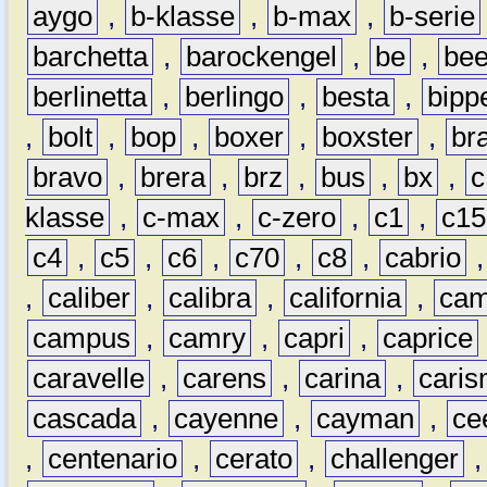
aygo
,
b-klasse
,
b-max
,
b-serie
barchetta
,
barockengel
,
be
,
be
berlinetta
,
berlingo
,
besta
,
bipp
,
bolt
,
bop
,
boxer
,
boxster
,
br
bravo
,
brera
,
brz
,
bus
,
bx
,
c
klasse
,
c-max
,
c-zero
,
c1
,
c15
c4
,
c5
,
c6
,
c70
,
c8
,
cabrio
,
caliber
,
calibra
,
california
,
cam
campus
,
camry
,
capri
,
caprice
caravelle
,
carens
,
carina
,
cari
cascada
,
cayenne
,
cayman
,
ce
,
centenario
,
cerato
,
challenger