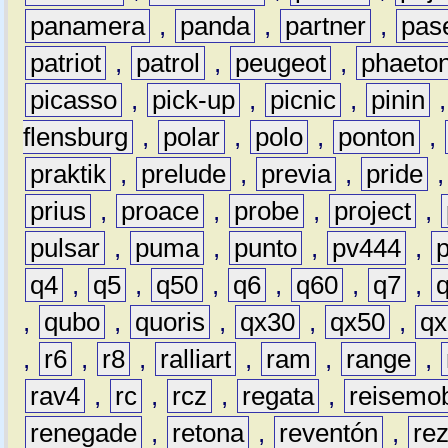
panamera
,
panda
,
partner
,
pas
patriot
,
patrol
,
peugeot
,
phaeto
picasso
,
pick-up
,
picnic
,
pinin
flensburg
,
polar
,
polo
,
ponton
,
praktik
,
prelude
,
previa
,
pride
prius
,
proace
,
probe
,
project
,
pulsar
,
puma
,
punto
,
pv444
,
q4
,
q5
,
q50
,
q6
,
q60
,
q7
,
,
qubo
,
quoris
,
qx30
,
qx50
,
qx
,
r6
,
r8
,
ralliart
,
ram
,
range
,
rav4
,
rc
,
rcz
,
regata
,
reisemob
renegade
,
retona
,
reventón
,
re