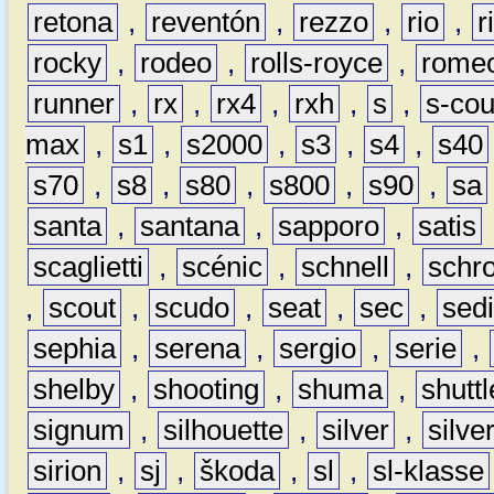
retona
,
reventón
,
rezzo
,
rio
,
r
rocky
,
rodeo
,
rolls-royce
,
rome
runner
,
rx
,
rx4
,
rxh
,
s
,
s-co
max
,
s1
,
s2000
,
s3
,
s4
,
s40
s70
,
s8
,
s80
,
s800
,
s90
,
sa
santa
,
santana
,
sapporo
,
satis
scaglietti
,
scénic
,
schnell
,
schro
,
scout
,
scudo
,
seat
,
sec
,
sedi
sephia
,
serena
,
sergio
,
serie
,
shelby
,
shooting
,
shuma
,
shuttl
signum
,
silhouette
,
silver
,
silve
sirion
,
sj
,
škoda
,
sl
,
sl-klasse