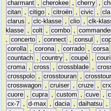
charmant
,
cherokee
,
cherry
,
ch
citan
,
citigo
,
citroën
,
civic
,
cla
clarus
,
clc-klasse
,
clio
,
clk-kla
klasse
,
colt
,
combo
,
commande
,
concerto
,
connect
,
consul
,
co
corolla
,
corona
,
corrado
,
corsa
countach
,
country
,
coupé
,
couri
croma
,
cross
,
crossblade
,
cros
crosspolo
,
crosstouran
,
crosstou
crosswagon
,
cruiser
,
cruze
,
cr
cuore
,
cupra
,
custom
,
cuve
,
cx-7
,
d-max
,
dacia
,
daihatsu
,