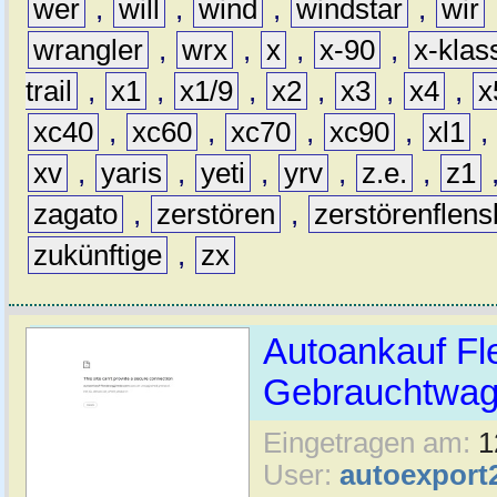
wer
,
will
,
wind
,
windstar
,
wir
wrangler
,
wrx
,
x
,
x-90
,
x-klas
trail
,
x1
,
x1/9
,
x2
,
x3
,
x4
,
x
xc40
,
xc60
,
xc70
,
xc90
,
xl1
,
xv
,
yaris
,
yeti
,
yrv
,
z.e.
,
z1
zagato
,
zerstören
,
zerstörenflen
zukünftige
,
zx
Autoankauf Fl
Gebrauchtwage
Eingetragen am:
1
User:
autoexport