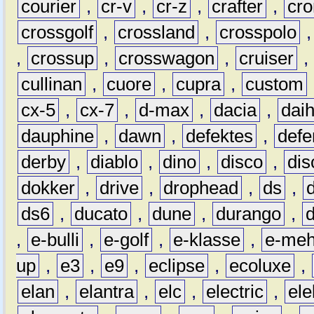
courier
,
cr-v
,
cr-z
,
crafter
,
cr
crossgolf
,
crossland
,
crosspolo
,
crossup
,
crosswagon
,
cruiser
,
cullinan
,
cuore
,
cupra
,
custom
cx-5
,
cx-7
,
d-max
,
dacia
,
dai
dauphine
,
dawn
,
defektes
,
defe
derby
,
diablo
,
dino
,
disco
,
dis
dokker
,
drive
,
drophead
,
ds
,
ds6
,
ducato
,
dune
,
durango
,
,
e-bulli
,
e-golf
,
e-klasse
,
e-meh
up
,
e3
,
e9
,
eclipse
,
ecoluxe
,
elan
,
elantra
,
elc
,
electric
,
ele