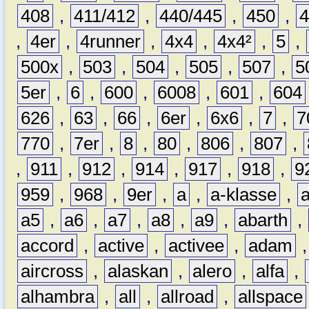
408
,
411/412
,
440/445
,
450
,
,
4er
,
4runner
,
4x4
,
4x4²
,
5
,
500x
,
503
,
504
,
505
,
507
,
5
5er
,
6
,
600
,
6008
,
601
,
604
626
,
63
,
66
,
6er
,
6x6
,
7
,
7
770
,
7er
,
8
,
80
,
806
,
807
,
,
911
,
912
,
914
,
917
,
918
,
9
959
,
968
,
9er
,
a
,
a-klasse
,
a5
,
a6
,
a7
,
a8
,
a9
,
abarth
,
accord
,
active
,
activee
,
adam
aircross
,
alaskan
,
alero
,
alfa
,
alhambra
,
all
,
allroad
,
allspace