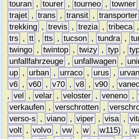
touran
,
tourer
,
tourneo
,
towner
trajet
,
trans
,
transit
,
transporter
trekking
,
trevis
,
trezia
,
tribeca
trs
,
tt
,
tts
,
tucson
,
tundra
,
tu
twingo
,
twintop
,
twizy
,
typ
,
ty
unfallfahrzeuge
,
unfallwagen
,
un
up
,
urban
,
urraco
,
urus
,
urva
v6
,
v60
,
v70
,
v8
,
v90
,
vane
,
vel
,
velar
,
veloster
,
veneno
,
verkaufen
,
verschrotten
,
verschro
verso-s
,
viano
,
viper
,
visa
,
vi
volt
,
volvo
,
vw
,
w
,
w115)
,
w