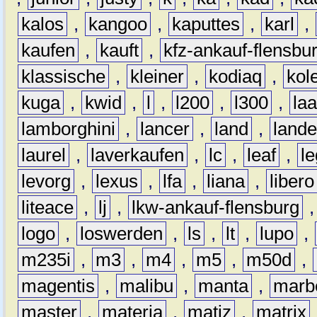
kalos
,
kangoo
,
kaputtes
,
karl
,
kaufen
,
kauft
,
kfz-ankauf-flensbu
klassische
,
kleiner
,
kodiaq
,
kol
kuga
,
kwid
,
l
,
l200
,
l300
,
la
lamborghini
,
lancer
,
land
,
lande
laurel
,
laverkaufen
,
lc
,
leaf
,
l
levorg
,
lexus
,
lfa
,
liana
,
libero
liteace
,
lj
,
lkw-ankauf-flensburg
logo
,
loswerden
,
ls
,
lt
,
lupo
,
m235i
,
m3
,
m4
,
m5
,
m50d
,
magentis
,
malibu
,
manta
,
marb
master
,
materia
,
matiz
,
matrix