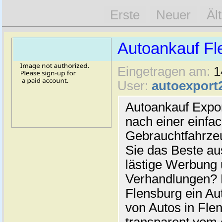
Erste
Neuer
Äl
Autoankauf Fl
Eingetragen am:
1
User:
autoexport
Autoankauf Expo
nach einer einfac
Gebrauchtfahrze
Sie das Beste au
lästige Werbung
Verhandlungen? 
Flensburg ein Au
von Autos in Flen