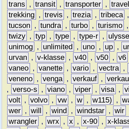
trans
,
transit
,
transporter
,
travel
trekking
,
trevis
,
trezia
,
tribeca
tucson
,
tundra
,
turbo
,
turismo
twizy
,
typ
,
type
,
type-r
,
ulyss
unimog
,
unlimited
,
uno
,
up
,
u
urvan
,
v-klasse
,
v40
,
v50
,
v6
vaneo
,
vanette
,
vario
,
vectra
,
veneno
,
venga
,
verkauf
,
verkau
,
verso-s
,
viano
,
viper
,
visa
,
v
volt
,
volvo
,
vw
,
w
,
w115)
,
w
wer
,
will
,
wind
,
windstar
,
wir
wrangler
,
wrx
,
x
,
x-90
,
x-klas