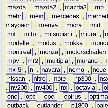
mazda
,
mazda2
,
mazda3
,
mb
mehr
,
mein
,
mercedes
,
merce
maybach
,
meriva
,
micra
,
midi
mit
,
mito
,
mitsubishi
,
miura
,
modelle
,
modus
,
mokka
,
mond
montreal
,
monza
,
motorschaden
mpv
,
mr2
,
multipla
,
murano
,
mx-5
,
n
,
navara
,
nemo
,
neue
nissan
,
nitro
,
note
,
np300
,
ns
,
nv200
,
nv400
,
nx
,
octavia
,
o
one
,
opc
,
opel
,
opirus
,
optim
outback
,
outlander
,
p1800
,
paje