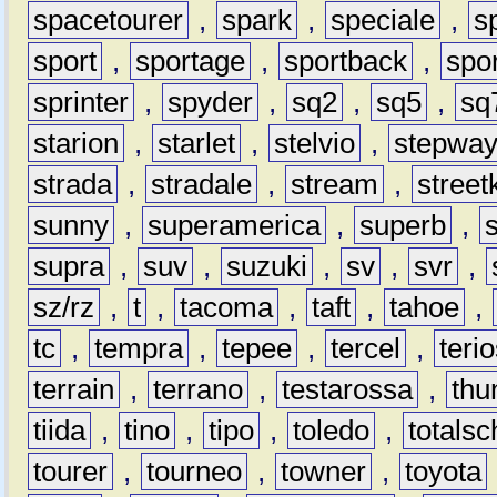
spacetourer
,
spark
,
speciale
,
s
sport
,
sportage
,
sportback
,
spo
sprinter
,
spyder
,
sq2
,
sq5
,
sq
starion
,
starlet
,
stelvio
,
stepwa
strada
,
stradale
,
stream
,
street
sunny
,
superamerica
,
superb
,
supra
,
suv
,
suzuki
,
sv
,
svr
,
sz/rz
,
t
,
tacoma
,
taft
,
tahoe
,
tc
,
tempra
,
tepee
,
tercel
,
teri
terrain
,
terrano
,
testarossa
,
thu
tiida
,
tino
,
tipo
,
toledo
,
totals
tourer
,
tourneo
,
towner
,
toyota