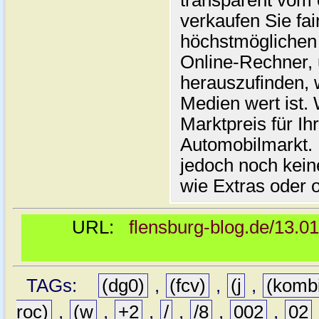
transparent vom 
verkaufen Sie fai
höchstmöglichen 
Online-Rechner,
herauszufinden, w
Medien wert ist. 
Marktpreis für I
Automobilmarkt. 
jedoch noch kein
wie Extras oder 
URL:
flensburg-blog.de/13.0
TAGs:
(dg0)
,
(fcv)
,
(j
,
(komb
roc)
,
(w
,
+2
,
/
,
/8
,
002
,
02