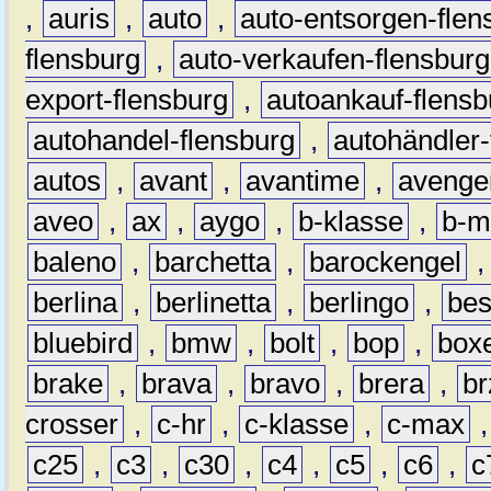
,
auris
,
auto
,
auto-entsorgen-flen
flensburg
,
auto-verkaufen-flensburg
export-flensburg
,
autoankauf-flensb
autohandel-flensburg
,
autohändler-
autos
,
avant
,
avantime
,
avenge
aveo
,
ax
,
aygo
,
b-klasse
,
b-m
baleno
,
barchetta
,
barockengel
berlina
,
berlinetta
,
berlingo
,
bes
bluebird
,
bmw
,
bolt
,
bop
,
box
brake
,
brava
,
bravo
,
brera
,
br
crosser
,
c-hr
,
c-klasse
,
c-max
c25
,
c3
,
c30
,
c4
,
c5
,
c6
,
c