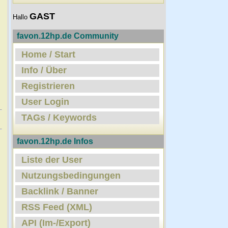
GAST
Hallo
favon.12hp.de Community
Home / Start
Info / Über
Registrieren
User Login
TAGs / Keywords
favon.12hp.de Infos
Liste der User
Nutzungsbedingungen
Backlink / Banner
RSS Feed (XML)
API (Im-/Export)