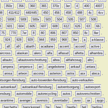
,
350z
,
356
,
360
,
365
,
370z
,
3er
,
4
,
400
,
4007
,
08
,
411/412
,
440/445
,
450
,
456
,
458
,
488
,
4c
,
4cv
,
0
,
5008
,
500l
,
500x
,
503
,
504
,
505
,
507
,
508
,
8
,
601
,
604
,
605
,
607
,
608
,
612
,
626
,
63
,
66
,
75
,
770
,
7er
,
8
,
80
,
806
,
807
,
850
,
8c
,
8er
,
,
924
,
928
,
929
,
944
,
959
,
968
,
9er
,
a
,
a-klasse
,
7
,
a8
,
a9
,
abarth
,
acadiane
,
accent
,
accord
,
active
,
aircross
,
alaskan
,
alero
,
alfa
,
alfasud
,
alfetta
,
alhambra
,
,
altauto
,
altautoverschrottung
,
altea
,
altfahrzeug
,
alto
,
,
ampera
,
ampera-e
,
an
,
angebotene
,
ankauf
,
antara
,
,
arosa
,
arteon
,
ascona
,
asterion
,
astra
,
asx
,
ateca
,
ntsorgen-flensburg
,
auto-loswerden-flensburg
,
auto-verkaufen-
autoankauf
,
autoankauf-flensburg
,
autoentsorgung
,
autoexport-
lensburg
,
automobile
,
autorecycling
,
autos
,
autoverschrotten
,
avantime
,
avenger
,
avensis
,
aventador
,
aveo
,
ax
,
aygo
,
,
barchetta
,
barockengel
,
be
,
bee
,
beetle
,
bel
,
berlina
,