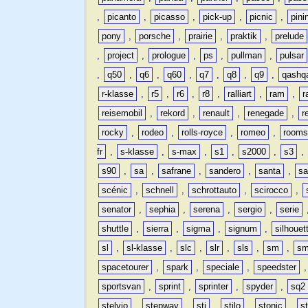
,
picanto
,
picasso
,
pick-up
,
picnic
,
pini
pony
,
porsche
,
prairie
,
praktik
,
prelude
,
project
,
prologue
,
ps
,
pullman
,
pulsar
,
q50
,
q6
,
q60
,
q7
,
q8
,
q9
,
qashq
r-klasse
,
r5
,
r6
,
r8
,
ralliart
,
ram
,
r
reisemobil
,
rekord
,
renault
,
renegade
,
r
rocky
,
rodeo
,
rolls-royce
,
romeo
,
rooms
fr
,
s-klasse
,
s-max
,
s1
,
s2000
,
s3
,
s90
,
sa
,
safrane
,
sandero
,
santa
,
sa
scénic
,
schnell
,
schrottauto
,
scirocco
,
senator
,
sephia
,
serena
,
sergio
,
serie
shuttle
,
sierra
,
sigma
,
signum
,
silhouet
sl
,
sl-klasse
,
slc
,
slr
,
sls
,
sm
,
sm
spacetourer
,
spark
,
speciale
,
speedster
sportsvan
,
sprint
,
sprinter
,
spyder
,
sq2
stelvio
,
stepway
,
sti
,
stilo
,
stonic
,
s