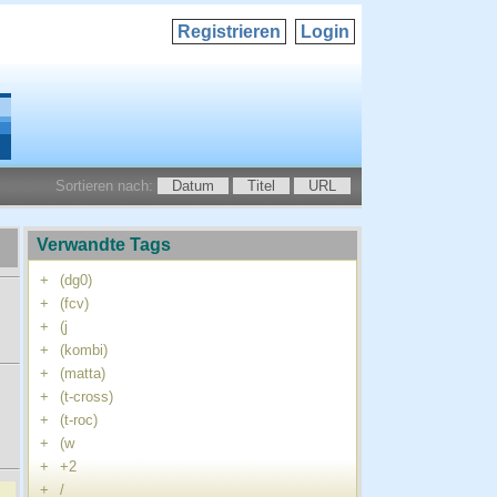
Registrieren
Login
Sortieren nach:
Datum
Titel
URL
Verwandte Tags
+
(dg0)
+
(fcv)
+
(j
+
(kombi)
+
(matta)
+
(t-cross)
+
(t-roc)
+
(w
+
+2
+
/