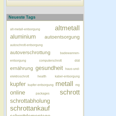
Neueste Tags
altmetall
alt-metall-entsorgung
aluminium
autoentsorgung
autoschrott-entsorgung
autoverschrottung
badewannen-
entsorgung
computerschrott
diät
gesundheit
ernährung
haus-und-
elektroschrott
health
kabel-entsorgung
metall
kupfer
kupfer-entsorgung
mg
schrott
online
packages
schrottabholung
schrottankauf
schrottdemontage