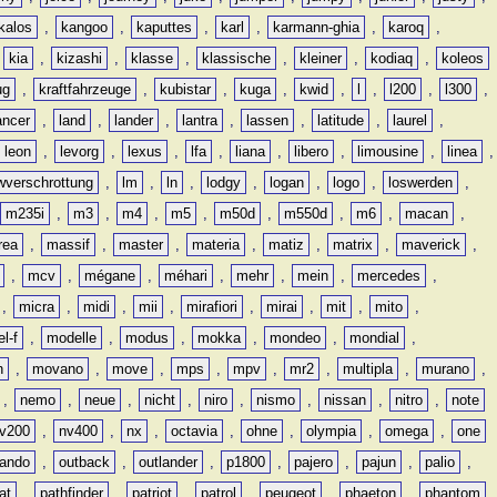
kalos
,
kangoo
,
kaputtes
,
karl
,
karmann-ghia
,
karoq
,
,
kia
,
kizashi
,
klasse
,
klassische
,
kleiner
,
kodiaq
,
koleos
ug
,
kraftfahrzeuge
,
kubistar
,
kuga
,
kwid
,
l
,
l200
,
l300
,
ancer
,
land
,
lander
,
lantra
,
lassen
,
latitude
,
laurel
,
leon
,
levorg
,
lexus
,
lfa
,
liana
,
libero
,
limousine
,
linea
,
wverschrottung
,
lm
,
ln
,
lodgy
,
logan
,
logo
,
loswerden
,
m235i
,
m3
,
m4
,
m5
,
m50d
,
m550d
,
m6
,
macan
,
rea
,
massif
,
master
,
materia
,
matiz
,
matrix
,
maverick
,
,
mcv
,
mégane
,
méhari
,
mehr
,
mein
,
mercedes
,
,
micra
,
midi
,
mii
,
mirafiori
,
mirai
,
mit
,
mito
,
l-f
,
modelle
,
modus
,
mokka
,
mondeo
,
mondial
,
n
,
movano
,
move
,
mps
,
mpv
,
mr2
,
multipla
,
murano
,
,
nemo
,
neue
,
nicht
,
niro
,
nismo
,
nissan
,
nitro
,
note
v200
,
nv400
,
nx
,
octavia
,
ohne
,
olympia
,
omega
,
one
lando
,
outback
,
outlander
,
p1800
,
pajero
,
pajun
,
palio
,
at
,
pathfinder
,
patriot
,
patrol
,
peugeot
,
phaeton
,
phantom