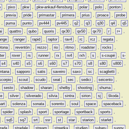
n
,
pixo
,
pkw
,
pkw-ankauf-flensburg
,
polar
,
polo
,
ponton
,
,
previa
,
pride
,
primastar
,
primera
,
prius
,
proace
,
probe
,
puma
,
punto
,
pv444
,
pv445
,
q2
,
q3
,
q30
,
q4
,
q5
ai
,
quattro
,
qubo
,
quoris
,
qx30
,
qx50
,
qx70
,
r
,
r+
,
ange
,
ranger
,
rapid
,
raptor
,
rav4
,
rc
,
rcz
,
regata
,
etona
,
reventón
,
rezzo
,
rio
,
ritmo
,
roadster
,
rocks
,
ter
,
rover
,
rs
,
runner
,
rx
,
rx4
,
rxh
,
s
,
s-coupé
,
s-
s4
,
s40
,
s5
,
s6
,
s60
,
s7
,
s70
,
s8
,
s80
,
s800
,
ntana
,
sapporo
,
satis
,
saveiro
,
saxo
,
sc
,
scaglietti
,
scorpio
,
scout
,
scudo
,
seat
,
sec
,
sedici
,
seicento
,
,
sesto
,
shadow
,
sharan
,
shelby
,
shooting
,
shuma
,
te
,
silver
,
silverado
,
silvia
,
sintra
,
sirion
,
sj
,
škoda
,
art
,
solenza
,
sonata
,
sorento
,
soul
,
space
,
spaceback
,
,
spider
,
splash
,
sport
,
sportage
,
sportback
,
sports
,
,
sq5
,
sq7
,
srt
,
ssr
,
st
,
star
,
starion
,
starlet
,
trada
,
stradale
,
stream
,
streetka
,
studien
,
subaru
,
sunny
,