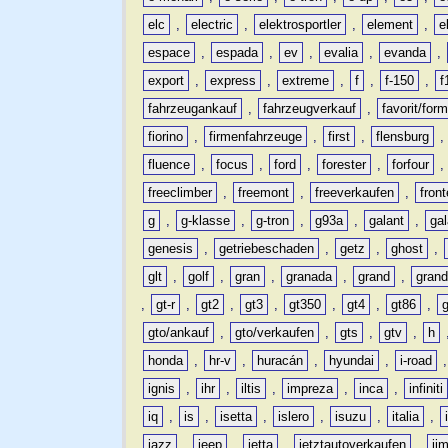
elc
,
electric
,
elektrosportler
,
element
,
e
espace
,
espada
,
ev
,
evalia
,
evanda
,
export
,
express
,
extreme
,
f
,
f-150
,
f
fahrzeugankauf
,
fahrzeugverkauf
,
favorit/for
fiorino
,
firmenfahrzeuge
,
first
,
flensburg
fluence
,
focus
,
ford
,
forester
,
forfour
freeclimber
,
freemont
,
freeverkaufen
,
front
g
,
g-klasse
,
g-tron
,
g93a
,
galant
,
ga
genesis
,
getriebeschaden
,
getz
,
ghost
,
glt
,
golf
,
gran
,
granada
,
grand
,
gran
,
gt-r
,
gt2
,
gt3
,
gt350
,
gt4
,
gt86
,
gto/ankauf
,
gto/verkaufen
,
gts
,
gtv
,
h
honda
,
hr-v
,
huracán
,
hyundai
,
i-road
ignis
,
ihr
,
iltis
,
impreza
,
inca
,
infiniti
iq
,
is
,
isetta
,
islero
,
isuzu
,
italia
,
jazz
,
jeep
,
jetta
,
jetztautoverkaufen
,
ji