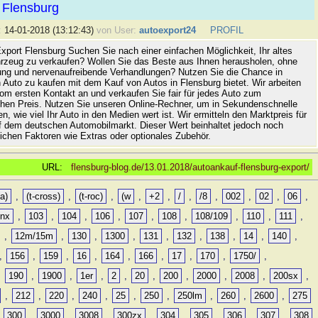
 Flensburg
:
14-01-2018 (13:12:43)
von User:
autoexport24
PROFIL
xport Flensburg Suchen Sie nach einer einfachen Möglichkeit, Ihr altes
rzeug zu verkaufen? Wollen Sie das Beste aus Ihnen herausholen, ohne
ung und nervenaufreibende Verhandlungen? Nutzen Sie die Chance in
 Auto zu kaufen mit dem Kauf von Autos in Flensburg bietet. Wir arbeiten
vom ersten Kontakt an und verkaufen Sie fair für jedes Auto zum
hen Preis. Nutzen Sie unseren Online-Rechner, um in Sekundenschnelle
n, wie viel Ihr Auto in den Medien wert ist. Wir ermitteln den Marktpreis für
uf dem deutschen Automobilmarkt. Dieser Wert beinhaltet jedoch noch
lichen Faktoren wie Extras oder optionales Zubehör.
URL:
flensburg-blog.de/13.01.2018/autoankauf-flensburg-export/
a)
,
(t-cross)
,
(t-roc)
,
(w
,
+2
,
/
,
/8
,
002
,
02
,
06
,
0nx
,
103
,
104
,
106
,
107
,
108
,
108/109
,
110
,
111
,
,
12m/15m
,
130
,
1300
,
131
,
132
,
138
,
14
,
140
,
,
156
,
159
,
16
,
164
,
166
,
17
,
170
,
1750/
,
,
190
,
1900
,
1er
,
2
,
20
,
200
,
2000
,
2008
,
200sx
,
,
212
,
220
,
240
,
25
,
250
,
250lm
,
260
,
2600
,
275
,
300
,
3000
,
3008
,
300zx
,
304
,
305
,
306
,
307
,
308