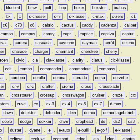
,
bluebird
,
bmw
,
bolt
,
bop
,
boxer
,
boxster
,
brabus
,
,
bx
,
c
,
c-crosser
,
c-hr
,
c-klasse
,
c-max
,
c-zero
,
c1
,
c6
,
c70
,
c8
,
cabrio
,
cactus
,
caddy
,
cadenza
,
caliber
campo
,
campus
,
camry
,
capri
,
caprice
,
captiva
,
captur
,
ival
,
carrera
,
cascada
,
cayenne
,
cayman
,
cee'd
,
celerio
,
ger
,
charade
,
charger
,
charmant
,
cherokee
,
cherry
,
troën
,
civic
,
cla
,
cla-klasse
,
clarity
,
clarus
,
clc-klasse
,
,
colt
,
combo
,
commander
,
commodore
,
compass
,
ia
,
cordoba
,
corolla
,
corona
,
corrado
,
corsa
,
corvette
,
ier
,
cr-v
,
cr-z
,
crafter
,
croma
,
cross
,
crossblade
,
an
,
crosstourer
,
crossup
,
crosswagon
,
cruiser
,
cruze
,
crx
stom
,
cuve
,
cx
,
cx-3
,
cx-4
,
cx-5
,
cx-7
,
d-max
,
,
dawn
,
defektes
,
defender
,
dein
,
demio
,
demontagebrtrieb
,
,
doblò
,
dodge
,
dokker
,
drive
,
drophead
,
ds
,
ds2
,
ds3
,
o
,
duster
,
dyane
,
e
,
e-auto
,
e-bulli
,
e-golf
,
e-klasse
,
9
,
eclipse
,
ecoluxe
,
ecosport
,
edge
,
ela
,
elan
,
elantra
,