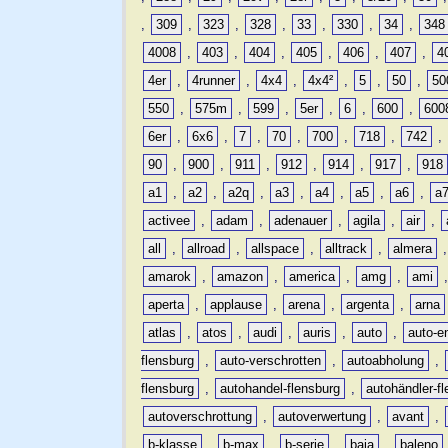
,
309
,
323
,
328
,
33
,
330
,
34
,
348
4008
,
403
,
404
,
405
,
406
,
407
,
4
4er
,
4runner
,
4x4
,
4x4²
,
5
,
50
,
50
550
,
575m
,
599
,
5er
,
6
,
600
,
600
6er
,
6x6
,
7
,
70
,
700
,
718
,
742
,
90
,
900
,
911
,
912
,
914
,
917
,
918
a1
,
a2
,
a2q
,
a3
,
a4
,
a5
,
a6
,
a
activee
,
adam
,
adenauer
,
agila
,
air
,
all
,
allroad
,
allspace
,
alltrack
,
almera
amarok
,
amazon
,
america
,
amg
,
ami
aperta
,
applause
,
arena
,
argenta
,
arna
atlas
,
atos
,
audi
,
auris
,
auto
,
auto-e
flensburg
,
auto-verschrotten
,
autoabholung
,
flensburg
,
autohandel-flensburg
,
autohändler-f
autoverschrottung
,
autoverwertung
,
avant
,
b-klasse
,
b-max
,
b-serie
,
baja
,
baleno