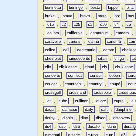
berlinetta
,
berlingo
,
besta
,
bipper
,
blitz
brake
,
brava
,
bravo
,
brera
,
brz
,
bus
,
c15
,
c2
,
c25
,
c3
,
c30
,
c4
,
c5
,
calibra
,
california
,
camargue
,
camaro
,
caravelle
,
carens
,
carina
,
carisma
,
carn
celica
,
cell
,
centenario
,
cerato
,
challen
chevrolet
,
cinquecento
,
citan
,
citigo
,
ci
clio
,
clk-klasse
,
cloud
,
cls
,
cls-klasse
concerto
,
connect
,
consul
,
copen
,
cord
cougar
,
countach
,
country
,
coupé
,
cour
crossgolf
,
crossland
,
crosspolo
,
crosstour
,
ct
,
cube
,
cullinan
,
cuore
,
cupra
,
cu
dacia
,
daihatsu
,
daily
,
dart
,
dauphine
derby
,
diablo
,
dino
,
disco
,
discovery
ds4
,
ds5
,
ds6
,
ducato
,
dune
,
durang
e-mehari
,
e-serie
,
e-tron
,
e-up
,
e3
,
e