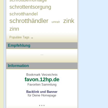
schrottentsorgung
schrotthandel
schrotthändler
zink
umrah
zinn
Populäre Tags
→
Empfehlung
...
Information
Bookmark Verzeichnis
favon.12hp.de
Favoriten Sammlung
Backlink und Banner
für Deine Homepage
* * *