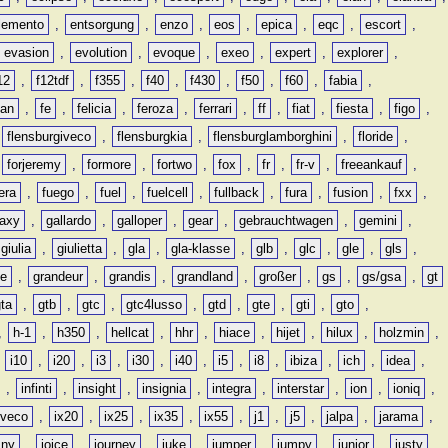
lemento
,
entsorgung
,
enzo
,
eos
,
epica
,
eqc
,
escort
,
evasion
,
evolution
,
evoque
,
exeo
,
expert
,
explorer
,
12
,
f12tdf
,
f355
,
f40
,
f430
,
f50
,
f60
,
fabia
,
man
,
fe
,
felicia
,
feroza
,
ferrari
,
ff
,
fiat
,
fiesta
,
figo
,
,
flensburgiveco
,
flensburgkia
,
flensburglamborghini
,
floride
,
,
forjeremy
,
formore
,
fortwo
,
fox
,
fr
,
fr-v
,
freeankauf
,
era
,
fuego
,
fuel
,
fuelcell
,
fullback
,
fura
,
fusion
,
fxx
,
laxy
,
gallardo
,
galloper
,
gear
,
gebrauchtwagen
,
gemini
,
giulia
,
giulietta
,
gla
,
gla-klasse
,
glb
,
glc
,
gle
,
gls
,
de
,
grandeur
,
grandis
,
grandland
,
großer
,
gs
,
gs/gsa
,
gt
gta
,
gtb
,
gtc
,
gtc4lusso
,
gtd
,
gte
,
gti
,
gto
,
,
h-1
,
h350
,
hellcat
,
hhr
,
hiace
,
hijet
,
hilux
,
holzmin
,
,
i10
,
i20
,
i3
,
i30
,
i40
,
i5
,
i8
,
ibiza
,
ich
,
idea
,
,
infinti
,
insight
,
insignia
,
integra
,
interstar
,
ion
,
ioniq
,
iveco
,
ix20
,
ix25
,
ix35
,
ix55
,
j1
,
j5
,
jalpa
,
jarama
,
mny
,
joice
,
journey
,
juke
,
jumper
,
jumpy
,
junior
,
justy
,