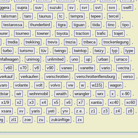
ggera
,
supra
,
suv
,
suzuki
,
sv
,
svr
,
svt
,
svx
,
swift
,
talisman
,
taro
,
taunus
,
tc
,
tempra
,
tepee
,
tercel
,
,
testarossa
,
thunderbird
,
tigra
,
tiguan
,
tiida
,
tino
,
tipo
,
ourer
,
tourneo
,
towner
,
toyota
,
traction
,
trafic
,
trajet
,
,
tredia
,
trekking
,
trevis
,
trezia
,
tribeca
,
trockenlegung
,
,
turbo
,
turismo
,
tüv
,
twingo
,
twintop
,
twizy
,
typ
,
type
nfallwagen
,
unimog
,
unlimited
,
uno
,
up
,
urban
,
urraco
,
,
v60
,
v70
,
v8
,
v90
,
vaneo
,
vanette
,
vario
,
vectra
,
verkauf
,
verkaufen
,
verschrotten
,
verschrottenflensburg
,
verso
,
varo
,
volante
,
volt
,
volvo
,
vw
,
w
,
w115)
,
wagon
,
dstar
,
wir
,
wohnmobil
,
wraith
,
wrangler
,
wrx
,
x
,
x-90
,
x1/9
,
x2
,
x3
,
x4
,
x5
,
x6
,
x7
,
xantia
,
xc40
,
xc60
xsara
,
xv
,
yaris
,
yeti
,
yrv
,
z.e.
,
z1
,
z3
,
z4
,
z8
,
rg
,
zl1
,
zoe
,
zu
,
zukünftige
,
zx