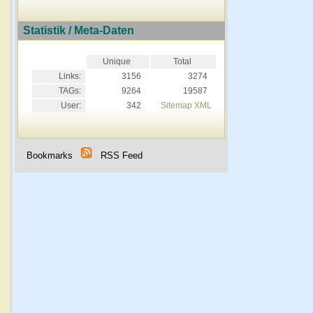
Statistik / Meta-Daten
Unique
Total
Links:
3156
3274
TAGs:
9264
19587
User:
342
Sitemap XML
Bookmarks
RSS Feed