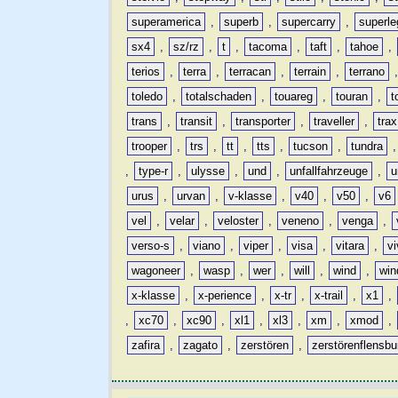
superamerica
,
superb
,
supercarry
,
superle
sx4
,
sz/rz
,
t
,
tacoma
,
taft
,
tahoe
,
terios
,
terra
,
terracan
,
terrain
,
terrano
toledo
,
totalschaden
,
touareg
,
touran
,
t
trans
,
transit
,
transporter
,
traveller
,
trax
trooper
,
trs
,
tt
,
tts
,
tucson
,
tundra
,
type-r
,
ulysse
,
und
,
unfallfahrzeuge
,
u
urus
,
urvan
,
v-klasse
,
v40
,
v50
,
v6
vel
,
velar
,
veloster
,
veneno
,
venga
,
verso-s
,
viano
,
viper
,
visa
,
vitara
,
vi
wagoneer
,
wasp
,
wer
,
will
,
wind
,
win
x-klasse
,
x-perience
,
x-tr
,
x-trail
,
x1
,
,
xc70
,
xc90
,
xl1
,
xl3
,
xm
,
xmod
,
zafira
,
zagato
,
zerstören
,
zerstörenflensbu