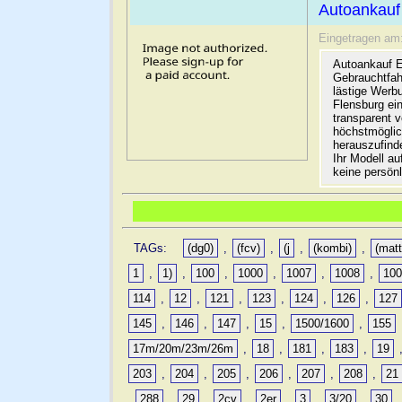
Autoankauf
Eingetragen am
Autoankauf E
Gebrauchtfah
lästige Werb
Flensburg ein
transparent 
höchstmöglic
herauszufinde
Ihr Modell a
keine persön
TAGs:
(dg0)
,
(fcv)
,
(j
,
(kombi)
,
(matt
1
,
1)
,
100
,
1000
,
1007
,
1008
,
10
114
,
12
,
121
,
123
,
124
,
126
,
127
145
,
146
,
147
,
15
,
1500/1600
,
155
17m/20m/23m/26m
,
18
,
181
,
183
,
19
203
,
204
,
205
,
206
,
207
,
208
,
21
,
288
,
29
,
2cv
,
2er
,
3
,
3/20
,
30