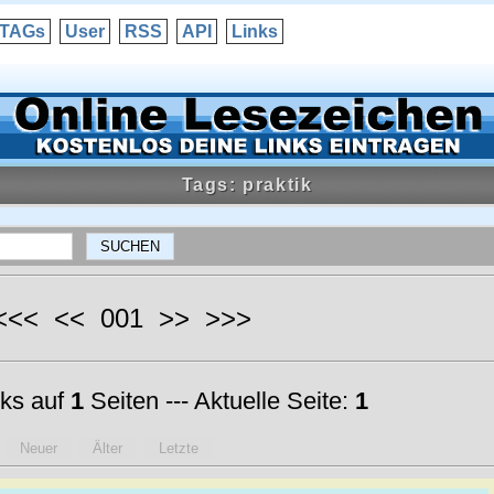
TAGs
User
RSS
API
Links
Tags: praktik
 <<< << 001 >> >>>
ks auf
1
Seiten --- Aktuelle Seite:
1
Neuer
Älter
Letzte