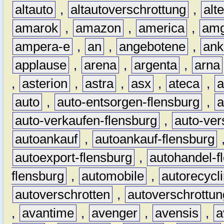
altauto
,
altautoverschrottung
,
alt
amarok
,
amazon
,
america
,
am
ampera-e
,
an
,
angebotene
,
ank
applause
,
arena
,
argenta
,
arna
,
asterion
,
astra
,
asx
,
ateca
,
a
auto
,
auto-entsorgen-flensburg
,
a
auto-verkaufen-flensburg
,
auto-ver
autoankauf
,
autoankauf-flensburg
autoexport-flensburg
,
autohandel-f
flensburg
,
automobile
,
autorecycl
autoverschrotten
,
autoverschrottun
,
avantime
,
avenger
,
avensis
,
a