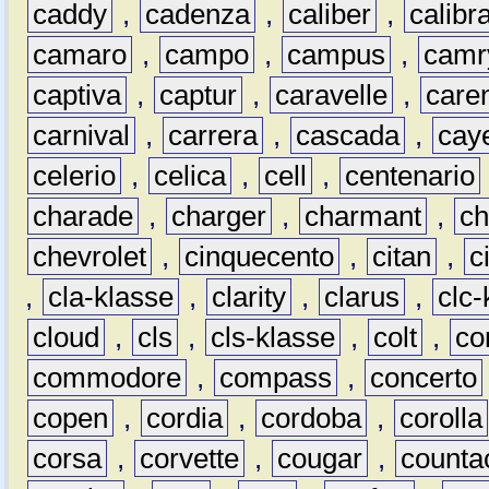
caddy
,
cadenza
,
caliber
,
calibr
camaro
,
campo
,
campus
,
camr
captiva
,
captur
,
caravelle
,
care
carnival
,
carrera
,
cascada
,
cay
celerio
,
celica
,
cell
,
centenario
charade
,
charger
,
charmant
,
ch
chevrolet
,
cinquecento
,
citan
,
c
,
cla-klasse
,
clarity
,
clarus
,
clc-
cloud
,
cls
,
cls-klasse
,
colt
,
c
commodore
,
compass
,
concerto
copen
,
cordia
,
cordoba
,
corolla
corsa
,
corvette
,
cougar
,
counta