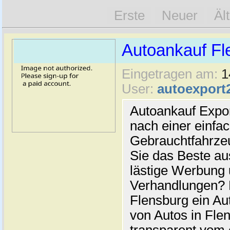
Erste
Neuer
Äl
Autoankauf Fl
Eingetragen am:
1
User:
autoexport
Autoankauf Expo
nach einer einfac
Gebrauchtfahrze
Sie das Beste au
lästige Werbung
Verhandlungen? 
Flensburg ein Au
von Autos in Flen