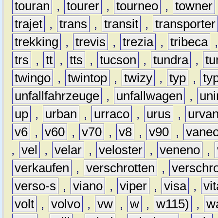
touran
,
tourer
,
tourneo
,
towner
trajet
,
trans
,
transit
,
transporter
trekking
,
trevis
,
trezia
,
tribeca
trs
,
tt
,
tts
,
tucson
,
tundra
,
tu
twingo
,
twintop
,
twizy
,
typ
,
ty
unfallfahrzeuge
,
unfallwagen
,
un
up
,
urban
,
urraco
,
urus
,
urva
v6
,
v60
,
v70
,
v8
,
v90
,
vane
,
vel
,
velar
,
veloster
,
veneno
,
verkaufen
,
verschrotten
,
verschro
verso-s
,
viano
,
viper
,
visa
,
vi
volt
,
volvo
,
vw
,
w
,
w115)
,
w