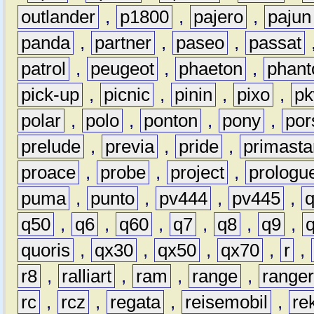
outlander
,
p1800
,
pajero
,
pajun
panda
,
partner
,
paseo
,
passat
patrol
,
peugeot
,
phaeton
,
phan
pick-up
,
picnic
,
pinin
,
pixo
,
p
polar
,
polo
,
ponton
,
pony
,
por
prelude
,
previa
,
pride
,
primasta
proace
,
probe
,
project
,
prologu
puma
,
punto
,
pv444
,
pv445
,
q50
,
q6
,
q60
,
q7
,
q8
,
q9
,
quoris
,
qx30
,
qx50
,
qx70
,
r
,
r8
,
ralliart
,
ram
,
range
,
range
rc
,
rcz
,
regata
,
reisemobil
,
re