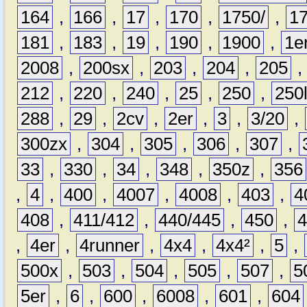
164
,
166
,
17
,
170
,
1750/
,
1
181
,
183
,
19
,
190
,
1900
,
1e
2008
,
200sx
,
203
,
204
,
205
212
,
220
,
240
,
25
,
250
,
250
288
,
29
,
2cv
,
2er
,
3
,
3/20
,
300zx
,
304
,
305
,
306
,
307
,
33
,
330
,
34
,
348
,
350z
,
356
,
4
,
400
,
4007
,
4008
,
403
,
4
408
,
411/412
,
440/445
,
450
,
,
4er
,
4runner
,
4x4
,
4x4²
,
5
,
500x
,
503
,
504
,
505
,
507
,
5
5er
,
6
,
600
,
6008
,
601
,
604