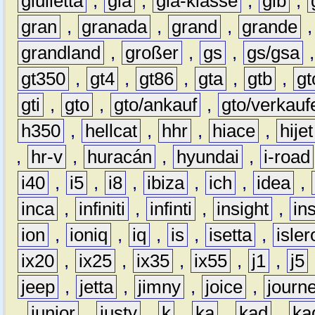
giulietta
,
gla
,
gla-klasse
,
glb
,
gran
,
granada
,
grand
,
grande
grandland
,
großer
,
gs
,
gs/gsa
gt350
,
gt4
,
gt86
,
gta
,
gtb
,
gt
gti
,
gto
,
gto/ankauf
,
gto/verkauf
h350
,
hellcat
,
hhr
,
hiace
,
hijet
,
hr-v
,
huracán
,
hyundai
,
i-road
i40
,
i5
,
i8
,
ibiza
,
ich
,
idea
,
inca
,
infiniti
,
infinti
,
insight
,
in
ion
,
ioniq
,
iq
,
is
,
isetta
,
isler
ix20
,
ix25
,
ix35
,
ix55
,
j1
,
j5
jeep
,
jetta
,
jimny
,
joice
,
journ
,
junior
,
justy
,
k
,
ka
,
kad
,
ka