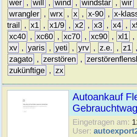
wer
,
will
,
wind
,
windstar
,
wir
wrangler
,
wrx
,
x
,
x-90
,
x-klas
trail
,
x1
,
x1/9
,
x2
,
x3
,
x4
,
x
xc40
,
xc60
,
xc70
,
xc90
,
xl1
,
xv
,
yaris
,
yeti
,
yrv
,
z.e.
,
z1
zagato
,
zerstören
,
zerstörenflen
zukünftige
,
zx
Autoankauf Fl
Gebrauchtwage
Eingetragen am:
1
User:
autoexport