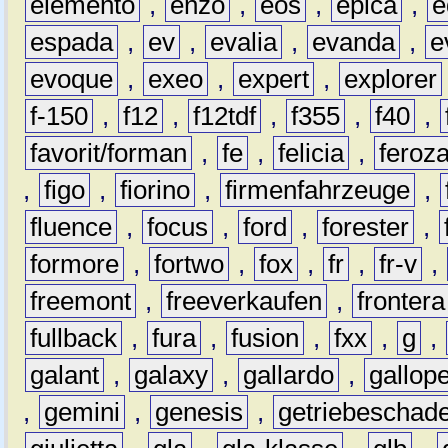
elemento
,
enzo
,
eos
,
epica
,
e
espada
,
ev
,
evalia
,
evanda
,
e
evoque
,
exeo
,
expert
,
explorer
f-150
,
f12
,
f12tdf
,
f355
,
f40
,
favorit/forman
,
fe
,
felicia
,
feroz
,
figo
,
fiorino
,
firmenfahrzeuge
,
fluence
,
focus
,
ford
,
forester
,
formore
,
fortwo
,
fox
,
fr
,
fr-v
,
freemont
,
freeverkaufen
,
frontera
fullback
,
fura
,
fusion
,
fxx
,
g
,
galant
,
galaxy
,
gallardo
,
gallop
,
gemini
,
genesis
,
getriebeschad