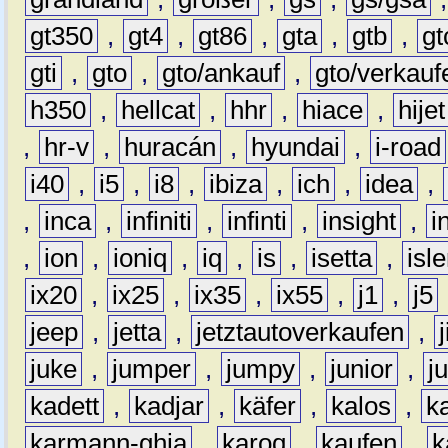
gt350
,
gt4
,
gt86
,
gta
,
gtb
,
gt
gti
,
gto
,
gto/ankauf
,
gto/verkauf
h350
,
hellcat
,
hhr
,
hiace
,
hijet
,
hr-v
,
huracán
,
hyundai
,
i-road
i40
,
i5
,
i8
,
ibiza
,
ich
,
idea
,
,
inca
,
infiniti
,
infinti
,
insight
,
i
,
ion
,
ioniq
,
iq
,
is
,
isetta
,
isl
ix20
,
ix25
,
ix35
,
ix55
,
j1
,
j5
jeep
,
jetta
,
jetztautoverkaufen
,
juke
,
jumper
,
jumpy
,
junior
,
j
kadett
,
kadjar
,
käfer
,
kalos
,
k
karmann-ghia
,
karoq
,
kaufen
,
k