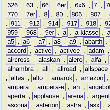
626
,
63
,
66
,
6er
,
6x6
,
7
,
7
770
,
7er
,
8
,
80
,
806
,
807
,
,
911
,
912
,
914
,
917
,
918
,
9
959
,
968
,
9er
,
a
,
a-klasse
,
a5
,
a6
,
a7
,
a8
,
a9
,
abarth
,
accord
,
active
,
activee
,
adam
aircross
,
alaskan
,
alero
,
alfa
,
alhambra
,
all
,
allroad
,
allspace
,
altes
,
alto
,
amarok
,
amazon
ampera
,
ampera-e
,
an
,
angebo
aperta
,
applause
,
arena
,
argen
ascona
,
asterion
,
astra
,
asx
,