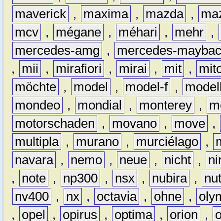
maverick
,
maxima
,
mazda
,
ma
mcv
,
mégane
,
méhari
,
mehr
,
mercedes-amg
,
mercedes-mayba
,
mii
,
mirafiori
,
mirai
,
mit
,
mit
möchte
,
model
,
model-f
,
model
mondeo
,
mondial
,
monterey
,
m
motorschaden
,
movano
,
move
,
multipla
,
murano
,
murciélago
,
navara
,
nemo
,
neue
,
nicht
,
ni
,
note
,
np300
,
nsx
,
nubira
,
nu
nv400
,
nx
,
octavia
,
ohne
,
oly
,
opel
,
opirus
,
optima
,
orion
,