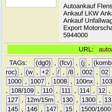
Autoankauf Flen
Ankauf LKW Ank
Ankauf Unfallwa
Export Motorsch
5944000
URL:
auto
TAGs:
(dg0)
,
(fcv)
,
(j
,
(komb
roc)
,
(w
,
+2
,
/
,
/8
,
002
,
02
1000
,
1007
,
1008
,
100nx
,
10
,
108/109
,
110
,
111
,
114
,
12
127
,
12m/15m
,
130
,
1300
,
13
145
,
146
,
147
,
15
,
1500/1600