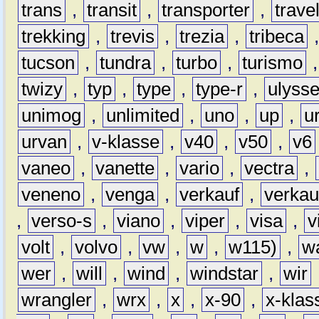
trans
,
transit
,
transporter
,
travel
trekking
,
trevis
,
trezia
,
tribeca
tucson
,
tundra
,
turbo
,
turismo
twizy
,
typ
,
type
,
type-r
,
ulyss
unimog
,
unlimited
,
uno
,
up
,
u
urvan
,
v-klasse
,
v40
,
v50
,
v6
vaneo
,
vanette
,
vario
,
vectra
,
veneno
,
venga
,
verkauf
,
verkau
,
verso-s
,
viano
,
viper
,
visa
,
v
volt
,
volvo
,
vw
,
w
,
w115)
,
w
wer
,
will
,
wind
,
windstar
,
wir
wrangler
,
wrx
,
x
,
x-90
,
x-klas