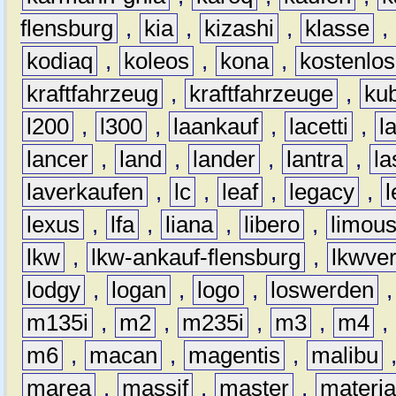
flensburg
,
kia
,
kizashi
,
klasse
,
kodiaq
,
koleos
,
kona
,
kostenlos
kraftfahrzeug
,
kraftfahrzeuge
,
kub
l200
,
l300
,
laankauf
,
lacetti
,
l
lancer
,
land
,
lander
,
lantra
,
la
laverkaufen
,
lc
,
leaf
,
legacy
,
lexus
,
lfa
,
liana
,
libero
,
limous
lkw
,
lkw-ankauf-flensburg
,
lkwver
lodgy
,
logan
,
logo
,
loswerden
m135i
,
m2
,
m235i
,
m3
,
m4
,
m6
,
macan
,
magentis
,
malibu
marea
,
massif
,
master
,
materi