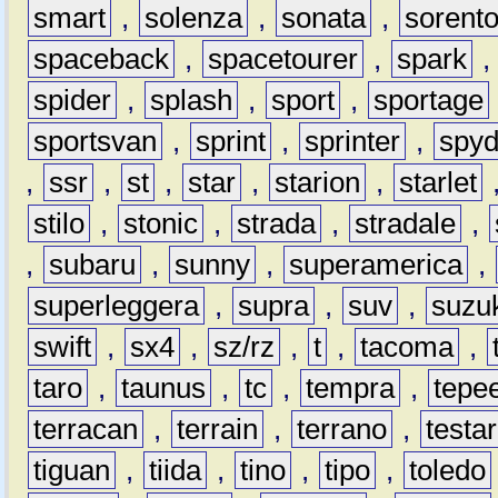
smart
,
solenza
,
sonata
,
sorent
spaceback
,
spacetourer
,
spark
spider
,
splash
,
sport
,
sportage
sportsvan
,
sprint
,
sprinter
,
spyd
,
ssr
,
st
,
star
,
starion
,
starlet
stilo
,
stonic
,
strada
,
stradale
,
,
subaru
,
sunny
,
superamerica
,
superleggera
,
supra
,
suv
,
suzu
swift
,
sx4
,
sz/rz
,
t
,
tacoma
,
taro
,
taunus
,
tc
,
tempra
,
tepe
terracan
,
terrain
,
terrano
,
testa
tiguan
,
tiida
,
tino
,
tipo
,
toledo