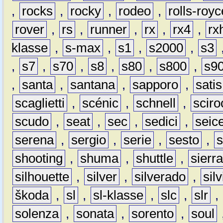
,
rocks
,
rocky
,
rodeo
,
rolls-royc
rover
,
rs
,
runner
,
rx
,
rx4
,
rx
klasse
,
s-max
,
s1
,
s2000
,
s3
,
s7
,
s70
,
s8
,
s80
,
s800
,
s9
,
santa
,
santana
,
sapporo
,
satis
scaglietti
,
scénic
,
schnell
,
sciro
scudo
,
seat
,
sec
,
sedici
,
seic
serena
,
sergio
,
serie
,
sesto
,
shooting
,
shuma
,
shuttle
,
sierr
silhouette
,
silver
,
silverado
,
silv
škoda
,
sl
,
sl-klasse
,
slc
,
slr
,
solenza
,
sonata
,
sorento
,
soul