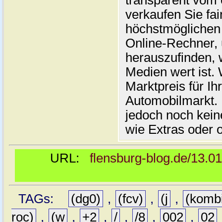
transparent vom 
verkaufen Sie fai
höchstmöglichen 
Online-Rechner,
herauszufinden, w
Medien wert ist. 
Marktpreis für I
Automobilmarkt. 
jedoch noch kein
wie Extras oder 
URL:
flensburg-blog.de/13.0
TAGs:
(dg0)
,
(fcv)
,
(j
,
(komb
roc)
,
(w
,
+2
,
/
,
/8
,
002
,
02