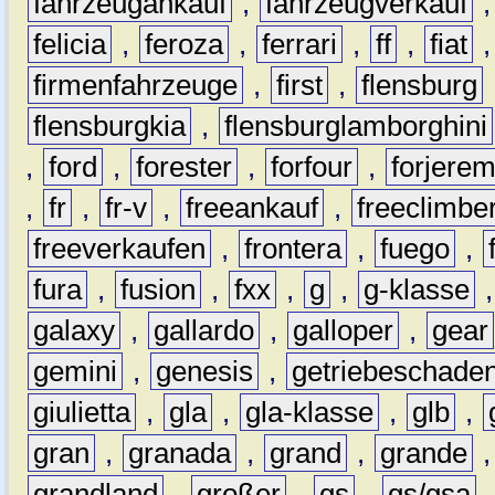
fahrzeugankauf
,
fahrzeugverkauf
felicia
,
feroza
,
ferrari
,
ff
,
fiat
firmenfahrzeuge
,
first
,
flensburg
flensburgkia
,
flensburglamborghini
,
ford
,
forester
,
forfour
,
forjere
,
fr
,
fr-v
,
freeankauf
,
freeclimbe
freeverkaufen
,
frontera
,
fuego
,
fura
,
fusion
,
fxx
,
g
,
g-klasse
galaxy
,
gallardo
,
galloper
,
gear
gemini
,
genesis
,
getriebeschade
giulietta
,
gla
,
gla-klasse
,
glb
,
gran
,
granada
,
grand
,
grande
grandland
,
großer
,
gs
,
gs/gsa