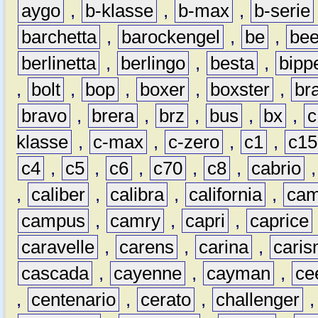
aygo
,
b-klasse
,
b-max
,
b-serie
barchetta
,
barockengel
,
be
,
be
berlinetta
,
berlingo
,
besta
,
bipp
,
bolt
,
bop
,
boxer
,
boxster
,
br
bravo
,
brera
,
brz
,
bus
,
bx
,
c
klasse
,
c-max
,
c-zero
,
c1
,
c15
c4
,
c5
,
c6
,
c70
,
c8
,
cabrio
,
caliber
,
calibra
,
california
,
cam
campus
,
camry
,
capri
,
caprice
caravelle
,
carens
,
carina
,
cari
cascada
,
cayenne
,
cayman
,
ce
,
centenario
,
cerato
,
challenger