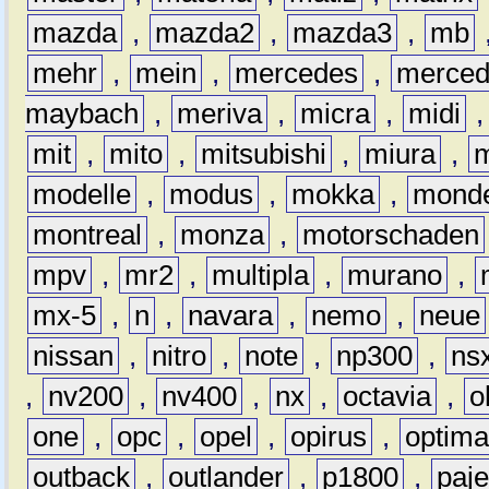
mazda
,
mazda2
,
mazda3
,
mb
mehr
,
mein
,
mercedes
,
merce
maybach
,
meriva
,
micra
,
midi
mit
,
mito
,
mitsubishi
,
miura
,
modelle
,
modus
,
mokka
,
mond
montreal
,
monza
,
motorschaden
mpv
,
mr2
,
multipla
,
murano
,
mx-5
,
n
,
navara
,
nemo
,
neue
nissan
,
nitro
,
note
,
np300
,
ns
,
nv200
,
nv400
,
nx
,
octavia
,
o
one
,
opc
,
opel
,
opirus
,
optim
outback
,
outlander
,
p1800
,
paje