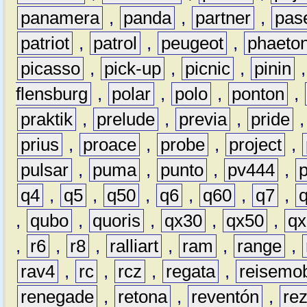
panamera
,
panda
,
partner
,
pas
patriot
,
patrol
,
peugeot
,
phaeto
picasso
,
pick-up
,
picnic
,
pinin
flensburg
,
polar
,
polo
,
ponton
,
praktik
,
prelude
,
previa
,
pride
prius
,
proace
,
probe
,
project
,
pulsar
,
puma
,
punto
,
pv444
,
q4
,
q5
,
q50
,
q6
,
q60
,
q7
,
,
qubo
,
quoris
,
qx30
,
qx50
,
qx
,
r6
,
r8
,
ralliart
,
ram
,
range
,
rav4
,
rc
,
rcz
,
regata
,
reisemob
renegade
,
retona
,
reventón
,
re