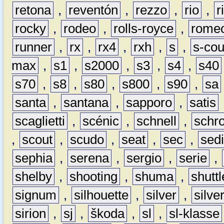
retona
,
reventón
,
rezzo
,
rio
,
r
rocky
,
rodeo
,
rolls-royce
,
rome
runner
,
rx
,
rx4
,
rxh
,
s
,
s-co
max
,
s1
,
s2000
,
s3
,
s4
,
s40
s70
,
s8
,
s80
,
s800
,
s90
,
sa
santa
,
santana
,
sapporo
,
satis
scaglietti
,
scénic
,
schnell
,
schro
,
scout
,
scudo
,
seat
,
sec
,
sedi
sephia
,
serena
,
sergio
,
serie
,
shelby
,
shooting
,
shuma
,
shuttl
signum
,
silhouette
,
silver
,
silve
sirion
,
sj
,
škoda
,
sl
,
sl-klasse