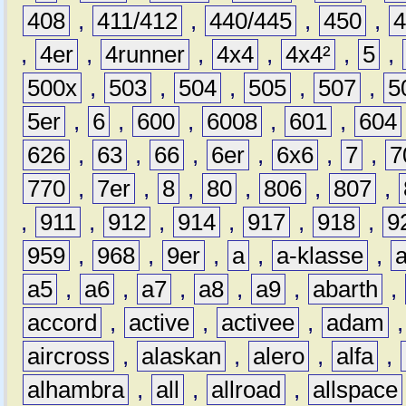
408
,
411/412
,
440/445
,
450
,
,
4er
,
4runner
,
4x4
,
4x4²
,
5
,
500x
,
503
,
504
,
505
,
507
,
5
5er
,
6
,
600
,
6008
,
601
,
604
626
,
63
,
66
,
6er
,
6x6
,
7
,
7
770
,
7er
,
8
,
80
,
806
,
807
,
,
911
,
912
,
914
,
917
,
918
,
9
959
,
968
,
9er
,
a
,
a-klasse
,
a5
,
a6
,
a7
,
a8
,
a9
,
abarth
,
accord
,
active
,
activee
,
adam
aircross
,
alaskan
,
alero
,
alfa
,
alhambra
,
all
,
allroad
,
allspace