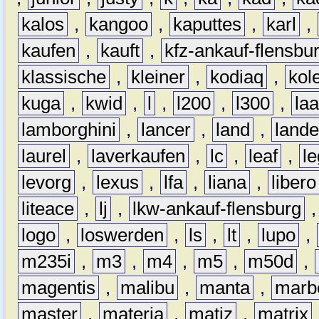
kalos
,
kangoo
,
kaputtes
,
karl
,
kaufen
,
kauft
,
kfz-ankauf-flensbu
klassische
,
kleiner
,
kodiaq
,
kol
kuga
,
kwid
,
l
,
l200
,
l300
,
la
lamborghini
,
lancer
,
land
,
lande
laurel
,
laverkaufen
,
lc
,
leaf
,
l
levorg
,
lexus
,
lfa
,
liana
,
libero
liteace
,
lj
,
lkw-ankauf-flensburg
logo
,
loswerden
,
ls
,
lt
,
lupo
,
m235i
,
m3
,
m4
,
m5
,
m50d
,
magentis
,
malibu
,
manta
,
marb
master
,
materia
,
matiz
,
matrix