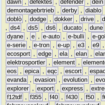
dawn
,
defektes
,
defender
,
dein
demontagebrtrieb
,
derby
,
diablo
doblò
,
dodge
,
dokker
,
drive
,
,
ds4
,
ds5
,
ds6
,
ducato
,
dune
dyane
,
e
,
e-auto
,
e-bulli
,
e-gol
e-serie
,
e-tron
,
e-up
,
e3
,
e9
ecosport
,
edge
,
ela
,
elan
,
ela
elektrosportler
,
element
,
element
eos
,
epica
,
eqc
,
escort
,
espa
evanda
,
evasion
,
evolution
,
ev
explorer
,
export
,
express
,
extr
f12tdf
,
f355
,
f40
,
f430
,
f50
,
f