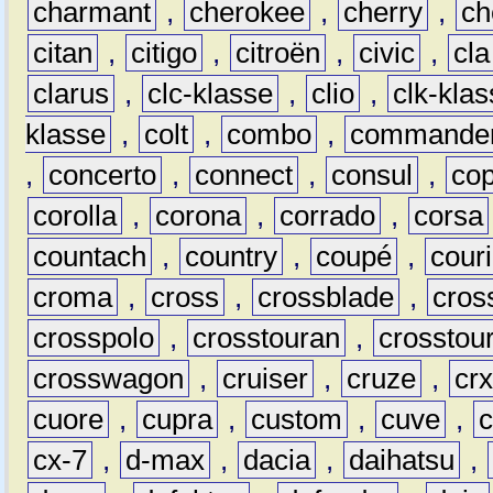
charmant
,
cherokee
,
cherry
,
ch
citan
,
citigo
,
citroën
,
civic
,
cla
clarus
,
clc-klasse
,
clio
,
clk-kla
klasse
,
colt
,
combo
,
commande
,
concerto
,
connect
,
consul
,
co
corolla
,
corona
,
corrado
,
corsa
countach
,
country
,
coupé
,
couri
croma
,
cross
,
crossblade
,
cros
crosspolo
,
crosstouran
,
crosstou
crosswagon
,
cruiser
,
cruze
,
cr
cuore
,
cupra
,
custom
,
cuve
,
cx-7
,
d-max
,
dacia
,
daihatsu
,