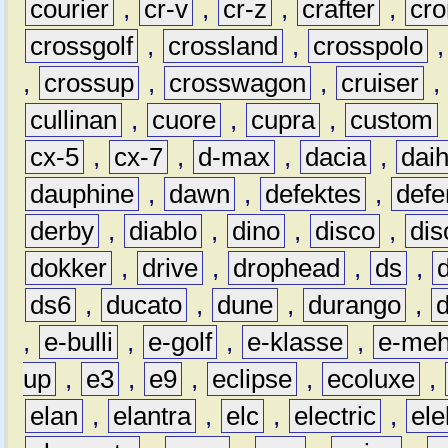
courier
,
cr-v
,
cr-z
,
crafter
,
cr
crossgolf
,
crossland
,
crosspolo
,
crossup
,
crosswagon
,
cruiser
,
cullinan
,
cuore
,
cupra
,
custom
cx-5
,
cx-7
,
d-max
,
dacia
,
dai
dauphine
,
dawn
,
defektes
,
defe
derby
,
diablo
,
dino
,
disco
,
dis
dokker
,
drive
,
drophead
,
ds
,
ds6
,
ducato
,
dune
,
durango
,
,
e-bulli
,
e-golf
,
e-klasse
,
e-meh
up
,
e3
,
e9
,
eclipse
,
ecoluxe
,
elan
,
elantra
,
elc
,
electric
,
ele