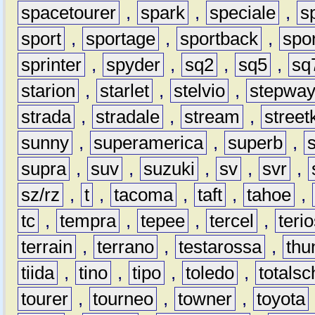
spacetourer
,
spark
,
speciale
,
s
sport
,
sportage
,
sportback
,
spo
sprinter
,
spyder
,
sq2
,
sq5
,
sq
starion
,
starlet
,
stelvio
,
stepwa
strada
,
stradale
,
stream
,
street
sunny
,
superamerica
,
superb
,
supra
,
suv
,
suzuki
,
sv
,
svr
,
sz/rz
,
t
,
tacoma
,
taft
,
tahoe
,
tc
,
tempra
,
tepee
,
tercel
,
teri
terrain
,
terrano
,
testarossa
,
thu
tiida
,
tino
,
tipo
,
toledo
,
totals
tourer
,
tourneo
,
towner
,
toyota