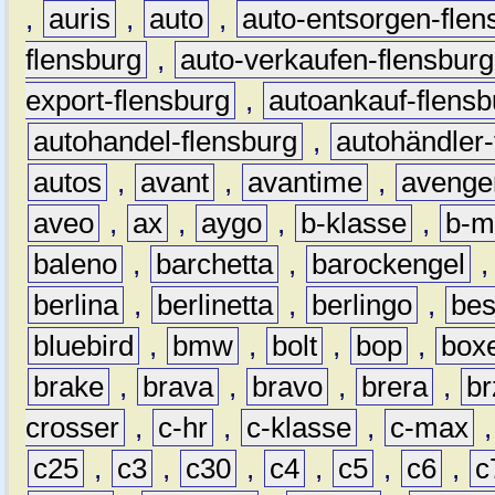
,
auris
,
auto
,
auto-entsorgen-flen
flensburg
,
auto-verkaufen-flensburg
export-flensburg
,
autoankauf-flensb
autohandel-flensburg
,
autohändler-
autos
,
avant
,
avantime
,
avenge
aveo
,
ax
,
aygo
,
b-klasse
,
b-m
baleno
,
barchetta
,
barockengel
berlina
,
berlinetta
,
berlingo
,
bes
bluebird
,
bmw
,
bolt
,
bop
,
box
brake
,
brava
,
bravo
,
brera
,
br
crosser
,
c-hr
,
c-klasse
,
c-max
c25
,
c3
,
c30
,
c4
,
c5
,
c6
,
c