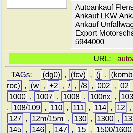
Autoankauf Flen
Ankauf LKW Ank
Ankauf Unfallwa
Export Motorsch
5944000
URL:
auto
TAGs:
(dg0)
,
(fcv)
,
(j
,
(komb
roc)
,
(w
,
+2
,
/
,
/8
,
002
,
02
1000
,
1007
,
1008
,
100nx
,
10
,
108/109
,
110
,
111
,
114
,
12
127
,
12m/15m
,
130
,
1300
,
13
145
,
146
,
147
,
15
,
1500/1600