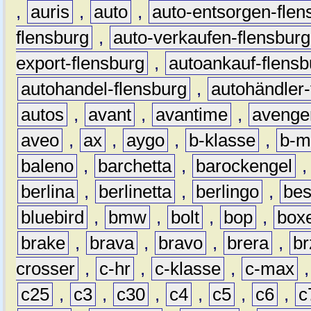
,
auris
,
auto
,
auto-entsorgen-flen
flensburg
,
auto-verkaufen-flensburg
export-flensburg
,
autoankauf-flensb
autohandel-flensburg
,
autohändler-
autos
,
avant
,
avantime
,
avenge
aveo
,
ax
,
aygo
,
b-klasse
,
b-m
baleno
,
barchetta
,
barockengel
berlina
,
berlinetta
,
berlingo
,
bes
bluebird
,
bmw
,
bolt
,
bop
,
box
brake
,
brava
,
bravo
,
brera
,
br
crosser
,
c-hr
,
c-klasse
,
c-max
c25
,
c3
,
c30
,
c4
,
c5
,
c6
,
c