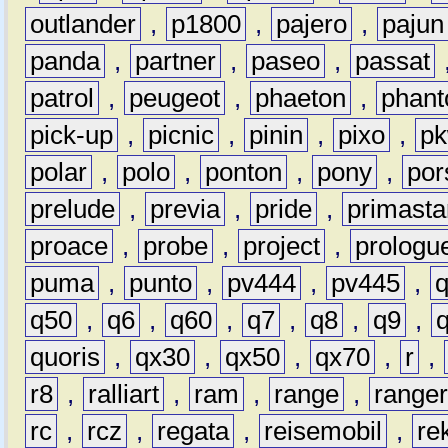
outlander
,
p1800
,
pajero
,
pajun
panda
,
partner
,
paseo
,
passat
patrol
,
peugeot
,
phaeton
,
phan
pick-up
,
picnic
,
pinin
,
pixo
,
p
polar
,
polo
,
ponton
,
pony
,
por
prelude
,
previa
,
pride
,
primasta
proace
,
probe
,
project
,
prologu
puma
,
punto
,
pv444
,
pv445
,
q50
,
q6
,
q60
,
q7
,
q8
,
q9
,
quoris
,
qx30
,
qx50
,
qx70
,
r
,
r8
,
ralliart
,
ram
,
range
,
range
rc
,
rcz
,
regata
,
reisemobil
,
re