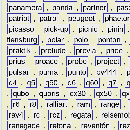
panamera
,
panda
,
partner
,
pas
patriot
,
patrol
,
peugeot
,
phaeto
picasso
,
pick-up
,
picnic
,
pinin
flensburg
,
polar
,
polo
,
ponton
,
praktik
,
prelude
,
previa
,
pride
prius
,
proace
,
probe
,
project
,
pulsar
,
puma
,
punto
,
pv444
,
q4
,
q5
,
q50
,
q6
,
q60
,
q7
,
,
qubo
,
quoris
,
qx30
,
qx50
,
qx
,
r6
,
r8
,
ralliart
,
ram
,
range
,
rav4
,
rc
,
rcz
,
regata
,
reisemob
renegade
,
retona
,
reventón
,
re