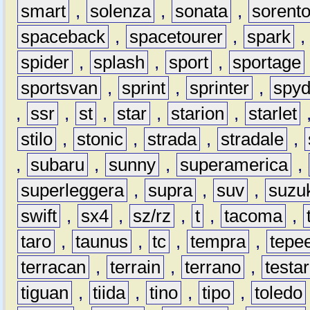
smart
,
solenza
,
sonata
,
sorent
spaceback
,
spacetourer
,
spark
spider
,
splash
,
sport
,
sportage
sportsvan
,
sprint
,
sprinter
,
spyd
,
ssr
,
st
,
star
,
starion
,
starlet
stilo
,
stonic
,
strada
,
stradale
,
,
subaru
,
sunny
,
superamerica
,
superleggera
,
supra
,
suv
,
suzu
swift
,
sx4
,
sz/rz
,
t
,
tacoma
,
taro
,
taunus
,
tc
,
tempra
,
tepe
terracan
,
terrain
,
terrano
,
testa
tiguan
,
tiida
,
tino
,
tipo
,
toledo