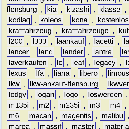
flensburg
,
kia
,
kizashi
,
klasse
,
kodiaq
,
koleos
,
kona
,
kostenlos
kraftfahrzeug
,
kraftfahrzeuge
,
kub
l200
,
l300
,
laankauf
,
lacetti
,
l
lancer
,
land
,
lander
,
lantra
,
la
laverkaufen
,
lc
,
leaf
,
legacy
,
lexus
,
lfa
,
liana
,
libero
,
limous
lkw
,
lkw-ankauf-flensburg
,
lkwver
lodgy
,
logan
,
logo
,
loswerden
m135i
,
m2
,
m235i
,
m3
,
m4
,
m6
,
macan
,
magentis
,
malibu
marea
,
massif
,
master
,
materi