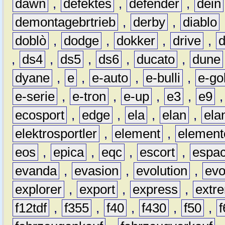
dawn
,
defektes
,
defender
,
dein
demontagebrtrieb
,
derby
,
diablo
doblò
,
dodge
,
dokker
,
drive
,
,
ds4
,
ds5
,
ds6
,
ducato
,
dune
dyane
,
e
,
e-auto
,
e-bulli
,
e-gol
e-serie
,
e-tron
,
e-up
,
e3
,
e9
ecosport
,
edge
,
ela
,
elan
,
ela
elektrosportler
,
element
,
element
eos
,
epica
,
eqc
,
escort
,
espa
evanda
,
evasion
,
evolution
,
ev
explorer
,
export
,
express
,
extr
f12tdf
,
f355
,
f40
,
f430
,
f50
,
f