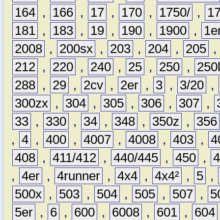
164
,
166
,
17
,
170
,
1750/
,
1
181
,
183
,
19
,
190
,
1900
,
1e
2008
,
200sx
,
203
,
204
,
205
212
,
220
,
240
,
25
,
250
,
250
288
,
29
,
2cv
,
2er
,
3
,
3/20
,
300zx
,
304
,
305
,
306
,
307
,
33
,
330
,
34
,
348
,
350z
,
356
,
4
,
400
,
4007
,
4008
,
403
,
4
408
,
411/412
,
440/445
,
450
,
,
4er
,
4runner
,
4x4
,
4x4²
,
5
,
500x
,
503
,
504
,
505
,
507
,
5
5er
,
6
,
600
,
6008
,
601
,
604