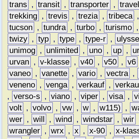
trans
,
transit
,
transporter
,
travel
trekking
,
trevis
,
trezia
,
tribeca
tucson
,
tundra
,
turbo
,
turismo
twizy
,
typ
,
type
,
type-r
,
ulyss
unimog
,
unlimited
,
uno
,
up
,
u
urvan
,
v-klasse
,
v40
,
v50
,
v6
vaneo
,
vanette
,
vario
,
vectra
,
veneno
,
venga
,
verkauf
,
verkau
,
verso-s
,
viano
,
viper
,
visa
,
v
volt
,
volvo
,
vw
,
w
,
w115)
,
w
wer
,
will
,
wind
,
windstar
,
wir
wrangler
,
wrx
,
x
,
x-90
,
x-klas