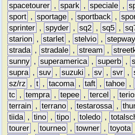
spacetourer
,
spark
,
speciale
,
s
sport
,
sportage
,
sportback
,
spo
sprinter
,
spyder
,
sq2
,
sq5
,
sq
starion
,
starlet
,
stelvio
,
stepwa
strada
,
stradale
,
stream
,
street
sunny
,
superamerica
,
superb
,
supra
,
suv
,
suzuki
,
sv
,
svr
,
sz/rz
,
t
,
tacoma
,
taft
,
tahoe
,
tc
,
tempra
,
tepee
,
tercel
,
teri
terrain
,
terrano
,
testarossa
,
thu
tiida
,
tino
,
tipo
,
toledo
,
totals
tourer
,
tourneo
,
towner
,
toyota