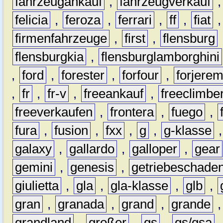
fahrzeugankauf
,
fahrzeugverkauf
felicia
,
feroza
,
ferrari
,
ff
,
fiat
firmenfahrzeuge
,
first
,
flensburg
flensburgkia
,
flensburglamborghini
,
ford
,
forester
,
forfour
,
forjere
,
fr
,
fr-v
,
freeankauf
,
freeclimbe
freeverkaufen
,
frontera
,
fuego
,
fura
,
fusion
,
fxx
,
g
,
g-klasse
galaxy
,
gallardo
,
galloper
,
gear
gemini
,
genesis
,
getriebeschade
giulietta
,
gla
,
gla-klasse
,
glb
,
gran
,
granada
,
grand
,
grande
grandland
,
großer
,
gs
,
gs/gsa