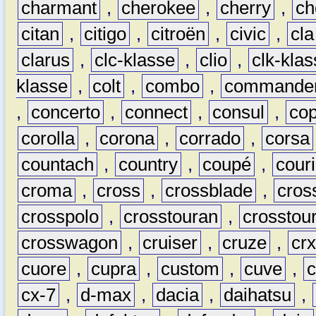
charmant
,
cherokee
,
cherry
,
ch
citan
,
citigo
,
citroën
,
civic
,
cla
clarus
,
clc-klasse
,
clio
,
clk-kla
klasse
,
colt
,
combo
,
commande
,
concerto
,
connect
,
consul
,
co
corolla
,
corona
,
corrado
,
corsa
countach
,
country
,
coupé
,
couri
croma
,
cross
,
crossblade
,
cros
crosspolo
,
crosstouran
,
crosstou
crosswagon
,
cruiser
,
cruze
,
cr
cuore
,
cupra
,
custom
,
cuve
,
cx-7
,
d-max
,
dacia
,
daihatsu
,