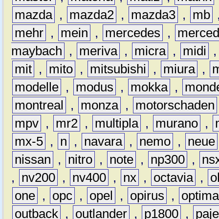
mazda
,
mazda2
,
mazda3
,
mb
mehr
,
mein
,
mercedes
,
merce
maybach
,
meriva
,
micra
,
midi
mit
,
mito
,
mitsubishi
,
miura
,
modelle
,
modus
,
mokka
,
mond
montreal
,
monza
,
motorschaden
mpv
,
mr2
,
multipla
,
murano
,
mx-5
,
n
,
navara
,
nemo
,
neue
nissan
,
nitro
,
note
,
np300
,
ns
,
nv200
,
nv400
,
nx
,
octavia
,
o
one
,
opc
,
opel
,
opirus
,
optim
outback
,
outlander
,
p1800
,
paje