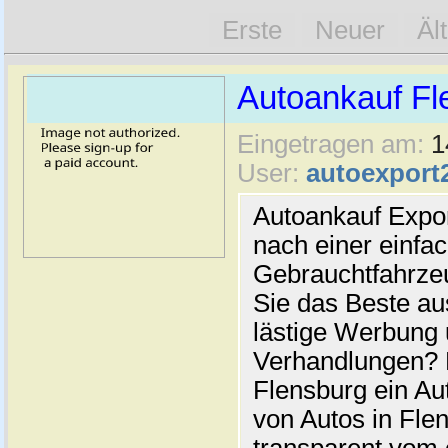
Erste
Neuer
Äl
Autoankauf Fl
Eingetragen am:
1
User:
autoexport
Autoankauf Expo
nach einer einfac
Gebrauchtfahrze
Sie das Beste au
lästige Werbung
Verhandlungen? 
Flensburg ein Au
von Autos in Flen