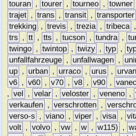
touran
,
tourer
,
tourneo
,
towner
trajet
,
trans
,
transit
,
transporter
trekking
,
trevis
,
trezia
,
tribeca
trs
,
tt
,
tts
,
tucson
,
tundra
,
tu
twingo
,
twintop
,
twizy
,
typ
,
ty
unfallfahrzeuge
,
unfallwagen
,
un
up
,
urban
,
urraco
,
urus
,
urva
v6
,
v60
,
v70
,
v8
,
v90
,
vane
,
vel
,
velar
,
veloster
,
veneno
,
verkaufen
,
verschrotten
,
verschro
verso-s
,
viano
,
viper
,
visa
,
vi
volt
,
volvo
,
vw
,
w
,
w115)
,
w