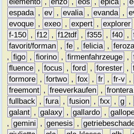
elemento
,
enzo
,
eos
,
epica
,
e
espada
,
ev
,
evalia
,
evanda
,
e
evoque
,
exeo
,
expert
,
explorer
f-150
,
f12
,
f12tdf
,
f355
,
f40
,
favorit/forman
,
fe
,
felicia
,
feroz
,
figo
,
fiorino
,
firmenfahrzeuge
,
fluence
,
focus
,
ford
,
forester
,
formore
,
fortwo
,
fox
,
fr
,
fr-v
,
freemont
,
freeverkaufen
,
frontera
fullback
,
fura
,
fusion
,
fxx
,
g
,
galant
,
galaxy
,
gallardo
,
gallop
,
gemini
,
genesis
,
getriebeschad