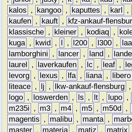
kalos
,
kangoo
,
kaputtes
,
karl
,
kaufen
,
kauft
,
kfz-ankauf-flensbu
klassische
,
kleiner
,
kodiaq
,
kol
kuga
,
kwid
,
l
,
l200
,
l300
,
la
lamborghini
,
lancer
,
land
,
lande
laurel
,
laverkaufen
,
lc
,
leaf
,
l
levorg
,
lexus
,
lfa
,
liana
,
libero
liteace
,
lj
,
lkw-ankauf-flensburg
logo
,
loswerden
,
ls
,
lt
,
lupo
,
m235i
,
m3
,
m4
,
m5
,
m50d
,
magentis
,
malibu
,
manta
,
marb
master
,
materia
,
matiz
,
matrix