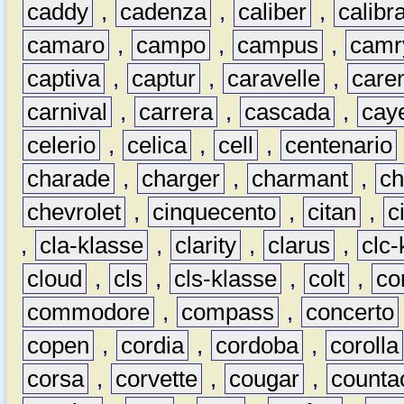
caddy
,
cadenza
,
caliber
,
calibr
camaro
,
campo
,
campus
,
camr
captiva
,
captur
,
caravelle
,
care
carnival
,
carrera
,
cascada
,
cay
celerio
,
celica
,
cell
,
centenario
charade
,
charger
,
charmant
,
ch
chevrolet
,
cinquecento
,
citan
,
c
,
cla-klasse
,
clarity
,
clarus
,
clc-
cloud
,
cls
,
cls-klasse
,
colt
,
c
commodore
,
compass
,
concerto
copen
,
cordia
,
cordoba
,
corolla
corsa
,
corvette
,
cougar
,
counta