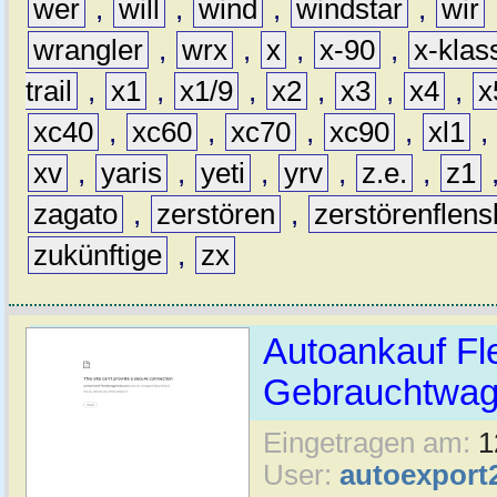
wer
,
will
,
wind
,
windstar
,
wir
wrangler
,
wrx
,
x
,
x-90
,
x-klas
trail
,
x1
,
x1/9
,
x2
,
x3
,
x4
,
x
xc40
,
xc60
,
xc70
,
xc90
,
xl1
,
xv
,
yaris
,
yeti
,
yrv
,
z.e.
,
z1
zagato
,
zerstören
,
zerstörenflen
zukünftige
,
zx
Autoankauf Fl
Gebrauchtwage
Eingetragen am:
1
User:
autoexport