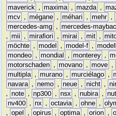
maverick
,
maxima
,
mazda
,
ma
mcv
,
mégane
,
méhari
,
mehr
,
mercedes-amg
,
mercedes-mayba
,
mii
,
mirafiori
,
mirai
,
mit
,
mit
möchte
,
model
,
model-f
,
model
mondeo
,
mondial
,
monterey
,
m
motorschaden
,
movano
,
move
,
multipla
,
murano
,
murciélago
,
navara
,
nemo
,
neue
,
nicht
,
ni
,
note
,
np300
,
nsx
,
nubira
,
nu
nv400
,
nx
,
octavia
,
ohne
,
oly
,
opel
,
opirus
,
optima
,
orion
,