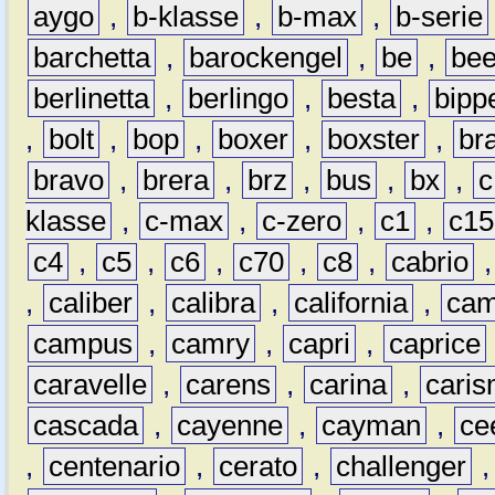
aygo
,
b-klasse
,
b-max
,
b-serie
barchetta
,
barockengel
,
be
,
be
berlinetta
,
berlingo
,
besta
,
bipp
,
bolt
,
bop
,
boxer
,
boxster
,
br
bravo
,
brera
,
brz
,
bus
,
bx
,
c
klasse
,
c-max
,
c-zero
,
c1
,
c15
c4
,
c5
,
c6
,
c70
,
c8
,
cabrio
,
caliber
,
calibra
,
california
,
cam
campus
,
camry
,
capri
,
caprice
caravelle
,
carens
,
carina
,
cari
cascada
,
cayenne
,
cayman
,
ce
,
centenario
,
cerato
,
challenger