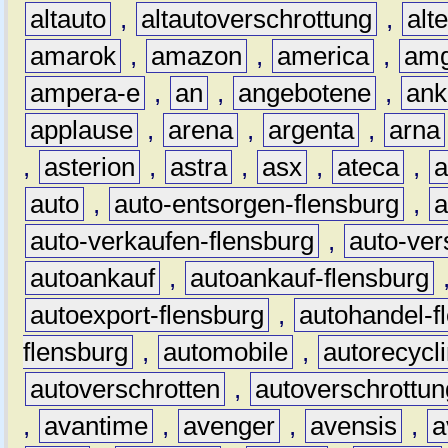
altauto
,
altautoverschrottung
,
alt
amarok
,
amazon
,
america
,
am
ampera-e
,
an
,
angebotene
,
ank
applause
,
arena
,
argenta
,
arna
,
asterion
,
astra
,
asx
,
ateca
,
a
auto
,
auto-entsorgen-flensburg
,
a
auto-verkaufen-flensburg
,
auto-ver
autoankauf
,
autoankauf-flensburg
autoexport-flensburg
,
autohandel-f
flensburg
,
automobile
,
autorecycl
autoverschrotten
,
autoverschrottun
,
avantime
,
avenger
,
avensis
,
a