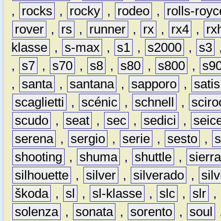
,
rocks
,
rocky
,
rodeo
,
rolls-royc
rover
,
rs
,
runner
,
rx
,
rx4
,
rx
klasse
,
s-max
,
s1
,
s2000
,
s3
,
s7
,
s70
,
s8
,
s80
,
s800
,
s9
,
santa
,
santana
,
sapporo
,
satis
scaglietti
,
scénic
,
schnell
,
sciro
scudo
,
seat
,
sec
,
sedici
,
seic
serena
,
sergio
,
serie
,
sesto
,
shooting
,
shuma
,
shuttle
,
sierr
silhouette
,
silver
,
silverado
,
silv
škoda
,
sl
,
sl-klasse
,
slc
,
slr
,
solenza
,
sonata
,
sorento
,
soul