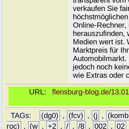
transparent vom 
verkaufen Sie fai
höchstmöglichen 
Online-Rechner,
herauszufinden, w
Medien wert ist. 
Marktpreis für I
Automobilmarkt. 
jedoch noch kein
wie Extras oder 
URL:
flensburg-blog.de/13.0
TAGs:
(dg0)
,
(fcv)
,
(j
,
(komb
roc)
,
(w
,
+2
,
/
,
/8
,
002
,
02