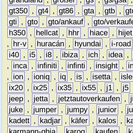
gt350
,
gt4
,
gt86
,
gta
,
gtb
,
gt
gti
,
gto
,
gto/ankauf
,
gto/verkauf
h350
,
hellcat
,
hhr
,
hiace
,
hijet
,
hr-v
,
huracán
,
hyundai
,
i-road
i40
,
i5
,
i8
,
ibiza
,
ich
,
idea
,
,
inca
,
infiniti
,
infinti
,
insight
,
i
,
ion
,
ioniq
,
iq
,
is
,
isetta
,
isl
ix20
,
ix25
,
ix35
,
ix55
,
j1
,
j5
jeep
,
jetta
,
jetztautoverkaufen
,
juke
,
jumper
,
jumpy
,
junior
,
j
kadett
,
kadjar
,
käfer
,
kalos
,
k
karmann-ghia
,
karoq
,
kaufen
,
k