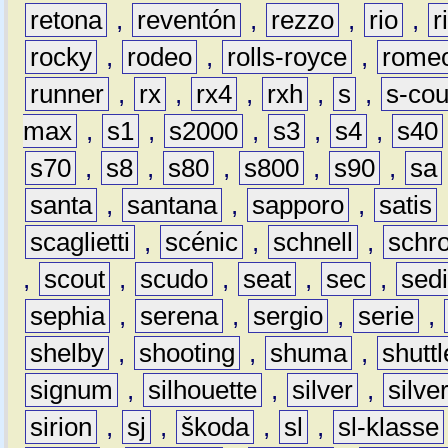
retona
,
reventón
,
rezzo
,
rio
,
r
rocky
,
rodeo
,
rolls-royce
,
rome
runner
,
rx
,
rx4
,
rxh
,
s
,
s-co
max
,
s1
,
s2000
,
s3
,
s4
,
s40
s70
,
s8
,
s80
,
s800
,
s90
,
sa
santa
,
santana
,
sapporo
,
satis
scaglietti
,
scénic
,
schnell
,
schro
,
scout
,
scudo
,
seat
,
sec
,
sedi
sephia
,
serena
,
sergio
,
serie
,
shelby
,
shooting
,
shuma
,
shuttl
signum
,
silhouette
,
silver
,
silve
sirion
,
sj
,
škoda
,
sl
,
sl-klasse