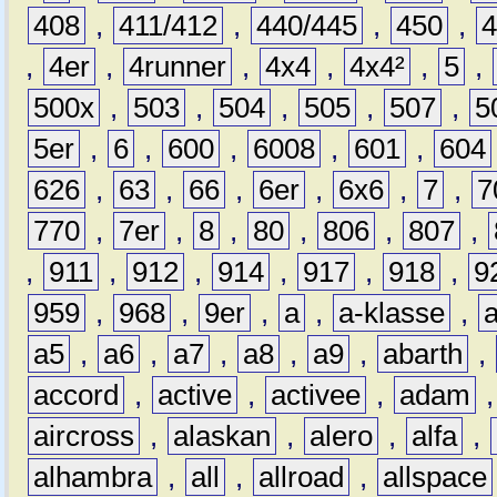
408
,
411/412
,
440/445
,
450
,
,
4er
,
4runner
,
4x4
,
4x4²
,
5
,
500x
,
503
,
504
,
505
,
507
,
5
5er
,
6
,
600
,
6008
,
601
,
604
626
,
63
,
66
,
6er
,
6x6
,
7
,
7
770
,
7er
,
8
,
80
,
806
,
807
,
,
911
,
912
,
914
,
917
,
918
,
9
959
,
968
,
9er
,
a
,
a-klasse
,
a5
,
a6
,
a7
,
a8
,
a9
,
abarth
,
accord
,
active
,
activee
,
adam
aircross
,
alaskan
,
alero
,
alfa
,
alhambra
,
all
,
allroad
,
allspace