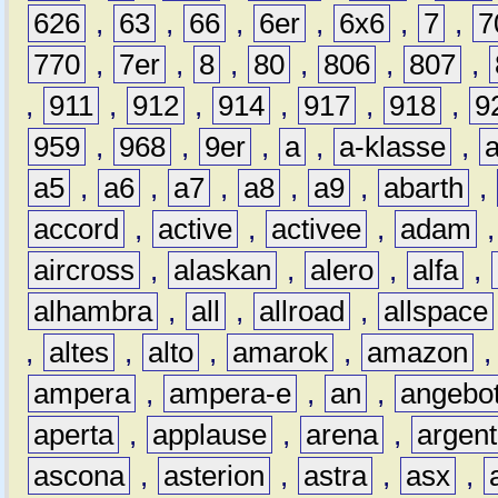
626
,
63
,
66
,
6er
,
6x6
,
7
,
7
770
,
7er
,
8
,
80
,
806
,
807
,
,
911
,
912
,
914
,
917
,
918
,
9
959
,
968
,
9er
,
a
,
a-klasse
,
a5
,
a6
,
a7
,
a8
,
a9
,
abarth
,
accord
,
active
,
activee
,
adam
aircross
,
alaskan
,
alero
,
alfa
,
alhambra
,
all
,
allroad
,
allspace
,
altes
,
alto
,
amarok
,
amazon
ampera
,
ampera-e
,
an
,
angebo
aperta
,
applause
,
arena
,
argen
ascona
,
asterion
,
astra
,
asx
,