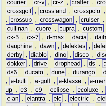
courier
,
cr-v
,
cr-z
,
crafter
,
cr
crossgolf
,
crossland
,
crosspolo
,
crossup
,
crosswagon
,
cruiser
,
cullinan
,
cuore
,
cupra
,
custom
cx-5
,
cx-7
,
d-max
,
dacia
,
dai
dauphine
,
dawn
,
defektes
,
defe
derby
,
diablo
,
dino
,
disco
,
dis
dokker
,
drive
,
drophead
,
ds
,
ds6
,
ducato
,
dune
,
durango
,
,
e-bulli
,
e-golf
,
e-klasse
,
e-meh
up
,
e3
,
e9
,
eclipse
,
ecoluxe
,
elan
,
elantra
,
elc
,
electric
,
ele