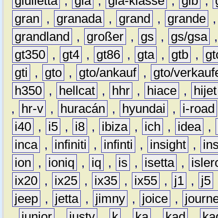
giulietta
,
gla
,
gla-klasse
,
glb
,
gran
,
granada
,
grand
,
grande
grandland
,
großer
,
gs
,
gs/gsa
gt350
,
gt4
,
gt86
,
gta
,
gtb
,
gt
gti
,
gto
,
gto/ankauf
,
gto/verkauf
h350
,
hellcat
,
hhr
,
hiace
,
hijet
,
hr-v
,
huracán
,
hyundai
,
i-road
i40
,
i5
,
i8
,
ibiza
,
ich
,
idea
,
inca
,
infiniti
,
infinti
,
insight
,
in
ion
,
ioniq
,
iq
,
is
,
isetta
,
isler
ix20
,
ix25
,
ix35
,
ix55
,
j1
,
j5
jeep
,
jetta
,
jimny
,
joice
,
journ
,
junior
,
justy
,
k
,
ka
,
kad
,
ka