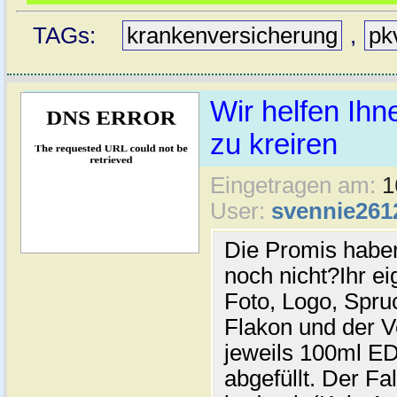
TAGs:
krankenversicherung
,
pk
Wir helfen Ihn
zu kreiren
Eingetragen am:
1
User:
svennie261
Die Promis habe
noch nicht?Ihr e
Foto, Logo, Spru
Flakon und der 
jeweils 100ml E
abgefüllt. Der Fa