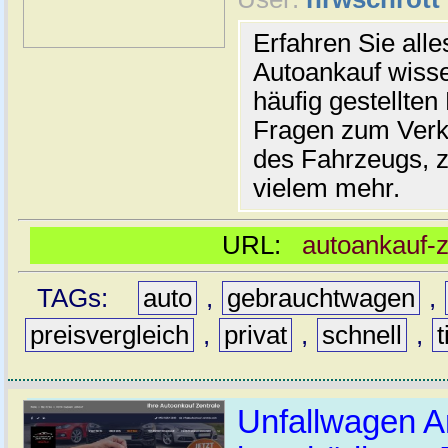
Erfahren Sie all
Autoankauf wiss
häufig gestellte
Fragen zum Verk
des Fahrzeugs, z
vielem mehr.
URL:
autoankauf-z
TAGs:
auto
,
gebrauchtwagen
,
preisvergleich
,
privat
,
schnell
,
Unfallwagen An