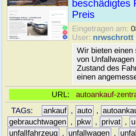
beschädigtes 
Preis
Eingetragen am:
0
User:
nrwschrott
Wir bieten einen
von Unfallwagen
Zustand des Fahr
einen angemesse
URL:
autoankauf-zentr
TAGs:
ankauf
,
auto
,
autoanka
gebrauchtwagen
,
pkw
,
privat
,
u
unfallfahrzeug
,
unfallwagen
,
unfa