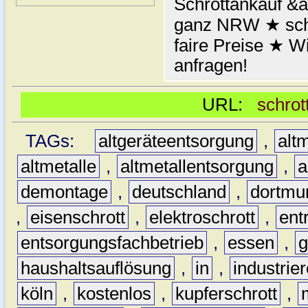
Schrottankauf &a
ganz NRW ★ schn
faire Preise ★ W
anfragen!
URL:
schrot
TAGs:
altgeräteentsorgung
,
altm
altmetalle
,
altmetallentsorgung
,
a
demontage
,
deutschland
,
dortmu
,
eisenschrott
,
elektroschrott
,
ent
entsorgungsfachbetrieb
,
essen
,
g
haushaltsauflösung
,
in
,
industrie
köln
,
kostenlos
,
kupferschrott
,