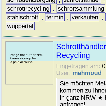
schrottrecycling
,
schrottsammlung
stahlschrott
,
termin
,
verkaufen
,
wuppertal
Schrotthändler
Recycling
Eingetragen am:
0
User:
mahmoud
Sie möchten Meta
kommen zu Ihnen
in ganz NRW ★ H
anfragen!