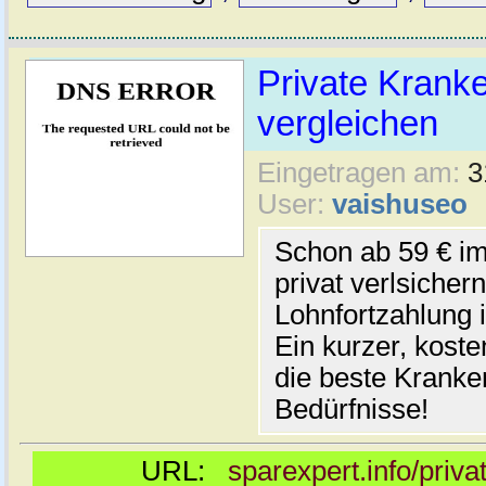
Private Krank
vergleichen
Eingetragen am:
3
User:
vaishuseo
Schon ab 59 € i
privat verlsicher
Lohnfortzahlung i
Ein kurzer, koste
die beste Kranke
Bedürfnisse!
URL:
sparexpert.info/priv