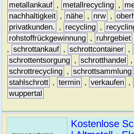
metallankauf
,
metallrecycling
,
me
nachhaltigkeit
,
nähe
,
nrw
,
ober
privatkunden.
,
recycling
,
recyclin
rohstoffrückgewinnung
,
ruhrgebiet
,
schrottankauf
,
schrottcontainer
,
schrottentsorgung
,
schrotthandel
schrottrecycling
,
schrottsammlung
stahlschrott
,
termin
,
verkaufen
,
wuppertal
Kostenlose Sc