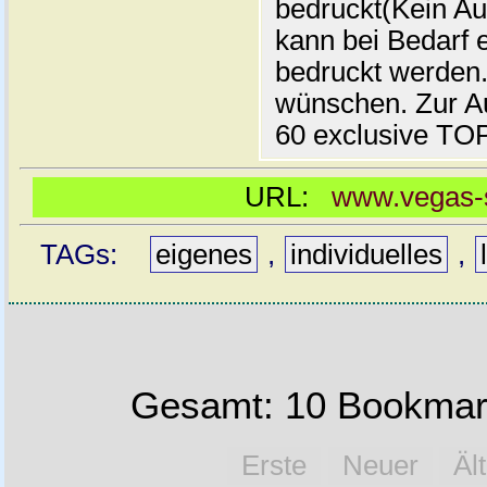
bedruckt(Kein Au
kann bei Bedarf 
bedruckt werden.
wünschen. Zur Au
60 exclusive TO
URL:
www.vegas-st
TAGs:
eigenes
,
individuelles
,
Gesamt: 10 Bookmark
Erste
Neuer
Äl