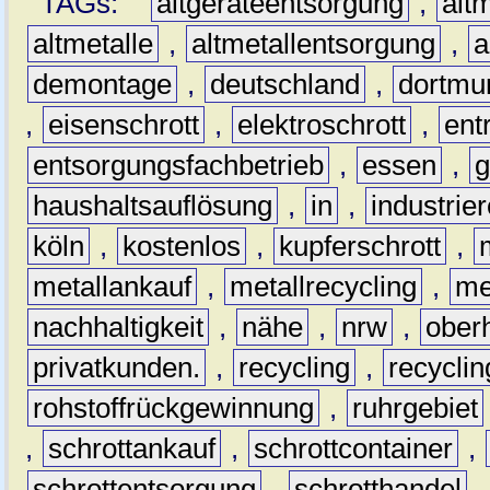
TAGs:
altgeräteentsorgung
,
altm
altmetalle
,
altmetallentsorgung
,
a
demontage
,
deutschland
,
dortmu
,
eisenschrott
,
elektroschrott
,
ent
entsorgungsfachbetrieb
,
essen
,
g
haushaltsauflösung
,
in
,
industrie
köln
,
kostenlos
,
kupferschrott
,
metallankauf
,
metallrecycling
,
me
nachhaltigkeit
,
nähe
,
nrw
,
ober
privatkunden.
,
recycling
,
recyclin
rohstoffrückgewinnung
,
ruhrgebiet
,
schrottankauf
,
schrottcontainer
,
schrottentsorgung
,
schrotthandel