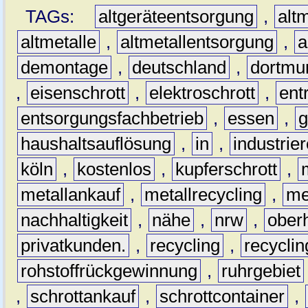
TAGs:
altgeräteentsorgung
,
altm
altmetalle
,
altmetallentsorgung
,
a
demontage
,
deutschland
,
dortmu
,
eisenschrott
,
elektroschrott
,
ent
entsorgungsfachbetrieb
,
essen
,
g
haushaltsauflösung
,
in
,
industrie
köln
,
kostenlos
,
kupferschrott
,
metallankauf
,
metallrecycling
,
me
nachhaltigkeit
,
nähe
,
nrw
,
ober
privatkunden.
,
recycling
,
recyclin
rohstoffrückgewinnung
,
ruhrgebiet
,
schrottankauf
,
schrottcontainer
,