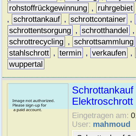
rohstoffrückgewinnung
,
ruhrgebiet
,
schrottankauf
,
schrottcontainer
,
schrottentsorgung
,
schrotthandel
schrottrecycling
,
schrottsammlung
stahlschrott
,
termin
,
verkaufen
,
wuppertal
Schrottankauf 
Elektroschrott 
Eingetragen am:
0
User:
mahmoud