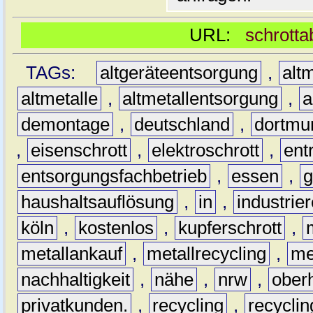
URL:
schrotta
TAGs:
altgeräteentsorgung
,
altm
altmetalle
,
altmetallentsorgung
,
a
demontage
,
deutschland
,
dortmu
,
eisenschrott
,
elektroschrott
,
ent
entsorgungsfachbetrieb
,
essen
,
g
haushaltsauflösung
,
in
,
industrie
köln
,
kostenlos
,
kupferschrott
,
metallankauf
,
metallrecycling
,
me
nachhaltigkeit
,
nähe
,
nrw
,
ober
privatkunden.
,
recycling
,
recyclin