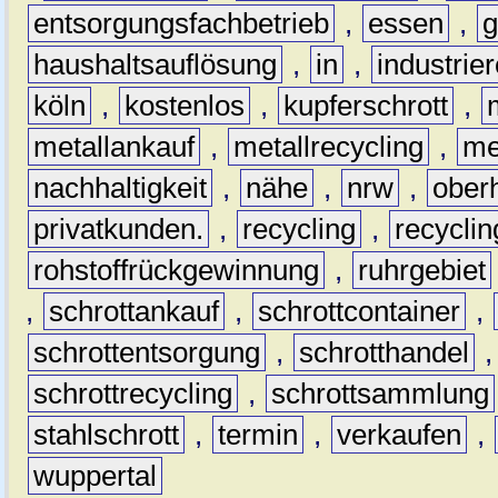
entsorgungsfachbetrieb
,
essen
,
g
haushaltsauflösung
,
in
,
industrie
köln
,
kostenlos
,
kupferschrott
,
metallankauf
,
metallrecycling
,
me
nachhaltigkeit
,
nähe
,
nrw
,
ober
privatkunden.
,
recycling
,
recyclin
rohstoffrückgewinnung
,
ruhrgebiet
,
schrottankauf
,
schrottcontainer
,
schrottentsorgung
,
schrotthandel
schrottrecycling
,
schrottsammlung
stahlschrott
,
termin
,
verkaufen
,
wuppertal