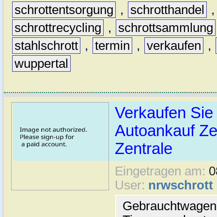
schrottentsorgung
,
schrotthandel
schrottrecycling
,
schrottsammlung
stahlschrott
,
termin
,
verkaufen
,
wuppertal
Verkaufen Sie 
Autoankauf Ze
Zentrale
Eingetragen am:
0
User:
nrwschrott
Gebrauchtwagen 