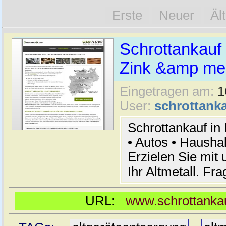
Erste
Neuer
Äl
Schrottankauf 
Zink &amp meh
Eingetragen am:
1
User:
schrottanka
Schrottankauf in
• Autos • Hausha
Erzielen Sie mit 
Ihr Altmetall. Fr
URL:
www.schrottankau