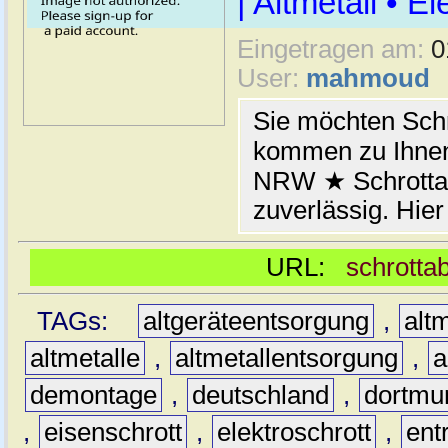
| Altmetall • E
Eingetragen am:
0
User:
mahmoud
Sie möchten Schr
kommen zu Ihnen
NRW ★ Schrottab
zuverlässig. Hier
URL:
schrotta
TAGs:
altgeräteentsorgung
,
altm
altmetalle
,
altmetallentsorgung
,
a
demontage
,
deutschland
,
dortmu
,
eisenschrott
,
elektroschrott
,
ent