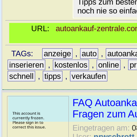
Tipps zum besten
noch nie so einf
URL:
autoankauf-zentrale.co
TAGs:
anzeige
,
auto
,
autoank
inserieren
,
kostenlos
,
online
,
pr
schnell
,
tipps
,
verkaufen
FAQ Autoankauf
Fragen zum Au
Eingetragen am:
0
User:
nrwschrott