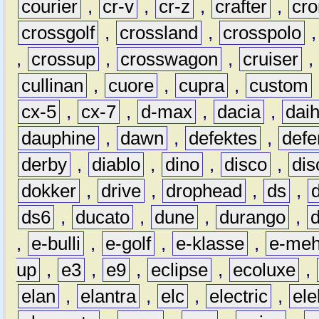
courier
,
cr-v
,
cr-z
,
crafter
,
cr
crossgolf
,
crossland
,
crosspolo
,
crossup
,
crosswagon
,
cruiser
,
cullinan
,
cuore
,
cupra
,
custom
cx-5
,
cx-7
,
d-max
,
dacia
,
dai
dauphine
,
dawn
,
defektes
,
defe
derby
,
diablo
,
dino
,
disco
,
dis
dokker
,
drive
,
drophead
,
ds
,
ds6
,
ducato
,
dune
,
durango
,
,
e-bulli
,
e-golf
,
e-klasse
,
e-meh
up
,
e3
,
e9
,
eclipse
,
ecoluxe
,
elan
,
elantra
,
elc
,
electric
,
ele