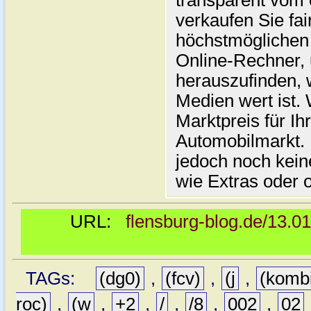
transparent vom 
verkaufen Sie fai
höchstmöglichen 
Online-Rechner,
herauszufinden, w
Medien wert ist. 
Marktpreis für I
Automobilmarkt. 
jedoch noch kein
wie Extras oder 
URL:
flensburg-blog.de/13.0
TAGs:
(dg0)
,
(fcv)
,
(j
,
(komb
roc)
,
(w
,
+2
,
/
,
/8
,
002
,
02