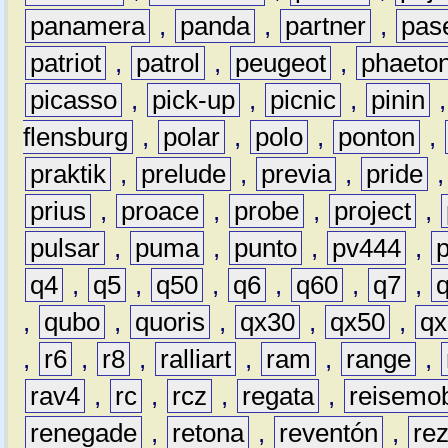
panamera
,
panda
,
partner
,
pas
patriot
,
patrol
,
peugeot
,
phaeto
picasso
,
pick-up
,
picnic
,
pinin
flensburg
,
polar
,
polo
,
ponton
,
praktik
,
prelude
,
previa
,
pride
prius
,
proace
,
probe
,
project
,
pulsar
,
puma
,
punto
,
pv444
,
q4
,
q5
,
q50
,
q6
,
q60
,
q7
,
,
qubo
,
quoris
,
qx30
,
qx50
,
qx
,
r6
,
r8
,
ralliart
,
ram
,
range
,
rav4
,
rc
,
rcz
,
regata
,
reisemob
renegade
,
retona
,
reventón
,
re