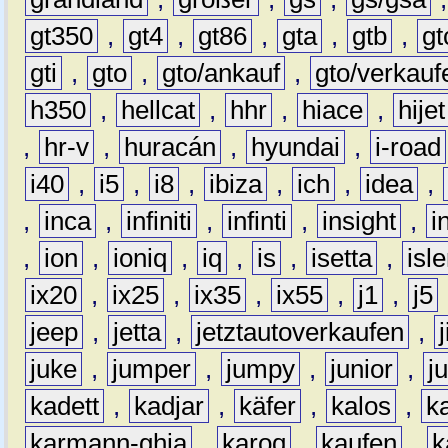
gt350
,
gt4
,
gt86
,
gta
,
gtb
,
gt
gti
,
gto
,
gto/ankauf
,
gto/verkauf
h350
,
hellcat
,
hhr
,
hiace
,
hijet
,
hr-v
,
huracán
,
hyundai
,
i-road
i40
,
i5
,
i8
,
ibiza
,
ich
,
idea
,
,
inca
,
infiniti
,
infinti
,
insight
,
i
,
ion
,
ioniq
,
iq
,
is
,
isetta
,
isl
ix20
,
ix25
,
ix35
,
ix55
,
j1
,
j5
jeep
,
jetta
,
jetztautoverkaufen
,
juke
,
jumper
,
jumpy
,
junior
,
j
kadett
,
kadjar
,
käfer
,
kalos
,
k
karmann-ghia
,
karoq
,
kaufen
,
k