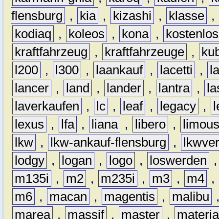
flensburg
,
kia
,
kizashi
,
klasse
,
kodiaq
,
koleos
,
kona
,
kostenlos
kraftfahrzeug
,
kraftfahrzeuge
,
kub
l200
,
l300
,
laankauf
,
lacetti
,
l
lancer
,
land
,
lander
,
lantra
,
la
laverkaufen
,
lc
,
leaf
,
legacy
,
lexus
,
lfa
,
liana
,
libero
,
limous
lkw
,
lkw-ankauf-flensburg
,
lkwver
lodgy
,
logan
,
logo
,
loswerden
m135i
,
m2
,
m235i
,
m3
,
m4
,
m6
,
macan
,
magentis
,
malibu
marea
,
massif
,
master
,
materi