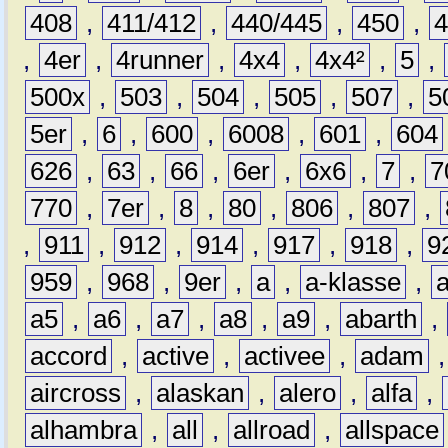
408
,
411/412
,
440/445
,
450
,
,
4er
,
4runner
,
4x4
,
4x4²
,
5
,
500x
,
503
,
504
,
505
,
507
,
5
5er
,
6
,
600
,
6008
,
601
,
604
626
,
63
,
66
,
6er
,
6x6
,
7
,
7
770
,
7er
,
8
,
80
,
806
,
807
,
,
911
,
912
,
914
,
917
,
918
,
9
959
,
968
,
9er
,
a
,
a-klasse
,
a5
,
a6
,
a7
,
a8
,
a9
,
abarth
,
accord
,
active
,
activee
,
adam
aircross
,
alaskan
,
alero
,
alfa
,
alhambra
,
all
,
allroad
,
allspace