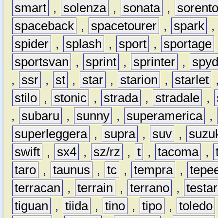
smart
,
solenza
,
sonata
,
sorent
spaceback
,
spacetourer
,
spark
spider
,
splash
,
sport
,
sportage
sportsvan
,
sprint
,
sprinter
,
spyd
,
ssr
,
st
,
star
,
starion
,
starlet
stilo
,
stonic
,
strada
,
stradale
,
,
subaru
,
sunny
,
superamerica
,
superleggera
,
supra
,
suv
,
suzu
swift
,
sx4
,
sz/rz
,
t
,
tacoma
,
taro
,
taunus
,
tc
,
tempra
,
tepe
terracan
,
terrain
,
terrano
,
testa
tiguan
,
tiida
,
tino
,
tipo
,
toledo