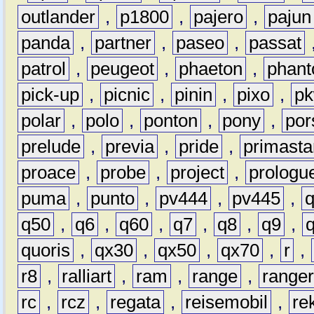
outlander
,
p1800
,
pajero
,
pajun
panda
,
partner
,
paseo
,
passat
patrol
,
peugeot
,
phaeton
,
phan
pick-up
,
picnic
,
pinin
,
pixo
,
p
polar
,
polo
,
ponton
,
pony
,
por
prelude
,
previa
,
pride
,
primasta
proace
,
probe
,
project
,
prologu
puma
,
punto
,
pv444
,
pv445
,
q50
,
q6
,
q60
,
q7
,
q8
,
q9
,
quoris
,
qx30
,
qx50
,
qx70
,
r
,
r8
,
ralliart
,
ram
,
range
,
range
rc
,
rcz
,
regata
,
reisemobil
,
re