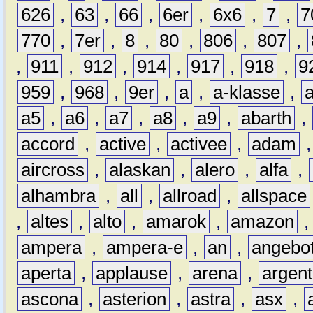
626
,
63
,
66
,
6er
,
6x6
,
7
,
7
770
,
7er
,
8
,
80
,
806
,
807
,
,
911
,
912
,
914
,
917
,
918
,
9
959
,
968
,
9er
,
a
,
a-klasse
,
a5
,
a6
,
a7
,
a8
,
a9
,
abarth
,
accord
,
active
,
activee
,
adam
aircross
,
alaskan
,
alero
,
alfa
,
alhambra
,
all
,
allroad
,
allspace
,
altes
,
alto
,
amarok
,
amazon
ampera
,
ampera-e
,
an
,
angebo
aperta
,
applause
,
arena
,
argen
ascona
,
asterion
,
astra
,
asx
,