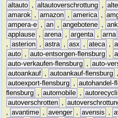
altauto
,
altautoverschrottung
,
alt
amarok
,
amazon
,
america
,
am
ampera-e
,
an
,
angebotene
,
ank
applause
,
arena
,
argenta
,
arna
,
asterion
,
astra
,
asx
,
ateca
,
a
auto
,
auto-entsorgen-flensburg
,
a
auto-verkaufen-flensburg
,
auto-ver
autoankauf
,
autoankauf-flensburg
autoexport-flensburg
,
autohandel-f
flensburg
,
automobile
,
autorecycl
autoverschrotten
,
autoverschrottun
,
avantime
,
avenger
,
avensis
,
a