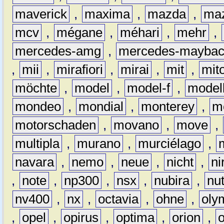
maverick
,
maxima
,
mazda
,
ma
mcv
,
mégane
,
méhari
,
mehr
,
mercedes-amg
,
mercedes-mayba
,
mii
,
mirafiori
,
mirai
,
mit
,
mit
möchte
,
model
,
model-f
,
model
mondeo
,
mondial
,
monterey
,
m
motorschaden
,
movano
,
move
,
multipla
,
murano
,
murciélago
,
navara
,
nemo
,
neue
,
nicht
,
ni
,
note
,
np300
,
nsx
,
nubira
,
nu
nv400
,
nx
,
octavia
,
ohne
,
oly
,
opel
,
opirus
,
optima
,
orion
,