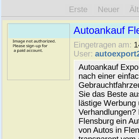
Erste
Neuer
Äl
Autoankauf Fl
Eingetragen am:
1
User:
autoexport
Autoankauf Expo
nach einer einfac
Gebrauchtfahrze
Sie das Beste au
lästige Werbung
Verhandlungen? 
Flensburg ein Au
von Autos in Flen