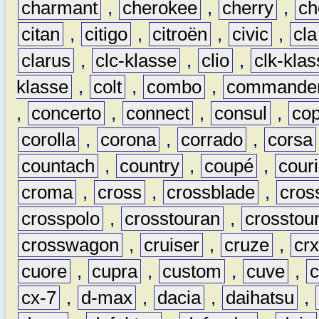
charmant
,
cherokee
,
cherry
,
ch
citan
,
citigo
,
citroën
,
civic
,
cla
clarus
,
clc-klasse
,
clio
,
clk-kla
klasse
,
colt
,
combo
,
commande
,
concerto
,
connect
,
consul
,
co
corolla
,
corona
,
corrado
,
corsa
countach
,
country
,
coupé
,
couri
croma
,
cross
,
crossblade
,
cros
crosspolo
,
crosstouran
,
crosstou
crosswagon
,
cruiser
,
cruze
,
cr
cuore
,
cupra
,
custom
,
cuve
,
cx-7
,
d-max
,
dacia
,
daihatsu
,