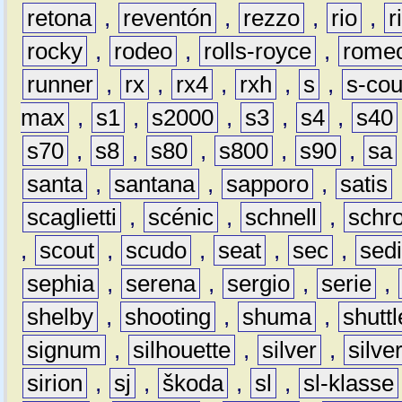
retona
,
reventón
,
rezzo
,
rio
,
r
rocky
,
rodeo
,
rolls-royce
,
rome
runner
,
rx
,
rx4
,
rxh
,
s
,
s-co
max
,
s1
,
s2000
,
s3
,
s4
,
s40
s70
,
s8
,
s80
,
s800
,
s90
,
sa
santa
,
santana
,
sapporo
,
satis
scaglietti
,
scénic
,
schnell
,
schro
,
scout
,
scudo
,
seat
,
sec
,
sedi
sephia
,
serena
,
sergio
,
serie
,
shelby
,
shooting
,
shuma
,
shuttl
signum
,
silhouette
,
silver
,
silve
sirion
,
sj
,
škoda
,
sl
,
sl-klasse