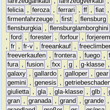
fahrzeugankauf
,
fahrzeugverkauf
felicia
,
feroza
,
ferrari
,
ff
,
fiat
firmenfahrzeuge
,
first
,
flensburg
flensburgkia
,
flensburglamborghini
,
ford
,
forester
,
forfour
,
forjere
,
fr
,
fr-v
,
freeankauf
,
freeclimbe
freeverkaufen
,
frontera
,
fuego
,
fura
,
fusion
,
fxx
,
g
,
g-klasse
galaxy
,
gallardo
,
galloper
,
gear
gemini
,
genesis
,
getriebeschade
giulietta
,
gla
,
gla-klasse
,
glb
,
gran
,
granada
,
grand
,
grande
grandland
,
großer
,
gs
,
gs/gsa