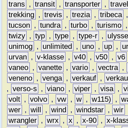
trans
,
transit
,
transporter
,
travel
trekking
,
trevis
,
trezia
,
tribeca
tucson
,
tundra
,
turbo
,
turismo
twizy
,
typ
,
type
,
type-r
,
ulyss
unimog
,
unlimited
,
uno
,
up
,
u
urvan
,
v-klasse
,
v40
,
v50
,
v6
vaneo
,
vanette
,
vario
,
vectra
,
veneno
,
venga
,
verkauf
,
verkau
,
verso-s
,
viano
,
viper
,
visa
,
v
volt
,
volvo
,
vw
,
w
,
w115)
,
w
wer
,
will
,
wind
,
windstar
,
wir
wrangler
,
wrx
,
x
,
x-90
,
x-klas