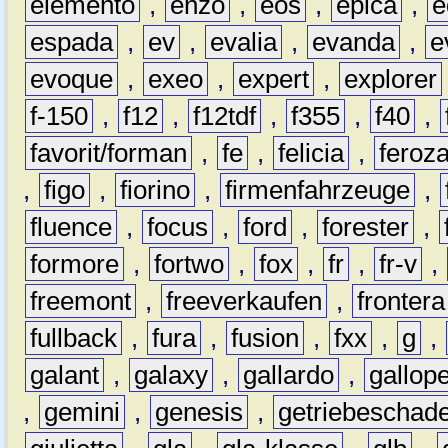
elemento
,
enzo
,
eos
,
epica
,
e
espada
,
ev
,
evalia
,
evanda
,
e
evoque
,
exeo
,
expert
,
explorer
f-150
,
f12
,
f12tdf
,
f355
,
f40
,
favorit/forman
,
fe
,
felicia
,
feroz
,
figo
,
fiorino
,
firmenfahrzeuge
,
fluence
,
focus
,
ford
,
forester
,
formore
,
fortwo
,
fox
,
fr
,
fr-v
,
freemont
,
freeverkaufen
,
frontera
fullback
,
fura
,
fusion
,
fxx
,
g
,
galant
,
galaxy
,
gallardo
,
gallop
,
gemini
,
genesis
,
getriebeschad