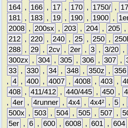
164
,
166
,
17
,
170
,
1750/
,
1
181
,
183
,
19
,
190
,
1900
,
1e
2008
,
200sx
,
203
,
204
,
205
212
,
220
,
240
,
25
,
250
,
250
288
,
29
,
2cv
,
2er
,
3
,
3/20
,
300zx
,
304
,
305
,
306
,
307
,
33
,
330
,
34
,
348
,
350z
,
356
,
4
,
400
,
4007
,
4008
,
403
,
4
408
,
411/412
,
440/445
,
450
,
,
4er
,
4runner
,
4x4
,
4x4²
,
5
,
500x
,
503
,
504
,
505
,
507
,
5
5er
,
6
,
600
,
6008
,
601
,
604