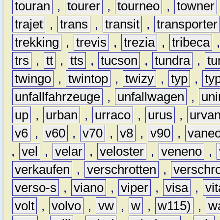
touran
,
tourer
,
tourneo
,
towner
trajet
,
trans
,
transit
,
transporter
trekking
,
trevis
,
trezia
,
tribeca
trs
,
tt
,
tts
,
tucson
,
tundra
,
tu
twingo
,
twintop
,
twizy
,
typ
,
ty
unfallfahrzeuge
,
unfallwagen
,
un
up
,
urban
,
urraco
,
urus
,
urva
v6
,
v60
,
v70
,
v8
,
v90
,
vane
,
vel
,
velar
,
veloster
,
veneno
,
verkaufen
,
verschrotten
,
verschro
verso-s
,
viano
,
viper
,
visa
,
vi
volt
,
volvo
,
vw
,
w
,
w115)
,
w