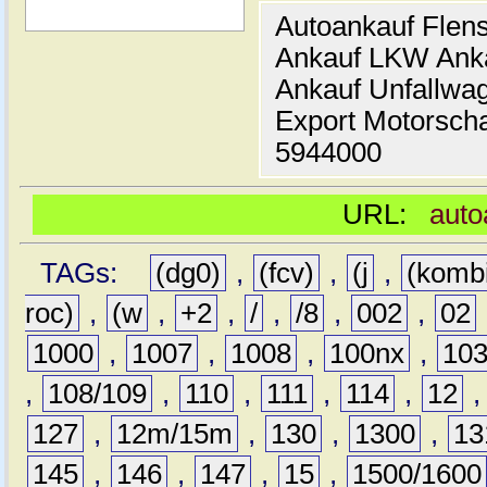
Autoankauf Flen
Ankauf LKW Ank
Ankauf Unfallwa
Export Motorsch
5944000
URL:
auto
TAGs:
(dg0)
,
(fcv)
,
(j
,
(komb
roc)
,
(w
,
+2
,
/
,
/8
,
002
,
02
1000
,
1007
,
1008
,
100nx
,
10
,
108/109
,
110
,
111
,
114
,
12
127
,
12m/15m
,
130
,
1300
,
13
145
,
146
,
147
,
15
,
1500/1600