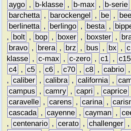
aygo
,
b-klasse
,
b-max
,
b-serie
barchetta
,
barockengel
,
be
,
be
berlinetta
,
berlingo
,
besta
,
bipp
,
bolt
,
bop
,
boxer
,
boxster
,
br
bravo
,
brera
,
brz
,
bus
,
bx
,
c
klasse
,
c-max
,
c-zero
,
c1
,
c15
c4
,
c5
,
c6
,
c70
,
c8
,
cabrio
,
caliber
,
calibra
,
california
,
cam
campus
,
camry
,
capri
,
caprice
caravelle
,
carens
,
carina
,
cari
cascada
,
cayenne
,
cayman
,
ce
,
centenario
,
cerato
,
challenger