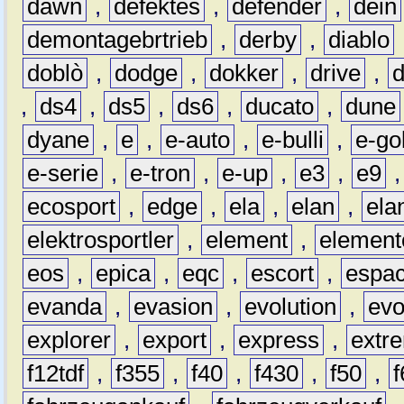
dawn
,
defektes
,
defender
,
dein
demontagebrtrieb
,
derby
,
diablo
doblò
,
dodge
,
dokker
,
drive
,
,
ds4
,
ds5
,
ds6
,
ducato
,
dune
dyane
,
e
,
e-auto
,
e-bulli
,
e-gol
e-serie
,
e-tron
,
e-up
,
e3
,
e9
ecosport
,
edge
,
ela
,
elan
,
ela
elektrosportler
,
element
,
element
eos
,
epica
,
eqc
,
escort
,
espa
evanda
,
evasion
,
evolution
,
ev
explorer
,
export
,
express
,
extr
f12tdf
,
f355
,
f40
,
f430
,
f50
,
f