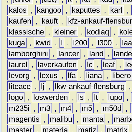
kalos
,
kangoo
,
kaputtes
,
karl
,
kaufen
,
kauft
,
kfz-ankauf-flensbu
klassische
,
kleiner
,
kodiaq
,
kol
kuga
,
kwid
,
l
,
l200
,
l300
,
la
lamborghini
,
lancer
,
land
,
lande
laurel
,
laverkaufen
,
lc
,
leaf
,
l
levorg
,
lexus
,
lfa
,
liana
,
libero
liteace
,
lj
,
lkw-ankauf-flensburg
logo
,
loswerden
,
ls
,
lt
,
lupo
,
m235i
,
m3
,
m4
,
m5
,
m50d
,
magentis
,
malibu
,
manta
,
marb
master
,
materia
,
matiz
,
matrix