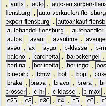
,
auris
,
auto
,
auto-entsorgen-flen
flensburg
,
auto-verkaufen-flensburg
export-flensburg
,
autoankauf-flensb
autohandel-flensburg
,
autohändler-
autos
,
avant
,
avantime
,
avenge
aveo
,
ax
,
aygo
,
b-klasse
,
b-m
baleno
,
barchetta
,
barockengel
berlina
,
berlinetta
,
berlingo
,
bes
bluebird
,
bmw
,
bolt
,
bop
,
box
brake
,
brava
,
bravo
,
brera
,
br
crosser
,
c-hr
,
c-klasse
,
c-max
c25
,
c3
,
c30
,
c4
,
c5
,
c6
,
c