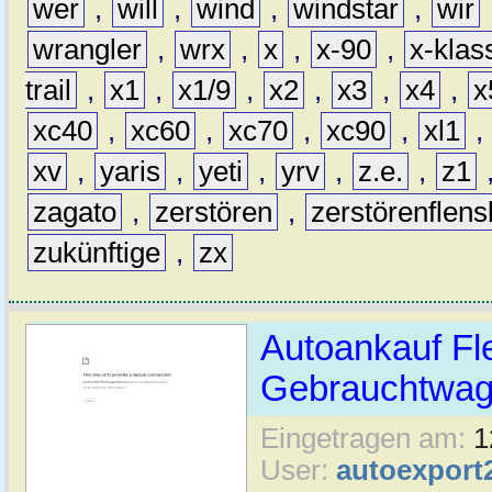
wer
,
will
,
wind
,
windstar
,
wir
wrangler
,
wrx
,
x
,
x-90
,
x-klas
trail
,
x1
,
x1/9
,
x2
,
x3
,
x4
,
x
xc40
,
xc60
,
xc70
,
xc90
,
xl1
,
xv
,
yaris
,
yeti
,
yrv
,
z.e.
,
z1
zagato
,
zerstören
,
zerstörenflen
zukünftige
,
zx
Autoankauf Fl
Gebrauchtwage
Eingetragen am:
1
User:
autoexport