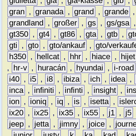
giulietta
,
gla
,
gla-klasse
,
glb
,
gran
,
granada
,
grand
,
grande
grandland
,
großer
,
gs
,
gs/gsa
gt350
,
gt4
,
gt86
,
gta
,
gtb
,
gt
gti
,
gto
,
gto/ankauf
,
gto/verkauf
h350
,
hellcat
,
hhr
,
hiace
,
hijet
,
hr-v
,
huracán
,
hyundai
,
i-road
i40
,
i5
,
i8
,
ibiza
,
ich
,
idea
,
inca
,
infiniti
,
infinti
,
insight
,
in
ion
,
ioniq
,
iq
,
is
,
isetta
,
isler
ix20
,
ix25
,
ix35
,
ix55
,
j1
,
j5
jeep
,
jetta
,
jimny
,
joice
,
journ
,
junior
,
justy
,
k
,
ka
,
kad
,
ka