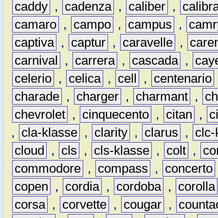
caddy
,
cadenza
,
caliber
,
calibr
camaro
,
campo
,
campus
,
camr
captiva
,
captur
,
caravelle
,
care
carnival
,
carrera
,
cascada
,
cay
celerio
,
celica
,
cell
,
centenario
charade
,
charger
,
charmant
,
ch
chevrolet
,
cinquecento
,
citan
,
c
,
cla-klasse
,
clarity
,
clarus
,
clc-
cloud
,
cls
,
cls-klasse
,
colt
,
c
commodore
,
compass
,
concerto
copen
,
cordia
,
cordoba
,
corolla
corsa
,
corvette
,
cougar
,
counta