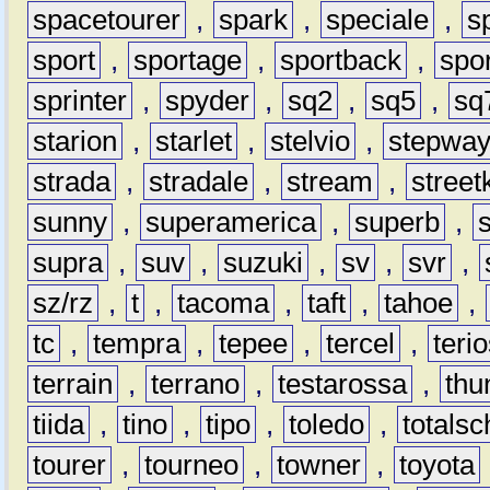
spacetourer
,
spark
,
speciale
,
s
sport
,
sportage
,
sportback
,
spo
sprinter
,
spyder
,
sq2
,
sq5
,
sq
starion
,
starlet
,
stelvio
,
stepwa
strada
,
stradale
,
stream
,
street
sunny
,
superamerica
,
superb
,
supra
,
suv
,
suzuki
,
sv
,
svr
,
sz/rz
,
t
,
tacoma
,
taft
,
tahoe
,
tc
,
tempra
,
tepee
,
tercel
,
teri
terrain
,
terrano
,
testarossa
,
thu
tiida
,
tino
,
tipo
,
toledo
,
totals
tourer
,
tourneo
,
towner
,
toyota