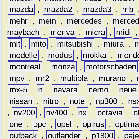
mazda
,
mazda2
,
mazda3
,
mb
mehr
,
mein
,
mercedes
,
merce
maybach
,
meriva
,
micra
,
midi
mit
,
mito
,
mitsubishi
,
miura
,
modelle
,
modus
,
mokka
,
mond
montreal
,
monza
,
motorschaden
mpv
,
mr2
,
multipla
,
murano
,
mx-5
,
n
,
navara
,
nemo
,
neue
nissan
,
nitro
,
note
,
np300
,
ns
,
nv200
,
nv400
,
nx
,
octavia
,
o
one
,
opc
,
opel
,
opirus
,
optim
outback
,
outlander
,
p1800
,
paje