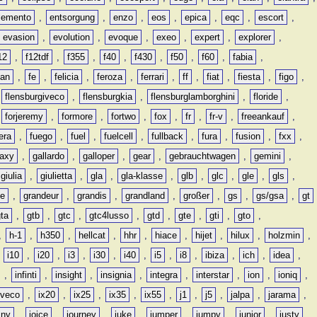
lemento
,
entsorgung
,
enzo
,
eos
,
epica
,
eqc
,
escort
,
evasion
,
evolution
,
evoque
,
exeo
,
expert
,
explorer
,
12
,
f12tdf
,
f355
,
f40
,
f430
,
f50
,
f60
,
fabia
,
man
,
fe
,
felicia
,
feroza
,
ferrari
,
ff
,
fiat
,
fiesta
,
figo
,
,
flensburgiveco
,
flensburgkia
,
flensburglamborghini
,
floride
,
,
forjeremy
,
formore
,
fortwo
,
fox
,
fr
,
fr-v
,
freeankauf
,
era
,
fuego
,
fuel
,
fuelcell
,
fullback
,
fura
,
fusion
,
fxx
,
laxy
,
gallardo
,
galloper
,
gear
,
gebrauchtwagen
,
gemini
,
giulia
,
giulietta
,
gla
,
gla-klasse
,
glb
,
glc
,
gle
,
gls
,
de
,
grandeur
,
grandis
,
grandland
,
großer
,
gs
,
gs/gsa
,
gt
gta
,
gtb
,
gtc
,
gtc4lusso
,
gtd
,
gte
,
gti
,
gto
,
,
h-1
,
h350
,
hellcat
,
hhr
,
hiace
,
hijet
,
hilux
,
holzmin
,
,
i10
,
i20
,
i3
,
i30
,
i40
,
i5
,
i8
,
ibiza
,
ich
,
idea
,
,
infinti
,
insight
,
insignia
,
integra
,
interstar
,
ion
,
ioniq
,
iveco
,
ix20
,
ix25
,
ix35
,
ix55
,
j1
,
j5
,
jalpa
,
jarama
,
mny
,
joice
,
journey
,
juke
,
jumper
,
jumpy
,
junior
,
justy
,