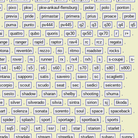
n
,
pixo
,
pkw
,
pkw-ankauf-flensburg
,
polar
,
polo
,
ponton
,
,
previa
,
pride
,
primastar
,
primera
,
prius
,
proace
,
probe
,
puma
,
punto
,
pv444
,
pv445
,
q2
,
q3
,
q30
,
q4
,
q5
ai
,
quattro
,
qubo
,
quoris
,
qx30
,
qx50
,
qx70
,
r
,
r+
,
ange
,
ranger
,
rapid
,
raptor
,
rav4
,
rc
,
rcz
,
regata
,
etona
,
reventón
,
rezzo
,
rio
,
ritmo
,
roadster
,
rocks
,
ter
,
rover
,
rs
,
runner
,
rx
,
rx4
,
rxh
,
s
,
s-coupé
,
s-
s4
,
s40
,
s5
,
s6
,
s60
,
s7
,
s70
,
s8
,
s80
,
s800
,
ntana
,
sapporo
,
satis
,
saveiro
,
saxo
,
sc
,
scaglietti
,
scorpio
,
scout
,
scudo
,
seat
,
sec
,
sedici
,
seicento
,
,
sesto
,
shadow
,
sharan
,
shelby
,
shooting
,
shuma
,
te
,
silver
,
silverado
,
silvia
,
sintra
,
sirion
,
sj
,
škoda
,
art
,
solenza
,
sonata
,
sorento
,
soul
,
space
,
spaceback
,
,
spider
,
splash
,
sport
,
sportage
,
sportback
,
sports
,
,
sq5
,
sq7
,
srt
,
ssr
,
st
,
star
,
starion
,
starlet
,
trada
,
stradale
,
stream
,
streetka
,
studien
,
subaru
,
sunny
,