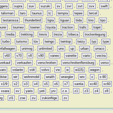
ggera
,
supra
,
suv
,
suzuki
,
sv
,
svr
,
svt
,
svx
,
swift
,
talisman
,
taro
,
taunus
,
tc
,
tempra
,
tepee
,
tercel
,
,
testarossa
,
thunderbird
,
tigra
,
tiguan
,
tiida
,
tino
,
tipo
,
ourer
,
tourneo
,
towner
,
toyota
,
traction
,
trafic
,
trajet
,
,
tredia
,
trekking
,
trevis
,
trezia
,
tribeca
,
trockenlegung
,
,
turbo
,
turismo
,
tüv
,
twingo
,
twintop
,
twizy
,
typ
,
type
nfallwagen
,
unimog
,
unlimited
,
uno
,
up
,
urban
,
urraco
,
,
v60
,
v70
,
v8
,
v90
,
vaneo
,
vanette
,
vario
,
vectra
,
verkauf
,
verkaufen
,
verschrotten
,
verschrottenflensburg
,
verso
,
varo
,
volante
,
volt
,
volvo
,
vw
,
w
,
w115)
,
wagon
,
dstar
,
wir
,
wohnmobil
,
wraith
,
wrangler
,
wrx
,
x
,
x-90
,
x1/9
,
x2
,
x3
,
x4
,
x5
,
x6
,
x7
,
xantia
,
xc40
,
xc60
xsara
,
xv
,
yaris
,
yeti
,
yrv
,
z.e.
,
z1
,
z3
,
z4
,
z8
,
rg
,
zl1
,
zoe
,
zu
,
zukünftige
,
zx