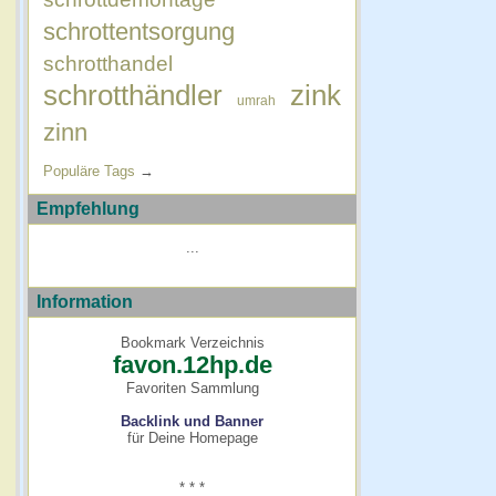
schrottentsorgung
schrotthandel
schrotthändler
zink
umrah
zinn
Populäre Tags
→
Empfehlung
...
Information
Bookmark Verzeichnis
favon.12hp.de
Favoriten Sammlung
Backlink und Banner
für Deine Homepage
* * *