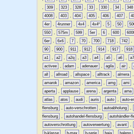
,
309
,
323
,
328
,
33
,
330
,
34
,
348
4008
,
403
,
404
,
405
,
406
,
407
,
4
4er
,
4runner
,
4x4
,
4x4²
,
5
,
50
,
50
550
,
575m
,
599
,
5er
,
6
,
600
,
600
6er
,
6x6
,
7
,
70
,
700
,
718
,
742
,
90
,
900
,
911
,
912
,
914
,
917
,
918
a1
,
a2
,
a2q
,
a3
,
a4
,
a5
,
a6
,
a
activee
,
adam
,
adenauer
,
agila
,
air
,
all
,
allroad
,
allspace
,
alltrack
,
almera
amarok
,
amazon
,
america
,
amg
,
ami
aperta
,
applause
,
arena
,
argenta
,
arna
atlas
,
atos
,
audi
,
auris
,
auto
,
auto-e
flensburg
,
auto-verschrotten
,
autoabholung
,
flensburg
,
autohandel-flensburg
,
autohändler-f
autoverschrottung
,
autoverwertung
,
avant
,
b-klasse
,
b-max
,
b-serie
,
baja
,
baleno