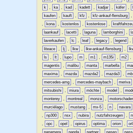
k
,
ka
,
kad
,
kadett
,
kadjar
,
käfer
,
kaufen
,
kauft
,
kfz
,
kfz-ankauf-flensburg
,
kona
,
kostenlos
,
kostenlose
,
kraftfahrze
laankauf
,
lacetti
,
laguna
,
lamborghini
,
l
laverkaufen
,
lc
,
leaf
,
legacy
,
legend
,
liteace
,
lj
,
lkw
,
lkw-ankauf-flensburg
,
lk
ls
,
lt
,
lupo
,
m
,
m1
,
m135i
,
m2
,
magentis
,
malibu
,
manta
,
marbella
,
ma
maxima
,
mazda
,
mazda2
,
mazda3
,
mb
mercedes-amg
,
mercedes-maybach
,
meriva
mitsubishi
,
miura
,
möchte
,
model
,
mode
monterey
,
montreal
,
monza
,
motorschade
murciélago
,
mustang
,
mx-5
,
n
,
navara
,
np300
,
nsx
,
nubira
,
nutzfahrzeugen
,
n
,
opc
,
opel
,
opirus
,
optima
,
orion
,
or
panamera
,
panda
,
partner
,
paseo
,
pass