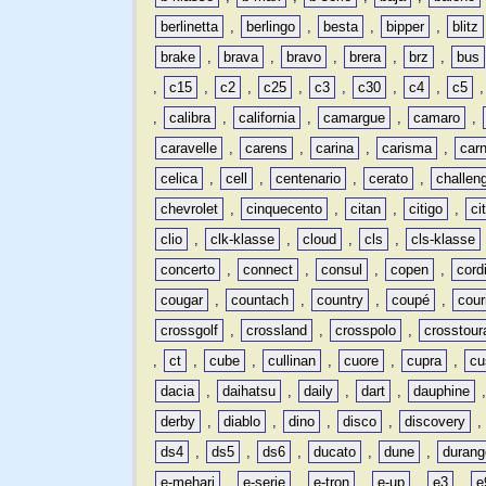
berlinetta
,
berlingo
,
besta
,
bipper
,
blitz
brake
,
brava
,
bravo
,
brera
,
brz
,
bus
,
c15
,
c2
,
c25
,
c3
,
c30
,
c4
,
c5
,
calibra
,
california
,
camargue
,
camaro
,
caravelle
,
carens
,
carina
,
carisma
,
carn
celica
,
cell
,
centenario
,
cerato
,
challen
chevrolet
,
cinquecento
,
citan
,
citigo
,
ci
clio
,
clk-klasse
,
cloud
,
cls
,
cls-klasse
concerto
,
connect
,
consul
,
copen
,
cord
cougar
,
countach
,
country
,
coupé
,
cour
crossgolf
,
crossland
,
crosspolo
,
crosstour
,
ct
,
cube
,
cullinan
,
cuore
,
cupra
,
cu
dacia
,
daihatsu
,
daily
,
dart
,
dauphine
derby
,
diablo
,
dino
,
disco
,
discovery
ds4
,
ds5
,
ds6
,
ducato
,
dune
,
durang
e-mehari
,
e-serie
,
e-tron
,
e-up
,
e3
,
e