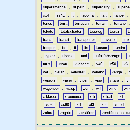
superamerica
,
superb
,
supercarry
,
superle
sx4
,
sz/rz
,
t
,
tacoma
,
taft
,
tahoe
,
terios
,
terra
,
terracan
,
terrain
,
terrano
toledo
,
totalschaden
,
touareg
,
touran
,
t
trans
,
transit
,
transporter
,
traveller
,
trax
trooper
,
trs
,
tt
,
tts
,
tucson
,
tundra
,
type-r
,
ulysse
,
und
,
unfallfahrzeuge
,
u
urus
,
urvan
,
v-klasse
,
v40
,
v50
,
v6
vel
,
velar
,
veloster
,
veneno
,
venga
,
verso-s
,
viano
,
viper
,
visa
,
vitara
,
vi
wagoneer
,
wasp
,
wer
,
will
,
wind
,
win
x-klasse
,
x-perience
,
x-tr
,
x-trail
,
x1
,
,
xc70
,
xc90
,
xl1
,
xl3
,
xm
,
xmod
,
zafira
,
zagato
,
zerstören
,
zerstörenflensbu