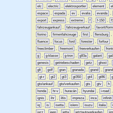
elc
,
electric
,
elektrosportler
,
element
,
e
espace
,
espada
,
ev
,
evalia
,
evanda
,
export
,
express
,
extreme
,
f
,
f-150
,
f
fahrzeugankauf
,
fahrzeugverkauf
,
favorit/for
fiorino
,
firmenfahrzeuge
,
first
,
flensburg
fluence
,
focus
,
ford
,
forester
,
forfour
freeclimber
,
freemont
,
freeverkaufen
,
front
g
,
g-klasse
,
g-tron
,
g93a
,
galant
,
ga
genesis
,
getriebeschaden
,
getz
,
ghost
,
glt
,
golf
,
gran
,
granada
,
grand
,
gran
,
gt-r
,
gt2
,
gt3
,
gt350
,
gt4
,
gt86
,
gto/ankauf
,
gto/verkaufen
,
gts
,
gtv
,
h
honda
,
hr-v
,
huracán
,
hyundai
,
i-road
ignis
,
ihr
,
iltis
,
impreza
,
inca
,
infiniti
iq
,
is
,
isetta
,
islero
,
isuzu
,
italia
,
jazz
,
jeep
,
jetta
,
jetztautoverkaufen
,
ji