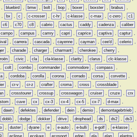
,
bluebird
,
bmw
,
bolt
,
bop
,
boxer
,
boxster
,
brabus
,
,
bx
,
c
,
c-crosser
,
c-hr
,
c-klasse
,
c-max
,
c-zero
,
c1
,
c6
,
c70
,
c8
,
cabrio
,
cactus
,
caddy
,
cadenza
,
caliber
campo
,
campus
,
camry
,
capri
,
caprice
,
captiva
,
captur
,
ival
,
carrera
,
cascada
,
cayenne
,
cayman
,
cee'd
,
celerio
,
ger
,
charade
,
charger
,
charmant
,
cherokee
,
cherry
,
troën
,
civic
,
cla
,
cla-klasse
,
clarity
,
clarus
,
clc-klasse
,
,
colt
,
combo
,
commander
,
commodore
,
compass
,
ia
,
cordoba
,
corolla
,
corona
,
corrado
,
corsa
,
corvette
,
ier
,
cr-v
,
cr-z
,
crafter
,
croma
,
cross
,
crossblade
,
an
,
crosstourer
,
crossup
,
crosswagon
,
cruiser
,
cruze
,
crx
stom
,
cuve
,
cx
,
cx-3
,
cx-4
,
cx-5
,
cx-7
,
d-max
,
,
dawn
,
defektes
,
defender
,
dein
,
demio
,
demontagebrtrieb
,
,
doblò
,
dodge
,
dokker
,
drive
,
drophead
,
ds
,
ds2
,
ds3
,
o
,
duster
,
dyane
,
e
,
e-auto
,
e-bulli
,
e-golf
,
e-klasse
,
9
,
eclipse
,
ecoluxe
,
ecosport
,
edge
,
ela
,
elan
,
elantra
,