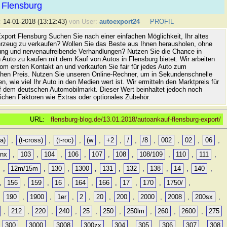
 Flensburg
:
14-01-2018 (13:12:43)
von User:
autoexport24
PROFIL
xport Flensburg Suchen Sie nach einer einfachen Möglichkeit, Ihr altes
rzeug zu verkaufen? Wollen Sie das Beste aus Ihnen herausholen, ohne
ung und nervenaufreibende Verhandlungen? Nutzen Sie die Chance in
 Auto zu kaufen mit dem Kauf von Autos in Flensburg bietet. Wir arbeiten
vom ersten Kontakt an und verkaufen Sie fair für jedes Auto zum
hen Preis. Nutzen Sie unseren Online-Rechner, um in Sekundenschnelle
n, wie viel Ihr Auto in den Medien wert ist. Wir ermitteln den Marktpreis für
uf dem deutschen Automobilmarkt. Dieser Wert beinhaltet jedoch noch
lichen Faktoren wie Extras oder optionales Zubehör.
URL:
flensburg-blog.de/13.01.2018/autoankauf-flensburg-export/
a)
,
(t-cross)
,
(t-roc)
,
(w
,
+2
,
/
,
/8
,
002
,
02
,
06
,
0nx
,
103
,
104
,
106
,
107
,
108
,
108/109
,
110
,
111
,
,
12m/15m
,
130
,
1300
,
131
,
132
,
138
,
14
,
140
,
,
156
,
159
,
16
,
164
,
166
,
17
,
170
,
1750/
,
,
190
,
1900
,
1er
,
2
,
20
,
200
,
2000
,
2008
,
200sx
,
,
212
,
220
,
240
,
25
,
250
,
250lm
,
260
,
2600
,
275
,
300
,
3000
,
3008
,
300zx
,
304
,
305
,
306
,
307
,
308