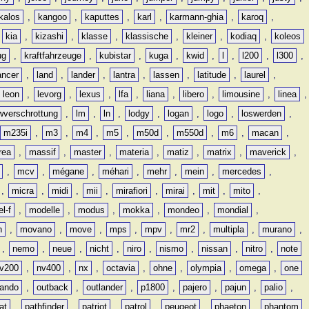
kalos
,
kangoo
,
kaputtes
,
karl
,
karmann-ghia
,
karoq
,
,
kia
,
kizashi
,
klasse
,
klassische
,
kleiner
,
kodiaq
,
koleos
ug
,
kraftfahrzeuge
,
kubistar
,
kuga
,
kwid
,
l
,
l200
,
l300
,
ancer
,
land
,
lander
,
lantra
,
lassen
,
latitude
,
laurel
,
leon
,
levorg
,
lexus
,
lfa
,
liana
,
libero
,
limousine
,
linea
,
wverschrottung
,
lm
,
ln
,
lodgy
,
logan
,
logo
,
loswerden
,
m235i
,
m3
,
m4
,
m5
,
m50d
,
m550d
,
m6
,
macan
,
rea
,
massif
,
master
,
materia
,
matiz
,
matrix
,
maverick
,
,
mcv
,
mégane
,
méhari
,
mehr
,
mein
,
mercedes
,
,
micra
,
midi
,
mii
,
mirafiori
,
mirai
,
mit
,
mito
,
l-f
,
modelle
,
modus
,
mokka
,
mondeo
,
mondial
,
n
,
movano
,
move
,
mps
,
mpv
,
mr2
,
multipla
,
murano
,
,
nemo
,
neue
,
nicht
,
niro
,
nismo
,
nissan
,
nitro
,
note
v200
,
nv400
,
nx
,
octavia
,
ohne
,
olympia
,
omega
,
one
lando
,
outback
,
outlander
,
p1800
,
pajero
,
pajun
,
palio
,
at
,
pathfinder
,
patriot
,
patrol
,
peugeot
,
phaeton
,
phantom