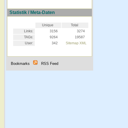
Statistik / Meta-Daten
Unique
Total
Links:
3156
3274
TAGs:
9264
19587
User:
342
Sitemap XML
Bookmarks
RSS Feed