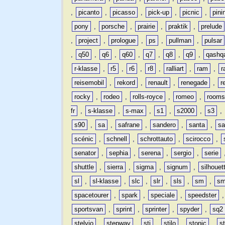
,
picanto
,
picasso
,
pick-up
,
picnic
,
pini
pony
,
porsche
,
prairie
,
praktik
,
prelude
,
project
,
prologue
,
ps
,
pullman
,
pulsar
,
q50
,
q6
,
q60
,
q7
,
q8
,
q9
,
qashq
r-klasse
,
r5
,
r6
,
r8
,
ralliart
,
ram
,
r
reisemobil
,
rekord
,
renault
,
renegade
,
r
rocky
,
rodeo
,
rolls-royce
,
romeo
,
rooms
fr
,
s-klasse
,
s-max
,
s1
,
s2000
,
s3
,
s90
,
sa
,
safrane
,
sandero
,
santa
,
sa
scénic
,
schnell
,
schrottauto
,
scirocco
,
senator
,
sephia
,
serena
,
sergio
,
serie
shuttle
,
sierra
,
sigma
,
signum
,
silhouet
sl
,
sl-klasse
,
slc
,
slr
,
sls
,
sm
,
sm
spacetourer
,
spark
,
speciale
,
speedster
sportsvan
,
sprint
,
sprinter
,
spyder
,
sq2
stelvio
,
stepway
,
sti
,
stilo
,
stonic
,
s