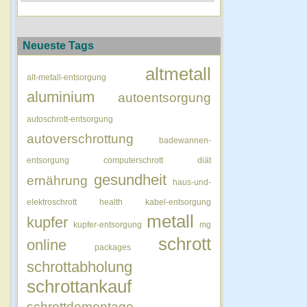
Neueste Tags
altmetall
alt-metall-entsorgung
aluminium
autoentsorgung
autoschrott-entsorgung
autoverschrottung
badewannen-
entsorgung
computerschrott
diät
gesundheit
ernährung
haus-und-
elektroschrott
health
kabel-entsorgung
metall
kupfer
kupfer-entsorgung
mg
schrott
online
packages
schrottabholung
schrottankauf
schrottdemontage