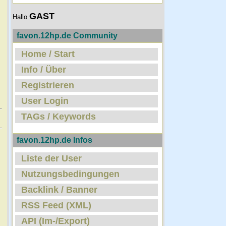
GAST
Hallo
favon.12hp.de Community
Home / Start
Info / Über
Registrieren
User Login
TAGs / Keywords
favon.12hp.de Infos
Liste der User
Nutzungsbedingungen
Backlink / Banner
RSS Feed (XML)
API (Im-/Export)