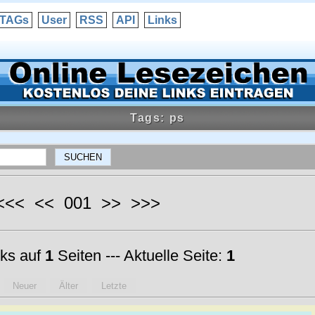
TAGs
User
RSS
API
Links
Tags: ps
 <<< << 001 >> >>>
ks auf
1
Seiten --- Aktuelle Seite:
1
Neuer
Älter
Letzte