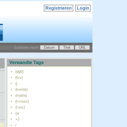
Registrieren
Login
Sortieren nach:
Datum
Titel
URL
Verwandte Tags
+
(dg0)
+
(fcv)
+
(j
+
(kombi)
+
(matta)
+
(t-cross)
+
(t-roc)
+
(w
+
+2
+
/