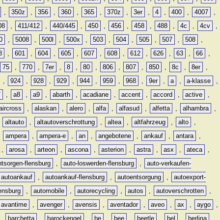
,
350z
,
356
,
360
,
365
,
370z
,
3er
,
4
,
400
,
4007
,
08
,
411/412
,
440/445
,
450
,
456
,
458
,
488
,
4c
,
4cv
,
0
,
5008
,
500l
,
500x
,
503
,
504
,
505
,
507
,
508
,
8
,
601
,
604
,
605
,
607
,
608
,
612
,
626
,
63
,
66
,
75
,
770
,
7er
,
8
,
80
,
806
,
807
,
850
,
8c
,
8er
,
,
924
,
928
,
929
,
944
,
959
,
968
,
9er
,
a
,
a-klasse
,
7
,
a8
,
a9
,
abarth
,
acadiane
,
accent
,
accord
,
active
,
aircross
,
alaskan
,
alero
,
alfa
,
alfasud
,
alfetta
,
alhambra
,
,
altauto
,
altautoverschrottung
,
altea
,
altfahrzeug
,
alto
,
,
ampera
,
ampera-e
,
an
,
angebotene
,
ankauf
,
antara
,
,
arosa
,
arteon
,
ascona
,
asterion
,
astra
,
asx
,
ateca
,
ntsorgen-flensburg
,
auto-loswerden-flensburg
,
auto-verkaufen-
autoankauf
,
autoankauf-flensburg
,
autoentsorgung
,
autoexport-
lensburg
,
automobile
,
autorecycling
,
autos
,
autoverschrotten
,
avantime
,
avenger
,
avensis
,
aventador
,
aveo
,
ax
,
aygo
,
,
barchetta
,
barockengel
,
be
,
bee
,
beetle
,
bel
,
berlina
,