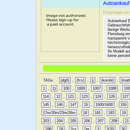
Autoankauf
Eingetragen am
Autoankauf E
Gebrauchtfah
lästige Werb
Flensburg ein
transparent 
höchstmöglic
herauszufinde
Ihr Modell a
keine persön
TAGs:
(dg0)
,
(fcv)
,
(j
,
(kombi)
,
(matt
1
,
1)
,
100
,
1000
,
1007
,
1008
,
10
114
,
12
,
121
,
123
,
124
,
126
,
127
145
,
146
,
147
,
15
,
1500/1600
,
155
17m/20m/23m/26m
,
18
,
181
,
183
,
19
203
,
204
,
205
,
206
,
207
,
208
,
21
,
288
,
29
,
2cv
,
2er
,
3
,
3/20
,
30