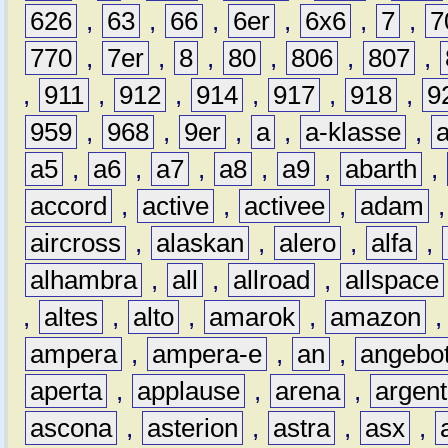
626
,
63
,
66
,
6er
,
6x6
,
7
,
7
770
,
7er
,
8
,
80
,
806
,
807
,
,
911
,
912
,
914
,
917
,
918
,
9
959
,
968
,
9er
,
a
,
a-klasse
,
a5
,
a6
,
a7
,
a8
,
a9
,
abarth
,
accord
,
active
,
activee
,
adam
aircross
,
alaskan
,
alero
,
alfa
,
alhambra
,
all
,
allroad
,
allspace
,
altes
,
alto
,
amarok
,
amazon
ampera
,
ampera-e
,
an
,
angebo
aperta
,
applause
,
arena
,
argen
ascona
,
asterion
,
astra
,
asx
,