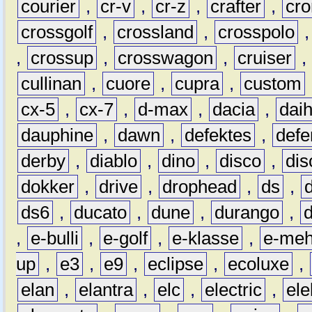
courier
,
cr-v
,
cr-z
,
crafter
,
cr
crossgolf
,
crossland
,
crosspolo
,
crossup
,
crosswagon
,
cruiser
,
cullinan
,
cuore
,
cupra
,
custom
cx-5
,
cx-7
,
d-max
,
dacia
,
dai
dauphine
,
dawn
,
defektes
,
defe
derby
,
diablo
,
dino
,
disco
,
dis
dokker
,
drive
,
drophead
,
ds
,
ds6
,
ducato
,
dune
,
durango
,
,
e-bulli
,
e-golf
,
e-klasse
,
e-meh
up
,
e3
,
e9
,
eclipse
,
ecoluxe
,
elan
,
elantra
,
elc
,
electric
,
ele