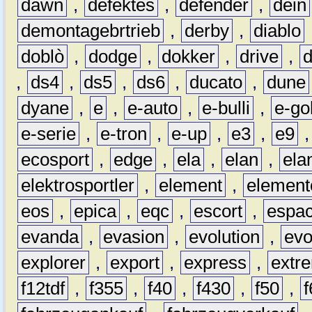
dawn
,
defektes
,
defender
,
dein
demontagebrtrieb
,
derby
,
diablo
doblò
,
dodge
,
dokker
,
drive
,
,
ds4
,
ds5
,
ds6
,
ducato
,
dune
dyane
,
e
,
e-auto
,
e-bulli
,
e-gol
e-serie
,
e-tron
,
e-up
,
e3
,
e9
ecosport
,
edge
,
ela
,
elan
,
ela
elektrosportler
,
element
,
element
eos
,
epica
,
eqc
,
escort
,
espa
evanda
,
evasion
,
evolution
,
ev
explorer
,
export
,
express
,
extr
f12tdf
,
f355
,
f40
,
f430
,
f50
,
f