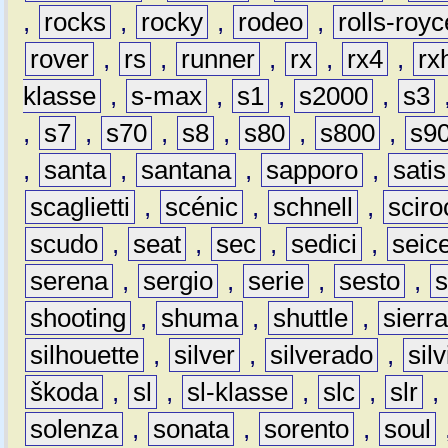
,
rocks
,
rocky
,
rodeo
,
rolls-royc
rover
,
rs
,
runner
,
rx
,
rx4
,
rx
klasse
,
s-max
,
s1
,
s2000
,
s3
,
s7
,
s70
,
s8
,
s80
,
s800
,
s9
,
santa
,
santana
,
sapporo
,
satis
scaglietti
,
scénic
,
schnell
,
sciro
scudo
,
seat
,
sec
,
sedici
,
seic
serena
,
sergio
,
serie
,
sesto
,
shooting
,
shuma
,
shuttle
,
sierr
silhouette
,
silver
,
silverado
,
silv
škoda
,
sl
,
sl-klasse
,
slc
,
slr
,
solenza
,
sonata
,
sorento
,
soul