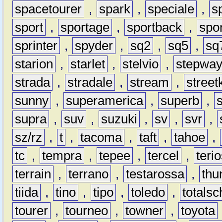
spacetourer
,
spark
,
speciale
,
s
sport
,
sportage
,
sportback
,
spo
sprinter
,
spyder
,
sq2
,
sq5
,
sq
starion
,
starlet
,
stelvio
,
stepwa
strada
,
stradale
,
stream
,
street
sunny
,
superamerica
,
superb
,
supra
,
suv
,
suzuki
,
sv
,
svr
,
sz/rz
,
t
,
tacoma
,
taft
,
tahoe
,
tc
,
tempra
,
tepee
,
tercel
,
teri
terrain
,
terrano
,
testarossa
,
thu
tiida
,
tino
,
tipo
,
toledo
,
totals
tourer
,
tourneo
,
towner
,
toyota