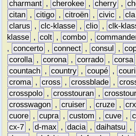
charmant
,
cherokee
,
cherry
,
ch
citan
,
citigo
,
citroën
,
civic
,
cla
clarus
,
clc-klasse
,
clio
,
clk-kla
klasse
,
colt
,
combo
,
commande
,
concerto
,
connect
,
consul
,
co
corolla
,
corona
,
corrado
,
corsa
countach
,
country
,
coupé
,
couri
croma
,
cross
,
crossblade
,
cros
crosspolo
,
crosstouran
,
crosstou
crosswagon
,
cruiser
,
cruze
,
cr
cuore
,
cupra
,
custom
,
cuve
,
cx-7
,
d-max
,
dacia
,
daihatsu
,