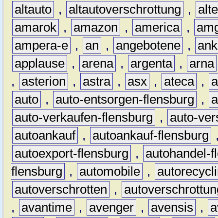
altauto
,
altautoverschrottung
,
alt
amarok
,
amazon
,
america
,
am
ampera-e
,
an
,
angebotene
,
ank
applause
,
arena
,
argenta
,
arna
,
asterion
,
astra
,
asx
,
ateca
,
a
auto
,
auto-entsorgen-flensburg
,
a
auto-verkaufen-flensburg
,
auto-ver
autoankauf
,
autoankauf-flensburg
autoexport-flensburg
,
autohandel-f
flensburg
,
automobile
,
autorecycl
autoverschrotten
,
autoverschrottun
,
avantime
,
avenger
,
avensis
,
a