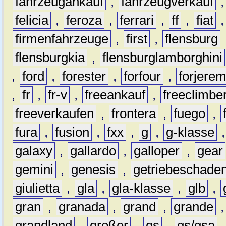
fahrzeugankauf
,
fahrzeugverkauf
felicia
,
feroza
,
ferrari
,
ff
,
fiat
firmenfahrzeuge
,
first
,
flensburg
flensburgkia
,
flensburglamborghini
,
ford
,
forester
,
forfour
,
forjere
,
fr
,
fr-v
,
freeankauf
,
freeclimbe
freeverkaufen
,
frontera
,
fuego
,
fura
,
fusion
,
fxx
,
g
,
g-klasse
galaxy
,
gallardo
,
galloper
,
gear
gemini
,
genesis
,
getriebeschade
giulietta
,
gla
,
gla-klasse
,
glb
,
gran
,
granada
,
grand
,
grande
grandland
,
großer
,
gs
,
gs/gsa