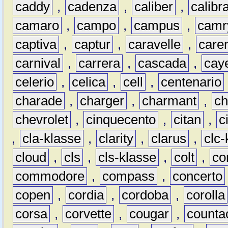
caddy
,
cadenza
,
caliber
,
calibr
camaro
,
campo
,
campus
,
camr
captiva
,
captur
,
caravelle
,
care
carnival
,
carrera
,
cascada
,
cay
celerio
,
celica
,
cell
,
centenario
charade
,
charger
,
charmant
,
ch
chevrolet
,
cinquecento
,
citan
,
c
,
cla-klasse
,
clarity
,
clarus
,
clc-
cloud
,
cls
,
cls-klasse
,
colt
,
c
commodore
,
compass
,
concerto
copen
,
cordia
,
cordoba
,
corolla
corsa
,
corvette
,
cougar
,
counta