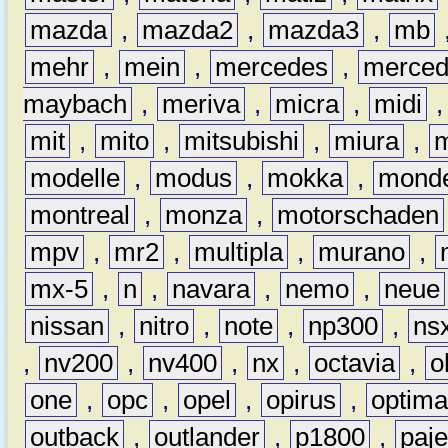
mazda
,
mazda2
,
mazda3
,
mb
mehr
,
mein
,
mercedes
,
merce
maybach
,
meriva
,
micra
,
midi
mit
,
mito
,
mitsubishi
,
miura
,
modelle
,
modus
,
mokka
,
mond
montreal
,
monza
,
motorschaden
mpv
,
mr2
,
multipla
,
murano
,
mx-5
,
n
,
navara
,
nemo
,
neue
nissan
,
nitro
,
note
,
np300
,
ns
,
nv200
,
nv400
,
nx
,
octavia
,
o
one
,
opc
,
opel
,
opirus
,
optim
outback
,
outlander
,
p1800
,
paje