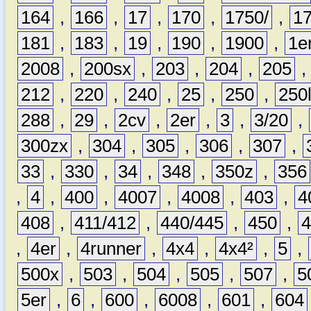
164
,
166
,
17
,
170
,
1750/
,
1
181
,
183
,
19
,
190
,
1900
,
1e
2008
,
200sx
,
203
,
204
,
205
212
,
220
,
240
,
25
,
250
,
250
288
,
29
,
2cv
,
2er
,
3
,
3/20
,
300zx
,
304
,
305
,
306
,
307
,
33
,
330
,
34
,
348
,
350z
,
356
,
4
,
400
,
4007
,
4008
,
403
,
4
408
,
411/412
,
440/445
,
450
,
,
4er
,
4runner
,
4x4
,
4x4²
,
5
,
500x
,
503
,
504
,
505
,
507
,
5
5er
,
6
,
600
,
6008
,
601
,
604