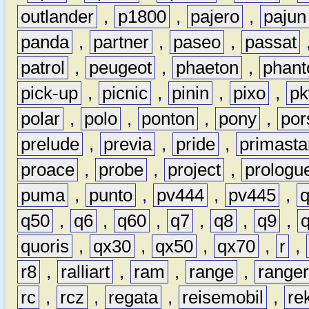
outlander
,
p1800
,
pajero
,
pajun
panda
,
partner
,
paseo
,
passat
patrol
,
peugeot
,
phaeton
,
phan
pick-up
,
picnic
,
pinin
,
pixo
,
p
polar
,
polo
,
ponton
,
pony
,
por
prelude
,
previa
,
pride
,
primasta
proace
,
probe
,
project
,
prologu
puma
,
punto
,
pv444
,
pv445
,
q50
,
q6
,
q60
,
q7
,
q8
,
q9
,
quoris
,
qx30
,
qx50
,
qx70
,
r
,
r8
,
ralliart
,
ram
,
range
,
range
rc
,
rcz
,
regata
,
reisemobil
,
re