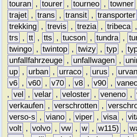
touran
,
tourer
,
tourneo
,
towner
trajet
,
trans
,
transit
,
transporter
trekking
,
trevis
,
trezia
,
tribeca
trs
,
tt
,
tts
,
tucson
,
tundra
,
tu
twingo
,
twintop
,
twizy
,
typ
,
ty
unfallfahrzeuge
,
unfallwagen
,
un
up
,
urban
,
urraco
,
urus
,
urva
v6
,
v60
,
v70
,
v8
,
v90
,
vane
,
vel
,
velar
,
veloster
,
veneno
,
verkaufen
,
verschrotten
,
verschro
verso-s
,
viano
,
viper
,
visa
,
vi
volt
,
volvo
,
vw
,
w
,
w115)
,
w