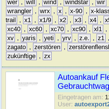
wer
,
will
,
wind
,
windstar
,
wir
wrangler
,
wrx
,
x
,
x-90
,
x-klas
trail
,
x1
,
x1/9
,
x2
,
x3
,
x4
,
x
xc40
,
xc60
,
xc70
,
xc90
,
xl1
,
xv
,
yaris
,
yeti
,
yrv
,
z.e.
,
z1
zagato
,
zerstören
,
zerstörenflen
zukünftige
,
zx
Autoankauf Fl
Gebrauchtwage
Eingetragen am:
1
User:
autoexport