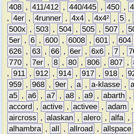
408
,
411/412
,
440/445
,
450
,
,
4er
,
4runner
,
4x4
,
4x4²
,
5
,
500x
,
503
,
504
,
505
,
507
,
5
5er
,
6
,
600
,
6008
,
601
,
604
626
,
63
,
66
,
6er
,
6x6
,
7
,
7
770
,
7er
,
8
,
80
,
806
,
807
,
,
911
,
912
,
914
,
917
,
918
,
9
959
,
968
,
9er
,
a
,
a-klasse
,
a5
,
a6
,
a7
,
a8
,
a9
,
abarth
,
accord
,
active
,
activee
,
adam
aircross
,
alaskan
,
alero
,
alfa
,
alhambra
,
all
,
allroad
,
allspace