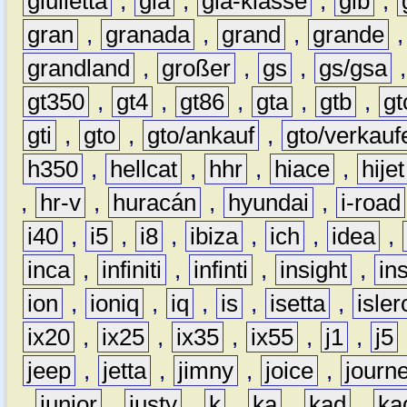
giulietta
,
gla
,
gla-klasse
,
glb
,
gran
,
granada
,
grand
,
grande
grandland
,
großer
,
gs
,
gs/gsa
gt350
,
gt4
,
gt86
,
gta
,
gtb
,
gt
gti
,
gto
,
gto/ankauf
,
gto/verkauf
h350
,
hellcat
,
hhr
,
hiace
,
hijet
,
hr-v
,
huracán
,
hyundai
,
i-road
i40
,
i5
,
i8
,
ibiza
,
ich
,
idea
,
inca
,
infiniti
,
infinti
,
insight
,
in
ion
,
ioniq
,
iq
,
is
,
isetta
,
isler
ix20
,
ix25
,
ix35
,
ix55
,
j1
,
j5
jeep
,
jetta
,
jimny
,
joice
,
journ
,
junior
,
justy
,
k
,
ka
,
kad
,
ka