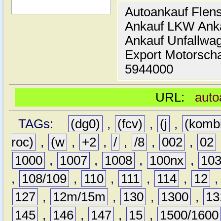
Autoankauf Flen
Ankauf LKW Ank
Ankauf Unfallwa
Export Motorsch
5944000
URL:
auto
TAGs:
(dg0)
,
(fcv)
,
(j
,
(komb
roc)
,
(w
,
+2
,
/
,
/8
,
002
,
02
1000
,
1007
,
1008
,
100nx
,
10
,
108/109
,
110
,
111
,
114
,
12
127
,
12m/15m
,
130
,
1300
,
13
145
,
146
,
147
,
15
,
1500/1600