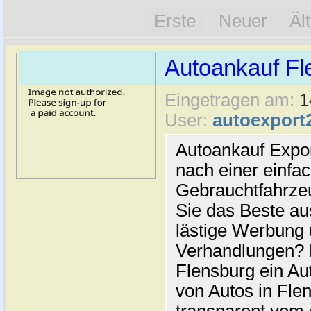
Erste
Neuer
Äl
Autoankauf Fl
Eingetragen am:
1
User:
autoexport
Autoankauf Expo
nach einer einfac
Gebrauchtfahrze
Sie das Beste au
lästige Werbung
Verhandlungen? 
Flensburg ein Au
von Autos in Flen