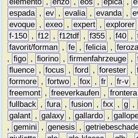
elemento
,
enzo
,
eos
,
epica
,
e
espada
,
ev
,
evalia
,
evanda
,
e
evoque
,
exeo
,
expert
,
explorer
f-150
,
f12
,
f12tdf
,
f355
,
f40
,
favorit/forman
,
fe
,
felicia
,
feroz
,
figo
,
fiorino
,
firmenfahrzeuge
,
fluence
,
focus
,
ford
,
forester
,
formore
,
fortwo
,
fox
,
fr
,
fr-v
,
freemont
,
freeverkaufen
,
frontera
fullback
,
fura
,
fusion
,
fxx
,
g
,
galant
,
galaxy
,
gallardo
,
gallop
,
gemini
,
genesis
,
getriebeschad