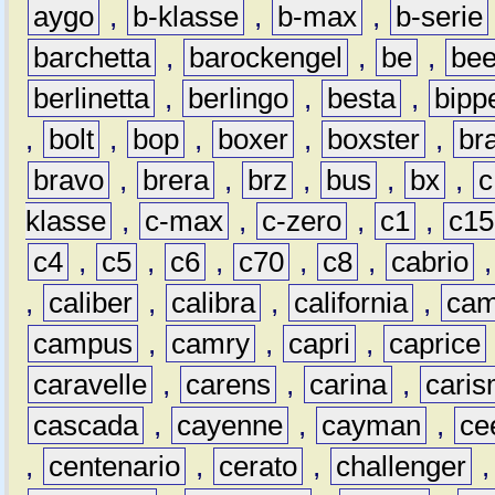
aygo
,
b-klasse
,
b-max
,
b-serie
barchetta
,
barockengel
,
be
,
be
berlinetta
,
berlingo
,
besta
,
bipp
,
bolt
,
bop
,
boxer
,
boxster
,
br
bravo
,
brera
,
brz
,
bus
,
bx
,
c
klasse
,
c-max
,
c-zero
,
c1
,
c15
c4
,
c5
,
c6
,
c70
,
c8
,
cabrio
,
caliber
,
calibra
,
california
,
cam
campus
,
camry
,
capri
,
caprice
caravelle
,
carens
,
carina
,
cari
cascada
,
cayenne
,
cayman
,
ce
,
centenario
,
cerato
,
challenger