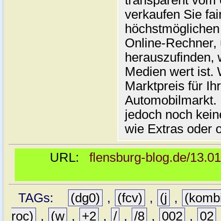
transparent vom 
verkaufen Sie fai
höchstmöglichen 
Online-Rechner,
herauszufinden, w
Medien wert ist. 
Marktpreis für I
Automobilmarkt. 
jedoch noch kein
wie Extras oder 
URL:
flensburg-blog.de/13.0
TAGs:
(dg0)
,
(fcv)
,
(j
,
(komb
roc)
,
(w
,
+2
,
/
,
/8
,
002
,
02