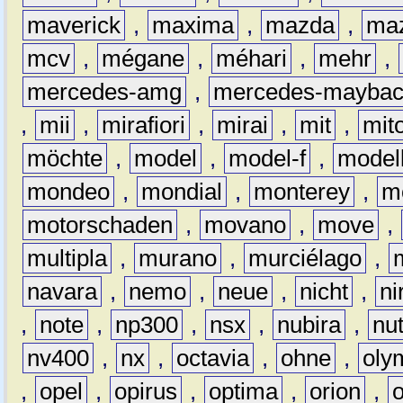
maverick
,
maxima
,
mazda
,
ma
mcv
,
mégane
,
méhari
,
mehr
,
mercedes-amg
,
mercedes-mayba
,
mii
,
mirafiori
,
mirai
,
mit
,
mit
möchte
,
model
,
model-f
,
model
mondeo
,
mondial
,
monterey
,
m
motorschaden
,
movano
,
move
,
multipla
,
murano
,
murciélago
,
navara
,
nemo
,
neue
,
nicht
,
ni
,
note
,
np300
,
nsx
,
nubira
,
nu
nv400
,
nx
,
octavia
,
ohne
,
oly
,
opel
,
opirus
,
optima
,
orion
,