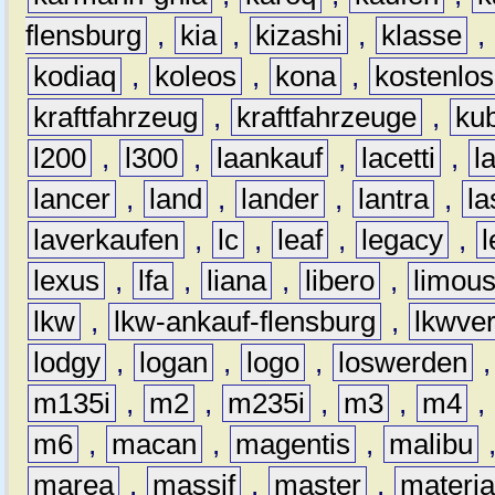
flensburg
,
kia
,
kizashi
,
klasse
,
kodiaq
,
koleos
,
kona
,
kostenlos
kraftfahrzeug
,
kraftfahrzeuge
,
kub
l200
,
l300
,
laankauf
,
lacetti
,
l
lancer
,
land
,
lander
,
lantra
,
la
laverkaufen
,
lc
,
leaf
,
legacy
,
lexus
,
lfa
,
liana
,
libero
,
limous
lkw
,
lkw-ankauf-flensburg
,
lkwver
lodgy
,
logan
,
logo
,
loswerden
m135i
,
m2
,
m235i
,
m3
,
m4
,
m6
,
macan
,
magentis
,
malibu
marea
,
massif
,
master
,
materi