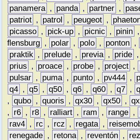
panamera
,
panda
,
partner
,
pas
patriot
,
patrol
,
peugeot
,
phaeto
picasso
,
pick-up
,
picnic
,
pinin
flensburg
,
polar
,
polo
,
ponton
,
praktik
,
prelude
,
previa
,
pride
prius
,
proace
,
probe
,
project
,
pulsar
,
puma
,
punto
,
pv444
,
q4
,
q5
,
q50
,
q6
,
q60
,
q7
,
,
qubo
,
quoris
,
qx30
,
qx50
,
qx
,
r6
,
r8
,
ralliart
,
ram
,
range
,
rav4
,
rc
,
rcz
,
regata
,
reisemob
renegade
,
retona
,
reventón
,
re