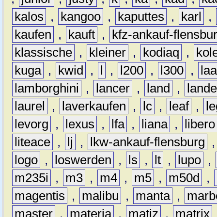
kalos
,
kangoo
,
kaputtes
,
karl
,
kaufen
,
kauft
,
kfz-ankauf-flensbu
klassische
,
kleiner
,
kodiaq
,
kol
kuga
,
kwid
,
l
,
l200
,
l300
,
la
lamborghini
,
lancer
,
land
,
lande
laurel
,
laverkaufen
,
lc
,
leaf
,
l
levorg
,
lexus
,
lfa
,
liana
,
libero
liteace
,
lj
,
lkw-ankauf-flensburg
logo
,
loswerden
,
ls
,
lt
,
lupo
,
m235i
,
m3
,
m4
,
m5
,
m50d
,
magentis
,
malibu
,
manta
,
marb
master
,
materia
,
matiz
,
matrix