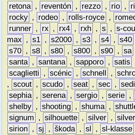
retona
,
reventón
,
rezzo
,
rio
,
r
rocky
,
rodeo
,
rolls-royce
,
rome
runner
,
rx
,
rx4
,
rxh
,
s
,
s-co
max
,
s1
,
s2000
,
s3
,
s4
,
s40
s70
,
s8
,
s80
,
s800
,
s90
,
sa
santa
,
santana
,
sapporo
,
satis
scaglietti
,
scénic
,
schnell
,
schro
,
scout
,
scudo
,
seat
,
sec
,
sedi
sephia
,
serena
,
sergio
,
serie
,
shelby
,
shooting
,
shuma
,
shuttl
signum
,
silhouette
,
silver
,
silve
sirion
,
sj
,
škoda
,
sl
,
sl-klasse