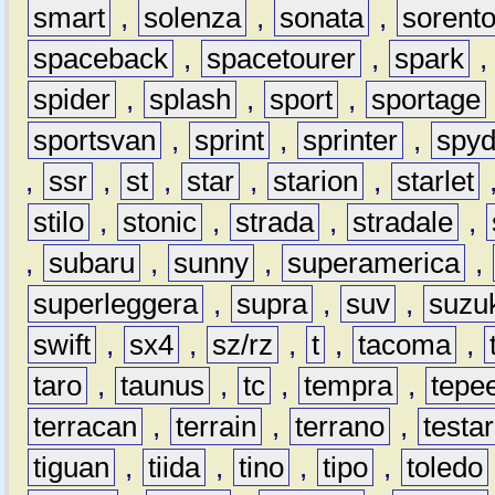
smart
,
solenza
,
sonata
,
sorent
spaceback
,
spacetourer
,
spark
spider
,
splash
,
sport
,
sportage
sportsvan
,
sprint
,
sprinter
,
spyd
,
ssr
,
st
,
star
,
starion
,
starlet
stilo
,
stonic
,
strada
,
stradale
,
,
subaru
,
sunny
,
superamerica
,
superleggera
,
supra
,
suv
,
suzu
swift
,
sx4
,
sz/rz
,
t
,
tacoma
,
taro
,
taunus
,
tc
,
tempra
,
tepe
terracan
,
terrain
,
terrano
,
testa
tiguan
,
tiida
,
tino
,
tipo
,
toledo