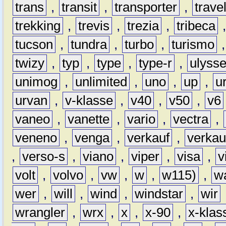
trans
,
transit
,
transporter
,
travel
trekking
,
trevis
,
trezia
,
tribeca
tucson
,
tundra
,
turbo
,
turismo
twizy
,
typ
,
type
,
type-r
,
ulyss
unimog
,
unlimited
,
uno
,
up
,
u
urvan
,
v-klasse
,
v40
,
v50
,
v6
vaneo
,
vanette
,
vario
,
vectra
,
veneno
,
venga
,
verkauf
,
verkau
,
verso-s
,
viano
,
viper
,
visa
,
v
volt
,
volvo
,
vw
,
w
,
w115)
,
w
wer
,
will
,
wind
,
windstar
,
wir
wrangler
,
wrx
,
x
,
x-90
,
x-klas