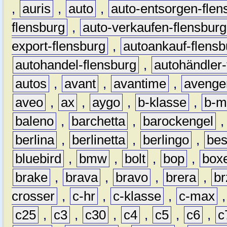
,
auris
,
auto
,
auto-entsorgen-flen
flensburg
,
auto-verkaufen-flensburg
export-flensburg
,
autoankauf-flensb
autohandel-flensburg
,
autohändler-
autos
,
avant
,
avantime
,
avenge
aveo
,
ax
,
aygo
,
b-klasse
,
b-m
baleno
,
barchetta
,
barockengel
berlina
,
berlinetta
,
berlingo
,
bes
bluebird
,
bmw
,
bolt
,
bop
,
box
brake
,
brava
,
bravo
,
brera
,
br
crosser
,
c-hr
,
c-klasse
,
c-max
c25
,
c3
,
c30
,
c4
,
c5
,
c6
,
c