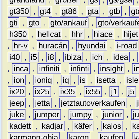
gt350
,
gt4
,
gt86
,
gta
,
gtb
,
gt
gti
,
gto
,
gto/ankauf
,
gto/verkauf
h350
,
hellcat
,
hhr
,
hiace
,
hijet
,
hr-v
,
huracán
,
hyundai
,
i-road
i40
,
i5
,
i8
,
ibiza
,
ich
,
idea
,
,
inca
,
infiniti
,
infinti
,
insight
,
i
,
ion
,
ioniq
,
iq
,
is
,
isetta
,
isl
ix20
,
ix25
,
ix35
,
ix55
,
j1
,
j5
jeep
,
jetta
,
jetztautoverkaufen
,
juke
,
jumper
,
jumpy
,
junior
,
j
kadett
,
kadjar
,
käfer
,
kalos
,
k
karmann-ghia
,
karoq
,
kaufen
,
k