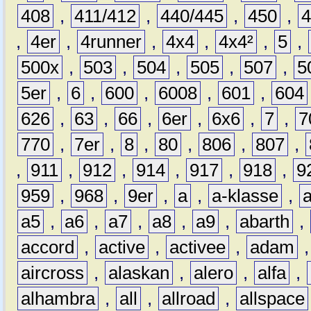
408
,
411/412
,
440/445
,
450
,
,
4er
,
4runner
,
4x4
,
4x4²
,
5
,
500x
,
503
,
504
,
505
,
507
,
5
5er
,
6
,
600
,
6008
,
601
,
604
626
,
63
,
66
,
6er
,
6x6
,
7
,
7
770
,
7er
,
8
,
80
,
806
,
807
,
,
911
,
912
,
914
,
917
,
918
,
9
959
,
968
,
9er
,
a
,
a-klasse
,
a5
,
a6
,
a7
,
a8
,
a9
,
abarth
,
accord
,
active
,
activee
,
adam
aircross
,
alaskan
,
alero
,
alfa
,
alhambra
,
all
,
allroad
,
allspace