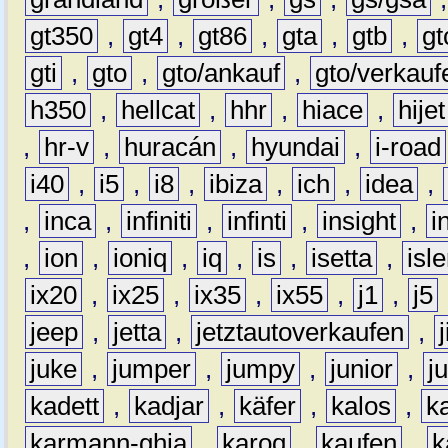
gt350
,
gt4
,
gt86
,
gta
,
gtb
,
gt
gti
,
gto
,
gto/ankauf
,
gto/verkauf
h350
,
hellcat
,
hhr
,
hiace
,
hijet
,
hr-v
,
huracán
,
hyundai
,
i-road
i40
,
i5
,
i8
,
ibiza
,
ich
,
idea
,
,
inca
,
infiniti
,
infinti
,
insight
,
i
,
ion
,
ioniq
,
iq
,
is
,
isetta
,
isl
ix20
,
ix25
,
ix35
,
ix55
,
j1
,
j5
jeep
,
jetta
,
jetztautoverkaufen
,
juke
,
jumper
,
jumpy
,
junior
,
j
kadett
,
kadjar
,
käfer
,
kalos
,
k
karmann-ghia
,
karoq
,
kaufen
,
k