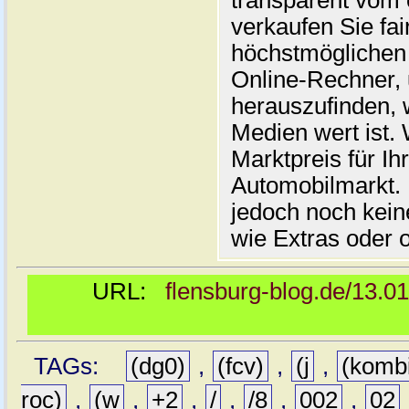
transparent vom 
verkaufen Sie fai
höchstmöglichen 
Online-Rechner,
herauszufinden, w
Medien wert ist. 
Marktpreis für I
Automobilmarkt. 
jedoch noch kein
wie Extras oder 
URL:
flensburg-blog.de/13.0
TAGs:
(dg0)
,
(fcv)
,
(j
,
(komb
roc)
,
(w
,
+2
,
/
,
/8
,
002
,
02