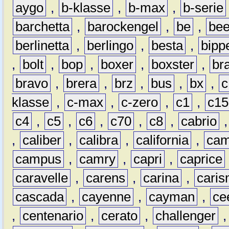
aygo
,
b-klasse
,
b-max
,
b-serie
barchetta
,
barockengel
,
be
,
be
berlinetta
,
berlingo
,
besta
,
bipp
,
bolt
,
bop
,
boxer
,
boxster
,
br
bravo
,
brera
,
brz
,
bus
,
bx
,
c
klasse
,
c-max
,
c-zero
,
c1
,
c15
c4
,
c5
,
c6
,
c70
,
c8
,
cabrio
,
caliber
,
calibra
,
california
,
cam
campus
,
camry
,
capri
,
caprice
caravelle
,
carens
,
carina
,
cari
cascada
,
cayenne
,
cayman
,
ce
,
centenario
,
cerato
,
challenger