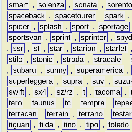
smart
,
solenza
,
sonata
,
sorent
spaceback
,
spacetourer
,
spark
spider
,
splash
,
sport
,
sportage
sportsvan
,
sprint
,
sprinter
,
spyd
,
ssr
,
st
,
star
,
starion
,
starlet
stilo
,
stonic
,
strada
,
stradale
,
,
subaru
,
sunny
,
superamerica
,
superleggera
,
supra
,
suv
,
suzu
swift
,
sx4
,
sz/rz
,
t
,
tacoma
,
taro
,
taunus
,
tc
,
tempra
,
tepe
terracan
,
terrain
,
terrano
,
testa
tiguan
,
tiida
,
tino
,
tipo
,
toledo