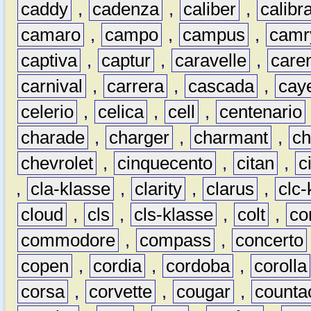
caddy
,
cadenza
,
caliber
,
calibr
camaro
,
campo
,
campus
,
camr
captiva
,
captur
,
caravelle
,
care
carnival
,
carrera
,
cascada
,
cay
celerio
,
celica
,
cell
,
centenario
charade
,
charger
,
charmant
,
ch
chevrolet
,
cinquecento
,
citan
,
c
,
cla-klasse
,
clarity
,
clarus
,
clc-
cloud
,
cls
,
cls-klasse
,
colt
,
c
commodore
,
compass
,
concerto
copen
,
cordia
,
cordoba
,
corolla
corsa
,
corvette
,
cougar
,
counta