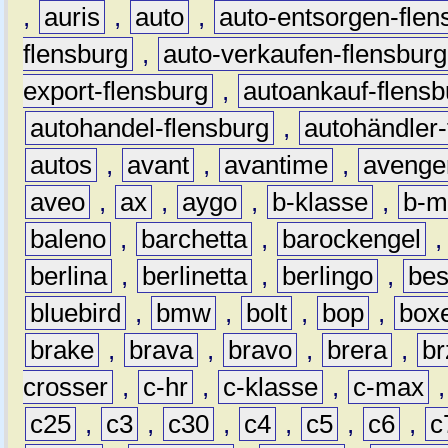
,
auris
,
auto
,
auto-entsorgen-flen
flensburg
,
auto-verkaufen-flensburg
export-flensburg
,
autoankauf-flensb
autohandel-flensburg
,
autohändler-
autos
,
avant
,
avantime
,
avenge
aveo
,
ax
,
aygo
,
b-klasse
,
b-m
baleno
,
barchetta
,
barockengel
berlina
,
berlinetta
,
berlingo
,
bes
bluebird
,
bmw
,
bolt
,
bop
,
box
brake
,
brava
,
bravo
,
brera
,
br
crosser
,
c-hr
,
c-klasse
,
c-max
c25
,
c3
,
c30
,
c4
,
c5
,
c6
,
c