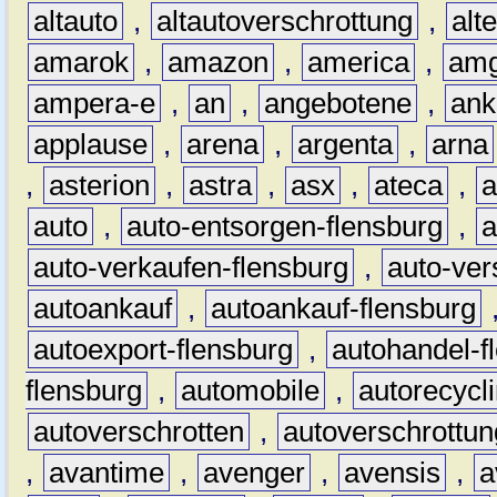
altauto
,
altautoverschrottung
,
alt
amarok
,
amazon
,
america
,
am
ampera-e
,
an
,
angebotene
,
ank
applause
,
arena
,
argenta
,
arna
,
asterion
,
astra
,
asx
,
ateca
,
a
auto
,
auto-entsorgen-flensburg
,
a
auto-verkaufen-flensburg
,
auto-ver
autoankauf
,
autoankauf-flensburg
autoexport-flensburg
,
autohandel-f
flensburg
,
automobile
,
autorecycl
autoverschrotten
,
autoverschrottun
,
avantime
,
avenger
,
avensis
,
a