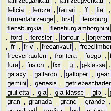
fahrzeugankauf
,
fahrzeugverkauf
felicia
,
feroza
,
ferrari
,
ff
,
fiat
firmenfahrzeuge
,
first
,
flensburg
flensburgkia
,
flensburglamborghini
,
ford
,
forester
,
forfour
,
forjere
,
fr
,
fr-v
,
freeankauf
,
freeclimbe
freeverkaufen
,
frontera
,
fuego
,
fura
,
fusion
,
fxx
,
g
,
g-klasse
galaxy
,
gallardo
,
galloper
,
gear
gemini
,
genesis
,
getriebeschade
giulietta
,
gla
,
gla-klasse
,
glb
,
gran
,
granada
,
grand
,
grande
grandland
,
großer
,
gs
,
gs/gsa