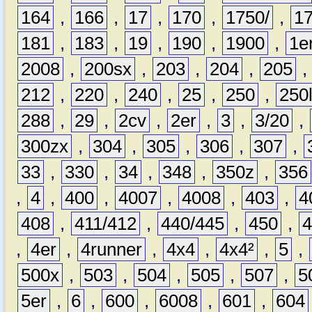
164
,
166
,
17
,
170
,
1750/
,
1
181
,
183
,
19
,
190
,
1900
,
1e
2008
,
200sx
,
203
,
204
,
205
212
,
220
,
240
,
25
,
250
,
250
288
,
29
,
2cv
,
2er
,
3
,
3/20
,
300zx
,
304
,
305
,
306
,
307
,
33
,
330
,
34
,
348
,
350z
,
356
,
4
,
400
,
4007
,
4008
,
403
,
4
408
,
411/412
,
440/445
,
450
,
,
4er
,
4runner
,
4x4
,
4x4²
,
5
,
500x
,
503
,
504
,
505
,
507
,
5
5er
,
6
,
600
,
6008
,
601
,
604