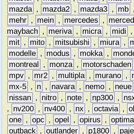
mazda
,
mazda2
,
mazda3
,
mb
mehr
,
mein
,
mercedes
,
merce
maybach
,
meriva
,
micra
,
midi
mit
,
mito
,
mitsubishi
,
miura
,
modelle
,
modus
,
mokka
,
mond
montreal
,
monza
,
motorschaden
mpv
,
mr2
,
multipla
,
murano
,
mx-5
,
n
,
navara
,
nemo
,
neue
nissan
,
nitro
,
note
,
np300
,
ns
,
nv200
,
nv400
,
nx
,
octavia
,
o
one
,
opc
,
opel
,
opirus
,
optim
outback
,
outlander
,
p1800
,
paje