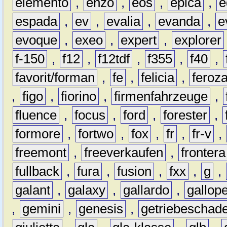
elemento
,
enzo
,
eos
,
epica
,
e
espada
,
ev
,
evalia
,
evanda
,
e
evoque
,
exeo
,
expert
,
explorer
f-150
,
f12
,
f12tdf
,
f355
,
f40
,
favorit/forman
,
fe
,
felicia
,
feroz
,
figo
,
fiorino
,
firmenfahrzeuge
,
fluence
,
focus
,
ford
,
forester
,
formore
,
fortwo
,
fox
,
fr
,
fr-v
,
freemont
,
freeverkaufen
,
frontera
fullback
,
fura
,
fusion
,
fxx
,
g
,
galant
,
galaxy
,
gallardo
,
gallop
,
gemini
,
genesis
,
getriebeschad