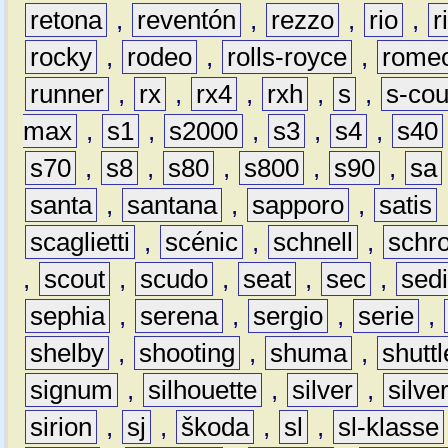
retona
,
reventón
,
rezzo
,
rio
,
r
rocky
,
rodeo
,
rolls-royce
,
rome
runner
,
rx
,
rx4
,
rxh
,
s
,
s-co
max
,
s1
,
s2000
,
s3
,
s4
,
s40
s70
,
s8
,
s80
,
s800
,
s90
,
sa
santa
,
santana
,
sapporo
,
satis
scaglietti
,
scénic
,
schnell
,
schro
,
scout
,
scudo
,
seat
,
sec
,
sedi
sephia
,
serena
,
sergio
,
serie
,
shelby
,
shooting
,
shuma
,
shuttl
signum
,
silhouette
,
silver
,
silve
sirion
,
sj
,
škoda
,
sl
,
sl-klasse