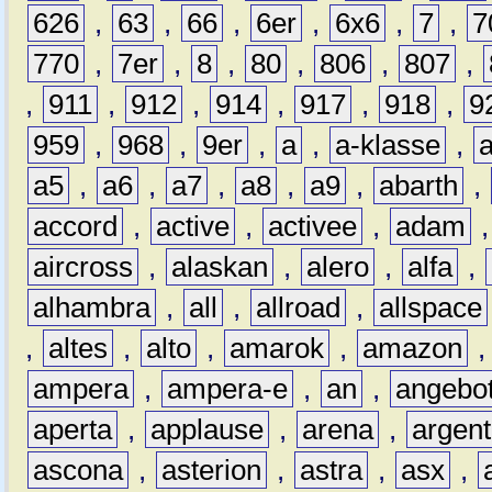
626
,
63
,
66
,
6er
,
6x6
,
7
,
7
770
,
7er
,
8
,
80
,
806
,
807
,
,
911
,
912
,
914
,
917
,
918
,
9
959
,
968
,
9er
,
a
,
a-klasse
,
a5
,
a6
,
a7
,
a8
,
a9
,
abarth
,
accord
,
active
,
activee
,
adam
aircross
,
alaskan
,
alero
,
alfa
,
alhambra
,
all
,
allroad
,
allspace
,
altes
,
alto
,
amarok
,
amazon
ampera
,
ampera-e
,
an
,
angebo
aperta
,
applause
,
arena
,
argen
ascona
,
asterion
,
astra
,
asx
,