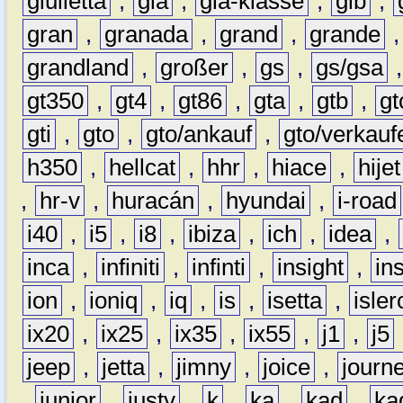
giulietta
,
gla
,
gla-klasse
,
glb
,
gran
,
granada
,
grand
,
grande
grandland
,
großer
,
gs
,
gs/gsa
gt350
,
gt4
,
gt86
,
gta
,
gtb
,
gt
gti
,
gto
,
gto/ankauf
,
gto/verkauf
h350
,
hellcat
,
hhr
,
hiace
,
hijet
,
hr-v
,
huracán
,
hyundai
,
i-road
i40
,
i5
,
i8
,
ibiza
,
ich
,
idea
,
inca
,
infiniti
,
infinti
,
insight
,
in
ion
,
ioniq
,
iq
,
is
,
isetta
,
isler
ix20
,
ix25
,
ix35
,
ix55
,
j1
,
j5
jeep
,
jetta
,
jimny
,
joice
,
journ
,
junior
,
justy
,
k
,
ka
,
kad
,
ka