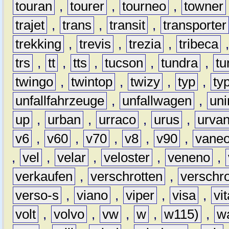
touran
,
tourer
,
tourneo
,
towner
trajet
,
trans
,
transit
,
transporter
trekking
,
trevis
,
trezia
,
tribeca
trs
,
tt
,
tts
,
tucson
,
tundra
,
tu
twingo
,
twintop
,
twizy
,
typ
,
ty
unfallfahrzeuge
,
unfallwagen
,
un
up
,
urban
,
urraco
,
urus
,
urva
v6
,
v60
,
v70
,
v8
,
v90
,
vane
,
vel
,
velar
,
veloster
,
veneno
,
verkaufen
,
verschrotten
,
verschro
verso-s
,
viano
,
viper
,
visa
,
vi
volt
,
volvo
,
vw
,
w
,
w115)
,
w