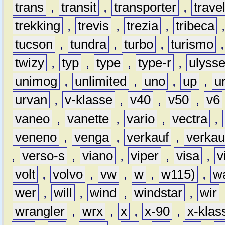
trans
,
transit
,
transporter
,
travel
trekking
,
trevis
,
trezia
,
tribeca
tucson
,
tundra
,
turbo
,
turismo
twizy
,
typ
,
type
,
type-r
,
ulyss
unimog
,
unlimited
,
uno
,
up
,
u
urvan
,
v-klasse
,
v40
,
v50
,
v6
vaneo
,
vanette
,
vario
,
vectra
,
veneno
,
venga
,
verkauf
,
verkau
,
verso-s
,
viano
,
viper
,
visa
,
v
volt
,
volvo
,
vw
,
w
,
w115)
,
w
wer
,
will
,
wind
,
windstar
,
wir
wrangler
,
wrx
,
x
,
x-90
,
x-klas