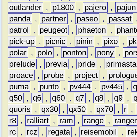
outlander
,
p1800
,
pajero
,
pajun
panda
,
partner
,
paseo
,
passat
patrol
,
peugeot
,
phaeton
,
phan
pick-up
,
picnic
,
pinin
,
pixo
,
p
polar
,
polo
,
ponton
,
pony
,
por
prelude
,
previa
,
pride
,
primasta
proace
,
probe
,
project
,
prologu
puma
,
punto
,
pv444
,
pv445
,
q50
,
q6
,
q60
,
q7
,
q8
,
q9
,
quoris
,
qx30
,
qx50
,
qx70
,
r
,
r8
,
ralliart
,
ram
,
range
,
range
rc
,
rcz
,
regata
,
reisemobil
,
re