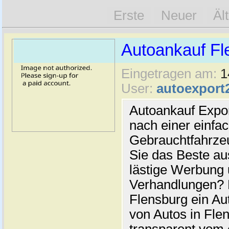
Erste
Neuer
Äl
Autoankauf Fl
Eingetragen am:
1
User:
autoexport
Autoankauf Expo
nach einer einfac
Gebrauchtfahrze
Sie das Beste au
lästige Werbung
Verhandlungen? 
Flensburg ein Au
von Autos in Flen