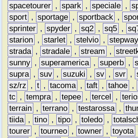
spacetourer
,
spark
,
speciale
,
s
sport
,
sportage
,
sportback
,
spo
sprinter
,
spyder
,
sq2
,
sq5
,
sq
starion
,
starlet
,
stelvio
,
stepwa
strada
,
stradale
,
stream
,
street
sunny
,
superamerica
,
superb
,
supra
,
suv
,
suzuki
,
sv
,
svr
,
sz/rz
,
t
,
tacoma
,
taft
,
tahoe
,
tc
,
tempra
,
tepee
,
tercel
,
teri
terrain
,
terrano
,
testarossa
,
thu
tiida
,
tino
,
tipo
,
toledo
,
totals
tourer
,
tourneo
,
towner
,
toyota