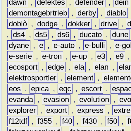
dawn
,
defektes
,
defender
,
dein
demontagebrtrieb
,
derby
,
diablo
doblò
,
dodge
,
dokker
,
drive
,
,
ds4
,
ds5
,
ds6
,
ducato
,
dune
dyane
,
e
,
e-auto
,
e-bulli
,
e-gol
e-serie
,
e-tron
,
e-up
,
e3
,
e9
ecosport
,
edge
,
ela
,
elan
,
ela
elektrosportler
,
element
,
element
eos
,
epica
,
eqc
,
escort
,
espa
evanda
,
evasion
,
evolution
,
ev
explorer
,
export
,
express
,
extr
f12tdf
,
f355
,
f40
,
f430
,
f50
,
f