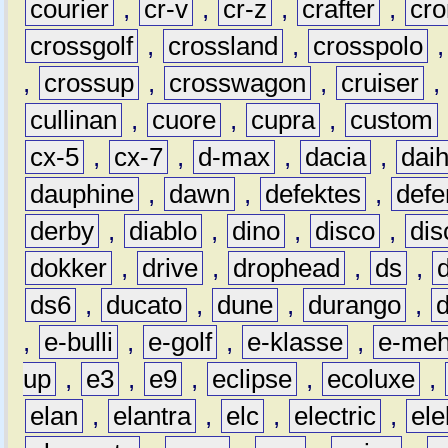
courier
,
cr-v
,
cr-z
,
crafter
,
cr
crossgolf
,
crossland
,
crosspolo
,
crossup
,
crosswagon
,
cruiser
,
cullinan
,
cuore
,
cupra
,
custom
cx-5
,
cx-7
,
d-max
,
dacia
,
dai
dauphine
,
dawn
,
defektes
,
defe
derby
,
diablo
,
dino
,
disco
,
dis
dokker
,
drive
,
drophead
,
ds
,
ds6
,
ducato
,
dune
,
durango
,
,
e-bulli
,
e-golf
,
e-klasse
,
e-meh
up
,
e3
,
e9
,
eclipse
,
ecoluxe
,
elan
,
elantra
,
elc
,
electric
,
ele