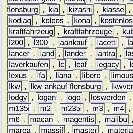
flensburg
,
kia
,
kizashi
,
klasse
,
kodiaq
,
koleos
,
kona
,
kostenlos
kraftfahrzeug
,
kraftfahrzeuge
,
kub
l200
,
l300
,
laankauf
,
lacetti
,
l
lancer
,
land
,
lander
,
lantra
,
la
laverkaufen
,
lc
,
leaf
,
legacy
,
lexus
,
lfa
,
liana
,
libero
,
limous
lkw
,
lkw-ankauf-flensburg
,
lkwver
lodgy
,
logan
,
logo
,
loswerden
m135i
,
m2
,
m235i
,
m3
,
m4
,
m6
,
macan
,
magentis
,
malibu
marea
,
massif
,
master
,
materi