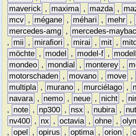
maverick
,
maxima
,
mazda
,
ma
mcv
,
mégane
,
méhari
,
mehr
,
mercedes-amg
,
mercedes-mayba
,
mii
,
mirafiori
,
mirai
,
mit
,
mit
möchte
,
model
,
model-f
,
model
mondeo
,
mondial
,
monterey
,
m
motorschaden
,
movano
,
move
,
multipla
,
murano
,
murciélago
,
navara
,
nemo
,
neue
,
nicht
,
ni
,
note
,
np300
,
nsx
,
nubira
,
nu
nv400
,
nx
,
octavia
,
ohne
,
oly
,
opel
,
opirus
,
optima
,
orion
,