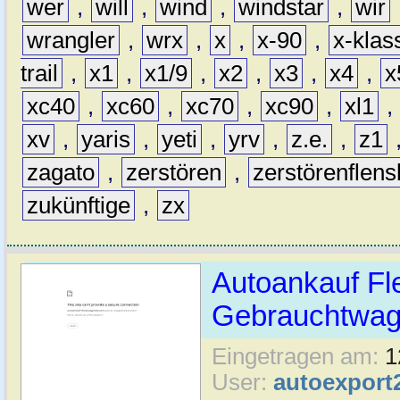
wer
,
will
,
wind
,
windstar
,
wir
wrangler
,
wrx
,
x
,
x-90
,
x-klas
trail
,
x1
,
x1/9
,
x2
,
x3
,
x4
,
x
xc40
,
xc60
,
xc70
,
xc90
,
xl1
,
xv
,
yaris
,
yeti
,
yrv
,
z.e.
,
z1
zagato
,
zerstören
,
zerstörenflen
zukünftige
,
zx
Autoankauf Fl
Gebrauchtwage
Eingetragen am:
1
User:
autoexport