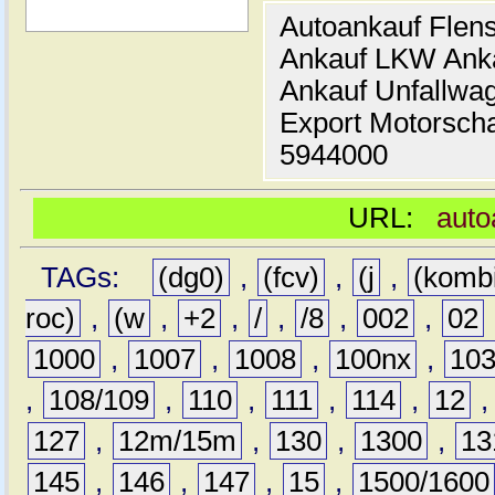
Autoankauf Flen
Ankauf LKW Ank
Ankauf Unfallwa
Export Motorsch
5944000
URL:
auto
TAGs:
(dg0)
,
(fcv)
,
(j
,
(komb
roc)
,
(w
,
+2
,
/
,
/8
,
002
,
02
1000
,
1007
,
1008
,
100nx
,
10
,
108/109
,
110
,
111
,
114
,
12
127
,
12m/15m
,
130
,
1300
,
13
145
,
146
,
147
,
15
,
1500/1600