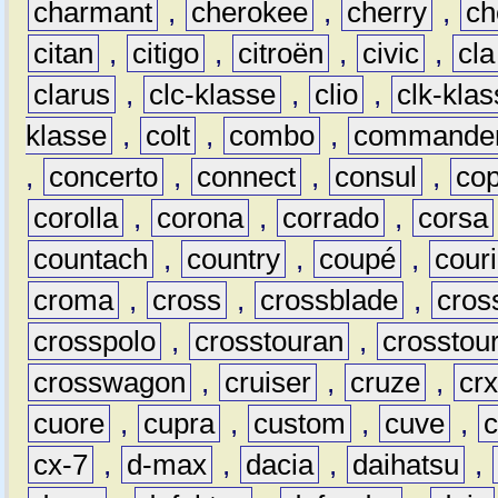
charmant
,
cherokee
,
cherry
,
ch
citan
,
citigo
,
citroën
,
civic
,
cla
clarus
,
clc-klasse
,
clio
,
clk-kla
klasse
,
colt
,
combo
,
commande
,
concerto
,
connect
,
consul
,
co
corolla
,
corona
,
corrado
,
corsa
countach
,
country
,
coupé
,
couri
croma
,
cross
,
crossblade
,
cros
crosspolo
,
crosstouran
,
crosstou
crosswagon
,
cruiser
,
cruze
,
cr
cuore
,
cupra
,
custom
,
cuve
,
cx-7
,
d-max
,
dacia
,
daihatsu
,