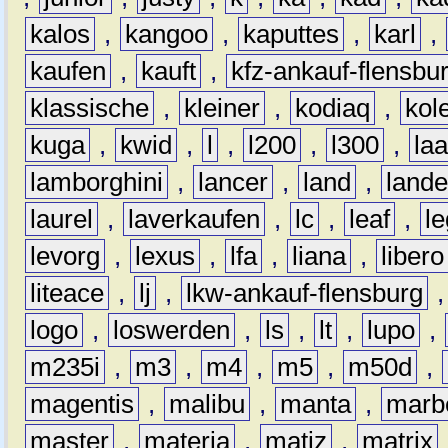
kalos
,
kangoo
,
kaputtes
,
karl
,
kaufen
,
kauft
,
kfz-ankauf-flensbu
klassische
,
kleiner
,
kodiaq
,
kol
kuga
,
kwid
,
l
,
l200
,
l300
,
la
lamborghini
,
lancer
,
land
,
lande
laurel
,
laverkaufen
,
lc
,
leaf
,
l
levorg
,
lexus
,
lfa
,
liana
,
libero
liteace
,
lj
,
lkw-ankauf-flensburg
logo
,
loswerden
,
ls
,
lt
,
lupo
,
m235i
,
m3
,
m4
,
m5
,
m50d
,
magentis
,
malibu
,
manta
,
marb
master
,
materia
,
matiz
,
matrix