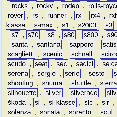
,
rocks
,
rocky
,
rodeo
,
rolls-royc
rover
,
rs
,
runner
,
rx
,
rx4
,
rx
klasse
,
s-max
,
s1
,
s2000
,
s3
,
s7
,
s70
,
s8
,
s80
,
s800
,
s9
,
santa
,
santana
,
sapporo
,
satis
scaglietti
,
scénic
,
schnell
,
sciro
scudo
,
seat
,
sec
,
sedici
,
seic
serena
,
sergio
,
serie
,
sesto
,
shooting
,
shuma
,
shuttle
,
sierr
silhouette
,
silver
,
silverado
,
silv
škoda
,
sl
,
sl-klasse
,
slc
,
slr
,
solenza
,
sonata
,
sorento
,
soul