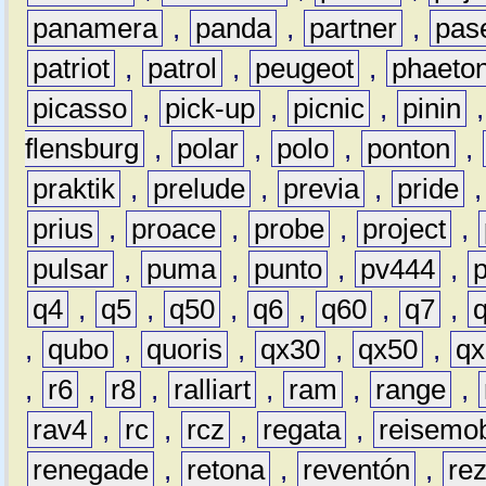
panamera
,
panda
,
partner
,
pas
patriot
,
patrol
,
peugeot
,
phaeto
picasso
,
pick-up
,
picnic
,
pinin
flensburg
,
polar
,
polo
,
ponton
,
praktik
,
prelude
,
previa
,
pride
prius
,
proace
,
probe
,
project
,
pulsar
,
puma
,
punto
,
pv444
,
q4
,
q5
,
q50
,
q6
,
q60
,
q7
,
,
qubo
,
quoris
,
qx30
,
qx50
,
qx
,
r6
,
r8
,
ralliart
,
ram
,
range
,
rav4
,
rc
,
rcz
,
regata
,
reisemob
renegade
,
retona
,
reventón
,
re