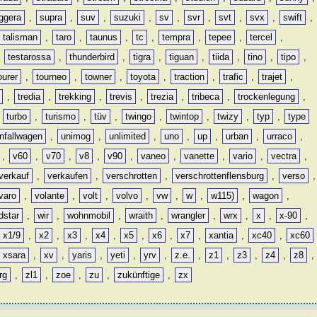
ggera
,
supra
,
suv
,
suzuki
,
sv
,
svr
,
svt
,
svx
,
swift
,
talisman
,
taro
,
taunus
,
tc
,
tempra
,
tepee
,
tercel
,
,
testarossa
,
thunderbird
,
tigra
,
tiguan
,
tiida
,
tino
,
tipo
,
ourer
,
tourneo
,
towner
,
toyota
,
traction
,
trafic
,
trajet
,
,
tredia
,
trekking
,
trevis
,
trezia
,
tribeca
,
trockenlegung
,
,
turbo
,
turismo
,
tüv
,
twingo
,
twintop
,
twizy
,
typ
,
type
nfallwagen
,
unimog
,
unlimited
,
uno
,
up
,
urban
,
urraco
,
,
v60
,
v70
,
v8
,
v90
,
vaneo
,
vanette
,
vario
,
vectra
,
verkauf
,
verkaufen
,
verschrotten
,
verschrottenflensburg
,
verso
,
varo
,
volante
,
volt
,
volvo
,
vw
,
w
,
w115)
,
wagon
,
dstar
,
wir
,
wohnmobil
,
wraith
,
wrangler
,
wrx
,
x
,
x-90
,
x1/9
,
x2
,
x3
,
x4
,
x5
,
x6
,
x7
,
xantia
,
xc40
,
xc60
xsara
,
xv
,
yaris
,
yeti
,
yrv
,
z.e.
,
z1
,
z3
,
z4
,
z8
,
rg
,
zl1
,
zoe
,
zu
,
zukünftige
,
zx