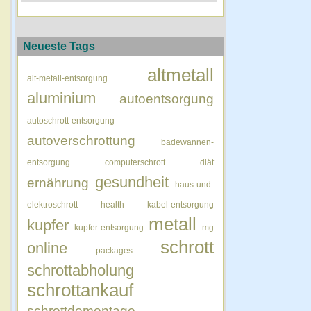
Neueste Tags
altmetall
alt-metall-entsorgung
aluminium
autoentsorgung
autoschrott-entsorgung
autoverschrottung
badewannen-
entsorgung
computerschrott
diät
gesundheit
ernährung
haus-und-
elektroschrott
health
kabel-entsorgung
metall
kupfer
kupfer-entsorgung
mg
schrott
online
packages
schrottabholung
schrottankauf
schrottdemontage