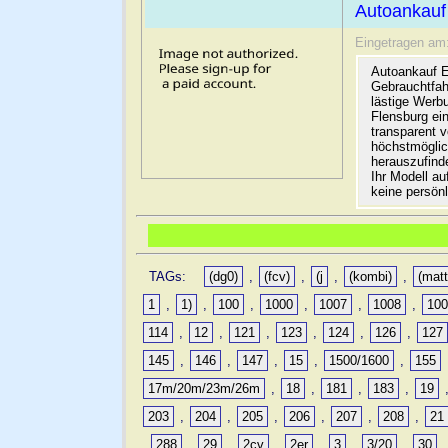
Autoankauf
Eingetragen am
Autoankauf E
Gebrauchtfah
lästige Werb
Flensburg ein
transparent 
höchstmöglic
herauszufinde
Ihr Modell a
keine persön
TAGs:
(dg0)
,
(fcv)
,
(j
,
(kombi)
,
(matt
1
,
1)
,
100
,
1000
,
1007
,
1008
,
10
114
,
12
,
121
,
123
,
124
,
126
,
127
145
,
146
,
147
,
15
,
1500/1600
,
155
17m/20m/23m/26m
,
18
,
181
,
183
,
19
203
,
204
,
205
,
206
,
207
,
208
,
21
,
288
,
29
,
2cv
,
2er
,
3
,
3/20
,
30