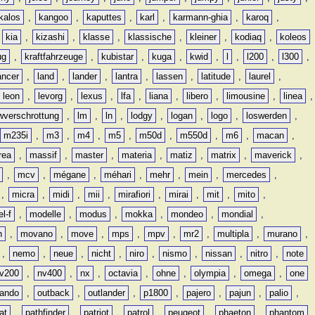
kalos
,
kangoo
,
kaputtes
,
karl
,
karmann-ghia
,
karoq
,
,
kia
,
kizashi
,
klasse
,
klassische
,
kleiner
,
kodiaq
,
koleos
ug
,
kraftfahrzeuge
,
kubistar
,
kuga
,
kwid
,
l
,
l200
,
l300
,
ancer
,
land
,
lander
,
lantra
,
lassen
,
latitude
,
laurel
,
leon
,
levorg
,
lexus
,
lfa
,
liana
,
libero
,
limousine
,
linea
,
wverschrottung
,
lm
,
ln
,
lodgy
,
logan
,
logo
,
loswerden
,
m235i
,
m3
,
m4
,
m5
,
m50d
,
m550d
,
m6
,
macan
,
rea
,
massif
,
master
,
materia
,
matiz
,
matrix
,
maverick
,
,
mcv
,
mégane
,
méhari
,
mehr
,
mein
,
mercedes
,
,
micra
,
midi
,
mii
,
mirafiori
,
mirai
,
mit
,
mito
,
l-f
,
modelle
,
modus
,
mokka
,
mondeo
,
mondial
,
n
,
movano
,
move
,
mps
,
mpv
,
mr2
,
multipla
,
murano
,
,
nemo
,
neue
,
nicht
,
niro
,
nismo
,
nissan
,
nitro
,
note
v200
,
nv400
,
nx
,
octavia
,
ohne
,
olympia
,
omega
,
one
lando
,
outback
,
outlander
,
p1800
,
pajero
,
pajun
,
palio
,
at
,
pathfinder
,
patriot
,
patrol
,
peugeot
,
phaeton
,
phantom