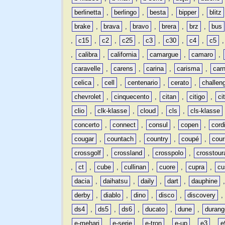
berlinetta
,
berlingo
,
besta
,
bipper
,
blitz
brake
,
brava
,
bravo
,
brera
,
brz
,
bus
,
c15
,
c2
,
c25
,
c3
,
c30
,
c4
,
c5
,
calibra
,
california
,
camargue
,
camaro
,
caravelle
,
carens
,
carina
,
carisma
,
carn
celica
,
cell
,
centenario
,
cerato
,
challen
chevrolet
,
cinquecento
,
citan
,
citigo
,
ci
clio
,
clk-klasse
,
cloud
,
cls
,
cls-klasse
concerto
,
connect
,
consul
,
copen
,
cord
cougar
,
countach
,
country
,
coupé
,
cour
crossgolf
,
crossland
,
crosspolo
,
crosstour
,
ct
,
cube
,
cullinan
,
cuore
,
cupra
,
cu
dacia
,
daihatsu
,
daily
,
dart
,
dauphine
derby
,
diablo
,
dino
,
disco
,
discovery
ds4
,
ds5
,
ds6
,
ducato
,
dune
,
durang
e-mehari
,
e-serie
,
e-tron
,
e-up
,
e3
,
e