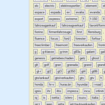
elc
,
electric
,
elektrosportler
,
element
,
e
espace
,
espada
,
ev
,
evalia
,
evanda
,
export
,
express
,
extreme
,
f
,
f-150
,
f
fahrzeugankauf
,
fahrzeugverkauf
,
favorit/for
fiorino
,
firmenfahrzeuge
,
first
,
flensburg
fluence
,
focus
,
ford
,
forester
,
forfour
freeclimber
,
freemont
,
freeverkaufen
,
front
g
,
g-klasse
,
g-tron
,
g93a
,
galant
,
ga
genesis
,
getriebeschaden
,
getz
,
ghost
,
glt
,
golf
,
gran
,
granada
,
grand
,
gran
,
gt-r
,
gt2
,
gt3
,
gt350
,
gt4
,
gt86
,
gto/ankauf
,
gto/verkaufen
,
gts
,
gtv
,
h
honda
,
hr-v
,
huracán
,
hyundai
,
i-road
ignis
,
ihr
,
iltis
,
impreza
,
inca
,
infiniti
iq
,
is
,
isetta
,
islero
,
isuzu
,
italia
,
jazz
,
jeep
,
jetta
,
jetztautoverkaufen
,
ji