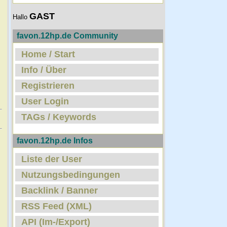
GAST
Hallo
favon.12hp.de Community
Home / Start
Info / Über
Registrieren
User Login
TAGs / Keywords
favon.12hp.de Infos
Liste der User
Nutzungsbedingungen
Backlink / Banner
RSS Feed (XML)
API (Im-/Export)