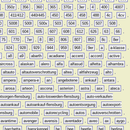
,
350z
,
356
,
360
,
365
,
370z
,
3er
,
4
,
400
,
4007
,
08
,
411/412
,
440/445
,
450
,
456
,
458
,
488
,
4c
,
4cv
,
0
,
5008
,
500l
,
500x
,
503
,
504
,
505
,
507
,
508
,
8
,
601
,
604
,
605
,
607
,
608
,
612
,
626
,
63
,
66
,
75
,
770
,
7er
,
8
,
80
,
806
,
807
,
850
,
8c
,
8er
,
,
924
,
928
,
929
,
944
,
959
,
968
,
9er
,
a
,
a-klasse
,
7
,
a8
,
a9
,
abarth
,
acadiane
,
accent
,
accord
,
active
,
aircross
,
alaskan
,
alero
,
alfa
,
alfasud
,
alfetta
,
alhambra
,
,
altauto
,
altautoverschrottung
,
altea
,
altfahrzeug
,
alto
,
,
ampera
,
ampera-e
,
an
,
angebotene
,
ankauf
,
antara
,
,
arosa
,
arteon
,
ascona
,
asterion
,
astra
,
asx
,
ateca
,
ntsorgen-flensburg
,
auto-loswerden-flensburg
,
auto-verkaufen-
autoankauf
,
autoankauf-flensburg
,
autoentsorgung
,
autoexport-
lensburg
,
automobile
,
autorecycling
,
autos
,
autoverschrotten
,
avantime
,
avenger
,
avensis
,
aventador
,
aveo
,
ax
,
aygo
,
,
barchetta
,
barockengel
,
be
,
bee
,
beetle
,
bel
,
berlina
,