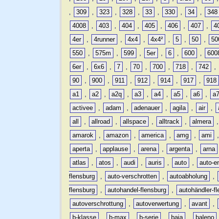
,
309
,
323
,
328
,
33
,
330
,
34
,
348
4008
,
403
,
404
,
405
,
406
,
407
,
4
4er
,
4runner
,
4x4
,
4x4²
,
5
,
50
,
50
550
,
575m
,
599
,
5er
,
6
,
600
,
600
6er
,
6x6
,
7
,
70
,
700
,
718
,
742
,
90
,
900
,
911
,
912
,
914
,
917
,
918
a1
,
a2
,
a2q
,
a3
,
a4
,
a5
,
a6
,
a
activee
,
adam
,
adenauer
,
agila
,
air
,
all
,
allroad
,
allspace
,
alltrack
,
almera
amarok
,
amazon
,
america
,
amg
,
ami
aperta
,
applause
,
arena
,
argenta
,
arna
atlas
,
atos
,
audi
,
auris
,
auto
,
auto-e
flensburg
,
auto-verschrotten
,
autoabholung
,
flensburg
,
autohandel-flensburg
,
autohändler-f
autoverschrottung
,
autoverwertung
,
avant
,
b-klasse
,
b-max
,
b-serie
,
baja
,
baleno