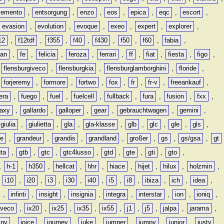
lemento
,
entsorgung
,
enzo
,
eos
,
epica
,
eqc
,
escort
,
evasion
,
evolution
,
evoque
,
exeo
,
expert
,
explorer
,
12
,
f12tdf
,
f355
,
f40
,
f430
,
f50
,
f60
,
fabia
,
man
,
fe
,
felicia
,
feroza
,
ferrari
,
ff
,
fiat
,
fiesta
,
figo
,
,
flensburgiveco
,
flensburgkia
,
flensburglamborghini
,
floride
,
,
forjeremy
,
formore
,
fortwo
,
fox
,
fr
,
fr-v
,
freeankauf
,
era
,
fuego
,
fuel
,
fuelcell
,
fullback
,
fura
,
fusion
,
fxx
,
laxy
,
gallardo
,
galloper
,
gear
,
gebrauchtwagen
,
gemini
,
giulia
,
giulietta
,
gla
,
gla-klasse
,
glb
,
glc
,
gle
,
gls
,
de
,
grandeur
,
grandis
,
grandland
,
großer
,
gs
,
gs/gsa
,
gt
gta
,
gtb
,
gtc
,
gtc4lusso
,
gtd
,
gte
,
gti
,
gto
,
,
h-1
,
h350
,
hellcat
,
hhr
,
hiace
,
hijet
,
hilux
,
holzmin
,
,
i10
,
i20
,
i3
,
i30
,
i40
,
i5
,
i8
,
ibiza
,
ich
,
idea
,
,
infinti
,
insight
,
insignia
,
integra
,
interstar
,
ion
,
ioniq
,
iveco
,
ix20
,
ix25
,
ix35
,
ix55
,
j1
,
j5
,
jalpa
,
jarama
,
mny
,
joice
,
journey
,
juke
,
jumper
,
jumpy
,
junior
,
justy
,