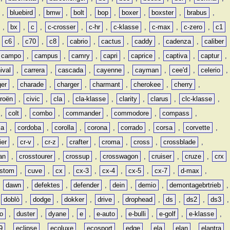
,
bluebird
,
bmw
,
bolt
,
bop
,
boxer
,
boxster
,
brabus
,
,
bx
,
c
,
c-crosser
,
c-hr
,
c-klasse
,
c-max
,
c-zero
,
c1
,
c6
,
c70
,
c8
,
cabrio
,
cactus
,
caddy
,
cadenza
,
caliber
campo
,
campus
,
camry
,
capri
,
caprice
,
captiva
,
captur
,
ival
,
carrera
,
cascada
,
cayenne
,
cayman
,
cee'd
,
celerio
,
ger
,
charade
,
charger
,
charmant
,
cherokee
,
cherry
,
troën
,
civic
,
cla
,
cla-klasse
,
clarity
,
clarus
,
clc-klasse
,
,
colt
,
combo
,
commander
,
commodore
,
compass
,
ia
,
cordoba
,
corolla
,
corona
,
corrado
,
corsa
,
corvette
,
ier
,
cr-v
,
cr-z
,
crafter
,
croma
,
cross
,
crossblade
,
an
,
crosstourer
,
crossup
,
crosswagon
,
cruiser
,
cruze
,
crx
stom
,
cuve
,
cx
,
cx-3
,
cx-4
,
cx-5
,
cx-7
,
d-max
,
,
dawn
,
defektes
,
defender
,
dein
,
demio
,
demontagebrtrieb
,
,
doblò
,
dodge
,
dokker
,
drive
,
drophead
,
ds
,
ds2
,
ds3
,
o
,
duster
,
dyane
,
e
,
e-auto
,
e-bulli
,
e-golf
,
e-klasse
,
9
,
eclipse
,
ecoluxe
,
ecosport
,
edge
,
ela
,
elan
,
elantra
,