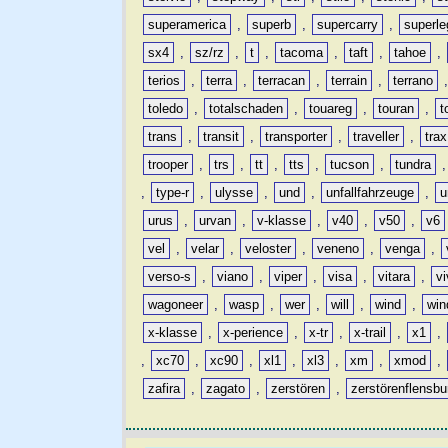
superamerica
,
superb
,
supercarry
,
superle
sx4
,
sz/rz
,
t
,
tacoma
,
taft
,
tahoe
,
terios
,
terra
,
terracan
,
terrain
,
terrano
toledo
,
totalschaden
,
touareg
,
touran
,
t
trans
,
transit
,
transporter
,
traveller
,
trax
trooper
,
trs
,
tt
,
tts
,
tucson
,
tundra
,
type-r
,
ulysse
,
und
,
unfallfahrzeuge
,
u
urus
,
urvan
,
v-klasse
,
v40
,
v50
,
v6
vel
,
velar
,
veloster
,
veneno
,
venga
,
verso-s
,
viano
,
viper
,
visa
,
vitara
,
vi
wagoneer
,
wasp
,
wer
,
will
,
wind
,
win
x-klasse
,
x-perience
,
x-tr
,
x-trail
,
x1
,
,
xc70
,
xc90
,
xl1
,
xl3
,
xm
,
xmod
,
zafira
,
zagato
,
zerstören
,
zerstörenflensbu