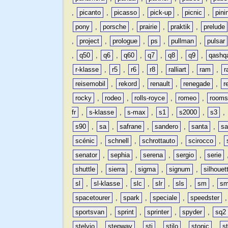
,
picanto
,
picasso
,
pick-up
,
picnic
,
pini
pony
,
porsche
,
prairie
,
praktik
,
prelude
,
project
,
prologue
,
ps
,
pullman
,
pulsar
,
q50
,
q6
,
q60
,
q7
,
q8
,
q9
,
qashq
r-klasse
,
r5
,
r6
,
r8
,
ralliart
,
ram
,
r
reisemobil
,
rekord
,
renault
,
renegade
,
r
rocky
,
rodeo
,
rolls-royce
,
romeo
,
rooms
fr
,
s-klasse
,
s-max
,
s1
,
s2000
,
s3
,
s90
,
sa
,
safrane
,
sandero
,
santa
,
sa
scénic
,
schnell
,
schrottauto
,
scirocco
,
senator
,
sephia
,
serena
,
sergio
,
serie
shuttle
,
sierra
,
sigma
,
signum
,
silhouet
sl
,
sl-klasse
,
slc
,
slr
,
sls
,
sm
,
sm
spacetourer
,
spark
,
speciale
,
speedster
sportsvan
,
sprint
,
sprinter
,
spyder
,
sq2
stelvio
,
stepway
,
sti
,
stilo
,
stonic
,
s