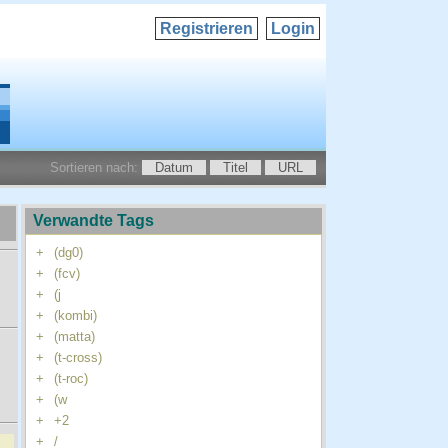
Registrieren
Login
Sortieren nach:
Datum
Titel
URL
Verwandte Tags
+
(dg0)
+
(fcv)
+
(j
+
(kombi)
+
(matta)
+
(t-cross)
+
(t-roc)
+
(w
+
+2
+
/