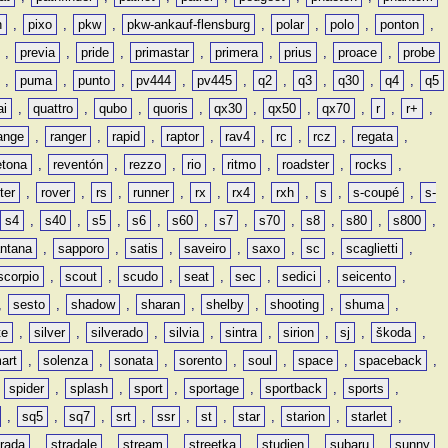
n
,
pixo
,
pkw
,
pkw-ankauf-flensburg
,
polar
,
polo
,
ponton
,
,
previa
,
pride
,
primastar
,
primera
,
prius
,
proace
,
probe
,
puma
,
punto
,
pv444
,
pv445
,
q2
,
q3
,
q30
,
q4
,
q5
ai
,
quattro
,
qubo
,
quoris
,
qx30
,
qx50
,
qx70
,
r
,
r+
,
ange
,
ranger
,
rapid
,
raptor
,
rav4
,
rc
,
rcz
,
regata
,
etona
,
reventón
,
rezzo
,
rio
,
ritmo
,
roadster
,
rocks
,
ter
,
rover
,
rs
,
runner
,
rx
,
rx4
,
rxh
,
s
,
s-coupé
,
s-
s4
,
s40
,
s5
,
s6
,
s60
,
s7
,
s70
,
s8
,
s80
,
s800
,
ntana
,
sapporo
,
satis
,
saveiro
,
saxo
,
sc
,
scaglietti
,
scorpio
,
scout
,
scudo
,
seat
,
sec
,
sedici
,
seicento
,
,
sesto
,
shadow
,
sharan
,
shelby
,
shooting
,
shuma
,
te
,
silver
,
silverado
,
silvia
,
sintra
,
sirion
,
sj
,
škoda
,
art
,
solenza
,
sonata
,
sorento
,
soul
,
space
,
spaceback
,
,
spider
,
splash
,
sport
,
sportage
,
sportback
,
sports
,
,
sq5
,
sq7
,
srt
,
ssr
,
st
,
star
,
starion
,
starlet
,
trada
,
stradale
,
stream
,
streetka
,
studien
,
subaru
,
sunny
,