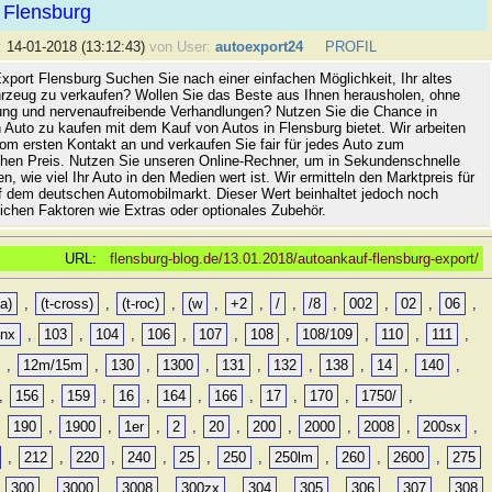
 Flensburg
:
14-01-2018 (13:12:43)
von User:
autoexport24
PROFIL
xport Flensburg Suchen Sie nach einer einfachen Möglichkeit, Ihr altes
rzeug zu verkaufen? Wollen Sie das Beste aus Ihnen herausholen, ohne
ung und nervenaufreibende Verhandlungen? Nutzen Sie die Chance in
 Auto zu kaufen mit dem Kauf von Autos in Flensburg bietet. Wir arbeiten
vom ersten Kontakt an und verkaufen Sie fair für jedes Auto zum
hen Preis. Nutzen Sie unseren Online-Rechner, um in Sekundenschnelle
n, wie viel Ihr Auto in den Medien wert ist. Wir ermitteln den Marktpreis für
uf dem deutschen Automobilmarkt. Dieser Wert beinhaltet jedoch noch
lichen Faktoren wie Extras oder optionales Zubehör.
URL:
flensburg-blog.de/13.01.2018/autoankauf-flensburg-export/
a)
,
(t-cross)
,
(t-roc)
,
(w
,
+2
,
/
,
/8
,
002
,
02
,
06
,
0nx
,
103
,
104
,
106
,
107
,
108
,
108/109
,
110
,
111
,
,
12m/15m
,
130
,
1300
,
131
,
132
,
138
,
14
,
140
,
,
156
,
159
,
16
,
164
,
166
,
17
,
170
,
1750/
,
,
190
,
1900
,
1er
,
2
,
20
,
200
,
2000
,
2008
,
200sx
,
,
212
,
220
,
240
,
25
,
250
,
250lm
,
260
,
2600
,
275
,
300
,
3000
,
3008
,
300zx
,
304
,
305
,
306
,
307
,
308