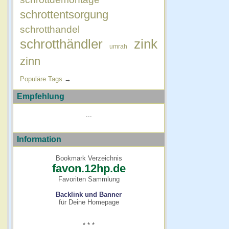
schrottentsorgung
schrotthandel
schrotthändler
zink
umrah
zinn
Populäre Tags
→
Empfehlung
...
Information
Bookmark Verzeichnis
favon.12hp.de
Favoriten Sammlung
Backlink und Banner
für Deine Homepage
* * *