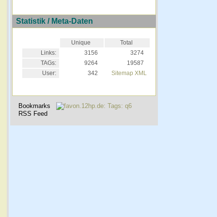
Statistik / Meta-Daten
Unique
Total
Links:
3156
3274
TAGs:
9264
19587
User:
342
Sitemap XML
Bookmarks
RSS Feed