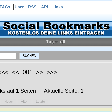
TAGs
User
RSS
API
Links
Tags: q6
 <<< << 001 >> >>>
ks auf
1
Seiten --- Aktuelle Seite:
1
Neuer
Älter
Letzte