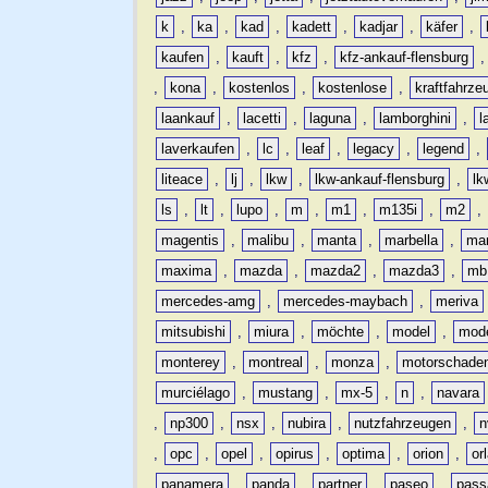
k
,
ka
,
kad
,
kadett
,
kadjar
,
käfer
,
kaufen
,
kauft
,
kfz
,
kfz-ankauf-flensburg
,
kona
,
kostenlos
,
kostenlose
,
kraftfahrze
laankauf
,
lacetti
,
laguna
,
lamborghini
,
l
laverkaufen
,
lc
,
leaf
,
legacy
,
legend
,
liteace
,
lj
,
lkw
,
lkw-ankauf-flensburg
,
lk
ls
,
lt
,
lupo
,
m
,
m1
,
m135i
,
m2
,
magentis
,
malibu
,
manta
,
marbella
,
ma
maxima
,
mazda
,
mazda2
,
mazda3
,
mb
mercedes-amg
,
mercedes-maybach
,
meriva
mitsubishi
,
miura
,
möchte
,
model
,
mode
monterey
,
montreal
,
monza
,
motorschade
murciélago
,
mustang
,
mx-5
,
n
,
navara
,
np300
,
nsx
,
nubira
,
nutzfahrzeugen
,
n
,
opc
,
opel
,
opirus
,
optima
,
orion
,
or
panamera
,
panda
,
partner
,
paseo
,
pass