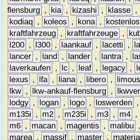
flensburg
,
kia
,
kizashi
,
klasse
,
kodiaq
,
koleos
,
kona
,
kostenlos
kraftfahrzeug
,
kraftfahrzeuge
,
kub
l200
,
l300
,
laankauf
,
lacetti
,
l
lancer
,
land
,
lander
,
lantra
,
la
laverkaufen
,
lc
,
leaf
,
legacy
,
lexus
,
lfa
,
liana
,
libero
,
limous
lkw
,
lkw-ankauf-flensburg
,
lkwver
lodgy
,
logan
,
logo
,
loswerden
m135i
,
m2
,
m235i
,
m3
,
m4
,
m6
,
macan
,
magentis
,
malibu
marea
,
massif
,
master
,
materi