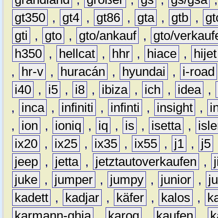
gt350
,
gt4
,
gt86
,
gta
,
gtb
,
gt
gti
,
gto
,
gto/ankauf
,
gto/verkauf
h350
,
hellcat
,
hhr
,
hiace
,
hijet
,
hr-v
,
huracán
,
hyundai
,
i-road
i40
,
i5
,
i8
,
ibiza
,
ich
,
idea
,
,
inca
,
infiniti
,
infinti
,
insight
,
i
,
ion
,
ioniq
,
iq
,
is
,
isetta
,
isl
ix20
,
ix25
,
ix35
,
ix55
,
j1
,
j5
jeep
,
jetta
,
jetztautoverkaufen
,
juke
,
jumper
,
jumpy
,
junior
,
j
kadett
,
kadjar
,
käfer
,
kalos
,
k
karmann-ghia
,
karoq
,
kaufen
,
k