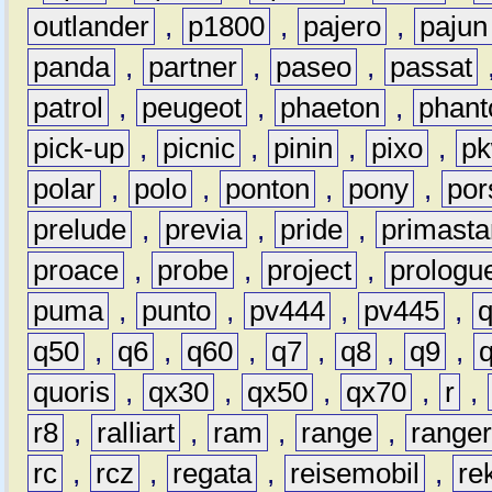
outlander
,
p1800
,
pajero
,
pajun
panda
,
partner
,
paseo
,
passat
patrol
,
peugeot
,
phaeton
,
phan
pick-up
,
picnic
,
pinin
,
pixo
,
p
polar
,
polo
,
ponton
,
pony
,
por
prelude
,
previa
,
pride
,
primasta
proace
,
probe
,
project
,
prologu
puma
,
punto
,
pv444
,
pv445
,
q50
,
q6
,
q60
,
q7
,
q8
,
q9
,
quoris
,
qx30
,
qx50
,
qx70
,
r
,
r8
,
ralliart
,
ram
,
range
,
range
rc
,
rcz
,
regata
,
reisemobil
,
re