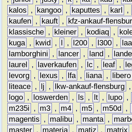
kalos
,
kangoo
,
kaputtes
,
karl
,
kaufen
,
kauft
,
kfz-ankauf-flensbu
klassische
,
kleiner
,
kodiaq
,
kol
kuga
,
kwid
,
l
,
l200
,
l300
,
la
lamborghini
,
lancer
,
land
,
lande
laurel
,
laverkaufen
,
lc
,
leaf
,
l
levorg
,
lexus
,
lfa
,
liana
,
libero
liteace
,
lj
,
lkw-ankauf-flensburg
logo
,
loswerden
,
ls
,
lt
,
lupo
,
m235i
,
m3
,
m4
,
m5
,
m50d
,
magentis
,
malibu
,
manta
,
marb
master
,
materia
,
matiz
,
matrix