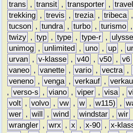
trans
,
transit
,
transporter
,
travel
trekking
,
trevis
,
trezia
,
tribeca
tucson
,
tundra
,
turbo
,
turismo
twizy
,
typ
,
type
,
type-r
,
ulyss
unimog
,
unlimited
,
uno
,
up
,
u
urvan
,
v-klasse
,
v40
,
v50
,
v6
vaneo
,
vanette
,
vario
,
vectra
,
veneno
,
venga
,
verkauf
,
verkau
,
verso-s
,
viano
,
viper
,
visa
,
v
volt
,
volvo
,
vw
,
w
,
w115)
,
w
wer
,
will
,
wind
,
windstar
,
wir
wrangler
,
wrx
,
x
,
x-90
,
x-klas