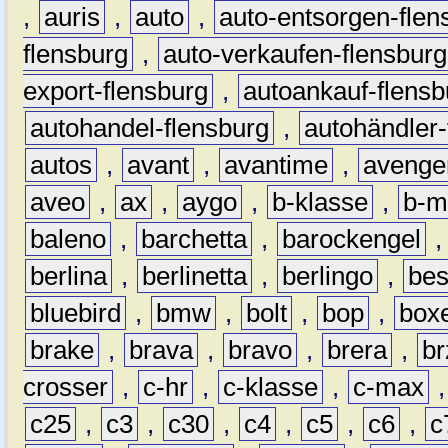
,
auris
,
auto
,
auto-entsorgen-flen
flensburg
,
auto-verkaufen-flensburg
export-flensburg
,
autoankauf-flensb
autohandel-flensburg
,
autohändler-
autos
,
avant
,
avantime
,
avenge
aveo
,
ax
,
aygo
,
b-klasse
,
b-m
baleno
,
barchetta
,
barockengel
berlina
,
berlinetta
,
berlingo
,
bes
bluebird
,
bmw
,
bolt
,
bop
,
box
brake
,
brava
,
bravo
,
brera
,
br
crosser
,
c-hr
,
c-klasse
,
c-max
c25
,
c3
,
c30
,
c4
,
c5
,
c6
,
c