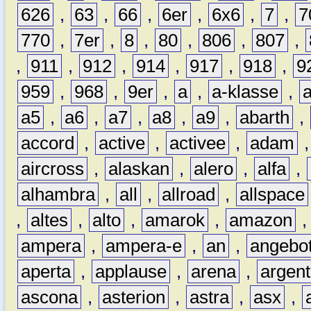
626
,
63
,
66
,
6er
,
6x6
,
7
,
7
770
,
7er
,
8
,
80
,
806
,
807
,
,
911
,
912
,
914
,
917
,
918
,
9
959
,
968
,
9er
,
a
,
a-klasse
,
a5
,
a6
,
a7
,
a8
,
a9
,
abarth
,
accord
,
active
,
activee
,
adam
aircross
,
alaskan
,
alero
,
alfa
,
alhambra
,
all
,
allroad
,
allspace
,
altes
,
alto
,
amarok
,
amazon
ampera
,
ampera-e
,
an
,
angebo
aperta
,
applause
,
arena
,
argen
ascona
,
asterion
,
astra
,
asx
,