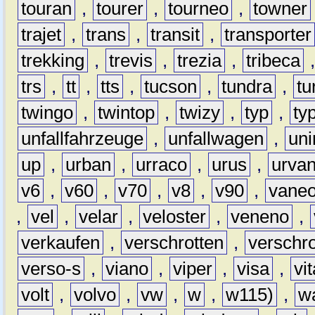
touran
,
tourer
,
tourneo
,
towner
trajet
,
trans
,
transit
,
transporter
trekking
,
trevis
,
trezia
,
tribeca
trs
,
tt
,
tts
,
tucson
,
tundra
,
tu
twingo
,
twintop
,
twizy
,
typ
,
ty
unfallfahrzeuge
,
unfallwagen
,
un
up
,
urban
,
urraco
,
urus
,
urva
v6
,
v60
,
v70
,
v8
,
v90
,
vane
,
vel
,
velar
,
veloster
,
veneno
,
verkaufen
,
verschrotten
,
verschro
verso-s
,
viano
,
viper
,
visa
,
vi
volt
,
volvo
,
vw
,
w
,
w115)
,
w