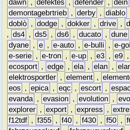
dawn
,
defektes
,
defender
,
dein
demontagebrtrieb
,
derby
,
diablo
doblò
,
dodge
,
dokker
,
drive
,
,
ds4
,
ds5
,
ds6
,
ducato
,
dune
dyane
,
e
,
e-auto
,
e-bulli
,
e-gol
e-serie
,
e-tron
,
e-up
,
e3
,
e9
ecosport
,
edge
,
ela
,
elan
,
ela
elektrosportler
,
element
,
element
eos
,
epica
,
eqc
,
escort
,
espa
evanda
,
evasion
,
evolution
,
ev
explorer
,
export
,
express
,
extr
f12tdf
,
f355
,
f40
,
f430
,
f50
,
f