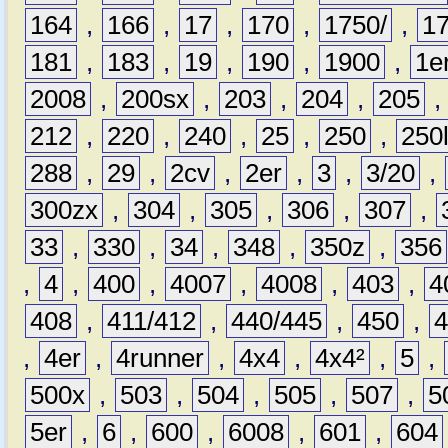
164
,
166
,
17
,
170
,
1750/
,
1
181
,
183
,
19
,
190
,
1900
,
1e
2008
,
200sx
,
203
,
204
,
205
212
,
220
,
240
,
25
,
250
,
250
288
,
29
,
2cv
,
2er
,
3
,
3/20
,
300zx
,
304
,
305
,
306
,
307
,
33
,
330
,
34
,
348
,
350z
,
356
,
4
,
400
,
4007
,
4008
,
403
,
4
408
,
411/412
,
440/445
,
450
,
,
4er
,
4runner
,
4x4
,
4x4²
,
5
,
500x
,
503
,
504
,
505
,
507
,
5
5er
,
6
,
600
,
6008
,
601
,
604