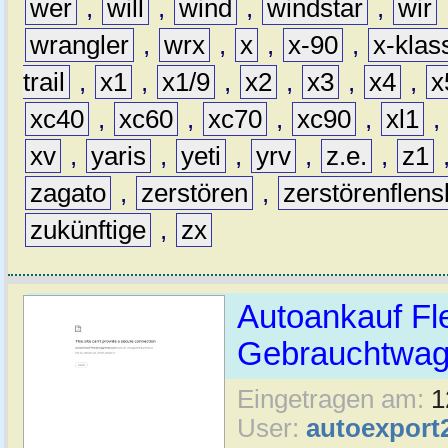
wer
,
will
,
wind
,
windstar
,
wir
wrangler
,
wrx
,
x
,
x-90
,
x-klas
trail
,
x1
,
x1/9
,
x2
,
x3
,
x4
,
x
xc40
,
xc60
,
xc70
,
xc90
,
xl1
,
xv
,
yaris
,
yeti
,
yrv
,
z.e.
,
z1
zagato
,
zerstören
,
zerstörenflen
zukünftige
,
zx
Autoankauf Fl
Gebrauchtwage
Eingetragen am:
1
User:
autoexport