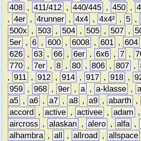
408
,
411/412
,
440/445
,
450
,
,
4er
,
4runner
,
4x4
,
4x4²
,
5
,
500x
,
503
,
504
,
505
,
507
,
5
5er
,
6
,
600
,
6008
,
601
,
604
626
,
63
,
66
,
6er
,
6x6
,
7
,
7
770
,
7er
,
8
,
80
,
806
,
807
,
,
911
,
912
,
914
,
917
,
918
,
9
959
,
968
,
9er
,
a
,
a-klasse
,
a5
,
a6
,
a7
,
a8
,
a9
,
abarth
,
accord
,
active
,
activee
,
adam
aircross
,
alaskan
,
alero
,
alfa
,
alhambra
,
all
,
allroad
,
allspace