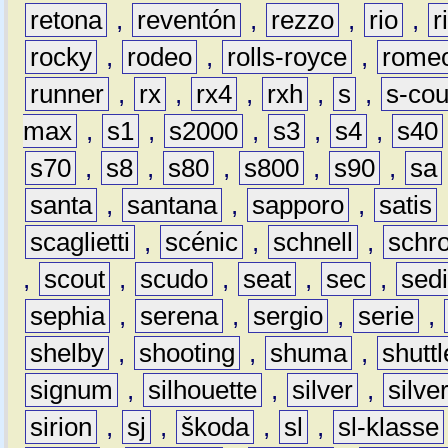
retona
,
reventón
,
rezzo
,
rio
,
r
rocky
,
rodeo
,
rolls-royce
,
rome
runner
,
rx
,
rx4
,
rxh
,
s
,
s-co
max
,
s1
,
s2000
,
s3
,
s4
,
s40
s70
,
s8
,
s80
,
s800
,
s90
,
sa
santa
,
santana
,
sapporo
,
satis
scaglietti
,
scénic
,
schnell
,
schro
,
scout
,
scudo
,
seat
,
sec
,
sedi
sephia
,
serena
,
sergio
,
serie
,
shelby
,
shooting
,
shuma
,
shuttl
signum
,
silhouette
,
silver
,
silve
sirion
,
sj
,
škoda
,
sl
,
sl-klasse