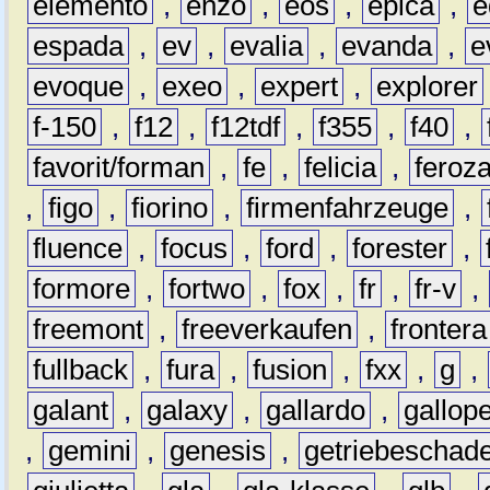
elemento
,
enzo
,
eos
,
epica
,
e
espada
,
ev
,
evalia
,
evanda
,
e
evoque
,
exeo
,
expert
,
explorer
f-150
,
f12
,
f12tdf
,
f355
,
f40
,
favorit/forman
,
fe
,
felicia
,
feroz
,
figo
,
fiorino
,
firmenfahrzeuge
,
fluence
,
focus
,
ford
,
forester
,
formore
,
fortwo
,
fox
,
fr
,
fr-v
,
freemont
,
freeverkaufen
,
frontera
fullback
,
fura
,
fusion
,
fxx
,
g
,
galant
,
galaxy
,
gallardo
,
gallop
,
gemini
,
genesis
,
getriebeschad