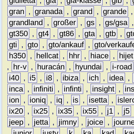
giulietta
,
gla
,
gla-klasse
,
glb
,
gran
,
granada
,
grand
,
grande
grandland
,
großer
,
gs
,
gs/gsa
gt350
,
gt4
,
gt86
,
gta
,
gtb
,
gt
gti
,
gto
,
gto/ankauf
,
gto/verkauf
h350
,
hellcat
,
hhr
,
hiace
,
hijet
,
hr-v
,
huracán
,
hyundai
,
i-road
i40
,
i5
,
i8
,
ibiza
,
ich
,
idea
,
inca
,
infiniti
,
infinti
,
insight
,
in
ion
,
ioniq
,
iq
,
is
,
isetta
,
isler
ix20
,
ix25
,
ix35
,
ix55
,
j1
,
j5
jeep
,
jetta
,
jimny
,
joice
,
journ
,
junior
,
justy
,
k
,
ka
,
kad
,
ka