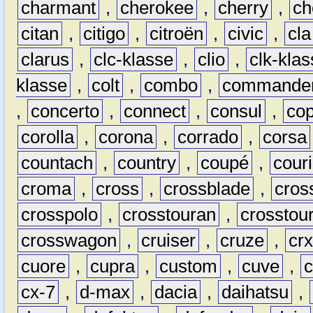
charmant
,
cherokee
,
cherry
,
ch
citan
,
citigo
,
citroën
,
civic
,
cla
clarus
,
clc-klasse
,
clio
,
clk-kla
klasse
,
colt
,
combo
,
commande
,
concerto
,
connect
,
consul
,
co
corolla
,
corona
,
corrado
,
corsa
countach
,
country
,
coupé
,
couri
croma
,
cross
,
crossblade
,
cros
crosspolo
,
crosstouran
,
crosstou
crosswagon
,
cruiser
,
cruze
,
cr
cuore
,
cupra
,
custom
,
cuve
,
cx-7
,
d-max
,
dacia
,
daihatsu
,