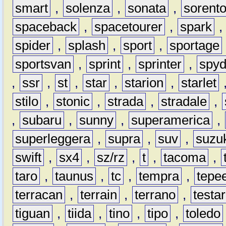
smart
,
solenza
,
sonata
,
sorent
spaceback
,
spacetourer
,
spark
spider
,
splash
,
sport
,
sportage
sportsvan
,
sprint
,
sprinter
,
spyd
,
ssr
,
st
,
star
,
starion
,
starlet
stilo
,
stonic
,
strada
,
stradale
,
,
subaru
,
sunny
,
superamerica
,
superleggera
,
supra
,
suv
,
suzu
swift
,
sx4
,
sz/rz
,
t
,
tacoma
,
taro
,
taunus
,
tc
,
tempra
,
tepe
terracan
,
terrain
,
terrano
,
testa
tiguan
,
tiida
,
tino
,
tipo
,
toledo