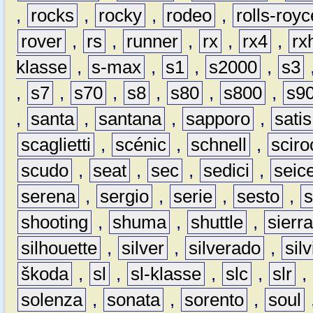
,
rocks
,
rocky
,
rodeo
,
rolls-royc
rover
,
rs
,
runner
,
rx
,
rx4
,
rx
klasse
,
s-max
,
s1
,
s2000
,
s3
,
s7
,
s70
,
s8
,
s80
,
s800
,
s9
,
santa
,
santana
,
sapporo
,
satis
scaglietti
,
scénic
,
schnell
,
sciro
scudo
,
seat
,
sec
,
sedici
,
seic
serena
,
sergio
,
serie
,
sesto
,
shooting
,
shuma
,
shuttle
,
sierr
silhouette
,
silver
,
silverado
,
silv
škoda
,
sl
,
sl-klasse
,
slc
,
slr
,
solenza
,
sonata
,
sorento
,
soul