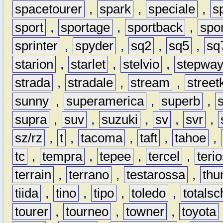
spacetourer
,
spark
,
speciale
,
s
sport
,
sportage
,
sportback
,
spo
sprinter
,
spyder
,
sq2
,
sq5
,
sq
starion
,
starlet
,
stelvio
,
stepwa
strada
,
stradale
,
stream
,
street
sunny
,
superamerica
,
superb
,
supra
,
suv
,
suzuki
,
sv
,
svr
,
sz/rz
,
t
,
tacoma
,
taft
,
tahoe
,
tc
,
tempra
,
tepee
,
tercel
,
teri
terrain
,
terrano
,
testarossa
,
thu
tiida
,
tino
,
tipo
,
toledo
,
totals
tourer
,
tourneo
,
towner
,
toyota