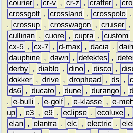
courier
,
cr-v
,
cr-z
,
crafter
,
cr
crossgolf
,
crossland
,
crosspolo
,
crossup
,
crosswagon
,
cruiser
,
cullinan
,
cuore
,
cupra
,
custom
cx-5
,
cx-7
,
d-max
,
dacia
,
dai
dauphine
,
dawn
,
defektes
,
defe
derby
,
diablo
,
dino
,
disco
,
dis
dokker
,
drive
,
drophead
,
ds
,
ds6
,
ducato
,
dune
,
durango
,
,
e-bulli
,
e-golf
,
e-klasse
,
e-meh
up
,
e3
,
e9
,
eclipse
,
ecoluxe
,
elan
,
elantra
,
elc
,
electric
,
ele