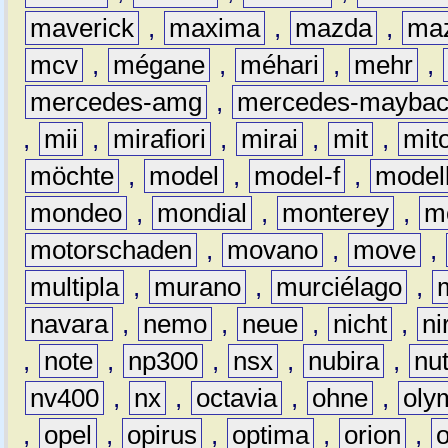
maverick
,
maxima
,
mazda
,
ma
mcv
,
mégane
,
méhari
,
mehr
,
mercedes-amg
,
mercedes-mayba
,
mii
,
mirafiori
,
mirai
,
mit
,
mit
möchte
,
model
,
model-f
,
model
mondeo
,
mondial
,
monterey
,
m
motorschaden
,
movano
,
move
,
multipla
,
murano
,
murciélago
,
navara
,
nemo
,
neue
,
nicht
,
ni
,
note
,
np300
,
nsx
,
nubira
,
nu
nv400
,
nx
,
octavia
,
ohne
,
oly
,
opel
,
opirus
,
optima
,
orion
,