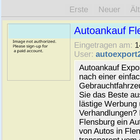
Erste
Neuer
Äl
Autoankauf Fl
Eingetragen am:
1
User:
autoexport
Autoankauf Expo
nach einer einfac
Gebrauchtfahrze
Sie das Beste au
lästige Werbung
Verhandlungen? 
Flensburg ein Au
von Autos in Flen