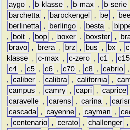
aygo
,
b-klasse
,
b-max
,
b-serie
barchetta
,
barockengel
,
be
,
be
berlinetta
,
berlingo
,
besta
,
bipp
,
bolt
,
bop
,
boxer
,
boxster
,
br
bravo
,
brera
,
brz
,
bus
,
bx
,
c
klasse
,
c-max
,
c-zero
,
c1
,
c15
c4
,
c5
,
c6
,
c70
,
c8
,
cabrio
,
caliber
,
calibra
,
california
,
cam
campus
,
camry
,
capri
,
caprice
caravelle
,
carens
,
carina
,
cari
cascada
,
cayenne
,
cayman
,
ce
,
centenario
,
cerato
,
challenger