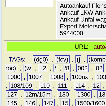
Autoankauf Flen
Ankauf LKW Ank
Ankauf Unfallwa
Export Motorsch
5944000
URL:
auto
TAGs:
(dg0)
,
(fcv)
,
(j
,
(komb
roc)
,
(w
,
+2
,
/
,
/8
,
002
,
02
1000
,
1007
,
1008
,
100nx
,
10
,
108/109
,
110
,
111
,
114
,
12
127
,
12m/15m
,
130
,
1300
,
13
145
,
146
,
147
,
15
,
1500/1600