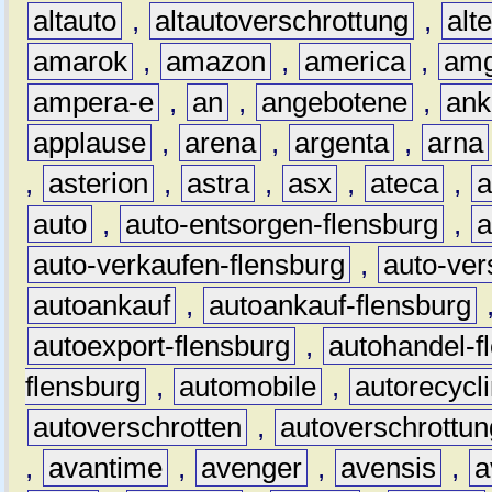
altauto
,
altautoverschrottung
,
alt
amarok
,
amazon
,
america
,
am
ampera-e
,
an
,
angebotene
,
ank
applause
,
arena
,
argenta
,
arna
,
asterion
,
astra
,
asx
,
ateca
,
a
auto
,
auto-entsorgen-flensburg
,
a
auto-verkaufen-flensburg
,
auto-ver
autoankauf
,
autoankauf-flensburg
autoexport-flensburg
,
autohandel-f
flensburg
,
automobile
,
autorecycl
autoverschrotten
,
autoverschrottun
,
avantime
,
avenger
,
avensis
,
a