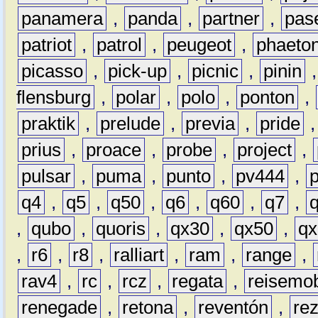
panamera
,
panda
,
partner
,
pas
patriot
,
patrol
,
peugeot
,
phaeto
picasso
,
pick-up
,
picnic
,
pinin
flensburg
,
polar
,
polo
,
ponton
,
praktik
,
prelude
,
previa
,
pride
prius
,
proace
,
probe
,
project
,
pulsar
,
puma
,
punto
,
pv444
,
q4
,
q5
,
q50
,
q6
,
q60
,
q7
,
,
qubo
,
quoris
,
qx30
,
qx50
,
qx
,
r6
,
r8
,
ralliart
,
ram
,
range
,
rav4
,
rc
,
rcz
,
regata
,
reisemob
renegade
,
retona
,
reventón
,
re