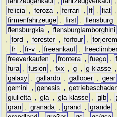
fahrzeugankauf
,
fahrzeugverkauf
felicia
,
feroza
,
ferrari
,
ff
,
fiat
firmenfahrzeuge
,
first
,
flensburg
flensburgkia
,
flensburglamborghini
,
ford
,
forester
,
forfour
,
forjere
,
fr
,
fr-v
,
freeankauf
,
freeclimbe
freeverkaufen
,
frontera
,
fuego
,
fura
,
fusion
,
fxx
,
g
,
g-klasse
galaxy
,
gallardo
,
galloper
,
gear
gemini
,
genesis
,
getriebeschade
giulietta
,
gla
,
gla-klasse
,
glb
,
gran
,
granada
,
grand
,
grande
grandland
,
großer
,
gs
,
gs/gsa