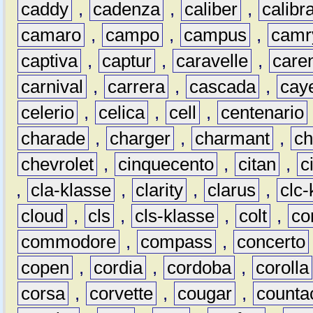
caddy
,
cadenza
,
caliber
,
calibr
camaro
,
campo
,
campus
,
camr
captiva
,
captur
,
caravelle
,
care
carnival
,
carrera
,
cascada
,
cay
celerio
,
celica
,
cell
,
centenario
charade
,
charger
,
charmant
,
ch
chevrolet
,
cinquecento
,
citan
,
c
,
cla-klasse
,
clarity
,
clarus
,
clc-
cloud
,
cls
,
cls-klasse
,
colt
,
c
commodore
,
compass
,
concerto
copen
,
cordia
,
cordoba
,
corolla
corsa
,
corvette
,
cougar
,
counta