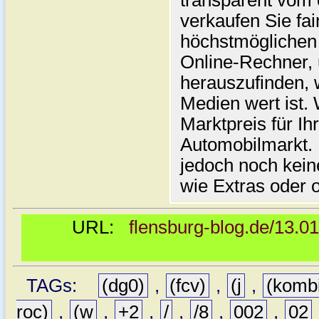
transparent vom 
verkaufen Sie fai
höchstmöglichen 
Online-Rechner,
herauszufinden, w
Medien wert ist. 
Marktpreis für I
Automobilmarkt. 
jedoch noch kein
wie Extras oder 
URL:
flensburg-blog.de/13.0
TAGs:
(dg0)
,
(fcv)
,
(j
,
(komb
roc)
,
(w
,
+2
,
/
,
/8
,
002
,
02