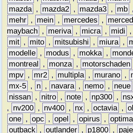
mazda
,
mazda2
,
mazda3
,
mb
mehr
,
mein
,
mercedes
,
merce
maybach
,
meriva
,
micra
,
midi
mit
,
mito
,
mitsubishi
,
miura
,
modelle
,
modus
,
mokka
,
mond
montreal
,
monza
,
motorschaden
mpv
,
mr2
,
multipla
,
murano
,
mx-5
,
n
,
navara
,
nemo
,
neue
nissan
,
nitro
,
note
,
np300
,
ns
,
nv200
,
nv400
,
nx
,
octavia
,
o
one
,
opc
,
opel
,
opirus
,
optim
outback
,
outlander
,
p1800
,
paje