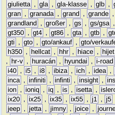
giulietta
,
gla
,
gla-klasse
,
glb
,
gran
,
granada
,
grand
,
grande
grandland
,
großer
,
gs
,
gs/gsa
gt350
,
gt4
,
gt86
,
gta
,
gtb
,
gt
gti
,
gto
,
gto/ankauf
,
gto/verkauf
h350
,
hellcat
,
hhr
,
hiace
,
hijet
,
hr-v
,
huracán
,
hyundai
,
i-road
i40
,
i5
,
i8
,
ibiza
,
ich
,
idea
,
inca
,
infiniti
,
infinti
,
insight
,
in
ion
,
ioniq
,
iq
,
is
,
isetta
,
isler
ix20
,
ix25
,
ix35
,
ix55
,
j1
,
j5
jeep
,
jetta
,
jimny
,
joice
,
journ