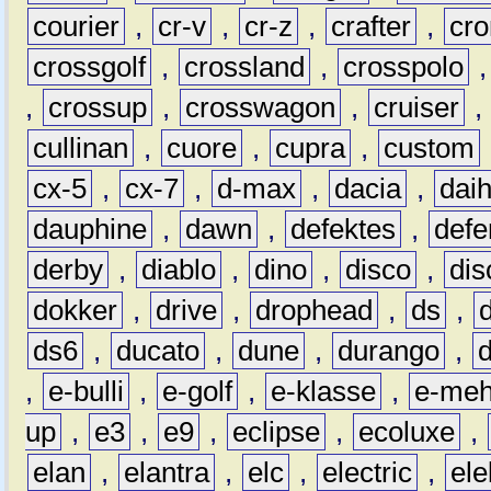
courier
,
cr-v
,
cr-z
,
crafter
,
cr
crossgolf
,
crossland
,
crosspolo
,
crossup
,
crosswagon
,
cruiser
,
cullinan
,
cuore
,
cupra
,
custom
cx-5
,
cx-7
,
d-max
,
dacia
,
dai
dauphine
,
dawn
,
defektes
,
defe
derby
,
diablo
,
dino
,
disco
,
dis
dokker
,
drive
,
drophead
,
ds
,
ds6
,
ducato
,
dune
,
durango
,
,
e-bulli
,
e-golf
,
e-klasse
,
e-meh
up
,
e3
,
e9
,
eclipse
,
ecoluxe
,
elan
,
elantra
,
elc
,
electric
,
ele