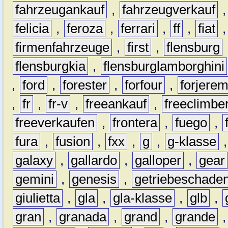
fahrzeugankauf
,
fahrzeugverkauf
felicia
,
feroza
,
ferrari
,
ff
,
fiat
firmenfahrzeuge
,
first
,
flensburg
flensburgkia
,
flensburglamborghini
,
ford
,
forester
,
forfour
,
forjere
,
fr
,
fr-v
,
freeankauf
,
freeclimbe
freeverkaufen
,
frontera
,
fuego
,
fura
,
fusion
,
fxx
,
g
,
g-klasse
galaxy
,
gallardo
,
galloper
,
gear
gemini
,
genesis
,
getriebeschade
giulietta
,
gla
,
gla-klasse
,
glb
,
gran
,
granada
,
grand
,
grande