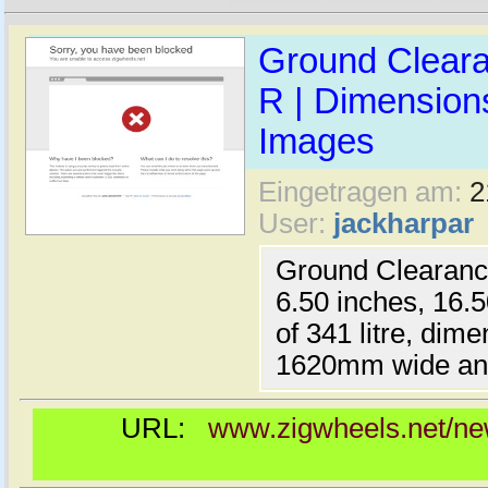
Ground Cleara
R | Dimension
Images
Eingetragen am:
2
User:
jackharpar
Ground Clearanc
6.50 inches, 16.5
of 341 litre, dim
1620mm wide and
URL:
www.zigwheels.net/new