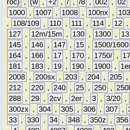
roc)
,
(w
,
+2
,
/
,
/8
,
002
,
02
1000
,
1007
,
1008
,
100nx
,
10
,
108/109
,
110
,
111
,
114
,
12
127
,
12m/15m
,
130
,
1300
,
13
145
,
146
,
147
,
15
,
1500/1600
164
,
166
,
17
,
170
,
1750/
,
1
181
,
183
,
19
,
190
,
1900
,
1e
2008
,
200sx
,
203
,
204
,
205
212
,
220
,
240
,
25
,
250
,
250
288
,
29
,
2cv
,
2er
,
3
,
3/20
,
300zx
,
304
,
305
,
306
,
307
,
33
,
330
,
34
,
348
,
350z
,
356