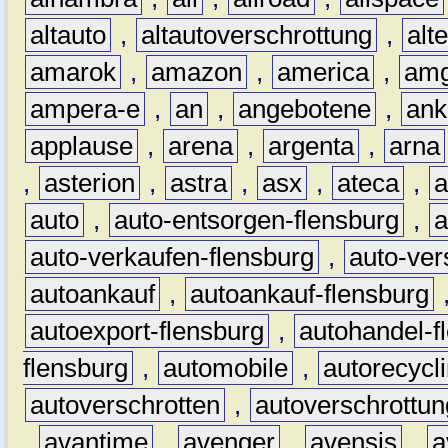
altauto
,
altautoverschrottung
,
alt
amarok
,
amazon
,
america
,
am
ampera-e
,
an
,
angebotene
,
ank
applause
,
arena
,
argenta
,
arna
,
asterion
,
astra
,
asx
,
ateca
,
a
auto
,
auto-entsorgen-flensburg
,
a
auto-verkaufen-flensburg
,
auto-ver
autoankauf
,
autoankauf-flensburg
autoexport-flensburg
,
autohandel-f
flensburg
,
automobile
,
autorecycl
autoverschrotten
,
autoverschrottun
,
avantime
,
avenger
,
avensis
,
a