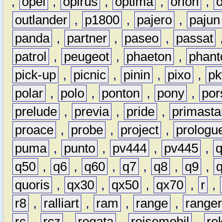
,
opel
,
opirus
,
optima
,
orion
,
outlander
,
p1800
,
pajero
,
pajun
panda
,
partner
,
paseo
,
passat
patrol
,
peugeot
,
phaeton
,
phan
pick-up
,
picnic
,
pinin
,
pixo
,
p
polar
,
polo
,
ponton
,
pony
,
por
prelude
,
previa
,
pride
,
primasta
proace
,
probe
,
project
,
prologu
puma
,
punto
,
pv444
,
pv445
,
q50
,
q6
,
q60
,
q7
,
q8
,
q9
,
quoris
,
qx30
,
qx50
,
qx70
,
r
,
r8
,
ralliart
,
ram
,
range
,
range
rc
,
rcz
,
regata
,
reisemobil
,
re