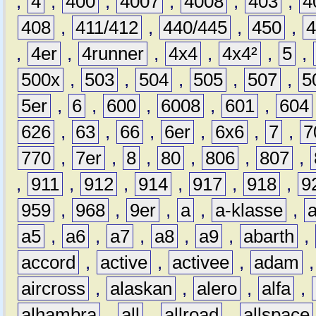
,
4
,
400
,
4007
,
4008
,
403
,
4
408
,
411/412
,
440/445
,
450
,
,
4er
,
4runner
,
4x4
,
4x4²
,
5
,
500x
,
503
,
504
,
505
,
507
,
5
5er
,
6
,
600
,
6008
,
601
,
604
626
,
63
,
66
,
6er
,
6x6
,
7
,
7
770
,
7er
,
8
,
80
,
806
,
807
,
,
911
,
912
,
914
,
917
,
918
,
9
959
,
968
,
9er
,
a
,
a-klasse
,
a5
,
a6
,
a7
,
a8
,
a9
,
abarth
,
accord
,
active
,
activee
,
adam
aircross
,
alaskan
,
alero
,
alfa
,
alhambra
,
all
,
allroad
,
allspace