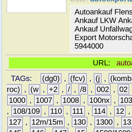
Autoankauf Flen
Ankauf LKW Ank
Ankauf Unfallwa
Export Motorsch
5944000
URL:
auto
TAGs:
(dg0)
,
(fcv)
,
(j
,
(komb
roc)
,
(w
,
+2
,
/
,
/8
,
002
,
02
1000
,
1007
,
1008
,
100nx
,
10
,
108/109
,
110
,
111
,
114
,
12
127
,
12m/15m
,
130
,
1300
,
13