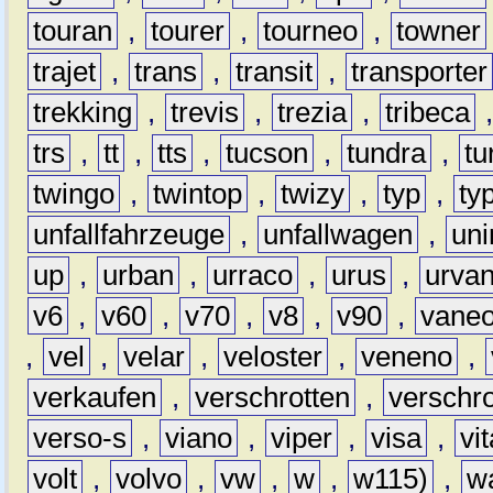
touran
,
tourer
,
tourneo
,
towner
trajet
,
trans
,
transit
,
transporter
trekking
,
trevis
,
trezia
,
tribeca
trs
,
tt
,
tts
,
tucson
,
tundra
,
tu
twingo
,
twintop
,
twizy
,
typ
,
ty
unfallfahrzeuge
,
unfallwagen
,
un
up
,
urban
,
urraco
,
urus
,
urva
v6
,
v60
,
v70
,
v8
,
v90
,
vane
,
vel
,
velar
,
veloster
,
veneno
,
verkaufen
,
verschrotten
,
verschro
verso-s
,
viano
,
viper
,
visa
,
vi
volt
,
volvo
,
vw
,
w
,
w115)
,
w