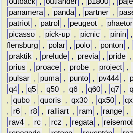
outback
,
outlander
,
p1800
,
paje
panamera
,
panda
,
partner
,
pas
patriot
,
patrol
,
peugeot
,
phaeto
picasso
,
pick-up
,
picnic
,
pinin
flensburg
,
polar
,
polo
,
ponton
,
praktik
,
prelude
,
previa
,
pride
prius
,
proace
,
probe
,
project
,
pulsar
,
puma
,
punto
,
pv444
,
q4
,
q5
,
q50
,
q6
,
q60
,
q7
,
,
qubo
,
quoris
,
qx30
,
qx50
,
qx
,
r6
,
r8
,
ralliart
,
ram
,
range
,
rav4
,
rc
,
rcz
,
regata
,
reisemob