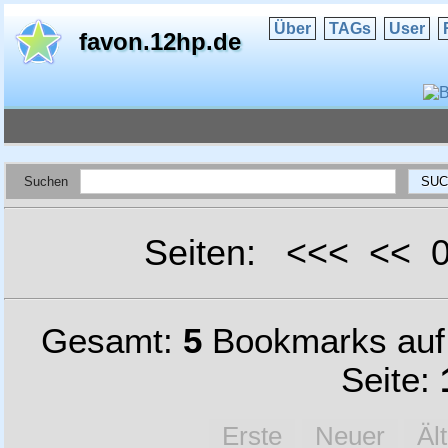
Über
TAGs
User
favon.12hp.de
Suchen
Seiten: <<< <<
Gesamt:
5
Bookmarks au
Seite:
Erste
Neuer
Äl