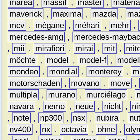
marea
,
massif
,
master
,
materi
maverick
,
maxima
,
mazda
,
ma
mcv
,
mégane
,
méhari
,
mehr
,
mercedes-amg
,
mercedes-mayba
,
mii
,
mirafiori
,
mirai
,
mit
,
mit
möchte
,
model
,
model-f
,
model
mondeo
,
mondial
,
monterey
,
m
motorschaden
,
movano
,
move
,
multipla
,
murano
,
murciélago
,
navara
,
nemo
,
neue
,
nicht
,
ni
,
note
,
np300
,
nsx
,
nubira
,
nu
nv400
,
nx
,
octavia
,
ohne
,
oly