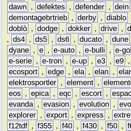
dawn
,
defektes
,
defender
,
dein
demontagebrtrieb
,
derby
,
diablo
doblò
,
dodge
,
dokker
,
drive
,
,
ds4
,
ds5
,
ds6
,
ducato
,
dune
dyane
,
e
,
e-auto
,
e-bulli
,
e-gol
e-serie
,
e-tron
,
e-up
,
e3
,
e9
ecosport
,
edge
,
ela
,
elan
,
ela
elektrosportler
,
element
,
element
eos
,
epica
,
eqc
,
escort
,
espa
evanda
,
evasion
,
evolution
,
ev
explorer
,
export
,
express
,
extr
f12tdf
,
f355
,
f40
,
f430
,
f50
,
f