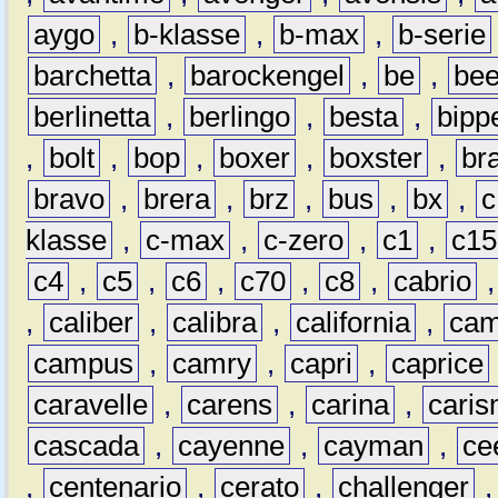
aygo
,
b-klasse
,
b-max
,
b-serie
barchetta
,
barockengel
,
be
,
be
berlinetta
,
berlingo
,
besta
,
bipp
,
bolt
,
bop
,
boxer
,
boxster
,
br
bravo
,
brera
,
brz
,
bus
,
bx
,
c
klasse
,
c-max
,
c-zero
,
c1
,
c15
c4
,
c5
,
c6
,
c70
,
c8
,
cabrio
,
caliber
,
calibra
,
california
,
cam
campus
,
camry
,
capri
,
caprice
caravelle
,
carens
,
carina
,
cari
cascada
,
cayenne
,
cayman
,
ce
,
centenario
,
cerato
,
challenger