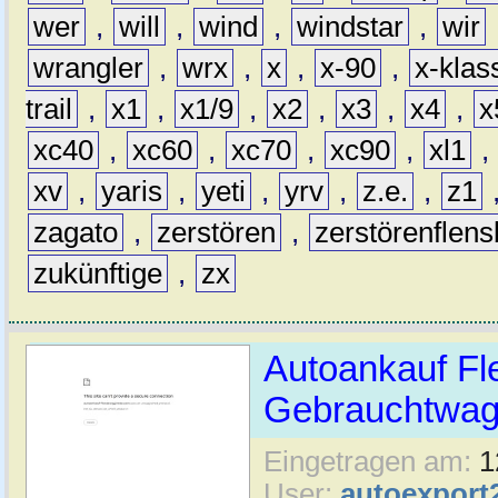
wer
,
will
,
wind
,
windstar
,
wir
wrangler
,
wrx
,
x
,
x-90
,
x-klas
trail
,
x1
,
x1/9
,
x2
,
x3
,
x4
,
x
xc40
,
xc60
,
xc70
,
xc90
,
xl1
,
xv
,
yaris
,
yeti
,
yrv
,
z.e.
,
z1
zagato
,
zerstören
,
zerstörenflen
zukünftige
,
zx
Autoankauf Fl
Gebrauchtwage
Eingetragen am:
1
User:
autoexport