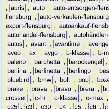
,
auris
,
auto
,
auto-entsorgen-flen
flensburg
,
auto-verkaufen-flensburg
export-flensburg
,
autoankauf-flensb
autohandel-flensburg
,
autohändler-
autos
,
avant
,
avantime
,
avenge
aveo
,
ax
,
aygo
,
b-klasse
,
b-m
baleno
,
barchetta
,
barockengel
berlina
,
berlinetta
,
berlingo
,
bes
bluebird
,
bmw
,
bolt
,
bop
,
box
brake
,
brava
,
bravo
,
brera
,
br
crosser
,
c-hr
,
c-klasse
,
c-max
c25
,
c3
,
c30
,
c4
,
c5
,
c6
,
c