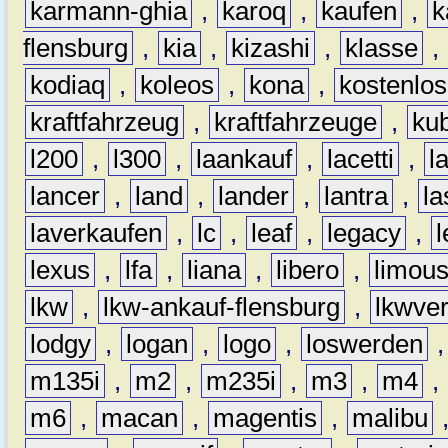
karmann-ghia
,
karoq
,
kaufen
,
k
flensburg
,
kia
,
kizashi
,
klasse
,
kodiaq
,
koleos
,
kona
,
kostenlos
kraftfahrzeug
,
kraftfahrzeuge
,
kub
l200
,
l300
,
laankauf
,
lacetti
,
l
lancer
,
land
,
lander
,
lantra
,
la
laverkaufen
,
lc
,
leaf
,
legacy
,
lexus
,
lfa
,
liana
,
libero
,
limous
lkw
,
lkw-ankauf-flensburg
,
lkwver
lodgy
,
logan
,
logo
,
loswerden
m135i
,
m2
,
m235i
,
m3
,
m4
,
m6
,
macan
,
magentis
,
malibu