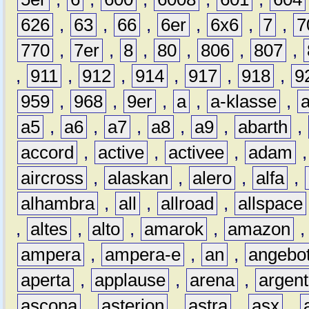
626
,
63
,
66
,
6er
,
6x6
,
7
,
7
770
,
7er
,
8
,
80
,
806
,
807
,
,
911
,
912
,
914
,
917
,
918
,
9
959
,
968
,
9er
,
a
,
a-klasse
,
a5
,
a6
,
a7
,
a8
,
a9
,
abarth
,
accord
,
active
,
activee
,
adam
aircross
,
alaskan
,
alero
,
alfa
,
alhambra
,
all
,
allroad
,
allspace
,
altes
,
alto
,
amarok
,
amazon
ampera
,
ampera-e
,
an
,
angebo
aperta
,
applause
,
arena
,
argen
ascona
,
asterion
,
astra
,
asx
,