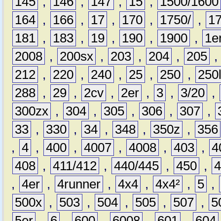
145
,
146
,
147
,
15
,
1500/1600
164
,
166
,
17
,
170
,
1750/
,
1
181
,
183
,
19
,
190
,
1900
,
1e
2008
,
200sx
,
203
,
204
,
205
212
,
220
,
240
,
25
,
250
,
250
288
,
29
,
2cv
,
2er
,
3
,
3/20
,
300zx
,
304
,
305
,
306
,
307
,
33
,
330
,
34
,
348
,
350z
,
356
,
4
,
400
,
4007
,
4008
,
403
,
4
408
,
411/412
,
440/445
,
450
,
,
4er
,
4runner
,
4x4
,
4x4²
,
5
,
500x
,
503
,
504
,
505
,
507
,
5
5er
,
6
,
600
,
6008
,
601
,
604