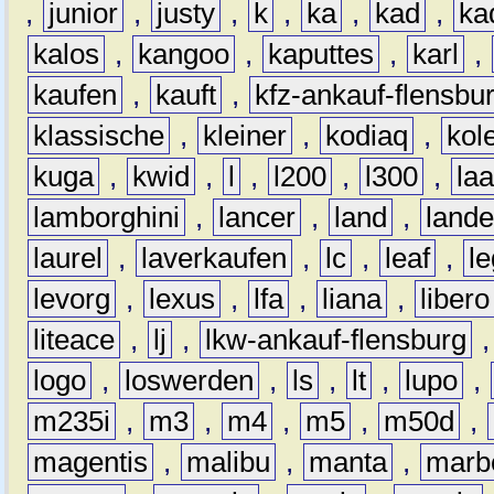
,
junior
,
justy
,
k
,
ka
,
kad
,
ka
kalos
,
kangoo
,
kaputtes
,
karl
,
kaufen
,
kauft
,
kfz-ankauf-flensbu
klassische
,
kleiner
,
kodiaq
,
kol
kuga
,
kwid
,
l
,
l200
,
l300
,
la
lamborghini
,
lancer
,
land
,
lande
laurel
,
laverkaufen
,
lc
,
leaf
,
l
levorg
,
lexus
,
lfa
,
liana
,
libero
liteace
,
lj
,
lkw-ankauf-flensburg
logo
,
loswerden
,
ls
,
lt
,
lupo
,
m235i
,
m3
,
m4
,
m5
,
m50d
,
magentis
,
malibu
,
manta
,
marb