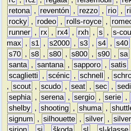
retona
,
reventón
,
rezzo
,
rio
,
r
rocky
,
rodeo
,
rolls-royce
,
rome
runner
,
rx
,
rx4
,
rxh
,
s
,
s-co
max
,
s1
,
s2000
,
s3
,
s4
,
s40
s70
,
s8
,
s80
,
s800
,
s90
,
sa
santa
,
santana
,
sapporo
,
satis
scaglietti
,
scénic
,
schnell
,
schro
,
scout
,
scudo
,
seat
,
sec
,
sedi
sephia
,
serena
,
sergio
,
serie
,
shelby
,
shooting
,
shuma
,
shuttl
signum
,
silhouette
,
silver
,
silve
sirion
,
sj
,
škoda
,
sl
,
sl-klasse