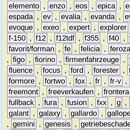
elemento
,
enzo
,
eos
,
epica
,
e
espada
,
ev
,
evalia
,
evanda
,
e
evoque
,
exeo
,
expert
,
explorer
f-150
,
f12
,
f12tdf
,
f355
,
f40
,
favorit/forman
,
fe
,
felicia
,
feroz
,
figo
,
fiorino
,
firmenfahrzeuge
,
fluence
,
focus
,
ford
,
forester
,
formore
,
fortwo
,
fox
,
fr
,
fr-v
,
freemont
,
freeverkaufen
,
frontera
fullback
,
fura
,
fusion
,
fxx
,
g
,
galant
,
galaxy
,
gallardo
,
gallop
,
gemini
,
genesis
,
getriebeschad