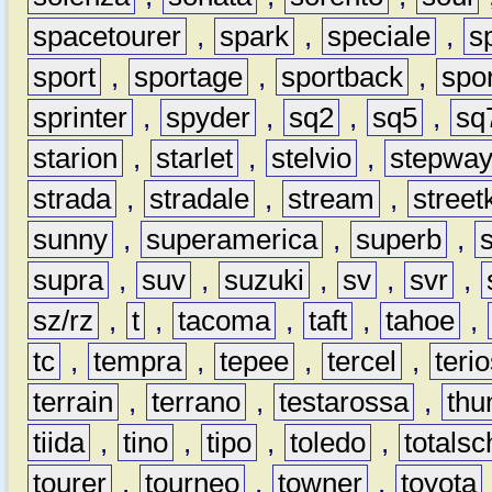
spacetourer
,
spark
,
speciale
,
s
sport
,
sportage
,
sportback
,
spo
sprinter
,
spyder
,
sq2
,
sq5
,
sq
starion
,
starlet
,
stelvio
,
stepwa
strada
,
stradale
,
stream
,
street
sunny
,
superamerica
,
superb
,
supra
,
suv
,
suzuki
,
sv
,
svr
,
sz/rz
,
t
,
tacoma
,
taft
,
tahoe
,
tc
,
tempra
,
tepee
,
tercel
,
teri
terrain
,
terrano
,
testarossa
,
thu
tiida
,
tino
,
tipo
,
toledo
,
totals
tourer
,
tourneo
,
towner
,
toyota