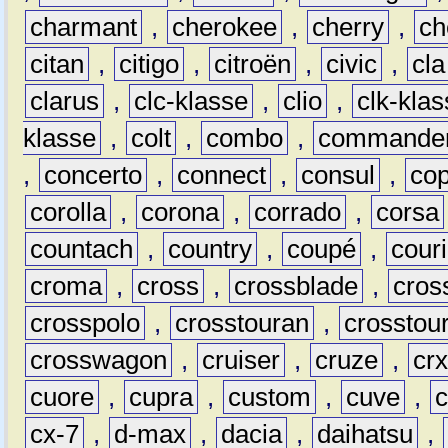
charmant
,
cherokee
,
cherry
,
ch
citan
,
citigo
,
citroën
,
civic
,
cla
clarus
,
clc-klasse
,
clio
,
clk-kla
klasse
,
colt
,
combo
,
commande
,
concerto
,
connect
,
consul
,
co
corolla
,
corona
,
corrado
,
corsa
countach
,
country
,
coupé
,
couri
croma
,
cross
,
crossblade
,
cros
crosspolo
,
crosstouran
,
crosstou
crosswagon
,
cruiser
,
cruze
,
cr
cuore
,
cupra
,
custom
,
cuve
,
cx-7
,
d-max
,
dacia
,
daihatsu
,