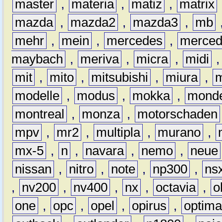
master
,
materia
,
matiz
,
matrix
mazda
,
mazda2
,
mazda3
,
mb
mehr
,
mein
,
mercedes
,
merce
maybach
,
meriva
,
micra
,
midi
mit
,
mito
,
mitsubishi
,
miura
,
modelle
,
modus
,
mokka
,
mond
montreal
,
monza
,
motorschaden
mpv
,
mr2
,
multipla
,
murano
,
mx-5
,
n
,
navara
,
nemo
,
neue
nissan
,
nitro
,
note
,
np300
,
ns
,
nv200
,
nv400
,
nx
,
octavia
,
o
one
,
opc
,
opel
,
opirus
,
optim