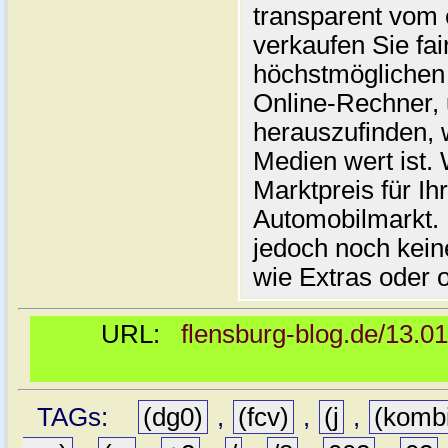
transparent vom 
verkaufen Sie fai
höchstmöglichen 
Online-Rechner,
herauszufinden, w
Medien wert ist. 
Marktpreis für I
Automobilmarkt. 
jedoch noch kein
wie Extras oder 
URL:
flensburg-blog.de/13.0
TAGs:
(dg0)
,
(fcv)
,
(j
,
(komb