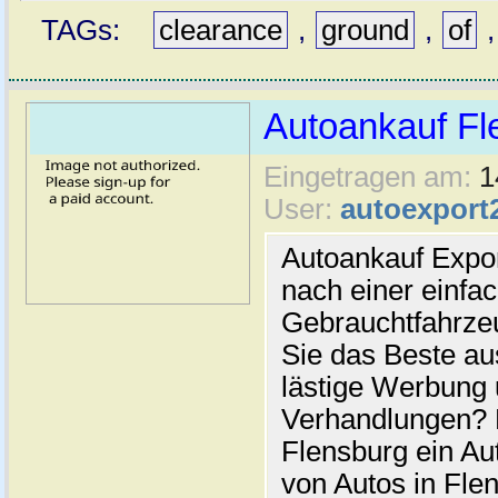
TAGs:
clearance
,
ground
,
of
Autoankauf Fl
Eingetragen am:
1
User:
autoexport
Autoankauf Expo
nach einer einfac
Gebrauchtfahrze
Sie das Beste au
lästige Werbung
Verhandlungen? 
Flensburg ein Au
von Autos in Flen