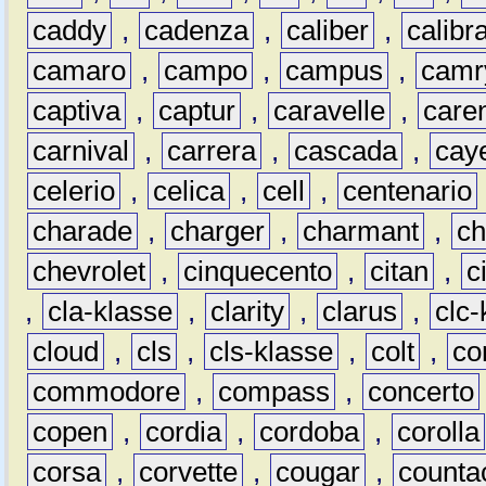
caddy
,
cadenza
,
caliber
,
calibr
camaro
,
campo
,
campus
,
camr
captiva
,
captur
,
caravelle
,
care
carnival
,
carrera
,
cascada
,
cay
celerio
,
celica
,
cell
,
centenario
charade
,
charger
,
charmant
,
ch
chevrolet
,
cinquecento
,
citan
,
c
,
cla-klasse
,
clarity
,
clarus
,
clc-
cloud
,
cls
,
cls-klasse
,
colt
,
c
commodore
,
compass
,
concerto
copen
,
cordia
,
cordoba
,
corolla
corsa
,
corvette
,
cougar
,
counta