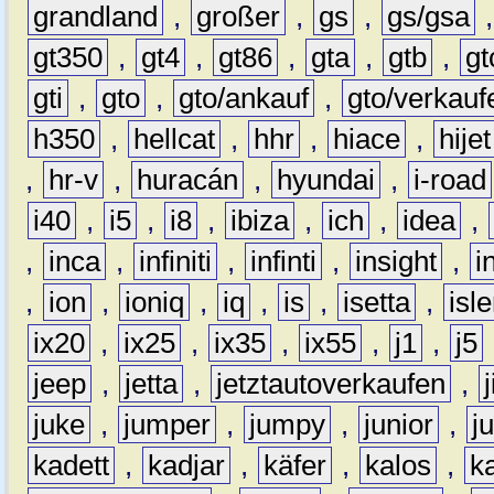
grandland
,
großer
,
gs
,
gs/gsa
gt350
,
gt4
,
gt86
,
gta
,
gtb
,
gt
gti
,
gto
,
gto/ankauf
,
gto/verkauf
h350
,
hellcat
,
hhr
,
hiace
,
hijet
,
hr-v
,
huracán
,
hyundai
,
i-road
i40
,
i5
,
i8
,
ibiza
,
ich
,
idea
,
,
inca
,
infiniti
,
infinti
,
insight
,
i
,
ion
,
ioniq
,
iq
,
is
,
isetta
,
isl
ix20
,
ix25
,
ix35
,
ix55
,
j1
,
j5
jeep
,
jetta
,
jetztautoverkaufen
,
juke
,
jumper
,
jumpy
,
junior
,
j
kadett
,
kadjar
,
käfer
,
kalos
,
k