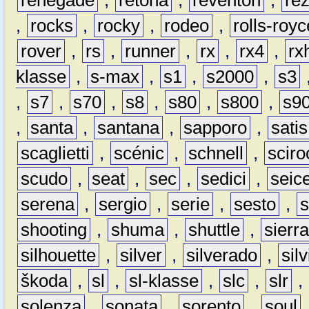
renegade
,
retona
,
reventón
,
re
,
rocks
,
rocky
,
rodeo
,
rolls-royc
rover
,
rs
,
runner
,
rx
,
rx4
,
rx
klasse
,
s-max
,
s1
,
s2000
,
s3
,
s7
,
s70
,
s8
,
s80
,
s800
,
s9
,
santa
,
santana
,
sapporo
,
satis
scaglietti
,
scénic
,
schnell
,
sciro
scudo
,
seat
,
sec
,
sedici
,
seic
serena
,
sergio
,
serie
,
sesto
,
shooting
,
shuma
,
shuttle
,
sierr
silhouette
,
silver
,
silverado
,
silv
škoda
,
sl
,
sl-klasse
,
slc
,
slr
,
solenza
,
sonata
,
sorento
,
soul