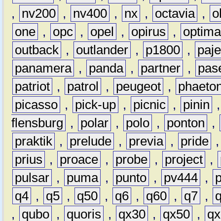
,
nv200
,
nv400
,
nx
,
octavia
,
o
one
,
opc
,
opel
,
opirus
,
optim
outback
,
outlander
,
p1800
,
paje
panamera
,
panda
,
partner
,
pas
patriot
,
patrol
,
peugeot
,
phaeto
picasso
,
pick-up
,
picnic
,
pinin
flensburg
,
polar
,
polo
,
ponton
,
praktik
,
prelude
,
previa
,
pride
prius
,
proace
,
probe
,
project
,
pulsar
,
puma
,
punto
,
pv444
,
q4
,
q5
,
q50
,
q6
,
q60
,
q7
,
,
qubo
,
quoris
,
qx30
,
qx50
,
qx