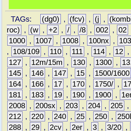
TAGs:
(dg0)
,
(fcv)
,
(j
,
(komb
roc)
,
(w
,
+2
,
/
,
/8
,
002
,
02
1000
,
1007
,
1008
,
100nx
,
10
,
108/109
,
110
,
111
,
114
,
12
127
,
12m/15m
,
130
,
1300
,
13
145
,
146
,
147
,
15
,
1500/1600
164
,
166
,
17
,
170
,
1750/
,
1
181
,
183
,
19
,
190
,
1900
,
1e
2008
,
200sx
,
203
,
204
,
205
212
,
220
,
240
,
25
,
250
,
250
288
,
29
,
2cv
,
2er
,
3
,
3/20
,