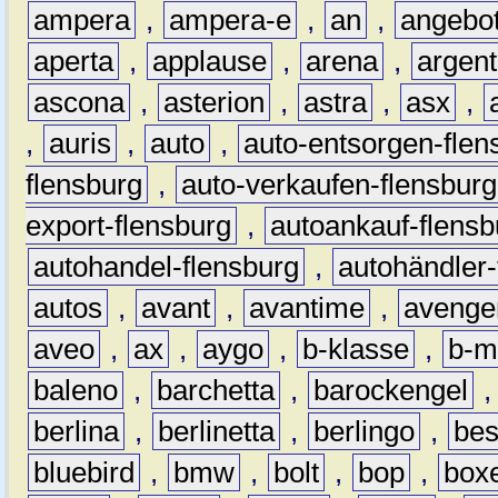
ampera
,
ampera-e
,
an
,
angebo
aperta
,
applause
,
arena
,
argen
ascona
,
asterion
,
astra
,
asx
,
,
auris
,
auto
,
auto-entsorgen-flen
flensburg
,
auto-verkaufen-flensburg
export-flensburg
,
autoankauf-flensb
autohandel-flensburg
,
autohändler-
autos
,
avant
,
avantime
,
avenge
aveo
,
ax
,
aygo
,
b-klasse
,
b-m
baleno
,
barchetta
,
barockengel
berlina
,
berlinetta
,
berlingo
,
bes
bluebird
,
bmw
,
bolt
,
bop
,
box