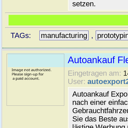
setzen.
TAGs:
manufacturing
,
prototypi
Autoankauf Fl
Eingetragen am:
1
User:
autoexport
Autoankauf Expo
nach einer einfac
Gebrauchtfahrze
Sie das Beste au
lästige Werbung