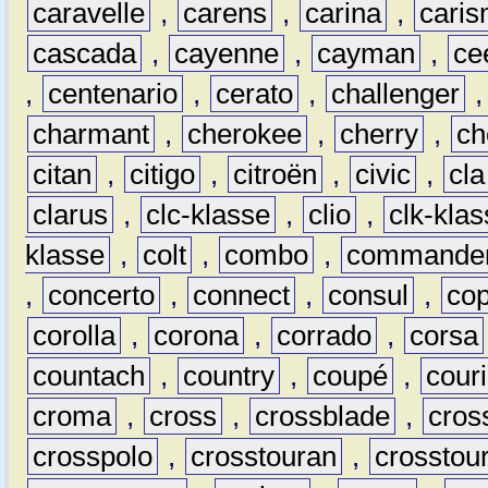
caravelle
,
carens
,
carina
,
cari
cascada
,
cayenne
,
cayman
,
ce
,
centenario
,
cerato
,
challenger
charmant
,
cherokee
,
cherry
,
ch
citan
,
citigo
,
citroën
,
civic
,
cla
clarus
,
clc-klasse
,
clio
,
clk-kla
klasse
,
colt
,
combo
,
commande
,
concerto
,
connect
,
consul
,
co
corolla
,
corona
,
corrado
,
corsa
countach
,
country
,
coupé
,
couri
croma
,
cross
,
crossblade
,
cros
crosspolo
,
crosstouran
,
crosstou