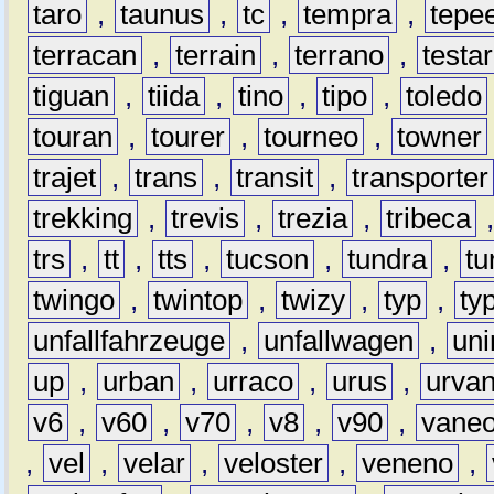
taro
,
taunus
,
tc
,
tempra
,
tepe
terracan
,
terrain
,
terrano
,
testa
tiguan
,
tiida
,
tino
,
tipo
,
toledo
touran
,
tourer
,
tourneo
,
towner
trajet
,
trans
,
transit
,
transporter
trekking
,
trevis
,
trezia
,
tribeca
trs
,
tt
,
tts
,
tucson
,
tundra
,
tu
twingo
,
twintop
,
twizy
,
typ
,
ty
unfallfahrzeuge
,
unfallwagen
,
un
up
,
urban
,
urraco
,
urus
,
urva
v6
,
v60
,
v70
,
v8
,
v90
,
vane
,
vel
,
velar
,
veloster
,
veneno
,