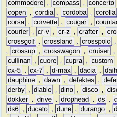
commodore
,
compass
,
concerto
copen
,
cordia
,
cordoba
,
corolla
corsa
,
corvette
,
cougar
,
counta
courier
,
cr-v
,
cr-z
,
crafter
,
cr
crossgolf
,
crossland
,
crosspolo
,
crossup
,
crosswagon
,
cruiser
,
cullinan
,
cuore
,
cupra
,
custom
cx-5
,
cx-7
,
d-max
,
dacia
,
dai
dauphine
,
dawn
,
defektes
,
defe
derby
,
diablo
,
dino
,
disco
,
dis
dokker
,
drive
,
drophead
,
ds
,
ds6
,
ducato
,
dune
,
durango
,