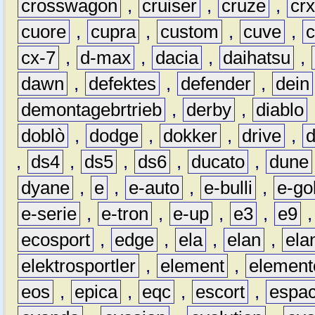
crosswagon
,
cruiser
,
cruze
,
cr
cuore
,
cupra
,
custom
,
cuve
,
cx-7
,
d-max
,
dacia
,
daihatsu
,
dawn
,
defektes
,
defender
,
dein
demontagebrtrieb
,
derby
,
diablo
doblò
,
dodge
,
dokker
,
drive
,
,
ds4
,
ds5
,
ds6
,
ducato
,
dune
dyane
,
e
,
e-auto
,
e-bulli
,
e-gol
e-serie
,
e-tron
,
e-up
,
e3
,
e9
ecosport
,
edge
,
ela
,
elan
,
ela
elektrosportler
,
element
,
element
eos
,
epica
,
eqc
,
escort
,
espa