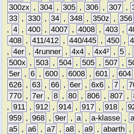
300zx
,
304
,
305
,
306
,
307
,
33
,
330
,
34
,
348
,
350z
,
356
,
4
,
400
,
4007
,
4008
,
403
,
4
408
,
411/412
,
440/445
,
450
,
,
4er
,
4runner
,
4x4
,
4x4²
,
5
,
500x
,
503
,
504
,
505
,
507
,
5
5er
,
6
,
600
,
6008
,
601
,
604
626
,
63
,
66
,
6er
,
6x6
,
7
,
7
770
,
7er
,
8
,
80
,
806
,
807
,
,
911
,
912
,
914
,
917
,
918
,
9
959
,
968
,
9er
,
a
,
a-klasse
,
a5
,
a6
,
a7
,
a8
,
a9
,
abarth
,