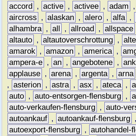
accord
,
active
,
activee
,
adam
aircross
,
alaskan
,
alero
,
alfa
,
alhambra
,
all
,
allroad
,
allspace
altauto
,
altautoverschrottung
,
alt
amarok
,
amazon
,
america
,
am
ampera-e
,
an
,
angebotene
,
ank
applause
,
arena
,
argenta
,
arna
,
asterion
,
astra
,
asx
,
ateca
,
a
auto
,
auto-entsorgen-flensburg
,
a
auto-verkaufen-flensburg
,
auto-ver
autoankauf
,
autoankauf-flensburg
autoexport-flensburg
,
autohandel-f