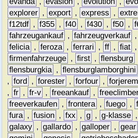
evanda
,
evasion
,
evolution
,
ev
explorer
,
export
,
express
,
extr
f12tdf
,
f355
,
f40
,
f430
,
f50
,
f
fahrzeugankauf
,
fahrzeugverkauf
felicia
,
feroza
,
ferrari
,
ff
,
fiat
firmenfahrzeuge
,
first
,
flensburg
flensburgkia
,
flensburglamborghini
,
ford
,
forester
,
forfour
,
forjere
,
fr
,
fr-v
,
freeankauf
,
freeclimbe
freeverkaufen
,
frontera
,
fuego
,
fura
,
fusion
,
fxx
,
g
,
g-klasse
galaxy
,
gallardo
,
galloper
,
gear