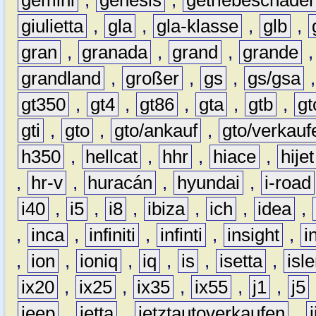
gemini
,
genesis
,
getriebeschade
giulietta
,
gla
,
gla-klasse
,
glb
,
gran
,
granada
,
grand
,
grande
grandland
,
großer
,
gs
,
gs/gsa
gt350
,
gt4
,
gt86
,
gta
,
gtb
,
gt
gti
,
gto
,
gto/ankauf
,
gto/verkauf
h350
,
hellcat
,
hhr
,
hiace
,
hijet
,
hr-v
,
huracán
,
hyundai
,
i-road
i40
,
i5
,
i8
,
ibiza
,
ich
,
idea
,
,
inca
,
infiniti
,
infinti
,
insight
,
i
,
ion
,
ioniq
,
iq
,
is
,
isetta
,
isl
ix20
,
ix25
,
ix35
,
ix55
,
j1
,
j5
jeep
,
jetta
,
jetztautoverkaufen
,