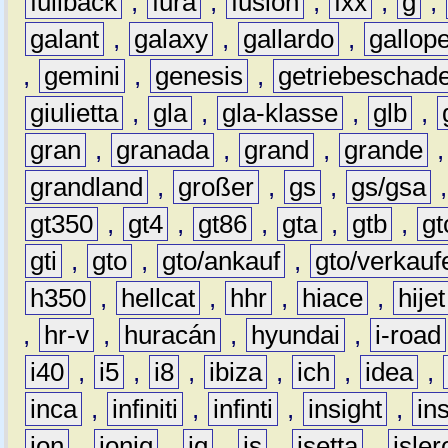
fullback
,
fura
,
fusion
,
fxx
,
g
,
galant
,
galaxy
,
gallardo
,
gallop
,
gemini
,
genesis
,
getriebeschad
giulietta
,
gla
,
gla-klasse
,
glb
,
gran
,
granada
,
grand
,
grande
grandland
,
großer
,
gs
,
gs/gsa
gt350
,
gt4
,
gt86
,
gta
,
gtb
,
gt
gti
,
gto
,
gto/ankauf
,
gto/verkauf
h350
,
hellcat
,
hhr
,
hiace
,
hijet
,
hr-v
,
huracán
,
hyundai
,
i-road
i40
,
i5
,
i8
,
ibiza
,
ich
,
idea
,
inca
,
infiniti
,
infinti
,
insight
,
in
ion
,
ioniq
,
iq
,
is
,
isetta
,
isler