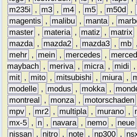
m235i
,
m3
,
m4
,
m5
,
m50d
,
magentis
,
malibu
,
manta
,
marb
master
,
materia
,
matiz
,
matrix
mazda
,
mazda2
,
mazda3
,
mb
mehr
,
mein
,
mercedes
,
merce
maybach
,
meriva
,
micra
,
midi
mit
,
mito
,
mitsubishi
,
miura
,
modelle
,
modus
,
mokka
,
mond
montreal
,
monza
,
motorschaden
mpv
,
mr2
,
multipla
,
murano
,
mx-5
,
n
,
navara
,
nemo
,
neue
nissan
,
nitro
,
note
,
np300
,
ns