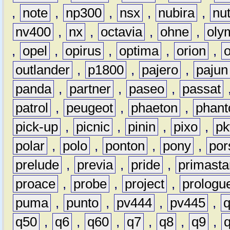
,
note
,
np300
,
nsx
,
nubira
,
nu
nv400
,
nx
,
octavia
,
ohne
,
oly
,
opel
,
opirus
,
optima
,
orion
,
outlander
,
p1800
,
pajero
,
pajun
panda
,
partner
,
paseo
,
passat
patrol
,
peugeot
,
phaeton
,
phan
pick-up
,
picnic
,
pinin
,
pixo
,
p
polar
,
polo
,
ponton
,
pony
,
por
prelude
,
previa
,
pride
,
primasta
proace
,
probe
,
project
,
prologu
puma
,
punto
,
pv444
,
pv445
,
q50
,
q6
,
q60
,
q7
,
q8
,
q9
,