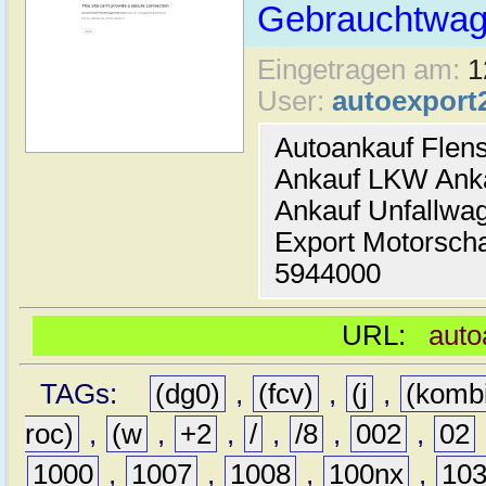
Gebrauchtwage
Eingetragen am:
1
User:
autoexport
Autoankauf Flen
Ankauf LKW Ank
Ankauf Unfallwa
Export Motorsch
5944000
URL:
auto
TAGs:
(dg0)
,
(fcv)
,
(j
,
(komb
roc)
,
(w
,
+2
,
/
,
/8
,
002
,
02
1000
,
1007
,
1008
,
100nx
,
10