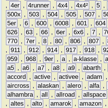
,
4er
,
4runner
,
4x4
,
4x4²
,
5
,
500x
,
503
,
504
,
505
,
507
,
5
5er
,
6
,
600
,
6008
,
601
,
604
626
,
63
,
66
,
6er
,
6x6
,
7
,
7
770
,
7er
,
8
,
80
,
806
,
807
,
,
911
,
912
,
914
,
917
,
918
,
9
959
,
968
,
9er
,
a
,
a-klasse
,
a5
,
a6
,
a7
,
a8
,
a9
,
abarth
,
accord
,
active
,
activee
,
adam
aircross
,
alaskan
,
alero
,
alfa
,
alhambra
,
all
,
allroad
,
allspace
,
altes
,
alto
,
amarok
,
amazon