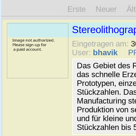
Erste
Neuer
Äl
Stereolithogra
Eingetragen am:
3
User:
bhavik
P
Das Gebiet des R
das schnelle Er
Prototypen, einze
Stückzahlen. Da
Manufacturing ste
Produktion von s
und für kleine un
Stückzahlen bis 