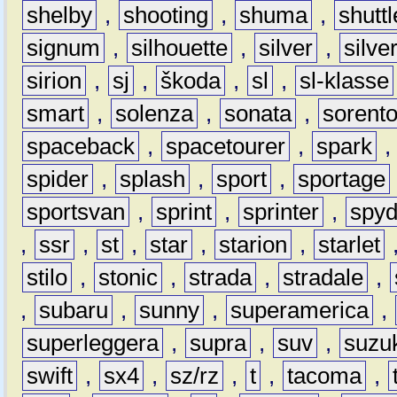
shelby
,
shooting
,
shuma
,
shuttl
signum
,
silhouette
,
silver
,
silve
sirion
,
sj
,
škoda
,
sl
,
sl-klasse
smart
,
solenza
,
sonata
,
sorent
spaceback
,
spacetourer
,
spark
spider
,
splash
,
sport
,
sportage
sportsvan
,
sprint
,
sprinter
,
spyd
,
ssr
,
st
,
star
,
starion
,
starlet
stilo
,
stonic
,
strada
,
stradale
,
,
subaru
,
sunny
,
superamerica
,
superleggera
,
supra
,
suv
,
suzu
swift
,
sx4
,
sz/rz
,
t
,
tacoma
,