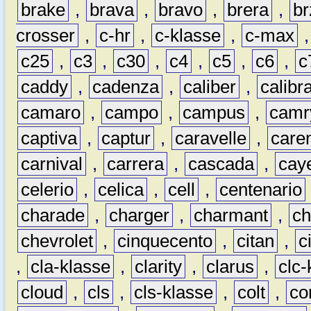
brake
,
brava
,
bravo
,
brera
,
br
crosser
,
c-hr
,
c-klasse
,
c-max
c25
,
c3
,
c30
,
c4
,
c5
,
c6
,
c
caddy
,
cadenza
,
caliber
,
calibr
camaro
,
campo
,
campus
,
camr
captiva
,
captur
,
caravelle
,
care
carnival
,
carrera
,
cascada
,
cay
celerio
,
celica
,
cell
,
centenario
charade
,
charger
,
charmant
,
ch
chevrolet
,
cinquecento
,
citan
,
c
,
cla-klasse
,
clarity
,
clarus
,
clc-
cloud
,
cls
,
cls-klasse
,
colt
,
c