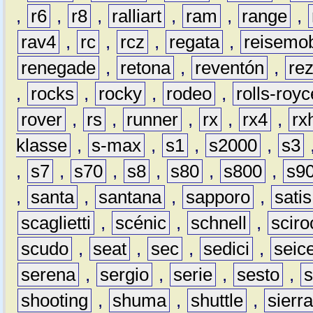
,
r6
,
r8
,
ralliart
,
ram
,
range
,
rav4
,
rc
,
rcz
,
regata
,
reisemob
renegade
,
retona
,
reventón
,
re
,
rocks
,
rocky
,
rodeo
,
rolls-royc
rover
,
rs
,
runner
,
rx
,
rx4
,
rx
klasse
,
s-max
,
s1
,
s2000
,
s3
,
s7
,
s70
,
s8
,
s80
,
s800
,
s9
,
santa
,
santana
,
sapporo
,
satis
scaglietti
,
scénic
,
schnell
,
sciro
scudo
,
seat
,
sec
,
sedici
,
seic
serena
,
sergio
,
serie
,
sesto
,
shooting
,
shuma
,
shuttle
,
sierr