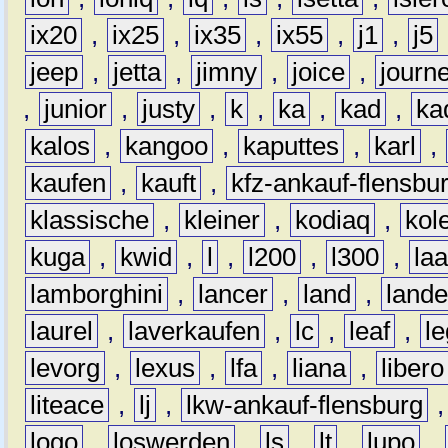
ix20
,
ix25
,
ix35
,
ix55
,
j1
,
j5
jeep
,
jetta
,
jimny
,
joice
,
journ
,
junior
,
justy
,
k
,
ka
,
kad
,
ka
kalos
,
kangoo
,
kaputtes
,
karl
,
kaufen
,
kauft
,
kfz-ankauf-flensbu
klassische
,
kleiner
,
kodiaq
,
kol
kuga
,
kwid
,
l
,
l200
,
l300
,
la
lamborghini
,
lancer
,
land
,
lande
laurel
,
laverkaufen
,
lc
,
leaf
,
l
levorg
,
lexus
,
lfa
,
liana
,
libero
liteace
,
lj
,
lkw-ankauf-flensburg
logo
,
loswerden
,
ls
,
lt
,
lupo
,