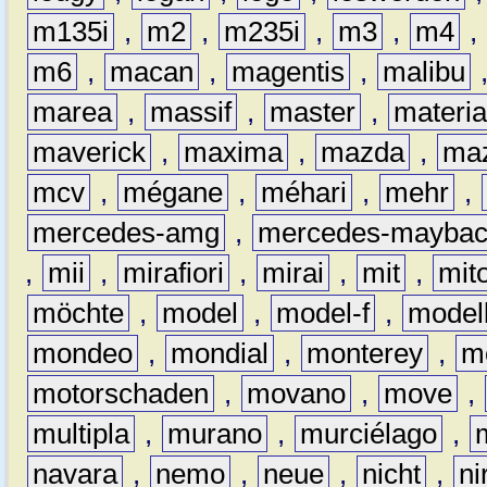
m135i
,
m2
,
m235i
,
m3
,
m4
,
m6
,
macan
,
magentis
,
malibu
marea
,
massif
,
master
,
materi
maverick
,
maxima
,
mazda
,
ma
mcv
,
mégane
,
méhari
,
mehr
,
mercedes-amg
,
mercedes-mayba
,
mii
,
mirafiori
,
mirai
,
mit
,
mit
möchte
,
model
,
model-f
,
model
mondeo
,
mondial
,
monterey
,
m
motorschaden
,
movano
,
move
,
multipla
,
murano
,
murciélago
,
navara
,
nemo
,
neue
,
nicht
,
ni