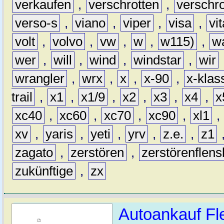
verkaufen
,
verschrotten
,
verschro
verso-s
,
viano
,
viper
,
visa
,
vi
volt
,
volvo
,
vw
,
w
,
w115)
,
w
wer
,
will
,
wind
,
windstar
,
wir
wrangler
,
wrx
,
x
,
x-90
,
x-klas
trail
,
x1
,
x1/9
,
x2
,
x3
,
x4
,
x
xc40
,
xc60
,
xc70
,
xc90
,
xl1
,
xv
,
yaris
,
yeti
,
yrv
,
z.e.
,
z1
zagato
,
zerstören
,
zerstörenflen
zukünftige
,
zx
Autoankauf Fl