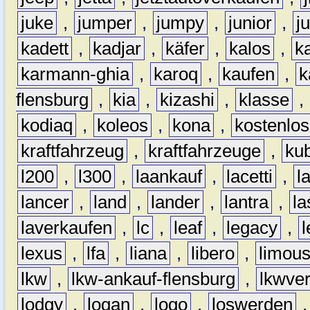
juke
,
jumper
,
jumpy
,
junior
,
j
kadett
,
kadjar
,
käfer
,
kalos
,
k
karmann-ghia
,
karoq
,
kaufen
,
k
flensburg
,
kia
,
kizashi
,
klasse
,
kodiaq
,
koleos
,
kona
,
kostenlos
kraftfahrzeug
,
kraftfahrzeuge
,
kub
l200
,
l300
,
laankauf
,
lacetti
,
l
lancer
,
land
,
lander
,
lantra
,
la
laverkaufen
,
lc
,
leaf
,
legacy
,
lexus
,
lfa
,
liana
,
libero
,
limous
lkw
,
lkw-ankauf-flensburg
,
lkwver
lodgy
,
logan
,
logo
,
loswerden