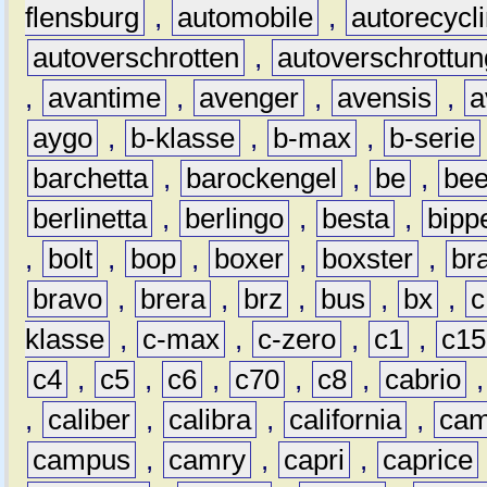
flensburg
,
automobile
,
autorecycl
autoverschrotten
,
autoverschrottun
,
avantime
,
avenger
,
avensis
,
a
aygo
,
b-klasse
,
b-max
,
b-serie
barchetta
,
barockengel
,
be
,
be
berlinetta
,
berlingo
,
besta
,
bipp
,
bolt
,
bop
,
boxer
,
boxster
,
br
bravo
,
brera
,
brz
,
bus
,
bx
,
c
klasse
,
c-max
,
c-zero
,
c1
,
c15
c4
,
c5
,
c6
,
c70
,
c8
,
cabrio
,
caliber
,
calibra
,
california
,
cam
campus
,
camry
,
capri
,
caprice