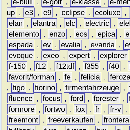
,
e-bulli
,
e-golf
,
e-klasse
,
e-meh
up
,
e3
,
e9
,
eclipse
,
ecoluxe
,
elan
,
elantra
,
elc
,
electric
,
ele
elemento
,
enzo
,
eos
,
epica
,
e
espada
,
ev
,
evalia
,
evanda
,
e
evoque
,
exeo
,
expert
,
explorer
f-150
,
f12
,
f12tdf
,
f355
,
f40
,
favorit/forman
,
fe
,
felicia
,
feroz
,
figo
,
fiorino
,
firmenfahrzeuge
,
fluence
,
focus
,
ford
,
forester
,
formore
,
fortwo
,
fox
,
fr
,
fr-v
,
freemont
,
freeverkaufen
,
frontera