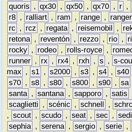
quoris
,
qx30
,
qx50
,
qx70
,
r
,
r8
,
ralliart
,
ram
,
range
,
range
rc
,
rcz
,
regata
,
reisemobil
,
re
retona
,
reventón
,
rezzo
,
rio
,
r
rocky
,
rodeo
,
rolls-royce
,
rome
runner
,
rx
,
rx4
,
rxh
,
s
,
s-co
max
,
s1
,
s2000
,
s3
,
s4
,
s40
s70
,
s8
,
s80
,
s800
,
s90
,
sa
santa
,
santana
,
sapporo
,
satis
scaglietti
,
scénic
,
schnell
,
schro
,
scout
,
scudo
,
seat
,
sec
,
sedi
sephia
,
serena
,
sergio
,
serie
,