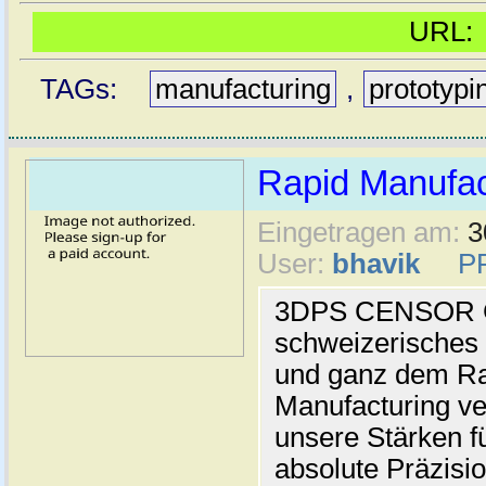
URL
TAGs:
manufacturing
,
prototypi
Rapid Manufac
Eingetragen am:
3
User:
bhavik
P
3DPS CENSOR Gm
schweizerisches 
und ganz dem Ra
Manufacturing ve
unsere Stärken fü
absolute Präzisio