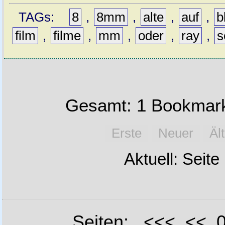
TAGs:
8
,
8mm
,
alte
,
auf
,
b
film
,
filme
,
mm
,
oder
,
ray
,
s
Gesamt: 1 Bookmark
Erste
Neuer
Äl
Aktuell: Seite
Seiten: <<< <<