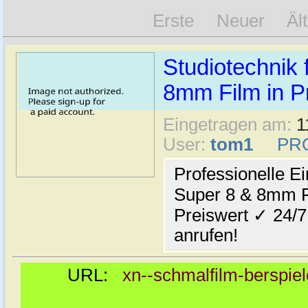
Erste
Neuer
Äl
Studiotechnik
8mm Film in Pr
Eingetragen am:
1
User:
tom1
PR
Professionelle Ei
Super 8 & 8mm F
Preiswert ✓ 24/
anrufen!
URL:
xn--schmalfilm-berspiele