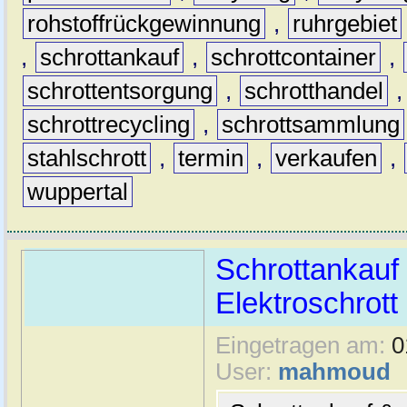
rohstoffrückgewinnung
,
ruhrgebiet
,
schrottankauf
,
schrottcontainer
,
schrottentsorgung
,
schrotthandel
schrottrecycling
,
schrottsammlung
stahlschrott
,
termin
,
verkaufen
,
wuppertal
Schrottankauf 
Elektroschrott 
Eingetragen am:
0
User:
mahmoud