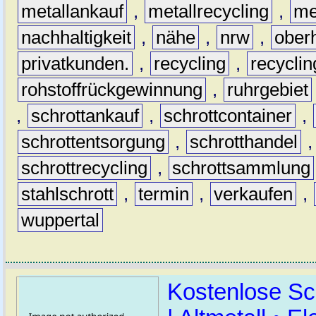
metallankauf
,
metallrecycling
,
me
nachhaltigkeit
,
nähe
,
nrw
,
ober
privatkunden.
,
recycling
,
recyclin
rohstoffrückgewinnung
,
ruhrgebiet
,
schrottankauf
,
schrottcontainer
,
schrottentsorgung
,
schrotthandel
schrottrecycling
,
schrottsammlung
stahlschrott
,
termin
,
verkaufen
,
wuppertal
Kostenlose Sc