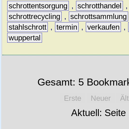
schrottentsorgung
,
schrotthandel
schrottrecycling
,
schrottsammlung
stahlschrott
,
termin
,
verkaufen
,
wuppertal
Gesamt: 5 Bookmark
Erste
Neuer
Äl
Aktuell: Seite