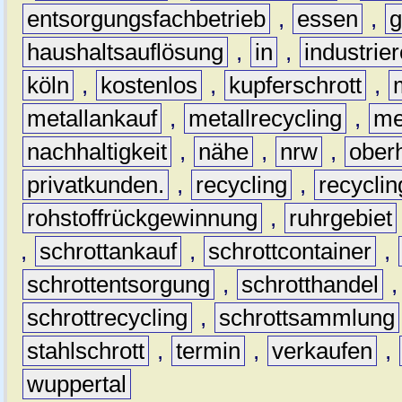
entsorgungsfachbetrieb
,
essen
,
g
haushaltsauflösung
,
in
,
industrie
köln
,
kostenlos
,
kupferschrott
,
metallankauf
,
metallrecycling
,
me
nachhaltigkeit
,
nähe
,
nrw
,
ober
privatkunden.
,
recycling
,
recyclin
rohstoffrückgewinnung
,
ruhrgebiet
,
schrottankauf
,
schrottcontainer
,
schrottentsorgung
,
schrotthandel
schrottrecycling
,
schrottsammlung
stahlschrott
,
termin
,
verkaufen
,
wuppertal