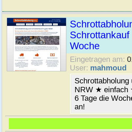
Schrottabhol
Schrottankauf 
Woche
Eingetragen am:
0
User:
mahmoud
Schrottabholung 
NRW ★ einfach ★
6 Tage die Woche
an!