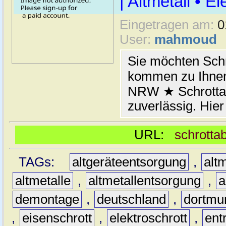
| Altmetall • E
Eingetragen am:
0
User:
mahmoud
Sie möchten Schr
kommen zu Ihnen
NRW ★ Schrottab
zuverlässig. Hier
URL:
schrotta
TAGs:
altgeräteentsorgung
,
altm
altmetalle
,
altmetallentsorgung
,
a
demontage
,
deutschland
,
dortmu
,
eisenschrott
,
elektroschrott
,
ent