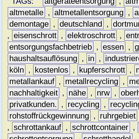
TAGs:
altgeräteentsorgung
,
altm
altmetalle
,
altmetallentsorgung
,
a
demontage
,
deutschland
,
dortmu
,
eisenschrott
,
elektroschrott
,
ent
entsorgungsfachbetrieb
,
essen
,
g
haushaltsauflösung
,
in
,
industrie
köln
,
kostenlos
,
kupferschrott
,
metallankauf
,
metallrecycling
,
me
nachhaltigkeit
,
nähe
,
nrw
,
ober
privatkunden.
,
recycling
,
recyclin
rohstoffrückgewinnung
,
ruhrgebiet
,
schrottankauf
,
schrottcontainer
,
schrottentsorgung
,
schrotthandel