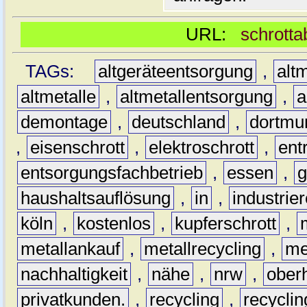
URL:
schrotta
TAGs:
altgeräteentsorgung
,
altm
altmetalle
,
altmetallentsorgung
,
a
demontage
,
deutschland
,
dortmu
,
eisenschrott
,
elektroschrott
,
ent
entsorgungsfachbetrieb
,
essen
,
g
haushaltsauflösung
,
in
,
industrie
köln
,
kostenlos
,
kupferschrott
,
metallankauf
,
metallrecycling
,
me
nachhaltigkeit
,
nähe
,
nrw
,
ober
privatkunden.
,
recycling
,
recyclin