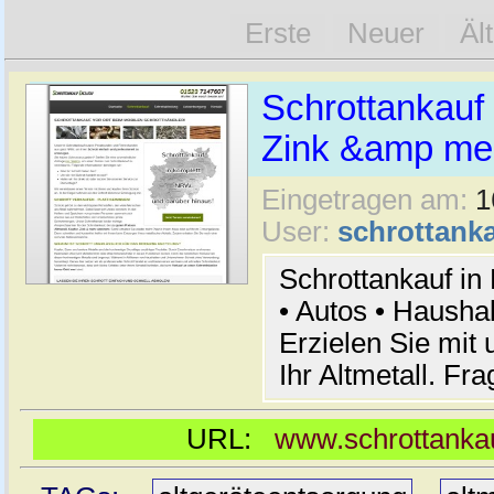
Erste
Neuer
Äl
Schrottankauf 
Zink &amp meh
Eingetragen am:
1
User:
schrottanka
Schrottankauf in
• Autos • Hausha
Erzielen Sie mit 
Ihr Altmetall. Fr
URL:
www.schrottankau