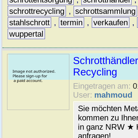
schrottrecycling
,
schrottsammlung
stahlschrott
,
termin
,
verkaufen
,
wuppertal
Schrotthändler
Recycling
Eingetragen am:
0
User:
mahmoud
Sie möchten Meta
kommen zu Ihnen
in ganz NRW ★ H
anfragen!