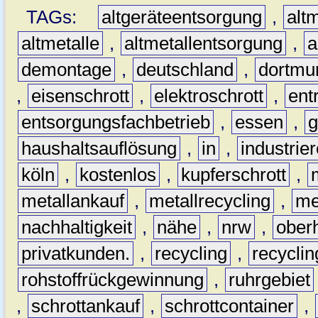
TAGs:
altgeräteentsorgung
,
altm
altmetalle
,
altmetallentsorgung
,
a
demontage
,
deutschland
,
dortmu
,
eisenschrott
,
elektroschrott
,
ent
entsorgungsfachbetrieb
,
essen
,
g
haushaltsauflösung
,
in
,
industrie
köln
,
kostenlos
,
kupferschrott
,
metallankauf
,
metallrecycling
,
me
nachhaltigkeit
,
nähe
,
nrw
,
ober
privatkunden.
,
recycling
,
recyclin
rohstoffrückgewinnung
,
ruhrgebiet
,
schrottankauf
,
schrottcontainer
,