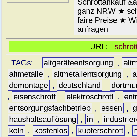
Schrottankauf &a
ganz NRW ★ schn
faire Preise ★ W
anfragen!
URL:
schrot
TAGs:
altgeräteentsorgung
,
altm
altmetalle
,
altmetallentsorgung
,
a
demontage
,
deutschland
,
dortmu
,
eisenschrott
,
elektroschrott
,
ent
entsorgungsfachbetrieb
,
essen
,
g
haushaltsauflösung
,
in
,
industrie
köln
,
kostenlos
,
kupferschrott
,