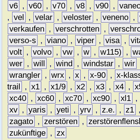
v6
,
v60
,
v70
,
v8
,
v90
,
vane
,
vel
,
velar
,
veloster
,
veneno
,
verkaufen
,
verschrotten
,
verschro
verso-s
,
viano
,
viper
,
visa
,
vi
volt
,
volvo
,
vw
,
w
,
w115)
,
w
wer
,
will
,
wind
,
windstar
,
wir
wrangler
,
wrx
,
x
,
x-90
,
x-klas
trail
,
x1
,
x1/9
,
x2
,
x3
,
x4
,
x
xc40
,
xc60
,
xc70
,
xc90
,
xl1
,
xv
,
yaris
,
yeti
,
yrv
,
z.e.
,
z1
zagato
,
zerstören
,
zerstörenflen
zukünftige
,
zx