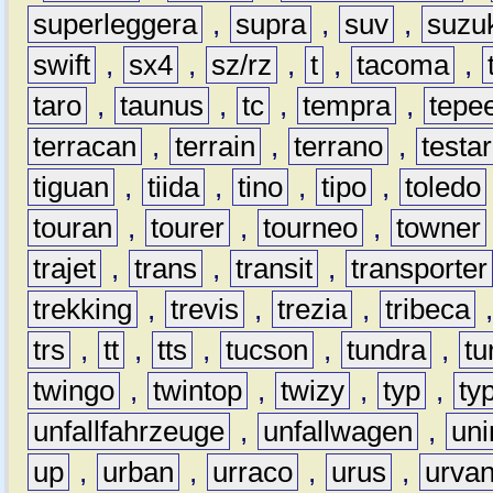
superleggera
,
supra
,
suv
,
suzu
swift
,
sx4
,
sz/rz
,
t
,
tacoma
,
taro
,
taunus
,
tc
,
tempra
,
tepe
terracan
,
terrain
,
terrano
,
testa
tiguan
,
tiida
,
tino
,
tipo
,
toledo
touran
,
tourer
,
tourneo
,
towner
trajet
,
trans
,
transit
,
transporter
trekking
,
trevis
,
trezia
,
tribeca
trs
,
tt
,
tts
,
tucson
,
tundra
,
tu
twingo
,
twintop
,
twizy
,
typ
,
ty
unfallfahrzeuge
,
unfallwagen
,
un
up
,
urban
,
urraco
,
urus
,
urva