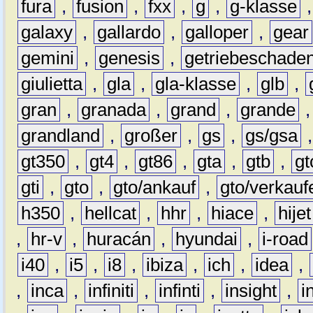
fura
,
fusion
,
fxx
,
g
,
g-klasse
galaxy
,
gallardo
,
galloper
,
gear
gemini
,
genesis
,
getriebeschade
giulietta
,
gla
,
gla-klasse
,
glb
,
gran
,
granada
,
grand
,
grande
grandland
,
großer
,
gs
,
gs/gsa
gt350
,
gt4
,
gt86
,
gta
,
gtb
,
gt
gti
,
gto
,
gto/ankauf
,
gto/verkauf
h350
,
hellcat
,
hhr
,
hiace
,
hijet
,
hr-v
,
huracán
,
hyundai
,
i-road
i40
,
i5
,
i8
,
ibiza
,
ich
,
idea
,
,
inca
,
infiniti
,
infinti
,
insight
,
i