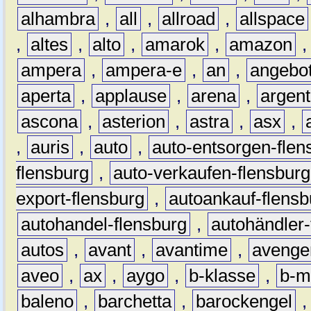
alhambra
,
all
,
allroad
,
allspace
,
altes
,
alto
,
amarok
,
amazon
ampera
,
ampera-e
,
an
,
angebo
aperta
,
applause
,
arena
,
argen
ascona
,
asterion
,
astra
,
asx
,
,
auris
,
auto
,
auto-entsorgen-flen
flensburg
,
auto-verkaufen-flensburg
export-flensburg
,
autoankauf-flensb
autohandel-flensburg
,
autohändler-
autos
,
avant
,
avantime
,
avenge
aveo
,
ax
,
aygo
,
b-klasse
,
b-m
baleno
,
barchetta
,
barockengel