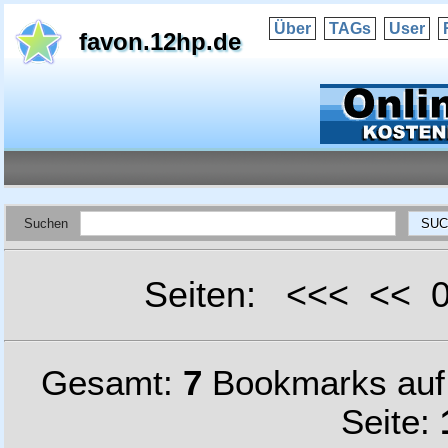
Über
TAGs
User
favon.12hp.de
Suchen
Seiten: <<< <<
Gesamt:
7
Bookmarks au
Seite: