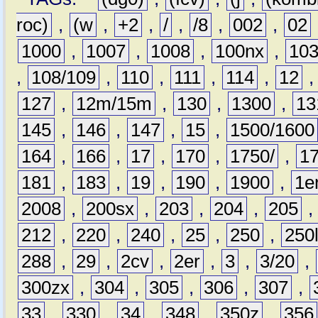
roc)
,
(w
,
+2
,
/
,
/8
,
002
,
02
1000
,
1007
,
1008
,
100nx
,
10
,
108/109
,
110
,
111
,
114
,
12
127
,
12m/15m
,
130
,
1300
,
13
145
,
146
,
147
,
15
,
1500/1600
164
,
166
,
17
,
170
,
1750/
,
1
181
,
183
,
19
,
190
,
1900
,
1e
2008
,
200sx
,
203
,
204
,
205
212
,
220
,
240
,
25
,
250
,
250
288
,
29
,
2cv
,
2er
,
3
,
3/20
,
300zx
,
304
,
305
,
306
,
307
,
33
,
330
,
34
,
348
,
350z
,
356