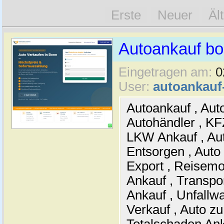
Erste
Neuer
Äl
Autoankauf b
Eingetragen am:
0
User:
autoankau
Autoankauf , Auto
Autohändler , KF
LKW Ankauf , Aut
Entsorgen , Auto
Export , Reisemo
Ankauf , Transpo
Ankauf , Unfallw
Verkauf , Auto zu