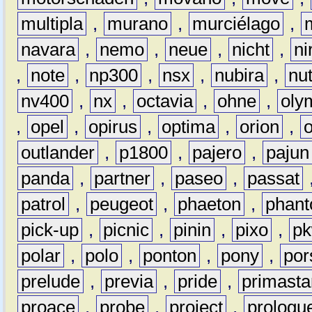
multipla
,
murano
,
murciélago
,
navara
,
nemo
,
neue
,
nicht
,
ni
,
note
,
np300
,
nsx
,
nubira
,
nu
nv400
,
nx
,
octavia
,
ohne
,
oly
,
opel
,
opirus
,
optima
,
orion
,
outlander
,
p1800
,
pajero
,
pajun
panda
,
partner
,
paseo
,
passat
patrol
,
peugeot
,
phaeton
,
phan
pick-up
,
picnic
,
pinin
,
pixo
,
p
polar
,
polo
,
ponton
,
pony
,
por
prelude
,
previa
,
pride
,
primasta
proace
,
probe
,
project
,
prologu