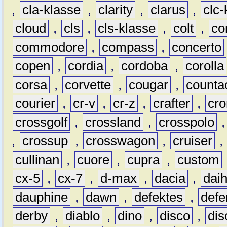
,
cla-klasse
,
clarity
,
clarus
,
clc-
cloud
,
cls
,
cls-klasse
,
colt
,
c
commodore
,
compass
,
concerto
copen
,
cordia
,
cordoba
,
corolla
corsa
,
corvette
,
cougar
,
counta
courier
,
cr-v
,
cr-z
,
crafter
,
cr
crossgolf
,
crossland
,
crosspolo
,
crossup
,
crosswagon
,
cruiser
,
cullinan
,
cuore
,
cupra
,
custom
cx-5
,
cx-7
,
d-max
,
dacia
,
dai
dauphine
,
dawn
,
defektes
,
defe
derby
,
diablo
,
dino
,
disco
,
dis