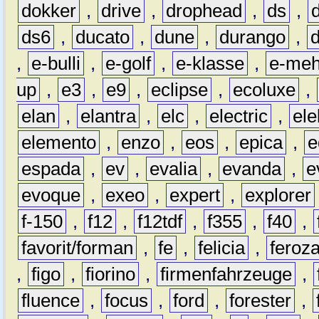
dokker
,
drive
,
drophead
,
ds
,
ds6
,
ducato
,
dune
,
durango
,
,
e-bulli
,
e-golf
,
e-klasse
,
e-meh
up
,
e3
,
e9
,
eclipse
,
ecoluxe
,
elan
,
elantra
,
elc
,
electric
,
ele
elemento
,
enzo
,
eos
,
epica
,
e
espada
,
ev
,
evalia
,
evanda
,
e
evoque
,
exeo
,
expert
,
explorer
f-150
,
f12
,
f12tdf
,
f355
,
f40
,
favorit/forman
,
fe
,
felicia
,
feroz
,
figo
,
fiorino
,
firmenfahrzeuge
,
fluence
,
focus
,
ford
,
forester
,