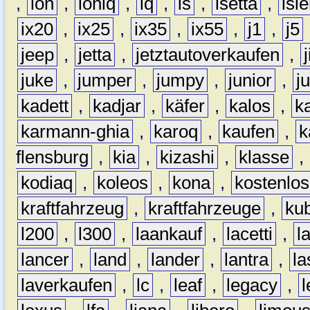
,
ion
,
ioniq
,
iq
,
is
,
isetta
,
isl
ix20
,
ix25
,
ix35
,
ix55
,
j1
,
j5
jeep
,
jetta
,
jetztautoverkaufen
,
juke
,
jumper
,
jumpy
,
junior
,
j
kadett
,
kadjar
,
käfer
,
kalos
,
k
karmann-ghia
,
karoq
,
kaufen
,
k
flensburg
,
kia
,
kizashi
,
klasse
,
kodiaq
,
koleos
,
kona
,
kostenlos
kraftfahrzeug
,
kraftfahrzeuge
,
kub
l200
,
l300
,
laankauf
,
lacetti
,
l
lancer
,
land
,
lander
,
lantra
,
la
laverkaufen
,
lc
,
leaf
,
legacy
,