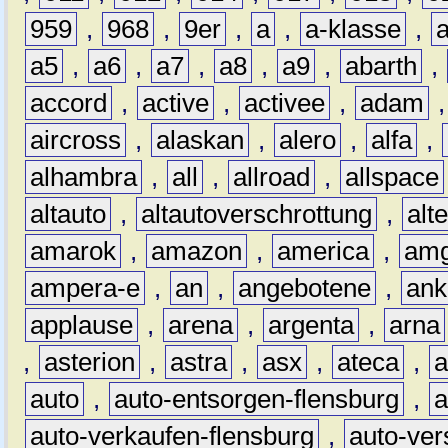
959
,
968
,
9er
,
a
,
a-klasse
,
a5
,
a6
,
a7
,
a8
,
a9
,
abarth
,
accord
,
active
,
activee
,
adam
aircross
,
alaskan
,
alero
,
alfa
,
alhambra
,
all
,
allroad
,
allspace
altauto
,
altautoverschrottung
,
alt
amarok
,
amazon
,
america
,
am
ampera-e
,
an
,
angebotene
,
ank
applause
,
arena
,
argenta
,
arna
,
asterion
,
astra
,
asx
,
ateca
,
a
auto
,
auto-entsorgen-flensburg
,
a
auto-verkaufen-flensburg
,
auto-ver