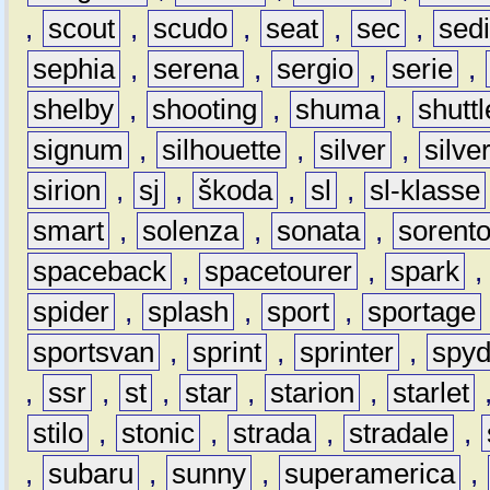
,
scout
,
scudo
,
seat
,
sec
,
sedi
sephia
,
serena
,
sergio
,
serie
,
shelby
,
shooting
,
shuma
,
shuttl
signum
,
silhouette
,
silver
,
silve
sirion
,
sj
,
škoda
,
sl
,
sl-klasse
smart
,
solenza
,
sonata
,
sorent
spaceback
,
spacetourer
,
spark
spider
,
splash
,
sport
,
sportage
sportsvan
,
sprint
,
sprinter
,
spyd
,
ssr
,
st
,
star
,
starion
,
starlet
stilo
,
stonic
,
strada
,
stradale
,
,
subaru
,
sunny
,
superamerica
,