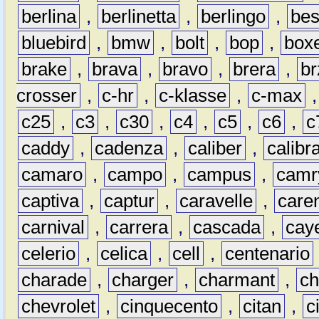
berlina
,
berlinetta
,
berlingo
,
bes
bluebird
,
bmw
,
bolt
,
bop
,
box
brake
,
brava
,
bravo
,
brera
,
br
crosser
,
c-hr
,
c-klasse
,
c-max
c25
,
c3
,
c30
,
c4
,
c5
,
c6
,
c
caddy
,
cadenza
,
caliber
,
calibr
camaro
,
campo
,
campus
,
camr
captiva
,
captur
,
caravelle
,
care
carnival
,
carrera
,
cascada
,
cay
celerio
,
celica
,
cell
,
centenario
charade
,
charger
,
charmant
,
ch
chevrolet
,
cinquecento
,
citan
,
c