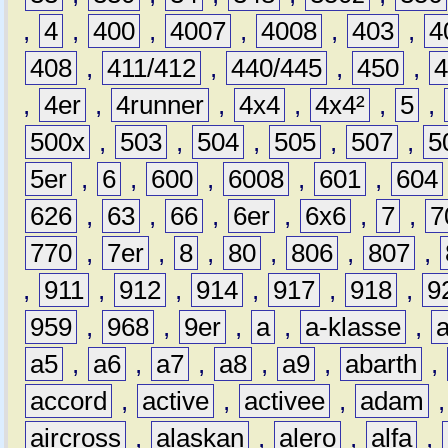
,
4
,
400
,
4007
,
4008
,
403
,
4
408
,
411/412
,
440/445
,
450
,
,
4er
,
4runner
,
4x4
,
4x4²
,
5
,
500x
,
503
,
504
,
505
,
507
,
5
5er
,
6
,
600
,
6008
,
601
,
604
626
,
63
,
66
,
6er
,
6x6
,
7
,
7
770
,
7er
,
8
,
80
,
806
,
807
,
,
911
,
912
,
914
,
917
,
918
,
9
959
,
968
,
9er
,
a
,
a-klasse
,
a5
,
a6
,
a7
,
a8
,
a9
,
abarth
,
accord
,
active
,
activee
,
adam
aircross
,
alaskan
,
alero
,
alfa
,