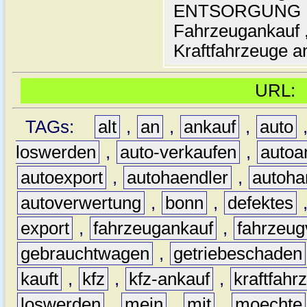
ENTSORGUNG , A
Fahrzeugankauf ,
Kraftfahrzeuge an
URL
TAGs:
alt
,
an
,
ankauf
,
auto
loswerden
,
auto-verkaufen
,
autoa
autoexport
,
autohaendler
,
autoha
autoverwertung
,
bonn
,
defektes
export
,
fahrzeugankauf
,
fahrzeug
gebrauchtwagen
,
getriebeschaden
kauft
,
kfz
,
kfz-ankauf
,
kraftfahr
loswerden
,
mein
,
mit
,
moechte