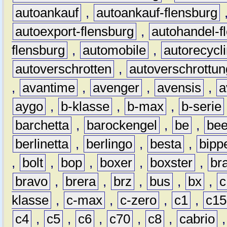
autoankauf
,
autoankauf-flensburg
autoexport-flensburg
,
autohandel-f
flensburg
,
automobile
,
autorecycl
autoverschrotten
,
autoverschrottun
,
avantime
,
avenger
,
avensis
,
a
aygo
,
b-klasse
,
b-max
,
b-serie
barchetta
,
barockengel
,
be
,
be
berlinetta
,
berlingo
,
besta
,
bipp
,
bolt
,
bop
,
boxer
,
boxster
,
br
bravo
,
brera
,
brz
,
bus
,
bx
,
c
klasse
,
c-max
,
c-zero
,
c1
,
c15
c4
,
c5
,
c6
,
c70
,
c8
,
cabrio