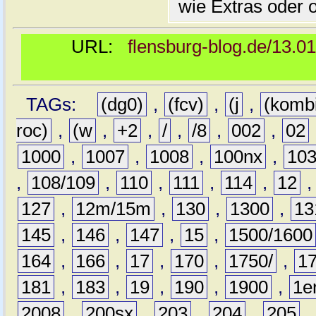
wie Extras oder 
URL:
flensburg-blog.de/13.0
TAGs:
(dg0)
,
(fcv)
,
(j
,
(komb
roc)
,
(w
,
+2
,
/
,
/8
,
002
,
02
1000
,
1007
,
1008
,
100nx
,
10
,
108/109
,
110
,
111
,
114
,
12
127
,
12m/15m
,
130
,
1300
,
13
145
,
146
,
147
,
15
,
1500/1600
164
,
166
,
17
,
170
,
1750/
,
1
181
,
183
,
19
,
190
,
1900
,
1e
2008
,
200sx
,
203
,
204
,
205