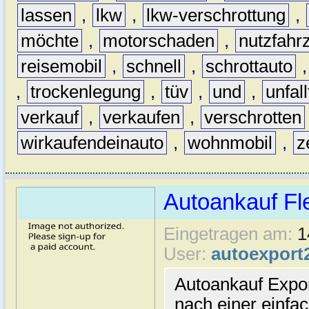
lassen
,
lkw
,
lkw-verschrottung
,
möchte
,
motorschaden
,
nutzfahr
reisemobil
,
schnell
,
schrottauto
,
trockenlegung
,
tüv
,
und
,
unfal
verkauf
,
verkaufen
,
verschrotten
wirkaufendeinauto
,
wohnmobil
,
z
Autoankauf Fl
Eingetragen am:
1
User:
autoexport
Autoankauf Expo
nach einer einfac