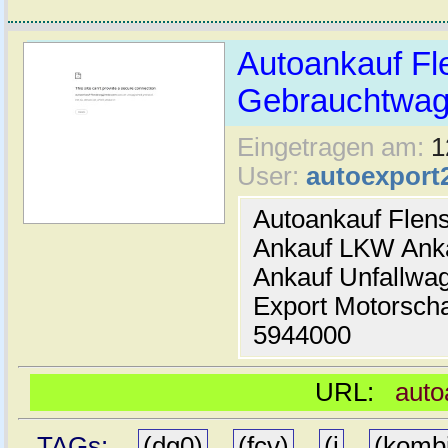
Autoankauf Fl
Gebrauchtwage
Eingetragen am:
1
User:
autoexport
Autoankauf Flen
Ankauf LKW Ank
Ankauf Unfallwa
Export Motorsch
5944000
URL:
auto
TAGs:
(dg0)
,
(fcv)
,
(j
,
(komb