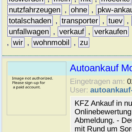
nutzfahrzeugen
,
ohne
,
pkw-anka
totalschaden
,
transporter
,
tuev
,
unfallwagen
,
verkauf
,
verkaufen
,
wir
,
wohnmobil
,
zu
Autoankauf M
Eingetragen am:
0
User:
autoankau
KFZ Ankauf in nu
Onlinebewertung 
Abmeldung. - De
mit Rund um Sor