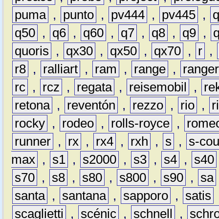
puma
,
punto
,
pv444
,
pv445
,
q50
,
q6
,
q60
,
q7
,
q8
,
q9
,
quoris
,
qx30
,
qx50
,
qx70
,
r
,
r8
,
ralliart
,
ram
,
range
,
range
rc
,
rcz
,
regata
,
reisemobil
,
re
retona
,
reventón
,
rezzo
,
rio
,
r
rocky
,
rodeo
,
rolls-royce
,
rome
runner
,
rx
,
rx4
,
rxh
,
s
,
s-co
max
,
s1
,
s2000
,
s3
,
s4
,
s40
s70
,
s8
,
s80
,
s800
,
s90
,
sa
santa
,
santana
,
sapporo
,
satis
scaglietti
,
scénic
,
schnell
,
schro