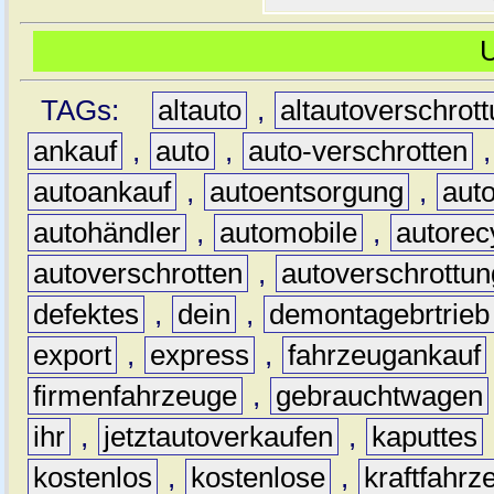
TAGs:
altauto
,
altautoverschrot
ankauf
,
auto
,
auto-verschrotten
autoankauf
,
autoentsorgung
,
aut
autohändler
,
automobile
,
autorec
autoverschrotten
,
autoverschrottun
defektes
,
dein
,
demontagebrtrieb
export
,
express
,
fahrzeugankauf
firmenfahrzeuge
,
gebrauchtwagen
ihr
,
jetztautoverkaufen
,
kaputtes
kostenlos
,
kostenlose
,
kraftfahrz