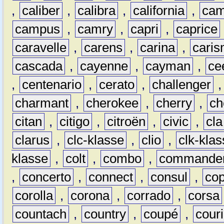
,
caliber
,
calibra
,
california
,
cam
campus
,
camry
,
capri
,
caprice
caravelle
,
carens
,
carina
,
cari
cascada
,
cayenne
,
cayman
,
ce
,
centenario
,
cerato
,
challenger
charmant
,
cherokee
,
cherry
,
ch
citan
,
citigo
,
citroën
,
civic
,
cla
clarus
,
clc-klasse
,
clio
,
clk-kla
klasse
,
colt
,
combo
,
commande
,
concerto
,
connect
,
consul
,
co
corolla
,
corona
,
corrado
,
corsa
countach
,
country
,
coupé
,
couri