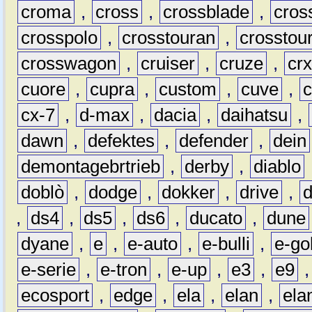
croma
,
cross
,
crossblade
,
cros
crosspolo
,
crosstouran
,
crosstou
crosswagon
,
cruiser
,
cruze
,
cr
cuore
,
cupra
,
custom
,
cuve
,
cx-7
,
d-max
,
dacia
,
daihatsu
,
dawn
,
defektes
,
defender
,
dein
demontagebrtrieb
,
derby
,
diablo
doblò
,
dodge
,
dokker
,
drive
,
,
ds4
,
ds5
,
ds6
,
ducato
,
dune
dyane
,
e
,
e-auto
,
e-bulli
,
e-gol
e-serie
,
e-tron
,
e-up
,
e3
,
e9
ecosport
,
edge
,
ela
,
elan
,
ela