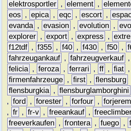
elektrosportler
,
element
,
element
eos
,
epica
,
eqc
,
escort
,
espa
evanda
,
evasion
,
evolution
,
ev
explorer
,
export
,
express
,
extr
f12tdf
,
f355
,
f40
,
f430
,
f50
,
f
fahrzeugankauf
,
fahrzeugverkauf
felicia
,
feroza
,
ferrari
,
ff
,
fiat
firmenfahrzeuge
,
first
,
flensburg
flensburgkia
,
flensburglamborghini
,
ford
,
forester
,
forfour
,
forjere
,
fr
,
fr-v
,
freeankauf
,
freeclimbe
freeverkaufen
,
frontera
,
fuego
,