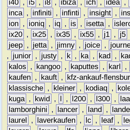
i40
,
i5
,
i8
,
ibiza
,
ich
,
idea
,
inca
,
infiniti
,
infinti
,
insight
,
in
ion
,
ioniq
,
iq
,
is
,
isetta
,
isler
ix20
,
ix25
,
ix35
,
ix55
,
j1
,
j5
jeep
,
jetta
,
jimny
,
joice
,
journ
,
junior
,
justy
,
k
,
ka
,
kad
,
ka
kalos
,
kangoo
,
kaputtes
,
karl
,
kaufen
,
kauft
,
kfz-ankauf-flensbu
klassische
,
kleiner
,
kodiaq
,
kol
kuga
,
kwid
,
l
,
l200
,
l300
,
la
lamborghini
,
lancer
,
land
,
lande
laurel
,
laverkaufen
,
lc
,
leaf
,
l