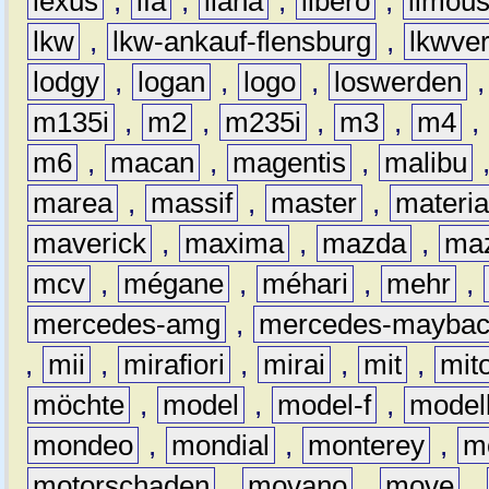
lexus
,
lfa
,
liana
,
libero
,
limous
lkw
,
lkw-ankauf-flensburg
,
lkwver
lodgy
,
logan
,
logo
,
loswerden
m135i
,
m2
,
m235i
,
m3
,
m4
,
m6
,
macan
,
magentis
,
malibu
marea
,
massif
,
master
,
materi
maverick
,
maxima
,
mazda
,
ma
mcv
,
mégane
,
méhari
,
mehr
,
mercedes-amg
,
mercedes-mayba
,
mii
,
mirafiori
,
mirai
,
mit
,
mit
möchte
,
model
,
model-f
,
model
mondeo
,
mondial
,
monterey
,
m
motorschaden
,
movano
,
move
,