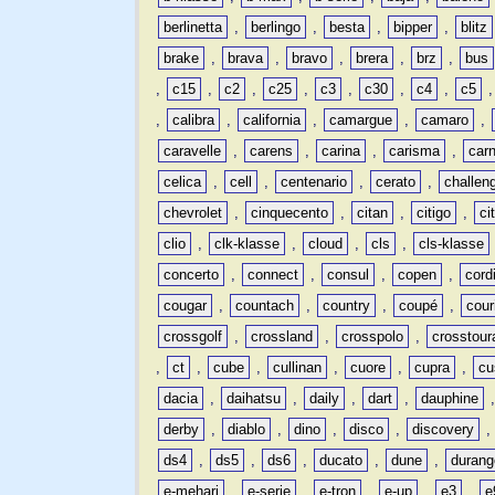
berlinetta
,
berlingo
,
besta
,
bipper
,
blitz
brake
,
brava
,
bravo
,
brera
,
brz
,
bus
,
c15
,
c2
,
c25
,
c3
,
c30
,
c4
,
c5
,
calibra
,
california
,
camargue
,
camaro
,
caravelle
,
carens
,
carina
,
carisma
,
carn
celica
,
cell
,
centenario
,
cerato
,
challen
chevrolet
,
cinquecento
,
citan
,
citigo
,
ci
clio
,
clk-klasse
,
cloud
,
cls
,
cls-klasse
concerto
,
connect
,
consul
,
copen
,
cord
cougar
,
countach
,
country
,
coupé
,
cour
crossgolf
,
crossland
,
crosspolo
,
crosstour
,
ct
,
cube
,
cullinan
,
cuore
,
cupra
,
cu
dacia
,
daihatsu
,
daily
,
dart
,
dauphine
derby
,
diablo
,
dino
,
disco
,
discovery
ds4
,
ds5
,
ds6
,
ducato
,
dune
,
durang
e-mehari
,
e-serie
,
e-tron
,
e-up
,
e3
,
e