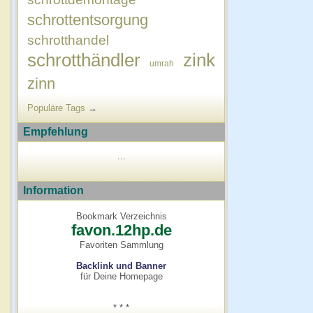
schrottentsorgung
schrotthandel
schrotthändler
zink
umrah
zinn
Populäre Tags
→
Empfehlung
...
Information
Bookmark Verzeichnis
favon.12hp.de
Favoriten Sammlung
Backlink und Banner
für Deine Homepage
* * *