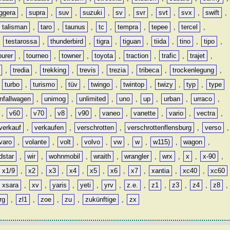
ggera
,
supra
,
suv
,
suzuki
,
sv
,
svr
,
svt
,
svx
,
swift
,
talisman
,
taro
,
taunus
,
tc
,
tempra
,
tepee
,
tercel
,
,
testarossa
,
thunderbird
,
tigra
,
tiguan
,
tiida
,
tino
,
tipo
,
ourer
,
tourneo
,
towner
,
toyota
,
traction
,
trafic
,
trajet
,
,
tredia
,
trekking
,
trevis
,
trezia
,
tribeca
,
trockenlegung
,
,
turbo
,
turismo
,
tüv
,
twingo
,
twintop
,
twizy
,
typ
,
type
nfallwagen
,
unimog
,
unlimited
,
uno
,
up
,
urban
,
urraco
,
,
v60
,
v70
,
v8
,
v90
,
vaneo
,
vanette
,
vario
,
vectra
,
verkauf
,
verkaufen
,
verschrotten
,
verschrottenflensburg
,
verso
,
varo
,
volante
,
volt
,
volvo
,
vw
,
w
,
w115)
,
wagon
,
dstar
,
wir
,
wohnmobil
,
wraith
,
wrangler
,
wrx
,
x
,
x-90
,
x1/9
,
x2
,
x3
,
x4
,
x5
,
x6
,
x7
,
xantia
,
xc40
,
xc60
xsara
,
xv
,
yaris
,
yeti
,
yrv
,
z.e.
,
z1
,
z3
,
z4
,
z8
,
rg
,
zl1
,
zoe
,
zu
,
zukünftige
,
zx