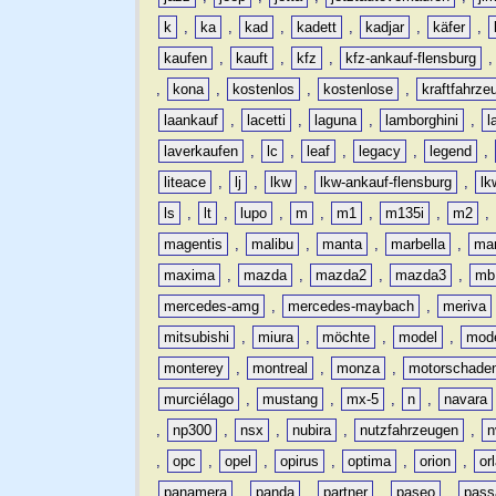
k
,
ka
,
kad
,
kadett
,
kadjar
,
käfer
,
kaufen
,
kauft
,
kfz
,
kfz-ankauf-flensburg
,
kona
,
kostenlos
,
kostenlose
,
kraftfahrze
laankauf
,
lacetti
,
laguna
,
lamborghini
,
l
laverkaufen
,
lc
,
leaf
,
legacy
,
legend
,
liteace
,
lj
,
lkw
,
lkw-ankauf-flensburg
,
lk
ls
,
lt
,
lupo
,
m
,
m1
,
m135i
,
m2
,
magentis
,
malibu
,
manta
,
marbella
,
ma
maxima
,
mazda
,
mazda2
,
mazda3
,
mb
mercedes-amg
,
mercedes-maybach
,
meriva
mitsubishi
,
miura
,
möchte
,
model
,
mode
monterey
,
montreal
,
monza
,
motorschade
murciélago
,
mustang
,
mx-5
,
n
,
navara
,
np300
,
nsx
,
nubira
,
nutzfahrzeugen
,
n
,
opc
,
opel
,
opirus
,
optima
,
orion
,
or
panamera
,
panda
,
partner
,
paseo
,
pass