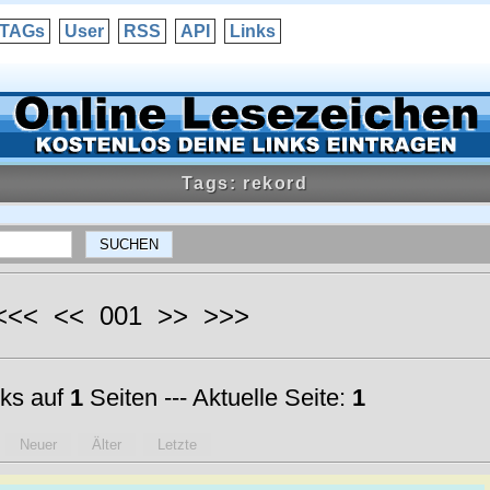
TAGs
User
RSS
API
Links
Tags: rekord
 <<< << 001 >> >>>
ks auf
1
Seiten --- Aktuelle Seite:
1
Neuer
Älter
Letzte