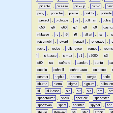
,
picanto
,
picasso
,
pick-up
,
picnic
,
pini
pony
,
porsche
,
prairie
,
praktik
,
prelude
,
project
,
prologue
,
ps
,
pullman
,
pulsar
,
q50
,
q6
,
q60
,
q7
,
q8
,
q9
,
qashq
r-klasse
,
r5
,
r6
,
r8
,
ralliart
,
ram
,
r
reisemobil
,
rekord
,
renault
,
renegade
,
r
rocky
,
rodeo
,
rolls-royce
,
romeo
,
rooms
fr
,
s-klasse
,
s-max
,
s1
,
s2000
,
s3
,
s90
,
sa
,
safrane
,
sandero
,
santa
,
sa
scénic
,
schnell
,
schrottauto
,
scirocco
,
senator
,
sephia
,
serena
,
sergio
,
serie
shuttle
,
sierra
,
sigma
,
signum
,
silhouet
sl
,
sl-klasse
,
slc
,
slr
,
sls
,
sm
,
sm
spacetourer
,
spark
,
speciale
,
speedster
sportsvan
,
sprint
,
sprinter
,
spyder
,
sq2
stelvio
,
stepway
,
sti
,
stilo
,
stonic
,
s