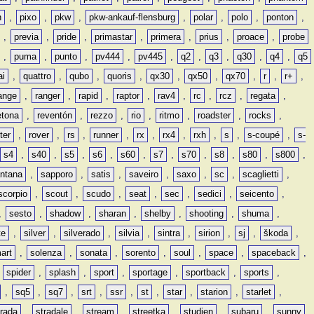
n
,
pixo
,
pkw
,
pkw-ankauf-flensburg
,
polar
,
polo
,
ponton
,
,
previa
,
pride
,
primastar
,
primera
,
prius
,
proace
,
probe
,
puma
,
punto
,
pv444
,
pv445
,
q2
,
q3
,
q30
,
q4
,
q5
ai
,
quattro
,
qubo
,
quoris
,
qx30
,
qx50
,
qx70
,
r
,
r+
,
ange
,
ranger
,
rapid
,
raptor
,
rav4
,
rc
,
rcz
,
regata
,
etona
,
reventón
,
rezzo
,
rio
,
ritmo
,
roadster
,
rocks
,
ter
,
rover
,
rs
,
runner
,
rx
,
rx4
,
rxh
,
s
,
s-coupé
,
s-
s4
,
s40
,
s5
,
s6
,
s60
,
s7
,
s70
,
s8
,
s80
,
s800
,
ntana
,
sapporo
,
satis
,
saveiro
,
saxo
,
sc
,
scaglietti
,
scorpio
,
scout
,
scudo
,
seat
,
sec
,
sedici
,
seicento
,
,
sesto
,
shadow
,
sharan
,
shelby
,
shooting
,
shuma
,
te
,
silver
,
silverado
,
silvia
,
sintra
,
sirion
,
sj
,
škoda
,
art
,
solenza
,
sonata
,
sorento
,
soul
,
space
,
spaceback
,
,
spider
,
splash
,
sport
,
sportage
,
sportback
,
sports
,
,
sq5
,
sq7
,
srt
,
ssr
,
st
,
star
,
starion
,
starlet
,
trada
,
stradale
,
stream
,
streetka
,
studien
,
subaru
,
sunny
,