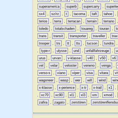
superamerica
,
superb
,
supercarry
,
superle
sx4
,
sz/rz
,
t
,
tacoma
,
taft
,
tahoe
,
terios
,
terra
,
terracan
,
terrain
,
terrano
toledo
,
totalschaden
,
touareg
,
touran
,
t
trans
,
transit
,
transporter
,
traveller
,
trax
trooper
,
trs
,
tt
,
tts
,
tucson
,
tundra
,
type-r
,
ulysse
,
und
,
unfallfahrzeuge
,
u
urus
,
urvan
,
v-klasse
,
v40
,
v50
,
v6
vel
,
velar
,
veloster
,
veneno
,
venga
,
verso-s
,
viano
,
viper
,
visa
,
vitara
,
vi
wagoneer
,
wasp
,
wer
,
will
,
wind
,
win
x-klasse
,
x-perience
,
x-tr
,
x-trail
,
x1
,
,
xc70
,
xc90
,
xl1
,
xl3
,
xm
,
xmod
,
zafira
,
zagato
,
zerstören
,
zerstörenflensbu