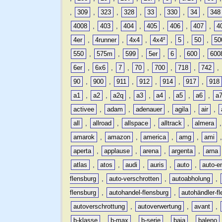
,
309
,
323
,
328
,
33
,
330
,
34
,
348
4008
,
403
,
404
,
405
,
406
,
407
,
4
4er
,
4runner
,
4x4
,
4x4²
,
5
,
50
,
50
550
,
575m
,
599
,
5er
,
6
,
600
,
600
6er
,
6x6
,
7
,
70
,
700
,
718
,
742
,
90
,
900
,
911
,
912
,
914
,
917
,
918
a1
,
a2
,
a2q
,
a3
,
a4
,
a5
,
a6
,
a
activee
,
adam
,
adenauer
,
agila
,
air
,
all
,
allroad
,
allspace
,
alltrack
,
almera
amarok
,
amazon
,
america
,
amg
,
ami
aperta
,
applause
,
arena
,
argenta
,
arna
atlas
,
atos
,
audi
,
auris
,
auto
,
auto-e
flensburg
,
auto-verschrotten
,
autoabholung
,
flensburg
,
autohandel-flensburg
,
autohändler-f
autoverschrottung
,
autoverwertung
,
avant
,
b-klasse
,
b-max
,
b-serie
,
baja
,
baleno