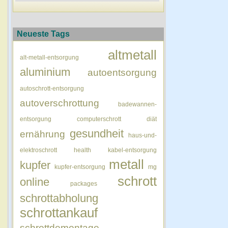
Neueste Tags
altmetall
alt-metall-entsorgung
aluminium
autoentsorgung
autoschrott-entsorgung
autoverschrottung
badewannen-
entsorgung
computerschrott
diät
gesundheit
ernährung
haus-und-
elektroschrott
health
kabel-entsorgung
metall
kupfer
kupfer-entsorgung
mg
schrott
online
packages
schrottabholung
schrottankauf
schrottdemontage