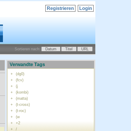
Registrieren
Login
Sortieren nach:
Datum
Titel
URL
Verwandte Tags
+
(dg0)
+
(fcv)
+
(j
+
(kombi)
+
(matta)
+
(t-cross)
+
(t-roc)
+
(w
+
+2
+
/