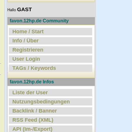
GAST
Hallo
favon.12hp.de Community
Home / Start
Info / Über
Registrieren
User Login
TAGs / Keywords
favon.12hp.de Infos
Liste der User
Nutzungsbedingungen
Backlink / Banner
RSS Feed (XML)
API (Im-/Export)