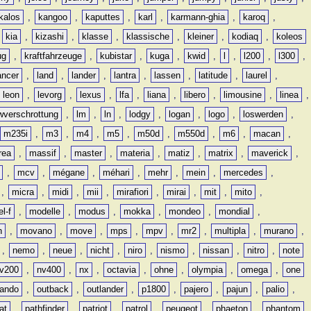
kalos
,
kangoo
,
kaputtes
,
karl
,
karmann-ghia
,
karoq
,
,
kia
,
kizashi
,
klasse
,
klassische
,
kleiner
,
kodiaq
,
koleos
ug
,
kraftfahrzeuge
,
kubistar
,
kuga
,
kwid
,
l
,
l200
,
l300
,
ancer
,
land
,
lander
,
lantra
,
lassen
,
latitude
,
laurel
,
leon
,
levorg
,
lexus
,
lfa
,
liana
,
libero
,
limousine
,
linea
,
wverschrottung
,
lm
,
ln
,
lodgy
,
logan
,
logo
,
loswerden
,
m235i
,
m3
,
m4
,
m5
,
m50d
,
m550d
,
m6
,
macan
,
rea
,
massif
,
master
,
materia
,
matiz
,
matrix
,
maverick
,
,
mcv
,
mégane
,
méhari
,
mehr
,
mein
,
mercedes
,
,
micra
,
midi
,
mii
,
mirafiori
,
mirai
,
mit
,
mito
,
l-f
,
modelle
,
modus
,
mokka
,
mondeo
,
mondial
,
n
,
movano
,
move
,
mps
,
mpv
,
mr2
,
multipla
,
murano
,
,
nemo
,
neue
,
nicht
,
niro
,
nismo
,
nissan
,
nitro
,
note
v200
,
nv400
,
nx
,
octavia
,
ohne
,
olympia
,
omega
,
one
lando
,
outback
,
outlander
,
p1800
,
pajero
,
pajun
,
palio
,
at
,
pathfinder
,
patriot
,
patrol
,
peugeot
,
phaeton
,
phantom