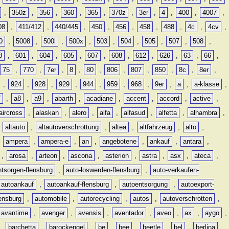
,
350z
,
356
,
360
,
365
,
370z
,
3er
,
4
,
400
,
4007
,
08
,
411/412
,
440/445
,
450
,
456
,
458
,
488
,
4c
,
4cv
,
0
,
5008
,
500l
,
500x
,
503
,
504
,
505
,
507
,
508
,
8
,
601
,
604
,
605
,
607
,
608
,
612
,
626
,
63
,
66
,
75
,
770
,
7er
,
8
,
80
,
806
,
807
,
850
,
8c
,
8er
,
,
924
,
928
,
929
,
944
,
959
,
968
,
9er
,
a
,
a-klasse
,
7
,
a8
,
a9
,
abarth
,
acadiane
,
accent
,
accord
,
active
,
aircross
,
alaskan
,
alero
,
alfa
,
alfasud
,
alfetta
,
alhambra
,
,
altauto
,
altautoverschrottung
,
altea
,
altfahrzeug
,
alto
,
,
ampera
,
ampera-e
,
an
,
angebotene
,
ankauf
,
antara
,
,
arosa
,
arteon
,
ascona
,
asterion
,
astra
,
asx
,
ateca
,
ntsorgen-flensburg
,
auto-loswerden-flensburg
,
auto-verkaufen-
autoankauf
,
autoankauf-flensburg
,
autoentsorgung
,
autoexport-
lensburg
,
automobile
,
autorecycling
,
autos
,
autoverschrotten
,
avantime
,
avenger
,
avensis
,
aventador
,
aveo
,
ax
,
aygo
,
,
barchetta
,
barockengel
,
be
,
bee
,
beetle
,
bel
,
berlina
,