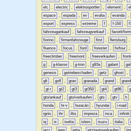
elc
,
electric
,
elektrosportler
,
element
,
e
espace
,
espada
,
ev
,
evalia
,
evanda
,
export
,
express
,
extreme
,
f
,
f-150
,
f
fahrzeugankauf
,
fahrzeugverkauf
,
favorit/for
fiorino
,
firmenfahrzeuge
,
first
,
flensburg
fluence
,
focus
,
ford
,
forester
,
forfour
freeclimber
,
freemont
,
freeverkaufen
,
front
g
,
g-klasse
,
g-tron
,
g93a
,
galant
,
ga
genesis
,
getriebeschaden
,
getz
,
ghost
,
glt
,
golf
,
gran
,
granada
,
grand
,
gran
,
gt-r
,
gt2
,
gt3
,
gt350
,
gt4
,
gt86
,
gto/ankauf
,
gto/verkaufen
,
gts
,
gtv
,
h
honda
,
hr-v
,
huracán
,
hyundai
,
i-road
ignis
,
ihr
,
iltis
,
impreza
,
inca
,
infiniti
iq
,
is
,
isetta
,
islero
,
isuzu
,
italia
,
jazz
,
jeep
,
jetta
,
jetztautoverkaufen
,
ji