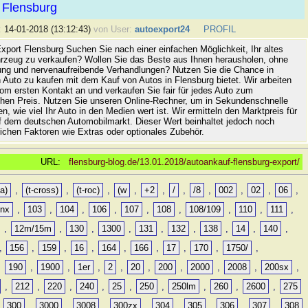
 Flensburg
:
14-01-2018 (13:12:43)
von User:
autoexport24
PROFIL
xport Flensburg Suchen Sie nach einer einfachen Möglichkeit, Ihr altes
rzeug zu verkaufen? Wollen Sie das Beste aus Ihnen herausholen, ohne
ung und nervenaufreibende Verhandlungen? Nutzen Sie die Chance in
 Auto zu kaufen mit dem Kauf von Autos in Flensburg bietet. Wir arbeiten
vom ersten Kontakt an und verkaufen Sie fair für jedes Auto zum
hen Preis. Nutzen Sie unseren Online-Rechner, um in Sekundenschnelle
n, wie viel Ihr Auto in den Medien wert ist. Wir ermitteln den Marktpreis für
uf dem deutschen Automobilmarkt. Dieser Wert beinhaltet jedoch noch
lichen Faktoren wie Extras oder optionales Zubehör.
URL:
flensburg-blog.de/13.01.2018/autoankauf-flensburg-export/
a)
,
(t-cross)
,
(t-roc)
,
(w
,
+2
,
/
,
/8
,
002
,
02
,
06
,
0nx
,
103
,
104
,
106
,
107
,
108
,
108/109
,
110
,
111
,
,
12m/15m
,
130
,
1300
,
131
,
132
,
138
,
14
,
140
,
,
156
,
159
,
16
,
164
,
166
,
17
,
170
,
1750/
,
,
190
,
1900
,
1er
,
2
,
20
,
200
,
2000
,
2008
,
200sx
,
,
212
,
220
,
240
,
25
,
250
,
250lm
,
260
,
2600
,
275
,
300
,
3000
,
3008
,
300zx
,
304
,
305
,
306
,
307
,
308