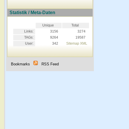
Statistik / Meta-Daten
Unique
Total
Links:
3156
3274
TAGs:
9264
19587
User:
342
Sitemap XML
Bookmarks
RSS Feed