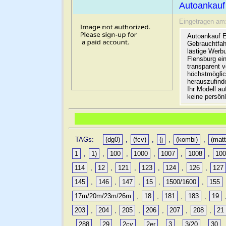
Autoankauf
Eingetragen am
Autoankauf E
Gebrauchtfah
lästige Werb
Flensburg ein
transparent 
höchstmöglic
herauszufinde
Ihr Modell a
keine persön
TAGs:
(dg0)
,
(fcv)
,
(j
,
(kombi)
,
(matt
1
,
1)
,
100
,
1000
,
1007
,
1008
,
10
114
,
12
,
121
,
123
,
124
,
126
,
127
145
,
146
,
147
,
15
,
1500/1600
,
155
17m/20m/23m/26m
,
18
,
181
,
183
,
19
203
,
204
,
205
,
206
,
207
,
208
,
21
,
288
,
29
,
2cv
,
2er
,
3
,
3/20
,
30