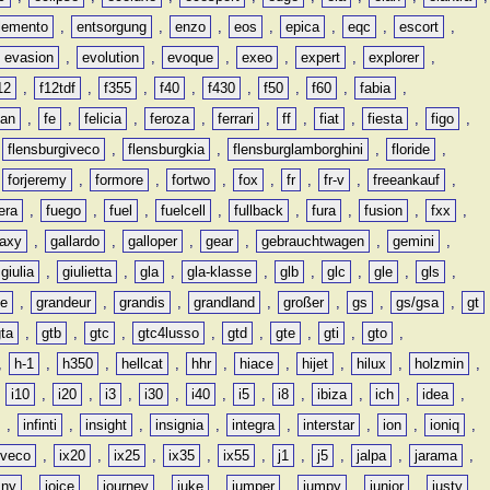
lemento
,
entsorgung
,
enzo
,
eos
,
epica
,
eqc
,
escort
,
evasion
,
evolution
,
evoque
,
exeo
,
expert
,
explorer
,
12
,
f12tdf
,
f355
,
f40
,
f430
,
f50
,
f60
,
fabia
,
man
,
fe
,
felicia
,
feroza
,
ferrari
,
ff
,
fiat
,
fiesta
,
figo
,
,
flensburgiveco
,
flensburgkia
,
flensburglamborghini
,
floride
,
,
forjeremy
,
formore
,
fortwo
,
fox
,
fr
,
fr-v
,
freeankauf
,
era
,
fuego
,
fuel
,
fuelcell
,
fullback
,
fura
,
fusion
,
fxx
,
laxy
,
gallardo
,
galloper
,
gear
,
gebrauchtwagen
,
gemini
,
giulia
,
giulietta
,
gla
,
gla-klasse
,
glb
,
glc
,
gle
,
gls
,
de
,
grandeur
,
grandis
,
grandland
,
großer
,
gs
,
gs/gsa
,
gt
gta
,
gtb
,
gtc
,
gtc4lusso
,
gtd
,
gte
,
gti
,
gto
,
,
h-1
,
h350
,
hellcat
,
hhr
,
hiace
,
hijet
,
hilux
,
holzmin
,
,
i10
,
i20
,
i3
,
i30
,
i40
,
i5
,
i8
,
ibiza
,
ich
,
idea
,
,
infinti
,
insight
,
insignia
,
integra
,
interstar
,
ion
,
ioniq
,
iveco
,
ix20
,
ix25
,
ix35
,
ix55
,
j1
,
j5
,
jalpa
,
jarama
,
mny
,
joice
,
journey
,
juke
,
jumper
,
jumpy
,
junior
,
justy
,