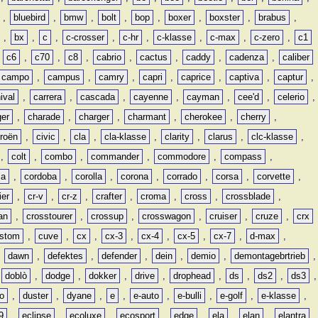
,
bluebird
,
bmw
,
bolt
,
bop
,
boxer
,
boxster
,
brabus
,
,
bx
,
c
,
c-crosser
,
c-hr
,
c-klasse
,
c-max
,
c-zero
,
c1
,
c6
,
c70
,
c8
,
cabrio
,
cactus
,
caddy
,
cadenza
,
caliber
campo
,
campus
,
camry
,
capri
,
caprice
,
captiva
,
captur
,
ival
,
carrera
,
cascada
,
cayenne
,
cayman
,
cee'd
,
celerio
,
ger
,
charade
,
charger
,
charmant
,
cherokee
,
cherry
,
troën
,
civic
,
cla
,
cla-klasse
,
clarity
,
clarus
,
clc-klasse
,
,
colt
,
combo
,
commander
,
commodore
,
compass
,
ia
,
cordoba
,
corolla
,
corona
,
corrado
,
corsa
,
corvette
,
ier
,
cr-v
,
cr-z
,
crafter
,
croma
,
cross
,
crossblade
,
an
,
crosstourer
,
crossup
,
crosswagon
,
cruiser
,
cruze
,
crx
stom
,
cuve
,
cx
,
cx-3
,
cx-4
,
cx-5
,
cx-7
,
d-max
,
,
dawn
,
defektes
,
defender
,
dein
,
demio
,
demontagebrtrieb
,
,
doblò
,
dodge
,
dokker
,
drive
,
drophead
,
ds
,
ds2
,
ds3
,
o
,
duster
,
dyane
,
e
,
e-auto
,
e-bulli
,
e-golf
,
e-klasse
,
9
,
eclipse
,
ecoluxe
,
ecosport
,
edge
,
ela
,
elan
,
elantra
,