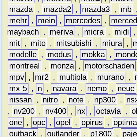
mazda
,
mazda2
,
mazda3
,
mb
mehr
,
mein
,
mercedes
,
merce
maybach
,
meriva
,
micra
,
midi
mit
,
mito
,
mitsubishi
,
miura
,
modelle
,
modus
,
mokka
,
mond
montreal
,
monza
,
motorschaden
mpv
,
mr2
,
multipla
,
murano
,
mx-5
,
n
,
navara
,
nemo
,
neue
nissan
,
nitro
,
note
,
np300
,
ns
,
nv200
,
nv400
,
nx
,
octavia
,
o
one
,
opc
,
opel
,
opirus
,
optim
outback
,
outlander
,
p1800
,
paje