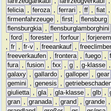
fahrzeugankauf
,
fahrzeugverkauf
felicia
,
feroza
,
ferrari
,
ff
,
fiat
firmenfahrzeuge
,
first
,
flensburg
flensburgkia
,
flensburglamborghini
,
ford
,
forester
,
forfour
,
forjere
,
fr
,
fr-v
,
freeankauf
,
freeclimbe
freeverkaufen
,
frontera
,
fuego
,
fura
,
fusion
,
fxx
,
g
,
g-klasse
galaxy
,
gallardo
,
galloper
,
gear
gemini
,
genesis
,
getriebeschade
giulietta
,
gla
,
gla-klasse
,
glb
,
gran
,
granada
,
grand
,
grande
grandland
,
großer
,
gs
,
gs/gsa