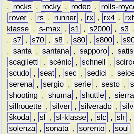
,
rocks
,
rocky
,
rodeo
,
rolls-royc
rover
,
rs
,
runner
,
rx
,
rx4
,
rx
klasse
,
s-max
,
s1
,
s2000
,
s3
,
s7
,
s70
,
s8
,
s80
,
s800
,
s9
,
santa
,
santana
,
sapporo
,
satis
scaglietti
,
scénic
,
schnell
,
sciro
scudo
,
seat
,
sec
,
sedici
,
seic
serena
,
sergio
,
serie
,
sesto
,
shooting
,
shuma
,
shuttle
,
sierr
silhouette
,
silver
,
silverado
,
silv
škoda
,
sl
,
sl-klasse
,
slc
,
slr
,
solenza
,
sonata
,
sorento
,
soul