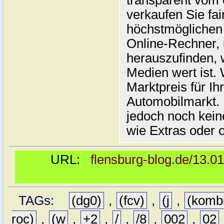
transparent vom 
verkaufen Sie fai
höchstmöglichen 
Online-Rechner,
herauszufinden, w
Medien wert ist. 
Marktpreis für I
Automobilmarkt. 
jedoch noch kein
wie Extras oder 
URL:
flensburg-blog.de/13.0
TAGs:
(dg0)
,
(fcv)
,
(j
,
(komb
roc)
,
(w
,
+2
,
/
,
/8
,
002
,
02