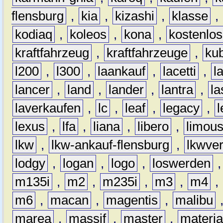
flensburg
,
kia
,
kizashi
,
klasse
,
kodiaq
,
koleos
,
kona
,
kostenlos
kraftfahrzeug
,
kraftfahrzeuge
,
kub
l200
,
l300
,
laankauf
,
lacetti
,
l
lancer
,
land
,
lander
,
lantra
,
la
laverkaufen
,
lc
,
leaf
,
legacy
,
lexus
,
lfa
,
liana
,
libero
,
limous
lkw
,
lkw-ankauf-flensburg
,
lkwver
lodgy
,
logan
,
logo
,
loswerden
m135i
,
m2
,
m235i
,
m3
,
m4
,
m6
,
macan
,
magentis
,
malibu
marea
,
massif
,
master
,
materi