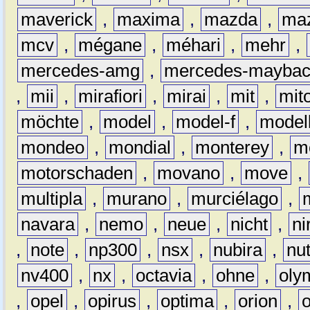
maverick
,
maxima
,
mazda
,
ma
mcv
,
mégane
,
méhari
,
mehr
,
mercedes-amg
,
mercedes-mayba
,
mii
,
mirafiori
,
mirai
,
mit
,
mit
möchte
,
model
,
model-f
,
model
mondeo
,
mondial
,
monterey
,
m
motorschaden
,
movano
,
move
,
multipla
,
murano
,
murciélago
,
navara
,
nemo
,
neue
,
nicht
,
ni
,
note
,
np300
,
nsx
,
nubira
,
nu
nv400
,
nx
,
octavia
,
ohne
,
oly
,
opel
,
opirus
,
optima
,
orion
,