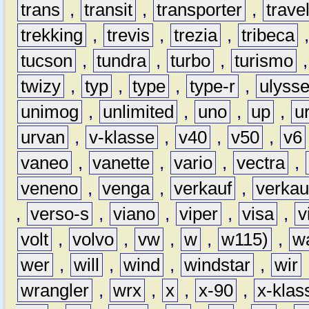
trans
,
transit
,
transporter
,
travel
trekking
,
trevis
,
trezia
,
tribeca
tucson
,
tundra
,
turbo
,
turismo
twizy
,
typ
,
type
,
type-r
,
ulyss
unimog
,
unlimited
,
uno
,
up
,
u
urvan
,
v-klasse
,
v40
,
v50
,
v6
vaneo
,
vanette
,
vario
,
vectra
,
veneno
,
venga
,
verkauf
,
verkau
,
verso-s
,
viano
,
viper
,
visa
,
v
volt
,
volvo
,
vw
,
w
,
w115)
,
w
wer
,
will
,
wind
,
windstar
,
wir
wrangler
,
wrx
,
x
,
x-90
,
x-klas