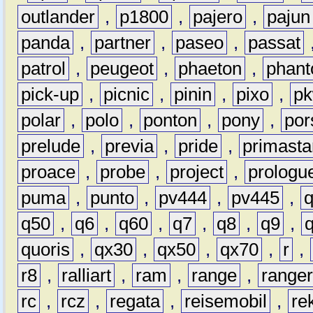
outlander
,
p1800
,
pajero
,
pajun
panda
,
partner
,
paseo
,
passat
patrol
,
peugeot
,
phaeton
,
phan
pick-up
,
picnic
,
pinin
,
pixo
,
p
polar
,
polo
,
ponton
,
pony
,
por
prelude
,
previa
,
pride
,
primasta
proace
,
probe
,
project
,
prologu
puma
,
punto
,
pv444
,
pv445
,
q50
,
q6
,
q60
,
q7
,
q8
,
q9
,
quoris
,
qx30
,
qx50
,
qx70
,
r
,
r8
,
ralliart
,
ram
,
range
,
range
rc
,
rcz
,
regata
,
reisemobil
,
re