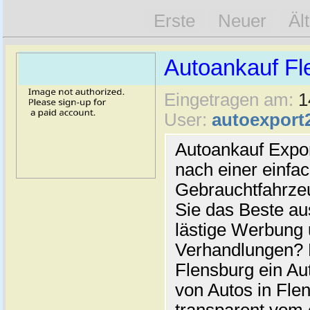
Erste
Neuer
Äl
Autoankauf Fl
Eingetragen am:
1
User:
autoexport
Autoankauf Expo
nach einer einfac
Gebrauchtfahrze
Sie das Beste au
lästige Werbung
Verhandlungen? 
Flensburg ein Au
von Autos in Flen