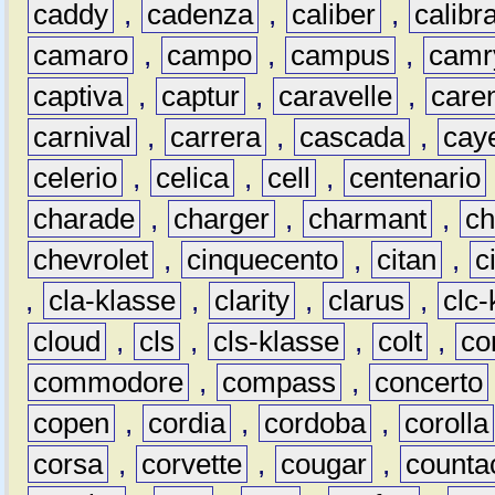
caddy
,
cadenza
,
caliber
,
calibr
camaro
,
campo
,
campus
,
camr
captiva
,
captur
,
caravelle
,
care
carnival
,
carrera
,
cascada
,
cay
celerio
,
celica
,
cell
,
centenario
charade
,
charger
,
charmant
,
ch
chevrolet
,
cinquecento
,
citan
,
c
,
cla-klasse
,
clarity
,
clarus
,
clc-
cloud
,
cls
,
cls-klasse
,
colt
,
c
commodore
,
compass
,
concerto
copen
,
cordia
,
cordoba
,
corolla
corsa
,
corvette
,
cougar
,
counta