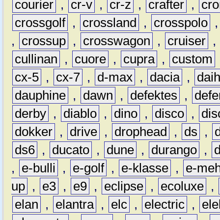
courier
,
cr-v
,
cr-z
,
crafter
,
cr
crossgolf
,
crossland
,
crosspolo
,
crossup
,
crosswagon
,
cruiser
,
cullinan
,
cuore
,
cupra
,
custom
cx-5
,
cx-7
,
d-max
,
dacia
,
dai
dauphine
,
dawn
,
defektes
,
defe
derby
,
diablo
,
dino
,
disco
,
dis
dokker
,
drive
,
drophead
,
ds
,
ds6
,
ducato
,
dune
,
durango
,
,
e-bulli
,
e-golf
,
e-klasse
,
e-meh
up
,
e3
,
e9
,
eclipse
,
ecoluxe
,
elan
,
elantra
,
elc
,
electric
,
ele