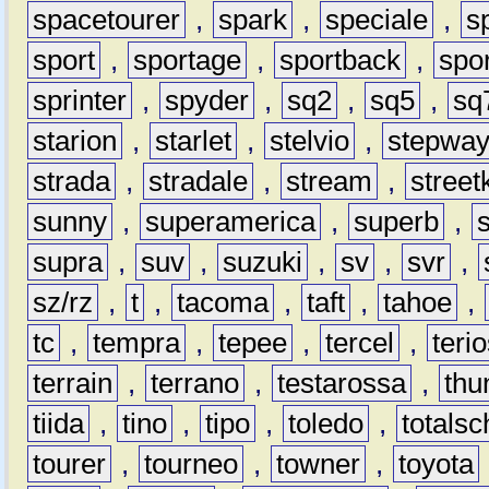
spacetourer
,
spark
,
speciale
,
s
sport
,
sportage
,
sportback
,
spo
sprinter
,
spyder
,
sq2
,
sq5
,
sq
starion
,
starlet
,
stelvio
,
stepwa
strada
,
stradale
,
stream
,
street
sunny
,
superamerica
,
superb
,
supra
,
suv
,
suzuki
,
sv
,
svr
,
sz/rz
,
t
,
tacoma
,
taft
,
tahoe
,
tc
,
tempra
,
tepee
,
tercel
,
teri
terrain
,
terrano
,
testarossa
,
thu
tiida
,
tino
,
tipo
,
toledo
,
totals
tourer
,
tourneo
,
towner
,
toyota