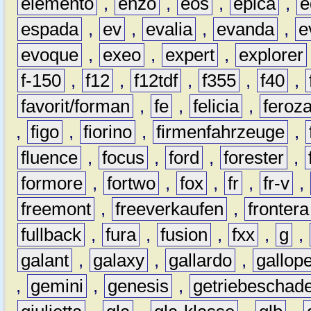
elemento
,
enzo
,
eos
,
epica
,
e
espada
,
ev
,
evalia
,
evanda
,
e
evoque
,
exeo
,
expert
,
explorer
f-150
,
f12
,
f12tdf
,
f355
,
f40
,
favorit/forman
,
fe
,
felicia
,
feroz
,
figo
,
fiorino
,
firmenfahrzeuge
,
fluence
,
focus
,
ford
,
forester
,
formore
,
fortwo
,
fox
,
fr
,
fr-v
,
freemont
,
freeverkaufen
,
frontera
fullback
,
fura
,
fusion
,
fxx
,
g
,
galant
,
galaxy
,
gallardo
,
gallop
,
gemini
,
genesis
,
getriebeschad