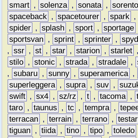
smart
,
solenza
,
sonata
,
sorent
spaceback
,
spacetourer
,
spark
spider
,
splash
,
sport
,
sportage
sportsvan
,
sprint
,
sprinter
,
spyd
,
ssr
,
st
,
star
,
starion
,
starlet
stilo
,
stonic
,
strada
,
stradale
,
,
subaru
,
sunny
,
superamerica
,
superleggera
,
supra
,
suv
,
suzu
swift
,
sx4
,
sz/rz
,
t
,
tacoma
,
taro
,
taunus
,
tc
,
tempra
,
tepe
terracan
,
terrain
,
terrano
,
testa
tiguan
,
tiida
,
tino
,
tipo
,
toledo