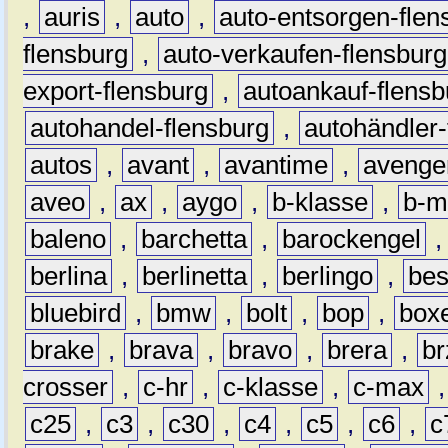
,
auris
,
auto
,
auto-entsorgen-flen
flensburg
,
auto-verkaufen-flensburg
export-flensburg
,
autoankauf-flensb
autohandel-flensburg
,
autohändler-
autos
,
avant
,
avantime
,
avenge
aveo
,
ax
,
aygo
,
b-klasse
,
b-m
baleno
,
barchetta
,
barockengel
berlina
,
berlinetta
,
berlingo
,
bes
bluebird
,
bmw
,
bolt
,
bop
,
box
brake
,
brava
,
bravo
,
brera
,
br
crosser
,
c-hr
,
c-klasse
,
c-max
c25
,
c3
,
c30
,
c4
,
c5
,
c6
,
c