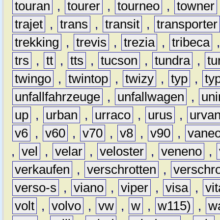
touran
,
tourer
,
tourneo
,
towner
trajet
,
trans
,
transit
,
transporter
trekking
,
trevis
,
trezia
,
tribeca
trs
,
tt
,
tts
,
tucson
,
tundra
,
tu
twingo
,
twintop
,
twizy
,
typ
,
ty
unfallfahrzeuge
,
unfallwagen
,
un
up
,
urban
,
urraco
,
urus
,
urva
v6
,
v60
,
v70
,
v8
,
v90
,
vane
,
vel
,
velar
,
veloster
,
veneno
,
verkaufen
,
verschrotten
,
verschro
verso-s
,
viano
,
viper
,
visa
,
vi
volt
,
volvo
,
vw
,
w
,
w115)
,
w