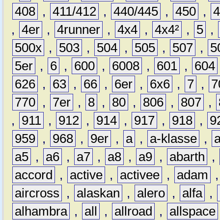
408
,
411/412
,
440/445
,
450
,
,
4er
,
4runner
,
4x4
,
4x4²
,
5
,
500x
,
503
,
504
,
505
,
507
,
5
5er
,
6
,
600
,
6008
,
601
,
604
626
,
63
,
66
,
6er
,
6x6
,
7
,
7
770
,
7er
,
8
,
80
,
806
,
807
,
,
911
,
912
,
914
,
917
,
918
,
9
959
,
968
,
9er
,
a
,
a-klasse
,
a5
,
a6
,
a7
,
a8
,
a9
,
abarth
,
accord
,
active
,
activee
,
adam
aircross
,
alaskan
,
alero
,
alfa
,
alhambra
,
all
,
allroad
,
allspace