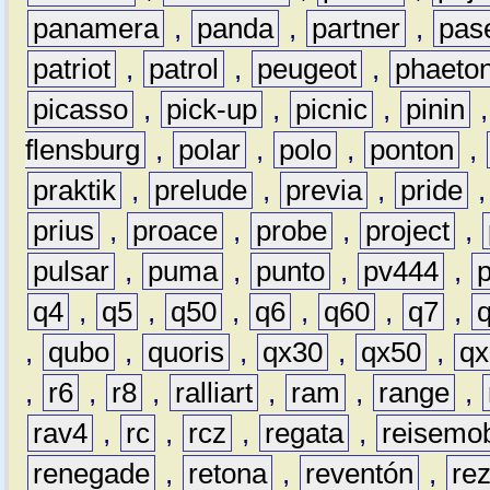
panamera
,
panda
,
partner
,
pas
patriot
,
patrol
,
peugeot
,
phaeto
picasso
,
pick-up
,
picnic
,
pinin
flensburg
,
polar
,
polo
,
ponton
,
praktik
,
prelude
,
previa
,
pride
prius
,
proace
,
probe
,
project
,
pulsar
,
puma
,
punto
,
pv444
,
q4
,
q5
,
q50
,
q6
,
q60
,
q7
,
,
qubo
,
quoris
,
qx30
,
qx50
,
qx
,
r6
,
r8
,
ralliart
,
ram
,
range
,
rav4
,
rc
,
rcz
,
regata
,
reisemob
renegade
,
retona
,
reventón
,
re