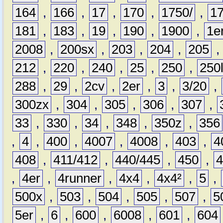
164
,
166
,
17
,
170
,
1750/
,
1
181
,
183
,
19
,
190
,
1900
,
1e
2008
,
200sx
,
203
,
204
,
205
212
,
220
,
240
,
25
,
250
,
250
288
,
29
,
2cv
,
2er
,
3
,
3/20
,
300zx
,
304
,
305
,
306
,
307
,
33
,
330
,
34
,
348
,
350z
,
356
,
4
,
400
,
4007
,
4008
,
403
,
4
408
,
411/412
,
440/445
,
450
,
,
4er
,
4runner
,
4x4
,
4x4²
,
5
,
500x
,
503
,
504
,
505
,
507
,
5
5er
,
6
,
600
,
6008
,
601
,
604