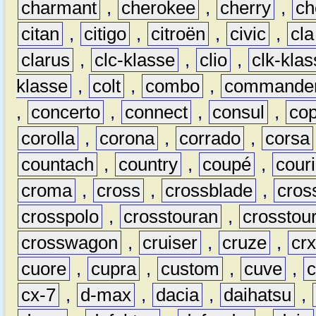
charmant
,
cherokee
,
cherry
,
ch
citan
,
citigo
,
citroën
,
civic
,
cla
clarus
,
clc-klasse
,
clio
,
clk-kla
klasse
,
colt
,
combo
,
commande
,
concerto
,
connect
,
consul
,
co
corolla
,
corona
,
corrado
,
corsa
countach
,
country
,
coupé
,
couri
croma
,
cross
,
crossblade
,
cros
crosspolo
,
crosstouran
,
crosstou
crosswagon
,
cruiser
,
cruze
,
cr
cuore
,
cupra
,
custom
,
cuve
,
cx-7
,
d-max
,
dacia
,
daihatsu
,