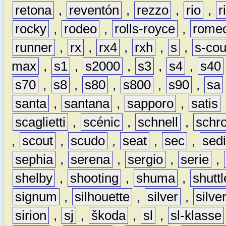
retona
,
reventón
,
rezzo
,
rio
,
r
rocky
,
rodeo
,
rolls-royce
,
rome
runner
,
rx
,
rx4
,
rxh
,
s
,
s-co
max
,
s1
,
s2000
,
s3
,
s4
,
s40
s70
,
s8
,
s80
,
s800
,
s90
,
sa
santa
,
santana
,
sapporo
,
satis
scaglietti
,
scénic
,
schnell
,
schro
,
scout
,
scudo
,
seat
,
sec
,
sedi
sephia
,
serena
,
sergio
,
serie
,
shelby
,
shooting
,
shuma
,
shuttl
signum
,
silhouette
,
silver
,
silve
sirion
,
sj
,
škoda
,
sl
,
sl-klasse