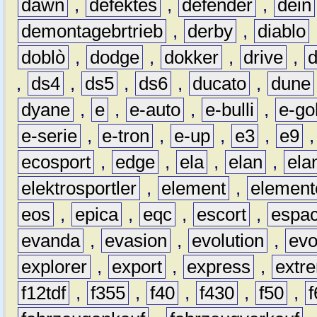
dawn
,
defektes
,
defender
,
dein
demontagebrtrieb
,
derby
,
diablo
doblò
,
dodge
,
dokker
,
drive
,
,
ds4
,
ds5
,
ds6
,
ducato
,
dune
dyane
,
e
,
e-auto
,
e-bulli
,
e-gol
e-serie
,
e-tron
,
e-up
,
e3
,
e9
ecosport
,
edge
,
ela
,
elan
,
ela
elektrosportler
,
element
,
element
eos
,
epica
,
eqc
,
escort
,
espa
evanda
,
evasion
,
evolution
,
ev
explorer
,
export
,
express
,
extr
f12tdf
,
f355
,
f40
,
f430
,
f50
,
f