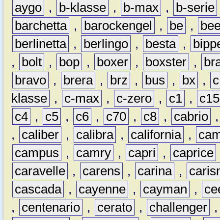
aygo
,
b-klasse
,
b-max
,
b-serie
barchetta
,
barockengel
,
be
,
be
berlinetta
,
berlingo
,
besta
,
bipp
,
bolt
,
bop
,
boxer
,
boxster
,
br
bravo
,
brera
,
brz
,
bus
,
bx
,
c
klasse
,
c-max
,
c-zero
,
c1
,
c15
c4
,
c5
,
c6
,
c70
,
c8
,
cabrio
,
caliber
,
calibra
,
california
,
cam
campus
,
camry
,
capri
,
caprice
caravelle
,
carens
,
carina
,
cari
cascada
,
cayenne
,
cayman
,
ce
,
centenario
,
cerato
,
challenger