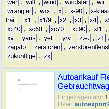
wer
,
will
,
wind
,
windstar
,
wir
wrangler
,
wrx
,
x
,
x-90
,
x-klas
trail
,
x1
,
x1/9
,
x2
,
x3
,
x4
,
x
xc40
,
xc60
,
xc70
,
xc90
,
xl1
,
xv
,
yaris
,
yeti
,
yrv
,
z.e.
,
z1
zagato
,
zerstören
,
zerstörenflen
zukünftige
,
zx
Autoankauf Fl
Gebrauchtwage
Eingetragen am:
1
User:
autoexport