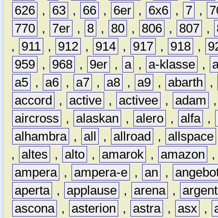
626
,
63
,
66
,
6er
,
6x6
,
7
,
7
770
,
7er
,
8
,
80
,
806
,
807
,
,
911
,
912
,
914
,
917
,
918
,
9
959
,
968
,
9er
,
a
,
a-klasse
,
a5
,
a6
,
a7
,
a8
,
a9
,
abarth
,
accord
,
active
,
activee
,
adam
aircross
,
alaskan
,
alero
,
alfa
,
alhambra
,
all
,
allroad
,
allspace
,
altes
,
alto
,
amarok
,
amazon
ampera
,
ampera-e
,
an
,
angebo
aperta
,
applause
,
arena
,
argen
ascona
,
asterion
,
astra
,
asx
,