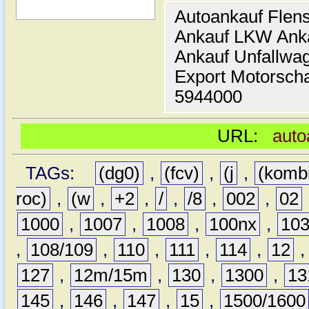
Autoankauf Flen
Ankauf LKW Ank
Ankauf Unfallwa
Export Motorsch
5944000
URL:
auto
TAGs:
(dg0)
,
(fcv)
,
(j
,
(komb
roc)
,
(w
,
+2
,
/
,
/8
,
002
,
02
1000
,
1007
,
1008
,
100nx
,
10
,
108/109
,
110
,
111
,
114
,
12
127
,
12m/15m
,
130
,
1300
,
13
145
,
146
,
147
,
15
,
1500/1600