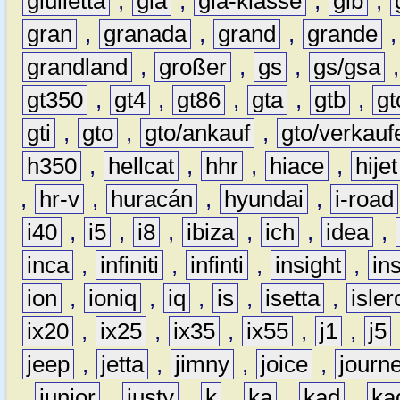
giulietta
,
gla
,
gla-klasse
,
glb
,
gran
,
granada
,
grand
,
grande
grandland
,
großer
,
gs
,
gs/gsa
gt350
,
gt4
,
gt86
,
gta
,
gtb
,
gt
gti
,
gto
,
gto/ankauf
,
gto/verkauf
h350
,
hellcat
,
hhr
,
hiace
,
hijet
,
hr-v
,
huracán
,
hyundai
,
i-road
i40
,
i5
,
i8
,
ibiza
,
ich
,
idea
,
inca
,
infiniti
,
infinti
,
insight
,
in
ion
,
ioniq
,
iq
,
is
,
isetta
,
isler
ix20
,
ix25
,
ix35
,
ix55
,
j1
,
j5
jeep
,
jetta
,
jimny
,
joice
,
journ
,
junior
,
justy
,
k
,
ka
,
kad
,
ka