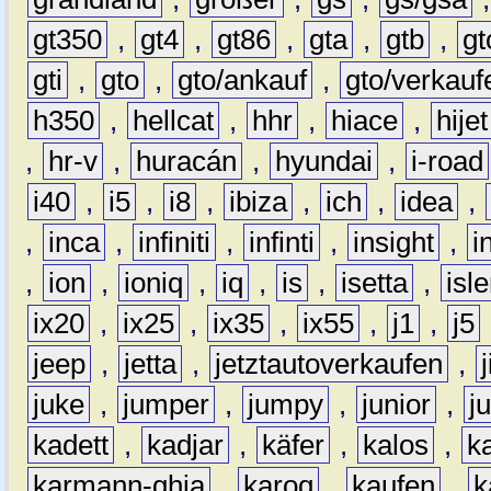
gt350
,
gt4
,
gt86
,
gta
,
gtb
,
gt
gti
,
gto
,
gto/ankauf
,
gto/verkauf
h350
,
hellcat
,
hhr
,
hiace
,
hijet
,
hr-v
,
huracán
,
hyundai
,
i-road
i40
,
i5
,
i8
,
ibiza
,
ich
,
idea
,
,
inca
,
infiniti
,
infinti
,
insight
,
i
,
ion
,
ioniq
,
iq
,
is
,
isetta
,
isl
ix20
,
ix25
,
ix35
,
ix55
,
j1
,
j5
jeep
,
jetta
,
jetztautoverkaufen
,
juke
,
jumper
,
jumpy
,
junior
,
j
kadett
,
kadjar
,
käfer
,
kalos
,
k
karmann-ghia
,
karoq
,
kaufen
,
k