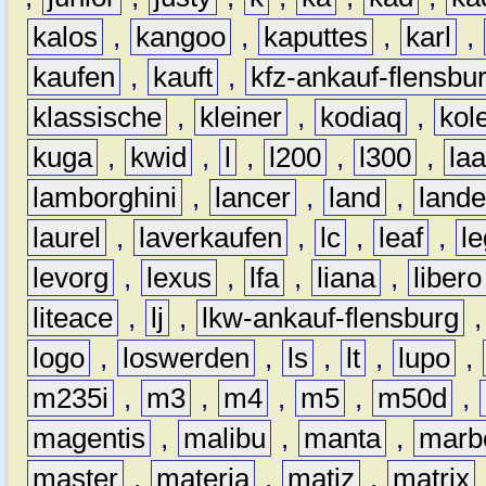
kalos
,
kangoo
,
kaputtes
,
karl
,
kaufen
,
kauft
,
kfz-ankauf-flensbu
klassische
,
kleiner
,
kodiaq
,
kol
kuga
,
kwid
,
l
,
l200
,
l300
,
la
lamborghini
,
lancer
,
land
,
lande
laurel
,
laverkaufen
,
lc
,
leaf
,
l
levorg
,
lexus
,
lfa
,
liana
,
libero
liteace
,
lj
,
lkw-ankauf-flensburg
logo
,
loswerden
,
ls
,
lt
,
lupo
,
m235i
,
m3
,
m4
,
m5
,
m50d
,
magentis
,
malibu
,
manta
,
marb
master
,
materia
,
matiz
,
matrix