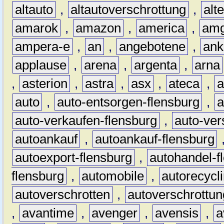
altauto
,
altautoverschrottung
,
alt
amarok
,
amazon
,
america
,
am
ampera-e
,
an
,
angebotene
,
ank
applause
,
arena
,
argenta
,
arna
,
asterion
,
astra
,
asx
,
ateca
,
a
auto
,
auto-entsorgen-flensburg
,
a
auto-verkaufen-flensburg
,
auto-ver
autoankauf
,
autoankauf-flensburg
autoexport-flensburg
,
autohandel-f
flensburg
,
automobile
,
autorecycl
autoverschrotten
,
autoverschrottun
,
avantime
,
avenger
,
avensis
,
a