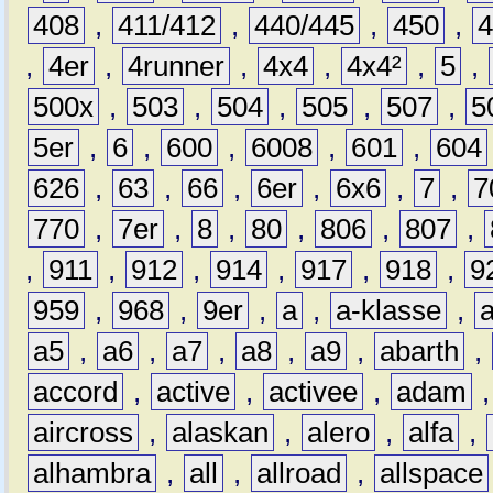
408
,
411/412
,
440/445
,
450
,
,
4er
,
4runner
,
4x4
,
4x4²
,
5
,
500x
,
503
,
504
,
505
,
507
,
5
5er
,
6
,
600
,
6008
,
601
,
604
626
,
63
,
66
,
6er
,
6x6
,
7
,
7
770
,
7er
,
8
,
80
,
806
,
807
,
,
911
,
912
,
914
,
917
,
918
,
9
959
,
968
,
9er
,
a
,
a-klasse
,
a5
,
a6
,
a7
,
a8
,
a9
,
abarth
,
accord
,
active
,
activee
,
adam
aircross
,
alaskan
,
alero
,
alfa
,
alhambra
,
all
,
allroad
,
allspace