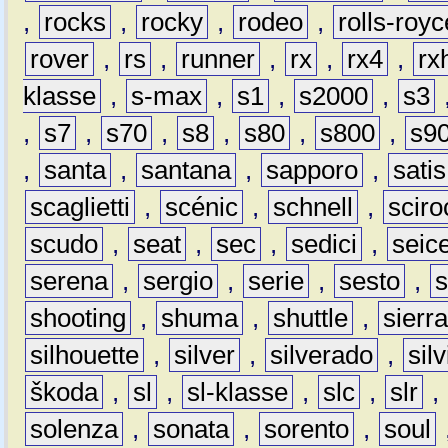
,
rocks
,
rocky
,
rodeo
,
rolls-royc
rover
,
rs
,
runner
,
rx
,
rx4
,
rx
klasse
,
s-max
,
s1
,
s2000
,
s3
,
s7
,
s70
,
s8
,
s80
,
s800
,
s9
,
santa
,
santana
,
sapporo
,
satis
scaglietti
,
scénic
,
schnell
,
sciro
scudo
,
seat
,
sec
,
sedici
,
seic
serena
,
sergio
,
serie
,
sesto
,
shooting
,
shuma
,
shuttle
,
sierr
silhouette
,
silver
,
silverado
,
silv
škoda
,
sl
,
sl-klasse
,
slc
,
slr
,
solenza
,
sonata
,
sorento
,
soul