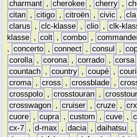
charmant
,
cherokee
,
cherry
,
ch
citan
,
citigo
,
citroën
,
civic
,
cla
clarus
,
clc-klasse
,
clio
,
clk-kla
klasse
,
colt
,
combo
,
commande
,
concerto
,
connect
,
consul
,
co
corolla
,
corona
,
corrado
,
corsa
countach
,
country
,
coupé
,
couri
croma
,
cross
,
crossblade
,
cros
crosspolo
,
crosstouran
,
crosstou
crosswagon
,
cruiser
,
cruze
,
cr
cuore
,
cupra
,
custom
,
cuve
,
cx-7
,
d-max
,
dacia
,
daihatsu
,