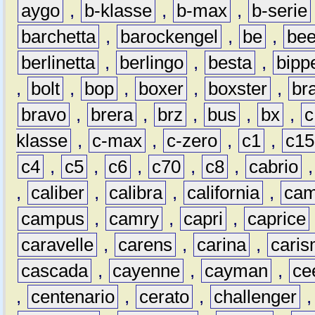
aygo
,
b-klasse
,
b-max
,
b-serie
barchetta
,
barockengel
,
be
,
be
berlinetta
,
berlingo
,
besta
,
bipp
,
bolt
,
bop
,
boxer
,
boxster
,
br
bravo
,
brera
,
brz
,
bus
,
bx
,
c
klasse
,
c-max
,
c-zero
,
c1
,
c15
c4
,
c5
,
c6
,
c70
,
c8
,
cabrio
,
caliber
,
calibra
,
california
,
cam
campus
,
camry
,
capri
,
caprice
caravelle
,
carens
,
carina
,
cari
cascada
,
cayenne
,
cayman
,
ce
,
centenario
,
cerato
,
challenger