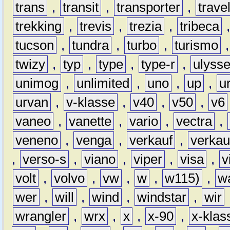
trans
,
transit
,
transporter
,
travel
trekking
,
trevis
,
trezia
,
tribeca
tucson
,
tundra
,
turbo
,
turismo
twizy
,
typ
,
type
,
type-r
,
ulyss
unimog
,
unlimited
,
uno
,
up
,
u
urvan
,
v-klasse
,
v40
,
v50
,
v6
vaneo
,
vanette
,
vario
,
vectra
,
veneno
,
venga
,
verkauf
,
verkau
,
verso-s
,
viano
,
viper
,
visa
,
v
volt
,
volvo
,
vw
,
w
,
w115)
,
w
wer
,
will
,
wind
,
windstar
,
wir
wrangler
,
wrx
,
x
,
x-90
,
x-klas