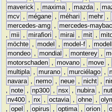
maverick
,
maxima
,
mazda
,
ma
mcv
,
mégane
,
méhari
,
mehr
,
mercedes-amg
,
mercedes-mayba
,
mii
,
mirafiori
,
mirai
,
mit
,
mit
möchte
,
model
,
model-f
,
model
mondeo
,
mondial
,
monterey
,
m
motorschaden
,
movano
,
move
,
multipla
,
murano
,
murciélago
,
navara
,
nemo
,
neue
,
nicht
,
ni
,
note
,
np300
,
nsx
,
nubira
,
nu
nv400
,
nx
,
octavia
,
ohne
,
oly
,
opel
,
opirus
,
optima
,
orion
,