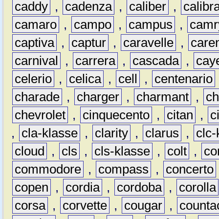
caddy
,
cadenza
,
caliber
,
calibr
camaro
,
campo
,
campus
,
camr
captiva
,
captur
,
caravelle
,
care
carnival
,
carrera
,
cascada
,
cay
celerio
,
celica
,
cell
,
centenario
charade
,
charger
,
charmant
,
ch
chevrolet
,
cinquecento
,
citan
,
c
,
cla-klasse
,
clarity
,
clarus
,
clc-
cloud
,
cls
,
cls-klasse
,
colt
,
c
commodore
,
compass
,
concerto
copen
,
cordia
,
cordoba
,
corolla
corsa
,
corvette
,
cougar
,
counta