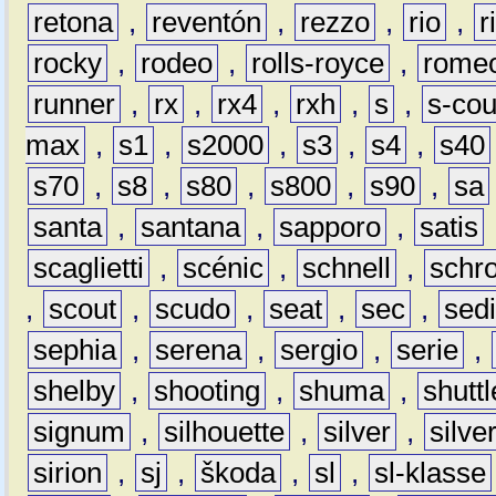
retona
,
reventón
,
rezzo
,
rio
,
r
rocky
,
rodeo
,
rolls-royce
,
rome
runner
,
rx
,
rx4
,
rxh
,
s
,
s-co
max
,
s1
,
s2000
,
s3
,
s4
,
s40
s70
,
s8
,
s80
,
s800
,
s90
,
sa
santa
,
santana
,
sapporo
,
satis
scaglietti
,
scénic
,
schnell
,
schro
,
scout
,
scudo
,
seat
,
sec
,
sedi
sephia
,
serena
,
sergio
,
serie
,
shelby
,
shooting
,
shuma
,
shuttl
signum
,
silhouette
,
silver
,
silve
sirion
,
sj
,
škoda
,
sl
,
sl-klasse