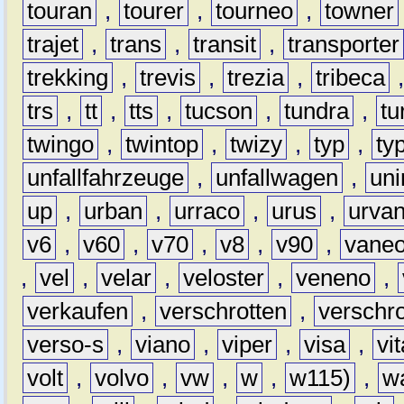
touran
,
tourer
,
tourneo
,
towner
trajet
,
trans
,
transit
,
transporter
trekking
,
trevis
,
trezia
,
tribeca
trs
,
tt
,
tts
,
tucson
,
tundra
,
tu
twingo
,
twintop
,
twizy
,
typ
,
ty
unfallfahrzeuge
,
unfallwagen
,
un
up
,
urban
,
urraco
,
urus
,
urva
v6
,
v60
,
v70
,
v8
,
v90
,
vane
,
vel
,
velar
,
veloster
,
veneno
,
verkaufen
,
verschrotten
,
verschro
verso-s
,
viano
,
viper
,
visa
,
vi
volt
,
volvo
,
vw
,
w
,
w115)
,
w