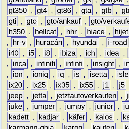
gt350
,
gt4
,
gt86
,
gta
,
gtb
,
gt
gti
,
gto
,
gto/ankauf
,
gto/verkauf
h350
,
hellcat
,
hhr
,
hiace
,
hijet
,
hr-v
,
huracán
,
hyundai
,
i-road
i40
,
i5
,
i8
,
ibiza
,
ich
,
idea
,
,
inca
,
infiniti
,
infinti
,
insight
,
i
,
ion
,
ioniq
,
iq
,
is
,
isetta
,
isl
ix20
,
ix25
,
ix35
,
ix55
,
j1
,
j5
jeep
,
jetta
,
jetztautoverkaufen
,
juke
,
jumper
,
jumpy
,
junior
,
j
kadett
,
kadjar
,
käfer
,
kalos
,
k
karmann-ghia
,
karoq
,
kaufen
,
k