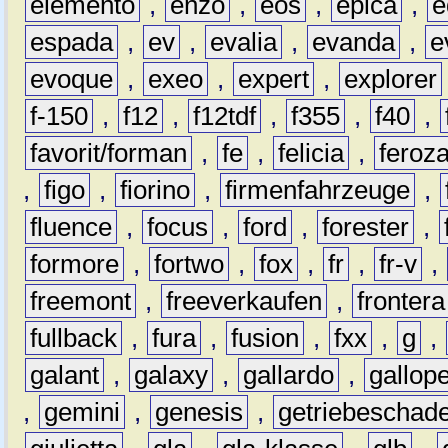
elemento
,
enzo
,
eos
,
epica
,
e
espada
,
ev
,
evalia
,
evanda
,
e
evoque
,
exeo
,
expert
,
explorer
f-150
,
f12
,
f12tdf
,
f355
,
f40
,
favorit/forman
,
fe
,
felicia
,
feroz
,
figo
,
fiorino
,
firmenfahrzeuge
,
fluence
,
focus
,
ford
,
forester
,
formore
,
fortwo
,
fox
,
fr
,
fr-v
,
freemont
,
freeverkaufen
,
frontera
fullback
,
fura
,
fusion
,
fxx
,
g
,
galant
,
galaxy
,
gallardo
,
gallop
,
gemini
,
genesis
,
getriebeschad