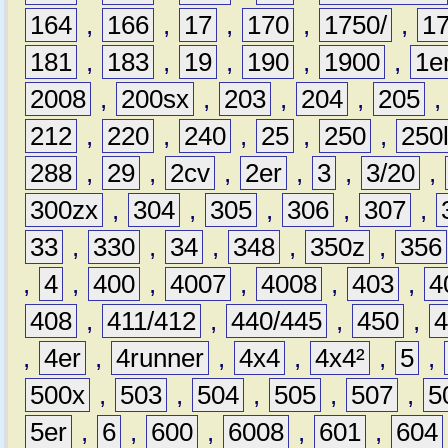
164
,
166
,
17
,
170
,
1750/
,
1
181
,
183
,
19
,
190
,
1900
,
1e
2008
,
200sx
,
203
,
204
,
205
212
,
220
,
240
,
25
,
250
,
250
288
,
29
,
2cv
,
2er
,
3
,
3/20
,
300zx
,
304
,
305
,
306
,
307
,
33
,
330
,
34
,
348
,
350z
,
356
,
4
,
400
,
4007
,
4008
,
403
,
4
408
,
411/412
,
440/445
,
450
,
,
4er
,
4runner
,
4x4
,
4x4²
,
5
,
500x
,
503
,
504
,
505
,
507
,
5
5er
,
6
,
600
,
6008
,
601
,
604