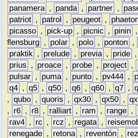
panamera
,
panda
,
partner
,
pas
patriot
,
patrol
,
peugeot
,
phaeto
picasso
,
pick-up
,
picnic
,
pinin
flensburg
,
polar
,
polo
,
ponton
,
praktik
,
prelude
,
previa
,
pride
prius
,
proace
,
probe
,
project
,
pulsar
,
puma
,
punto
,
pv444
,
q4
,
q5
,
q50
,
q6
,
q60
,
q7
,
,
qubo
,
quoris
,
qx30
,
qx50
,
qx
,
r6
,
r8
,
ralliart
,
ram
,
range
,
rav4
,
rc
,
rcz
,
regata
,
reisemob
renegade
,
retona
,
reventón
,
re