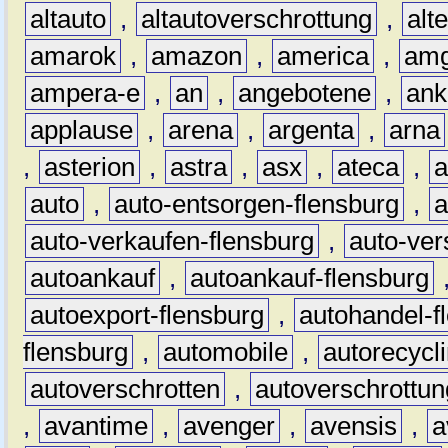
altauto
,
altautoverschrottung
,
alt
amarok
,
amazon
,
america
,
am
ampera-e
,
an
,
angebotene
,
ank
applause
,
arena
,
argenta
,
arna
,
asterion
,
astra
,
asx
,
ateca
,
a
auto
,
auto-entsorgen-flensburg
,
a
auto-verkaufen-flensburg
,
auto-ver
autoankauf
,
autoankauf-flensburg
autoexport-flensburg
,
autohandel-f
flensburg
,
automobile
,
autorecycl
autoverschrotten
,
autoverschrottun
,
avantime
,
avenger
,
avensis
,
a