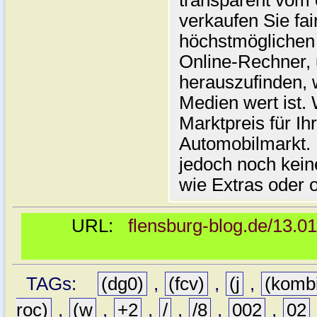
transparent vom 
verkaufen Sie fai
höchstmöglichen 
Online-Rechner,
herauszufinden, w
Medien wert ist. 
Marktpreis für I
Automobilmarkt. 
jedoch noch kein
wie Extras oder 
URL:
flensburg-blog.de/13.0
TAGs:
(dg0)
,
(fcv)
,
(j
,
(komb
roc)
,
(w
,
+2
,
/
,
/8
,
002
,
02