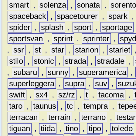
smart
,
solenza
,
sonata
,
sorent
spaceback
,
spacetourer
,
spark
spider
,
splash
,
sport
,
sportage
sportsvan
,
sprint
,
sprinter
,
spyd
,
ssr
,
st
,
star
,
starion
,
starlet
stilo
,
stonic
,
strada
,
stradale
,
,
subaru
,
sunny
,
superamerica
,
superleggera
,
supra
,
suv
,
suzu
swift
,
sx4
,
sz/rz
,
t
,
tacoma
,
taro
,
taunus
,
tc
,
tempra
,
tepe
terracan
,
terrain
,
terrano
,
testa
tiguan
,
tiida
,
tino
,
tipo
,
toledo