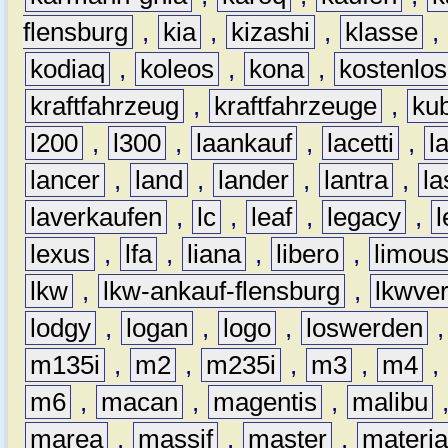
flensburg
,
kia
,
kizashi
,
klasse
,
kodiaq
,
koleos
,
kona
,
kostenlos
kraftfahrzeug
,
kraftfahrzeuge
,
kub
l200
,
l300
,
laankauf
,
lacetti
,
l
lancer
,
land
,
lander
,
lantra
,
la
laverkaufen
,
lc
,
leaf
,
legacy
,
lexus
,
lfa
,
liana
,
libero
,
limous
lkw
,
lkw-ankauf-flensburg
,
lkwver
lodgy
,
logan
,
logo
,
loswerden
m135i
,
m2
,
m235i
,
m3
,
m4
,
m6
,
macan
,
magentis
,
malibu
marea
,
massif
,
master
,
materi