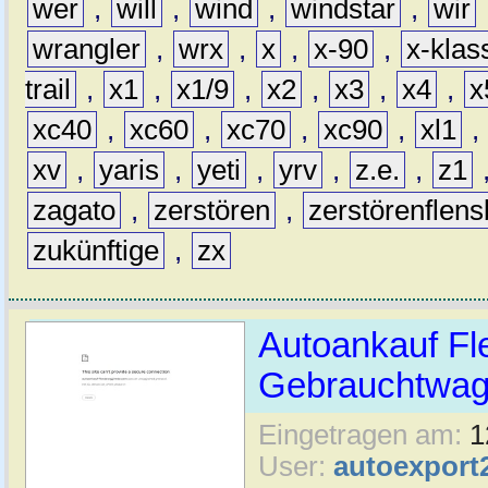
wer
,
will
,
wind
,
windstar
,
wir
wrangler
,
wrx
,
x
,
x-90
,
x-klas
trail
,
x1
,
x1/9
,
x2
,
x3
,
x4
,
x
xc40
,
xc60
,
xc70
,
xc90
,
xl1
,
xv
,
yaris
,
yeti
,
yrv
,
z.e.
,
z1
zagato
,
zerstören
,
zerstörenflen
zukünftige
,
zx
Autoankauf Fl
Gebrauchtwage
Eingetragen am:
1
User:
autoexport