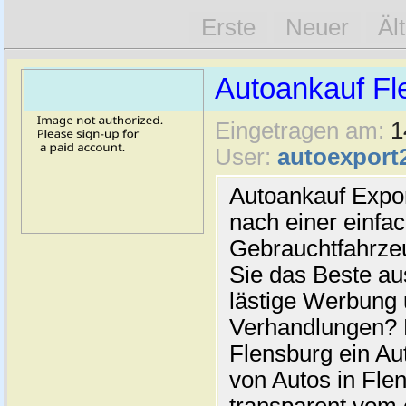
Erste
Neuer
Äl
Autoankauf Fl
Eingetragen am:
1
User:
autoexport
Autoankauf Expo
nach einer einfac
Gebrauchtfahrze
Sie das Beste au
lästige Werbung
Verhandlungen? 
Flensburg ein Au
von Autos in Flen