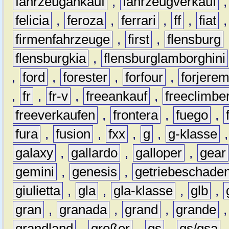
fahrzeugankauf
,
fahrzeugverkauf
felicia
,
feroza
,
ferrari
,
ff
,
fiat
firmenfahrzeuge
,
first
,
flensburg
flensburgkia
,
flensburglamborghini
,
ford
,
forester
,
forfour
,
forjere
,
fr
,
fr-v
,
freeankauf
,
freeclimbe
freeverkaufen
,
frontera
,
fuego
,
fura
,
fusion
,
fxx
,
g
,
g-klasse
galaxy
,
gallardo
,
galloper
,
gear
gemini
,
genesis
,
getriebeschade
giulietta
,
gla
,
gla-klasse
,
glb
,
gran
,
granada
,
grand
,
grande
grandland
,
großer
,
gs
,
gs/gsa