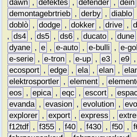
dawn
,
defektes
,
defender
,
dein
demontagebrtrieb
,
derby
,
diablo
doblò
,
dodge
,
dokker
,
drive
,
,
ds4
,
ds5
,
ds6
,
ducato
,
dune
dyane
,
e
,
e-auto
,
e-bulli
,
e-gol
e-serie
,
e-tron
,
e-up
,
e3
,
e9
ecosport
,
edge
,
ela
,
elan
,
ela
elektrosportler
,
element
,
element
eos
,
epica
,
eqc
,
escort
,
espa
evanda
,
evasion
,
evolution
,
ev
explorer
,
export
,
express
,
extr
f12tdf
,
f355
,
f40
,
f430
,
f50
,
f