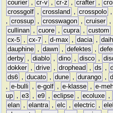
courier
,
cr-v
,
cr-z
,
crafter
,
cr
crossgolf
,
crossland
,
crosspolo
,
crossup
,
crosswagon
,
cruiser
,
cullinan
,
cuore
,
cupra
,
custom
cx-5
,
cx-7
,
d-max
,
dacia
,
dai
dauphine
,
dawn
,
defektes
,
defe
derby
,
diablo
,
dino
,
disco
,
dis
dokker
,
drive
,
drophead
,
ds
,
ds6
,
ducato
,
dune
,
durango
,
,
e-bulli
,
e-golf
,
e-klasse
,
e-meh
up
,
e3
,
e9
,
eclipse
,
ecoluxe
,
elan
,
elantra
,
elc
,
electric
,
ele