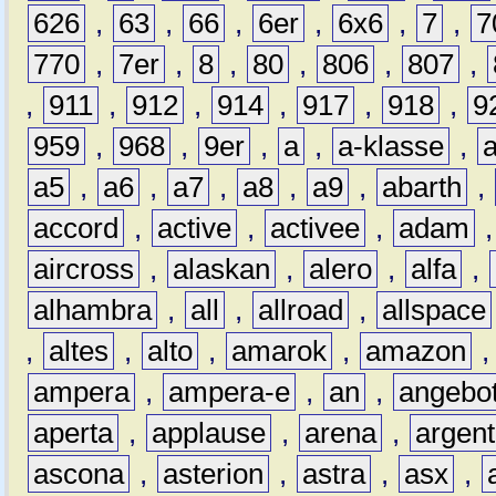
626
,
63
,
66
,
6er
,
6x6
,
7
,
7
770
,
7er
,
8
,
80
,
806
,
807
,
,
911
,
912
,
914
,
917
,
918
,
9
959
,
968
,
9er
,
a
,
a-klasse
,
a5
,
a6
,
a7
,
a8
,
a9
,
abarth
,
accord
,
active
,
activee
,
adam
aircross
,
alaskan
,
alero
,
alfa
,
alhambra
,
all
,
allroad
,
allspace
,
altes
,
alto
,
amarok
,
amazon
ampera
,
ampera-e
,
an
,
angebo
aperta
,
applause
,
arena
,
argen
ascona
,
asterion
,
astra
,
asx
,