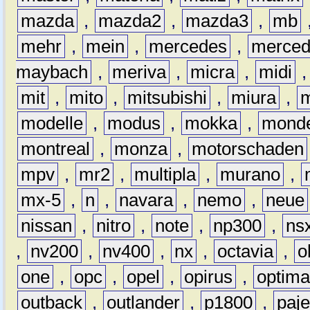
mazda
,
mazda2
,
mazda3
,
mb
mehr
,
mein
,
mercedes
,
merce
maybach
,
meriva
,
micra
,
midi
mit
,
mito
,
mitsubishi
,
miura
,
modelle
,
modus
,
mokka
,
mond
montreal
,
monza
,
motorschaden
mpv
,
mr2
,
multipla
,
murano
,
mx-5
,
n
,
navara
,
nemo
,
neue
nissan
,
nitro
,
note
,
np300
,
ns
,
nv200
,
nv400
,
nx
,
octavia
,
o
one
,
opc
,
opel
,
opirus
,
optim
outback
,
outlander
,
p1800
,
paje