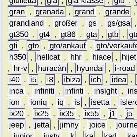
giulietta
,
gla
,
gla-klasse
,
glb
,
gran
,
granada
,
grand
,
grande
grandland
,
großer
,
gs
,
gs/gsa
gt350
,
gt4
,
gt86
,
gta
,
gtb
,
gt
gti
,
gto
,
gto/ankauf
,
gto/verkauf
h350
,
hellcat
,
hhr
,
hiace
,
hijet
,
hr-v
,
huracán
,
hyundai
,
i-road
i40
,
i5
,
i8
,
ibiza
,
ich
,
idea
,
inca
,
infiniti
,
infinti
,
insight
,
in
ion
,
ioniq
,
iq
,
is
,
isetta
,
isler
ix20
,
ix25
,
ix35
,
ix55
,
j1
,
j5
jeep
,
jetta
,
jimny
,
joice
,
journ
,
junior
,
justy
,
k
,
ka
,
kad
,
ka