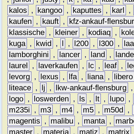
kalos
,
kangoo
,
kaputtes
,
karl
,
kaufen
,
kauft
,
kfz-ankauf-flensbu
klassische
,
kleiner
,
kodiaq
,
kol
kuga
,
kwid
,
l
,
l200
,
l300
,
la
lamborghini
,
lancer
,
land
,
lande
laurel
,
laverkaufen
,
lc
,
leaf
,
l
levorg
,
lexus
,
lfa
,
liana
,
libero
liteace
,
lj
,
lkw-ankauf-flensburg
logo
,
loswerden
,
ls
,
lt
,
lupo
,
m235i
,
m3
,
m4
,
m5
,
m50d
,
magentis
,
malibu
,
manta
,
marb
master
,
materia
,
matiz
,
matrix