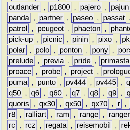
outlander
,
p1800
,
pajero
,
pajun
panda
,
partner
,
paseo
,
passat
patrol
,
peugeot
,
phaeton
,
phan
pick-up
,
picnic
,
pinin
,
pixo
,
p
polar
,
polo
,
ponton
,
pony
,
por
prelude
,
previa
,
pride
,
primasta
proace
,
probe
,
project
,
prologu
puma
,
punto
,
pv444
,
pv445
,
q50
,
q6
,
q60
,
q7
,
q8
,
q9
,
quoris
,
qx30
,
qx50
,
qx70
,
r
,
r8
,
ralliart
,
ram
,
range
,
range
rc
,
rcz
,
regata
,
reisemobil
,
re