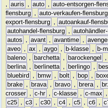
,
auris
,
auto
,
auto-entsorgen-flen
flensburg
,
auto-verkaufen-flensburg
export-flensburg
,
autoankauf-flensb
autohandel-flensburg
,
autohändler-
autos
,
avant
,
avantime
,
avenge
aveo
,
ax
,
aygo
,
b-klasse
,
b-m
baleno
,
barchetta
,
barockengel
berlina
,
berlinetta
,
berlingo
,
bes
bluebird
,
bmw
,
bolt
,
bop
,
box
brake
,
brava
,
bravo
,
brera
,
br
crosser
,
c-hr
,
c-klasse
,
c-max
c25
,
c3
,
c30
,
c4
,
c5
,
c6
,
c