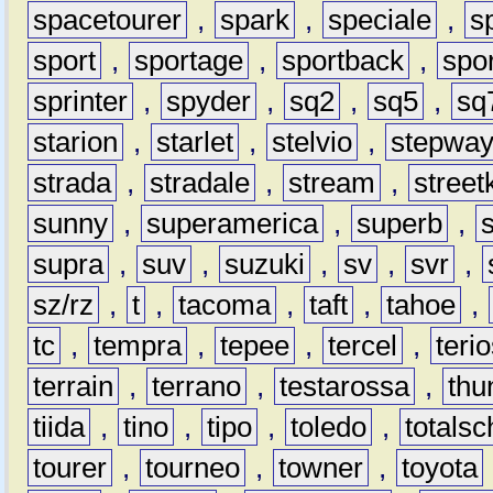
spacetourer
,
spark
,
speciale
,
s
sport
,
sportage
,
sportback
,
spo
sprinter
,
spyder
,
sq2
,
sq5
,
sq
starion
,
starlet
,
stelvio
,
stepwa
strada
,
stradale
,
stream
,
street
sunny
,
superamerica
,
superb
,
supra
,
suv
,
suzuki
,
sv
,
svr
,
sz/rz
,
t
,
tacoma
,
taft
,
tahoe
,
tc
,
tempra
,
tepee
,
tercel
,
teri
terrain
,
terrano
,
testarossa
,
thu
tiida
,
tino
,
tipo
,
toledo
,
totals
tourer
,
tourneo
,
towner
,
toyota