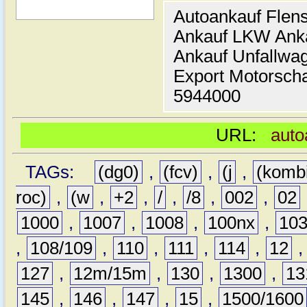
Autoankauf Flen
Ankauf LKW Ank
Ankauf Unfallwa
Export Motorsch
5944000
URL:
auto
TAGs:
(dg0)
,
(fcv)
,
(j
,
(komb
roc)
,
(w
,
+2
,
/
,
/8
,
002
,
02
1000
,
1007
,
1008
,
100nx
,
10
,
108/109
,
110
,
111
,
114
,
12
127
,
12m/15m
,
130
,
1300
,
13
145
,
146
,
147
,
15
,
1500/1600