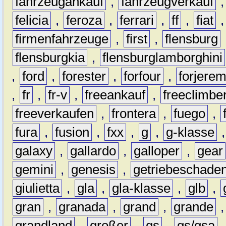
fahrzeugankauf
,
fahrzeugverkauf
felicia
,
feroza
,
ferrari
,
ff
,
fiat
firmenfahrzeuge
,
first
,
flensburg
flensburgkia
,
flensburglamborghini
,
ford
,
forester
,
forfour
,
forjere
,
fr
,
fr-v
,
freeankauf
,
freeclimbe
freeverkaufen
,
frontera
,
fuego
,
fura
,
fusion
,
fxx
,
g
,
g-klasse
galaxy
,
gallardo
,
galloper
,
gear
gemini
,
genesis
,
getriebeschade
giulietta
,
gla
,
gla-klasse
,
glb
,
gran
,
granada
,
grand
,
grande
grandland
,
großer
,
gs
,
gs/gsa