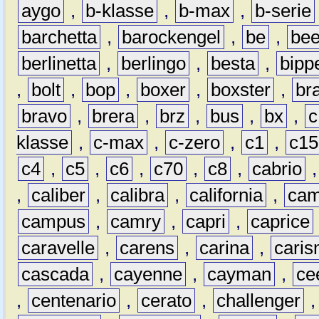
aygo
,
b-klasse
,
b-max
,
b-serie
barchetta
,
barockengel
,
be
,
be
berlinetta
,
berlingo
,
besta
,
bipp
,
bolt
,
bop
,
boxer
,
boxster
,
br
bravo
,
brera
,
brz
,
bus
,
bx
,
c
klasse
,
c-max
,
c-zero
,
c1
,
c15
c4
,
c5
,
c6
,
c70
,
c8
,
cabrio
,
caliber
,
calibra
,
california
,
cam
campus
,
camry
,
capri
,
caprice
caravelle
,
carens
,
carina
,
cari
cascada
,
cayenne
,
cayman
,
ce
,
centenario
,
cerato
,
challenger