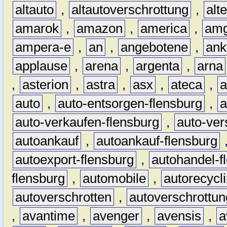
altauto
,
altautoverschrottung
,
alt
amarok
,
amazon
,
america
,
am
ampera-e
,
an
,
angebotene
,
ank
applause
,
arena
,
argenta
,
arna
,
asterion
,
astra
,
asx
,
ateca
,
a
auto
,
auto-entsorgen-flensburg
,
a
auto-verkaufen-flensburg
,
auto-ver
autoankauf
,
autoankauf-flensburg
autoexport-flensburg
,
autohandel-f
flensburg
,
automobile
,
autorecycl
autoverschrotten
,
autoverschrottun
,
avantime
,
avenger
,
avensis
,
a