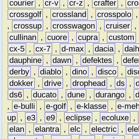
courier
,
cr-v
,
cr-z
,
crafter
,
cr
crossgolf
,
crossland
,
crosspolo
,
crossup
,
crosswagon
,
cruiser
,
cullinan
,
cuore
,
cupra
,
custom
cx-5
,
cx-7
,
d-max
,
dacia
,
dai
dauphine
,
dawn
,
defektes
,
defe
derby
,
diablo
,
dino
,
disco
,
dis
dokker
,
drive
,
drophead
,
ds
,
ds6
,
ducato
,
dune
,
durango
,
,
e-bulli
,
e-golf
,
e-klasse
,
e-meh
up
,
e3
,
e9
,
eclipse
,
ecoluxe
,
elan
,
elantra
,
elc
,
electric
,
ele