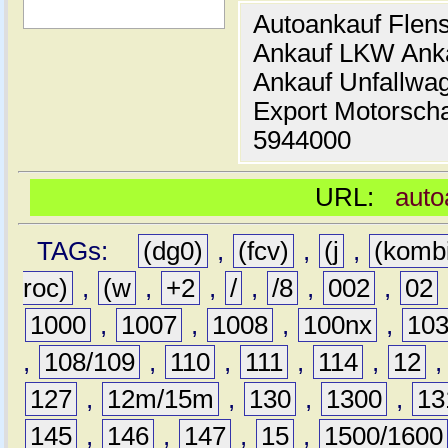
Autoankauf Flen
Ankauf LKW Ank
Ankauf Unfallwa
Export Motorsch
5944000
URL:
auto
TAGs:
(dg0)
,
(fcv)
,
(j
,
(komb
roc)
,
(w
,
+2
,
/
,
/8
,
002
,
02
1000
,
1007
,
1008
,
100nx
,
10
,
108/109
,
110
,
111
,
114
,
12
127
,
12m/15m
,
130
,
1300
,
13
145
,
146
,
147
,
15
,
1500/1600