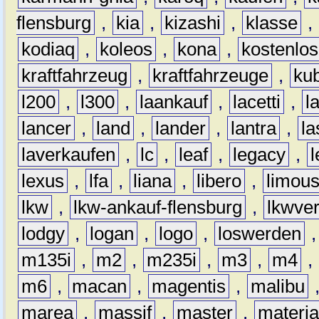
flensburg
,
kia
,
kizashi
,
klasse
,
kodiaq
,
koleos
,
kona
,
kostenlos
kraftfahrzeug
,
kraftfahrzeuge
,
kub
l200
,
l300
,
laankauf
,
lacetti
,
l
lancer
,
land
,
lander
,
lantra
,
la
laverkaufen
,
lc
,
leaf
,
legacy
,
lexus
,
lfa
,
liana
,
libero
,
limous
lkw
,
lkw-ankauf-flensburg
,
lkwver
lodgy
,
logan
,
logo
,
loswerden
m135i
,
m2
,
m235i
,
m3
,
m4
,
m6
,
macan
,
magentis
,
malibu
marea
,
massif
,
master
,
materi