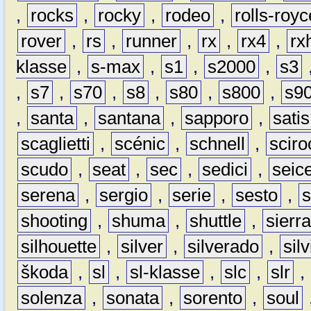
,
rocks
,
rocky
,
rodeo
,
rolls-royc
rover
,
rs
,
runner
,
rx
,
rx4
,
rx
klasse
,
s-max
,
s1
,
s2000
,
s3
,
s7
,
s70
,
s8
,
s80
,
s800
,
s9
,
santa
,
santana
,
sapporo
,
satis
scaglietti
,
scénic
,
schnell
,
sciro
scudo
,
seat
,
sec
,
sedici
,
seic
serena
,
sergio
,
serie
,
sesto
,
shooting
,
shuma
,
shuttle
,
sierr
silhouette
,
silver
,
silverado
,
silv
škoda
,
sl
,
sl-klasse
,
slc
,
slr
,
solenza
,
sonata
,
sorento
,
soul