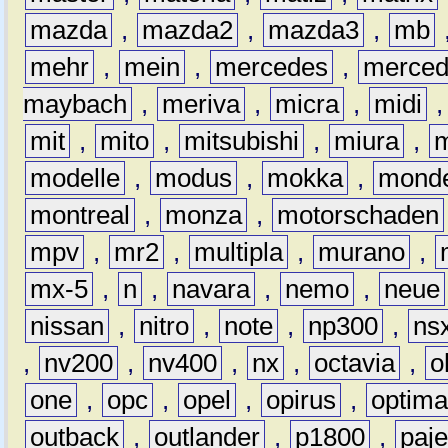
mazda
,
mazda2
,
mazda3
,
mb
mehr
,
mein
,
mercedes
,
merce
maybach
,
meriva
,
micra
,
midi
mit
,
mito
,
mitsubishi
,
miura
,
modelle
,
modus
,
mokka
,
mond
montreal
,
monza
,
motorschaden
mpv
,
mr2
,
multipla
,
murano
,
mx-5
,
n
,
navara
,
nemo
,
neue
nissan
,
nitro
,
note
,
np300
,
ns
,
nv200
,
nv400
,
nx
,
octavia
,
o
one
,
opc
,
opel
,
opirus
,
optim
outback
,
outlander
,
p1800
,
paje