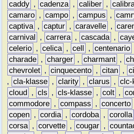
caddy
,
cadenza
,
caliber
,
calibr
camaro
,
campo
,
campus
,
camr
captiva
,
captur
,
caravelle
,
care
carnival
,
carrera
,
cascada
,
cay
celerio
,
celica
,
cell
,
centenario
charade
,
charger
,
charmant
,
ch
chevrolet
,
cinquecento
,
citan
,
c
,
cla-klasse
,
clarity
,
clarus
,
clc-
cloud
,
cls
,
cls-klasse
,
colt
,
c
commodore
,
compass
,
concerto
copen
,
cordia
,
cordoba
,
corolla
corsa
,
corvette
,
cougar
,
counta