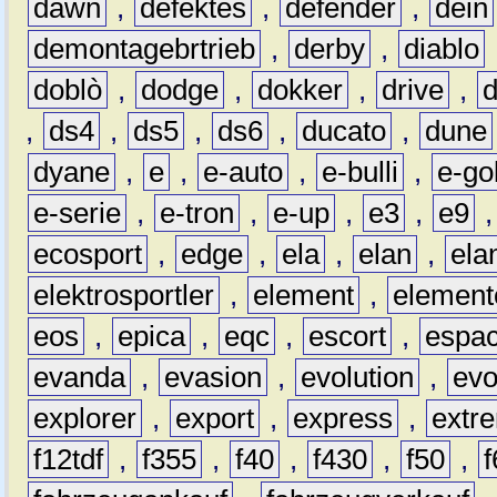
dawn
,
defektes
,
defender
,
dein
demontagebrtrieb
,
derby
,
diablo
doblò
,
dodge
,
dokker
,
drive
,
,
ds4
,
ds5
,
ds6
,
ducato
,
dune
dyane
,
e
,
e-auto
,
e-bulli
,
e-gol
e-serie
,
e-tron
,
e-up
,
e3
,
e9
ecosport
,
edge
,
ela
,
elan
,
ela
elektrosportler
,
element
,
element
eos
,
epica
,
eqc
,
escort
,
espa
evanda
,
evasion
,
evolution
,
ev
explorer
,
export
,
express
,
extr
f12tdf
,
f355
,
f40
,
f430
,
f50
,
f