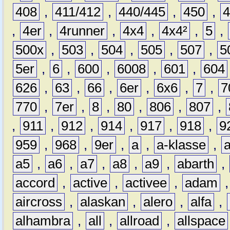
408
,
411/412
,
440/445
,
450
,
,
4er
,
4runner
,
4x4
,
4x4²
,
5
,
500x
,
503
,
504
,
505
,
507
,
5
5er
,
6
,
600
,
6008
,
601
,
604
626
,
63
,
66
,
6er
,
6x6
,
7
,
7
770
,
7er
,
8
,
80
,
806
,
807
,
,
911
,
912
,
914
,
917
,
918
,
9
959
,
968
,
9er
,
a
,
a-klasse
,
a5
,
a6
,
a7
,
a8
,
a9
,
abarth
,
accord
,
active
,
activee
,
adam
aircross
,
alaskan
,
alero
,
alfa
,
alhambra
,
all
,
allroad
,
allspace