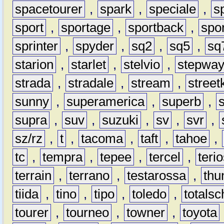
spacetourer
,
spark
,
speciale
,
s
sport
,
sportage
,
sportback
,
spo
sprinter
,
spyder
,
sq2
,
sq5
,
sq
starion
,
starlet
,
stelvio
,
stepwa
strada
,
stradale
,
stream
,
street
sunny
,
superamerica
,
superb
,
supra
,
suv
,
suzuki
,
sv
,
svr
,
sz/rz
,
t
,
tacoma
,
taft
,
tahoe
,
tc
,
tempra
,
tepee
,
tercel
,
teri
terrain
,
terrano
,
testarossa
,
thu
tiida
,
tino
,
tipo
,
toledo
,
totals
tourer
,
tourneo
,
towner
,
toyota