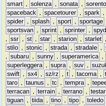
smart
,
solenza
,
sonata
,
sorent
spaceback
,
spacetourer
,
spark
spider
,
splash
,
sport
,
sportage
sportsvan
,
sprint
,
sprinter
,
spyd
,
ssr
,
st
,
star
,
starion
,
starlet
stilo
,
stonic
,
strada
,
stradale
,
,
subaru
,
sunny
,
superamerica
,
superleggera
,
supra
,
suv
,
suzu
swift
,
sx4
,
sz/rz
,
t
,
tacoma
,
taro
,
taunus
,
tc
,
tempra
,
tepe
terracan
,
terrain
,
terrano
,
testa
tiguan
,
tiida
,
tino
,
tipo
,
toledo