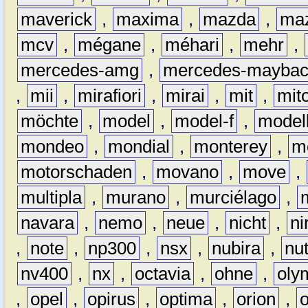
maverick
,
maxima
,
mazda
,
ma
mcv
,
mégane
,
méhari
,
mehr
,
mercedes-amg
,
mercedes-mayba
,
mii
,
mirafiori
,
mirai
,
mit
,
mit
möchte
,
model
,
model-f
,
model
mondeo
,
mondial
,
monterey
,
m
motorschaden
,
movano
,
move
,
multipla
,
murano
,
murciélago
,
navara
,
nemo
,
neue
,
nicht
,
ni
,
note
,
np300
,
nsx
,
nubira
,
nu
nv400
,
nx
,
octavia
,
ohne
,
oly
,
opel
,
opirus
,
optima
,
orion
,