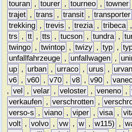
touran
,
tourer
,
tourneo
,
towner
trajet
,
trans
,
transit
,
transporter
trekking
,
trevis
,
trezia
,
tribeca
trs
,
tt
,
tts
,
tucson
,
tundra
,
tu
twingo
,
twintop
,
twizy
,
typ
,
ty
unfallfahrzeuge
,
unfallwagen
,
un
up
,
urban
,
urraco
,
urus
,
urva
v6
,
v60
,
v70
,
v8
,
v90
,
vane
,
vel
,
velar
,
veloster
,
veneno
,
verkaufen
,
verschrotten
,
verschro
verso-s
,
viano
,
viper
,
visa
,
vi
volt
,
volvo
,
vw
,
w
,
w115)
,
w