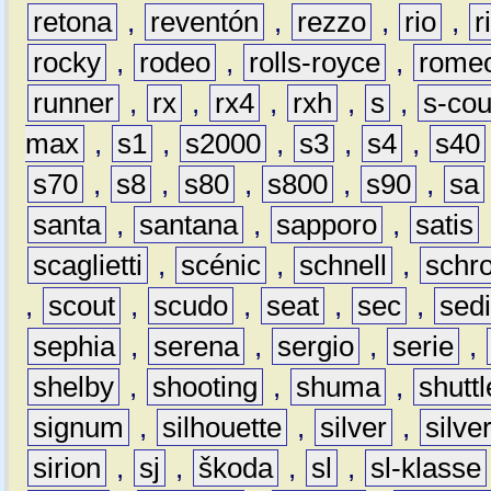
retona
,
reventón
,
rezzo
,
rio
,
r
rocky
,
rodeo
,
rolls-royce
,
rome
runner
,
rx
,
rx4
,
rxh
,
s
,
s-co
max
,
s1
,
s2000
,
s3
,
s4
,
s40
s70
,
s8
,
s80
,
s800
,
s90
,
sa
santa
,
santana
,
sapporo
,
satis
scaglietti
,
scénic
,
schnell
,
schro
,
scout
,
scudo
,
seat
,
sec
,
sedi
sephia
,
serena
,
sergio
,
serie
,
shelby
,
shooting
,
shuma
,
shuttl
signum
,
silhouette
,
silver
,
silve
sirion
,
sj
,
škoda
,
sl
,
sl-klasse