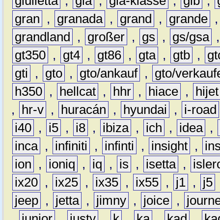
giulietta
,
gla
,
gla-klasse
,
glb
,
gran
,
granada
,
grand
,
grande
grandland
,
großer
,
gs
,
gs/gsa
gt350
,
gt4
,
gt86
,
gta
,
gtb
,
gt
gti
,
gto
,
gto/ankauf
,
gto/verkauf
h350
,
hellcat
,
hhr
,
hiace
,
hijet
,
hr-v
,
huracán
,
hyundai
,
i-road
i40
,
i5
,
i8
,
ibiza
,
ich
,
idea
,
inca
,
infiniti
,
infinti
,
insight
,
in
ion
,
ioniq
,
iq
,
is
,
isetta
,
isler
ix20
,
ix25
,
ix35
,
ix55
,
j1
,
j5
jeep
,
jetta
,
jimny
,
joice
,
journ
,
junior
,
justy
,
k
,
ka
,
kad
,
ka