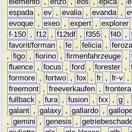
elemento
,
enzo
,
eos
,
epica
,
e
espada
,
ev
,
evalia
,
evanda
,
e
evoque
,
exeo
,
expert
,
explorer
f-150
,
f12
,
f12tdf
,
f355
,
f40
,
favorit/forman
,
fe
,
felicia
,
feroz
,
figo
,
fiorino
,
firmenfahrzeuge
,
fluence
,
focus
,
ford
,
forester
,
formore
,
fortwo
,
fox
,
fr
,
fr-v
,
freemont
,
freeverkaufen
,
frontera
fullback
,
fura
,
fusion
,
fxx
,
g
,
galant
,
galaxy
,
gallardo
,
gallop
,
gemini
,
genesis
,
getriebeschad