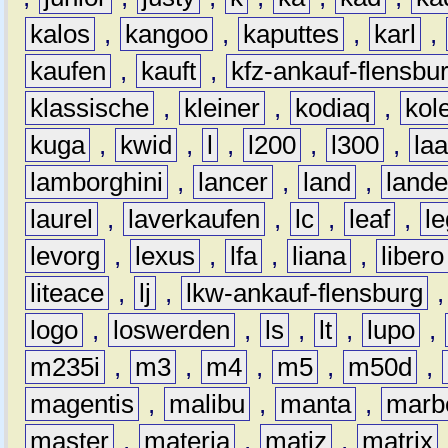
kalos
,
kangoo
,
kaputtes
,
karl
,
kaufen
,
kauft
,
kfz-ankauf-flensbu
klassische
,
kleiner
,
kodiaq
,
kol
kuga
,
kwid
,
l
,
l200
,
l300
,
la
lamborghini
,
lancer
,
land
,
lande
laurel
,
laverkaufen
,
lc
,
leaf
,
l
levorg
,
lexus
,
lfa
,
liana
,
libero
liteace
,
lj
,
lkw-ankauf-flensburg
logo
,
loswerden
,
ls
,
lt
,
lupo
,
m235i
,
m3
,
m4
,
m5
,
m50d
,
magentis
,
malibu
,
manta
,
marb
master
,
materia
,
matiz
,
matrix