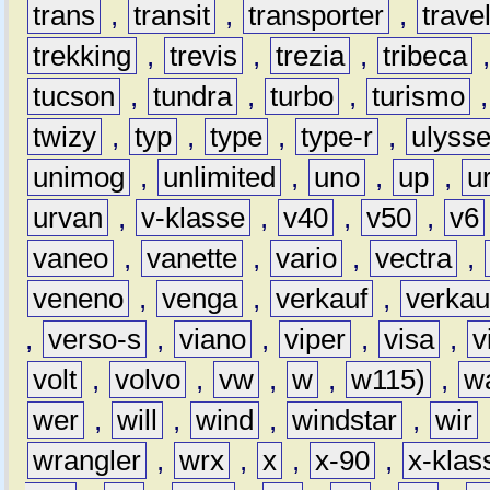
trans
,
transit
,
transporter
,
travel
trekking
,
trevis
,
trezia
,
tribeca
tucson
,
tundra
,
turbo
,
turismo
twizy
,
typ
,
type
,
type-r
,
ulyss
unimog
,
unlimited
,
uno
,
up
,
u
urvan
,
v-klasse
,
v40
,
v50
,
v6
vaneo
,
vanette
,
vario
,
vectra
,
veneno
,
venga
,
verkauf
,
verkau
,
verso-s
,
viano
,
viper
,
visa
,
v
volt
,
volvo
,
vw
,
w
,
w115)
,
w
wer
,
will
,
wind
,
windstar
,
wir
wrangler
,
wrx
,
x
,
x-90
,
x-klas