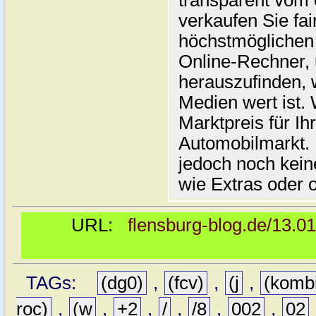
transparent vom 
verkaufen Sie fai
höchstmöglichen 
Online-Rechner,
herauszufinden, w
Medien wert ist. 
Marktpreis für I
Automobilmarkt. 
jedoch noch kein
wie Extras oder 
URL:
flensburg-blog.de/13.0
TAGs:
(dg0)
,
(fcv)
,
(j
,
(komb
roc)
,
(w
,
+2
,
/
,
/8
,
002
,
02