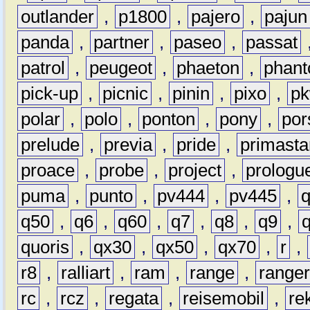
outlander
,
p1800
,
pajero
,
pajun
panda
,
partner
,
paseo
,
passat
patrol
,
peugeot
,
phaeton
,
phan
pick-up
,
picnic
,
pinin
,
pixo
,
p
polar
,
polo
,
ponton
,
pony
,
por
prelude
,
previa
,
pride
,
primasta
proace
,
probe
,
project
,
prologu
puma
,
punto
,
pv444
,
pv445
,
q50
,
q6
,
q60
,
q7
,
q8
,
q9
,
quoris
,
qx30
,
qx50
,
qx70
,
r
,
r8
,
ralliart
,
ram
,
range
,
range
rc
,
rcz
,
regata
,
reisemobil
,
re