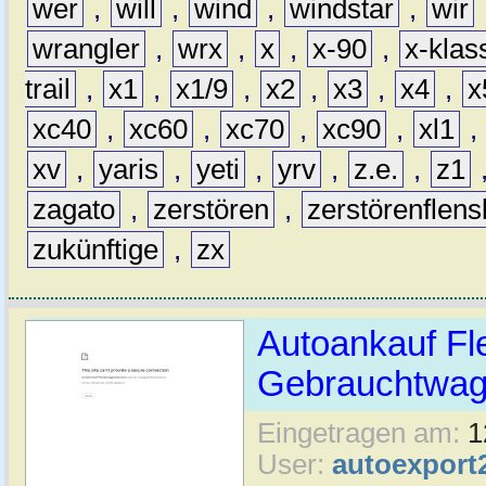
wer
,
will
,
wind
,
windstar
,
wir
wrangler
,
wrx
,
x
,
x-90
,
x-klas
trail
,
x1
,
x1/9
,
x2
,
x3
,
x4
,
x
xc40
,
xc60
,
xc70
,
xc90
,
xl1
,
xv
,
yaris
,
yeti
,
yrv
,
z.e.
,
z1
zagato
,
zerstören
,
zerstörenflen
zukünftige
,
zx
Autoankauf Fl
Gebrauchtwage
Eingetragen am:
1
User:
autoexport