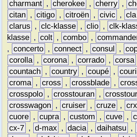
charmant
,
cherokee
,
cherry
,
ch
citan
,
citigo
,
citroën
,
civic
,
cla
clarus
,
clc-klasse
,
clio
,
clk-kla
klasse
,
colt
,
combo
,
commande
,
concerto
,
connect
,
consul
,
co
corolla
,
corona
,
corrado
,
corsa
countach
,
country
,
coupé
,
couri
croma
,
cross
,
crossblade
,
cros
crosspolo
,
crosstouran
,
crosstou
crosswagon
,
cruiser
,
cruze
,
cr
cuore
,
cupra
,
custom
,
cuve
,
cx-7
,
d-max
,
dacia
,
daihatsu
,