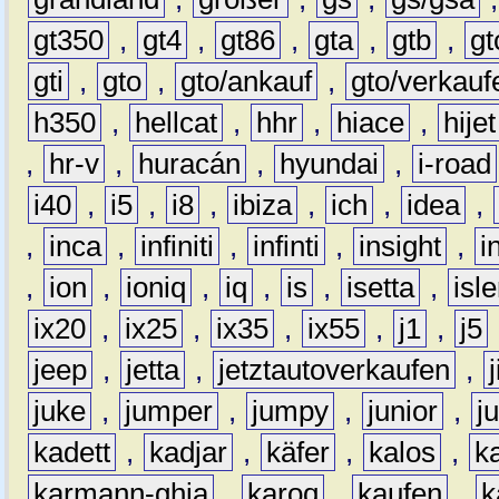
gt350
,
gt4
,
gt86
,
gta
,
gtb
,
gt
gti
,
gto
,
gto/ankauf
,
gto/verkauf
h350
,
hellcat
,
hhr
,
hiace
,
hijet
,
hr-v
,
huracán
,
hyundai
,
i-road
i40
,
i5
,
i8
,
ibiza
,
ich
,
idea
,
,
inca
,
infiniti
,
infinti
,
insight
,
i
,
ion
,
ioniq
,
iq
,
is
,
isetta
,
isl
ix20
,
ix25
,
ix35
,
ix55
,
j1
,
j5
jeep
,
jetta
,
jetztautoverkaufen
,
juke
,
jumper
,
jumpy
,
junior
,
j
kadett
,
kadjar
,
käfer
,
kalos
,
k
karmann-ghia
,
karoq
,
kaufen
,
k