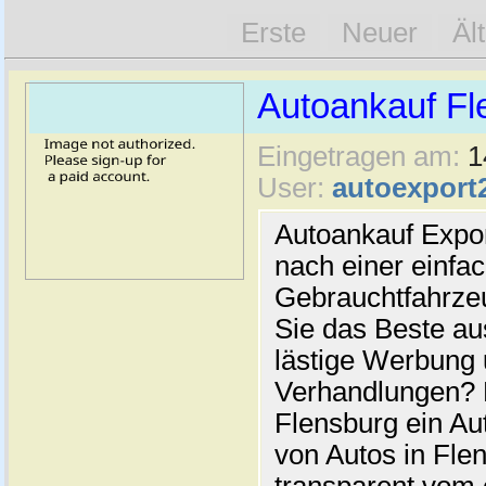
Erste
Neuer
Äl
Autoankauf Fl
Eingetragen am:
1
User:
autoexport
Autoankauf Expo
nach einer einfac
Gebrauchtfahrze
Sie das Beste au
lästige Werbung
Verhandlungen? 
Flensburg ein Au
von Autos in Flen