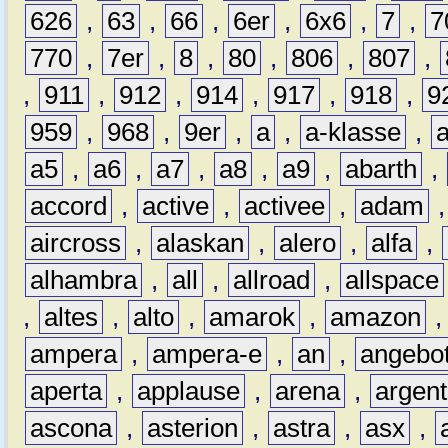
626
,
63
,
66
,
6er
,
6x6
,
7
,
7
770
,
7er
,
8
,
80
,
806
,
807
,
,
911
,
912
,
914
,
917
,
918
,
9
959
,
968
,
9er
,
a
,
a-klasse
,
a5
,
a6
,
a7
,
a8
,
a9
,
abarth
,
accord
,
active
,
activee
,
adam
aircross
,
alaskan
,
alero
,
alfa
,
alhambra
,
all
,
allroad
,
allspace
,
altes
,
alto
,
amarok
,
amazon
ampera
,
ampera-e
,
an
,
angebo
aperta
,
applause
,
arena
,
argen
ascona
,
asterion
,
astra
,
asx
,