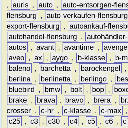
,
auris
,
auto
,
auto-entsorgen-flen
flensburg
,
auto-verkaufen-flensburg
export-flensburg
,
autoankauf-flensb
autohandel-flensburg
,
autohändler-
autos
,
avant
,
avantime
,
avenge
aveo
,
ax
,
aygo
,
b-klasse
,
b-m
baleno
,
barchetta
,
barockengel
berlina
,
berlinetta
,
berlingo
,
bes
bluebird
,
bmw
,
bolt
,
bop
,
box
brake
,
brava
,
bravo
,
brera
,
br
crosser
,
c-hr
,
c-klasse
,
c-max
c25
,
c3
,
c30
,
c4
,
c5
,
c6
,
c