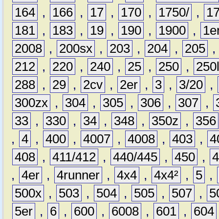
164
,
166
,
17
,
170
,
1750/
,
1
181
,
183
,
19
,
190
,
1900
,
1e
2008
,
200sx
,
203
,
204
,
205
212
,
220
,
240
,
25
,
250
,
250
288
,
29
,
2cv
,
2er
,
3
,
3/20
,
300zx
,
304
,
305
,
306
,
307
,
33
,
330
,
34
,
348
,
350z
,
356
,
4
,
400
,
4007
,
4008
,
403
,
4
408
,
411/412
,
440/445
,
450
,
,
4er
,
4runner
,
4x4
,
4x4²
,
5
,
500x
,
503
,
504
,
505
,
507
,
5
5er
,
6
,
600
,
6008
,
601
,
604