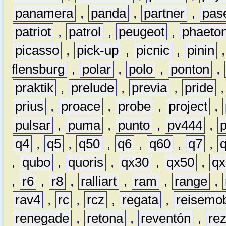
panamera
,
panda
,
partner
,
pas
patriot
,
patrol
,
peugeot
,
phaeto
picasso
,
pick-up
,
picnic
,
pinin
flensburg
,
polar
,
polo
,
ponton
,
praktik
,
prelude
,
previa
,
pride
prius
,
proace
,
probe
,
project
,
pulsar
,
puma
,
punto
,
pv444
,
q4
,
q5
,
q50
,
q6
,
q60
,
q7
,
,
qubo
,
quoris
,
qx30
,
qx50
,
qx
,
r6
,
r8
,
ralliart
,
ram
,
range
,
rav4
,
rc
,
rcz
,
regata
,
reisemob
renegade
,
retona
,
reventón
,
re