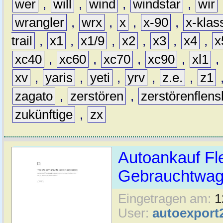
wer
,
will
,
wind
,
windstar
,
wir
wrangler
,
wrx
,
x
,
x-90
,
x-klas
trail
,
x1
,
x1/9
,
x2
,
x3
,
x4
,
x
xc40
,
xc60
,
xc70
,
xc90
,
xl1
,
xv
,
yaris
,
yeti
,
yrv
,
z.e.
,
z1
zagato
,
zerstören
,
zerstörenflen
zukünftige
,
zx
Autoankauf Fl
Gebrauchtwage
Eingetragen am:
1
User:
autoexport