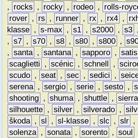
,
rocks
,
rocky
,
rodeo
,
rolls-royc
rover
,
rs
,
runner
,
rx
,
rx4
,
rx
klasse
,
s-max
,
s1
,
s2000
,
s3
,
s7
,
s70
,
s8
,
s80
,
s800
,
s9
,
santa
,
santana
,
sapporo
,
satis
scaglietti
,
scénic
,
schnell
,
sciro
scudo
,
seat
,
sec
,
sedici
,
seic
serena
,
sergio
,
serie
,
sesto
,
shooting
,
shuma
,
shuttle
,
sierr
silhouette
,
silver
,
silverado
,
silv
škoda
,
sl
,
sl-klasse
,
slc
,
slr
,
solenza
,
sonata
,
sorento
,
soul