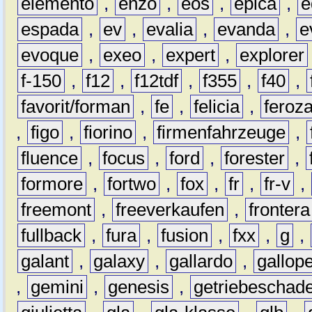
elemento
,
enzo
,
eos
,
epica
,
e
espada
,
ev
,
evalia
,
evanda
,
e
evoque
,
exeo
,
expert
,
explorer
f-150
,
f12
,
f12tdf
,
f355
,
f40
,
favorit/forman
,
fe
,
felicia
,
feroz
,
figo
,
fiorino
,
firmenfahrzeuge
,
fluence
,
focus
,
ford
,
forester
,
formore
,
fortwo
,
fox
,
fr
,
fr-v
,
freemont
,
freeverkaufen
,
frontera
fullback
,
fura
,
fusion
,
fxx
,
g
,
galant
,
galaxy
,
gallardo
,
gallop
,
gemini
,
genesis
,
getriebeschad