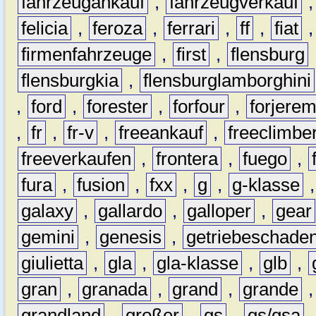
fahrzeugankauf
,
fahrzeugverkauf
felicia
,
feroza
,
ferrari
,
ff
,
fiat
firmenfahrzeuge
,
first
,
flensburg
flensburgkia
,
flensburglamborghini
,
ford
,
forester
,
forfour
,
forjere
,
fr
,
fr-v
,
freeankauf
,
freeclimbe
freeverkaufen
,
frontera
,
fuego
,
fura
,
fusion
,
fxx
,
g
,
g-klasse
galaxy
,
gallardo
,
galloper
,
gear
gemini
,
genesis
,
getriebeschade
giulietta
,
gla
,
gla-klasse
,
glb
,
gran
,
granada
,
grand
,
grande
grandland
,
großer
,
gs
,
gs/gsa