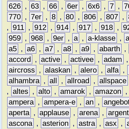
626
,
63
,
66
,
6er
,
6x6
,
7
,
7
770
,
7er
,
8
,
80
,
806
,
807
,
,
911
,
912
,
914
,
917
,
918
,
9
959
,
968
,
9er
,
a
,
a-klasse
,
a5
,
a6
,
a7
,
a8
,
a9
,
abarth
,
accord
,
active
,
activee
,
adam
aircross
,
alaskan
,
alero
,
alfa
,
alhambra
,
all
,
allroad
,
allspace
,
altes
,
alto
,
amarok
,
amazon
ampera
,
ampera-e
,
an
,
angebo
aperta
,
applause
,
arena
,
argen
ascona
,
asterion
,
astra
,
asx
,