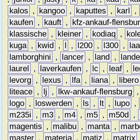
kalos
,
kangoo
,
kaputtes
,
karl
,
kaufen
,
kauft
,
kfz-ankauf-flensbu
klassische
,
kleiner
,
kodiaq
,
kol
kuga
,
kwid
,
l
,
l200
,
l300
,
la
lamborghini
,
lancer
,
land
,
lande
laurel
,
laverkaufen
,
lc
,
leaf
,
l
levorg
,
lexus
,
lfa
,
liana
,
libero
liteace
,
lj
,
lkw-ankauf-flensburg
logo
,
loswerden
,
ls
,
lt
,
lupo
,
m235i
,
m3
,
m4
,
m5
,
m50d
,
magentis
,
malibu
,
manta
,
marb
master
,
materia
,
matiz
,
matrix