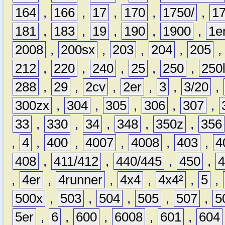
164
,
166
,
17
,
170
,
1750/
,
1
181
,
183
,
19
,
190
,
1900
,
1e
2008
,
200sx
,
203
,
204
,
205
212
,
220
,
240
,
25
,
250
,
250
288
,
29
,
2cv
,
2er
,
3
,
3/20
,
300zx
,
304
,
305
,
306
,
307
,
33
,
330
,
34
,
348
,
350z
,
356
,
4
,
400
,
4007
,
4008
,
403
,
4
408
,
411/412
,
440/445
,
450
,
,
4er
,
4runner
,
4x4
,
4x4²
,
5
,
500x
,
503
,
504
,
505
,
507
,
5
5er
,
6
,
600
,
6008
,
601
,
604