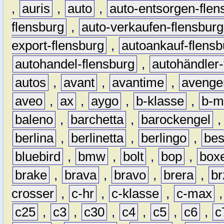
,
auris
,
auto
,
auto-entsorgen-flen
flensburg
,
auto-verkaufen-flensburg
export-flensburg
,
autoankauf-flensb
autohandel-flensburg
,
autohändler-
autos
,
avant
,
avantime
,
avenge
aveo
,
ax
,
aygo
,
b-klasse
,
b-m
baleno
,
barchetta
,
barockengel
berlina
,
berlinetta
,
berlingo
,
bes
bluebird
,
bmw
,
bolt
,
bop
,
box
brake
,
brava
,
bravo
,
brera
,
br
crosser
,
c-hr
,
c-klasse
,
c-max
c25
,
c3
,
c30
,
c4
,
c5
,
c6
,
c