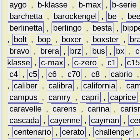
aygo
,
b-klasse
,
b-max
,
b-serie
barchetta
,
barockengel
,
be
,
be
berlinetta
,
berlingo
,
besta
,
bipp
,
bolt
,
bop
,
boxer
,
boxster
,
br
bravo
,
brera
,
brz
,
bus
,
bx
,
c
klasse
,
c-max
,
c-zero
,
c1
,
c15
c4
,
c5
,
c6
,
c70
,
c8
,
cabrio
,
caliber
,
calibra
,
california
,
cam
campus
,
camry
,
capri
,
caprice
caravelle
,
carens
,
carina
,
cari
cascada
,
cayenne
,
cayman
,
ce
,
centenario
,
cerato
,
challenger