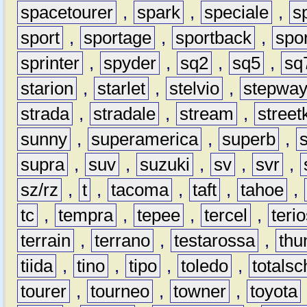
spacetourer
,
spark
,
speciale
,
s
sport
,
sportage
,
sportback
,
spo
sprinter
,
spyder
,
sq2
,
sq5
,
sq
starion
,
starlet
,
stelvio
,
stepwa
strada
,
stradale
,
stream
,
street
sunny
,
superamerica
,
superb
,
supra
,
suv
,
suzuki
,
sv
,
svr
,
sz/rz
,
t
,
tacoma
,
taft
,
tahoe
,
tc
,
tempra
,
tepee
,
tercel
,
teri
terrain
,
terrano
,
testarossa
,
thu
tiida
,
tino
,
tipo
,
toledo
,
totals
tourer
,
tourneo
,
towner
,
toyota