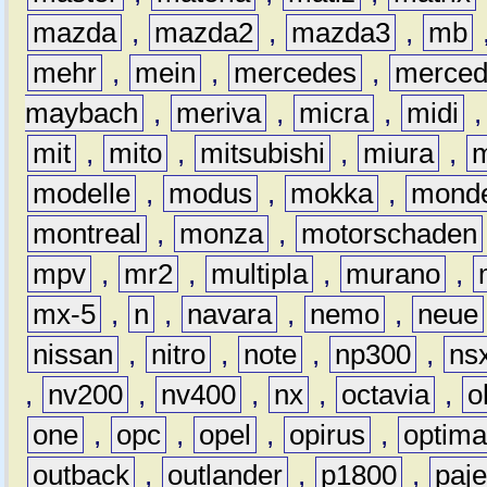
mazda
,
mazda2
,
mazda3
,
mb
mehr
,
mein
,
mercedes
,
merce
maybach
,
meriva
,
micra
,
midi
mit
,
mito
,
mitsubishi
,
miura
,
modelle
,
modus
,
mokka
,
mond
montreal
,
monza
,
motorschaden
mpv
,
mr2
,
multipla
,
murano
,
mx-5
,
n
,
navara
,
nemo
,
neue
nissan
,
nitro
,
note
,
np300
,
ns
,
nv200
,
nv400
,
nx
,
octavia
,
o
one
,
opc
,
opel
,
opirus
,
optim
outback
,
outlander
,
p1800
,
paje