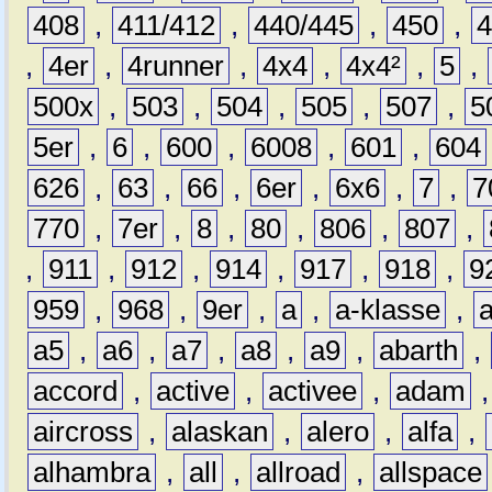
408
,
411/412
,
440/445
,
450
,
,
4er
,
4runner
,
4x4
,
4x4²
,
5
,
500x
,
503
,
504
,
505
,
507
,
5
5er
,
6
,
600
,
6008
,
601
,
604
626
,
63
,
66
,
6er
,
6x6
,
7
,
7
770
,
7er
,
8
,
80
,
806
,
807
,
,
911
,
912
,
914
,
917
,
918
,
9
959
,
968
,
9er
,
a
,
a-klasse
,
a5
,
a6
,
a7
,
a8
,
a9
,
abarth
,
accord
,
active
,
activee
,
adam
aircross
,
alaskan
,
alero
,
alfa
,
alhambra
,
all
,
allroad
,
allspace