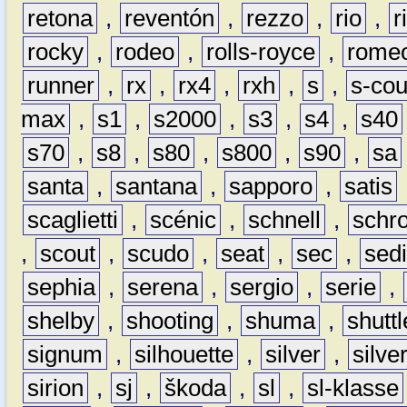
retona
,
reventón
,
rezzo
,
rio
,
r
rocky
,
rodeo
,
rolls-royce
,
rome
runner
,
rx
,
rx4
,
rxh
,
s
,
s-co
max
,
s1
,
s2000
,
s3
,
s4
,
s40
s70
,
s8
,
s80
,
s800
,
s90
,
sa
santa
,
santana
,
sapporo
,
satis
scaglietti
,
scénic
,
schnell
,
schro
,
scout
,
scudo
,
seat
,
sec
,
sedi
sephia
,
serena
,
sergio
,
serie
,
shelby
,
shooting
,
shuma
,
shuttl
signum
,
silhouette
,
silver
,
silve
sirion
,
sj
,
škoda
,
sl
,
sl-klasse