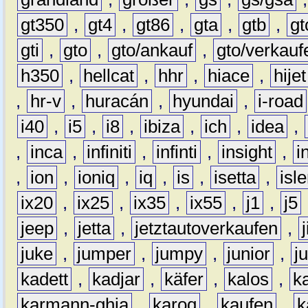
gt350
,
gt4
,
gt86
,
gta
,
gtb
,
gt
gti
,
gto
,
gto/ankauf
,
gto/verkauf
h350
,
hellcat
,
hhr
,
hiace
,
hijet
,
hr-v
,
huracán
,
hyundai
,
i-road
i40
,
i5
,
i8
,
ibiza
,
ich
,
idea
,
,
inca
,
infiniti
,
infinti
,
insight
,
i
,
ion
,
ioniq
,
iq
,
is
,
isetta
,
isl
ix20
,
ix25
,
ix35
,
ix55
,
j1
,
j5
jeep
,
jetta
,
jetztautoverkaufen
,
juke
,
jumper
,
jumpy
,
junior
,
j
kadett
,
kadjar
,
käfer
,
kalos
,
k
karmann-ghia
,
karoq
,
kaufen
,
k