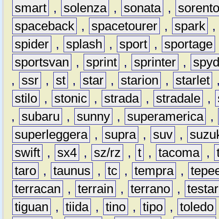
smart
,
solenza
,
sonata
,
sorent
spaceback
,
spacetourer
,
spark
spider
,
splash
,
sport
,
sportage
sportsvan
,
sprint
,
sprinter
,
spyd
,
ssr
,
st
,
star
,
starion
,
starlet
stilo
,
stonic
,
strada
,
stradale
,
,
subaru
,
sunny
,
superamerica
,
superleggera
,
supra
,
suv
,
suzu
swift
,
sx4
,
sz/rz
,
t
,
tacoma
,
taro
,
taunus
,
tc
,
tempra
,
tepe
terracan
,
terrain
,
terrano
,
testa
tiguan
,
tiida
,
tino
,
tipo
,
toledo