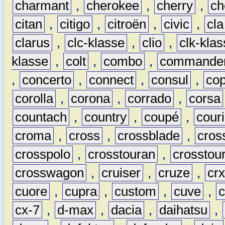
charmant
,
cherokee
,
cherry
,
ch
citan
,
citigo
,
citroën
,
civic
,
cla
clarus
,
clc-klasse
,
clio
,
clk-kla
klasse
,
colt
,
combo
,
commande
,
concerto
,
connect
,
consul
,
co
corolla
,
corona
,
corrado
,
corsa
countach
,
country
,
coupé
,
couri
croma
,
cross
,
crossblade
,
cros
crosspolo
,
crosstouran
,
crosstou
crosswagon
,
cruiser
,
cruze
,
cr
cuore
,
cupra
,
custom
,
cuve
,
cx-7
,
d-max
,
dacia
,
daihatsu
,