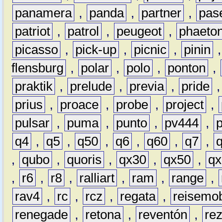
panamera
,
panda
,
partner
,
pas
patriot
,
patrol
,
peugeot
,
phaeto
picasso
,
pick-up
,
picnic
,
pinin
flensburg
,
polar
,
polo
,
ponton
,
praktik
,
prelude
,
previa
,
pride
prius
,
proace
,
probe
,
project
,
pulsar
,
puma
,
punto
,
pv444
,
q4
,
q5
,
q50
,
q6
,
q60
,
q7
,
,
qubo
,
quoris
,
qx30
,
qx50
,
qx
,
r6
,
r8
,
ralliart
,
ram
,
range
,
rav4
,
rc
,
rcz
,
regata
,
reisemob
renegade
,
retona
,
reventón
,
re