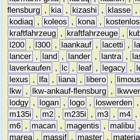
flensburg
,
kia
,
kizashi
,
klasse
,
kodiaq
,
koleos
,
kona
,
kostenlos
kraftfahrzeug
,
kraftfahrzeuge
,
kub
l200
,
l300
,
laankauf
,
lacetti
,
l
lancer
,
land
,
lander
,
lantra
,
la
laverkaufen
,
lc
,
leaf
,
legacy
,
lexus
,
lfa
,
liana
,
libero
,
limous
lkw
,
lkw-ankauf-flensburg
,
lkwver
lodgy
,
logan
,
logo
,
loswerden
m135i
,
m2
,
m235i
,
m3
,
m4
,
m6
,
macan
,
magentis
,
malibu
marea
,
massif
,
master
,
materi