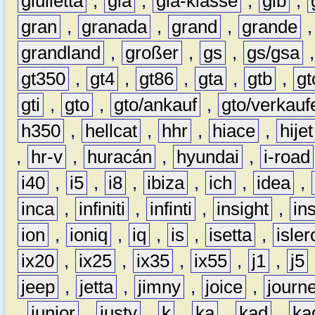
giulietta
,
gla
,
gla-klasse
,
glb
,
gran
,
granada
,
grand
,
grande
grandland
,
großer
,
gs
,
gs/gsa
gt350
,
gt4
,
gt86
,
gta
,
gtb
,
gt
gti
,
gto
,
gto/ankauf
,
gto/verkauf
h350
,
hellcat
,
hhr
,
hiace
,
hijet
,
hr-v
,
huracán
,
hyundai
,
i-road
i40
,
i5
,
i8
,
ibiza
,
ich
,
idea
,
inca
,
infiniti
,
infinti
,
insight
,
in
ion
,
ioniq
,
iq
,
is
,
isetta
,
isler
ix20
,
ix25
,
ix35
,
ix55
,
j1
,
j5
jeep
,
jetta
,
jimny
,
joice
,
journ
,
junior
,
justy
,
k
,
ka
,
kad
,
ka