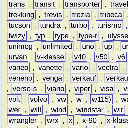
trans
,
transit
,
transporter
,
travel
trekking
,
trevis
,
trezia
,
tribeca
tucson
,
tundra
,
turbo
,
turismo
twizy
,
typ
,
type
,
type-r
,
ulyss
unimog
,
unlimited
,
uno
,
up
,
u
urvan
,
v-klasse
,
v40
,
v50
,
v6
vaneo
,
vanette
,
vario
,
vectra
,
veneno
,
venga
,
verkauf
,
verkau
,
verso-s
,
viano
,
viper
,
visa
,
v
volt
,
volvo
,
vw
,
w
,
w115)
,
w
wer
,
will
,
wind
,
windstar
,
wir
wrangler
,
wrx
,
x
,
x-90
,
x-klas