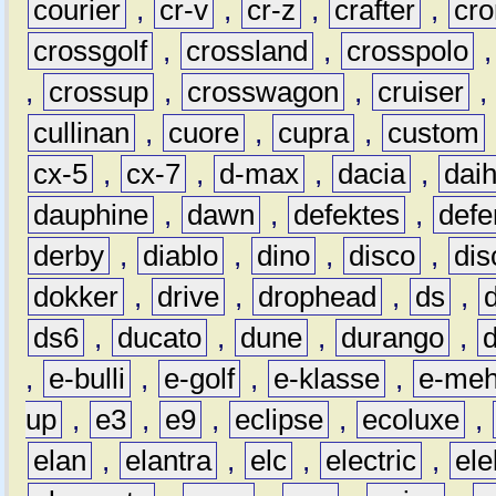
courier
,
cr-v
,
cr-z
,
crafter
,
cr
crossgolf
,
crossland
,
crosspolo
,
crossup
,
crosswagon
,
cruiser
,
cullinan
,
cuore
,
cupra
,
custom
cx-5
,
cx-7
,
d-max
,
dacia
,
dai
dauphine
,
dawn
,
defektes
,
defe
derby
,
diablo
,
dino
,
disco
,
dis
dokker
,
drive
,
drophead
,
ds
,
ds6
,
ducato
,
dune
,
durango
,
,
e-bulli
,
e-golf
,
e-klasse
,
e-meh
up
,
e3
,
e9
,
eclipse
,
ecoluxe
,
elan
,
elantra
,
elc
,
electric
,
ele