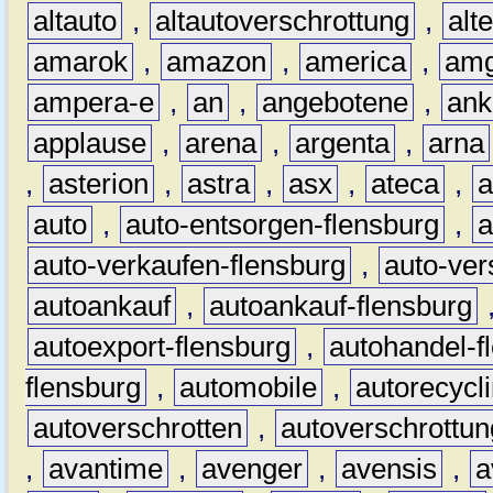
altauto
,
altautoverschrottung
,
alt
amarok
,
amazon
,
america
,
am
ampera-e
,
an
,
angebotene
,
ank
applause
,
arena
,
argenta
,
arna
,
asterion
,
astra
,
asx
,
ateca
,
a
auto
,
auto-entsorgen-flensburg
,
a
auto-verkaufen-flensburg
,
auto-ver
autoankauf
,
autoankauf-flensburg
autoexport-flensburg
,
autohandel-f
flensburg
,
automobile
,
autorecycl
autoverschrotten
,
autoverschrottun
,
avantime
,
avenger
,
avensis
,
a