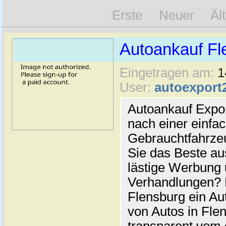
Erste
Neuer
Äl
Autoankauf Fl
Eingetragen am:
1
User:
autoexport
Autoankauf Expo
nach einer einfac
Gebrauchtfahrze
Sie das Beste au
lästige Werbung
Verhandlungen? 
Flensburg ein Au
von Autos in Flen