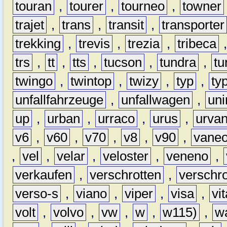
touran
,
tourer
,
tourneo
,
towner
trajet
,
trans
,
transit
,
transporter
trekking
,
trevis
,
trezia
,
tribeca
trs
,
tt
,
tts
,
tucson
,
tundra
,
tu
twingo
,
twintop
,
twizy
,
typ
,
ty
unfallfahrzeuge
,
unfallwagen
,
un
up
,
urban
,
urraco
,
urus
,
urva
v6
,
v60
,
v70
,
v8
,
v90
,
vane
,
vel
,
velar
,
veloster
,
veneno
,
verkaufen
,
verschrotten
,
verschro
verso-s
,
viano
,
viper
,
visa
,
vi
volt
,
volvo
,
vw
,
w
,
w115)
,
w