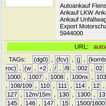
Autoankauf Flen
Ankauf LKW Ank
Ankauf Unfallwa
Export Motorsch
5944000
URL:
auto
TAGs:
(dg0)
,
(fcv)
,
(j
,
(komb
roc)
,
(w
,
+2
,
/
,
/8
,
002
,
02
1000
,
1007
,
1008
,
100nx
,
10
,
108/109
,
110
,
111
,
114
,
12
127
,
12m/15m
,
130
,
1300
,
13
145
,
146
,
147
,
15
,
1500/1600