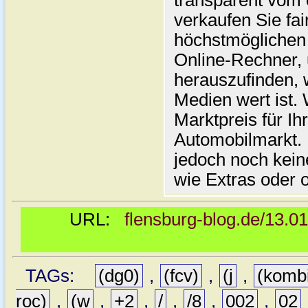
transparent vom 
verkaufen Sie fai
höchstmöglichen 
Online-Rechner,
herauszufinden, w
Medien wert ist. 
Marktpreis für I
Automobilmarkt. 
jedoch noch kein
wie Extras oder 
URL:
flensburg-blog.de/13.0
TAGs:
(dg0)
,
(fcv)
,
(j
,
(komb
roc)
,
(w
,
+2
,
/
,
/8
,
002
,
02