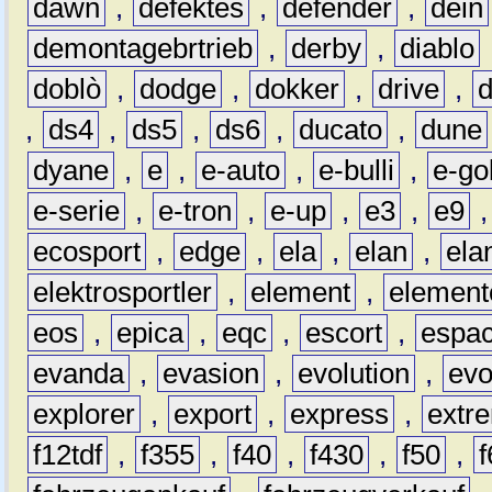
dawn
,
defektes
,
defender
,
dein
demontagebrtrieb
,
derby
,
diablo
doblò
,
dodge
,
dokker
,
drive
,
,
ds4
,
ds5
,
ds6
,
ducato
,
dune
dyane
,
e
,
e-auto
,
e-bulli
,
e-gol
e-serie
,
e-tron
,
e-up
,
e3
,
e9
ecosport
,
edge
,
ela
,
elan
,
ela
elektrosportler
,
element
,
element
eos
,
epica
,
eqc
,
escort
,
espa
evanda
,
evasion
,
evolution
,
ev
explorer
,
export
,
express
,
extr
f12tdf
,
f355
,
f40
,
f430
,
f50
,
f