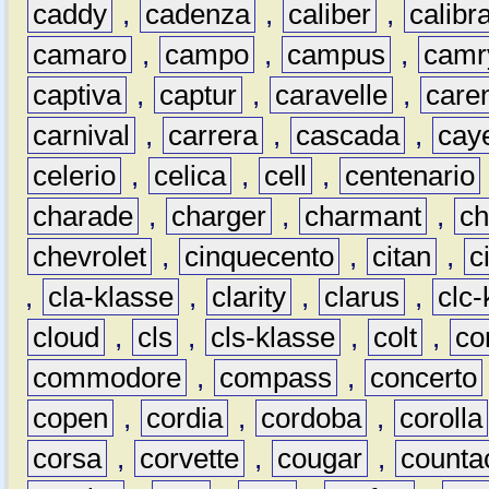
caddy
,
cadenza
,
caliber
,
calibr
camaro
,
campo
,
campus
,
camr
captiva
,
captur
,
caravelle
,
care
carnival
,
carrera
,
cascada
,
cay
celerio
,
celica
,
cell
,
centenario
charade
,
charger
,
charmant
,
ch
chevrolet
,
cinquecento
,
citan
,
c
,
cla-klasse
,
clarity
,
clarus
,
clc-
cloud
,
cls
,
cls-klasse
,
colt
,
c
commodore
,
compass
,
concerto
copen
,
cordia
,
cordoba
,
corolla
corsa
,
corvette
,
cougar
,
counta