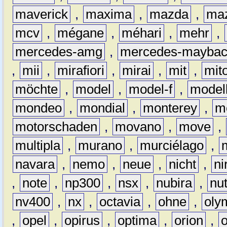
maverick
,
maxima
,
mazda
,
ma
mcv
,
mégane
,
méhari
,
mehr
,
mercedes-amg
,
mercedes-mayba
,
mii
,
mirafiori
,
mirai
,
mit
,
mit
möchte
,
model
,
model-f
,
model
mondeo
,
mondial
,
monterey
,
m
motorschaden
,
movano
,
move
,
multipla
,
murano
,
murciélago
,
navara
,
nemo
,
neue
,
nicht
,
ni
,
note
,
np300
,
nsx
,
nubira
,
nu
nv400
,
nx
,
octavia
,
ohne
,
oly
,
opel
,
opirus
,
optima
,
orion
,