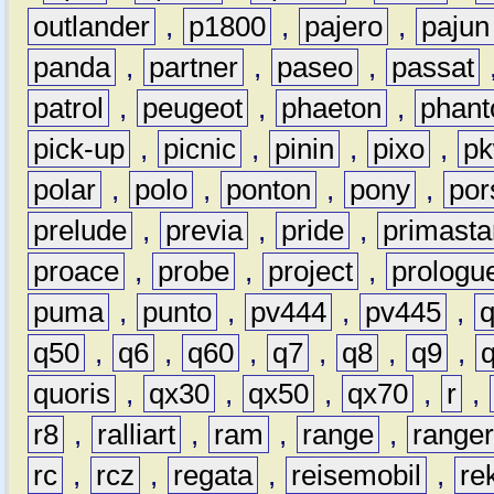
outlander
,
p1800
,
pajero
,
pajun
panda
,
partner
,
paseo
,
passat
patrol
,
peugeot
,
phaeton
,
phan
pick-up
,
picnic
,
pinin
,
pixo
,
p
polar
,
polo
,
ponton
,
pony
,
por
prelude
,
previa
,
pride
,
primasta
proace
,
probe
,
project
,
prologu
puma
,
punto
,
pv444
,
pv445
,
q50
,
q6
,
q60
,
q7
,
q8
,
q9
,
quoris
,
qx30
,
qx50
,
qx70
,
r
,
r8
,
ralliart
,
ram
,
range
,
range
rc
,
rcz
,
regata
,
reisemobil
,
re